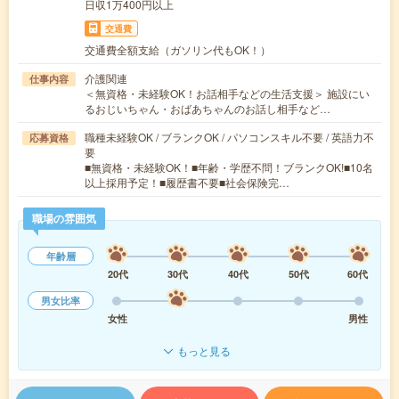
日収1万400円以上
交通費
交通費全額支給（ガソリン代もOK！）
介護関連
仕事内容
＜無資格・未経験OK！お話相手などの生活支援＞ 施設にい
るおじいちゃん・おばあちゃんのお話し相手など…
職種未経験OK / ブランクOK / パソコンスキル不要 / 英語力不
応募資格
要
■無資格・未経験OK！■年齢・学歴不問！ブランクOK!■10名
以上採用予定！■履歴書不要■社会保険完…
職場の雰囲気
年齢層
20代
30代
40代
50代
60代
男女比率
女性
男性
もっと見る