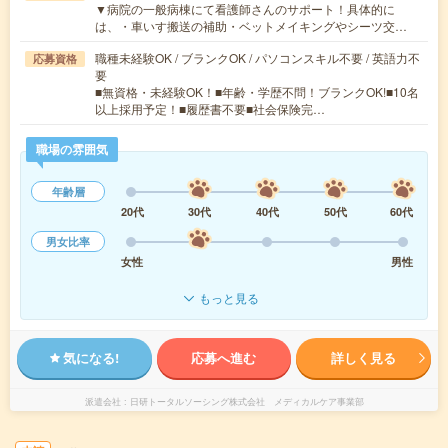
▼病院の一般病棟にて看護師さんのサポート！具体的に
は、・車いす搬送の補助・ベットメイキングやシーツ交…
職種未経験OK / ブランクOK / パソコンスキル不要 / 英語力不
応募資格
要
■無資格・未経験OK！■年齢・学歴不問！ブランクOK!■10名
以上採用予定！■履歴書不要■社会保険完…
職場の雰囲気
年齢層
20代
30代
40代
50代
60代
男女比率
女性
男性
もっと見る
気になる!
応募へ進む
詳しく見る
派遣会社
日研トータルソーシング株式会社 メディカルケア事業部