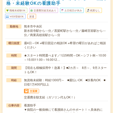
格・未経験OKの看護助手
職種未経験OK
交通費別途支給あり
土日祝日が休み
残業なし
WEB登録OK
派遣
熊本市中央区
勤務地
新水前寺駅から---分／黒髪町駅から---分／藤崎宮前駅から---
分／商業高校前駅から---分
週4日～OK ※曜日固定の相談OK ※希望の曜日があればご相談
曜日頻度
ください
★スタート時間選べます／1日5時間～OK～シフト例～10:00
時間
～15:0011:00～16:0012…
【現在も積極採用中！急募！】■2カ月～ 8月～、9月スター
期間
トもOK！
無資格未経験：時給1300円～ ■週払いOK ■扶養内OK ■
時給
日収1万400円以上
交通費
交通費全額支給（ガソリン代もOK！）
看護助手
仕事内容
▼病院の一般病棟にて看護師さんのサポート！＜具体的に