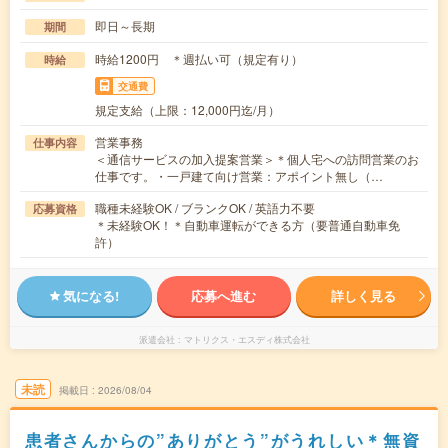
即日～長期
期間
時給1200円 ＊週払い可（規定有り）
時給
交通費
規定支給（上限：12,000円迄/月）
営業事務
仕事内容
＜通信サービスの加入提案営業＞＊個人宅への訪問営業のお
仕事です。・一戸建て向け営業：アポイント無し（…
職種未経験OK / ブランクOK / 英語力不要
応募資格
＊未経験OK！＊自動車運転ができる方（要普通自動車免
許）
気になる!
応募へ進む
詳しく見る
派遣会社
マトリクス・エスディ株式会社
未読
掲載日
2026/08/04
患者さんからの”ありがとう”がうれしい＊無資