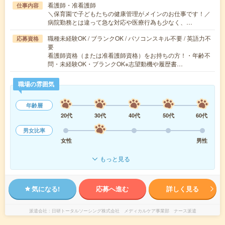
看護師・准看護師
仕事内容
＼保育園で子どもたちの健康管理がメインのお仕事です！／
病院勤務とは違って急な対応や医療行為も少なく、…
職種未経験OK / ブランクOK / パソコンスキル不要 / 英語力不
応募資格
要
看護師資格（または准看護師資格）をお持ちの方！・年齢不
問・未経験OK・ブランクOK※志望動機や履歴書…
職場の雰囲気
年齢層
20代
30代
40代
50代
60代
男女比率
女性
男性
もっと見る
気になる!
応募へ進む
詳しく見る
派遣会社
日研トータルソーシング株式会社 メディカルケア事業部 ナース派遣