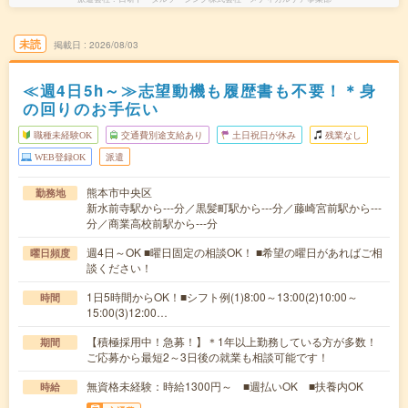
未読
掲載日
2026/08/03
≪週4日5h～≫志望動機も履歴書も不要！＊身
の回りのお手伝い
職種未経験OK
交通費別途支給あり
土日祝日が休み
残業なし
WEB登録OK
派遣
熊本市中央区
勤務地
新水前寺駅から---分／黒髪町駅から---分／藤崎宮前駅から---
分／商業高校前駅から---分
週4日～OK ■曜日固定の相談OK！ ■希望の曜日があればご相
曜日頻度
談ください！
1日5時間からOK！■シフト例(1)8:00～13:00(2)10:00～
時間
15:00(3)12:00…
【積極採用中！急募！】＊1年以上勤務している方が多数！
期間
ご応募から最短2～3日後の就業も相談可能です！
無資格未経験：時給1300円～ ■週払いOK ■扶養内OK
時給