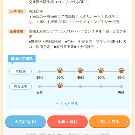
交通費全額支給（ガソリン代もOK！）
看護助手
仕事内容
▼病院の一般病棟にて看護師さんのサポート！具体的に
は、・車いす搬送の補助・ベットメイキングやシーツ交…
職種未経験OK / ブランクOK / パソコンスキル不要 / 英語力不
応募資格
要
■無資格・未経験OK！■年齢・学歴不問！ブランクOK!■10名
以上採用予定！■履歴書不要■社会保険完…
職場の雰囲気
年齢層
20代
30代
40代
50代
60代
男女比率
女性
男性
もっと見る
気になる!
応募へ進む
詳しく見る
派遣会社
日研トータルソーシング株式会社 メディカルケア事業部