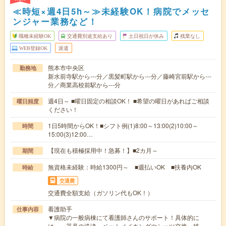
≪時短×週4日5h～≫未経験OK！病院でメッセ
ンジャー業務など！
職種未経験OK
交通費別途支給あり
土日祝日が休み
残業なし
WEB登録OK
派遣
熊本市中央区
勤務地
新水前寺駅から---分／黒髪町駅から---分／藤崎宮前駅から---
分／商業高校前駅から---分
週4日～ ■曜日固定の相談OK！ ■希望の曜日があればご相談
曜日頻度
ください！
1日5時間からOK！■シフト例(1)8:00～13:00(2)10:00～
時間
15:00(3)12:00…
【現在も積極採用中！急募！】■2カ月～
期間
無資格未経験：時給1300円～ ■週払いOK ■扶養内OK
時給
交通費
交通費全額支給（ガソリン代もOK！）
看護助手
仕事内容
▼病院の一般病棟にて看護師さんのサポート！具体的に
は、・器具の洗浄・ベットメイキングやシーツ交換・移…