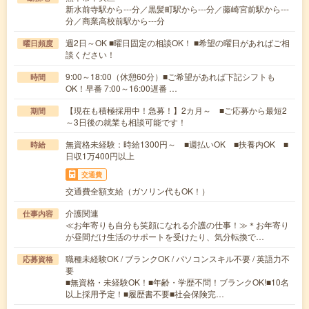
新水前寺駅から---分／黒髪町駅から---分／藤崎宮前駅から---
分／商業高校前駅から---分
週2日～OK ■曜日固定の相談OK！ ■希望の曜日があればご相
曜日頻度
談ください！
9:00～18:00（休憩60分）■ご希望があれば下記シフトも
時間
OK！早番 7:00～16:00遅番 …
【現在も積極採用中！急募！】2カ月～ ■ご応募から最短2
期間
～3日後の就業も相談可能です！
無資格未経験：時給1300円～ ■週払いOK ■扶養内OK ■
時給
日収1万400円以上
交通費
交通費全額支給（ガソリン代もOK！）
介護関連
仕事内容
≪お年寄りも自分も笑顔になれる介護の仕事！≫＊お年寄り
が昼間だけ生活のサポートを受けたり、気分転換で…
職種未経験OK / ブランクOK / パソコンスキル不要 / 英語力不
応募資格
要
■無資格・未経験OK！■年齢・学歴不問！ブランクOK!■10名
以上採用予定！■履歴書不要■社会保険完…