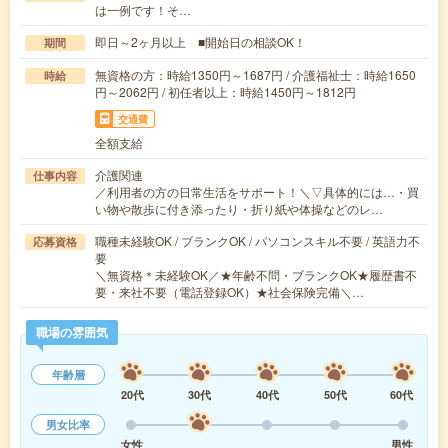
は一例です！そ…
即日～2ヶ月以上 ■開始日の相談OK！
期間
無資格の方：時給1350円～1687円 / 介護福祉士：時給1650
時給
円～2062円 / 初任者以上：時給1450円～1812円
交通費
全額支給
介護関連
仕事内容
／利用者の方の日常生活をサポート！＼▽具体的には…・買
い物や散歩に付き添ったり・折り紙や体操などのレ…
職種未経験OK / ブランクOK / パソコンスキル不要 / 英語力不
応募資格
要
＼無資格＊未経験OK／★年齢不問・ブランクOK★履歴書不
要・来社不要（電話登録OK）★社会保険完備＼…
職場の雰囲気
年齢層
20代
30代
40代
50代
60代
男女比率
女性
男性