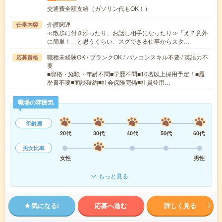
交通費全額支給（ガソリン代もOK！）
介護関連
仕事内容
≪散歩に付き添ったり、お話し相手になったり≫「え？意外
に簡単！」と思うくらい、スグできる仕事からスタ…
職種未経験OK / ブランクOK / パソコンスキル不要 / 英語力不
応募資格
要
■資格・経験・年齢不問■学歴不問■10名以上採用予定！■履
歴書不要■面談確約■社会保険完備■社員登用…
職場の雰囲気
年齢層
20代
30代
40代
50代
60代
男女比率
女性
男性
もっと見る
気になる!
応募へ進む
詳しく見る