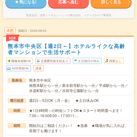
気になる!
応募へ進む
詳しく見る
派遣会社
日研トータルソーシング株式会社 メディカルケア事業部
未読
掲載日
2026/08/05
NEW
熊本市中央区【週2日～】ホテルライクな高齢
者マンションで生活サポート
職種未経験OK
交通費別途支給あり
土日祝日が休み
残業なし
WEB登録OK
派遣
熊本市中央区
勤務地
南熊本駅から---分／新水前寺駅から---分／平成駅から---分／
水道町駅から---分／水前寺公園駅から---分
週2日～5日OK（月～金） ★土日休みOK
曜日頻度
★1日4時間～の時短シフトOK★スタート時間選べます！
時間
7:00～16:009:00～17:0011:…
開始日はご相談ください！ ★急募 ★職場が気に入れば、
期間
長期でも働けます！