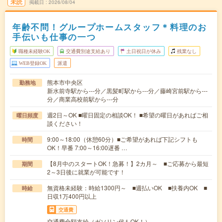
未読
掲載日
2026/08/04
年齢不問！グループホームスタッフ＊料理のお
手伝いも仕事の一つ
職種未経験OK
交通費別途支給あり
土日祝日が休み
残業なし
WEB登録OK
派遣
熊本市中央区
勤務地
新水前寺駅から---分／黒髪町駅から---分／藤崎宮前駅から---
分／商業高校前駅から---分
週2日～OK ■曜日固定の相談OK！ ■希望の曜日があればご相
曜日頻度
談ください！
9:00～18:00（休憩60分）■ご希望があれば下記シフトも
時間
OK！早番 7:00～16:00遅番 …
【8月中のスタートOK！急募！】2カ月～ ■ご応募から最短
期間
2～3日後に就業が可能です！
無資格未経験：時給1300円～ ■週払いOK ■扶養内OK ■
時給
日収1万400円以上
交通費
交通費全額支給（ガソリン代もOK！）