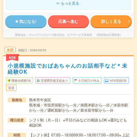
もっと見る
気になる!
応募へ進む
詳しく見る
派遣会社
マンパワーグループ株式会社 ケアサービス事業部 （医療福祉介護関連）
未読
掲載日
2026/08/05
NEW
小規模施設でおばあちゃんのお話相手など＊未
経験OK
職種未経験OK
交通費別途支給あり
土日祝日が休み
WEB登録OK
派遣
熊本市中央区
勤務地
熊本城・市役所前駅から---分／南熊本駅から---分／水前寺駅
から---分／通町筋駅から---分／新水前寺駅から---分
シフト制（月～日） ※平日のみなどの相談もOK ※週3なども
曜日頻度
相談OK
【シフト例】07:00～16:0009:00～18:0017:00～09:00※ 上記
時間