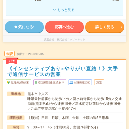
もっと見る
気になる!
応募へ進む
詳しく見る
派遣会社
株式会社ニッソーネット
未読
掲載日
2026/08/05
NEW
《インセンティブあり×やりがい直結！》大手
で通信サービスの営業
職種未経験OK
交通費別途支給あり
WEB登録OK
派遣
熊本市中央区
勤務地
味噌天神前駅から徒歩14分／新水前寺駅から徒歩15分／交通
局前(熊本県)駅から徒歩15分／新水前寺駅前駅から徒歩16分
／九品寺交差点駅から徒歩17分
【原則】日曜、月曜、木曜、金曜、土曜の週5日勤務
曜日頻度
9：30～17：45（休憩60分、実働7時間15分）
時間