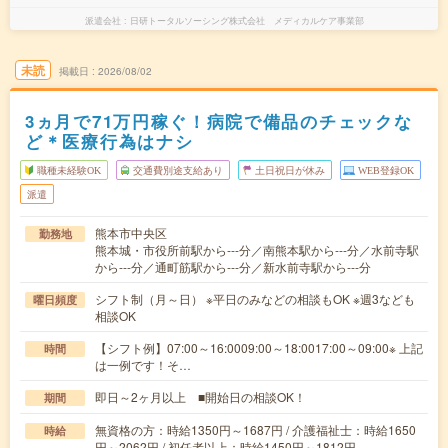
派遣会社
日研トータルソーシング株式会社 メディカルケア事業部
未読
掲載日
2026/08/02
3ヵ月で71万円稼ぐ！病院で備品のチェックな
ど＊医療行為はナシ
職種未経験OK
交通費別途支給あり
土日祝日が休み
WEB登録OK
派遣
熊本市中央区
勤務地
熊本城・市役所前駅から---分／南熊本駅から---分／水前寺駅
から---分／通町筋駅から---分／新水前寺駅から---分
シフト制（月～日） ※平日のみなどの相談もOK ※週3なども
曜日頻度
相談OK
【シフト例】07:00～16:0009:00～18:0017:00～09:00※ 上記
時間
は一例です！そ…
即日～2ヶ月以上 ■開始日の相談OK！
期間
無資格の方：時給1350円～1687円 / 介護福祉士：時給1650
時給
円～2062円 / 初任者以上：時給1450円～1812円