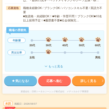
職種未経験OK / ブランクOK / パソコンスキル不要 / 英語力不
応募資格
要
■無資格・未経験OK！■年齢・学歴不問！ブランクOK!■10名
以上採用予定！■履歴書不要■社会保険完…
職場の雰囲気
年齢層
20代
30代
40代
50代
60代
男女比率
女性
男性
もっと見る
気になる!
応募へ進む
詳しく見る
派遣会社
日研トータルソーシング株式会社 メディカルケア事業部
未読
掲載日
2026/08/07