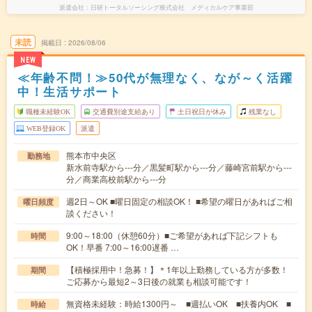
派遣会社
日研トータルソーシング株式会社 メディカルケア事業部
未読
掲載日
2026/08/06
NEW
≪年齢不問！≫50代が無理なく、なが～く活躍
中！生活サポート
職種未経験OK
交通費別途支給あり
土日祝日が休み
残業なし
WEB登録OK
派遣
熊本市中央区
勤務地
新水前寺駅から---分／黒髪町駅から---分／藤崎宮前駅から---
分／商業高校前駅から---分
週2日～OK ■曜日固定の相談OK！ ■希望の曜日があればご相
曜日頻度
談ください！
9:00～18:00（休憩60分）■ご希望があれば下記シフトも
時間
OK！早番 7:00～16:00遅番 …
【積極採用中！急募！】＊1年以上勤務している方が多数！
期間
ご応募から最短2～3日後の就業も相談可能です！
無資格未経験：時給1300円～ ■週払いOK ■扶養内OK ■
時給