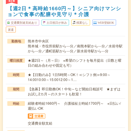
NEW
【週2日＊高時給1660円～】シニア向けマンシ
ョンで食事の配膳や見守り＊介護
交通費別途支給あり
土日祝日が休み
残業なし
WEB登録OK
派遣
熊本市中央区
勤務地
熊本城・市役所前駅から---分／南熊本駅から---分／水前寺駅
から---分／通町筋駅から---分／新水前寺駅から---分
★週2日～（月～日） ※希望のシフトを毎月提出（日数と曜
曜日頻度
日の組み合わせや固定も可）
★【日勤のみ】1日5時間～OK！≪シフト例≫9:00～
時間
14:0010:00～15:0012:00～1…
【急募】即日勤務OK！中旬～など開始日相談可 ★まずは
期間
お試し2カ月～のスタートも歓迎！
経験者時給1660円～ 介護福祉士時給1700円～ ※日払い/
時給
週払いOK
交通費
交通費全額支給