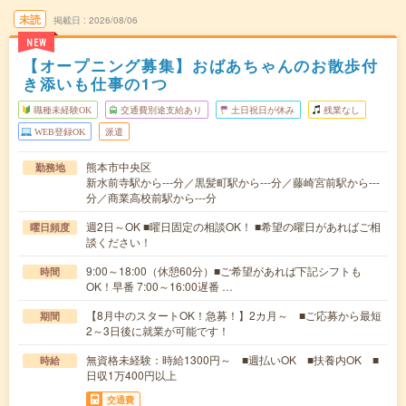
未読
掲載日
2026/08/06
NEW
【オープニング募集】おばあちゃんのお散歩付
き添いも仕事の1つ
職種未経験OK
交通費別途支給あり
土日祝日が休み
残業なし
WEB登録OK
派遣
熊本市中央区
勤務地
新水前寺駅から---分／黒髪町駅から---分／藤崎宮前駅から---
分／商業高校前駅から---分
週2日～OK ■曜日固定の相談OK！ ■希望の曜日があればご相
曜日頻度
談ください！
9:00～18:00（休憩60分）■ご希望があれば下記シフトも
時間
OK！早番 7:00～16:00遅番 …
【8月中のスタートOK！急募！】2カ月～ ■ご応募から最短
期間
2～3日後に就業が可能です！
無資格未経験：時給1300円～ ■週払いOK ■扶養内OK ■
時給
日収1万400円以上
交通費