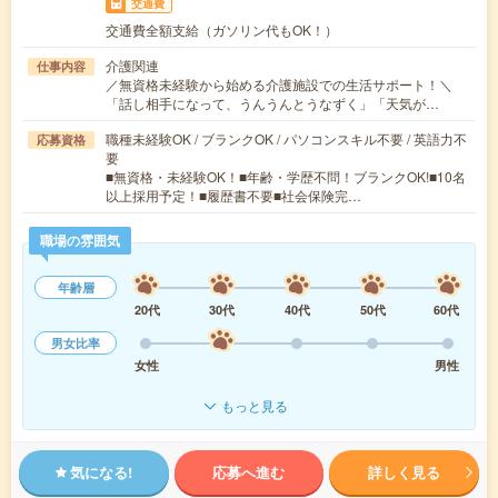
交通費
交通費全額支給（ガソリン代もOK！）
介護関連
仕事内容
／無資格未経験から始める介護施設での生活サポート！＼
「話し相手になって、うんうんとうなずく」「天気が…
職種未経験OK / ブランクOK / パソコンスキル不要 / 英語力不
応募資格
要
■無資格・未経験OK！■年齢・学歴不問！ブランクOK!■10名
以上採用予定！■履歴書不要■社会保険完…
職場の雰囲気
年齢層
20代
30代
40代
50代
60代
男女比率
女性
男性
もっと見る
気になる!
応募へ進む
詳しく見る