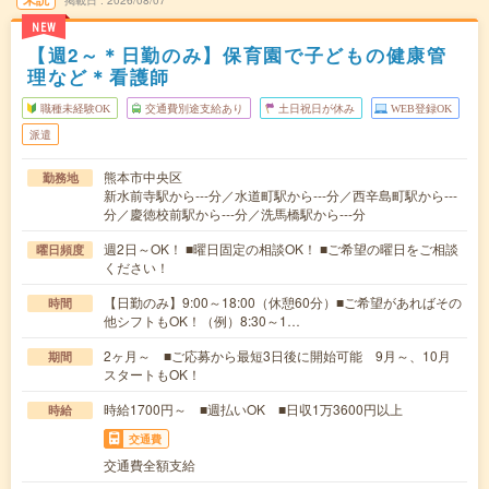
掲載日
2026/08/07
NEW
【週2～＊日勤のみ】保育園で子どもの健康管
理など＊看護師
職種未経験OK
交通費別途支給あり
土日祝日が休み
WEB登録OK
派遣
熊本市中央区
勤務地
新水前寺駅から---分／水道町駅から---分／西辛島町駅から---
分／慶徳校前駅から---分／洗馬橋駅から---分
週2日～OK！ ■曜日固定の相談OK！ ■ご希望の曜日をご相談
曜日頻度
ください！
【日勤のみ】9:00～18:00（休憩60分）■ご希望があればその
時間
他シフトもOK！（例）8:30～1…
2ヶ月～ ■ご応募から最短3日後に開始可能 9月～、10月
期間
スタートもOK！
時給1700円～ ■週払いOK ■日収1万3600円以上
時給
交通費
交通費全額支給