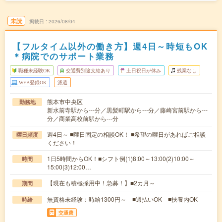
未読
掲載日
2026/08/04
【フルタイム以外の働き方】週4日～時短もOK
＊病院でのサポート業務
職種未経験OK
交通費別途支給あり
土日祝日が休み
残業なし
WEB登録OK
派遣
熊本市中央区
勤務地
新水前寺駅から---分／黒髪町駅から---分／藤崎宮前駅から---
分／商業高校前駅から---分
週4日～ ■曜日固定の相談OK！ ■希望の曜日があればご相談
曜日頻度
ください！
1日5時間からOK！■シフト例(1)8:00～13:00(2)10:00～
時間
15:00(3)12:00…
【現在も積極採用中！急募！】■2カ月～
期間
無資格未経験：時給1300円～ ■週払いOK ■扶養内OK
時給
交通費