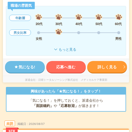
職場の雰囲気
年齢層
20代
30代
40代
50代
60代
男女比率
女性
男性
もっと見る
気になる!
応募へ進む
詳しく見る
派遣会社
日研トータルソーシング株式会社 メディカルケア事業部
興味があったら「★気になる！」をタップ！
「気になる！」を押しておくと、派遣会社から
「面談確約」
や
「応募歓迎」
が届きます！
未読
掲載日
2026/08/07
NEW