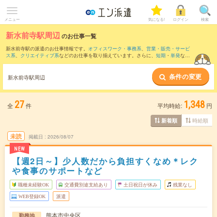
メニュー
気になる!
ログイン
検索
新水前寺駅周辺
のお仕事一覧
新水前寺駅の派遣のお仕事情報です。
オフィスワーク・事務系
、
営業・販売・サービ
ス系
、
クリエイティブ系
などのお仕事を取り揃えています。さらに、
短期
・
単発
など
の期間や、
職種未経験OK
などのこだわり条件で絞り込んでいただけます。
条件の変更
また、
光の森駅
・
辛島町駅
・
花畑町駅
・
通町筋駅
・
水道町駅
など近隣駅のお仕事もご
新水前寺駅周辺
確認いただけます。
27
1,348
全
件
平均時給:
円
時給順
新着順
未読
掲載日
2026/08/07
NEW
【週2日～】少人数だから負担すくなめ＊レク
や食事のサポートなど
職種未経験OK
交通費別途支給あり
土日祝日が休み
残業なし
WEB登録OK
派遣
熊本市中央区
勤務地