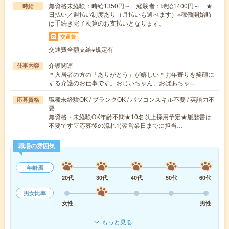
無資格未経験：時給1350円～ 経験者：時給1400円～ ★
時給
日払い／週払い制度あり（月払いも選べます）※稼働開始時
は手続き完了次第のお支払いとなります。
交通費
交通費全額支給※規定有
介護関連
仕事内容
＊入居者の方の「ありがとう」が嬉しい＊お年寄りを笑顔に
する介護のお仕事です。おじいちゃん、おばあちゃ…
職種未経験OK / ブランクOK / パソコンスキル不要 / 英語力不
応募資格
要
無資格・未経験OK年齢不問★10名以上採用予定★履歴書は
不要です▽応募後の流れ1)翌営業日までに担当…
職場の雰囲気
年齢層
20代
30代
40代
50代
60代
男女比率
女性
男性
もっと見る