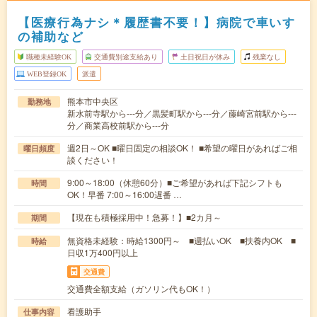
【医療行為ナシ＊履歴書不要！】病院で車いす
の補助など
職種未経験OK
交通費別途支給あり
土日祝日が休み
残業なし
WEB登録OK
派遣
熊本市中央区
勤務地
新水前寺駅から---分／黒髪町駅から---分／藤崎宮前駅から---
分／商業高校前駅から---分
週2日～OK ■曜日固定の相談OK！ ■希望の曜日があればご相
曜日頻度
談ください！
9:00～18:00（休憩60分）■ご希望があれば下記シフトも
時間
OK！早番 7:00～16:00遅番 …
【現在も積極採用中！急募！】■2カ月～
期間
無資格未経験：時給1300円～ ■週払いOK ■扶養内OK ■
時給
日収1万400円以上
交通費
交通費全額支給（ガソリン代もOK！）
看護助手
仕事内容