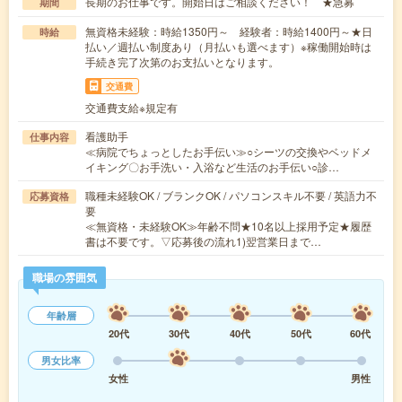
長期のお仕事です。開始日はご相談ください！ ★急募
期間
無資格未経験：時給1350円～ 経験者：時給1400円～★日
時給
払い／週払い制度あり（月払いも選べます）※稼働開始時は
手続き完了次第のお支払いとなります。
交通費
交通費支給※規定有
看護助手
仕事内容
≪病院でちょっとしたお手伝い≫○シーツの交換やベッドメ
イキング〇お手洗い・入浴など生活のお手伝い○診…
職種未経験OK / ブランクOK / パソコンスキル不要 / 英語力不
応募資格
要
≪無資格・未経験OK≫年齢不問★10名以上採用予定★履歴
書は不要です。▽応募後の流れ1)翌営業日まで…
職場の雰囲気
年齢層
20代
30代
40代
50代
60代
男女比率
女性
男性