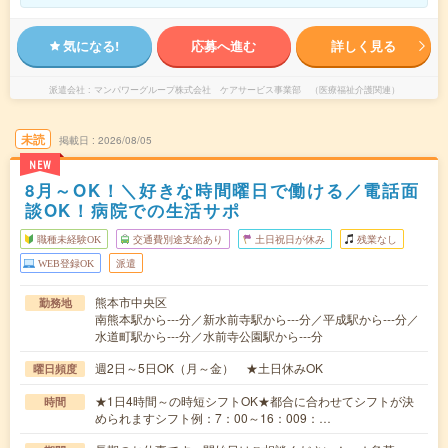
気になる!
応募へ進む
詳しく見る
派遣会社
マンパワーグループ株式会社 ケアサービス事業部 （医療福祉介護関連）
未読
掲載日
2026/08/05
NEW
8月～OK！＼好きな時間曜日で働ける／電話面
談OK！病院での生活サポ
職種未経験OK
交通費別途支給あり
土日祝日が休み
残業なし
WEB登録OK
派遣
熊本市中央区
勤務地
南熊本駅から---分／新水前寺駅から---分／平成駅から---分／
水道町駅から---分／水前寺公園駅から---分
週2日～5日OK（月～金） ★土日休みOK
曜日頻度
★1日4時間～の時短シフトOK★都合に合わせてシフトが決
時間
められますシフト例：7：00～16：009：…