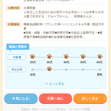
介護関連
仕事内容
≪自立した生活のための見守りやお手伝い！≫お年寄りが少
人数で生活する「グループホーム」。利用者さんが…
職種未経験OK / ブランクOK / パソコンスキル不要 / 英語力不
応募資格
要
■資格・経験・年齢不問■学歴不問■10名以上採用予定！■履
歴書不要■面談確約■社会保険完備■社員登用…
職場の雰囲気
年齢層
20代
30代
40代
50代
60代
男女比率
女性
男性
もっと見る
気になる!
応募へ進む
詳しく見る
派遣会社
日研トータルソーシング株式会社 メディカルケア事業部