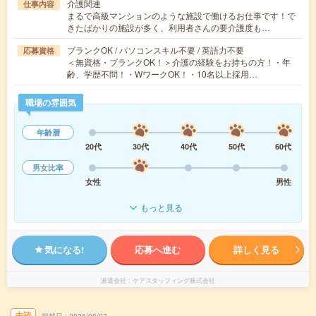
介護関連
仕事内容
まるで高級マンションのような施設で働けるお仕事です！で
きたばかりの施設が多く、利用者さんの要介護度も…
ブランクOK / パソコンスキル不要 / 英語力不要
応募資格
＜無資格・ブランクOK！＞介護の経験をお持ちの方！・年
齢、学歴不問！・WワークOK！・10名以上採用…
職場の雰囲気
年齢層
20代
30代
40代
50代
60代
男女比率
女性
男性
もっと見る
気になる!
応募へ進む
詳しく見る
派遣会社
ケアスタッフィング株式会社
未読