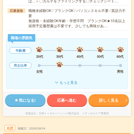
は…＞〇カルテをファイリングする〇チェックシート…
職種未経験OK / ブランクOK / パソコンスキル不要 / 英語力不
応募資格
要
無資格・未経験OK年齢・学歴不問 ブランクOK★10名以上
採用予定履歴書は不要です。少しでも興味があ…
職場の雰囲気
年齢層
20代
30代
40代
50代
60代
男女比率
女性
男性
もっと見る
気になる!
応募へ進む
詳しく見る
派遣会社
日研トータルソーシング株式会社 メディカルケア事業部
未読
掲載日
2026/08/04