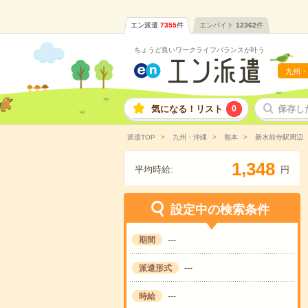
エン派遣
7355
件
エンバイト
12362
件
ちょうど良いワークライフバランスが叶う
九州・
気になる！リスト
0
保存し
派遣TOP
九州・沖縄
熊本
新水前寺駅周辺
,
1
3
4
8
平均時給:
円
設定中の検索条件
期間
---
派遣形式
---
時給
---