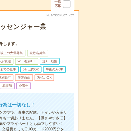
一括
応募
No.NTKOKU07_KJT
メッセンジャー業
介します。
名以上の大量募集
複数名募集
ゅふ歓迎
WEB登録OK
週4日勤務
前までの仕事
5ｈ以内OK
午後のみOK
車通勤可
服装自由
週払いOK
看護師
介護士
行為は一切なし！
ツの交換、食事の配膳、トイレや入浴サ
為も一切ありません。【働きやすさ〇】
家庭やプライベートとも両立しやすい！
交通費としてQUOカード2000円分を