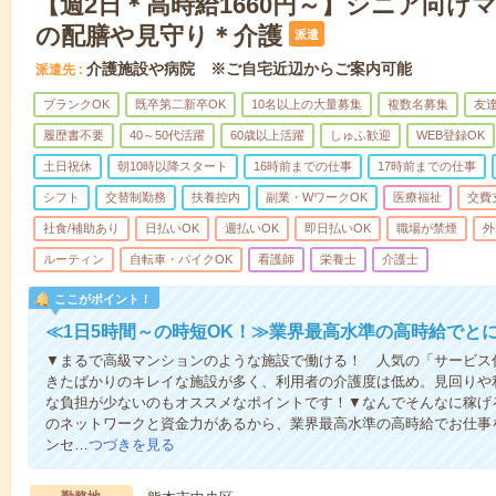
【週2日＊高時給1660円～】シニア向け
の配膳や見守り＊介護
派遣
介護施設や病院 ※ご自宅近辺からご案内可能
派遣先
ブランクOK
既卒第二新卒OK
10名以上の大量募集
複数名募集
友達
履歴書不要
40～50代活躍
60歳以上活躍
しゅふ歓迎
WEB登録OK
土日祝休
朝10時以降スタート
16時前までの仕事
17時前までの仕事
シフト
交替制勤務
扶養控内
副業・WワークOK
医療福祉
交費
社食/補助あり
日払いOK
週払いOK
即日払いOK
職場が禁煙
外
ルーティン
自転車・バイクOK
看護師
栄養士
介護士
ここがポイント！
≪1日5時間～の時短OK！≫業界最高水準の高時給でと
▼まるで高級マンションのような施設で働ける！ 人気の「サービス
きたばかりのキレイな施設が多く、利用者の介護度は低め。見回りや
な負担が少ないのもオススメなポイントです！▼なんでそんなに稼げる
のネットワークと資金力があるから、業界最高水準の高時給でお仕事
ンセ…
つづきを見る