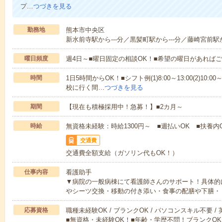
プ…
つづきを見る
勤務地
熊本市中央区
新水前寺駅から---分／黒髪町駅から---分／藤崎宮前駅か
曜日頻度
週4日～■曜日固定の相談OK！■希望の曜日があれば
時間
1日5時間からOK！■シフト例(1)8:00～13:00(2)10:00～
校に行く間…
つづきを見る
期間
【現在も積極採用中！急募！】■2カ月～
時給
無資格未経験：時給1300円～ ■週払いOK ■扶養内
交通費
交通費全額支給（ガソリン代もOK！）
仕事内容
看護助手
▼病院の一般病棟にて看護師さんのサポート！具体的
やシーツ交換・移動の付き添い・食事の配膳や下膳・
応募資格
職種未経験OK / ブランクOK / パソコンスキル不要 /
■無資格・未経験OK！■年齢・学歴不問！ブランクOK