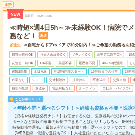
未読
NEW
掲載日
2026/08/07
≪時短×週4日5h～≫未経験OK！病院で
務など！
派遣
≪自宅からドアtoドアで30分以内！≫ご希望の勤務地を紹
派遣先
職種未経験OK
社会人未経験OK
ブランクOK
既卒第二新卒OK
10
友達と一緒OK
OA不要
英語不要
履歴書不要
40～50代活躍
し
週5日勤務
土日祝休
朝10時以降スタート
16時前までの仕事
17時
残業なし
シフト
交替制勤務
扶養控内
医療福祉
交費支給
職場が禁煙
派遣多
電話対応なし
ルーティン
自転車・バイクOK
ここがポイント！
＜年齢不問＊選べるシフト！＞経験も資格も不要＊医療
【資格や経験は必要ナシ！】お任せするのは、医療器具の洗浄やシー
ポートなど普段の家事の延長でできることばかり！もちろん、医療行
時短勤務で週4日・最短5時間から勤務可能！選べるシフトなので、
【WEB登録・電話で登録もOK！】来社登録いただいた方には全員に、