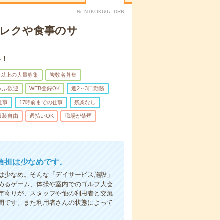
No.NTKOKU07_DRB
＊レクや食事のサ
い！
名以上の大量募集
複数名募集
ゅふ歓迎
WEB登録OK
週2～3日勤務
仕事
17時前までの仕事
残業なし
服装自由
週払いOK
職場が禁煙
負担は少なめです。
は少なめ。そんな「デイサービス施設」
めるゲーム、体操や室内でのゴルフ大会
年寄りが、スタッフや他の利用者と交流
間です。また利用者さんの状態によって