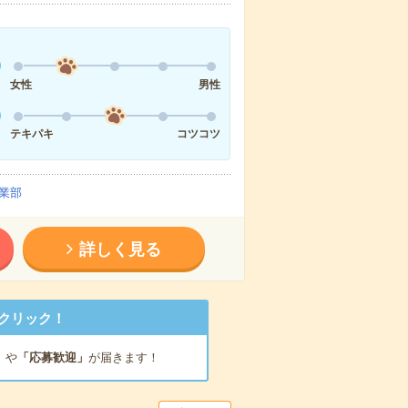
女性
男性
テキパキ
コツコツ
業部
詳しく見る
クリック！
」
や
「応募歓迎」
が届きます！