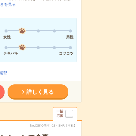
きを見る
女性
男性
テキパキ
コツコツ
業部
詳しく見る
一括
応募
No.CSKO熊本_02・SNR【本社】