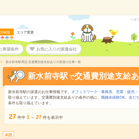
ヘル
沖縄版
エリア変更
た希望条件
お気に入りの派遣会社
新水前寺駅周辺 交通費別途支給ありの派遣の仕事一覧
新水前寺駅
交通費別途支給
で
新水前寺駅の派遣のお仕事情報です。
オフィスワーク・事務系
、
営業・販売・
取り揃えています。交通費別途支給ありの条件の他に、
職種未経験OK
、
友だ
条件も取り揃えています。
27
1
27
件中
～
件を表示中
未読