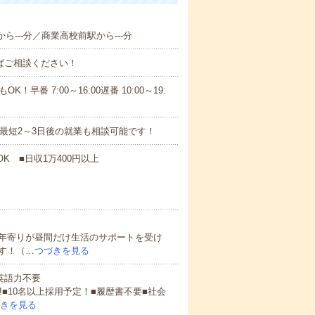
ら---分／商業高校前駅から---分
ればご相談ください！
！早番 7:00～16:00遅番 10:00～19:
最短2～3日後の就業も相談可能です！
K ■日収1万400円以上
年寄りが昼間だけ生活のサポートを受け
す！（…
つづきを見る
 英語力不要
!■10名以上採用予定！■履歴書不要■社会
きを見る