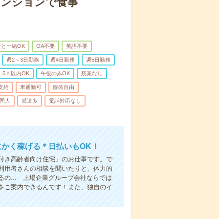
マンションで食事
と一緒OK
OA不要
英語不要
週2～3日勤務
週4日勤務
週5日勤務
5ｈ以内OK
午後のみOK
残業なし
支給
車通勤可
服装自由
国人
派遣多
電話対応なし
にかく稼げる＊日払いもOK！
付き高齢者向け住宅」のお仕事です。で
利用者さんの相談を聞いたりと、体力的
の... 上場企業グループ会社ならでは
をご案内できるんです！また、独自のイ