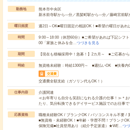
勤務地
熊本市中央区
新水前寺駅から---分／黒髪町駅から---分／藤崎宮前駅か
曜日頻度
週2日～OK■曜日固定の相談OK！■希望の曜日があ
時間
9:00～18:00（休憩60分）■ご希望があれば下記シフトもOK
00「家族と休みを合…
つづきを見る
期間
【現在も積極採用中！急募！】2カ月～ ■ご応募から
時給
無資格未経験：時給1300円～ ■週払いOK ■扶養内O
交通費
交通費全額支給（ガソリン代もOK！）
仕事内容
介護関連
≪お年寄りも自分も笑顔になれる介護の仕事！≫＊お
たり、気分転換できるデイサービス施設でのお仕事で
応募資格
職種未経験OK / ブランクOK / パソコンスキル不要 /
■無資格・未経験OK！■年齢・学歴不問！ブランクOK
保険完備■社員登用あり（紹介予定派遣）★WE…
つづ