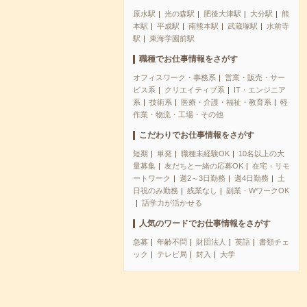
原水駅
光の森駅
肥後大津駅
大分駅
熊
本駅
平成駅
南熊本駅
武蔵塚駅
水前寺
駅
東海学園前駅
職種でお仕事情報をさがす
オフィスワーク・事務系
営業・販売・サー
ビス系
クリエイティブ系
IT・エンジニア
系
技術系
医療・介護・福祉・教育系
軽
作業・物流・工場・その他
こだわりでお仕事情報をさがす
短期
単発
職種未経験OK
10名以上の大
量募集
友だちと一緒の応募OK
在宅・リモ
ートワーク
週2～3日勤務
週4日勤務
土
日祝のみ勤務
残業なし
副業・WワークOK
語学力が活かせる
人気のワードでお仕事情報をさがす
急募
年齢不問
財団法人
英語
書類チェ
ック
テレビ局
封入
大学