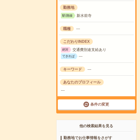
勤務地
新水前寺
駅/路線
職種
---
こだわりINDEX
交通費別途支給あり
絶対
---
できれば
キーワード
---
あなたのプロフィール
---
条件の変更
他の検索結果を見る
勤務地でお仕事情報をさがす