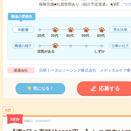
保険完備■社員登用あり（紹介予定派遣）★WE…
つづ
職場の雰囲気
年齢層
男女比率
20代
30代
40代
50代
60代
職場の様子
仕事の仕方
活気がある
しずか
日研トータルソーシング株式会社 メディカルケア事
派遣会社
応募する
気になる！
未読
NEW
掲載日
2026/08/07