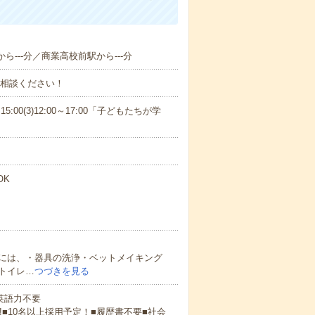
ら---分／商業高校前駅から---分
ご相談ください！
15:00(3)12:00～17:00「子どもたちが学
OK
には、・器具の洗浄・ベットメイキング
トイレ…
つづきを見る
 英語力不要
!■10名以上採用予定！■履歴書不要■社会