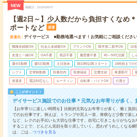
NEW
掲載日
2026/08/07
【週2日～】少人数だから負担すくなめ
ポートなど
派遣
デイサービス ■勤務地選べます！お気軽にご相談くださ
派遣先
職種未経験OK
社会人未経験OK
ブランクOK
既卒第二新卒OK
10
友達と一緒OK
OA不要
英語不要
履歴書不要
40～50代活躍
し
週4日勤務
週5日勤務
土日祝休
朝10時以降スタート
16時前までの
シフト
交替制勤務
扶養控内
医療福祉
交費支給
車通勤可
派遣多
電話対応なし
ルーティン
自転車・バイクOK
介護士
ここがポイント！
デイサービス施設でのお仕事＊元気なお年寄りが多く、
【お年寄りに楽しい時間を】比較的元気なお年寄りが多く、働く負担
でのお仕事です。例えば、トランプや百人一首、将棋など少数で楽し
など、レクのお手伝いも大切な仕事です。自宅に引きこもりがちなお
することで、どんどん笑顔を取り戻していく。思わずうれしくなる瞬
は、ごは…
つづきを見る