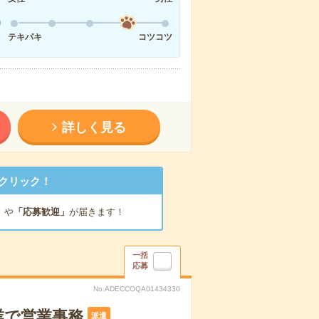
テキパキ
コツコツ
詳しく見る
クリック！
」
や
「応募歓迎」
が届きます！
一括
応募
No.ADECCOQA01434330
業で営業事務
派遣