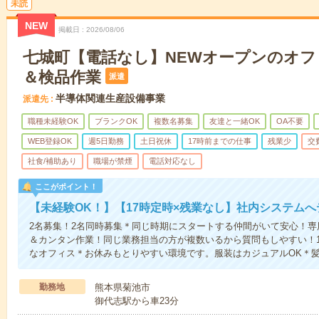
未読
NEW
掲載日
2026/08/06
七城町【電話なし】NEWオープンのオフ
＆検品作業
派遣
半導体関連生産設備事業
派遣先
職種未経験OK
ブランクOK
複数名募集
友達と一緒OK
OA不要
WEB登録OK
週5日勤務
土日祝休
17時前までの仕事
残業少
交
社食/補助あり
職場が禁煙
電話対応なし
ここがポイント！
【未経験OK！】【17時定時×残業なし】社内システム
2名募集！2名同時募集＊同じ時期にスタートする仲間がいて安心！
＆カンタン作業！同じ業務担当の方が複数いるから質問もしやすい！
なオフィス＊お休みもとりやすい環境です。服装はカジュアルOK＊
勤務地
熊本県菊池市
御代志駅から車23分