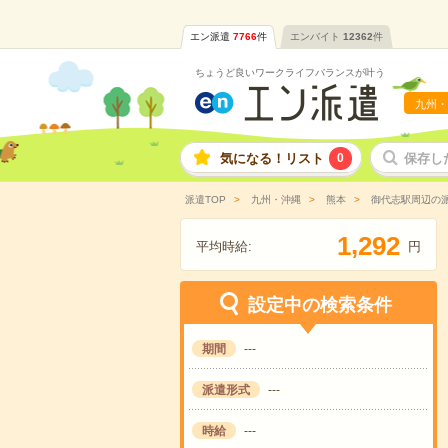
エン派遣
7766
件
エンバイト
12362
件
ちょうど良いワークライフバランスが叶う
九州・
気になる！リスト
0
保存し
派遣TOP
九州・沖縄
熊本
御代志駅周辺の
,
1
2
9
2
平均時給:
円
設定中の検索条件
期間
---
派遣形式
---
時給
---