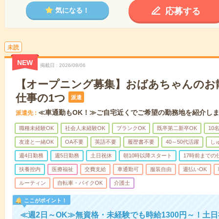
応募する
気になる！
未読
NEW
掲載日
2026/08/06
【オープニング募集】おばあちゃんのお
仕事の1つ
派遣
≪車通勤もOK！≫ご自宅近くでご希望の勤務地を紹介し
派遣先
職種未経験OK
社会人未経験OK
ブランクOK
既卒第二新卒OK
10
友達と一緒OK
OA不要
英語不要
履歴書不要
40～50代活躍
し
週4日勤務
週5日勤務
土日祝休
朝10時以降スタート
17時前までの
扶養控内
医療福祉
交費支給
車通勤可
服装自由
週払いOK
ルーティン
自転車・バイクOK
介護士
ここがポイント！
≪週2日～OK≫無資格・未経験でも時給1300円～！土