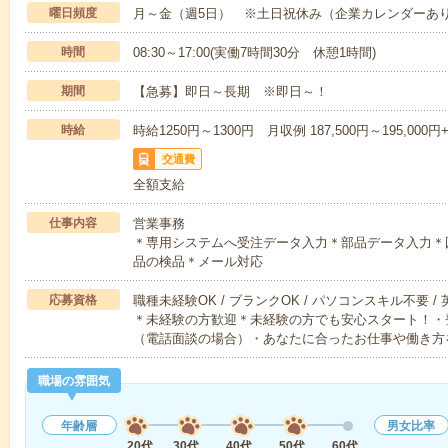
曜日頻度
月～金（週5日） ※土日祝休み（企業カレンダーあ
時間
08:30～17:00(実働7時間30分 休憩1時間)
期間
【急募】即日～長期 ※即日～！
時給
時給1250円～1300円 月収例 187,500円～195,000
交通費
全額支給
仕事内容
営業事務
＊専用システムへ受注データ入力＊部品データ入力＊
品の検品＊メール対応
応募資格
職種未経験OK / ブランクOK / パソコンスキル不要 /
＊未経験の方歓迎＊未経験の方でも安心スタート！・
（電話面談の場合）・あなたに合ったお仕事や働き方
職場の雰囲気
年齢層
男女比率
20代
30代
40代
50代
60代