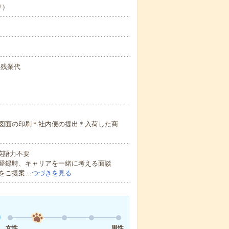
り）
円+残業代
図面の印刷＊社内便の提出＊入荷した商
 英語力不要
登録時、キャリアを一緒に考える面談
をご提案…
つづきを見る
女性
男性