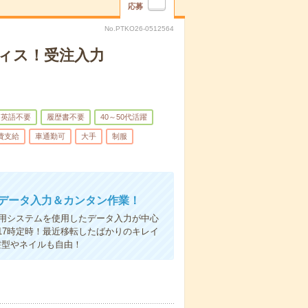
応募
No.PTKO26-0512564
ィス！受注入力
英語不要
履歴書不要
40～50代活躍
費支給
車通勤可
大手
制服
へデータ入力＆カンタン作業！
専用システムを使用したデータ入力が中心
17時定時！最近移転したばかりのキレイ
髪型やネイルも自由！