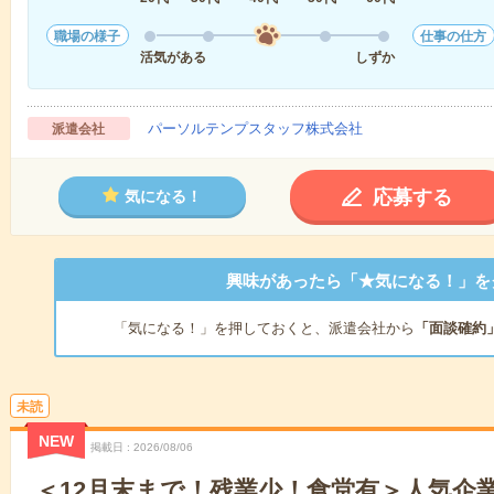
職場の様子
仕事の仕方
活気がある
しずか
パーソルテンプスタッフ株式会社
派遣会社
応募する
気になる！
興味があったら「★気になる！」を
「気になる！」を押しておくと、派遣会社から
「面談確約
未読
NEW
掲載日
2026/08/06
＜12月末まで！残業少！食堂有＞人気企