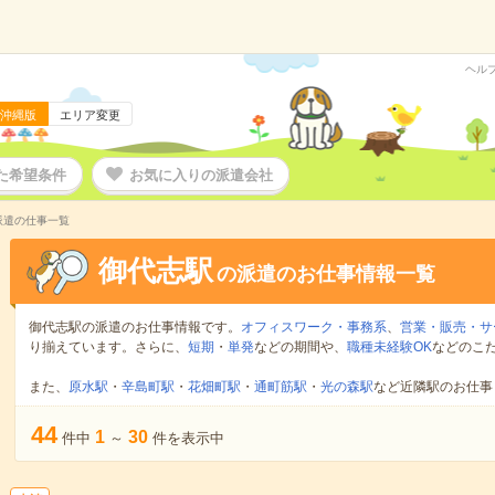
ヘル
沖縄版
エリア変更
た希望条件
お気に入りの派遣会社
派遣の仕事一覧
御代志駅
の派遣のお仕事情報一覧
御代志駅の派遣のお仕事情報です。
オフィスワーク・事務系
、
営業・販売・サ
り揃えています。さらに、
短期
・
単発
などの期間や、
職種未経験OK
などのこ
また、
原水駅
・
辛島町駅
・
花畑町駅
・
通町筋駅
・
光の森駅
など近隣駅のお仕事
44
1
30
件中
～
件を表示中