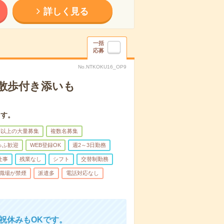
詳しく見る
一括
応募
No.NTKOKU16_OP9
散歩付き添いも
ます。
名以上の大量募集
複数名募集
ゅふ歓迎
WEB登録OK
週2～3日勤務
仕事
残業なし
シフト
交替制勤務
職場が禁煙
派遣多
電話対応なし
日祝休みもOKです。