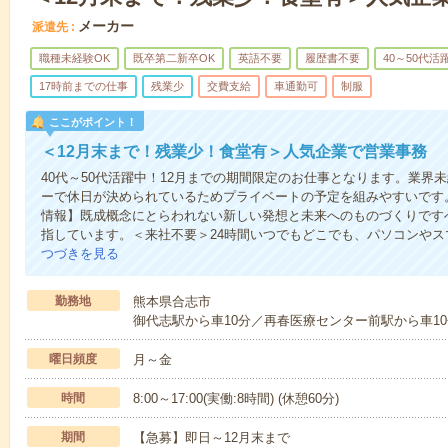
メーカー
派遣先
職種未経験OK
既卒第二新卒OK
英語不要
履歴書不要
40～50代活
17時前までの仕事
残業少
交費支給
車通勤可
制服
ここがポイント！
＜12月末まで！残業少！食堂有＞人気企業で営業事務
40代～50代活躍中！12月までの期間限定のお仕事となります。業界
ーで休日が決められているためプライベートの予定を組みやすいです。
情報】既成概念にとらわれない新しい発想と未来へのものづくりです
指しています。＜来社不要＞24時間いつでもどこでも、パソコンや
つづきを見る
勤務地
熊本県合志市
御代志駅から車10分／再春医療センター前駅から車10
曜日頻度
月～金
時間
8:00～17:00(実働:8時間) (休憩60分)
期間
【急募】即日～12月末まで