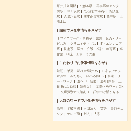
坪井川公園駅
北熊本駅
再春医療センター
前駅
韓々坂駅
黒石(熊本県)駅
新須屋
駅
八景水谷駅
熊本高専前駅
亀井駅
上
熊本駅
職種でお仕事情報をさがす
オフィスワーク・事務系
営業・販売・サー
ビス系
クリエイティブ系
IT・エンジニア
系
技術系
医療・介護・福祉・教育系
軽
作業・物流・工場・その他
こだわりでお仕事情報をさがす
短期
単発
職種未経験OK
10名以上の大
量募集
友だちと一緒の応募OK
在宅・リモ
ートワーク
週2～3日勤務
週4日勤務
土
日祝のみ勤務
残業なし
副業・WワークOK
交通費別途支給あり
語学力が活かせる
人気のワードでお仕事情報をさがす
急募
年齢不問
財団法人
英語
書類チェ
ック
テレビ局
封入
大学