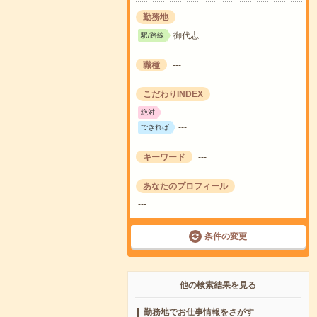
勤務地
御代志
駅/路線
職種
---
こだわりINDEX
---
絶対
---
できれば
キーワード
---
あなたのプロフィール
---
条件の変更
他の検索結果を見る
勤務地でお仕事情報をさがす