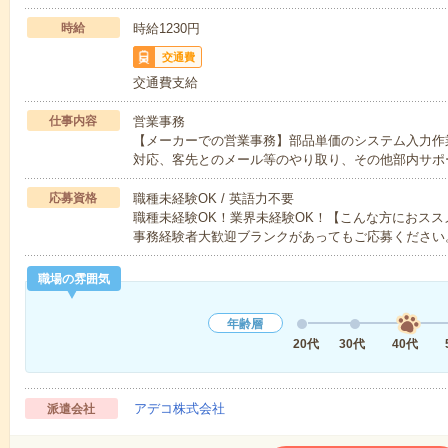
時給
時給1230円
交通費
交通費支給
仕事内容
営業事務
【メーカーでの営業事務】部品単価のシステム入力作
対応、客先とのメール等のやり取り、その他部内サポ
応募資格
職種未経験OK / 英語力不要
職種未経験OK！業界未経験OK！【こんな方におス
事務経験者大歓迎ブランクがあってもご応募ください
職場の雰囲気
年齢層
20代
30代
40代
アデコ株式会社
派遣会社