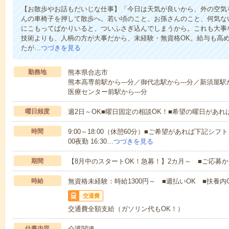
【お散歩やお話もだいじな仕事】「今日は天気が良いから、外の空気
んの車椅子を押して散歩へ。若い頃のこと、お孫さんのこと、何気な
にこもってばかりいると、ついふさぎ込んでしまうから。これも大事
技術よりも、人柄の方が大事だから、未経験・無資格OK。給与も高
たが…
つづきを見る
勤務地
熊本県合志市
熊本高専前駅から---分／御代志駅から---分／新須屋駅か
医療センター前駅から---分
曜日頻度
週2日～OK■曜日固定の相談OK！■希望の曜日があ
時間
9:00～18:00（休憩60分）■ご希望があれば下記シフトもOK
00夜勤 16:30…
つづきを見る
期間
【8月中のスタートOK！急募！】2カ月～ ■ご応募
時給
無資格未経験：時給1300円～ ■週払いOK ■扶養内O
交通費
交通費全額支給（ガソリン代もOK！）
仕事内容
介護関連