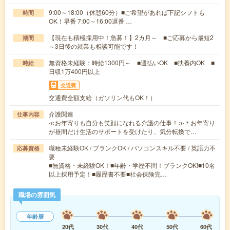
9:00～18:00（休憩60分）■ご希望があれば下記シフトも
時間
OK！早番 7:00～16:00遅番 …
【現在も積極採用中！急募！】2カ月～ ■ご応募から最短2
期間
～3日後の就業も相談可能です！
無資格未経験：時給1300円～ ■週払いOK ■扶養内OK ■
時給
日収1万400円以上
交通費
交通費全額支給（ガソリン代もOK！）
介護関連
仕事内容
≪お年寄りも自分も笑顔になれる介護の仕事！≫＊お年寄り
が昼間だけ生活のサポートを受けたり、気分転換で…
職種未経験OK / ブランクOK / パソコンスキル不要 / 英語力不
応募資格
要
■無資格・未経験OK！■年齢・学歴不問！ブランクOK!■10名
以上採用予定！■履歴書不要■社会保険完…
職場の雰囲気
年齢層
20代
30代
40代
50代
60代