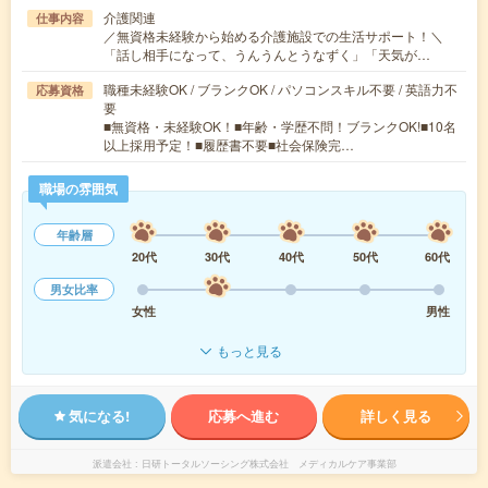
介護関連
仕事内容
／無資格未経験から始める介護施設での生活サポート！＼
「話し相手になって、うんうんとうなずく」「天気が…
職種未経験OK / ブランクOK / パソコンスキル不要 / 英語力不
応募資格
要
■無資格・未経験OK！■年齢・学歴不問！ブランクOK!■10名
以上採用予定！■履歴書不要■社会保険完…
職場の雰囲気
年齢層
20代
30代
40代
50代
60代
男女比率
女性
男性
もっと見る
気になる!
応募へ進む
詳しく見る
派遣会社
日研トータルソーシング株式会社 メディカルケア事業部