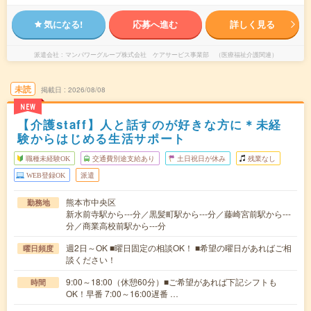
気になる!
応募へ進む
詳しく見る
派遣会社
マンパワーグループ株式会社 ケアサービス事業部 （医療福祉介護関連）
未読
掲載日
2026/08/08
NEW
【介護staff】人と話すのが好きな方に＊未経
験からはじめる生活サポート
職種未経験OK
交通費別途支給あり
土日祝日が休み
残業なし
WEB登録OK
派遣
熊本市中央区
勤務地
新水前寺駅から---分／黒髪町駅から---分／藤崎宮前駅から---
分／商業高校前駅から---分
週2日～OK ■曜日固定の相談OK！ ■希望の曜日があればご相
曜日頻度
談ください！
9:00～18:00（休憩60分）■ご希望があれば下記シフトも
時間
OK！早番 7:00～16:00遅番 …