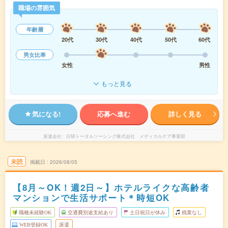
職場の雰囲気
年齢層
20代
30代
40代
50代
60代
男女比率
女性
男性
もっと見る
気になる!
応募へ進む
詳しく見る
派遣会社
日研トータルソーシング株式会社 メディカルケア事業部
未読
掲載日
2026/08/05
【8月～OK！週2日～】ホテルライクな高齢者
マンションで生活サポート＊時短OK
職種未経験OK
交通費別途支給あり
土日祝日が休み
残業なし
WEB登録OK
派遣