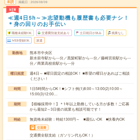
未読
掲載日
2026/08/09
NEW
≪週4日5h～≫志望動機も履歴書も必要ナシ！
＊身の回りのお手伝い
職種未経験OK
交通費別途支給あり
土日祝日が休み
残業なし
WEB登録OK
派遣
熊本市中央区
勤務地
新水前寺駅から---分／黒髪町駅から---分／藤崎宮前駅から---
分／商業高校前駅から---分
週4日～ ■曜日固定の相談OK！ ■希望の曜日があればご相談
曜日頻度
ください！
1日5時間からOK！■シフト例(1)8:00～13:00(2)10:00～
時間
15:00(3)12:00…
【積極採用中！】＊1年以上勤務している方が多数！ご応募
期間
から最短2～3日後の就業も相談可能です！
無資格未経験：時給1300円～ ■週払いOK ■扶養内OK
時給
交通費
交通費全額支給（ガソリン代もOK！）