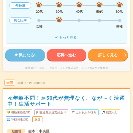
年齢層
20代
30代
40代
50代
60代
男女比率
女性
男性
もっと見る
気になる!
応募へ進む
詳しく見る
派遣会社
日研トータルソーシング株式会社 メディカルケア事業部
未読
掲載日
2026/08/06
≪年齢不問！≫50代が無理なく、なが～く活躍
中！生活サポート
職種未経験OK
交通費別途支給あり
土日祝日が休み
残業なし
WEB登録OK
派遣
熊本市中央区
勤務地