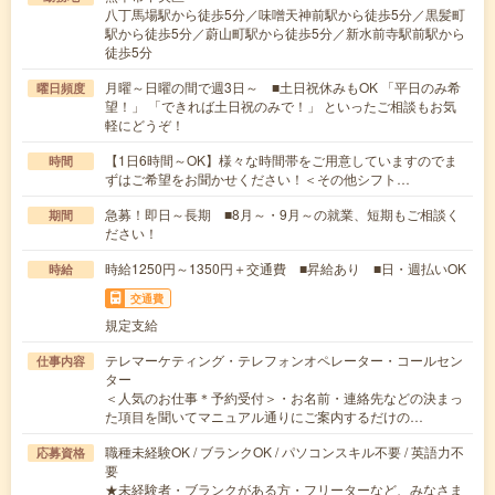
八丁馬場駅から徒歩5分／味噌天神前駅から徒歩5分／黒髪町
駅から徒歩5分／蔚山町駅から徒歩5分／新水前寺駅前駅から
徒歩5分
月曜～日曜の間で週3日～ ■土日祝休みもOK 「平日のみ希
曜日頻度
望！」 「できれば土日祝のみで！」 といったご相談もお気
軽にどうぞ！
【1日6時間～OK】様々な時間帯をご用意していますのでま
時間
ずはご希望をお聞かせください！＜その他シフト…
急募！即日～長期 ■8月～・9月～の就業、短期もご相談く
期間
ださい！
時給1250円～1350円＋交通費 ■昇給あり ■日・週払いOK
時給
交通費
規定支給
テレマーケティング・テレフォンオペレーター・コールセン
仕事内容
ター
＜人気のお仕事＊予約受付＞・お名前・連絡先などの決まっ
た項目を聞いてマニュアル通りにご案内するだけの…
職種未経験OK / ブランクOK / パソコンスキル不要 / 英語力不
応募資格
要
★未経験者・ブランクがある方・フリーターなど、みなさま