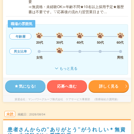
要
≪無資格・未経験OK≫年齢不問★10名以上採用予定★履歴
書は不要です。▽応募後の流れ1)翌営業日まで…
職場の雰囲気
年齢層
20代
30代
40代
50代
60代
男女比率
女性
男性
もっと見る
気になる!
応募へ進む
詳しく見る
派遣会社
マンパワーグループ株式会社 ケアサービス事業部 （医療福祉介護関連）
未読
掲載日
2026/08/04
患者さんからの”ありがとう”がうれしい＊無資