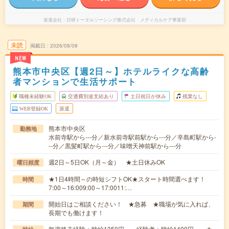
派遣会社
日研トータルソーシング株式会社 メディカルケア事業部
未読
掲載日
2026/08/08
NEW
熊本市中央区【週2日～】ホテルライクな高齢
者マンションで生活サポート
職種未経験OK
交通費別途支給あり
土日祝日が休み
残業なし
WEB登録OK
派遣
熊本市中央区
勤務地
水前寺駅から---分／新水前寺駅前駅から---分／辛島町駅から-
--分／黒髪町駅から---分／味噌天神前駅から---分
週2日～5日OK（月～金） ★土日休みOK
曜日頻度
★1日4時間～の時短シフトOK★スタート時間選べます！
時間
7:00～16:009:00～17:0011:…
開始日はご相談ください！ ★急募 ★職場が気に入れば、
期間
長期でも働けます！
無資格未経験：時給1350円～ 経験者：時給1400円～ ★