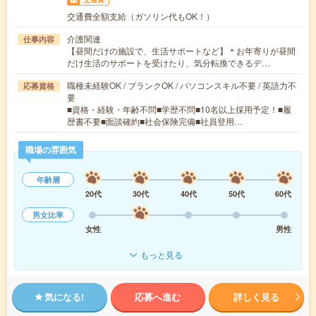
交通費全額支給（ガソリン代もOK！）
介護関連
仕事内容
【昼間だけの施設で、生活サポートなど】＊お年寄りが昼間
だけ生活のサポートを受けたり、気分転換できるデ…
職種未経験OK / ブランクOK / パソコンスキル不要 / 英語力不
応募資格
要
■資格・経験・年齢不問■学歴不問■10名以上採用予定！■履
歴書不要■面談確約■社会保険完備■社員登用…
職場の雰囲気
年齢層
20代
30代
40代
50代
60代
男女比率
女性
男性
もっと見る
気になる!
応募へ進む
詳しく見る