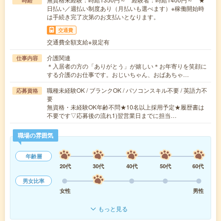
時給
日払い／週払い制度あり（月払いも選べます）※稼働開始時
は手続き完了次第のお支払いとなります。
交通費
交通費全額支給※規定有
介護関連
仕事内容
＊入居者の方の「ありがとう」が嬉しい＊お年寄りを笑顔に
する介護のお仕事です。おじいちゃん、おばあちゃ…
職種未経験OK / ブランクOK / パソコンスキル不要 / 英語力不
応募資格
要
無資格・未経験OK年齢不問★10名以上採用予定★履歴書は
不要です▽応募後の流れ1)翌営業日までに担当…
職場の雰囲気
年齢層
20代
30代
40代
50代
60代
男女比率
女性
男性
もっと見る