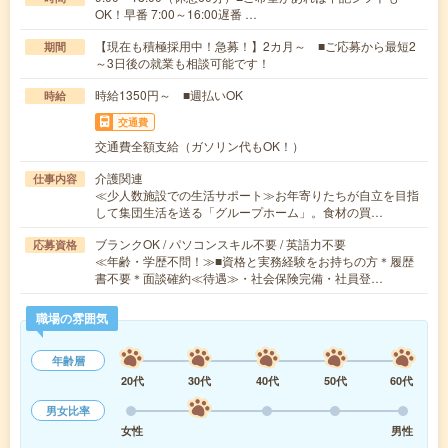
OK！早番 7:00～16:00遅番 …
【現在も積極採用中！急募！】2カ月～ ■ご応募から最短2
期間
～3日後の就業も相談可能です！
時給1350円～ ■週払いOK
時給
交通費
交通費全額支給（ガソリン代もOK！）
介護関連
仕事内容
≪少人数施設での生活サポート≫お年寄りたちが自立を目指
して集団生活を送る「グループホーム」。食材の買…
ブランクOK / パソコンスキル不要 / 英語力不要
応募資格
≪年齢・学歴不問！≫■資格と実務経験をお持ちの方＊履歴
書不要＊面談確約≪待遇≫・社会保険完備・社員登…
職場の雰囲気
年齢層
20代
30代
40代
50代
60代
男女比率
女性
男性