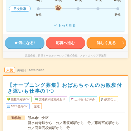
男女比率
女性
男性
もっと見る
気になる!
応募へ進む
詳しく見る
派遣会社
日研トータルソーシング株式会社 メディカルケア事業部
未読
掲載日
2026/08/06
【オープニング募集】おばあちゃんのお散歩付
き添いも仕事の1つ
職種未経験OK
交通費別途支給あり
土日祝日が休み
残業なし
WEB登録OK
派遣
熊本市中央区
勤務地
新水前寺駅から---分／黒髪町駅から---分／藤崎宮前駅から---
分／商業高校前駅から---分