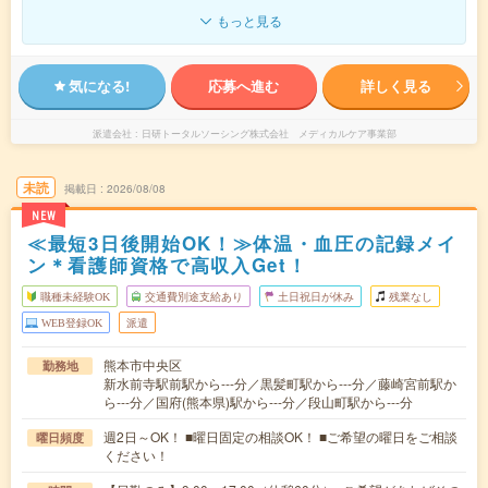
もっと見る
気になる!
応募へ進む
詳しく見る
派遣会社
日研トータルソーシング株式会社 メディカルケア事業部
未読
掲載日
2026/08/08
NEW
≪最短3日後開始OK！≫体温・血圧の記録メイ
ン＊看護師資格で高収入Get！
職種未経験OK
交通費別途支給あり
土日祝日が休み
残業なし
WEB登録OK
派遣
熊本市中央区
勤務地
新水前寺駅前駅から---分／黒髪町駅から---分／藤崎宮前駅か
ら---分／国府(熊本県)駅から---分／段山町駅から---分
週2日～OK！ ■曜日固定の相談OK！ ■ご希望の曜日をご相談
曜日頻度
ください！