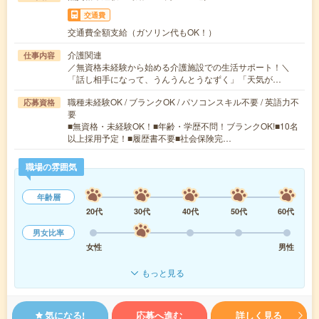
交通費
交通費全額支給（ガソリン代もOK！）
介護関連
仕事内容
／無資格未経験から始める介護施設での生活サポート！＼
「話し相手になって、うんうんとうなずく」「天気が…
職種未経験OK / ブランクOK / パソコンスキル不要 / 英語力不
応募資格
要
■無資格・未経験OK！■年齢・学歴不問！ブランクOK!■10名
以上採用予定！■履歴書不要■社会保険完…
職場の雰囲気
年齢層
20代
30代
40代
50代
60代
男女比率
女性
男性
もっと見る
気になる!
応募へ進む
詳しく見る