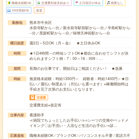
職種未経験OK
交通費別途支給あり
土日祝日が休み
残業なし
WEB登録OK
派遣
熊本市中央区
勤務地
水前寺駅から---分／新水前寺駅前駅から---分／辛島町駅から-
--分／黒髪町駅から---分／味噌天神前駅から---分
週2日～5日OK（月～金） ★土日休みOK
曜日頻度
★1日4時間～の時短シフトOK★都合に合わせてシフトが決
時間
められますシフト例：7：00～16：009：…
長期のお仕事です。開始日はご相談ください！ ★急募
期間
無資格未経験：時給1350円～ 経験者：時給1400円～★日
時給
払い／週払い制度あり（月払いも選べます）※稼働開始時は
手続き完了次第のお支払いとなります。
交通費
交通費支給※規定有
看護助手
仕事内容
≪病院でちょっとしたお手伝い≫○シーツの交換やベッドメ
イキング〇お手洗い・入浴など生活のお手伝い○診…
職種未経験OK / ブランクOK / パソコンスキル不要 / 英語力不
応募資格