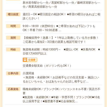
新水前寺駅から---分／黒髪町駅から---分／藤崎宮前駅から---
分／商業高校前駅から---分
週2日～OK ■曜日固定の相談OK！ ■希望の曜日があればご相
曜日頻度
談ください！
9:00～18:00（休憩60分）■ご希望があれば下記シフトも
時間
OK！早番 7:00～16:00遅番 …
【積極採用中！急募！】＊1年以上勤務している方が多数！
期間
ご応募から最短2～3日後の就業も相談可能です！
無資格未経験：時給1300円～ ■週払いOK ■扶養内OK ■
時給
日収1万400円以上
交通費
交通費全額支給（ガソリン代もOK！）
介護関連
仕事内容
＜無資格・未経験OK！お話相手などの生活支援＞ 施設にい
るおじいちゃん・おばあちゃんのお話し相手など…
職種未経験OK / ブランクOK / パソコンスキル不要 / 英語力不
応募資格
要
■無資格・未経験OK！■年齢・学歴不問！ブランクOK!■10名
以上採用予定！■履歴書不要■社会保険完…