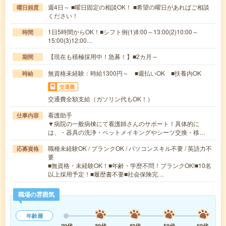
週4日～ ■曜日固定の相談OK！ ■希望の曜日があればご相談
曜日頻度
ください！
1日5時間からOK！■シフト例(1)8:00～13:00(2)10:00～
時間
15:00(3)12:00…
【現在も積極採用中！急募！】■2カ月～
期間
無資格未経験：時給1300円～ ■週払いOK ■扶養内OK
時給
交通費
交通費全額支給（ガソリン代もOK！）
看護助手
仕事内容
▼病院の一般病棟にて看護師さんのサポート！具体的に
は、・器具の洗浄・ベットメイキングやシーツ交換・移…
職種未経験OK / ブランクOK / パソコンスキル不要 / 英語力不
応募資格
要
■無資格・未経験OK！■年齢・学歴不問！ブランクOK!■10名
以上採用予定！■履歴書不要■社会保険完…
職場の雰囲気
年齢層
20代
30代
40代
50代
60代