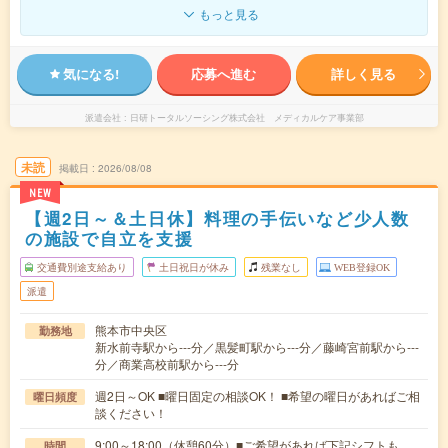
もっと見る
気になる!
応募へ進む
詳しく見る
派遣会社
日研トータルソーシング株式会社 メディカルケア事業部
未読
掲載日
2026/08/08
NEW
【週2日～＆土日休】料理の手伝いなど少人数
の施設で自立を支援
交通費別途支給あり
土日祝日が休み
残業なし
WEB登録OK
派遣
熊本市中央区
勤務地
新水前寺駅から---分／黒髪町駅から---分／藤崎宮前駅から---
分／商業高校前駅から---分
週2日～OK ■曜日固定の相談OK！ ■希望の曜日があればご相
曜日頻度
談ください！
9:00～18:00（休憩60分）■ご希望があれば下記シフトも
時間