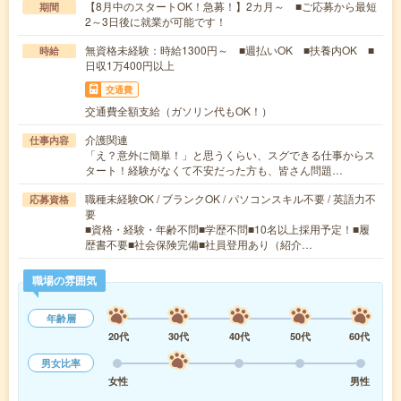
【8月中のスタートOK！急募！】2カ月～ ■ご応募から最短
期間
2～3日後に就業が可能です！
無資格未経験：時給1300円～ ■週払いOK ■扶養内OK ■
時給
日収1万400円以上
交通費
交通費全額支給（ガソリン代もOK！）
介護関連
仕事内容
「え？意外に簡単！」と思うくらい、スグできる仕事からス
タート！経験がなくて不安だった方も、皆さん問題…
職種未経験OK / ブランクOK / パソコンスキル不要 / 英語力不
応募資格
要
■資格・経験・年齢不問■学歴不問■10名以上採用予定！■履
歴書不要■社会保険完備■社員登用あり（紹介…
職場の雰囲気
年齢層
20代
30代
40代
50代
60代
男女比率
女性
男性