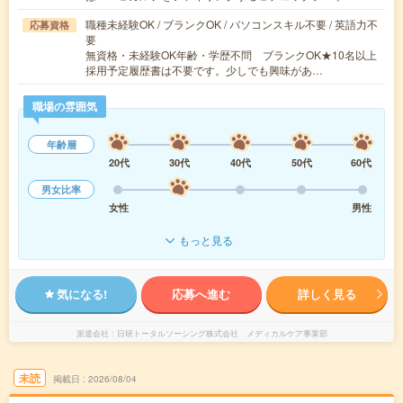
職種未経験OK / ブランクOK / パソコンスキル不要 / 英語力不
応募資格
要
無資格・未経験OK年齢・学歴不問 ブランクOK★10名以上
採用予定履歴書は不要です。少しでも興味があ…
職場の雰囲気
年齢層
20代
30代
40代
50代
60代
男女比率
女性
男性
もっと見る
気になる!
応募へ進む
詳しく見る
派遣会社
日研トータルソーシング株式会社 メディカルケア事業部
未読
掲載日
2026/08/04