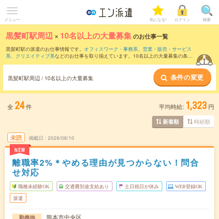
メニュー
気になる!
ログイン
検索
黒髪町駅周辺
×
10名以上の大量募集
のお仕事一覧
黒髪町駅の派遣のお仕事情報です。
オフィスワーク・事務系
、
営業・販売・サービス
系
、
クリエイティブ系
などのお仕事を取り揃えています。10名以上の大量募集の条件
の他に、
交通費別途支給あり
、
職種未経験OK
、
友だちと一緒の応募OK
などのこだわ
り条件も取り揃えています。
条件の変更
黒髪町駅周辺 / 10名以上の大量募集
24
1,323
全
件
平均時給:
円
時給順
新着順
未読
掲載日
2026/08/10
NEW
離職率2%＊やめる理由が見つからない！問合
せ対応
職種未経験OK
交通費別途支給あり
土日祝日が休み
WEB登録OK
派遣
熊本市中央区
勤務地