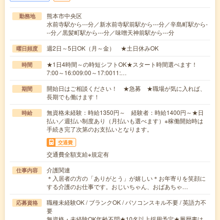
熊本市中央区
勤務地
水前寺駅から---分／新水前寺駅前駅から---分／辛島町駅から-
--分／黒髪町駅から---分／味噌天神前駅から---分
週2日～5日OK（月～金） ★土日休みOK
曜日頻度
★1日4時間～の時短シフトOK★スタート時間選べます！
時間
7:00～16:009:00～17:0011:…
開始日はご相談ください！ ★急募 ★職場が気に入れば、
期間
長期でも働けます！
無資格未経験：時給1350円～ 経験者：時給1400円～★日
時給
払い／週払い制度あり（月払いも選べます）※稼働開始時は
手続き完了次第のお支払いとなります。
交通費
交通費全額支給※規定有
介護関連
仕事内容
＊入居者の方の「ありがとう」が嬉しい＊お年寄りを笑顔に
する介護のお仕事です。おじいちゃん、おばあちゃ…
職種未経験OK / ブランクOK / パソコンスキル不要 / 英語力不
応募資格
要
無資格・未経験OK年齢不問★10名以上採用予定★履歴書は