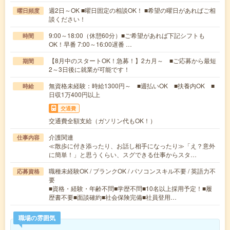
週2日～OK ■曜日固定の相談OK！ ■希望の曜日があればご相
曜日頻度
談ください！
9:00～18:00（休憩60分）■ご希望があれば下記シフトも
時間
OK！早番 7:00～16:00遅番 …
【8月中のスタートOK！急募！】2カ月～ ■ご応募から最短
期間
2～3日後に就業が可能です！
無資格未経験：時給1300円～ ■週払いOK ■扶養内OK ■
時給
日収1万400円以上
交通費
交通費全額支給（ガソリン代もOK！）
介護関連
仕事内容
≪散歩に付き添ったり、お話し相手になったり≫「え？意外
に簡単！」と思うくらい、スグできる仕事からスタ…
職種未経験OK / ブランクOK / パソコンスキル不要 / 英語力不
応募資格
要
■資格・経験・年齢不問■学歴不問■10名以上採用予定！■履
歴書不要■面談確約■社会保険完備■社員登用…
職場の雰囲気