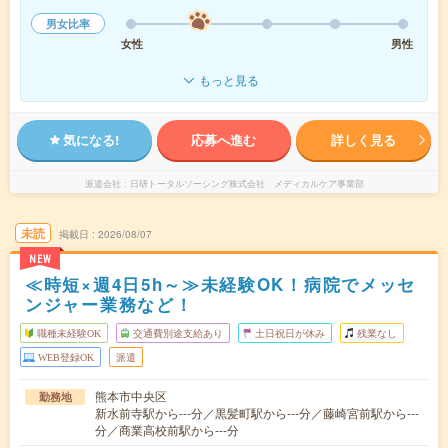
男女比率
女性
男性
もっと見る
気になる!
応募へ進む
詳しく見る
派遣会社
日研トータルソーシング株式会社 メディカルケア事業部
未読
掲載日
2026/08/07
NEW
≪時短×週4日5h～≫未経験OK！病院でメッセ
ンジャー業務など！
職種未経験OK
交通費別途支給あり
土日祝日が休み
残業なし
WEB登録OK
派遣
熊本市中央区
勤務地
新水前寺駅から---分／黒髪町駅から---分／藤崎宮前駅から---
分／商業高校前駅から---分