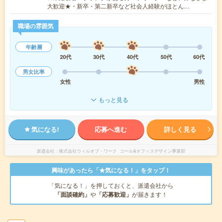
大歓迎★・新卒・第二新卒など社会人経験がほとん…
職場の雰囲気
年齢層
20代
30代
40代
50代
60代
男女比率
女性
男性
もっと見る
気になる!
応募へ進む
詳しく見る
派遣会社
株式会社ウィルオブ・ワーク コール&オフィスデザイン事業部
興味があったら「★気になる！」をタップ！
「気になる！」を押しておくと、派遣会社から
「面談確約」
や
「応募歓迎」
が届きます！