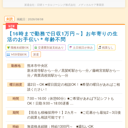
派遣会社
日研トータルソーシング株式会社 メディカルケア事業部
未読
掲載日
2026/08/08
NEW
【16時まで勤務で日収1万円～】お年寄りの生
活のお手伝い＊年齢不問
職種未経験OK
交通費別途支給あり
土日祝日が休み
残業なし
WEB登録OK
派遣
熊本市中央区
勤務地
新水前寺駅から---分／黒髪町駅から---分／藤崎宮前駅から---
分／商業高校前駅から---分
週2日～OK ■曜日固定の相談OK！ ■希望の曜日があればご相
曜日頻度
談ください！
7:00～16:00（休憩60分）■ご希望があれば下記シフトも
時間
OK！日勤 9:00～18:00遅番 …
【現在も積極採用中！】2カ月～ ■ご応募から最短2～3日後
期間
の就業も相談可能です！
無資格未経験：時給1300円～ ■週払いOK
時給