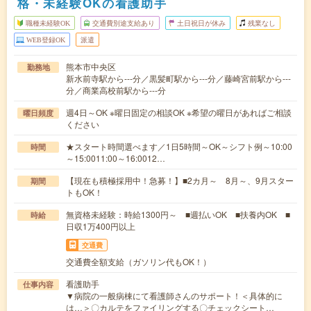
格・未経験OKの看護助手
職種未経験OK
交通費別途支給あり
土日祝日が休み
残業なし
WEB登録OK
派遣
熊本市中央区
勤務地
新水前寺駅から---分／黒髪町駅から---分／藤崎宮前駅から---
分／商業高校前駅から---分
週4日～OK ※曜日固定の相談OK ※希望の曜日があればご相談
曜日頻度
ください
★スタート時間選べます／1日5時間～OK～シフト例～10:00
時間
～15:0011:00～16:0012…
【現在も積極採用中！急募！】■2カ月～ 8月～、9月スター
期間
トもOK！
無資格未経験：時給1300円～ ■週払いOK ■扶養内OK ■
時給
日収1万400円以上
交通費
交通費全額支給（ガソリン代もOK！）
看護助手
仕事内容
▼病院の一般病棟にて看護師さんのサポート！＜具体的に
は…＞〇カルテをファイリングする〇チェックシート…