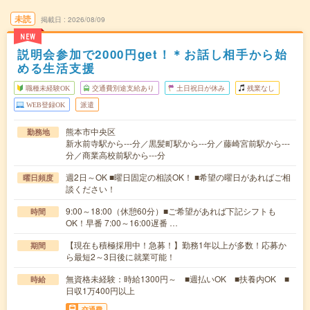
未読
掲載日
2026/08/09
NEW
説明会参加で2000円get！＊お話し相手から始
める生活支援
職種未経験OK
交通費別途支給あり
土日祝日が休み
残業なし
WEB登録OK
派遣
熊本市中央区
勤務地
新水前寺駅から---分／黒髪町駅から---分／藤崎宮前駅から---
分／商業高校前駅から---分
週2日～OK ■曜日固定の相談OK！ ■希望の曜日があればご相
曜日頻度
談ください！
9:00～18:00（休憩60分）■ご希望があれば下記シフトも
時間
OK！早番 7:00～16:00遅番 …
【現在も積極採用中！急募！】勤務1年以上が多数！応募か
期間
ら最短2～3日後に就業可能！
無資格未経験：時給1300円～ ■週払いOK ■扶養内OK ■
時給
日収1万400円以上
交通費