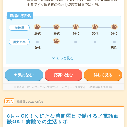
不要です▽応募後の流れ1)翌営業日までに担当…
職場の雰囲気
年齢層
20代
30代
40代
50代
60代
男女比率
女性
男性
もっと見る
気になる!
応募へ進む
詳しく見る
派遣会社
マンパワーグループ株式会社 ケアサービス事業部 （医療福祉介護関連）
未読
掲載日
2026/08/05
8月～OK！＼好きな時間曜日で働ける／電話面
談OK！病院での生活サポ