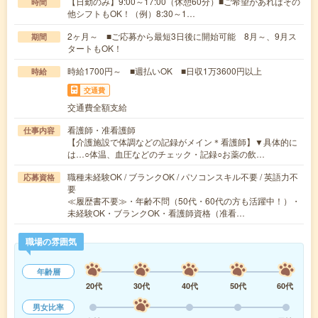
【日勤のみ】9:00～17:00（休憩60分）■ご希望があればその
時間
他シフトもOK！（例）8:30～1…
2ヶ月～ ■ご応募から最短3日後に開始可能 8月～、9月ス
期間
タートもOK！
時給1700円～ ■週払いOK ■日収1万3600円以上
時給
交通費
交通費全額支給
看護師・准看護師
仕事内容
【介護施設で体調などの記録がメイン＊看護師】▼具体的に
は…○体温、血圧などのチェック・記録○お薬の飲…
職種未経験OK / ブランクOK / パソコンスキル不要 / 英語力不
応募資格
要
≪履歴書不要≫・年齢不問（50代・60代の方も活躍中！）・
未経験OK・ブランクOK・看護師資格（准看…
職場の雰囲気
年齢層
20代
30代
40代
50代
60代
男女比率