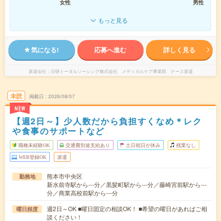
女性
男性
もっと見る
気になる!
応募へ進む
詳しく見る
派遣会社
日研トータルソーシング株式会社 メディカルケア事業部 ナース派遣
未読
掲載日
2026/08/07
NEW
【週2日～】少人数だから負担すくなめ＊レク
や食事のサポートなど
職種未経験OK
交通費別途支給あり
土日祝日が休み
残業なし
WEB登録OK
派遣
熊本市中央区
勤務地
新水前寺駅から---分／黒髪町駅から---分／藤崎宮前駅から---
分／商業高校前駅から---分
週2日～OK ■曜日固定の相談OK！ ■希望の曜日があればご相
曜日頻度
談ください！