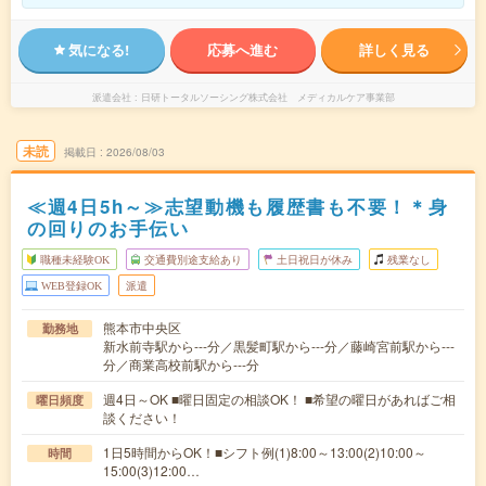
気になる!
応募へ進む
詳しく見る
派遣会社
日研トータルソーシング株式会社 メディカルケア事業部
未読
掲載日
2026/08/03
≪週4日5h～≫志望動機も履歴書も不要！＊身
の回りのお手伝い
職種未経験OK
交通費別途支給あり
土日祝日が休み
残業なし
WEB登録OK
派遣
熊本市中央区
勤務地
新水前寺駅から---分／黒髪町駅から---分／藤崎宮前駅から---
分／商業高校前駅から---分
週4日～OK ■曜日固定の相談OK！ ■希望の曜日があればご相
曜日頻度
談ください！
1日5時間からOK！■シフト例(1)8:00～13:00(2)10:00～
時間
15:00(3)12:00…