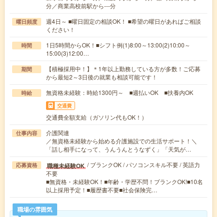
分／商業高校前駅から---分
週4日～ ■曜日固定の相談OK！ ■希望の曜日があればご相談
曜日頻度
ください！
1日5時間からOK！■シフト例(1)8:00～13:00(2)10:00～
時間
15:00(3)12:00…
【積極採用中！】＊1年以上勤務している方が多数！ご応募
期間
から最短2～3日後の就業も相談可能です！
無資格未経験：時給1300円～ ■週払いOK ■扶養内OK
時給
交通費
交通費全額支給（ガソリン代もOK！）
介護関連
仕事内容
／無資格未経験から始める介護施設での生活サポート！＼
「話し相手になって、うんうんとうなずく」「天気が…
/ ブランクOK / パソコンスキル不要 / 英語力
職種未経験OK
応募資格
不要
■無資格・未経験OK！■年齢・学歴不問！ブランクOK!■10名
以上採用予定！■履歴書不要■社会保険完…
職場の雰囲気