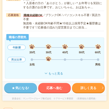
＊入居者の方の「ありがとう」が嬉しい＊お年寄りを笑顔に
する介護のお仕事です。おじいちゃん、おばあちゃ…
/ ブランクOK / パソコンスキル不要 / 英語力
職種未経験OK
応募資格
不要
無資格・未経験OK年齢不問★10名以上採用予定★履歴書は
不要です▽応募後の流れ1)翌営業日までに担当…
職場の雰囲気
年齢層
20代
30代
40代
50代
60代
男女比率
女性
男性
もっと見る
気になる!
応募へ進む
詳しく見る
派遣会社
マンパワーグループ株式会社 ケアサービス事業部 （医療福祉介護関連）