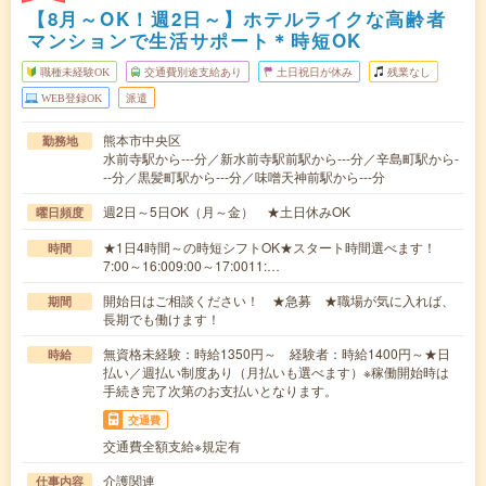
【8月～OK！週2日～】ホテルライクな高齢者
マンションで生活サポート＊時短OK
職種未経験OK
交通費別途支給あり
土日祝日が休み
残業なし
WEB登録OK
派遣
熊本市中央区
勤務地
水前寺駅から---分／新水前寺駅前駅から---分／辛島町駅から-
--分／黒髪町駅から---分／味噌天神前駅から---分
週2日～5日OK（月～金） ★土日休みOK
曜日頻度
★1日4時間～の時短シフトOK★スタート時間選べます！
時間
7:00～16:009:00～17:0011:…
開始日はご相談ください！ ★急募 ★職場が気に入れば、
期間
長期でも働けます！
無資格未経験：時給1350円～ 経験者：時給1400円～★日
時給
払い／週払い制度あり（月払いも選べます）※稼働開始時は
手続き完了次第のお支払いとなります。
交通費
交通費全額支給※規定有
介護関連
仕事内容