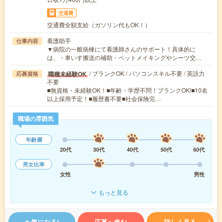
交通費
交通費全額支給（ガソリン代もOK！）
看護助手
仕事内容
▼病院の一般病棟にて看護師さんのサポート！具体的に
は、・車いす搬送の補助・ベットメイキングやシーツ交…
/ ブランクOK / パソコンスキル不要 / 英語力
職種未経験OK
応募資格
不要
■無資格・未経験OK！■年齢・学歴不問！ブランクOK!■10名
以上採用予定！■履歴書不要■社会保険完…
職場の雰囲気
年齢層
20代
30代
40代
50代
60代
男女比率
女性
男性
もっと見る
気になる!
応募へ進む
詳しく見る