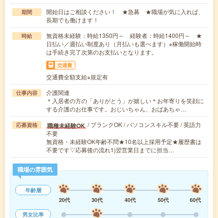
開始日はご相談ください！ ★急募 ★職場が気に入れば、
期間
長期でも働けます！
無資格未経験：時給1350円～ 経験者：時給1400円～ ★
時給
日払い／週払い制度あり（月払いも選べます）※稼働開始時
は手続き完了次第のお支払いとなります。
交通費
交通費全額支給※規定有
介護関連
仕事内容
＊入居者の方の「ありがとう」が嬉しい＊お年寄りを笑顔に
する介護のお仕事です。おじいちゃん、おばあちゃ…
/ ブランクOK / パソコンスキル不要 / 英語力
職種未経験OK
応募資格
不要
無資格・未経験OK年齢不問★10名以上採用予定★履歴書は
不要です▽応募後の流れ1)翌営業日までに担当…
職場の雰囲気
年齢層
20代
30代
40代
50代
60代
男女比率