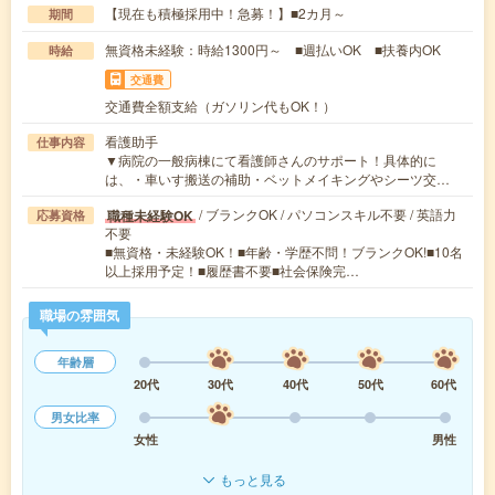
【現在も積極採用中！急募！】■2カ月～
期間
無資格未経験：時給1300円～ ■週払いOK ■扶養内OK
時給
交通費
交通費全額支給（ガソリン代もOK！）
看護助手
仕事内容
▼病院の一般病棟にて看護師さんのサポート！具体的に
は、・車いす搬送の補助・ベットメイキングやシーツ交…
/ ブランクOK / パソコンスキル不要 / 英語力
職種未経験OK
応募資格
不要
■無資格・未経験OK！■年齢・学歴不問！ブランクOK!■10名
以上採用予定！■履歴書不要■社会保険完…
職場の雰囲気
年齢層
20代
30代
40代
50代
60代
男女比率
女性
男性
もっと見る