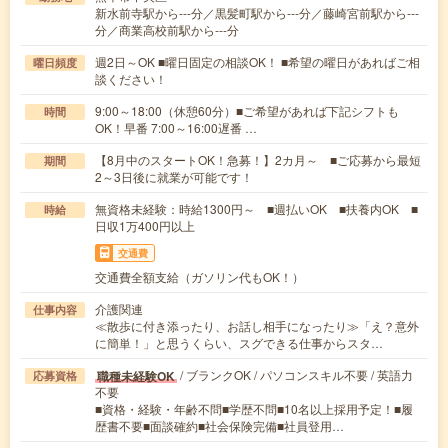
新水前寺駅から---分／黒髪町駅から---分／藤崎宮前駅から---
分／商業高校前駅から---分
週2日～OK ■曜日固定の相談OK！ ■希望の曜日があればご相
曜日頻度
談ください！
9:00～18:00（休憩60分）■ご希望があれば下記シフトも
時間
OK！早番 7:00～16:00遅番 …
【8月中のスタートOK！急募！】2カ月～ ■ご応募から最短
期間
2～3日後に就業が可能です！
無資格未経験：時給1300円～ ■週払いOK ■扶養内OK ■
時給
日収1万400円以上
交通費
交通費全額支給（ガソリン代もOK！）
介護関連
仕事内容
≪散歩に付き添ったり、お話し相手になったり≫「え？意外
に簡単！」と思うくらい、スグできる仕事からスタ…
/ ブランクOK / パソコンスキル不要 / 英語力
職種未経験OK
応募資格
不要
■資格・経験・年齢不問■学歴不問■10名以上採用予定！■履
歴書不要■面談確約■社会保険完備■社員登用…