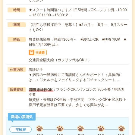
★スタート時間選べます／1日5時間～OK～シフト例～10:00
時間
～15:0011:00～16:0012…
【現在も積極採用中！急募！】■2カ月～ 8月～、9月スター
期間
トもOK！
無資格未経験：時給1300円～ ■週払いOK ■扶養内OK ■
時給
日収1万400円以上
交通費
交通費全額支給（ガソリン代もOK！）
看護助手
仕事内容
▼病院の一般病棟にて看護師さんのサポート！＜具体的に
は…＞〇カルテをファイリングする〇チェックシート…
/ ブランクOK / パソコンスキル不要 / 英語力
職種未経験OK
応募資格
不要
無資格・未経験OK年齢・学歴不問 ブランクOK★10名以上
採用予定履歴書は不要です。少しでも興味があ…
職場の雰囲気
年齢層