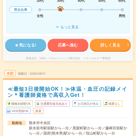
20代
30代
40代
50代
60代
男女比率
女性
男性
もっと見る
気になる!
応募へ進む
詳しく見る
派遣会社
日研トータルソーシング株式会社 メディカルケア事業部
未読
掲載日
2026/08/01
≪最短3日後開始OK！≫体温・血圧の記録メイ
ン＊看護師資格で高収入Get！
職種未経験OK
交通費別途支給あり
土日祝日が休み
残業なし
WEB登録OK
派遣
熊本市中央区
勤務地
新水前寺駅前駅から---分／黒髪町駅から---分／藤崎宮前駅か
ら---分／国府(熊本県)駅から---分／段山町駅から---分