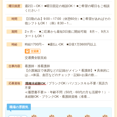
週2日～OK！ ■曜日固定の相談OK！ ■ご希望の曜日をご相談
曜日頻度
ください！
【日勤のみ】9:00～17:00（休憩60分）■ご希望があればその
時間
他シフトもOK！（例）8:30～1…
2ヶ月～ ■ご応募から最短3日後に開始可能 8月～、9月ス
期間
タートもOK！
時給1700円～ ■週払いOK ■日収1万3600円以上
時給
交通費
交通費全額支給
看護師・准看護師
仕事内容
【介護施設で体調などの記録がメイン＊看護師】▼具体的に
は…○体温、血圧などのチェック・記録○お薬の飲…
/ ブランクOK / パソコンスキル不要 / 英語力
職種未経験OK
応募資格
不要
≪履歴書不要≫・年齢不問（50代・60代の方も活躍中！）・
未経験OK・ブランクOK・看護師資格（准看…
職場の雰囲気