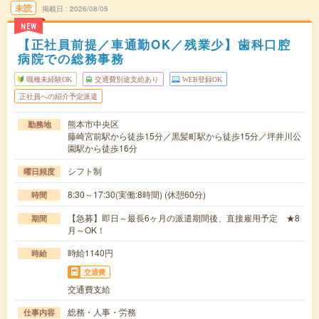
未読
掲載日
2026/08/05
NEW
【正社員前提／車通勤OK／残業少】歯科口腔
病院での総務事務
職種未経験OK
交通費別途支給あり
WEB登録OK
正社員への紹介予定派遣
熊本市中央区
勤務地
藤崎宮前駅から徒歩15分／黒髪町駅から徒歩15分／坪井川公
園駅から徒歩16分
シフト制
曜日頻度
8:30～17:30(実働:8時間) (休憩60分)
時間
【急募】即日～最長6ヶ月の派遣期間後、直接雇用予定 ★8
期間
月～OK！
時給1140円
時給
交通費
交通費支給
総務・人事・労務
仕事内容