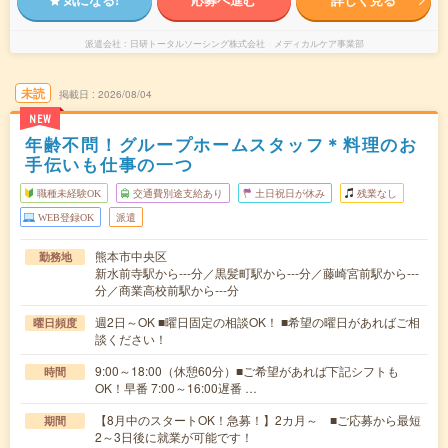
派遣会社
日研トータルソーシング株式会社 メディカルケア事業部
未読
掲載日
2026/08/04
NEW
年齢不問！グループホームスタッフ＊料理のお
手伝いも仕事の一つ
職種未経験OK
交通費別途支給あり
土日祝日が休み
残業なし
WEB登録OK
派遣
熊本市中央区
勤務地
新水前寺駅から---分／黒髪町駅から---分／藤崎宮前駅から---
分／商業高校前駅から---分
週2日～OK ■曜日固定の相談OK！ ■希望の曜日があればご相
曜日頻度
談ください！
9:00～18:00（休憩60分）■ご希望があれば下記シフトも
時間
OK！早番 7:00～16:00遅番 …
【8月中のスタートOK！急募！】2カ月～ ■ご応募から最短
期間
2～3日後に就業が可能です！