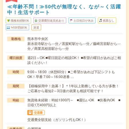
≪年齢不問！≫50代が無理なく、なが～く活躍
中！生活サポート
職種未経験OK
交通費別途支給あり
土日祝日が休み
残業なし
WEB登録OK
派遣
熊本市中央区
勤務地
新水前寺駅から---分／黒髪町駅から---分／藤崎宮前駅から---
分／商業高校前駅から---分
週2日～OK ■曜日固定の相談OK！ ■希望の曜日があればご相
曜日頻度
談ください！
9:00～18:00（休憩60分）■ご希望があれば下記シフトも
時間
OK！早番 7:00～16:00遅番 …
【積極採用中！急募！】＊1年以上勤務している方が多数！
期間
ご応募から最短2～3日後の就業も相談可能です！
無資格未経験：時給1300円～ ■週払いOK ■扶養内OK ■
時給
日収1万400円以上
交通費
交通費全額支給（ガソリン代もOK！）
介護関連
仕事内容