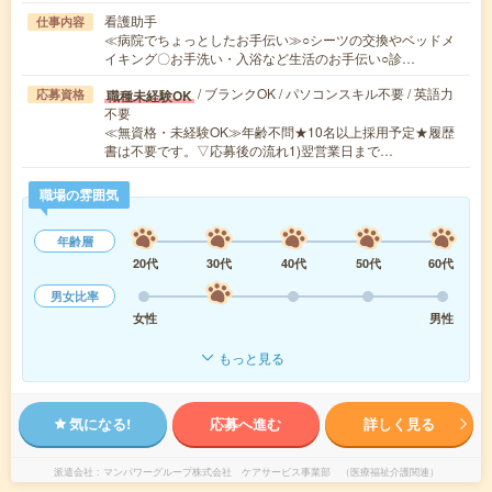
看護助手
仕事内容
≪病院でちょっとしたお手伝い≫○シーツの交換やベッドメ
イキング〇お手洗い・入浴など生活のお手伝い○診…
/ ブランクOK / パソコンスキル不要 / 英語力
職種未経験OK
応募資格
不要
≪無資格・未経験OK≫年齢不問★10名以上採用予定★履歴
書は不要です。▽応募後の流れ1)翌営業日まで…
職場の雰囲気
年齢層
20代
30代
40代
50代
60代
男女比率
女性
男性
もっと見る
気になる!
応募へ進む
詳しく見る
派遣会社
マンパワーグループ株式会社 ケアサービス事業部 （医療福祉介護関連）