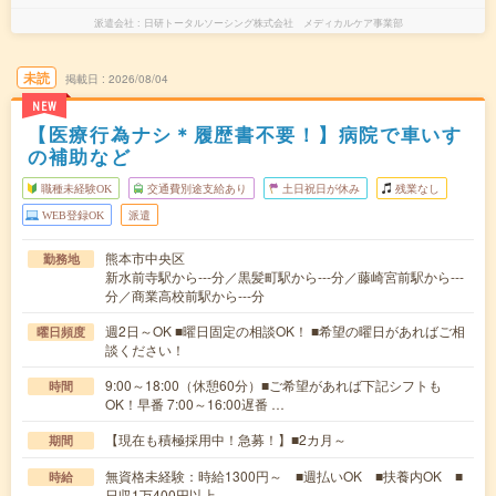
派遣会社
日研トータルソーシング株式会社 メディカルケア事業部
未読
掲載日
2026/08/04
NEW
【医療行為ナシ＊履歴書不要！】病院で車いす
の補助など
職種未経験OK
交通費別途支給あり
土日祝日が休み
残業なし
WEB登録OK
派遣
熊本市中央区
勤務地
新水前寺駅から---分／黒髪町駅から---分／藤崎宮前駅から---
分／商業高校前駅から---分
週2日～OK ■曜日固定の相談OK！ ■希望の曜日があればご相
曜日頻度
談ください！
9:00～18:00（休憩60分）■ご希望があれば下記シフトも
時間
OK！早番 7:00～16:00遅番 …
【現在も積極採用中！急募！】■2カ月～
期間
無資格未経験：時給1300円～ ■週払いOK ■扶養内OK ■
時給
日収1万400円以上