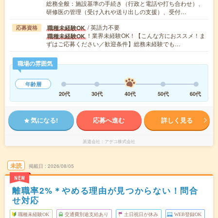
総務全般：施設基準の手続き（行政と電話や打ち合わせ）、
研修医の管理（受け入れや送り出しの支援）、受付…
/ 英語力不要
職種未経験OK
応募資格
！業界未経験OK！【こんな方におススメ！ま
職種未経験OK
ずはご応募ください／歓迎条件】総務未経験でも…
職場の雰囲気
年齢層
20代
30代
40代
50代
60代
気になる!
応募へ進む
詳しく見る
派遣会社
アデコ株式会社
未読
掲載日
2026/08/05
NEW
離職率2%＊やめる理由が見つからない！問合
せ対応
職種未経験OK
交通費別途支給あり
土日祝日が休み
WEB登録OK