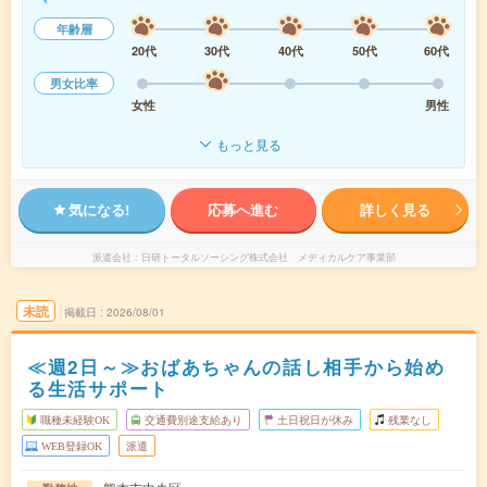
年齢層
20代
30代
40代
50代
60代
男女比率
女性
男性
もっと見る
気になる!
応募へ進む
詳しく見る
派遣会社
日研トータルソーシング株式会社 メディカルケア事業部
未読
掲載日
2026/08/01
≪週2日～≫おばあちゃんの話し相手から始め
る生活サポート
職種未経験OK
交通費別途支給あり
土日祝日が休み
残業なし
WEB登録OK
派遣