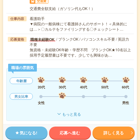
交通費
交通費全額支給（ガソリン代もOK！）
看護助手
仕事内容
▼病院の一般病棟にて看護師さんのサポート！＜具体的に
は…＞〇カルテをファイリングする〇チェックシート…
/ ブランクOK / パソコンスキル不要 / 英語力
職種未経験OK
応募資格
不要
無資格・未経験OK年齢・学歴不問 ブランクOK★10名以上
採用予定履歴書は不要です。少しでも興味があ…
職場の雰囲気
年齢層
20代
30代
40代
50代
60代
男女比率
女性
男性
もっと見る
気になる!
応募へ進む
詳しく見る