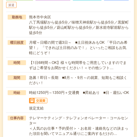
派遣
熊本市中央区
勤務地
八丁馬場駅から徒歩5分／味噌天神前駅から徒歩5分／黒髪町
駅から徒歩5分／蔚山町駅から徒歩5分／新水前寺駅前駅から
徒歩5分
月曜～日曜の間で週3日～ ■土日祝休みもOK 「平日のみ希
曜日頻度
望！」 「できれば土日祝のみで！」 といったご相談もお気
軽にどうぞ！
【1日6時間～OK】様々な時間帯をご用意していますのでま
時間
ずはご希望をお聞かせください！＜その他シフト…
急募！即日～長期 ■8月～・9月～の就業、短期もご相談く
期間
ださい！
時給1250円～1350円＋交通費 ■昇給あり ■日・週払いOK
時給
交通費
規定支給
テレマーケティング・テレフォンオペレーター・コールセン
仕事内容
ター
＜人気のお仕事＊予約受付＞・お名前・連絡先などの決まっ
た項目を聞いてマニュアル通りにご案内するだけの…