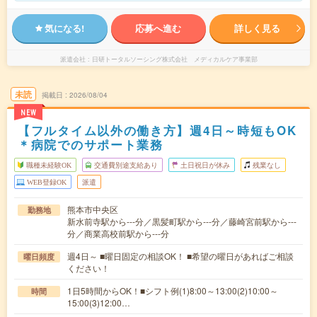
気になる!
応募へ進む
詳しく見る
派遣会社
日研トータルソーシング株式会社 メディカルケア事業部
未読
掲載日
2026/08/04
NEW
【フルタイム以外の働き方】週4日～時短もOK
＊病院でのサポート業務
職種未経験OK
交通費別途支給あり
土日祝日が休み
残業なし
WEB登録OK
派遣
熊本市中央区
勤務地
新水前寺駅から---分／黒髪町駅から---分／藤崎宮前駅から---
分／商業高校前駅から---分
週4日～ ■曜日固定の相談OK！ ■希望の曜日があればご相談
曜日頻度
ください！
1日5時間からOK！■シフト例(1)8:00～13:00(2)10:00～
時間
15:00(3)12:00…