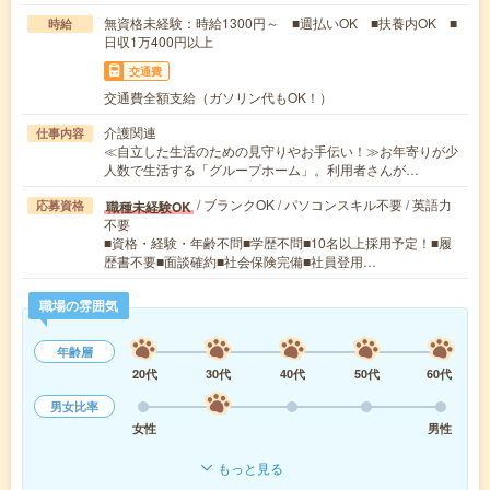
無資格未経験：時給1300円～ ■週払いOK ■扶養内OK ■
時給
日収1万400円以上
交通費
交通費全額支給（ガソリン代もOK！）
介護関連
仕事内容
≪自立した生活のための見守りやお手伝い！≫お年寄りが少
人数で生活する「グループホーム」。利用者さんが…
/ ブランクOK / パソコンスキル不要 / 英語力
職種未経験OK
応募資格
不要
■資格・経験・年齢不問■学歴不問■10名以上採用予定！■履
歴書不要■面談確約■社会保険完備■社員登用…
職場の雰囲気
年齢層
20代
30代
40代
50代
60代
男女比率
女性
男性
もっと見る