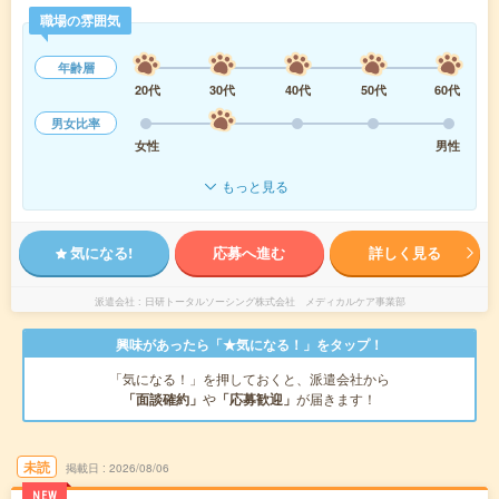
職場の雰囲気
年齢層
20代
30代
40代
50代
60代
男女比率
女性
男性
もっと見る
気になる!
応募へ進む
詳しく見る
派遣会社
日研トータルソーシング株式会社 メディカルケア事業部
興味があったら「★気になる！」をタップ！
「気になる！」を押しておくと、派遣会社から
「面談確約」
や
「応募歓迎」
が届きます！
未読
掲載日
2026/08/06
NEW