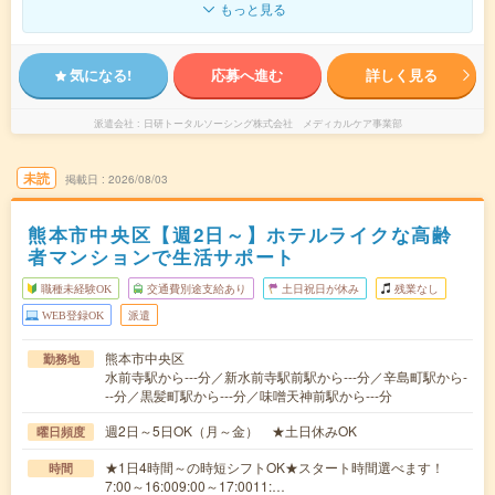
もっと見る
気になる!
応募へ進む
詳しく見る
派遣会社
日研トータルソーシング株式会社 メディカルケア事業部
未読
掲載日
2026/08/03
熊本市中央区【週2日～】ホテルライクな高齢
者マンションで生活サポート
職種未経験OK
交通費別途支給あり
土日祝日が休み
残業なし
WEB登録OK
派遣
熊本市中央区
勤務地
水前寺駅から---分／新水前寺駅前駅から---分／辛島町駅から-
--分／黒髪町駅から---分／味噌天神前駅から---分
週2日～5日OK（月～金） ★土日休みOK
曜日頻度
★1日4時間～の時短シフトOK★スタート時間選べます！
時間
7:00～16:009:00～17:0011:…