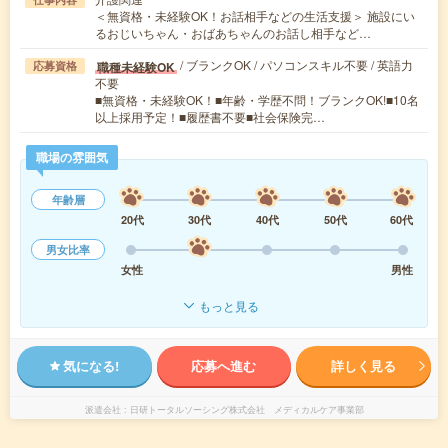
＜無資格・未経験OK！お話相手などの生活支援＞ 施設にい
るおじいちゃん・おばあちゃんのお話し相手など…
/ ブランクOK / パソコンスキル不要 / 英語力
職種未経験OK
応募資格
不要
■無資格・未経験OK！■年齢・学歴不問！ブランクOK!■10名
以上採用予定！■履歴書不要■社会保険完…
職場の雰囲気
年齢層
20代
30代
40代
50代
60代
男女比率
女性
男性
もっと見る
気になる!
応募へ進む
詳しく見る
派遣会社
日研トータルソーシング株式会社 メディカルケア事業部