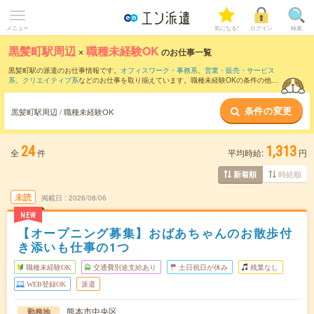
メニュー
気になる!
ログイン
検索
黒髪町駅周辺
×
職種未経験OK
のお仕事一覧
黒髪町駅の派遣のお仕事情報です。
オフィスワーク・事務系
、
営業・販売・サービス
系
、
クリエイティブ系
などのお仕事を取り揃えています。職種未経験OKの条件の他
に、
交通費別途支給あり
、
友だちと一緒の応募OK
、
週4日勤務
などのこだわり条件も
取り揃えています。
条件の変更
黒髪町駅周辺 / 職種未経験OK
24
1,313
全
件
平均時給:
円
時給順
新着順
未読
掲載日
2026/08/06
NEW
【オープニング募集】おばあちゃんのお散歩付
き添いも仕事の1つ
職種未経験OK
交通費別途支給あり
土日祝日が休み
残業なし
WEB登録OK
派遣
熊本市中央区
勤務地