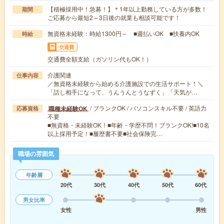
【積極採用中！急募！】＊1年以上勤務している方が多数！
期間
ご応募から最短2～3日後の就業も相談可能です！
無資格未経験：時給1300円～ ■週払いOK ■扶養内OK
時給
交通費
交通費全額支給（ガソリン代もOK！）
介護関連
仕事内容
／無資格未経験から始める介護施設での生活サポート！＼
「話し相手になって、うんうんとうなずく」「天気が…
/ ブランクOK / パソコンスキル不要 / 英語力
職種未経験OK
応募資格
不要
■無資格・未経験OK！■年齢・学歴不問！ブランクOK!■10名
以上採用予定！■履歴書不要■社会保険完…
職場の雰囲気
年齢層
20代
30代
40代
50代
60代
男女比率
女性
男性