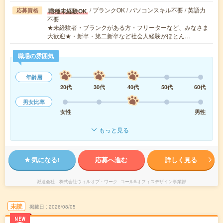
/ ブランクOK / パソコンスキル不要 / 英語力
職種未経験OK
応募資格
不要
★未経験者・ブランクがある方・フリーターなど、みなさま
大歓迎★・新卒・第二新卒など社会人経験がほとん…
職場の雰囲気
年齢層
20代
30代
40代
50代
60代
男女比率
女性
男性
もっと見る
気になる!
応募へ進む
詳しく見る
派遣会社
株式会社ウィルオブ・ワーク コール&オフィスデザイン事業部
未読
掲載日
2026/08/05
NEW