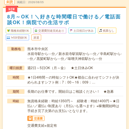
未読
掲載日
2026/08/05
NEW
8月～OK！＼好きな時間曜日で働ける／電話面
談OK！病院での生活サポ
職種未経験OK
交通費別途支給あり
土日祝日が休み
残業なし
WEB登録OK
派遣
熊本市中央区
勤務地
水前寺駅から---分／新水前寺駅前駅から---分／辛島町駅から-
--分／黒髪町駅から---分／味噌天神前駅から---分
週2日～5日OK（月～金） ★土日休みOK
曜日頻度
★1日4時間～の時短シフトOK★都合に合わせてシフトが決
時間
められますシフト例：7：00～16：009：…
長期のお仕事です。開始日はご相談ください！ ★急募
期間
無資格未経験：時給1350円～ 経験者：時給1400円～★日
時給
払い／週払い制度あり（月払いも選べます）※稼働開始時は
手続き完了次第のお支払いとなります。
交通費
交通費支給※規定有