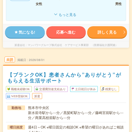
女性
男性
もっと見る
気になる!
応募へ進む
詳しく見る
派遣会社
マンパワーグループ株式会社 ケアサービス事業部 （医療福祉介護関連）
未読
掲載日
2026/08/01
【ブランクOK】患者さんから”ありがとう”が
もらえる生活サポート
職種未経験OK
交通費別途支給あり
土日祝日が休み
残業なし
WEB登録OK
派遣
熊本市中央区
勤務地
新水前寺駅から---分／黒髪町駅から---分／藤崎宮前駅から---
分／商業高校前駅から---分
週4日～OK ※曜日固定の相談OK ※希望の曜日があればご相談
曜日頻度
ください