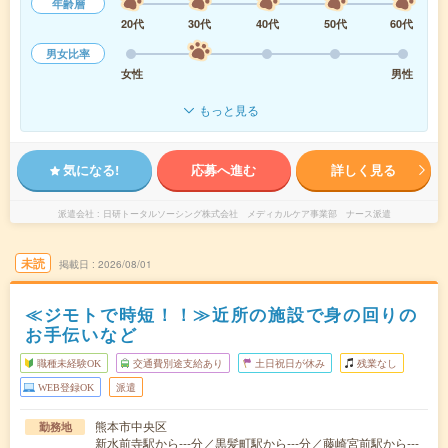
年齢層
20代
30代
40代
50代
60代
男女比率
女性
男性
もっと見る
気になる!
応募へ進む
詳しく見る
派遣会社
日研トータルソーシング株式会社 メディカルケア事業部 ナース派遣
未読
掲載日
2026/08/01
≪ジモトで時短！！≫近所の施設で身の回りの
お手伝いなど
職種未経験OK
交通費別途支給あり
土日祝日が休み
残業なし
WEB登録OK
派遣
熊本市中央区
勤務地
新水前寺駅から---分／黒髪町駅から---分／藤崎宮前駅から---