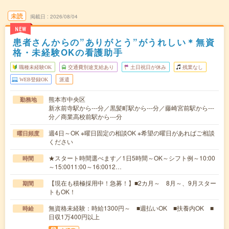
未読
掲載日
2026/08/04
NEW
患者さんからの”ありがとう”がうれしい＊無資
格・未経験OKの看護助手
職種未経験OK
交通費別途支給あり
土日祝日が休み
残業なし
WEB登録OK
派遣
熊本市中央区
勤務地
新水前寺駅から---分／黒髪町駅から---分／藤崎宮前駅から---
分／商業高校前駅から---分
週4日～OK ※曜日固定の相談OK ※希望の曜日があればご相談
曜日頻度
ください
★スタート時間選べます／1日5時間～OK～シフト例～10:00
時間
～15:0011:00～16:0012…
【現在も積極採用中！急募！】■2カ月～ 8月～、9月スター
期間
トもOK！
無資格未経験：時給1300円～ ■週払いOK ■扶養内OK ■
時給
日収1万400円以上