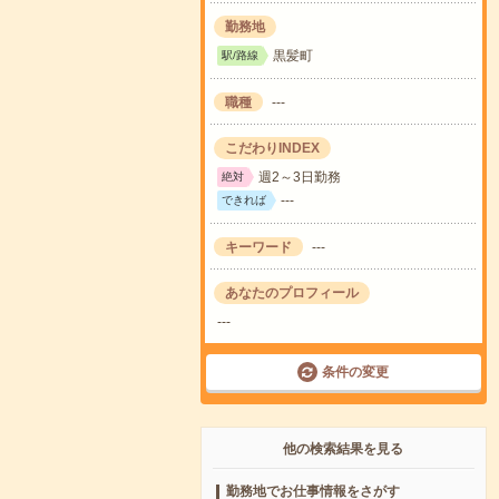
勤務地
黒髪町
駅/路線
職種
---
こだわりINDEX
週2～3日勤務
絶対
---
できれば
キーワード
---
あなたのプロフィール
---
条件の変更
他の検索結果を見る
勤務地でお仕事情報をさがす