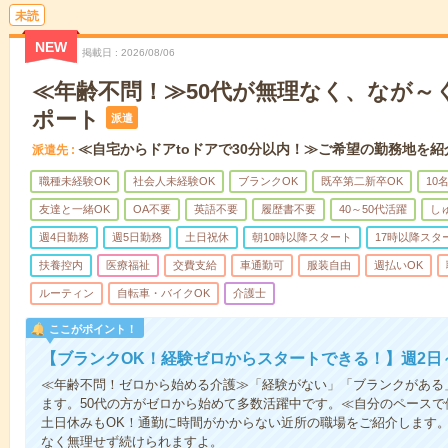
未読
NEW
掲載日
2026/08/06
≪年齢不問！≫50代が無理なく、なが～
ポート
派遣
≪自宅からドアtoドアで30分以内！≫ご希望の勤務地を紹
派遣先
職種未経験OK
社会人未経験OK
ブランクOK
既卒第二新卒OK
10
友達と一緒OK
OA不要
英語不要
履歴書不要
40～50代活躍
し
週4日勤務
週5日勤務
土日祝休
朝10時以降スタート
17時以降スタ
扶養控内
医療福祉
交費支給
車通勤可
服装自由
週払いOK
ルーティン
自転車・バイクOK
介護士
ここがポイント！
【ブランクOK！経験ゼロからスタートできる！】週2日
≪年齢不問！ゼロから始める介護≫「経験がない」「ブランクがある
ます。50代の方がゼロから始めて多数活躍中です。≪自分のペースで
土日休みもOK！通勤に時間がかからない近所の職場をご紹介します
なく無理せず続けられますよ。