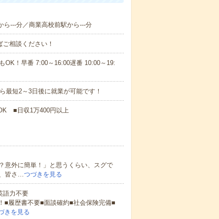
ら---分／商業高校前駅から---分
ればご相談ください！
！早番 7:00～16:00遅番 10:00～19:
から最短2～3日後に就業が可能です！
K ■日収1万400円以上
？意外に簡単！」と思うくらい、スグで
、皆さ…
つづきを見る
 英語力不要
！■履歴書不要■面談確約■社会保険完備■
づきを見る