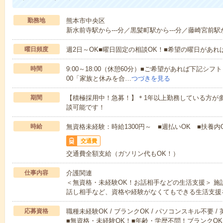
勤務地
熊本市中央区
新水前寺駅から---分／黒髪町駅から---分／藤崎宮前駅か
曜日頻度
週2日～OK■曜日固定の相談OK！■希望の曜日があ
時間
9:00～18:00（休憩60分）■ご希望があれば下記シフトもOK
00「家族と休みを合…
つづきを見る
期間
【積極採用中！急募！】＊1年以上勤務している方が多
談可能です！
時給
無資格未経験：時給1300円～ ■週払いOK ■扶養内O
交通費
交通費全額支給（ガソリン代もOK！）
仕事内容
介護関連
＜無資格・未経験OK！お話相手などの生活支援＞ 
話し相手など、資格や経験がなくてもできる生活支援
応募資格
職種未経験OK / ブランクOK / パソコンスキル不要 /
■無資格・未経験OK！■年齢・学歴不問！ブランクOK