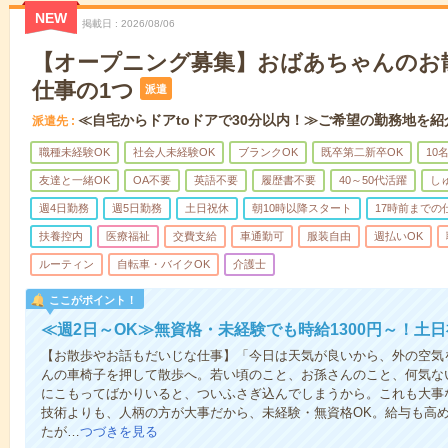
NEW
掲載日
2026/08/06
【オープニング募集】おばあちゃんのお
仕事の1つ
派遣
≪自宅からドアtoドアで30分以内！≫ご希望の勤務地を紹
派遣先
職種未経験OK
社会人未経験OK
ブランクOK
既卒第二新卒OK
10
友達と一緒OK
OA不要
英語不要
履歴書不要
40～50代活躍
し
週4日勤務
週5日勤務
土日祝休
朝10時以降スタート
17時前までの
扶養控内
医療福祉
交費支給
車通勤可
服装自由
週払いOK
ルーティン
自転車・バイクOK
介護士
ここがポイント！
≪週2日～OK≫無資格・未経験でも時給1300円～！土
【お散歩やお話もだいじな仕事】「今日は天気が良いから、外の空気
んの車椅子を押して散歩へ。若い頃のこと、お孫さんのこと、何気な
にこもってばかりいると、ついふさぎ込んでしまうから。これも大事
技術よりも、人柄の方が大事だから、未経験・無資格OK。給与も高
たが…
つづきを見る