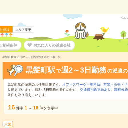
ヘル
沖縄版
エリア変更
た希望条件
お気に入りの派遣会社
黒髪町駅周辺 週2～3日勤務の派遣の仕事一覧
黒髪町駅
週2～3日勤務
で
の派遣の
黒髪町駅の派遣のお仕事情報です。
オフィスワーク・事務系
、
営業・販売・サ
り揃えています。週2～3日勤務の条件の他に、
交通費別途支給あり
、
職種未経
条件も取り揃えています。
16
1
16
件中
～
件を表示中
未読