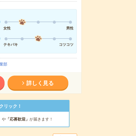
女性
男性
テキパキ
コツコツ
業部
詳しく見る
クリック！
」
や
「応募歓迎」
が届きます！