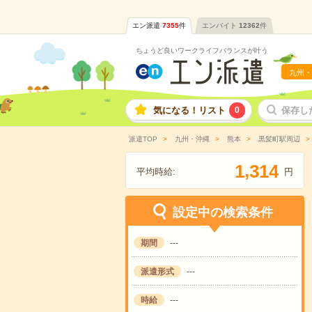
エン派遣
7355
件
エンバイト
12362
件
ちょうど良いワークライフバランスが叶う
九州・
気になる！リスト
0
保存し
派遣TOP
九州・沖縄
熊本
黒髪町駅周辺
,
1
3
1
4
平均時給:
円
設定中の検索条件
期間
---
派遣形式
---
時給
---