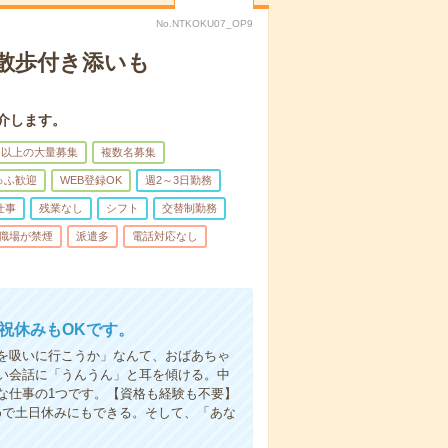
No.NTKOKU07_OP9
散歩付き添いも
介します。
名以上の大量募集
複数名募集
ゅふ歓迎
WEB登録OK
週2～3日勤務
仕事
残業なし
シフト
交替制勤務
職場が禁煙
派遣多
電話対応なし
日祝休みもOKです。
を吸いに行こうか」なんて、おばあちゃ
い会話に「うんうん」と耳を傾ける。中
な仕事の1つです。【資格も経験も不要】
めで土日休みにもできる。そして、「あな