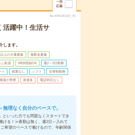
一括
応募
No.NTKOKU07_FL
く活躍中！生活サ
介します。
名以上の大量募集
複数名募集
ゅふ歓迎
WEB登録OK
週2～3日勤務
ート
残業なし
シフト
交替制勤務
職場が禁煙
派遣多
電話対応なし
～無理なく自分のペースで。
」といった方でも問題なくスタートでき
働ける！≫夜勤は無く、週2日～入れて
。ご希望のペースで働けるので、年齢関係