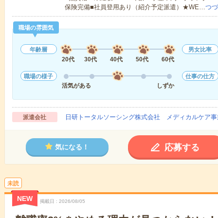
保険完備■社員登用あり（紹介予定派遣）★WE…
つづ
職場の雰囲気
年齢層
男女比率
20代
30代
40代
50代
60代
職場の様子
仕事の仕方
活気がある
しずか
日研トータルソーシング株式会社 メディカルケア事
派遣会社
応募する
気になる！
未読
NEW
掲載日
2026/08/05