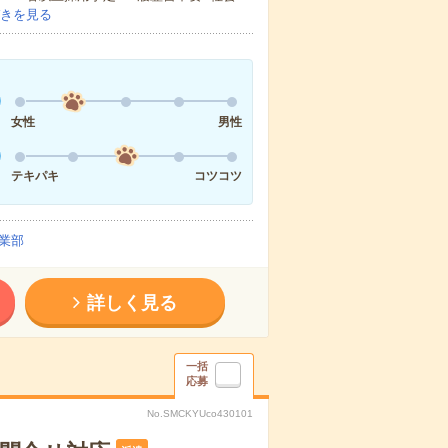
きを見る
女性
男性
テキパキ
コツコツ
業部
詳しく見る
一括
応募
No.SMCKYUco430101