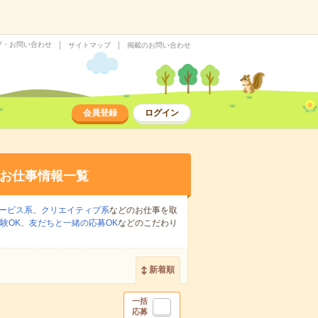
プ・お問い合わせ
サイトマップ
掲載のお問い合わせ
会員登録
ログイン
お仕事情報一覧
ービス系
、
クリエイティブ系
などのお仕事を取
験OK
、
友だちと一緒の応募OK
などのこだわり
新着順
一括
応募