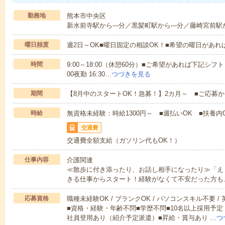
勤務地
熊本市中央区
新水前寺駅から---分／黒髪町駅から---分／藤崎宮前駅か
曜日頻度
週2日～OK■曜日固定の相談OK！■希望の曜日があ
時間
9:00～18:00（休憩60分）■ご希望があれば下記シフトもOK
00夜勤 16:30…
つづきを見る
期間
【8月中のスタートOK！急募！】2カ月～ ■ご応募
時給
無資格未経験：時給1300円～ ■週払いOK ■扶養内O
交通費
交通費全額支給（ガソリン代もOK！）
仕事内容
介護関連
≪散歩に付き添ったり、お話し相手になったり≫「え
きる仕事からスタート！経験がなくて不安だった方も
応募資格
職種未経験OK / ブランクOK / パソコンスキル不要 /
■資格・経験・年齢不問■学歴不問■10名以上採用予定
社員登用あり（紹介予定派遣）■昇給・賞与あり …
つ