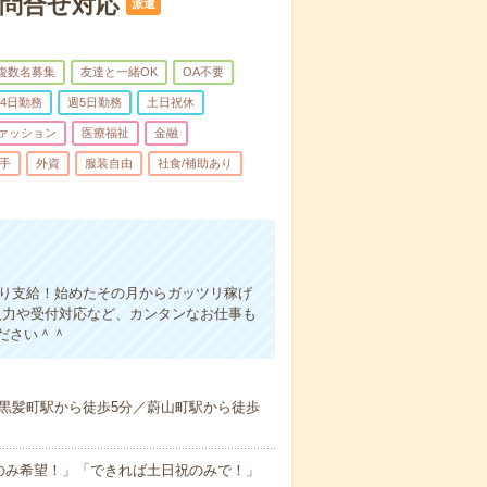
問合せ対応
派遣
複数名募集
友達と一緒OK
OA不要
4日勤務
週5日勤務
土日祝休
ァッション
医療福祉
金融
手
外資
服装自由
社食/補助あり
かり支給！始めたその月からガッツリ稼げ
入力や受付対応など、カンタンなお仕事も
ださい＾＾
黒髪町駅から徒歩5分／蔚山町駅から徒歩
のみ希望！」「できれば土日祝のみで！」