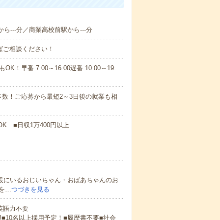
ら---分／商業高校前駅から---分
ればご相談ください！
！早番 7:00～16:00遅番 10:00～19:
数！ご応募から最短2～3日後の就業も相
K ■日収1万400円以上
施設にいるおじいちゃん・おばあちゃんのお
を…
つづきを見る
 英語力不要
!■10名以上採用予定！■履歴書不要■社会