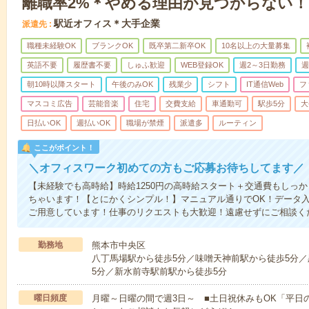
離職率2%＊やめる理由が見つからない！
駅近オフィス＊大手企業
派遣先
職種未経験OK
ブランクOK
既卒第二新卒OK
10名以上の大量募集
英語不要
履歴書不要
しゅふ歓迎
WEB登録OK
週2～3日勤務
週
朝10時以降スタート
午後のみOK
残業少
シフト
IT通信Web
フ
マスコミ広告
芸能音楽
住宅
交費支給
車通勤可
駅歩5分
大
日払いOK
週払いOK
職場が禁煙
派遣多
ルーティン
ここがポイント！
＼オフィスワーク初めての方もご応募お待ちしてます／
【未経験でも高時給】時給1250円の高時給スタート＋交通費もしっ
ちゃいます！【とにかくシンプル！】マニュアル通りでOK！データ
ご用意しています！仕事のリクエストも大歓迎！遠慮せずにご相談く
勤務地
熊本市中央区
八丁馬場駅から徒歩5分／味噌天神前駅から徒歩5分／
5分／新水前寺駅前駅から徒歩5分
曜日頻度
月曜～日曜の間で週3日～ ■土日祝休みもOK「平日