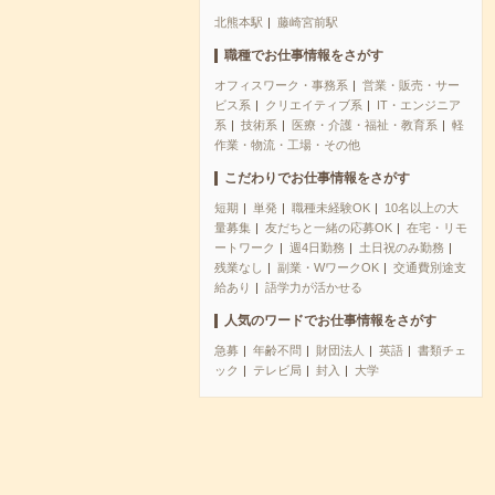
北熊本駅
藤崎宮前駅
職種でお仕事情報をさがす
オフィスワーク・事務系
営業・販売・サー
ビス系
クリエイティブ系
IT・エンジニア
系
技術系
医療・介護・福祉・教育系
軽
作業・物流・工場・その他
こだわりでお仕事情報をさがす
短期
単発
職種未経験OK
10名以上の大
量募集
友だちと一緒の応募OK
在宅・リモ
ートワーク
週4日勤務
土日祝のみ勤務
残業なし
副業・WワークOK
交通費別途支
給あり
語学力が活かせる
人気のワードでお仕事情報をさがす
急募
年齢不問
財団法人
英語
書類チェ
ック
テレビ局
封入
大学