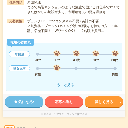
介護関連
仕事内容
まるで高級マンションのような施設で働けるお仕事です！で
きたばかりの施設が多く、利用者さんの要介護度も…
ブランクOK / パソコンスキル不要 / 英語力不要
応募資格
＜無資格・ブランクOK！＞介護の経験をお持ちの方！・年
齢、学歴不問！・WワークOK！・10名以上採用…
職場の雰囲気
年齢層
20代
30代
40代
50代
60代
男女比率
女性
男性
もっと見る
気になる!
応募へ進む
詳しく見る
派遣会社
ケアスタッフィング株式会社