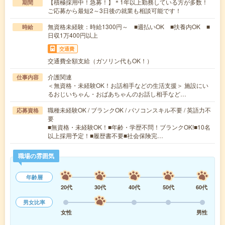
【積極採用中！急募！】＊1年以上勤務している方が多数！
期間
ご応募から最短2～3日後の就業も相談可能です！
無資格未経験：時給1300円～ ■週払いOK ■扶養内OK ■
時給
日収1万400円以上
交通費
交通費全額支給（ガソリン代もOK！）
介護関連
仕事内容
＜無資格・未経験OK！お話相手などの生活支援＞ 施設にい
るおじいちゃん・おばあちゃんのお話し相手など…
職種未経験OK / ブランクOK / パソコンスキル不要 / 英語力不
応募資格
要
■無資格・未経験OK！■年齢・学歴不問！ブランクOK!■10名
以上採用予定！■履歴書不要■社会保険完…
職場の雰囲気
年齢層
20代
30代
40代
50代
60代
男女比率
女性
男性