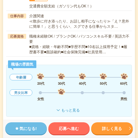
交通費全額支給（ガソリン代もOK！）
介護関連
仕事内容
≪散歩に付き添ったり、お話し相手になったり≫「え？意外
に簡単！」と思うくらい、スグできる仕事からスタ…
職種未経験OK / ブランクOK / パソコンスキル不要 / 英語力不
応募資格
要
■資格・経験・年齢不問■学歴不問■10名以上採用予定！■履
歴書不要■面談確約■社会保険完備■社員登用…
職場の雰囲気
年齢層
20代
30代
40代
50代
60代
男女比率
女性
男性
もっと見る
気になる!
応募へ進む
詳しく見る