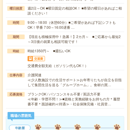
週2日～OK ■曜日固定の相談OK！ ■希望の曜日があればご相
曜日頻度
談ください！
9:00～18:00（休憩60分）■ご希望があれば下記シフトも
時間
OK！早番 7:00～16:00遅番 …
【現在も積極採用中！急募！】2カ月～ ■ご応募から最短2
期間
～3日後の就業も相談可能です！
時給1350円～ ■週払いOK
時給
交通費
交通費全額支給（ガソリン代もOK！）
介護関連
仕事内容
≪少人数施設での生活サポート≫お年寄りたちが自立を目指
して集団生活を送る「グループホーム」。食材の買…
ブランクOK / パソコンスキル不要 / 英語力不要
応募資格
≪年齢・学歴不問！≫■資格と実務経験をお持ちの方＊履歴
書不要＊面談確約≪待遇≫・社会保険完備・社員登…
職場の雰囲気
年齢層