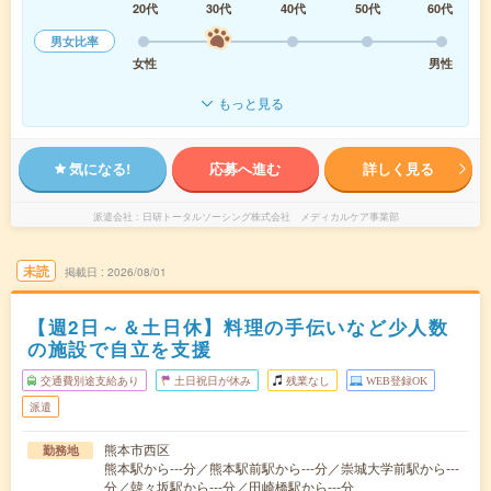
20代
30代
40代
50代
60代
男女比率
女性
男性
もっと見る
気になる!
応募へ進む
詳しく見る
派遣会社
日研トータルソーシング株式会社 メディカルケア事業部
未読
掲載日
2026/08/01
【週2日～＆土日休】料理の手伝いなど少人数
の施設で自立を支援
交通費別途支給あり
土日祝日が休み
残業なし
WEB登録OK
派遣
熊本市西区
勤務地
熊本駅から---分／熊本駅前駅から---分／崇城大学前駅から---
分／韓々坂駅から---分／田崎橋駅から---分