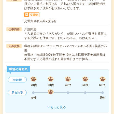
日払い／週払い制度あり（月払いも選べます）※稼働開始時
は手続き完了次第のお支払いとなります。
交通費
交通費全額支給※規定有
介護関連
仕事内容
＊入居者の方の「ありがとう」が嬉しい＊お年寄りを笑顔に
する介護のお仕事です。おじいちゃん、おばあちゃ…
職種未経験OK / ブランクOK / パソコンスキル不要 / 英語力不
応募資格
要
無資格・未経験OK年齢不問★10名以上採用予定★履歴書は
不要です▽応募後の流れ1)翌営業日までに担当…
職場の雰囲気
年齢層
20代
30代
40代
50代
60代
男女比率
女性
男性
もっと見る