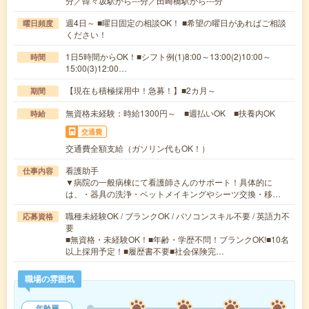
分／韓々坂駅から---分／田崎橋駅から---分
週4日～ ■曜日固定の相談OK！ ■希望の曜日があればご相談
曜日頻度
ください！
1日5時間からOK！■シフト例(1)8:00～13:00(2)10:00～
時間
15:00(3)12:00…
【現在も積極採用中！急募！】■2カ月～
期間
無資格未経験：時給1300円～ ■週払いOK ■扶養内OK
時給
交通費
交通費全額支給（ガソリン代もOK！）
看護助手
仕事内容
▼病院の一般病棟にて看護師さんのサポート！具体的に
は、・器具の洗浄・ベットメイキングやシーツ交換・移…
職種未経験OK / ブランクOK / パソコンスキル不要 / 英語力不
応募資格
要
■無資格・未経験OK！■年齢・学歴不問！ブランクOK!■10名
以上採用予定！■履歴書不要■社会保険完…
職場の雰囲気
年齢層