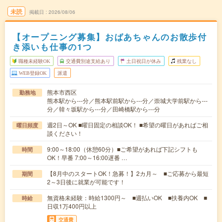
未読
掲載日
2026/08/06
【オープニング募集】おばあちゃんのお散歩付
き添いも仕事の1つ
職種未経験OK
交通費別途支給あり
土日祝日が休み
残業なし
WEB登録OK
派遣
熊本市西区
勤務地
熊本駅から---分／熊本駅前駅から---分／崇城大学前駅から---
分／韓々坂駅から---分／田崎橋駅から---分
週2日～OK ■曜日固定の相談OK！ ■希望の曜日があればご相
曜日頻度
談ください！
9:00～18:00（休憩60分）■ご希望があれば下記シフトも
時間
OK！早番 7:00～16:00遅番 …
【8月中のスタートOK！急募！】2カ月～ ■ご応募から最短
期間
2～3日後に就業が可能です！
無資格未経験：時給1300円～ ■週払いOK ■扶養内OK ■
時給
日収1万400円以上
交通費