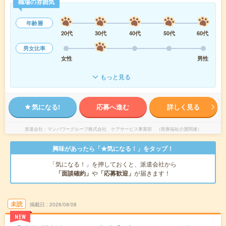
職場の雰囲気
年齢層
20代
30代
40代
50代
60代
男女比率
女性
男性
もっと見る
気になる!
応募へ進む
詳しく見る
派遣会社
マンパワーグループ株式会社 ケアサービス事業部 （医療福祉介護関連）
興味があったら「★気になる！」をタップ！
「気になる！」を押しておくと、派遣会社から
「面談確約」
や
「応募歓迎」
が届きます！
未読
掲載日
2026/08/08
NEW