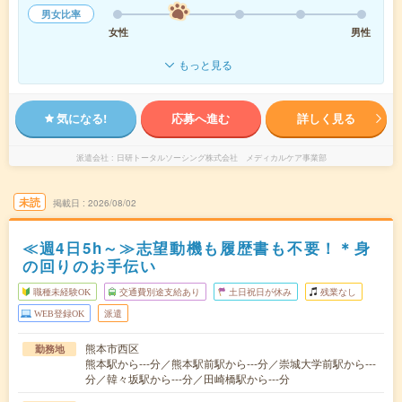
男女比率
女性
男性
もっと見る
気になる!
応募へ進む
詳しく見る
派遣会社
日研トータルソーシング株式会社 メディカルケア事業部
未読
掲載日
2026/08/02
≪週4日5h～≫志望動機も履歴書も不要！＊身
の回りのお手伝い
職種未経験OK
交通費別途支給あり
土日祝日が休み
残業なし
WEB登録OK
派遣
熊本市西区
勤務地
熊本駅から---分／熊本駅前駅から---分／崇城大学前駅から---
分／韓々坂駅から---分／田崎橋駅から---分