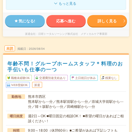
もっと見る
気になる!
応募へ進む
詳しく見る
派遣会社
日研トータルソーシング株式会社 メディカルケア事業部
未読
掲載日
2026/08/04
年齢不問！グループホームスタッフ＊料理のお
手伝いも仕事の一つ
職種未経験OK
交通費別途支給あり
土日祝日が休み
残業なし
WEB登録OK
派遣
熊本市西区
勤務地
熊本駅から---分／熊本駅前駅から---分／崇城大学前駅から---
分／韓々坂駅から---分／田崎橋駅から---分
週2日～OK ■曜日固定の相談OK！ ■希望の曜日があればご相
曜日頻度
談ください！
9:00～18:00（休憩60分）■ご希望があれば下記シフトも
時間