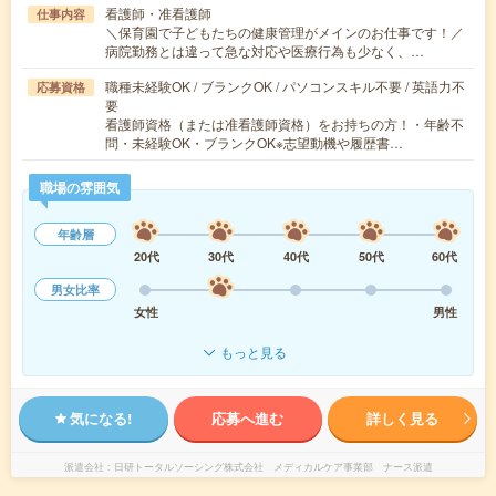
看護師・准看護師
仕事内容
＼保育園で子どもたちの健康管理がメインのお仕事です！／
病院勤務とは違って急な対応や医療行為も少なく、…
職種未経験OK / ブランクOK / パソコンスキル不要 / 英語力不
応募資格
要
看護師資格（または准看護師資格）をお持ちの方！・年齢不
問・未経験OK・ブランクOK※志望動機や履歴書…
職場の雰囲気
年齢層
20代
30代
40代
50代
60代
男女比率
女性
男性
もっと見る
気になる!
応募へ進む
詳しく見る
派遣会社
日研トータルソーシング株式会社 メディカルケア事業部 ナース派遣