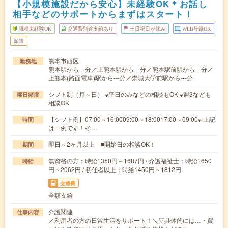
【小規模施設だから安心】未経験OK＊お話し
相手などのサポートからまずはスタート！
職種未経験OK
交通費別途支給あり
土日祝日が休み
WEB登録OK
派遣
熊本市西区
勤務地
熊本駅から---分／上熊本駅から---分／熊本駅前駅から---分／
上熊本(路面電車)駅から---分／崇城大学前駅から---分
シフト制（月～日） ※平日のみなどの相談もOK ※週3なども
曜日頻度
相談OK
【シフト例】07:00～16:0009:00～18:0017:00～09:00※ 上記
時間
は一例です！そ…
即日～2ヶ月以上 ■開始日の相談OK！
期間
無資格の方：時給1350円～1687円 / 介護福祉士：時給1650
時給
円～2062円 / 初任者以上：時給1450円～1812円
交通費
全額支給
介護関連
仕事内容
／利用者の方の日常生活をサポート！＼▽具体的には…・買