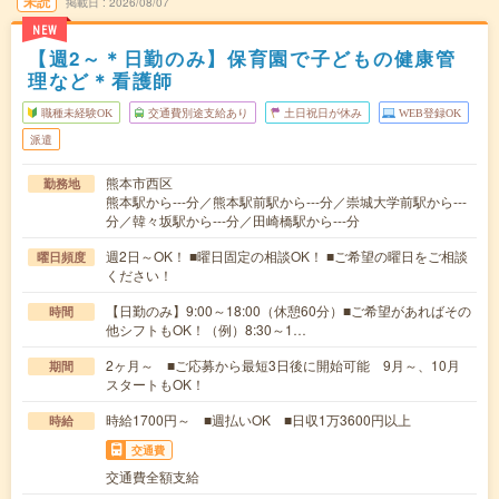
未読
掲載日
2026/08/07
NEW
【週2～＊日勤のみ】保育園で子どもの健康管
理など＊看護師
職種未経験OK
交通費別途支給あり
土日祝日が休み
WEB登録OK
派遣
熊本市西区
勤務地
熊本駅から---分／熊本駅前駅から---分／崇城大学前駅から---
分／韓々坂駅から---分／田崎橋駅から---分
週2日～OK！ ■曜日固定の相談OK！ ■ご希望の曜日をご相談
曜日頻度
ください！
【日勤のみ】9:00～18:00（休憩60分）■ご希望があればその
時間
他シフトもOK！（例）8:30～1…
2ヶ月～ ■ご応募から最短3日後に開始可能 9月～、10月
期間
スタートもOK！
時給1700円～ ■週払いOK ■日収1万3600円以上
時給
交通費
交通費全額支給