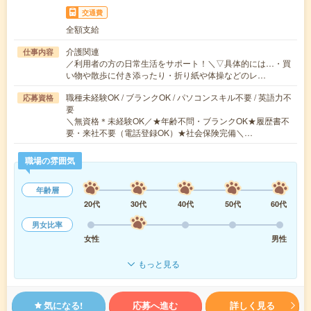
交通費
全額支給
介護関連
仕事内容
／利用者の方の日常生活をサポート！＼▽具体的には…・買
い物や散歩に付き添ったり・折り紙や体操などのレ…
職種未経験OK / ブランクOK / パソコンスキル不要 / 英語力不
応募資格
要
＼無資格＊未経験OK／★年齢不問・ブランクOK★履歴書不
要・来社不要（電話登録OK）★社会保険完備＼…
職場の雰囲気
年齢層
20代
30代
40代
50代
60代
男女比率
女性
男性
もっと見る
気になる!
応募へ進む
詳しく見る