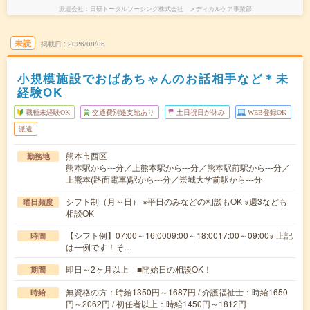
派遣会社
日研トータルソーシング株式会社 メディカルケア事業部
未読
掲載日
2026/08/06
小規模施設でおばあちゃんのお話相手など＊未
経験OK
職種未経験OK
交通費別途支給あり
土日祝日が休み
WEB登録OK
派遣
熊本市西区
勤務地
熊本駅から---分／上熊本駅から---分／熊本駅前駅から---分／
上熊本(路面電車)駅から---分／崇城大学前駅から---分
シフト制（月～日） ※平日のみなどの相談もOK ※週3なども
曜日頻度
相談OK
【シフト例】07:00～16:0009:00～18:0017:00～09:00※ 上記
時間
は一例です！そ…
即日～2ヶ月以上 ■開始日の相談OK！
期間
無資格の方：時給1350円～1687円 / 介護福祉士：時給1650
時給
円～2062円 / 初任者以上：時給1450円～1812円