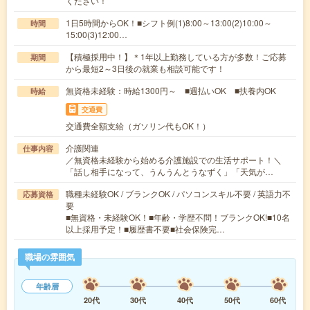
ください！
1日5時間からOK！■シフト例(1)8:00～13:00(2)10:00～
時間
15:00(3)12:00…
【積極採用中！】＊1年以上勤務している方が多数！ご応募
期間
から最短2～3日後の就業も相談可能です！
無資格未経験：時給1300円～ ■週払いOK ■扶養内OK
時給
交通費
交通費全額支給（ガソリン代もOK！）
介護関連
仕事内容
／無資格未経験から始める介護施設での生活サポート！＼
「話し相手になって、うんうんとうなずく」「天気が…
職種未経験OK / ブランクOK / パソコンスキル不要 / 英語力不
応募資格
要
■無資格・未経験OK！■年齢・学歴不問！ブランクOK!■10名
以上採用予定！■履歴書不要■社会保険完…
職場の雰囲気
年齢層
20代
30代
40代
50代
60代