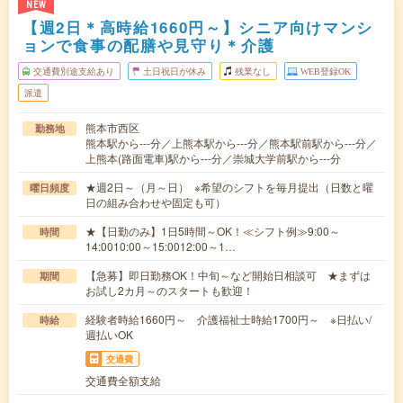
NEW
【週2日＊高時給1660円～】シニア向けマンシ
ョンで食事の配膳や見守り＊介護
交通費別途支給あり
土日祝日が休み
残業なし
WEB登録OK
派遣
熊本市西区
勤務地
熊本駅から---分／上熊本駅から---分／熊本駅前駅から---分／
上熊本(路面電車)駅から---分／崇城大学前駅から---分
★週2日～（月～日） ※希望のシフトを毎月提出（日数と曜
曜日頻度
日の組み合わせや固定も可）
★【日勤のみ】1日5時間～OK！≪シフト例≫9:00～
時間
14:0010:00～15:0012:00～1…
【急募】即日勤務OK！中旬～など開始日相談可 ★まずは
期間
お試し2カ月～のスタートも歓迎！
経験者時給1660円～ 介護福祉士時給1700円～ ※日払い/
時給
週払いOK
交通費
交通費全額支給