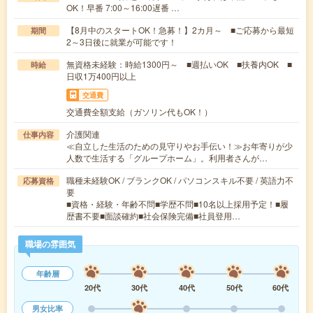
OK！早番 7:00～16:00遅番 …
【8月中のスタートOK！急募！】2カ月～ ■ご応募から最短
期間
2～3日後に就業が可能です！
無資格未経験：時給1300円～ ■週払いOK ■扶養内OK ■
時給
日収1万400円以上
交通費
交通費全額支給（ガソリン代もOK！）
介護関連
仕事内容
≪自立した生活のための見守りやお手伝い！≫お年寄りが少
人数で生活する「グループホーム」。利用者さんが…
職種未経験OK / ブランクOK / パソコンスキル不要 / 英語力不
応募資格
要
■資格・経験・年齢不問■学歴不問■10名以上採用予定！■履
歴書不要■面談確約■社会保険完備■社員登用…
職場の雰囲気
年齢層
20代
30代
40代
50代
60代
男女比率