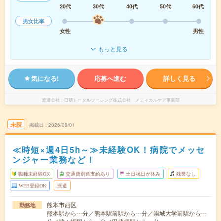
20代
30代
40代
50代
60代
男女比率
女性
男性
もっと見る
気になる!
応募へ進む
詳しく見る
派遣会社
日研トータルソーシング株式会社 メディカルケア事業部
未読
掲載日
2026/08/01
≪時短×週4日5h～≫未経験OK！病院でメッセ
ンジャー業務など！
職種未経験OK
交通費別途支給あり
土日祝日が休み
残業なし
WEB登録OK
派遣
熊本市西区
勤務地
熊本駅から---分／熊本駅前駅から---分／崇城大学前駅から---