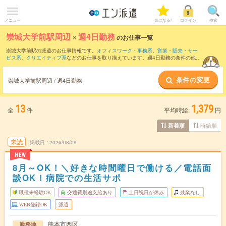
メニュー
気になる!
ログイン
検索
崇城大学前駅周辺
×
週4日勤務
のお仕事一覧
崇城大学前駅の派遣のお仕事情報です。
オフィスワーク・事務系
、
営業・販売・サー
ビス系
、
クリエイティブ系
などのお仕事を取り揃えています。週4日勤務の条件の他
に、
交通費別途支給あり
、
職種未経験OK
、
友だちと一緒の応募OK
などのこだわり条
件も取り揃えています。
条件の変更
崇城大学前駅周辺 / 週4日勤務
13
1,379
全
件
平均時給:
円
時給順
新着順
未読
掲載日
2026/08/09
NEW
8月～OK！＼好きな時間曜日で働ける／電話面
談OK！病院での生活サポ
職種未経験OK
交通費別途支給あり
土日祝日が休み
残業なし
WEB登録OK
派遣
熊本市西区
勤務地