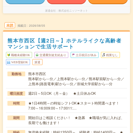
派遣会社
株式会社ニッソーネット
未読
掲載日
2026/08/05
熊本市西区【週2日～】ホテルライクな高齢者
マンションで生活サポート
職種未経験OK
交通費別途支給あり
土日祝日が休み
残業なし
WEB登録OK
派遣
熊本市西区
勤務地
熊本駅から---分／上熊本駅から---分／熊本駅前駅から---分／
上熊本(路面電車)駅から---分／崇城大学前駅から---分
週2日～5日OK（月～金） ★土日休みOK
曜日頻度
★1日4時間～の時短シフトOK★スタート時間選べます！
時間
7:00～16:009:00～17:0011:…
開始日はご相談ください！ ★急募 ★職場が気に入れば、
期間
長期でも働けます！
無資格未経験：時給1350円～ 経験者：時給1400円～ ★
時給