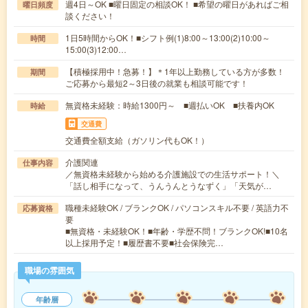
週4日～OK ■曜日固定の相談OK！ ■希望の曜日があればご相
曜日頻度
談ください！
1日5時間からOK！■シフト例(1)8:00～13:00(2)10:00～
時間
15:00(3)12:00…
【積極採用中！急募！】＊1年以上勤務している方が多数！
期間
ご応募から最短2～3日後の就業も相談可能です！
無資格未経験：時給1300円～ ■週払いOK ■扶養内OK
時給
交通費
交通費全額支給（ガソリン代もOK！）
介護関連
仕事内容
／無資格未経験から始める介護施設での生活サポート！＼
「話し相手になって、うんうんとうなずく」「天気が…
職種未経験OK / ブランクOK / パソコンスキル不要 / 英語力不
応募資格
要
■無資格・未経験OK！■年齢・学歴不問！ブランクOK!■10名
以上採用予定！■履歴書不要■社会保険完…
職場の雰囲気
年齢層