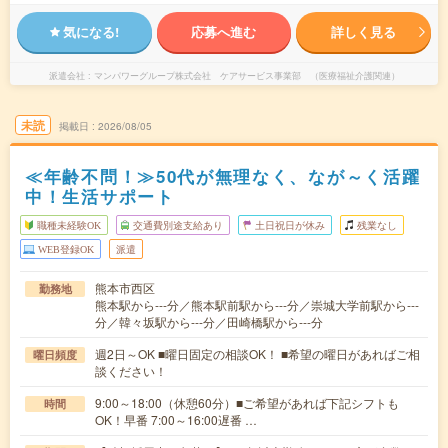
気になる!
応募へ進む
詳しく見る
派遣会社
マンパワーグループ株式会社 ケアサービス事業部 （医療福祉介護関連）
未読
掲載日
2026/08/05
≪年齢不問！≫50代が無理なく、なが～く活躍
中！生活サポート
職種未経験OK
交通費別途支給あり
土日祝日が休み
残業なし
WEB登録OK
派遣
熊本市西区
勤務地
熊本駅から---分／熊本駅前駅から---分／崇城大学前駅から---
分／韓々坂駅から---分／田崎橋駅から---分
週2日～OK ■曜日固定の相談OK！ ■希望の曜日があればご相
曜日頻度
談ください！
9:00～18:00（休憩60分）■ご希望があれば下記シフトも
時間
OK！早番 7:00～16:00遅番 …