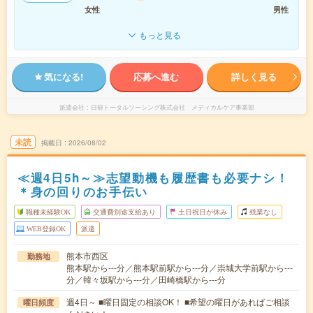
女性
男性
もっと見る
気になる!
応募へ進む
詳しく見る
派遣会社
日研トータルソーシング株式会社 メディカルケア事業部
未読
掲載日
2026/08/02
≪週4日5h～≫志望動機も履歴書も必要ナシ！
＊身の回りのお手伝い
職種未経験OK
交通費別途支給あり
土日祝日が休み
残業なし
WEB登録OK
派遣
熊本市西区
勤務地
熊本駅から---分／熊本駅前駅から---分／崇城大学前駅から---
分／韓々坂駅から---分／田崎橋駅から---分
週4日～ ■曜日固定の相談OK！ ■希望の曜日があればご相談
曜日頻度