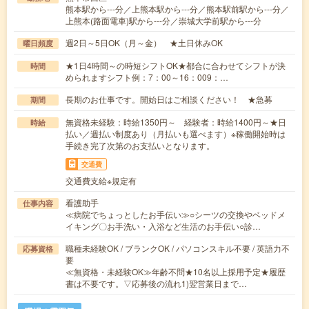
熊本駅から---分／上熊本駅から---分／熊本駅前駅から---分／
上熊本(路面電車)駅から---分／崇城大学前駅から---分
週2日～5日OK（月～金） ★土日休みOK
曜日頻度
★1日4時間～の時短シフトOK★都合に合わせてシフトが決
時間
められますシフト例：7：00～16：009：…
長期のお仕事です。開始日はご相談ください！ ★急募
期間
無資格未経験：時給1350円～ 経験者：時給1400円～★日
時給
払い／週払い制度あり（月払いも選べます）※稼働開始時は
手続き完了次第のお支払いとなります。
交通費
交通費支給※規定有
看護助手
仕事内容
≪病院でちょっとしたお手伝い≫○シーツの交換やベッドメ
イキング〇お手洗い・入浴など生活のお手伝い○診…
職種未経験OK / ブランクOK / パソコンスキル不要 / 英語力不
応募資格
要
≪無資格・未経験OK≫年齢不問★10名以上採用予定★履歴
書は不要です。▽応募後の流れ1)翌営業日まで…