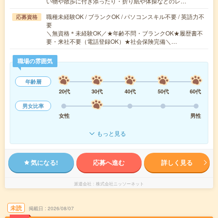
い物や散歩に付き添ったり・折り紙や体操などのレ…
職種未経験OK / ブランクOK / パソコンスキル不要 / 英語力不
応募資格
要
＼無資格＊未経験OK／★年齢不問・ブランクOK★履歴書不
要・来社不要（電話登録OK）★社会保険完備＼…
職場の雰囲気
年齢層
20代
30代
40代
50代
60代
男女比率
女性
男性
もっと見る
気になる!
応募へ進む
詳しく見る
派遣会社
株式会社ニッソーネット
未読
掲載日
2026/08/07