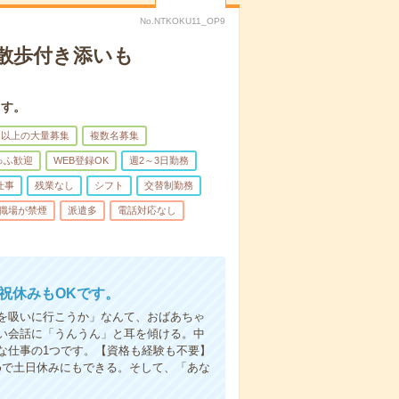
No.NTKOKU11_OP9
散歩付き添いも
ます。
名以上の大量募集
複数名募集
ゅふ歓迎
WEB登録OK
週2～3日勤務
仕事
残業なし
シフト
交替制勤務
職場が禁煙
派遣多
電話対応なし
日祝休みもOKです。
を吸いに行こうか」なんて、おばあちゃ
い会話に「うんうん」と耳を傾ける。中
な仕事の1つです。【資格も経験も不要】
めで土日休みにもできる。そして、「あな