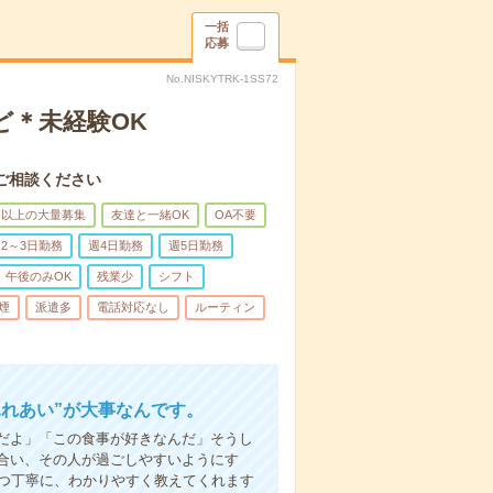
一括
応募
No.NISKYTRK-1SS72
ど＊未経験OK
ご相談ください
名以上の大量募集
友達と一緒OK
OA不要
2～3日勤務
週4日勤務
週5日勤務
午後のみOK
残業少
シフト
煙
派遣多
電話対応なし
ルーティン
ふれあい”が大事なんです。
だよ」「この食事が好きなんだ」そうし
合い、その人が過ごしやすいようにす
1つ丁寧に、わかりやすく教えてくれます