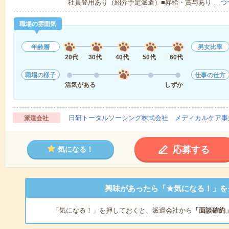
社員登用あり（紹介予定派遣）■昇給・賞与あり …
つ
職場の雰囲気
年齢層
男女比率
20代
30代
40代
50代
60代
職場の様子
仕事の仕方
活気がある
しずか
日研トータルソーシング株式会社 メディカルケア事
派遣会社
応募する
気になる！
興味があったら「★気になる！」を
「気になる！」を押しておくと、派遣会社から
「面談確約