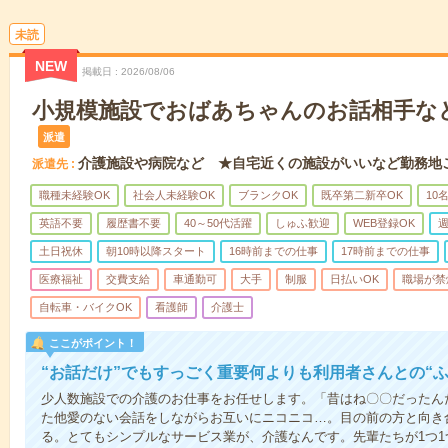
未読
NEW
掲載日
2026/08/06
小規模施設でおばあちゃんのお話相手な
派遣
介護施設や病院など ★自宅近くの施設がいいなど勤務地
派遣先
職種未経験OK
社会人未経験OK
ブランクOK
既卒第二新卒OK
10
英語不要
履歴書不要
40～50代活躍
しゅふ歓迎
WEB登録OK
週
土日祝休
朝10時以降スタート
16時前までの仕事
17時前までの仕事
医療福祉
交費支給
車通勤可
大手
制服
日払いOK
職場が禁
自転車・バイクOK
看護師
介護士
ここがポイント！
“お話だけ”でもすっごく重要何よりも利用者さんとの“
少人数施設での介護のお仕事をお任せします。「昔はね〇〇だったん
た他愛のない会話をしながらお互いにニコニコ…。目の前の方と向き
る。とてもシンプルなサービス業が、介護なんです。先輩たちが1つ