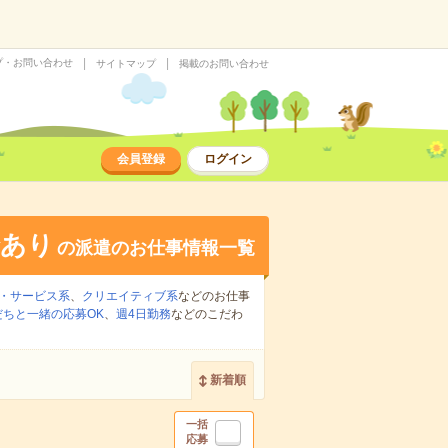
プ・お問い合わせ
サイトマップ
掲載のお問い合わせ
会員登録
ログイン
給あり
の派遣のお仕事情報一覧
・サービス系
、
クリエイティブ系
などのお仕事
だちと一緒の応募OK
、
週4日勤務
などのこだわ
新着順
一括
応募