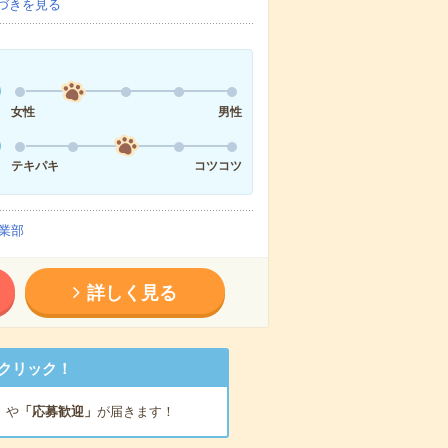
づきを見る
女性
男性
テキパキ
コツコツ
業部
詳しく見る
クリック！
」
や
「応募歓迎」
が届きます！