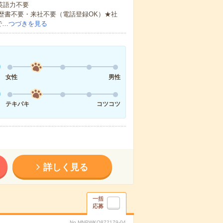
 英語力不要
歴書不要・来社不要（電話登録OK）★社
で…
つづきを見る
女性
男性
テキパキ
コツコツ
詳しく見る
一括
応募
No.MNPWKO872179-04