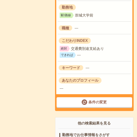
勤務地
崇城大学前
駅/路線
職種
---
こだわりINDEX
交通費別途支給あり
絶対
---
できれば
キーワード
---
あなたのプロフィール
---
条件の変更
他の検索結果を見る
勤務地でお仕事情報をさがす