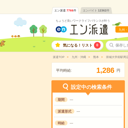
エン派遣
7766
件
エンバイト
12362
件
ちょうど良いワークライフバランスが叶う
九州・
気になる！リスト
0
保存し
派遣TOP
九州・沖縄
熊本
崇城大学前駅周
,
1
2
8
6
平均時給:
円
設定中の検索条件
期間
---
派遣形式
---
時給
---