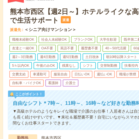
熊本市西区【週2日～】ホテルライクな
で生活サポート
派遣
＜シニア向けマンション＞
派遣先
職種未経験OK
社会人未経験OK
ブランクOK
大学生歓迎
既卒第二
友達と一緒OK
OA不要
英語不要
履歴書不要
40～50代活躍
6
週2～3日勤務
週4日勤務
週5日勤務
土日祝休
朝10時以降スタート
5ｈ以内OK
午後のみOK
残業なし
シフト
交替制勤務
扶養控内
交費支給
車通勤可
服装自由
日払いOK
週払いOK
職場が禁煙
自転車・バイクOK
看護師
介護士
ここがポイント！
自由なシフト＊7時～、11時～、16時～など好きな勤務
▼高級ホテルのようなキレイな職場で介護のお仕事！入居者さんは自
も長く続けやすいです。▼来社＆履歴書不要！自宅にいながらスマホ
間なくお仕事スタートできます。
勤務地
熊本市西区