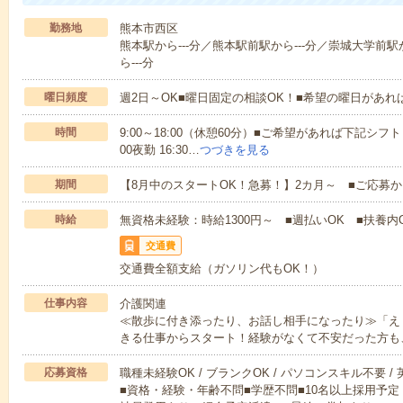
勤務地
熊本市西区
熊本駅から---分／熊本駅前駅から---分／崇城大学前駅
ら---分
曜日頻度
週2日～OK■曜日固定の相談OK！■希望の曜日があ
時間
9:00～18:00（休憩60分）■ご希望があれば下記シフトもOK
00夜勤 16:30…
つづきを見る
期間
【8月中のスタートOK！急募！】2カ月～ ■ご応募
時給
無資格未経験：時給1300円～ ■週払いOK ■扶養内O
交通費
交通費全額支給（ガソリン代もOK！）
仕事内容
介護関連
≪散歩に付き添ったり、お話し相手になったり≫「え
きる仕事からスタート！経験がなくて不安だった方も
応募資格
職種未経験OK / ブランクOK / パソコンスキル不要 /
■資格・経験・年齢不問■学歴不問■10名以上採用予定