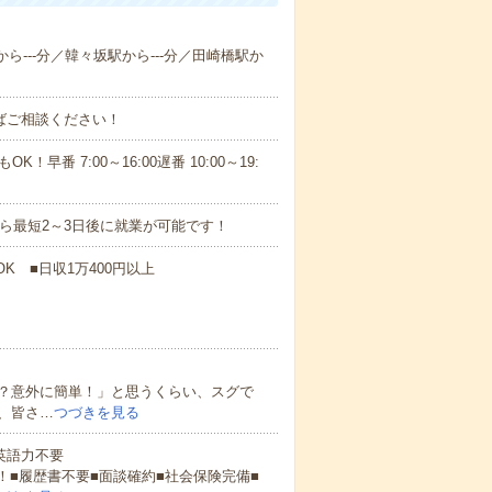
から---分／韓々坂駅から---分／田崎橋駅か
ればご相談ください！
！早番 7:00～16:00遅番 10:00～19:
から最短2～3日後に就業が可能です！
K ■日収1万400円以上
？意外に簡単！」と思うくらい、スグで
、皆さ…
つづきを見る
 英語力不要
！■履歴書不要■面談確約■社会保険完備■