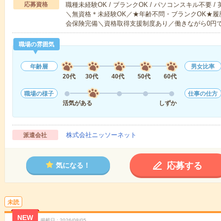
応募資格
職種未経験OK / ブランクOK / パソコンスキル不要 /
＼無資格＊未経験OK／★年齢不問・ブランクOK★履
会保険完備＼資格取得支援制度あり／働きながら0円
職場の雰囲気
年齢層
男女比率
20代
30代
40代
50代
60代
職場の様子
仕事の仕方
活気がある
しずか
株式会社ニッソーネット
派遣会社
応募する
気になる！
未読
NEW
掲載日
2026/08/05