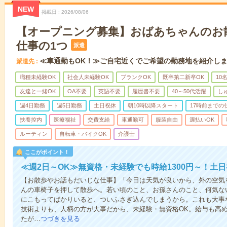
NEW
掲載日
2026/08/06
【オープニング募集】おばあちゃんのお
仕事の1つ
派遣
≪車通勤もOK！≫ご自宅近くでご希望の勤務地を紹介し
派遣先
職種未経験OK
社会人未経験OK
ブランクOK
既卒第二新卒OK
10
友達と一緒OK
OA不要
英語不要
履歴書不要
40～50代活躍
し
週4日勤務
週5日勤務
土日祝休
朝10時以降スタート
17時前までの
扶養控内
医療福祉
交費支給
車通勤可
服装自由
週払いOK
ルーティン
自転車・バイクOK
介護士
ここがポイント！
≪週2日～OK≫無資格・未経験でも時給1300円～！土
【お散歩やお話もだいじな仕事】「今日は天気が良いから、外の空気
んの車椅子を押して散歩へ。若い頃のこと、お孫さんのこと、何気な
にこもってばかりいると、ついふさぎ込んでしまうから。これも大事
技術よりも、人柄の方が大事だから、未経験・無資格OK。給与も高
たが…
つづきを見る