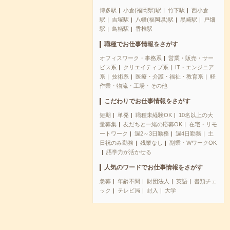
博多駅
小倉(福岡県)駅
竹下駅
西小倉
駅
吉塚駅
八幡(福岡県)駅
黒崎駅
戸畑
駅
鳥栖駅
香椎駅
職種でお仕事情報をさがす
オフィスワーク・事務系
営業・販売・サー
ビス系
クリエイティブ系
IT・エンジニア
系
技術系
医療・介護・福祉・教育系
軽
作業・物流・工場・その他
こだわりでお仕事情報をさがす
短期
単発
職種未経験OK
10名以上の大
量募集
友だちと一緒の応募OK
在宅・リモ
ートワーク
週2～3日勤務
週4日勤務
土
日祝のみ勤務
残業なし
副業・WワークOK
語学力が活かせる
人気のワードでお仕事情報をさがす
急募
年齢不問
財団法人
英語
書類チェ
ック
テレビ局
封入
大学