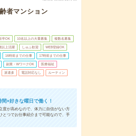
高齢者マンション
新卒OK
10名以上の大量募集
複数名募集
0歳以上活躍
しゅふ歓迎
WEB登録OK
16時前までの仕事
17時前までの仕事
副業・WワークOK
医療福祉
派遣多
電話対応なし
ルーティン
時間×好きな曜日で働く！
立度が高めなので、体力に自信がない方
ひとつでお仕事紹介まで可能なので、手