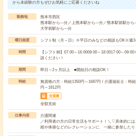
から未経験の方もぜひお気軽にご応募くださいね
勤務地
熊本市西区
熊本駅から---分／上熊本駅から---分／熊本駅前駅から-
大学前駅から---分
曜日頻度
シフト制（月～日）※平日のみなどの相談もOK※週3
時間
【シフト例】07:00～16:0009:00～18:0017:00
談ください！
期間
即日～2ヶ月以上 ■開始日の相談OK！
時給
無資格の方：時給1350円～1687円 / 介護福祉士：時給1
円～1812円
交通費
全額支給
仕事内容
介護関連
／利用者の方の日常生活をサポート！＼▽具体的には
紙や体操などのレクレーションに 一緒に参加したり