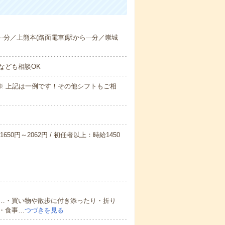
--分／上熊本(路面電車)駅から---分／崇城
なども相談OK
～09:00※ 上記は一例です！その他シフトもご相
650円～2062円 / 初任者以上：時給1450
…・買い物や散歩に付き添ったり・折り
・食事…
つづきを見る