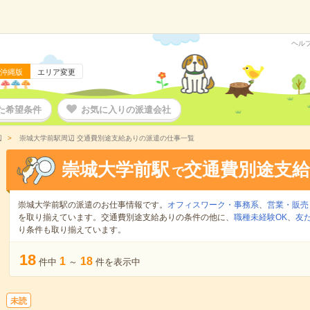
ヘル
沖縄版
エリア変更
た希望条件
お気に入りの派遣会社
辺
崇城大学前駅周辺 交通費別途支給ありの派遣の仕事一覧
崇城大学前駅
交通費別途支
で
崇城大学前駅の派遣のお仕事情報です。
オフィスワーク・事務系
、
営業・販売
を取り揃えています。交通費別途支給ありの条件の他に、
職種未経験OK
、
友
り条件も取り揃えています。
18
1
18
件中
～
件を表示中
未読