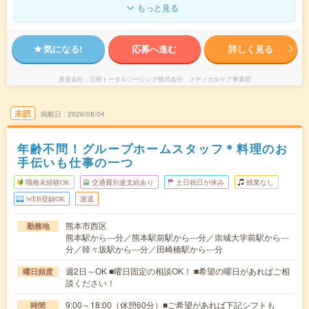
もっと見る
気になる!
応募へ進む
詳しく見る
派遣会社
日研トータルソーシング株式会社 メディカルケア事業部
未読
掲載日
2026/08/04
年齢不問！グループホームスタッフ＊料理のお
手伝いも仕事の一つ
職種未経験OK
交通費別途支給あり
土日祝日が休み
残業なし
WEB登録OK
派遣
熊本市西区
勤務地
熊本駅から---分／熊本駅前駅から---分／崇城大学前駅から---
分／韓々坂駅から---分／田崎橋駅から---分
週2日～OK ■曜日固定の相談OK！ ■希望の曜日があればご相
曜日頻度
談ください！
9:00～18:00（休憩60分）■ご希望があれば下記シフトも
時間