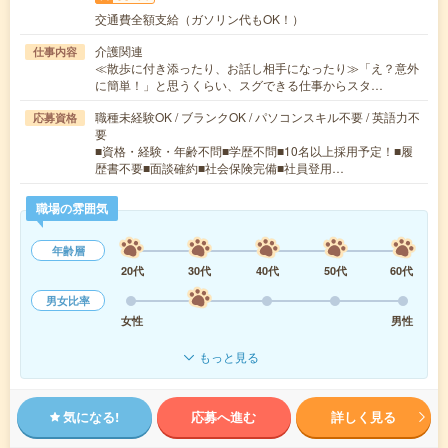
交通費全額支給（ガソリン代もOK！）
介護関連
仕事内容
≪散歩に付き添ったり、お話し相手になったり≫「え？意外
に簡単！」と思うくらい、スグできる仕事からスタ…
職種未経験OK / ブランクOK / パソコンスキル不要 / 英語力不
応募資格
要
■資格・経験・年齢不問■学歴不問■10名以上採用予定！■履
歴書不要■面談確約■社会保険完備■社員登用…
職場の雰囲気
年齢層
20代
30代
40代
50代
60代
男女比率
女性
男性
もっと見る
気になる!
応募へ進む
詳しく見る