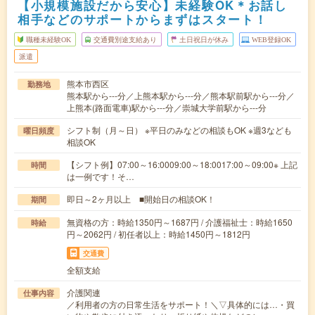
【小規模施設だから安心】未経験OK＊お話し
相手などのサポートからまずはスタート！
職種未経験OK
交通費別途支給あり
土日祝日が休み
WEB登録OK
派遣
熊本市西区
勤務地
熊本駅から---分／上熊本駅から---分／熊本駅前駅から---分／
上熊本(路面電車)駅から---分／崇城大学前駅から---分
シフト制（月～日） ※平日のみなどの相談もOK ※週3なども
曜日頻度
相談OK
【シフト例】07:00～16:0009:00～18:0017:00～09:00※ 上記
時間
は一例です！そ…
即日～2ヶ月以上 ■開始日の相談OK！
期間
無資格の方：時給1350円～1687円 / 介護福祉士：時給1650
時給
円～2062円 / 初任者以上：時給1450円～1812円
交通費
全額支給
介護関連
仕事内容
／利用者の方の日常生活をサポート！＼▽具体的には…・買