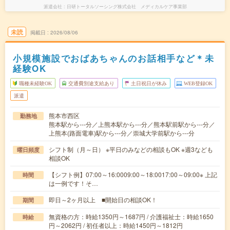
派遣会社
日研トータルソーシング株式会社 メディカルケア事業部
未読
掲載日
2026/08/06
小規模施設でおばあちゃんのお話相手など＊未
経験OK
職種未経験OK
交通費別途支給あり
土日祝日が休み
WEB登録OK
派遣
熊本市西区
勤務地
熊本駅から---分／上熊本駅から---分／熊本駅前駅から---分／
上熊本(路面電車)駅から---分／崇城大学前駅から---分
シフト制（月～日） ※平日のみなどの相談もOK ※週3なども
曜日頻度
相談OK
【シフト例】07:00～16:0009:00～18:0017:00～09:00※ 上記
時間
は一例です！そ…
即日～2ヶ月以上 ■開始日の相談OK！
期間
無資格の方：時給1350円～1687円 / 介護福祉士：時給1650
時給
円～2062円 / 初任者以上：時給1450円～1812円