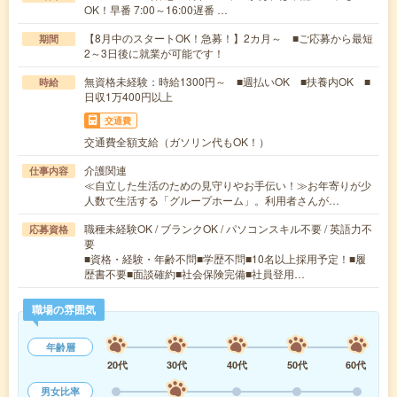
OK！早番 7:00～16:00遅番 …
【8月中のスタートOK！急募！】2カ月～ ■ご応募から最短
期間
2～3日後に就業が可能です！
無資格未経験：時給1300円～ ■週払いOK ■扶養内OK ■
時給
日収1万400円以上
交通費
交通費全額支給（ガソリン代もOK！）
介護関連
仕事内容
≪自立した生活のための見守りやお手伝い！≫お年寄りが少
人数で生活する「グループホーム」。利用者さんが…
職種未経験OK / ブランクOK / パソコンスキル不要 / 英語力不
応募資格
要
■資格・経験・年齢不問■学歴不問■10名以上採用予定！■履
歴書不要■面談確約■社会保険完備■社員登用…
職場の雰囲気
年齢層
20代
30代
40代
50代
60代
男女比率