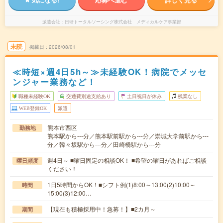
派遣会社
日研トータルソーシング株式会社 メディカルケア事業部
未読
掲載日
2026/08/01
≪時短×週4日5h～≫未経験OK！病院でメッセ
ンジャー業務など！
職種未経験OK
交通費別途支給あり
土日祝日が休み
残業なし
WEB登録OK
派遣
熊本市西区
勤務地
熊本駅から---分／熊本駅前駅から---分／崇城大学前駅から---
分／韓々坂駅から---分／田崎橋駅から---分
週4日～ ■曜日固定の相談OK！ ■希望の曜日があればご相談
曜日頻度
ください！
1日5時間からOK！■シフト例(1)8:00～13:00(2)10:00～
時間
15:00(3)12:00…
【現在も積極採用中！急募！】■2カ月～
期間