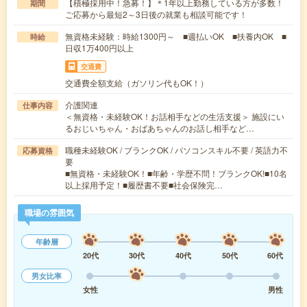
【積極採用中！急募！】＊1年以上勤務している方が多数！
期間
ご応募から最短2～3日後の就業も相談可能です！
無資格未経験：時給1300円～ ■週払いOK ■扶養内OK ■
時給
日収1万400円以上
交通費
交通費全額支給（ガソリン代もOK！）
介護関連
仕事内容
＜無資格・未経験OK！お話相手などの生活支援＞ 施設にい
るおじいちゃん・おばあちゃんのお話し相手など…
職種未経験OK / ブランクOK / パソコンスキル不要 / 英語力不
応募資格
要
■無資格・未経験OK！■年齢・学歴不問！ブランクOK!■10名
以上採用予定！■履歴書不要■社会保険完…
職場の雰囲気
年齢層
20代
30代
40代
50代
60代
男女比率
女性
男性