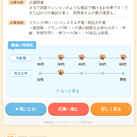
介護関連
仕事内容
まるで高級マンションのような施設で働けるお仕事です！で
きたばかりの施設が多く、利用者さんの要介護度も…
ブランクOK / パソコンスキル不要 / 英語力不要
応募資格
＜無資格・ブランクOK！＞介護の経験をお持ちの方！・年
齢、学歴不問！・WワークOK！・10名以上採用…
職場の雰囲気
年齢層
20代
30代
40代
50代
60代
男女比率
女性
男性
もっと見る
気になる!
応募へ進む
詳しく見る
派遣会社
ケアスタッフィング株式会社