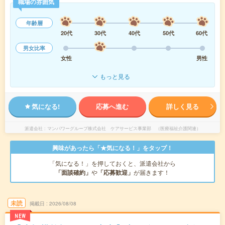
職場の雰囲気
年齢層
20代
30代
40代
50代
60代
男女比率
女性
男性
もっと見る
気になる!
応募へ進む
詳しく見る
派遣会社
マンパワーグループ株式会社 ケアサービス事業部 （医療福祉介護関連）
興味があったら「★気になる！」をタップ！
「気になる！」を押しておくと、派遣会社から
「面談確約」
や
「応募歓迎」
が届きます！
未読
掲載日
2026/08/08
NEW