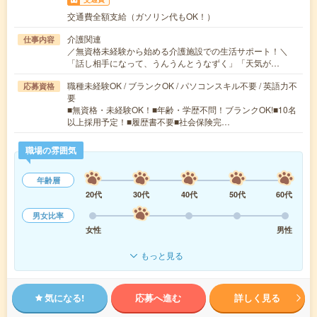
交通費全額支給（ガソリン代もOK！）
介護関連
仕事内容
／無資格未経験から始める介護施設での生活サポート！＼
「話し相手になって、うんうんとうなずく」「天気が…
職種未経験OK / ブランクOK / パソコンスキル不要 / 英語力不
応募資格
要
■無資格・未経験OK！■年齢・学歴不問！ブランクOK!■10名
以上採用予定！■履歴書不要■社会保険完…
職場の雰囲気
年齢層
20代
30代
40代
50代
60代
男女比率
女性
男性
もっと見る
気になる!
応募へ進む
詳しく見る