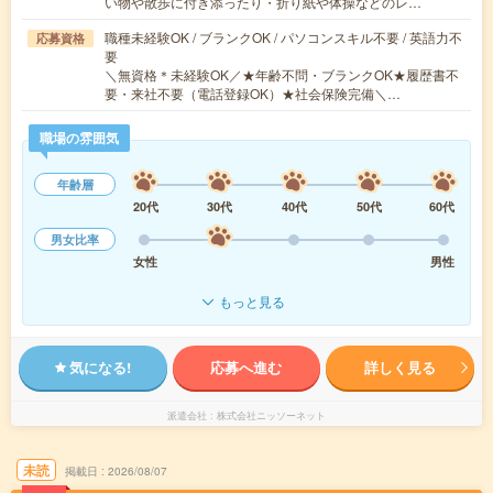
い物や散歩に付き添ったり・折り紙や体操などのレ…
職種未経験OK / ブランクOK / パソコンスキル不要 / 英語力不
応募資格
要
＼無資格＊未経験OK／★年齢不問・ブランクOK★履歴書不
要・来社不要（電話登録OK）★社会保険完備＼…
職場の雰囲気
年齢層
20代
30代
40代
50代
60代
男女比率
女性
男性
もっと見る
気になる!
応募へ進む
詳しく見る
派遣会社
株式会社ニッソーネット
未読
掲載日
2026/08/07