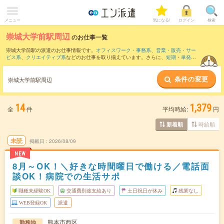
メニュー
気になる!
ログイン
検索
崇城大学前駅周辺
のお仕事一覧
崇城大学前駅の派遣のお仕事情報です。
オフィスワーク・事務系
、
営業・販売・サー
ビス系
、
クリエイティブ系
などのお仕事を取り揃えています。さらに、
短期
・
単発
な
どの期間や、
職種未経験OK
などのこだわり条件で絞り込んでいただけます。
条件の変更
また、
光の森駅
・
辛島町駅
・
花畑町駅
・
通町筋駅
・
水道町駅
など近隣駅のお仕事もご
崇城大学前駅周辺
確認いただけます。
14
1,379
全
件
平均時給:
円
時給順
新着順
未読
掲載日
2026/08/09
NEW
8月～OK！＼好きな時間曜日で働ける／電話面
談OK！病院での生活サポ
職種未経験OK
交通費別途支給あり
土日祝日が休み
残業なし
WEB登録OK
派遣
熊本市西区
勤務地