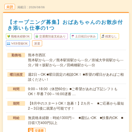
未読
掲載日
2026/08/06
【オープニング募集】おばあちゃんのお散歩付
き添いも仕事の1つ
職種未経験OK
交通費別途支給あり
土日祝日が休み
残業なし
WEB登録OK
派遣
熊本市西区
勤務地
熊本駅から---分／熊本駅前駅から---分／崇城大学前駅から---
分／韓々坂駅から---分／田崎橋駅から---分
週2日～OK ■曜日固定の相談OK！ ■希望の曜日があればご相
曜日頻度
談ください！
9:00～18:00（休憩60分）■ご希望があれば下記シフトも
時間
OK！早番 7:00～16:00遅番 …
【8月中のスタートOK！急募！】2カ月～ ■ご応募から最短
期間
2～3日後に就業が可能です！
無資格未経験：時給1300円～ ■週払いOK ■扶養内OK ■
時給
日収1万400円以上
交通費