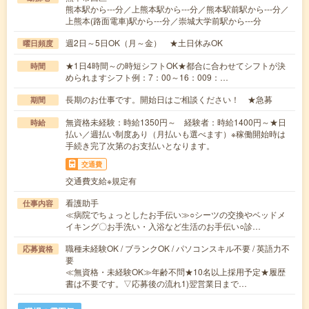
熊本駅から---分／上熊本駅から---分／熊本駅前駅から---分／
上熊本(路面電車)駅から---分／崇城大学前駅から---分
週2日～5日OK（月～金） ★土日休みOK
曜日頻度
★1日4時間～の時短シフトOK★都合に合わせてシフトが決
時間
められますシフト例：7：00～16：009：…
長期のお仕事です。開始日はご相談ください！ ★急募
期間
無資格未経験：時給1350円～ 経験者：時給1400円～★日
時給
払い／週払い制度あり（月払いも選べます）※稼働開始時は
手続き完了次第のお支払いとなります。
交通費
交通費支給※規定有
看護助手
仕事内容
≪病院でちょっとしたお手伝い≫○シーツの交換やベッドメ
イキング〇お手洗い・入浴など生活のお手伝い○診…
職種未経験OK / ブランクOK / パソコンスキル不要 / 英語力不
応募資格
要
≪無資格・未経験OK≫年齢不問★10名以上採用予定★履歴
書は不要です。▽応募後の流れ1)翌営業日まで…