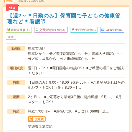
未読
掲載日
2026/08/07
NEW
【週2～＊日勤のみ】保育園で子どもの健康管
理など＊看護師
職種未経験OK
交通費別途支給あり
土日祝日が休み
WEB登録OK
派遣
熊本市西区
勤務地
熊本駅から---分／熊本駅前駅から---分／崇城大学前駅から---
分／韓々坂駅から---分／田崎橋駅から---分
週2日～OK！ ■曜日固定の相談OK！ ■ご希望の曜日をご相談
曜日頻度
ください！
【日勤のみ】9:00～18:00（休憩60分）■ご希望があればその
時間
他シフトもOK！（例）8:30～1…
2ヶ月～ ■ご応募から最短3日後に開始可能 9月～、10月
期間
スタートもOK！
時給1700円～ ■週払いOK ■日収1万3600円以上
時給
交通費
交通費全額支給