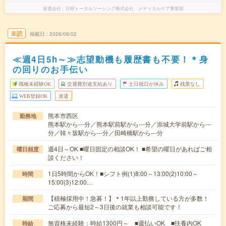
派遣会社
日研トータルソーシング株式会社 メディカルケア事業部
未読
掲載日
2026/08/02
≪週4日5h～≫志望動機も履歴書も不要！＊身
の回りのお手伝い
職種未経験OK
交通費別途支給あり
土日祝日が休み
残業なし
WEB登録OK
派遣
熊本市西区
勤務地
熊本駅から---分／熊本駅前駅から---分／崇城大学前駅から---
分／韓々坂駅から---分／田崎橋駅から---分
週4日～OK ■曜日固定の相談OK！ ■希望の曜日があればご相
曜日頻度
談ください！
1日5時間からOK！■シフト例(1)8:00～13:00(2)10:00～
時間
15:00(3)12:00…
【積極採用中！急募！】＊1年以上勤務している方が多数！
期間
ご応募から最短2～3日後の就業も相談可能です！
無資格未経験：時給1300円～ ■週払いOK ■扶養内OK
時給