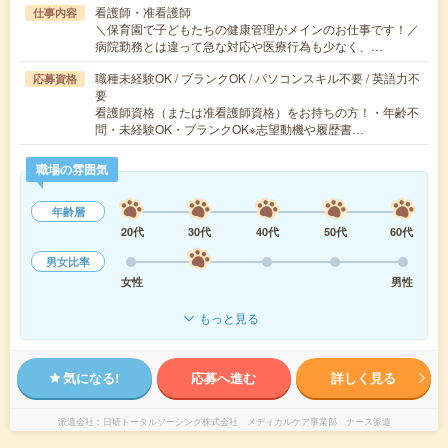
看護師・准看護師
仕事内容
＼保育園で子どもたちの健康管理がメインのお仕事です！／
病院勤務とは違って急な対応や医療行為も少なく、…
職種未経験OK / ブランクOK / パソコンスキル不要 / 英語力不
応募資格
要
看護師資格（または准看護師資格）をお持ちの方！・年齢不
問・未経験OK・ブランクOK※志望動機や履歴書…
職場の雰囲気
年齢層
20代
30代
40代
50代
60代
男女比率
女性
男性
もっと見る
気になる!
応募へ進む
詳しく見る
派遣会社
日研トータルソーシング株式会社 メディカルケア事業部 ナース派遣