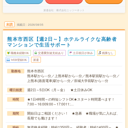
派遣会社
株式会社ニッソーネット
未読
掲載日
2026/08/05
熊本市西区【週2日～】ホテルライクな高齢者
マンションで生活サポート
職種未経験OK
交通費別途支給あり
土日祝日が休み
残業なし
WEB登録OK
派遣
熊本市西区
勤務地
熊本駅から---分／上熊本駅から---分／熊本駅前駅から---分／
上熊本(路面電車)駅から---分／崇城大学前駅から---分
週2日～5日OK（月～金） ★土日休みOK
曜日頻度
★1日4時間～の時短シフトOK★スタート時間選べます！
時間
7:00～16:009:00～17:0011:…
開始日はご相談ください！ ★急募 ★職場が気に入れば、
期間
長期でも働けます！
無資格未経験：時給1350円～ 経験者：時給1400円～ ★
時給