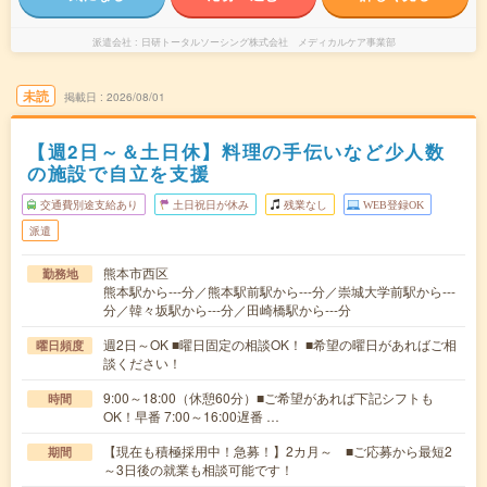
派遣会社
日研トータルソーシング株式会社 メディカルケア事業部
未読
掲載日
2026/08/01
【週2日～＆土日休】料理の手伝いなど少人数
の施設で自立を支援
交通費別途支給あり
土日祝日が休み
残業なし
WEB登録OK
派遣
熊本市西区
勤務地
熊本駅から---分／熊本駅前駅から---分／崇城大学前駅から---
分／韓々坂駅から---分／田崎橋駅から---分
週2日～OK ■曜日固定の相談OK！ ■希望の曜日があればご相
曜日頻度
談ください！
9:00～18:00（休憩60分）■ご希望があれば下記シフトも
時間
OK！早番 7:00～16:00遅番 …
【現在も積極採用中！急募！】2カ月～ ■ご応募から最短2
期間
～3日後の就業も相談可能です！