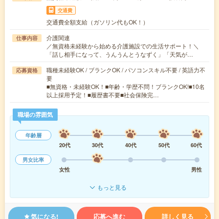
交通費
交通費全額支給（ガソリン代もOK！）
介護関連
仕事内容
／無資格未経験から始める介護施設での生活サポート！＼
「話し相手になって、うんうんとうなずく」「天気が…
職種未経験OK / ブランクOK / パソコンスキル不要 / 英語力不
応募資格
要
■無資格・未経験OK！■年齢・学歴不問！ブランクOK!■10名
以上採用予定！■履歴書不要■社会保険完…
職場の雰囲気
年齢層
20代
30代
40代
50代
60代
男女比率
女性
男性
もっと見る
気になる!
応募へ進む
詳しく見る