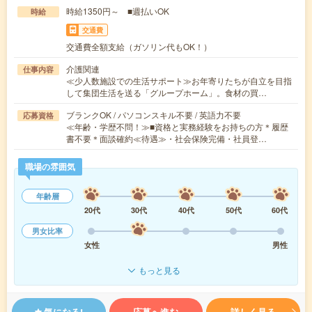
時給1350円～ ■週払いOK
時給
交通費
交通費全額支給（ガソリン代もOK！）
介護関連
仕事内容
≪少人数施設での生活サポート≫お年寄りたちが自立を目指
して集団生活を送る「グループホーム」。食材の買…
ブランクOK / パソコンスキル不要 / 英語力不要
応募資格
≪年齢・学歴不問！≫■資格と実務経験をお持ちの方＊履歴
書不要＊面談確約≪待遇≫・社会保険完備・社員登…
職場の雰囲気
年齢層
20代
30代
40代
50代
60代
男女比率
女性
男性
もっと見る
気になる!
応募へ進む
詳しく見る