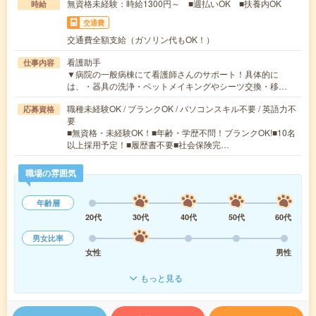
無資格未経験：時給1300円～ ■週払いOK ■扶養内OK
時給
交通費
交通費全額支給（ガソリン代もOK！）
看護助手
仕事内容
▼病院の一般病棟にて看護師さんのサポート！具体的に
は、・器具の洗浄・ベットメイキングやシーツ交換・移…
職種未経験OK / ブランクOK / パソコンスキル不要 / 英語力不
応募資格
要
■無資格・未経験OK！■年齢・学歴不問！ブランクOK!■10名
以上採用予定！■履歴書不要■社会保険完…
職場の雰囲気
年齢層
20代
30代
40代
50代
60代
男女比率
女性
男性
もっと見る