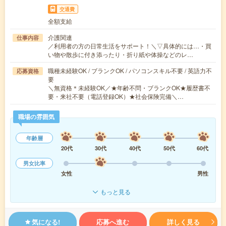
交通費
全額支給
介護関連
仕事内容
／利用者の方の日常生活をサポート！＼▽具体的には…・買
い物や散歩に付き添ったり・折り紙や体操などのレ…
職種未経験OK / ブランクOK / パソコンスキル不要 / 英語力不
応募資格
要
＼無資格＊未経験OK／★年齢不問・ブランクOK★履歴書不
要・来社不要（電話登録OK）★社会保険完備＼…
職場の雰囲気
年齢層
20代
30代
40代
50代
60代
男女比率
女性
男性
もっと見る
気になる!
応募へ進む
詳しく見る