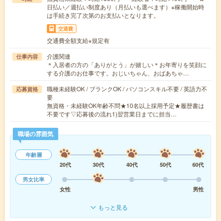
日払い／週払い制度あり（月払いも選べます）※稼働開始時
は手続き完了次第のお支払いとなります。
交通費
交通費全額支給※規定有
介護関連
仕事内容
＊入居者の方の「ありがとう」が嬉しい＊お年寄りを笑顔に
する介護のお仕事です。おじいちゃん、おばあちゃ…
職種未経験OK / ブランクOK / パソコンスキル不要 / 英語力不
応募資格
要
無資格・未経験OK年齢不問★10名以上採用予定★履歴書は
不要です▽応募後の流れ1)翌営業日までに担当…
職場の雰囲気
年齢層
20代
30代
40代
50代
60代
男女比率
女性
男性
もっと見る