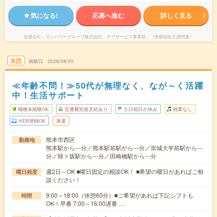
気になる!
応募へ進む
詳しく見る
派遣会社
マンパワーグループ株式会社 ケアサービス事業部 （医療福祉介護関連）
未読
掲載日
2026/08/05
≪年齢不問！≫50代が無理なく、なが～く活躍
中！生活サポート
職種未経験OK
交通費別途支給あり
土日祝日が休み
残業なし
WEB登録OK
派遣
熊本市西区
勤務地
熊本駅から---分／熊本駅前駅から---分／崇城大学前駅から---
分／韓々坂駅から---分／田崎橋駅から---分
週2日～OK ■曜日固定の相談OK！ ■希望の曜日があればご相
曜日頻度
談ください！
9:00～18:00（休憩60分）■ご希望があれば下記シフトも
時間
OK！早番 7:00～16:00遅番 …