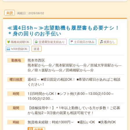
未読
掲載日
2026/08/02
≪週4日5h～≫志望動機も履歴書も必要ナシ！
＊身の回りのお手伝い
職種未経験OK
交通費別途支給あり
土日祝日が休み
残業なし
WEB登録OK
派遣
熊本市西区
勤務地
熊本駅から---分／熊本駅前駅から---分／崇城大学前駅から---
分／韓々坂駅から---分／田崎橋駅から---分
週4日～ ■曜日固定の相談OK！ ■希望の曜日があればご相談
曜日頻度
ください！
1日5時間からOK！■シフト例(1)8:00～13:00(2)10:00～
時間
15:00(3)12:00…
【積極採用中！】＊1年以上勤務している方が多数！ご応募
期間
から最短2～3日後の就業も相談可能です！
無資格未経験：時給1300円～ ■週払いOK ■扶養内OK
時給
交通費