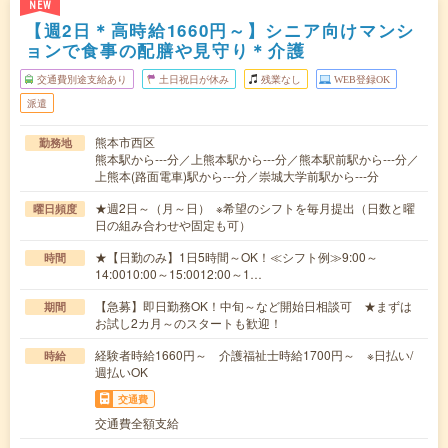
NEW
【週2日＊高時給1660円～】シニア向けマンシ
ョンで食事の配膳や見守り＊介護
交通費別途支給あり
土日祝日が休み
残業なし
WEB登録OK
派遣
熊本市西区
勤務地
熊本駅から---分／上熊本駅から---分／熊本駅前駅から---分／
上熊本(路面電車)駅から---分／崇城大学前駅から---分
★週2日～（月～日） ※希望のシフトを毎月提出（日数と曜
曜日頻度
日の組み合わせや固定も可）
★【日勤のみ】1日5時間～OK！≪シフト例≫9:00～
時間
14:0010:00～15:0012:00～1…
【急募】即日勤務OK！中旬～など開始日相談可 ★まずは
期間
お試し2カ月～のスタートも歓迎！
経験者時給1660円～ 介護福祉士時給1700円～ ※日払い/
時給
週払いOK
交通費
交通費全額支給