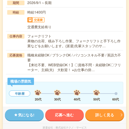
2026/9/1～長期
期間
時給1400円
時給
交通費
交通費支給有り
フォークリフト
仕事内容
果物の出荷、積み下ろし作業、フォークリフトと手下ろし作
業などをお願いします。(派遣)先輩スタッフのサ…
職種未経験OK / ブランクOK / パソコンスキル不要 / 英語力不
応募資格
要
【来社不要、WEB登録OK！】〇資格不問・未経験OK〇フリ
ーター、主婦(夫) 大歓迎！ ※お仕事の掛…
職場の雰囲気
年齢層
20代
30代
40代
50代
60代
気になる!
応募へ進む
詳しく見る
派遣会社
株式会社テクノ・サービス