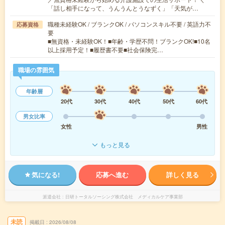
「話し相手になって、うんうんとうなずく」「天気が…
職種未経験OK / ブランクOK / パソコンスキル不要 / 英語力不
応募資格
要
■無資格・未経験OK！■年齢・学歴不問！ブランクOK!■10名
以上採用予定！■履歴書不要■社会保険完…
職場の雰囲気
年齢層
20代
30代
40代
50代
60代
男女比率
女性
男性
もっと見る
気になる!
応募へ進む
詳しく見る
派遣会社
日研トータルソーシング株式会社 メディカルケア事業部
未読
掲載日
2026/08/08