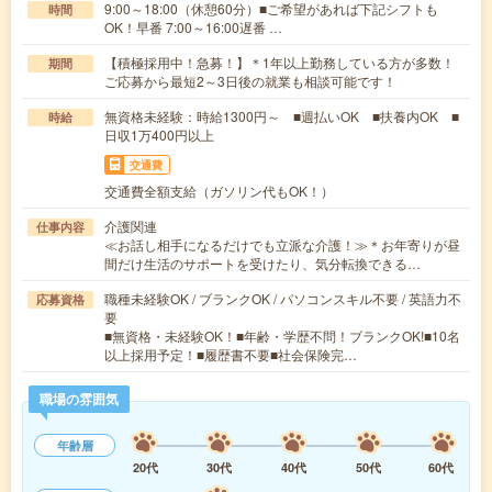
9:00～18:00（休憩60分）■ご希望があれば下記シフトも
時間
OK！早番 7:00～16:00遅番 …
【積極採用中！急募！】＊1年以上勤務している方が多数！
期間
ご応募から最短2～3日後の就業も相談可能です！
無資格未経験：時給1300円～ ■週払いOK ■扶養内OK ■
時給
日収1万400円以上
交通費
交通費全額支給（ガソリン代もOK！）
介護関連
仕事内容
≪お話し相手になるだけでも立派な介護！≫＊お年寄りが昼
間だけ生活のサポートを受けたり、気分転換できる…
職種未経験OK / ブランクOK / パソコンスキル不要 / 英語力不
応募資格
要
■無資格・未経験OK！■年齢・学歴不問！ブランクOK!■10名
以上採用予定！■履歴書不要■社会保険完…
職場の雰囲気
年齢層
20代
30代
40代
50代
60代