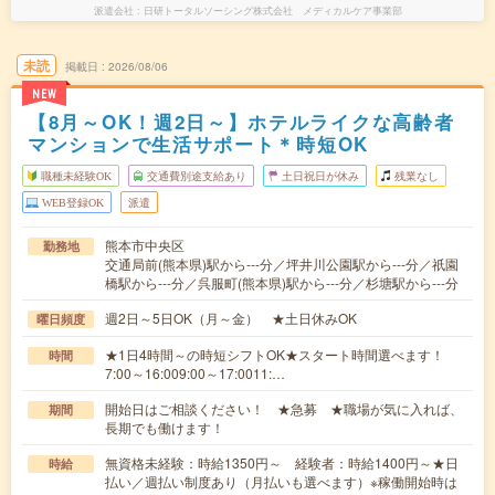
派遣会社
日研トータルソーシング株式会社 メディカルケア事業部
未読
掲載日
2026/08/06
NEW
【8月～OK！週2日～】ホテルライクな高齢者
マンションで生活サポート＊時短OK
職種未経験OK
交通費別途支給あり
土日祝日が休み
残業なし
WEB登録OK
派遣
熊本市中央区
勤務地
交通局前(熊本県)駅から---分／坪井川公園駅から---分／祇園
橋駅から---分／呉服町(熊本県)駅から---分／杉塘駅から---分
週2日～5日OK（月～金） ★土日休みOK
曜日頻度
★1日4時間～の時短シフトOK★スタート時間選べます！
時間
7:00～16:009:00～17:0011:…
開始日はご相談ください！ ★急募 ★職場が気に入れば、
期間
長期でも働けます！
無資格未経験：時給1350円～ 経験者：時給1400円～★日
時給
払い／週払い制度あり（月払いも選べます）※稼働開始時は