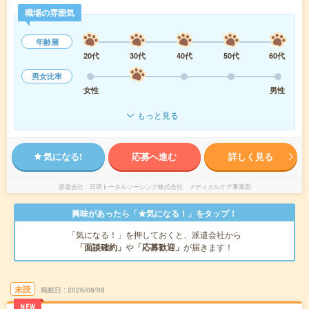
職場の雰囲気
年齢層
20代
30代
40代
50代
60代
男女比率
女性
男性
もっと見る
気になる!
応募へ進む
詳しく見る
派遣会社
日研トータルソーシング株式会社 メディカルケア事業部
興味があったら「★気になる！」をタップ！
「気になる！」を押しておくと、派遣会社から
「面談確約」
や
「応募歓迎」
が届きます！
未読
掲載日
2026/08/08
NEW