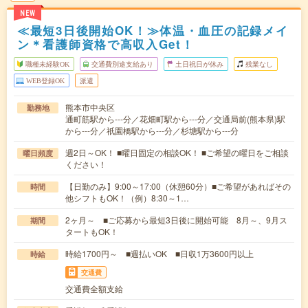
NEW
≪最短3日後開始OK！≫体温・血圧の記録メイ
ン＊看護師資格で高収入Get！
職種未経験OK
交通費別途支給あり
土日祝日が休み
残業なし
WEB登録OK
派遣
熊本市中央区
勤務地
通町筋駅から---分／花畑町駅から---分／交通局前(熊本県)駅
から---分／祇園橋駅から---分／杉塘駅から---分
週2日～OK！ ■曜日固定の相談OK！ ■ご希望の曜日をご相談
曜日頻度
ください！
【日勤のみ】9:00～17:00（休憩60分）■ご希望があればその
時間
他シフトもOK！（例）8:30～1…
2ヶ月～ ■ご応募から最短3日後に開始可能 8月～、9月ス
期間
タートもOK！
時給1700円～ ■週払いOK ■日収1万3600円以上
時給
交通費
交通費全額支給