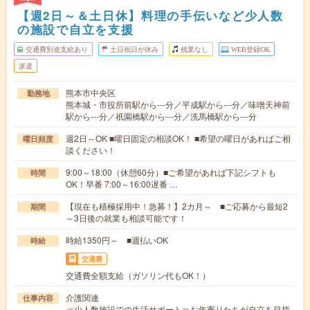
【週2日～＆土日休】料理の手伝いなど少人数
の施設で自立を支援
交通費別途支給あり
土日祝日が休み
残業なし
WEB登録OK
派遣
熊本市中央区
勤務地
熊本城・市役所前駅から---分／平成駅から---分／味噌天神前
駅から---分／祇園橋駅から---分／洗馬橋駅から---分
週2日～OK ■曜日固定の相談OK！ ■希望の曜日があればご相
曜日頻度
談ください！
9:00～18:00（休憩60分）■ご希望があれば下記シフトも
時間
OK！早番 7:00～16:00遅番 …
【現在も積極採用中！急募！】2カ月～ ■ご応募から最短2
期間
～3日後の就業も相談可能です！
時給1350円～ ■週払いOK
時給
交通費
交通費全額支給（ガソリン代もOK！）
介護関連
仕事内容
≪少人数施設での生活サポート≫お年寄りたちが自立を目指