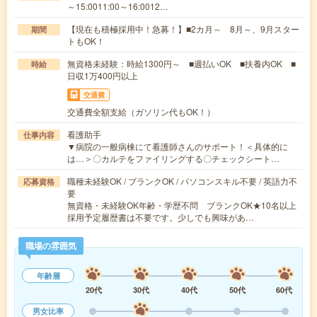
～15:0011:00～16:0012…
【現在も積極採用中！急募！】■2カ月～ 8月～、9月スター
期間
トもOK！
無資格未経験：時給1300円～ ■週払いOK ■扶養内OK ■
時給
日収1万400円以上
交通費
交通費全額支給（ガソリン代もOK！）
看護助手
仕事内容
▼病院の一般病棟にて看護師さんのサポート！＜具体的に
は…＞〇カルテをファイリングする〇チェックシート…
職種未経験OK / ブランクOK / パソコンスキル不要 / 英語力不
応募資格
要
無資格・未経験OK年齢・学歴不問 ブランクOK★10名以上
採用予定履歴書は不要です。少しでも興味があ…
職場の雰囲気
年齢層
20代
30代
40代
50代
60代
男女比率