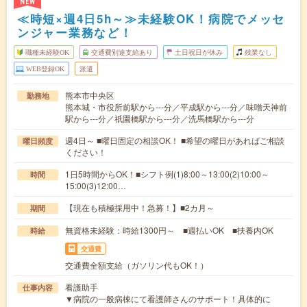
NEW
≪時短×週4日5h～≫未経験OK！病院でメッセ
ンジャー業務など！
職種未経験OK
交通費別途支給あり
土日祝日が休み
残業なし
WEB登録OK
派遣
熊本市中央区
勤務地
熊本城・市役所前駅から---分／平成駅から---分／味噌天神前
駅から---分／祇園橋駅から---分／洗馬橋駅から---分
週4日～ ■曜日固定の相談OK！ ■希望の曜日があればご相談
曜日頻度
ください！
1日5時間からOK！■シフト例(1)8:00～13:00(2)10:00～
時間
15:00(3)12:00…
【現在も積極採用中！急募！】■2カ月～
期間
無資格未経験：時給1300円～ ■週払いOK ■扶養内OK
時給
交通費
交通費全額支給（ガソリン代もOK！）
看護助手
仕事内容
▼病院の一般病棟にて看護師さんのサポート！具体的に