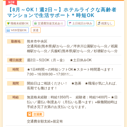
NEW
【8月～OK！週2日～】ホテルライクな高齢者
マンションで生活サポート＊時短OK
職種未経験OK
交通費別途支給あり
土日祝日が休み
残業なし
WEB登録OK
派遣
熊本市中央区
勤務地
交通局前(熊本県)駅から---分／坪井川公園駅から---分／祇園
橋駅から---分／呉服町(熊本県)駅から---分／杉塘駅から---分
週2日～5日OK（月～金） ★土日休みOK
曜日頻度
★1日4時間～の時短シフトOK★スタート時間選べます！
時間
7:00～16:009:00～17:0011:…
開始日はご相談ください！ ★急募 ★職場が気に入れば、
期間
長期でも働けます！
無資格未経験：時給1350円～ 経験者：時給1400円～★日
時給
払い／週払い制度あり（月払いも選べます）※稼働開始時は
手続き完了次第のお支払いとなります。
交通費
交通費全額支給※規定有