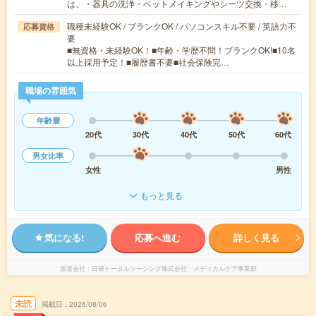
は、・器具の洗浄・ベットメイキングやシーツ交換・移…
職種未経験OK / ブランクOK / パソコンスキル不要 / 英語力不
応募資格
要
■無資格・未経験OK！■年齢・学歴不問！ブランクOK!■10名
以上採用予定！■履歴書不要■社会保険完…
職場の雰囲気
年齢層
20代
30代
40代
50代
60代
男女比率
女性
男性
もっと見る
気になる!
応募へ進む
詳しく見る
派遣会社
日研トータルソーシング株式会社 メディカルケア事業部
未読
掲載日
2026/08/06