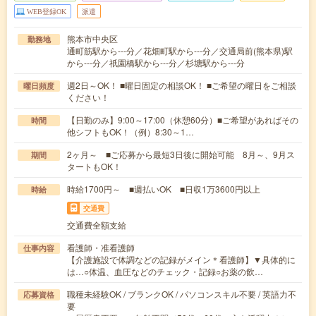
WEB登録OK
派遣
熊本市中央区
勤務地
通町筋駅から---分／花畑町駅から---分／交通局前(熊本県)駅
から---分／祇園橋駅から---分／杉塘駅から---分
週2日～OK！ ■曜日固定の相談OK！ ■ご希望の曜日をご相談
曜日頻度
ください！
【日勤のみ】9:00～17:00（休憩60分）■ご希望があればその
時間
他シフトもOK！（例）8:30～1…
2ヶ月～ ■ご応募から最短3日後に開始可能 8月～、9月ス
期間
タートもOK！
時給1700円～ ■週払いOK ■日収1万3600円以上
時給
交通費
交通費全額支給
看護師・准看護師
仕事内容
【介護施設で体調などの記録がメイン＊看護師】▼具体的に
は…○体温、血圧などのチェック・記録○お薬の飲…
職種未経験OK / ブランクOK / パソコンスキル不要 / 英語力不
応募資格
要