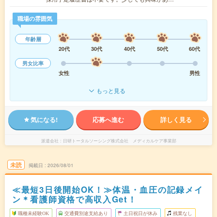
職場の雰囲気
年齢層
20代
30代
40代
50代
60代
男女比率
女性
男性
もっと見る
気になる!
応募へ進む
詳しく見る
派遣会社
日研トータルソーシング株式会社 メディカルケア事業部
未読
掲載日
2026/08/01
≪最短3日後開始OK！≫体温・血圧の記録メイ
ン＊看護師資格で高収入Get！
職種未経験OK
交通費別途支給あり
土日祝日が休み
残業なし