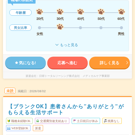
年齢層
20代
30代
40代
50代
60代
男女比率
女性
男性
もっと見る
気になる!
応募へ進む
詳しく見る
派遣会社
日研トータルソーシング株式会社 メディカルケア事業部
未読
掲載日
2026/08/02
【ブランクOK】患者さんから”ありがとう”が
もらえる生活サポート
職種未経験OK
交通費別途支給あり
土日祝日が休み
残業なし
WEB登録OK
派遣