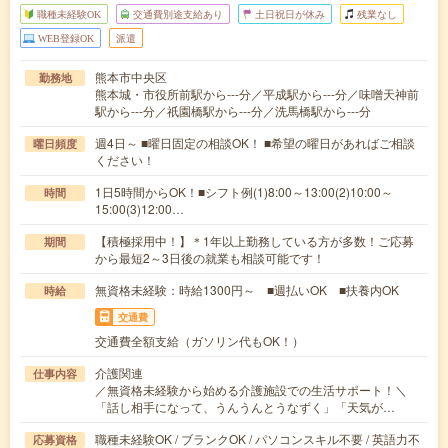
職種未経験OK
交通費別途支給あり
土日祝日が休み
残業なし
WEB登録OK
派遣
熊本市中央区
勤務地
熊本城・市役所前駅から---分／平成駅から---分／味噌天神前
駅から---分／祇園橋駅から---分／洗馬橋駅から---分
週4日～ ■曜日固定の相談OK！ ■希望の曜日があればご相談
曜日頻度
ください！
1日5時間からOK！■シフト例(1)8:00～13:00(2)10:00～
時間
15:00(3)12:00…
【積極採用中！】＊1年以上勤務している方が多数！ご応募
期間
から最短2～3日後の就業も相談可能です！
無資格未経験：時給1300円～ ■週払いOK ■扶養内OK
時給
交通費
交通費全額支給（ガソリン代もOK！）
介護関連
仕事内容
／無資格未経験から始める介護施設での生活サポート！＼
「話し相手になって、うんうんとうなずく」「天気が…
職種未経験OK / ブランクOK / パソコンスキル不要 / 英語力不
応募資格