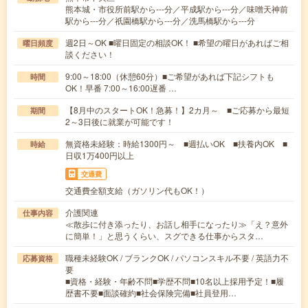
熊本城・市役所前駅から---分／平成駅から---分／味噌天神前
駅から---分／祇園橋駅から---分／洗馬橋駅から---分
週2日～OK ■曜日固定の相談OK！ ■希望の曜日があればご相
曜日頻度
談ください！
9:00～18:00（休憩60分）■ご希望があれば下記シフトも
時間
OK！早番 7:00～16:00遅番 …
【8月中のスタートOK！急募！】2カ月～ ■ご応募から最短
期間
2～3日後に就業が可能です！
無資格未経験：時給1300円～ ■週払いOK ■扶養内OK ■
時給
日収1万400円以上
交通費
交通費全額支給（ガソリン代もOK！）
介護関連
仕事内容
≪散歩に付き添ったり、お話し相手になったり≫「え？意外
に簡単！」と思うくらい、スグできる仕事からスタ…
職種未経験OK / ブランクOK / パソコンスキル不要 / 英語力不
応募資格
要
■資格・経験・年齢不問■学歴不問■10名以上採用予定！■履
歴書不要■面談確約■社会保険完備■社員登用…