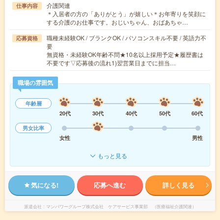
介護関連
仕事内容
＊入居者の方の「ありがとう」が嬉しい＊お年寄りを笑顔に
する介護のお仕事です。おじいちゃん、おばあちゃ…
職種未経験OK / ブランクOK / パソコンスキル不要 / 英語力不
応募資格
要
無資格・未経験OK年齢不問★10名以上採用予定★履歴書は
不要です▽応募後の流れ1)翌営業日までに担当…
職場の雰囲気
年齢層
20代
30代
40代
50代
60代
男女比率
女性
男性
もっと見る
気になる!
応募へ進む
詳しく見る
派遣会社
マンパワーグループ株式会社 ケアサービス事業部 （医療福祉介護関連）