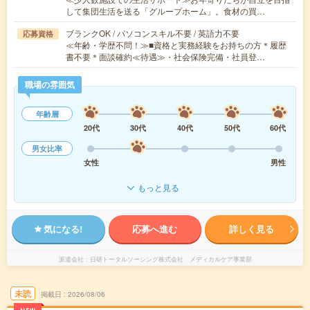
して集団生活を送る「グループホーム」。食材の買…
ブランクOK / パソコンスキル不要 / 英語力不要
応募資格
≪年齢・学歴不問！≫■資格と実務経験をお持ちの方＊履歴
書不要＊面談確約≪待遇≫・社会保険完備・社員登…
職場の雰囲気
年齢層
20代
30代
40代
50代
60代
男女比率
女性
男性
もっと見る
気になる!
応募へ進む
詳しく見る
派遣会社
日研トータルソーシング株式会社 メディカルケア事業部
未読
掲載日
2026/08/06