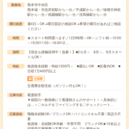
熊本市中央区
勤務地
熊本城・市役所前駅から---分／平成駅から---分／味噌天神前
駅から---分／祇園橋駅から---分／洗馬橋駅から---分
週4日～OK ※曜日固定の相談OK ※希望の曜日があればご相談
曜日頻度
ください
★スタート時間選べます／1日5時間～OK～シフト例～10:00
時間
～15:0011:00～16:0012…
【現在も積極採用中！急募！】■2カ月～ 8月～、9月スター
期間
トもOK！
無資格未経験：時給1300円～ ■週払いOK ■扶養内OK ■
時給
日収1万400円以上
交通費
交通費全額支給（ガソリン代もOK！）
看護助手
仕事内容
▼病院の一般病棟にて看護師さんのサポート！＜具体的に
は…＞〇カルテをファイリングする〇チェックシート…
職種未経験OK / ブランクOK / パソコンスキル不要 / 英語力不
応募資格
要
無資格・未経験OK年齢・学歴不問 ブランクOK★10名以上
採用予定履歴書は不要です。少しでも興味があ…