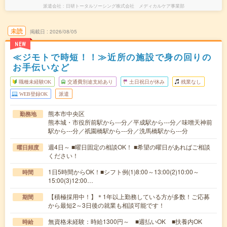
派遣会社
日研トータルソーシング株式会社 メディカルケア事業部
未読
掲載日
2026/08/05
NEW
≪ジモトで時短！！≫近所の施設で身の回りの
お手伝いなど
職種未経験OK
交通費別途支給あり
土日祝日が休み
残業なし
WEB登録OK
派遣
熊本市中央区
勤務地
熊本城・市役所前駅から---分／平成駅から---分／味噌天神前
駅から---分／祇園橋駅から---分／洗馬橋駅から---分
週4日～ ■曜日固定の相談OK！ ■希望の曜日があればご相談
曜日頻度
ください！
1日5時間からOK！■シフト例(1)8:00～13:00(2)10:00～
時間
15:00(3)12:00…
【積極採用中！】＊1年以上勤務している方が多数！ご応募
期間
から最短2～3日後の就業も相談可能です！
無資格未経験：時給1300円～ ■週払いOK ■扶養内OK
時給