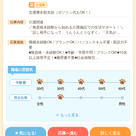
交通費
交通費全額支給（ガソリン代もOK！）
介護関連
仕事内容
／無資格未経験から始める介護施設での生活サポート！＼
「話し相手になって、うんうんとうなずく」「天気が…
職種未経験OK / ブランクOK / パソコンスキル不要 / 英語力不
応募資格
要
■無資格・未経験OK！■年齢・学歴不問！ブランクOK!■10名
以上採用予定！■履歴書不要■社会保険完…
職場の雰囲気
年齢層
20代
30代
40代
50代
60代
男女比率
女性
男性
もっと見る
気になる!
応募へ進む
詳しく見る