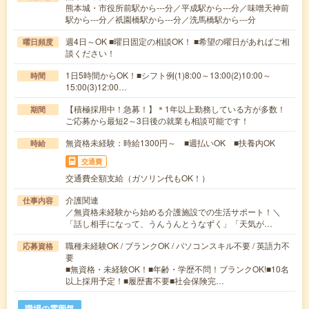
熊本城・市役所前駅から---分／平成駅から---分／味噌天神前
駅から---分／祇園橋駅から---分／洗馬橋駅から---分
週4日～OK ■曜日固定の相談OK！ ■希望の曜日があればご相
曜日頻度
談ください！
1日5時間からOK！■シフト例(1)8:00～13:00(2)10:00～
時間
15:00(3)12:00…
【積極採用中！急募！】＊1年以上勤務している方が多数！
期間
ご応募から最短2～3日後の就業も相談可能です！
無資格未経験：時給1300円～ ■週払いOK ■扶養内OK
時給
交通費
交通費全額支給（ガソリン代もOK！）
介護関連
仕事内容
／無資格未経験から始める介護施設での生活サポート！＼
「話し相手になって、うんうんとうなずく」「天気が…
職種未経験OK / ブランクOK / パソコンスキル不要 / 英語力不
応募資格
要
■無資格・未経験OK！■年齢・学歴不問！ブランクOK!■10名
以上採用予定！■履歴書不要■社会保険完…
職場の雰囲気