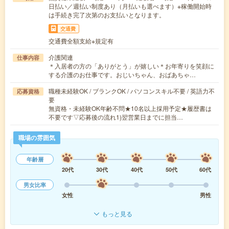
日払い／週払い制度あり（月払いも選べます）※稼働開始時
は手続き完了次第のお支払いとなります。
交通費
交通費全額支給※規定有
介護関連
仕事内容
＊入居者の方の「ありがとう」が嬉しい＊お年寄りを笑顔に
する介護のお仕事です。おじいちゃん、おばあちゃ…
職種未経験OK / ブランクOK / パソコンスキル不要 / 英語力不
応募資格
要
無資格・未経験OK年齢不問★10名以上採用予定★履歴書は
不要です▽応募後の流れ1)翌営業日までに担当…
職場の雰囲気
年齢層
20代
30代
40代
50代
60代
男女比率
女性
男性
もっと見る