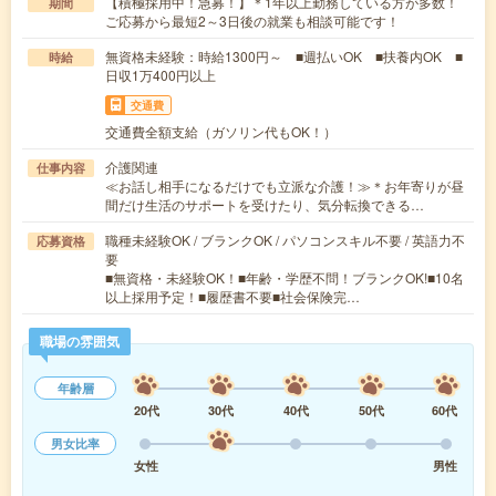
【積極採用中！急募！】＊1年以上勤務している方が多数！
期間
ご応募から最短2～3日後の就業も相談可能です！
無資格未経験：時給1300円～ ■週払いOK ■扶養内OK ■
時給
日収1万400円以上
交通費
交通費全額支給（ガソリン代もOK！）
介護関連
仕事内容
≪お話し相手になるだけでも立派な介護！≫＊お年寄りが昼
間だけ生活のサポートを受けたり、気分転換できる…
職種未経験OK / ブランクOK / パソコンスキル不要 / 英語力不
応募資格
要
■無資格・未経験OK！■年齢・学歴不問！ブランクOK!■10名
以上採用予定！■履歴書不要■社会保険完…
職場の雰囲気
年齢層
20代
30代
40代
50代
60代
男女比率
女性
男性