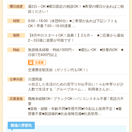
週2日～OK ■曜日固定の相談OK！ ■希望の曜日があればご相
曜日頻度
談ください！
9:00～18:00（休憩60分）■ご希望があれば下記シフトも
時間
OK！早番 7:00～16:00遅番 …
【8月中のスタートOK！急募！】2カ月～ ■ご応募から最短
期間
2～3日後に就業が可能です！
無資格未経験：時給1300円～ ■週払いOK ■扶養内OK ■
時給
日収1万400円以上
交通費
交通費全額支給（ガソリン代もOK！）
介護関連
仕事内容
≪自立した生活のための見守りやお手伝い！≫お年寄りが少
人数で生活する「グループホーム」。利用者さんが…
職種未経験OK / ブランクOK / パソコンスキル不要 / 英語力不
応募資格
要
■資格・経験・年齢不問■学歴不問■10名以上採用予定！■履
歴書不要■面談確約■社会保険完備■社員登用…
職場の雰囲気