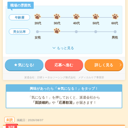
職場の雰囲気
年齢層
20代
30代
40代
50代
60代
男女比率
女性
男性
もっと見る
気になる!
応募へ進む
詳しく見る
派遣会社
日研トータルソーシング株式会社 メディカルケア事業部
興味があったら「★気になる！」をタップ！
「気になる！」を押しておくと、派遣会社から
「面談確約」
や
「応募歓迎」
が届きます！
未読
掲載日
2026/08/07
NEW