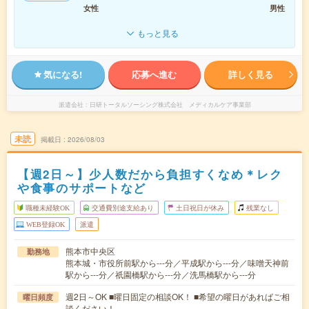
女性
男性
もっと見る
気になる!
応募へ進む
詳しく見る
派遣会社
日研トータルソーシング株式会社 メディカルケア事業部
未読
掲載日
2026/08/03
【週2日～】少人数だから負担すくなめ＊レク
や食事のサポートなど
職種未経験OK
交通費別途支給あり
土日祝日が休み
残業なし
WEB登録OK
派遣
熊本市中央区
勤務地
熊本城・市役所前駅から---分／平成駅から---分／味噌天神前
駅から---分／祇園橋駅から---分／洗馬橋駅から---分
週2日～OK ■曜日固定の相談OK！ ■希望の曜日があればご相
曜日頻度
談ください！