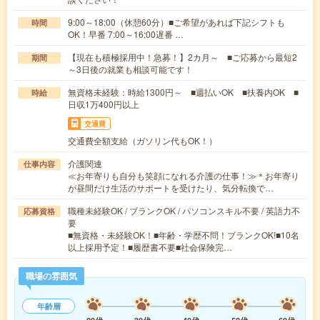
9:00～18:00（休憩60分）■ご希望があれば下記シフトも
時間
OK！早番 7:00～16:00遅番 …
【現在も積極採用中！急募！】2カ月～ ■ご応募から最短2
期間
～3日後の就業も相談可能です！
無資格未経験：時給1300円～ ■週払いOK ■扶養内OK ■
時給
日収1万400円以上
交通費
交通費全額支給（ガソリン代もOK！）
介護関連
仕事内容
≪お年寄りも自分も笑顔になれる介護の仕事！≫＊お年寄り
が昼間だけ生活のサポートを受けたり、気分転換で…
職種未経験OK / ブランクOK / パソコンスキル不要 / 英語力不
応募資格
要
■無資格・未経験OK！■年齢・学歴不問！ブランクOK!■10名
以上採用予定！■履歴書不要■社会保険完…
職場の雰囲気
年齢層