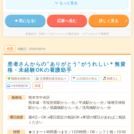
もっと見る
気になる!
応募へ進む
詳しく見る
派遣会社
日研トータルソーシング株式会社 メディカルケア事業部
未読
掲載日
2026/08/04
患者さんからの”ありがとう”がうれしい＊無資
格・未経験OKの看護助手
職種未経験OK
交通費別途支給あり
土日祝日が休み
残業なし
WEB登録OK
派遣
熊本市中央区
勤務地
熊本城・市役所前駅から---分／平成駅から---分／味噌天神前
駅から---分／祇園橋駅から---分／洗馬橋駅から---分
週4日～OK ※曜日固定の相談OK ※希望の曜日があればご相談
曜日頻度
ください
★スタート時間選べます／1日5時間～OK～シフト例～10:00
時間