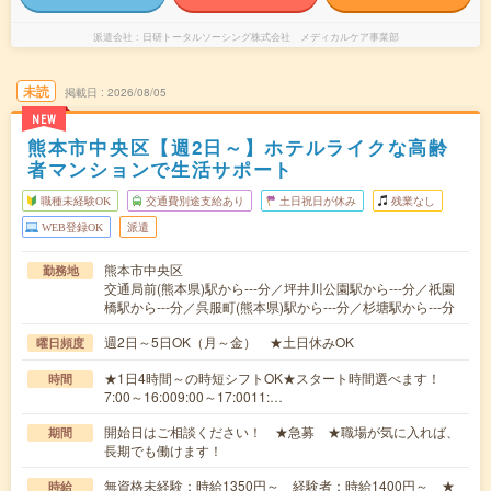
派遣会社
日研トータルソーシング株式会社 メディカルケア事業部
未読
掲載日
2026/08/05
NEW
熊本市中央区【週2日～】ホテルライクな高齢
者マンションで生活サポート
職種未経験OK
交通費別途支給あり
土日祝日が休み
残業なし
WEB登録OK
派遣
熊本市中央区
勤務地
交通局前(熊本県)駅から---分／坪井川公園駅から---分／祇園
橋駅から---分／呉服町(熊本県)駅から---分／杉塘駅から---分
週2日～5日OK（月～金） ★土日休みOK
曜日頻度
★1日4時間～の時短シフトOK★スタート時間選べます！
時間
7:00～16:009:00～17:0011:…
開始日はご相談ください！ ★急募 ★職場が気に入れば、
期間
長期でも働けます！
無資格未経験：時給1350円～ 経験者：時給1400円～ ★
時給