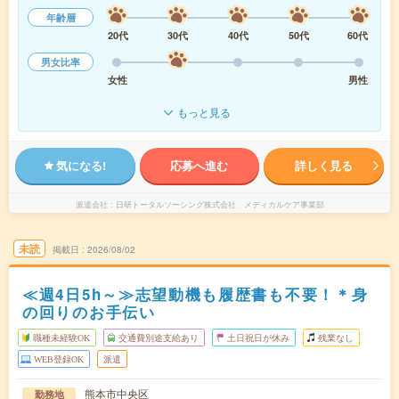
年齢層
20代
30代
40代
50代
60代
男女比率
女性
男性
もっと見る
気になる!
応募へ進む
詳しく見る
派遣会社
日研トータルソーシング株式会社 メディカルケア事業部
未読
掲載日
2026/08/02
≪週4日5h～≫志望動機も履歴書も不要！＊身
の回りのお手伝い
職種未経験OK
交通費別途支給あり
土日祝日が休み
残業なし
WEB登録OK
派遣
熊本市中央区
勤務地