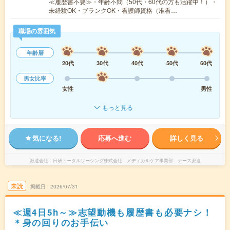
≪履歴書不要≫・年齢不問（50代・60代の方も活躍中！）・
未経験OK・ブランクOK・看護師資格（准看…
職場の雰囲気
年齢層
20代
30代
40代
50代
60代
男女比率
女性
男性
もっと見る
気になる!
応募へ進む
詳しく見る
派遣会社
日研トータルソーシング株式会社 メディカルケア事業部 ナース派遣
未読
掲載日
2026/07/31
≪週4日5h～≫志望動機も履歴書も必要ナシ！
＊身の回りのお手伝い