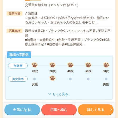
交通費全額支給（ガソリン代もOK！）
介護関連
仕事内容
＜無資格・未経験OK！お話相手などの生活支援＞ 施設にい
るおじいちゃん・おばあちゃんのお話し相手など…
職種未経験OK / ブランクOK / パソコンスキル不要 / 英語力不
応募資格
要
■無資格・未経験OK！■年齢・学歴不問！ブランクOK!■10名
以上採用予定！■履歴書不要■社会保険完…
職場の雰囲気
年齢層
20代
30代
40代
50代
60代
男女比率
女性
男性
もっと見る
気になる!
応募へ進む
詳しく見る