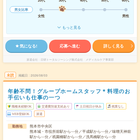
20代
30代
40代
50代
60代
男女比率
女性
男性
もっと見る
気になる!
応募へ進む
詳しく見る
派遣会社
日研トータルソーシング株式会社 メディカルケア事業部
未読
掲載日
2026/08/03
年齢不問！グループホームスタッフ＊料理のお
手伝いも仕事の一つ
職種未経験OK
交通費別途支給あり
土日祝日が休み
残業なし
WEB登録OK
派遣
熊本市中央区
勤務地
熊本城・市役所前駅から---分／平成駅から---分／味噌天神前
駅から---分／祇園橋駅から---分／洗馬橋駅から---分