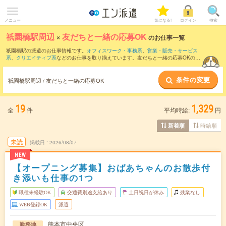
メニュー
気になる!
ログイン
検索
祇園橋駅周辺
×
友だちと一緒の応募OK
のお仕事一覧
祇園橋駅の派遣のお仕事情報です。
オフィスワーク・事務系
、
営業・販売・サービス
系
、
クリエイティブ系
などのお仕事を取り揃えています。友だちと一緒の応募OKの条
件の他に、
交通費別途支給あり
、
職種未経験OK
、
週4日勤務
などのこだわり条件も取
り揃えています。
条件の変更
祇園橋駅周辺 / 友だちと一緒の応募OK
19
1,329
全
件
平均時給:
円
時給順
新着順
未読
掲載日
2026/08/07
NEW
【オープニング募集】おばあちゃんのお散歩付
き添いも仕事の1つ
職種未経験OK
交通費別途支給あり
土日祝日が休み
残業なし
WEB登録OK
派遣
熊本市中央区
勤務地