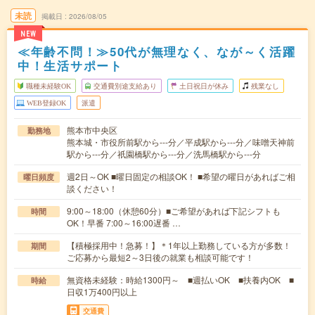
未読
掲載日
2026/08/05
NEW
≪年齢不問！≫50代が無理なく、なが～く活躍
中！生活サポート
職種未経験OK
交通費別途支給あり
土日祝日が休み
残業なし
WEB登録OK
派遣
熊本市中央区
勤務地
熊本城・市役所前駅から---分／平成駅から---分／味噌天神前
駅から---分／祇園橋駅から---分／洗馬橋駅から---分
週2日～OK ■曜日固定の相談OK！ ■希望の曜日があればご相
曜日頻度
談ください！
9:00～18:00（休憩60分）■ご希望があれば下記シフトも
時間
OK！早番 7:00～16:00遅番 …
【積極採用中！急募！】＊1年以上勤務している方が多数！
期間
ご応募から最短2～3日後の就業も相談可能です！
無資格未経験：時給1300円～ ■週払いOK ■扶養内OK ■
時給
日収1万400円以上
交通費