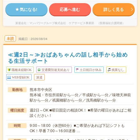
気になる!
応募へ進む
詳しく見る
派遣会社
マンパワーグループ株式会社 ケアサービス事業部 （医療福祉介護関連）
未読
掲載日
2026/08/04
≪週2日～≫おばあちゃんの話し相手から始め
る生活サポート
職種未経験OK
交通費別途支給あり
土日祝日が休み
残業なし
WEB登録OK
派遣
熊本市中央区
勤務地
熊本城・市役所前駅から---分／平成駅から---分／味噌天神前
駅から---分／祇園橋駅から---分／洗馬橋駅から---分
週2日～OK ■曜日固定の相談OK！ ■希望の曜日があればご相
曜日頻度
談ください！
9:00～18:00（休憩60分）■ご希望があれば下記シフトも
時間
OK！早番 7:00～16:00遅番 …