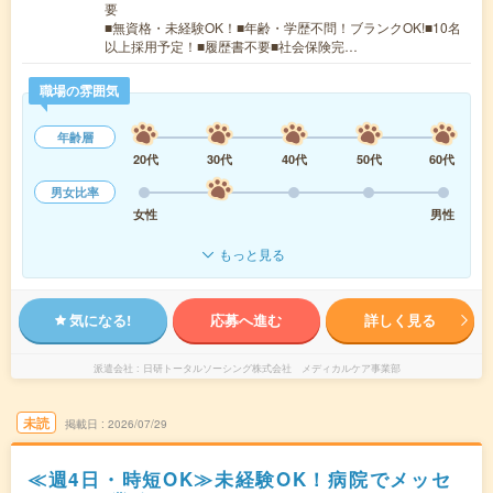
要
■無資格・未経験OK！■年齢・学歴不問！ブランクOK!■10名
以上採用予定！■履歴書不要■社会保険完…
職場の雰囲気
年齢層
20代
30代
40代
50代
60代
男女比率
女性
男性
もっと見る
気になる!
応募へ進む
詳しく見る
派遣会社
日研トータルソーシング株式会社 メディカルケア事業部
未読
掲載日
2026/07/29
≪週4日・時短OK≫未経験OK！病院でメッセ