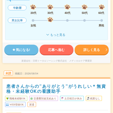
年齢層
20代
30代
40代
50代
60代
男女比率
女性
男性
もっと見る
気になる!
応募へ進む
詳しく見る
派遣会社
日研トータルソーシング株式会社 メディカルケア事業部
未読
掲載日
2026/08/04
患者さんからの”ありがとう”がうれしい＊無資
格・未経験OKの看護助手
職種未経験OK
交通費別途支給あり
土日祝日が休み
残業なし
WEB登録OK
派遣