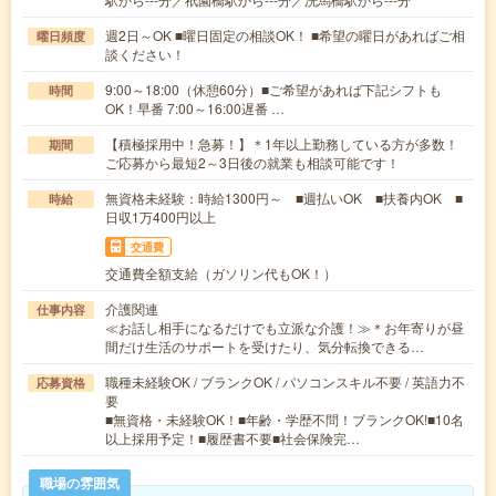
週2日～OK ■曜日固定の相談OK！ ■希望の曜日があればご相
曜日頻度
談ください！
9:00～18:00（休憩60分）■ご希望があれば下記シフトも
時間
OK！早番 7:00～16:00遅番 …
【積極採用中！急募！】＊1年以上勤務している方が多数！
期間
ご応募から最短2～3日後の就業も相談可能です！
無資格未経験：時給1300円～ ■週払いOK ■扶養内OK ■
時給
日収1万400円以上
交通費
交通費全額支給（ガソリン代もOK！）
介護関連
仕事内容
≪お話し相手になるだけでも立派な介護！≫＊お年寄りが昼
間だけ生活のサポートを受けたり、気分転換できる…
職種未経験OK / ブランクOK / パソコンスキル不要 / 英語力不
応募資格
要
■無資格・未経験OK！■年齢・学歴不問！ブランクOK!■10名
以上採用予定！■履歴書不要■社会保険完…
職場の雰囲気