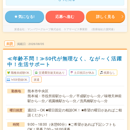
気になる!
応募へ進む
詳しく見る
派遣会社
マンパワーグループ株式会社 ケアサービス事業部 （医療福祉介護関連）
未読
掲載日
2026/08/05
≪年齢不問！≫50代が無理なく、なが～く活躍
中！生活サポート
職種未経験OK
交通費別途支給あり
土日祝日が休み
残業なし
WEB登録OK
派遣
熊本市中央区
勤務地
熊本城・市役所前駅から---分／平成駅から---分／味噌天神前
駅から---分／祇園橋駅から---分／洗馬橋駅から---分
週2日～OK ■曜日固定の相談OK！ ■希望の曜日があればご相
曜日頻度
談ください！
9:00～18:00（休憩60分）■ご希望があれば下記シフトも
時間
OK！早番 7:00～16:00遅番 …