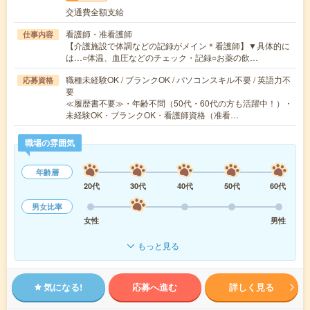
交通費全額支給
看護師・准看護師
仕事内容
【介護施設で体調などの記録がメイン＊看護師】▼具体的に
は…○体温、血圧などのチェック・記録○お薬の飲…
職種未経験OK / ブランクOK / パソコンスキル不要 / 英語力不
応募資格
要
≪履歴書不要≫・年齢不問（50代・60代の方も活躍中！）・
未経験OK・ブランクOK・看護師資格（准看…
職場の雰囲気
年齢層
20代
30代
40代
50代
60代
男女比率
女性
男性
もっと見る
気になる!
応募へ進む
詳しく見る