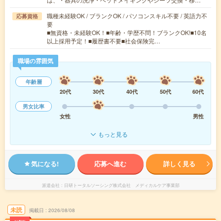
職種未経験OK / ブランクOK / パソコンスキル不要 / 英語力不
応募資格
要
■無資格・未経験OK！■年齢・学歴不問！ブランクOK!■10名
以上採用予定！■履歴書不要■社会保険完…
職場の雰囲気
年齢層
20代
30代
40代
50代
60代
男女比率
女性
男性
もっと見る
気になる!
応募へ進む
詳しく見る
派遣会社
日研トータルソーシング株式会社 メディカルケア事業部
未読
掲載日
2026/08/08