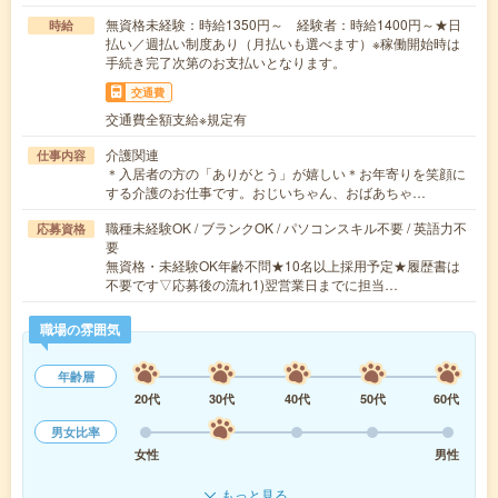
無資格未経験：時給1350円～ 経験者：時給1400円～★日
時給
払い／週払い制度あり（月払いも選べます）※稼働開始時は
手続き完了次第のお支払いとなります。
交通費
交通費全額支給※規定有
介護関連
仕事内容
＊入居者の方の「ありがとう」が嬉しい＊お年寄りを笑顔に
する介護のお仕事です。おじいちゃん、おばあちゃ…
職種未経験OK / ブランクOK / パソコンスキル不要 / 英語力不
応募資格
要
無資格・未経験OK年齢不問★10名以上採用予定★履歴書は
不要です▽応募後の流れ1)翌営業日までに担当…
職場の雰囲気
年齢層
20代
30代
40代
50代
60代
男女比率
女性
男性
もっと見る