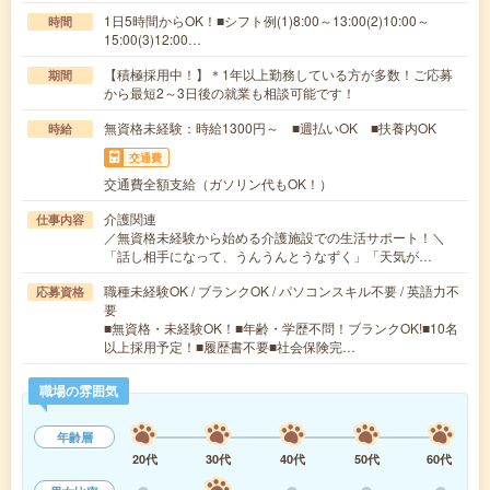
1日5時間からOK！■シフト例(1)8:00～13:00(2)10:00～
時間
15:00(3)12:00…
【積極採用中！】＊1年以上勤務している方が多数！ご応募
期間
から最短2～3日後の就業も相談可能です！
無資格未経験：時給1300円～ ■週払いOK ■扶養内OK
時給
交通費
交通費全額支給（ガソリン代もOK！）
介護関連
仕事内容
／無資格未経験から始める介護施設での生活サポート！＼
「話し相手になって、うんうんとうなずく」「天気が…
職種未経験OK / ブランクOK / パソコンスキル不要 / 英語力不
応募資格
要
■無資格・未経験OK！■年齢・学歴不問！ブランクOK!■10名
以上採用予定！■履歴書不要■社会保険完…
職場の雰囲気
年齢層
20代
30代
40代
50代
60代