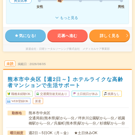
男女比率
女性
男性
もっと見る
気になる!
応募へ進む
詳しく見る
派遣会社
日研トータルソーシング株式会社 メディカルケア事業部
未読
掲載日
2026/08/05
熊本市中央区【週2日～】ホテルライクな高齢
者マンションで生活サポート
職種未経験OK
交通費別途支給あり
土日祝日が休み
残業なし
WEB登録OK
派遣
熊本市中央区
勤務地
交通局前(熊本県)駅から---分／坪井川公園駅から---分／祇園
橋駅から---分／呉服町(熊本県)駅から---分／杉塘駅から---分
週2日～5日OK（月～金） ★土日休みOK
曜日頻度