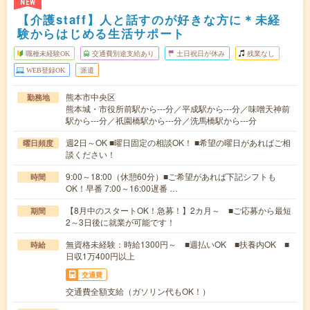
NEW
【介護staff】人と話すのが好きな方に＊未経
験からはじめる生活サポート
職種未経験OK
交通費別途支給あり
土日祝日が休み
残業なし
WEB登録OK
派遣
熊本市中央区
勤務地
熊本城・市役所前駅から---分／平成駅から---分／味噌天神前
駅から---分／祇園橋駅から---分／洗馬橋駅から---分
週2日～OK ■曜日固定の相談OK！ ■希望の曜日があればご相
曜日頻度
談ください！
9:00～18:00（休憩60分）■ご希望があれば下記シフトも
時間
OK！早番 7:00～16:00遅番 …
【8月中のスタートOK！急募！】2カ月～ ■ご応募から最短
期間
2～3日後に就業が可能です！
無資格未経験：時給1300円～ ■週払いOK ■扶養内OK ■
時給
日収1万400円以上
交通費
交通費全額支給（ガソリン代もOK！）