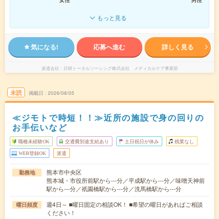
もっと見る
気になる!
応募へ進む
詳しく見る
派遣会社
日研トータルソーシング株式会社 メディカルケア事業部
未読
掲載日
2026/08/05
≪ジモトで時短！！≫近所の施設で身の回りの
お手伝いなど
職種未経験OK
交通費別途支給あり
土日祝日が休み
残業なし
WEB登録OK
派遣
熊本市中央区
勤務地
熊本城・市役所前駅から---分／平成駅から---分／味噌天神前
駅から---分／祇園橋駅から---分／洗馬橋駅から---分
週4日～ ■曜日固定の相談OK！ ■希望の曜日があればご相談
曜日頻度
ください！