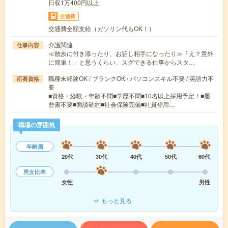
日収1万400円以上
交通費
交通費全額支給（ガソリン代もOK！）
介護関連
仕事内容
≪散歩に付き添ったり、お話し相手になったり≫「え？意外
に簡単！」と思うくらい、スグできる仕事からスタ…
職種未経験OK / ブランクOK / パソコンスキル不要 / 英語力不
応募資格
要
■資格・経験・年齢不問■学歴不問■10名以上採用予定！■履
歴書不要■面談確約■社会保険完備■社員登用…
職場の雰囲気
年齢層
20代
30代
40代
50代
60代
男女比率
女性
男性
もっと見る