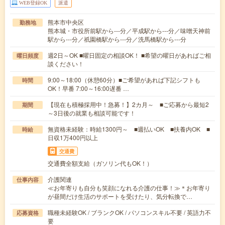
WEB登録OK
派遣
熊本市中央区
勤務地
熊本城・市役所前駅から---分／平成駅から---分／味噌天神前
駅から---分／祇園橋駅から---分／洗馬橋駅から---分
週2日～OK ■曜日固定の相談OK！ ■希望の曜日があればご相
曜日頻度
談ください！
9:00～18:00（休憩60分）■ご希望があれば下記シフトも
時間
OK！早番 7:00～16:00遅番 …
【現在も積極採用中！急募！】2カ月～ ■ご応募から最短2
期間
～3日後の就業も相談可能です！
無資格未経験：時給1300円～ ■週払いOK ■扶養内OK ■
時給
日収1万400円以上
交通費
交通費全額支給（ガソリン代もOK！）
介護関連
仕事内容
≪お年寄りも自分も笑顔になれる介護の仕事！≫＊お年寄り
が昼間だけ生活のサポートを受けたり、気分転換で…
職種未経験OK / ブランクOK / パソコンスキル不要 / 英語力不
応募資格
要