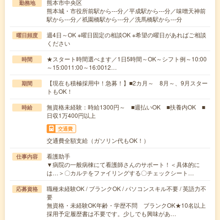
熊本市中央区
勤務地
熊本城・市役所前駅から---分／平成駅から---分／味噌天神前
駅から---分／祇園橋駅から---分／洗馬橋駅から---分
週4日～OK ※曜日固定の相談OK ※希望の曜日があればご相談
曜日頻度
ください
★スタート時間選べます／1日5時間～OK～シフト例～10:00
時間
～15:0011:00～16:0012…
【現在も積極採用中！急募！】■2カ月～ 8月～、9月スター
期間
トもOK！
無資格未経験：時給1300円～ ■週払いOK ■扶養内OK ■
時給
日収1万400円以上
交通費
交通費全額支給（ガソリン代もOK！）
看護助手
仕事内容
▼病院の一般病棟にて看護師さんのサポート！＜具体的に
は…＞〇カルテをファイリングする〇チェックシート…
職種未経験OK / ブランクOK / パソコンスキル不要 / 英語力不
応募資格
要
無資格・未経験OK年齢・学歴不問 ブランクOK★10名以上
採用予定履歴書は不要です。少しでも興味があ…