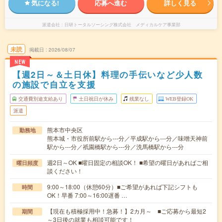
気になる!
応募へ進む
詳しく見る
派遣会社
日研トータルソーシング株式会社 メディカルケア事業部
未読
掲載日
2026/08/07
NEW
【週2日～＆土日休】料理の手伝いなど少人数
の施設で自立を支援
交通費別途支給あり
土日祝日が休み
残業なし
WEB登録OK
派遣
熊本市中央区
勤務地
熊本城・市役所前駅から---分／平成駅から---分／味噌天神前
駅から---分／祇園橋駅から---分／洗馬橋駅から---分
週2日～OK ■曜日固定の相談OK！ ■希望の曜日があればご相
曜日頻度
談ください！
9:00～18:00（休憩60分）■ご希望があれば下記シフトも
時間
OK！早番 7:00～16:00遅番 …
【現在も積極採用中！急募！】2カ月～ ■ご応募から最短2
期間
～3日後の就業も相談可能です！