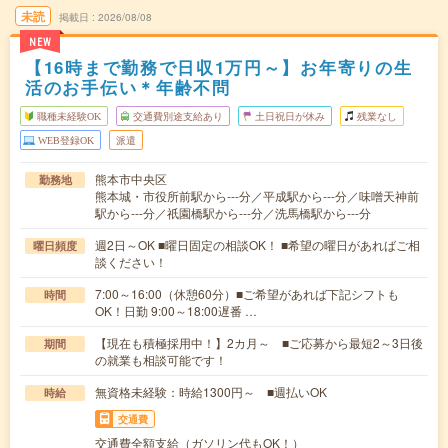
未読
掲載日
2026/08/08
NEW
【16時まで勤務で日収1万円～】お年寄りの生
活のお手伝い＊年齢不問
職種未経験OK
交通費別途支給あり
土日祝日が休み
残業なし
WEB登録OK
派遣
熊本市中央区
勤務地
熊本城・市役所前駅から---分／平成駅から---分／味噌天神前
駅から---分／祇園橋駅から---分／洗馬橋駅から---分
週2日～OK ■曜日固定の相談OK！ ■希望の曜日があればご相
曜日頻度
談ください！
7:00～16:00（休憩60分）■ご希望があれば下記シフトも
時間
OK！日勤 9:00～18:00遅番 …
【現在も積極採用中！】2カ月～ ■ご応募から最短2～3日後
期間
の就業も相談可能です！
無資格未経験：時給1300円～ ■週払いOK
時給
交通費
交通費全額支給（ガソリン代もOK！）