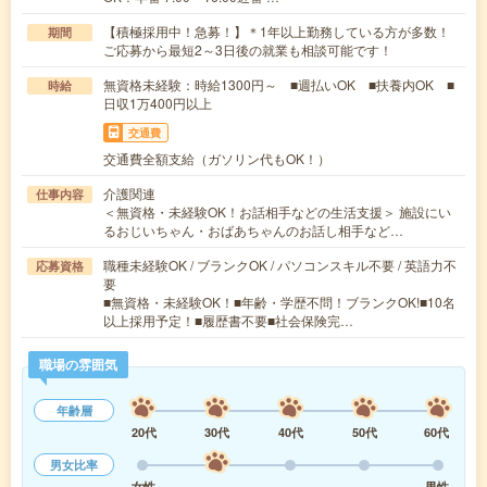
【積極採用中！急募！】＊1年以上勤務している方が多数！
期間
ご応募から最短2～3日後の就業も相談可能です！
無資格未経験：時給1300円～ ■週払いOK ■扶養内OK ■
時給
日収1万400円以上
交通費
交通費全額支給（ガソリン代もOK！）
介護関連
仕事内容
＜無資格・未経験OK！お話相手などの生活支援＞ 施設にい
るおじいちゃん・おばあちゃんのお話し相手など…
職種未経験OK / ブランクOK / パソコンスキル不要 / 英語力不
応募資格
要
■無資格・未経験OK！■年齢・学歴不問！ブランクOK!■10名
以上採用予定！■履歴書不要■社会保険完…
職場の雰囲気
年齢層
20代
30代
40代
50代
60代
男女比率
女性
男性