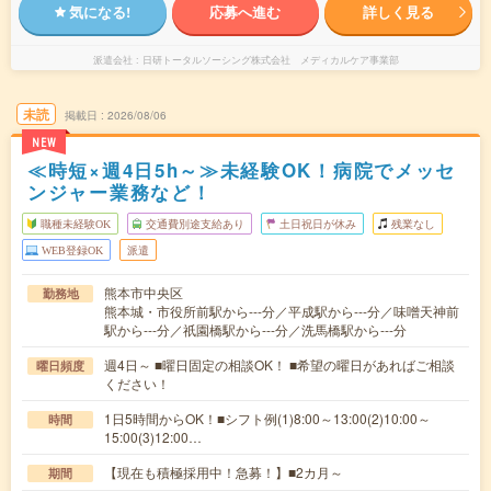
気になる!
応募へ進む
詳しく見る
派遣会社
日研トータルソーシング株式会社 メディカルケア事業部
未読
掲載日
2026/08/06
NEW
≪時短×週4日5h～≫未経験OK！病院でメッセ
ンジャー業務など！
職種未経験OK
交通費別途支給あり
土日祝日が休み
残業なし
WEB登録OK
派遣
熊本市中央区
勤務地
熊本城・市役所前駅から---分／平成駅から---分／味噌天神前
駅から---分／祇園橋駅から---分／洗馬橋駅から---分
週4日～ ■曜日固定の相談OK！ ■希望の曜日があればご相談
曜日頻度
ください！
1日5時間からOK！■シフト例(1)8:00～13:00(2)10:00～
時間
15:00(3)12:00…
【現在も積極採用中！急募！】■2カ月～
期間