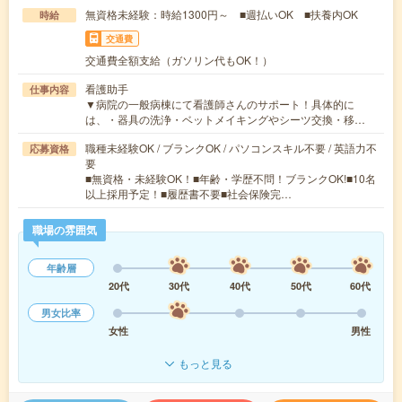
無資格未経験：時給1300円～ ■週払いOK ■扶養内OK
時給
交通費
交通費全額支給（ガソリン代もOK！）
看護助手
仕事内容
▼病院の一般病棟にて看護師さんのサポート！具体的に
は、・器具の洗浄・ベットメイキングやシーツ交換・移…
職種未経験OK / ブランクOK / パソコンスキル不要 / 英語力不
応募資格
要
■無資格・未経験OK！■年齢・学歴不問！ブランクOK!■10名
以上採用予定！■履歴書不要■社会保険完…
職場の雰囲気
年齢層
20代
30代
40代
50代
60代
男女比率
女性
男性
もっと見る