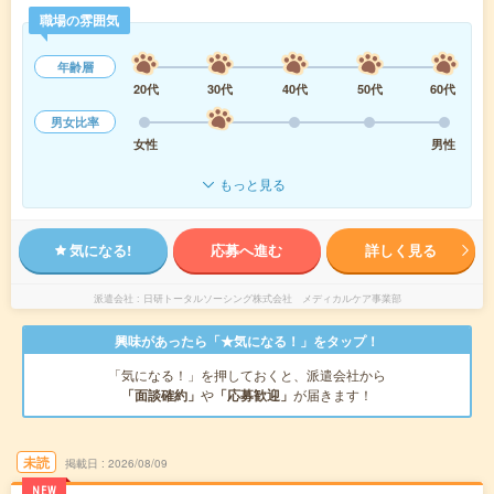
職場の雰囲気
年齢層
20代
30代
40代
50代
60代
男女比率
女性
男性
もっと見る
気になる!
応募へ進む
詳しく見る
派遣会社
日研トータルソーシング株式会社 メディカルケア事業部
興味があったら「★気になる！」をタップ！
「気になる！」を押しておくと、派遣会社から
「面談確約」
や
「応募歓迎」
が届きます！
未読
掲載日
2026/08/09
NEW