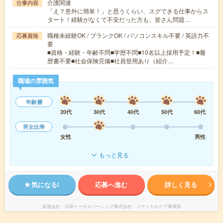
介護関連
仕事内容
「え？意外に簡単！」と思うくらい、スグできる仕事からス
タート！経験がなくて不安だった方も、皆さん問題…
職種未経験OK / ブランクOK / パソコンスキル不要 / 英語力不
応募資格
要
■資格・経験・年齢不問■学歴不問■10名以上採用予定！■履
歴書不要■社会保険完備■社員登用あり（紹介…
職場の雰囲気
年齢層
20代
30代
40代
50代
60代
男女比率
女性
男性
もっと見る
気になる!
応募へ進む
詳しく見る
派遣会社
日研トータルソーシング株式会社 メディカルケア事業部