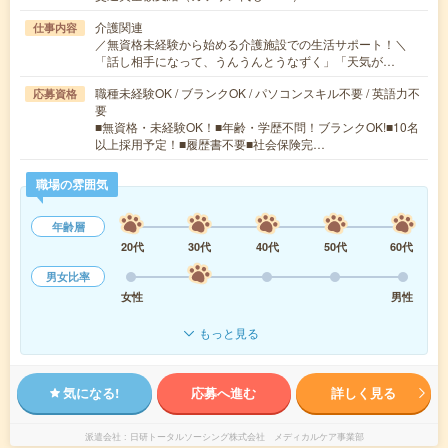
介護関連
仕事内容
／無資格未経験から始める介護施設での生活サポート！＼
「話し相手になって、うんうんとうなずく」「天気が…
職種未経験OK / ブランクOK / パソコンスキル不要 / 英語力不
応募資格
要
■無資格・未経験OK！■年齢・学歴不問！ブランクOK!■10名
以上採用予定！■履歴書不要■社会保険完…
職場の雰囲気
年齢層
20代
30代
40代
50代
60代
男女比率
女性
男性
もっと見る
気になる!
応募へ進む
詳しく見る
派遣会社
日研トータルソーシング株式会社 メディカルケア事業部