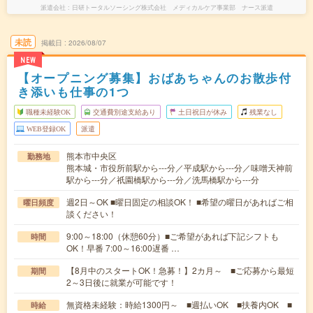
派遣会社
日研トータルソーシング株式会社 メディカルケア事業部 ナース派遣
未読
掲載日
2026/08/07
NEW
【オープニング募集】おばあちゃんのお散歩付
き添いも仕事の1つ
職種未経験OK
交通費別途支給あり
土日祝日が休み
残業なし
WEB登録OK
派遣
熊本市中央区
勤務地
熊本城・市役所前駅から---分／平成駅から---分／味噌天神前
駅から---分／祇園橋駅から---分／洗馬橋駅から---分
週2日～OK ■曜日固定の相談OK！ ■希望の曜日があればご相
曜日頻度
談ください！
9:00～18:00（休憩60分）■ご希望があれば下記シフトも
時間
OK！早番 7:00～16:00遅番 …
【8月中のスタートOK！急募！】2カ月～ ■ご応募から最短
期間
2～3日後に就業が可能です！
無資格未経験：時給1300円～ ■週払いOK ■扶養内OK ■
時給