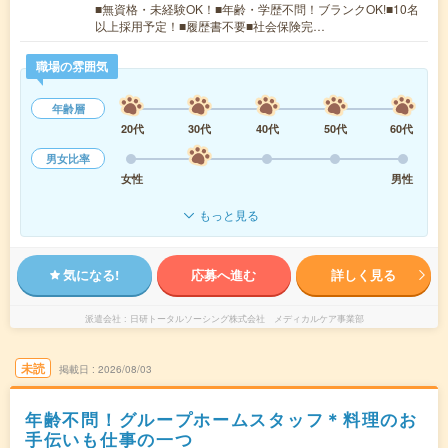
■無資格・未経験OK！■年齢・学歴不問！ブランクOK!■10名
以上採用予定！■履歴書不要■社会保険完…
職場の雰囲気
年齢層
20代
30代
40代
50代
60代
男女比率
女性
男性
もっと見る
気になる!
応募へ進む
詳しく見る
派遣会社
日研トータルソーシング株式会社 メディカルケア事業部
未読
掲載日
2026/08/03
年齢不問！グループホームスタッフ＊料理のお
手伝いも仕事の一つ