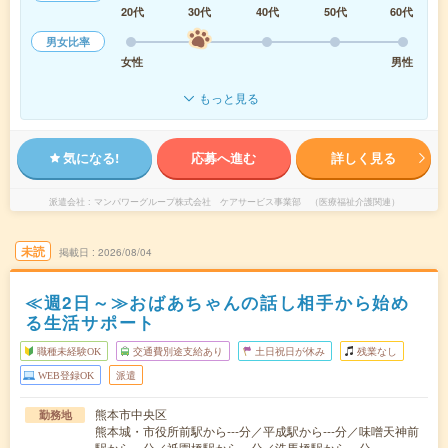
20代
30代
40代
50代
60代
男女比率
女性
男性
もっと見る
気になる!
応募へ進む
詳しく見る
派遣会社
マンパワーグループ株式会社 ケアサービス事業部 （医療福祉介護関連）
未読
掲載日
2026/08/04
≪週2日～≫おばあちゃんの話し相手から始め
る生活サポート
職種未経験OK
交通費別途支給あり
土日祝日が休み
残業なし
WEB登録OK
派遣
熊本市中央区
勤務地
熊本城・市役所前駅から---分／平成駅から---分／味噌天神前
駅から---分／祇園橋駅から---分／洗馬橋駅から---分