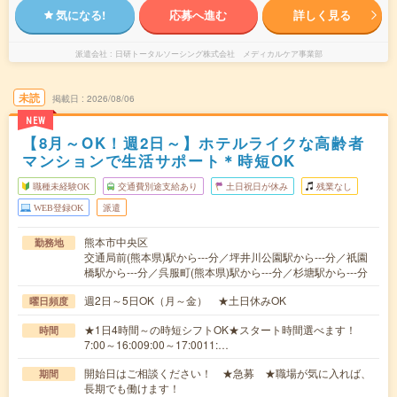
気になる!
応募へ進む
詳しく見る
派遣会社
日研トータルソーシング株式会社 メディカルケア事業部
未読
掲載日
2026/08/06
NEW
【8月～OK！週2日～】ホテルライクな高齢者
マンションで生活サポート＊時短OK
職種未経験OK
交通費別途支給あり
土日祝日が休み
残業なし
WEB登録OK
派遣
熊本市中央区
勤務地
交通局前(熊本県)駅から---分／坪井川公園駅から---分／祇園
橋駅から---分／呉服町(熊本県)駅から---分／杉塘駅から---分
週2日～5日OK（月～金） ★土日休みOK
曜日頻度
★1日4時間～の時短シフトOK★スタート時間選べます！
時間
7:00～16:009:00～17:0011:…
開始日はご相談ください！ ★急募 ★職場が気に入れば、
期間
長期でも働けます！