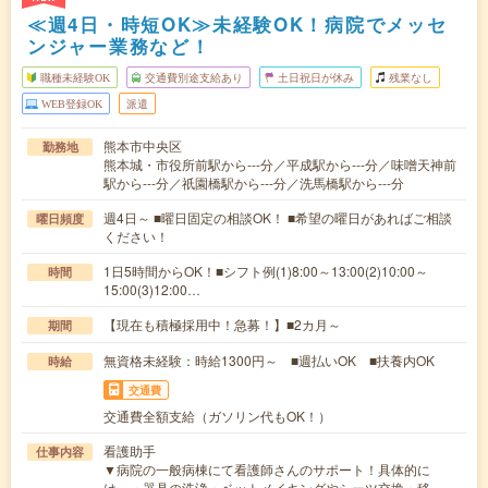
≪週4日・時短OK≫未経験OK！病院でメッセ
ンジャー業務など！
職種未経験OK
交通費別途支給あり
土日祝日が休み
残業なし
WEB登録OK
派遣
熊本市中央区
勤務地
熊本城・市役所前駅から---分／平成駅から---分／味噌天神前
駅から---分／祇園橋駅から---分／洗馬橋駅から---分
週4日～ ■曜日固定の相談OK！ ■希望の曜日があればご相談
曜日頻度
ください！
1日5時間からOK！■シフト例(1)8:00～13:00(2)10:00～
時間
15:00(3)12:00…
【現在も積極採用中！急募！】■2カ月～
期間
無資格未経験：時給1300円～ ■週払いOK ■扶養内OK
時給
交通費
交通費全額支給（ガソリン代もOK！）
看護助手
仕事内容
▼病院の一般病棟にて看護師さんのサポート！具体的に
は、・器具の洗浄・ベットメイキングやシーツ交換・移…