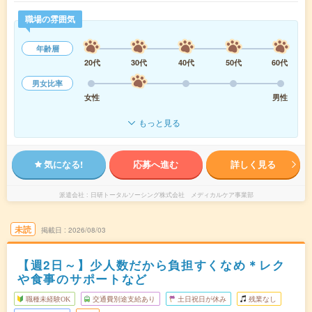
職場の雰囲気
年齢層
20代
30代
40代
50代
60代
男女比率
女性
男性
もっと見る
気になる!
応募へ進む
詳しく見る
派遣会社
日研トータルソーシング株式会社 メディカルケア事業部
未読
掲載日
2026/08/03
【週2日～】少人数だから負担すくなめ＊レク
や食事のサポートなど
職種未経験OK
交通費別途支給あり
土日祝日が休み
残業なし