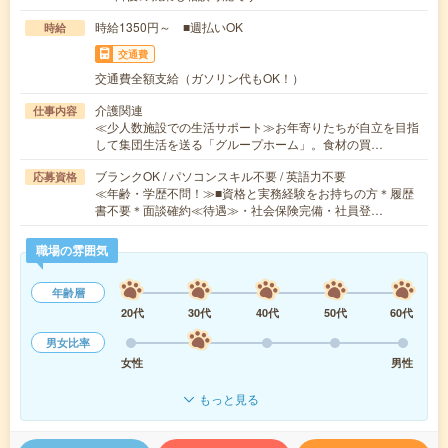
時給1350円～ ■週払いOK
時給
交通費
交通費全額支給（ガソリン代もOK！）
介護関連
仕事内容
≪少人数施設での生活サポート≫お年寄りたちが自立を目指
して集団生活を送る「グループホーム」。食材の買…
ブランクOK / パソコンスキル不要 / 英語力不要
応募資格
≪年齢・学歴不問！≫■資格と実務経験をお持ちの方＊履歴
書不要＊面談確約≪待遇≫・社会保険完備・社員登…
職場の雰囲気
年齢層
20代
30代
40代
50代
60代
男女比率
女性
男性
もっと見る