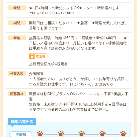
★1日4時間～の時短シフトOK★スタート時間選べます！
時間
7:00～16:009:00～17:0011:…
開始日はご相談ください！ ★急募 ★職場が気に入れば、
期間
長期でも働けます！
無資格未経験：時給1350円～ 経験者：時給1400円～ ★
時給
日払い／週払い制度あり（月払いも選べます）※稼働開始時
は手続き完了次第のお支払いとなります。
交通費
交通費全額支給※規定有
介護関連
仕事内容
＊入居者の方の「ありがとう」が嬉しい＊お年寄りを笑顔に
する介護のお仕事です。おじいちゃん、おばあちゃ…
職種未経験OK / ブランクOK / パソコンスキル不要 / 英語力不
応募資格
要
無資格・未経験OK年齢不問★10名以上採用予定★履歴書は
不要です▽応募後の流れ1)翌営業日までに担当…
職場の雰囲気
年齢層