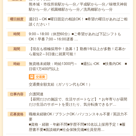
熊本城・市役所前駅から---分／平成駅から---分／味噌天神前
駅から---分／祇園橋駅から---分／洗馬橋駅から---分
週2日～OK ■曜日固定の相談OK！ ■希望の曜日があればご相
曜日頻度
談ください！
9:00～18:00（休憩60分）■ご希望があれば下記シフトも
時間
OK！早番 7:00～16:00遅番 …
【現在も積極採用中！急募！】勤務1年以上が多数！応募か
期間
ら最短2～3日後に就業可能！
無資格未経験：時給1300円～ ■週払いOK ■扶養内OK ■
時給
日収1万400円以上
交通費
交通費全額支給（ガソリン代もOK！）
介護関連
仕事内容
【昼間だけの施設で、生活サポートなど】＊お年寄りが昼間
だけ生活のサポートを受けたり、気分転換できるデ…
職種未経験OK / ブランクOK / パソコンスキル不要 / 英語力不
応募資格
要
■資格・経験・年齢不問■学歴不問■10名以上採用予定！■履
歴書不要■面談確約■社会保険完備■社員登用…