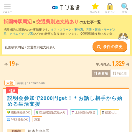
メニュー
気になる!
ログイン
検索
祇園橋駅周辺
×
交通費別途支給あり
のお仕事一覧
祇園橋駅の派遣のお仕事情報です。
オフィスワーク・事務系
、
営業・販売・サービス
系
、
クリエイティブ系
などのお仕事を取り揃えています。交通費別途支給ありの条件
の他に、
職種未経験OK
、
友だちと一緒の応募OK
、
週4日勤務
などのこだわり条件も取
り揃えています。
条件の変更
祇園橋駅周辺 / 交通費別途支給あり
19
1,329
全
件
平均時給:
円
時給順
新着順
未読
掲載日
2026/08/09
NEW
説明会参加で2000円get！＊お話し相手から始
める生活支援
職種未経験OK
交通費別途支給あり
土日祝日が休み
残業なし
WEB登録OK
派遣
熊本市中央区
勤務地