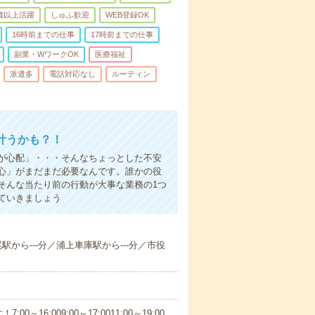
0歳以上活躍
しゅふ歓迎
WEB登録OK
16時前までの仕事
17時前までの仕事
副業・WワークOK
医療福祉
派遣多
電話対応なし
ルーティン
叶うかも？！
事が心配」・・・そんなちょっとした不安
心」がまだまだ必要なんです。誰かの役
そんな当たり前の行動が大事な業務の1つ
ていきましょう
尾駅から---分／浦上車庫駅から---分／市役
6:009:00～17:0011:00～19:00