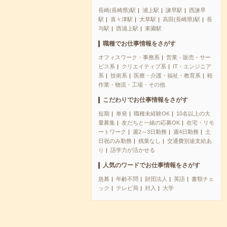
長崎(長崎県)駅
浦上駅
諫早駅
西諫早
駅
喜々津駅
大草駅
高田(長崎県)駅
長
与駅
西浦上駅
東園駅
職種でお仕事情報をさがす
オフィスワーク・事務系
営業・販売・サー
ビス系
クリエイティブ系
IT・エンジニア
系
技術系
医療・介護・福祉・教育系
軽
作業・物流・工場・その他
こだわりでお仕事情報をさがす
短期
単発
職種未経験OK
10名以上の大
量募集
友だちと一緒の応募OK
在宅・リモ
ートワーク
週2～3日勤務
週4日勤務
土
日祝のみ勤務
残業なし
交通費別途支給あ
り
語学力が活かせる
人気のワードでお仕事情報をさがす
急募
年齢不問
財団法人
英語
書類チェ
ック
テレビ局
封入
大学