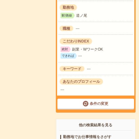
勤務地
道ノ尾
駅/路線
職種
---
こだわりINDEX
副業・WワークOK
絶対
---
できれば
キーワード
---
あなたのプロフィール
---
条件の変更
他の検索結果を見る
勤務地でお仕事情報をさがす