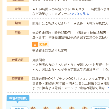
時間
★1日4時間～の時短シフトOK★スタート時間選べます！7:00～1
など残業なし！※Wワー…
つづきを見る
期間
開始日はご相談ください！ ★急募 ★職場が気に入
時給
無資格未経験：時給1250円～ 経験者：時給1350
選べます）※稼働開始時は手続き完了次第のお支払い
交通費
交通費全額支給※規定有
仕事内容
介護関連
＊入居者の方の「ありがとう」が嬉しい＊お年寄りを
ゃん、おばあちゃんが暮らす施設での生活サポートを
応募資格
職種未経験OK / ブランクOK / パソコンスキル不要 /
無資格・未経験OK年齢不問★10名以上採用予定★履
までに担当より電話・メールでご連絡2)電話で登録…
職場の雰囲気