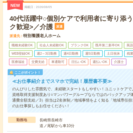
NEW
掲載日
2026/08/05
40代活躍中○個別ケアで利用者に寄り添
ク歓迎>／介護
派遣
特別養護老人ホーム
派遣先
職種未経験OK
社会人未経験OK
ブランクOK
既卒第二新卒OK
英語
WEB登録OK
週2～3日勤務
週4日勤務
週5日勤務
土日祝休
残
医療福祉
交費支給
車通勤可
日払いOK
週払いOK
介護士
ここがポイント！
≪お仕事紹介までスマホで完結！履歴書不要≫
のんびりした雰囲気で、未経験スタートもしやすい！ユニットケアで
資格取得支援制度あり○マンパワーグループならではのバックアップ体
通費全額支給／3）担当は2名体制／地域事情をよく知る「地域専任
のお仕事探しもお任せください！
勤務地
長崎県長崎市
道ノ尾駅から車10分