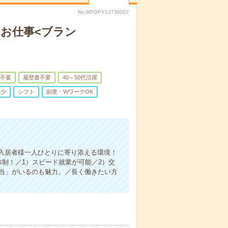
No.MPGPY137J0002
うお仕事<ブラン
不要
履歴書不要
40～50代活躍
業少
シフト
副業・WワークOK
入居者様一人ひとりに寄り添える環境！
制！／1）スピード就業が可能／2）交
担当」がいるのも魅力。／長く働きたい方