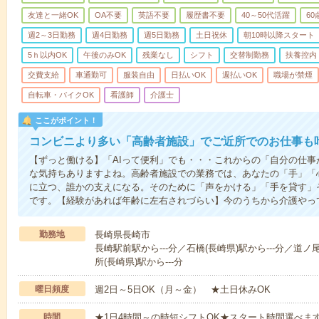
友達と一緒OK
OA不要
英語不要
履歴書不要
40～50代活躍
6
週2～3日勤務
週4日勤務
週5日勤務
土日祝休
朝10時以降スタート
5ｈ以内OK
午後のみOK
残業なし
シフト
交替制勤務
扶養控内
交費支給
車通勤可
服装自由
日払いOK
週払いOK
職場が禁煙
自転車・バイクOK
看護師
介護士
ここがポイント！
コンビニより多い「高齢者施設」でご近所でのお仕事も
【ずっと働ける】「AIって便利」でも・・・これからの「自分の仕
な気持ちありますよね。高齢者施設での業務では、あなたの「手」「
に立つ、誰かの支えになる。そのために「声をかける」「手を貸す」
です。【経験があれば年齢に左右されづらい】今のうちから介護やっ
勤務地
長崎県長崎市
長崎駅前駅から---分／石橋(長崎県)駅から---分／道ノ
所(長崎県)駅から---分
曜日頻度
週2日～5日OK（月～金） ★土日休みOK
時間
★1日4時間～の時短シフトOK★スタート時間選べます！7:00～1