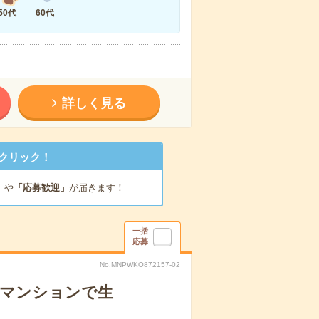
50代
60代
詳しく見る
クリック！
」
や
「応募歓迎」
が届きます！
一括
応募
No.MNPWKO872157-02
者マンションで生