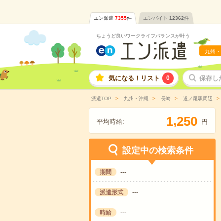
エン派遣
7355
件
エンバイト
12362
件
ちょうど良いワークライフバランスが叶う
九州・
気になる！リスト
0
保存し
派遣TOP
九州・沖縄
長崎
道ノ尾駅周辺
,
1
2
5
0
平均時給:
円
設定中の検索条件
期間
---
派遣形式
---
時給
---