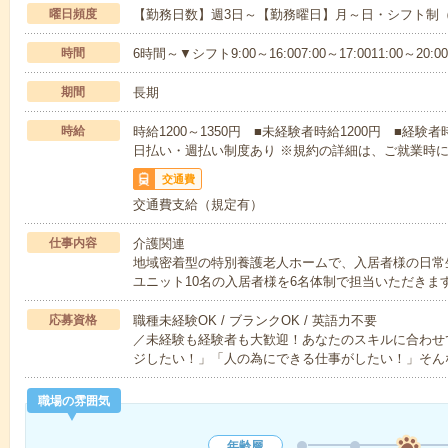
曜日頻度
【勤務日数】週3日～【勤務曜日】月～日・シフト制
時間
6時間～▼シフト9:00～16:007:00～17:0011:00～20:00
期間
長期
時給
時給1200～1350円 ■未経験者時給1200円 ■経験者
日払い・週払い制度あり ※規約の詳細は、ご就業時
交通費
交通費支給（規定有）
仕事内容
介護関連
地域密着型の特別養護老人ホームで、入居者様の日常
ユニット10名の入居者様を6名体制で担当いただきま
応募資格
職種未経験OK / ブランクOK / 英語力不要
／未経験も経験者も大歓迎！あなたのスキルに合わせ
ジしたい！」「人の為にできる仕事がしたい！」そん
職場の雰囲気
年齢層