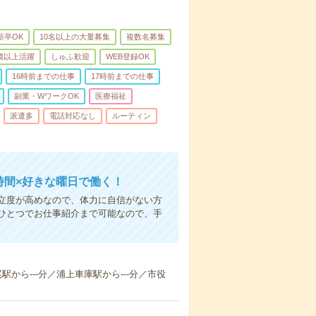
新卒OK
10名以上の大量募集
複数名募集
0歳以上活躍
しゅふ歓迎
WEB登録OK
16時前までの仕事
17時前までの仕事
副業・WワークOK
医療福祉
派遣多
電話対応なし
ルーティン
時間×好きな曜日で働く！
立度が高めなので、体力に自信がない方
ひとつでお仕事紹介まで可能なので、手
尾駅から---分／浦上車庫駅から---分／市役