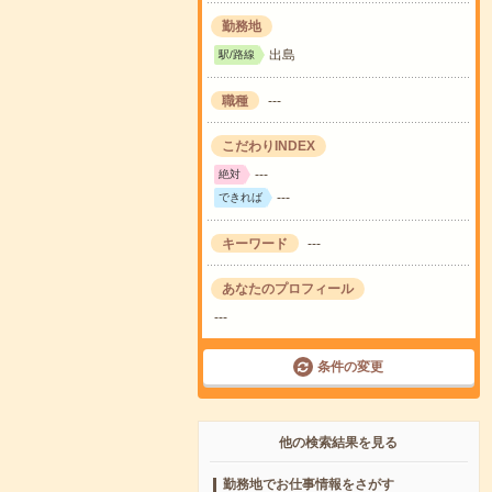
勤務地
出島
駅/路線
職種
---
こだわりINDEX
---
絶対
---
できれば
キーワード
---
あなたのプロフィール
---
条件の変更
他の検索結果を見る
勤務地でお仕事情報をさがす