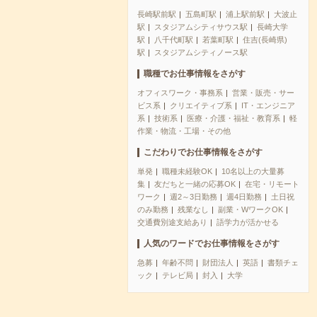
長崎駅前駅
五島町駅
浦上駅前駅
大波止
駅
スタジアムシティサウス駅
長崎大学
駅
八千代町駅
若葉町駅
住吉(長崎県)
駅
スタジアムシティノース駅
職種でお仕事情報をさがす
オフィスワーク・事務系
営業・販売・サー
ビス系
クリエイティブ系
IT・エンジニア
系
技術系
医療・介護・福祉・教育系
軽
作業・物流・工場・その他
こだわりでお仕事情報をさがす
単発
職種未経験OK
10名以上の大量募
集
友だちと一緒の応募OK
在宅・リモート
ワーク
週2～3日勤務
週4日勤務
土日祝
のみ勤務
残業なし
副業・WワークOK
交通費別途支給あり
語学力が活かせる
人気のワードでお仕事情報をさがす
急募
年齢不問
財団法人
英語
書類チェ
ック
テレビ局
封入
大学