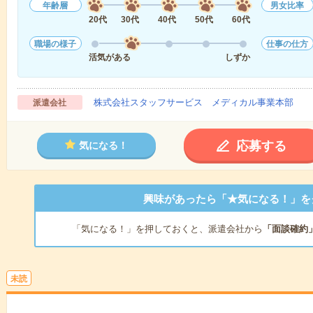
年齢層
男女比率
20代
30代
40代
50代
60代
職場の様子
仕事の仕方
活気がある
しずか
株式会社スタッフサービス メディカル事業本部
派遣会社
応募する
気になる！
興味があったら「★気になる！」を
「気になる！」を押しておくと、派遣会社から
「面談確約
未読