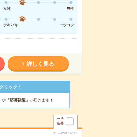
女性
男性
テキパキ
コツコツ
詳しく見る
クリック！
」
や
「応募歓迎」
が届きます！
一括
応募
No.fo420101-113