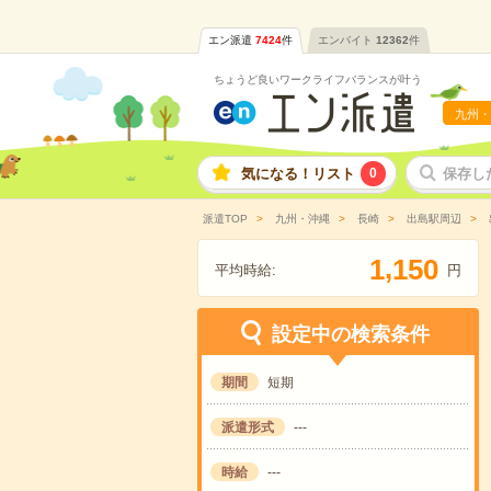
エン派遣
7424
件
エンバイト
12362
件
ちょうど良いワークライフバランスが叶う
九州・
気になる！リスト
0
保存し
派遣TOP
九州・沖縄
長崎
出島駅周辺
,
1
1
5
0
平均時給:
円
設定中の検索条件
期間
短期
派遣形式
---
時給
---