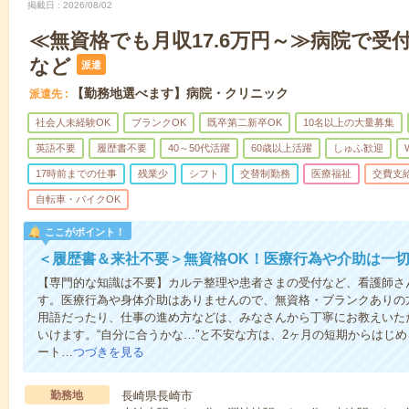
掲載日
2026/08/02
≪無資格でも月収17.6万円～≫病院で受
など
派遣
【勤務地選べます】病院・クリニック
派遣先
社会人未経験OK
ブランクOK
既卒第二新卒OK
10名以上の大量募集
英語不要
履歴書不要
40～50代活躍
60歳以上活躍
しゅふ歓迎
17時前までの仕事
残業少
シフト
交替制勤務
医療福祉
交費支
自転車・バイクOK
ここがポイント！
＜履歴書＆来社不要＞無資格OK！医療行為や介助は一切
【専門的な知識は不要】カルテ整理や患者さまの受付など、看護師さ
す。医療行為や身体介助はありませんので、無資格・ブランクありの
用語だったり、仕事の進め方などは、みなさんから丁寧にお教えいた
いけます。“自分に合うかな…”と不安な方は、2ヶ月の短期からはじ
ート…
つづきを見る
勤務地
長崎県長崎市