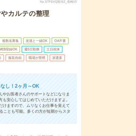
No.STFSVQ医IS2_長崎05
付やカルテの整理
複数名募集
友達と一緒OK
OA不要
WEB登録OK
週5日勤務
土日祝休
給
服装自由
職場が禁煙
派遣多
なし！2ヶ月～OK
んやお医者さんのサポートなどになりま
方も安心してはじめていただけますよ。
だけますので、ムリなくお仕事を覚えて
めることも可能。多くの方が短期からスタ