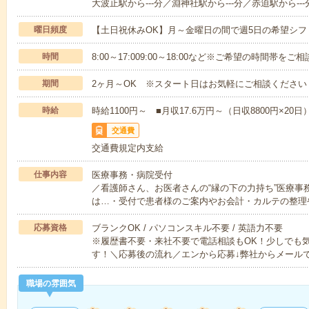
大波止駅から---分／淵神社駅から---分／赤迫駅から---
曜日頻度
【土日祝休みOK】月～金曜日の間で週5日の希望シフ
時間
8:00～17:009:00～18:00など※ご希望の時間帯を
期間
2ヶ月～OK ※スタート日はお気軽にご相談ください
時給
時給1100円～ ■月収17.6万円～（日収8800円×20日
交通費
交通費規定内支給
仕事内容
医療事務・病院受付
／看護師さん、お医者さんの“縁の下の力持ち”医療事
は…・受付で患者様のご案内やお会計・カルテの整理
応募資格
ブランクOK / パソコンスキル不要 / 英語力不要
※履歴書不要・来社不要で電話相談もOK！少しでも
す！＼応募後の流れ／エンから応募↓弊社からメール
職場の雰囲気