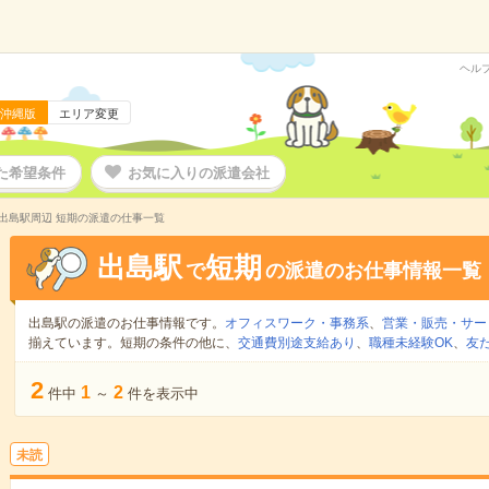
ヘル
沖縄版
エリア変更
た希望条件
お気に入りの派遣会社
出島駅周辺 短期の派遣の仕事一覧
出島駅
短期
で
の派遣のお仕事情報一覧
出島駅の派遣のお仕事情報です。
オフィスワーク・事務系
、
営業・販売・サー
揃えています。短期の条件の他に、
交通費別途支給あり
、
職種未経験OK
、
友
2
1
2
件中
～
件を表示中
未読