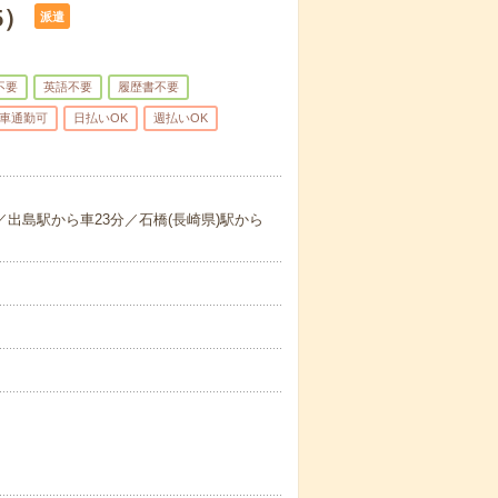
5）
派遣
不要
英語不要
履歴書不要
車通勤可
日払いOK
週払いOK
／出島駅から車23分／石橋(長崎県)駅から