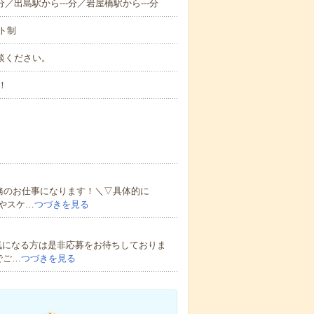
分／出島駅から---分／岩屋橋駅から---分
ト制
ご相談ください。
！
）
務のお仕事になります！＼▽具体的に
やスケ…
つづきを見る
気になる方は是非応募をお待ちしておりま
でご…
つづきを見る