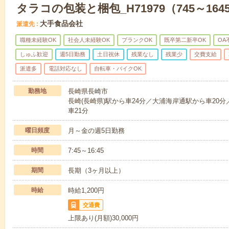
タラコの包装と梱包_H71979（745～164
大手食品会社
派遣先
職種未経験OK
社会人未経験OK
ブランクOK
既卒第二新卒OK
OA
しゅふ歓迎
週5日勤務
土日祝休
残業なし
残業少
交費支給
派遣多
電話対応なし
自転車・バイクOK
勤務地
長崎県長崎市
長崎(長崎県)駅から車24分／大浦海岸通駅から車20分
車21分
曜日頻度
月～金の週5日勤務
時間
7:45～16:45
期間
長期（3ヶ月以上）
時給
時給1,200円
交通費
上限あり(月額)30,000円