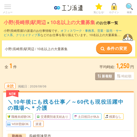
メニュー
気になる!
ログイン
検索
小野(長崎県)駅周辺
×
10名以上の大量募集
のお仕事一覧
小野(長崎県)駅の派遣のお仕事情報です。
オフィスワーク・事務系
、
営業・販売・サー
ビス系
、
クリエイティブ系
などのお仕事を取り揃えています。10名以上の大量募集の
条件の他に、
交通費別途支給あり
、
職種未経験OK
、
友だちと一緒の応募OK
などのこ
だわり条件も取り揃えています。
条件の変更
小野(長崎県)駅周辺 / 10名以上の大量募集
1
1,250
全
件
平均時給:
円
時給順
新着順
未読
掲載日
2026/08/06
NEW
＼10年後にも残る仕事／～60代も現役活躍中
の職場へ＊介護
職種未経験OK
交通費別途支給あり
土日祝日が休み
残業なし
WEB登録OK
派遣
長崎県諫早市
勤務地