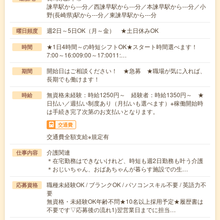
諫早駅から---分／西諫早駅から---分／本諫早駅から---分／小
野(長崎県)駅から---分／東諫早駅から---分
週2日～5日OK（月～金） ★土日休みOK
曜日頻度
★1日4時間～の時短シフトOK★スタート時間選べます！
時間
7:00～16:009:00～17:0011:…
開始日はご相談ください！ ★急募 ★職場が気に入れば、
期間
長期でも働けます！
無資格未経験：時給1250円～ 経験者：時給1350円～ ★
時給
日払い／週払い制度あり（月払いも選べます）※稼働開始時
は手続き完了次第のお支払いとなります。
交通費
交通費全額支給※規定有
介護関連
仕事内容
＊在宅勤務はできないけれど、時短も週2日勤務も叶う介護
＊おじいちゃん、おばあちゃんが暮らす施設での生…
職種未経験OK / ブランクOK / パソコンスキル不要 / 英語力不
応募資格
要
無資格・未経験OK年齢不問★10名以上採用予定★履歴書は
不要です▽応募後の流れ1)翌営業日までに担当…