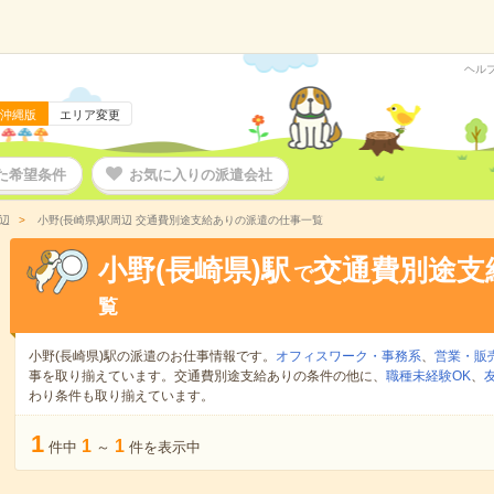
ヘル
沖縄版
エリア変更
た希望条件
お気に入りの派遣会社
辺
小野(長崎県)駅周辺 交通費別途支給ありの派遣の仕事一覧
小野(長崎県)駅
交通費別途支
で
覧
小野(長崎県)駅の派遣のお仕事情報です。
オフィスワーク・事務系
、
営業・販
事を取り揃えています。交通費別途支給ありの条件の他に、
職種未経験OK
、
わり条件も取り揃えています。
1
1
1
件中
～
件を表示中