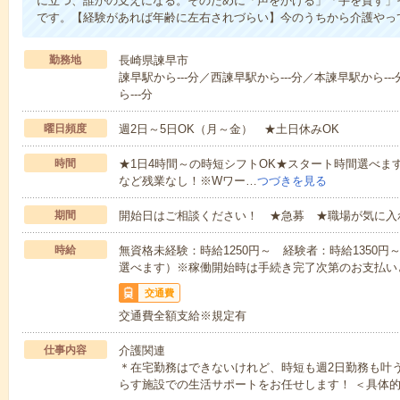
に立つ、誰かの支えになる。そのために「声をかける」「手を貸す」
です。【経験があれば年齢に左右されづらい】今のうちから介護やっ
勤務地
長崎県諫早市
諫早駅から---分／西諫早駅から---分／本諫早駅から--
ら---分
曜日頻度
週2日～5日OK（月～金） ★土日休みOK
時間
★1日4時間～の時短シフトOK★スタート時間選べます！7:00～1
など残業なし！※Wワー…
つづきを見る
期間
開始日はご相談ください！ ★急募 ★職場が気に入
時給
無資格未経験：時給1250円～ 経験者：時給1350
選べます）※稼働開始時は手続き完了次第のお支払い
交通費
交通費全額支給※規定有
仕事内容
介護関連
＊在宅勤務はできないけれど、時短も週2日勤務も叶
らす施設での生活サポートをお任せします！ ＜具体