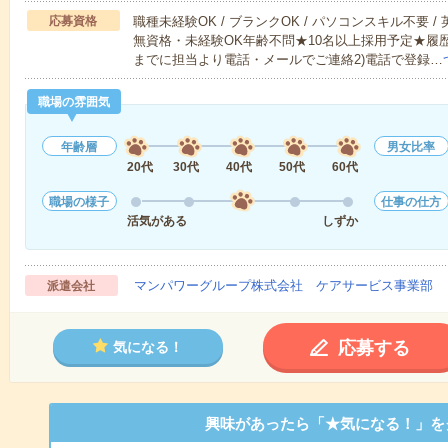
応募資格
職種未経験OK / ブランクOK / パソコンスキル不要 /
無資格・未経験OK年齢不問★10名以上採用予定★履
までに担当より電話・メールでご連絡2)電話で登録…
職場の雰囲気
年齢層
男女比率
20代
30代
40代
50代
60代
職場の様子
仕事の仕方
活気がある
しずか
マンパワーグループ株式会社 ケアサービス事業部 
派遣会社
応募する
気になる！
興味があったら「★気になる！」を