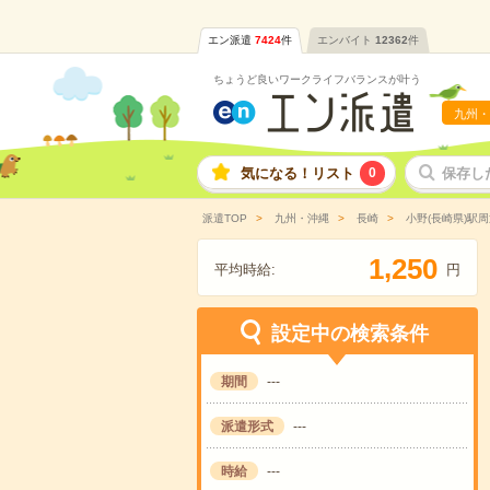
エン派遣
7424
件
エンバイト
12362
件
ちょうど良いワークライフバランスが叶う
九州・
気になる！リスト
0
保存し
派遣TOP
九州・沖縄
長崎
小野(長崎県)駅周
,
1
2
5
0
平均時給:
円
設定中の検索条件
期間
---
派遣形式
---
時給
---