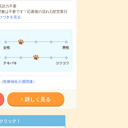
 英語力不要
歴書は不要です▽応募後の流れ1)翌営業日
つづきを見る
女性
男性
テキパキ
コツコツ
（医療福祉介護関連）
詳しく見る
クリック！