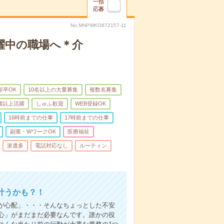
一括
応募
No.MNPWKO872157-11
躍中の職場へ＊介
新卒OK
10名以上の大量募集
複数名募集
0歳以上活躍
しゅふ歓迎
WEB登録OK
16時前までの仕事
17時前までの仕事
副業・WワークOK
医療福祉
派遣多
電話対応なし
ルーティン
叶うかも？！
事が心配」・・・そんなちょっとした不安
心」がまだまだ必要なんです。誰かの役