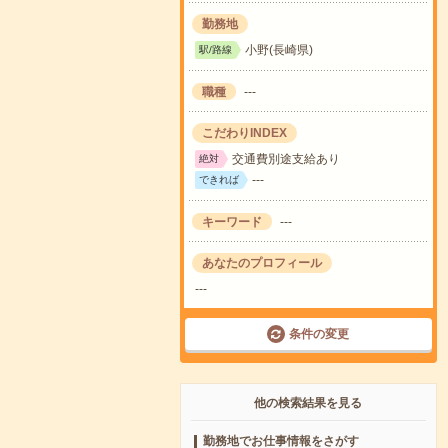
勤務地
小野(長崎県)
駅/路線
職種
---
こだわりINDEX
交通費別途支給あり
絶対
---
できれば
キーワード
---
あなたのプロフィール
---
条件の変更
他の検索結果を見る
勤務地でお仕事情報をさがす