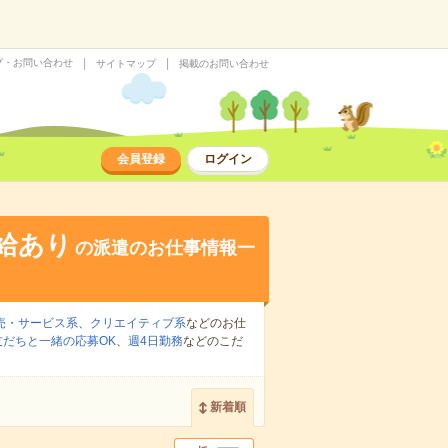
プ・お問い合わせ
サイトマップ
掲載のお問い合わせ
会員登録
ログイン
給あり
の派遣のお仕事情報一
売・サービス系
、
クリエイティブ系
などのお仕
友だちと一緒の応募OK
、
週4日勤務
などのこだ
新着順