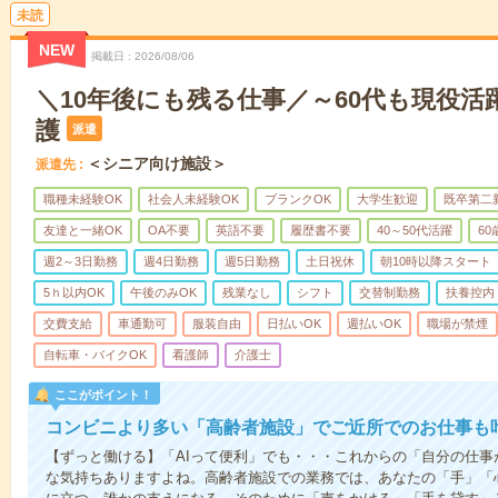
未読
NEW
掲載日
2026/08/06
＼10年後にも残る仕事／～60代も現役活
護
派遣
＜シニア向け施設＞
派遣先
職種未経験OK
社会人未経験OK
ブランクOK
大学生歓迎
既卒第二
友達と一緒OK
OA不要
英語不要
履歴書不要
40～50代活躍
6
週2～3日勤務
週4日勤務
週5日勤務
土日祝休
朝10時以降スタート
5ｈ以内OK
午後のみOK
残業なし
シフト
交替制勤務
扶養控内
交費支給
車通勤可
服装自由
日払いOK
週払いOK
職場が禁煙
自転車・バイクOK
看護師
介護士
ここがポイント！
コンビニより多い「高齢者施設」でご近所でのお仕事も
【ずっと働ける】「AIって便利」でも・・・これからの「自分の仕
な気持ちありますよね。高齢者施設での業務では、あなたの「手」「