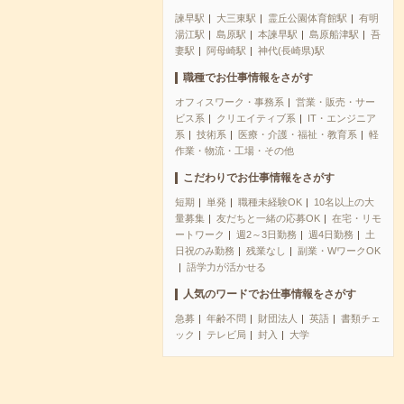
諫早駅
大三東駅
霊丘公園体育館駅
有明
湯江駅
島原駅
本諫早駅
島原船津駅
吾
妻駅
阿母崎駅
神代(長崎県)駅
職種でお仕事情報をさがす
オフィスワーク・事務系
営業・販売・サー
ビス系
クリエイティブ系
IT・エンジニア
系
技術系
医療・介護・福祉・教育系
軽
作業・物流・工場・その他
こだわりでお仕事情報をさがす
短期
単発
職種未経験OK
10名以上の大
量募集
友だちと一緒の応募OK
在宅・リモ
ートワーク
週2～3日勤務
週4日勤務
土
日祝のみ勤務
残業なし
副業・WワークOK
語学力が活かせる
人気のワードでお仕事情報をさがす
急募
年齢不問
財団法人
英語
書類チェ
ック
テレビ局
封入
大学