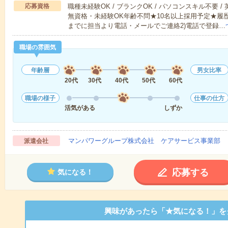
応募資格
職種未経験OK / ブランクOK / パソコンスキル不要 /
無資格・未経験OK年齢不問★10名以上採用予定★履
までに担当より電話・メールでご連絡2)電話で登録…
職場の雰囲気
年齢層
男女比率
20代
30代
40代
50代
60代
職場の様子
仕事の仕方
活気がある
しずか
マンパワーグループ株式会社 ケアサービス事業部 
派遣会社
応募する
気になる！
興味があったら「★気になる！」を