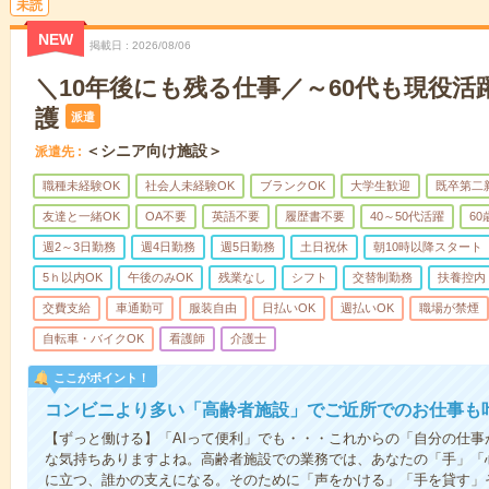
未読
NEW
掲載日
2026/08/06
＼10年後にも残る仕事／～60代も現役活
護
派遣
＜シニア向け施設＞
派遣先
職種未経験OK
社会人未経験OK
ブランクOK
大学生歓迎
既卒第二
友達と一緒OK
OA不要
英語不要
履歴書不要
40～50代活躍
6
週2～3日勤務
週4日勤務
週5日勤務
土日祝休
朝10時以降スタート
5ｈ以内OK
午後のみOK
残業なし
シフト
交替制勤務
扶養控内
交費支給
車通勤可
服装自由
日払いOK
週払いOK
職場が禁煙
自転車・バイクOK
看護師
介護士
ここがポイント！
コンビニより多い「高齢者施設」でご近所でのお仕事も
【ずっと働ける】「AIって便利」でも・・・これからの「自分の仕
な気持ちありますよね。高齢者施設での業務では、あなたの「手」「
に立つ、誰かの支えになる。そのために「声をかける」「手を貸す」