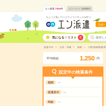
エン派遣
7424
件
エンバイト
12450
件
ちょうど良いワークライフバランスが叶う
九州・
気になる！リスト
0
保存し
派遣TOP
九州・沖縄
長崎
小野(長崎県)駅
,
1
2
5
0
平均時給:
円
設定中の検索条件
期間
---
派遣形式
---
時給
---