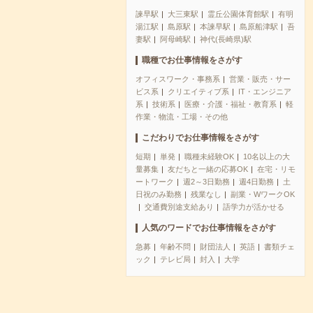
諫早駅
大三東駅
霊丘公園体育館駅
有明
湯江駅
島原駅
本諫早駅
島原船津駅
吾
妻駅
阿母崎駅
神代(長崎県)駅
職種でお仕事情報をさがす
オフィスワーク・事務系
営業・販売・サー
ビス系
クリエイティブ系
IT・エンジニア
系
技術系
医療・介護・福祉・教育系
軽
作業・物流・工場・その他
こだわりでお仕事情報をさがす
短期
単発
職種未経験OK
10名以上の大
量募集
友だちと一緒の応募OK
在宅・リモ
ートワーク
週2～3日勤務
週4日勤務
土
日祝のみ勤務
残業なし
副業・WワークOK
交通費別途支給あり
語学力が活かせる
人気のワードでお仕事情報をさがす
急募
年齢不問
財団法人
英語
書類チェ
ック
テレビ局
封入
大学