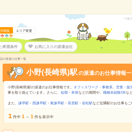
ヘル
沖縄版
エリア変更
た希望条件
お気に入りの派遣会社
周辺の派遣の仕事一覧
小野(長崎県)駅
の派遣のお仕事情報一
小野(長崎県)駅の派遣のお仕事情報です。
オフィスワーク・事務系
、
営業・販
事を取り揃えています。さらに、
短期
・
単発
などの期間や、
職種未経験OK
な
また、
諫早駅
・
西諫早駅
・
東諫早駅
・
長里駅
・
岩松駅
など近隣駅のお仕事もご
1
1
1
件中
～
件を表示中