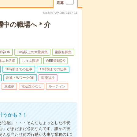
応募
No.MNPWKO872157-11
躍中の職場へ＊介
新卒OK
10名以上の大量募集
複数名募集
0歳以上活躍
しゅふ歓迎
WEB登録OK
16時前までの仕事
17時前までの仕事
副業・WワークOK
医療福祉
派遣多
電話対応なし
ルーティン
叶うかも？！
事が心配」・・・そんなちょっとした不安
心」がまだまだ必要なんです。誰かの役
そんな当たり前の行動が大事な業務の1つ