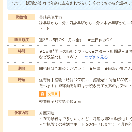
です。【経験があれば年齢に左右されづらい】今のうちから介護やっ
勤務地
長崎県諫早市
諫早駅から---分／西諫早駅から---分／本諫早駅から--
ら---分
曜日頻度
週2日～5日OK（月～金） ★土日休みOK
時間
★1日4時間～の時短シフトOK★スタート時間選べます！7:00～1
など残業なし！※Wワー…
つづきを見る
期間
開始日はご相談ください！ ★急募 ★職場が気に入
時給
無資格未経験：時給1250円～ 経験者：時給1350
選べます）※稼働開始時は手続き完了次第のお支払い
交通費
交通費全額支給※規定有
仕事内容
介護関連
＊在宅勤務はできないけれど、時短も週2日勤務も叶
らす施設での生活サポートをお任せします！ ＜具体