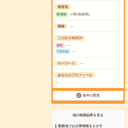
勤務地
小野(長崎県)
駅/路線
職種
---
こだわりINDEX
---
絶対
---
できれば
キーワード
---
あなたのプロフィール
---
条件の変更
他の検索結果を見る
勤務地でお仕事情報をさがす