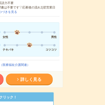
 英語力不要
歴書は不要です▽応募後の流れ1)翌営業日
つづきを見る
女性
男性
テキパキ
コツコツ
（医療福祉介護関連）
詳しく見る
クリック！