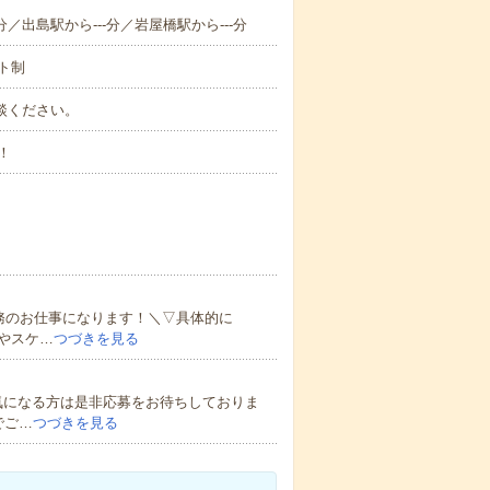
分／出島駅から---分／岩屋橋駅から---分
ト制
ご相談ください。
！
）
務のお仕事になります！＼▽具体的に
やスケ…
つづきを見る
気になる方は是非応募をお待ちしておりま
でご…
つづきを見る