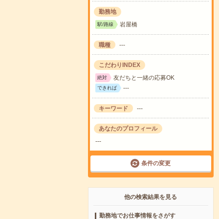
勤務地
岩屋橋
駅/路線
職種
---
こだわりINDEX
友だちと一緒の応募OK
絶対
---
できれば
キーワード
---
あなたのプロフィール
---
条件の変更
他の検索結果を見る
勤務地でお仕事情報をさがす