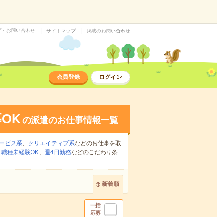
プ・お問い合わせ
サイトマップ
掲載のお問い合わせ
会員登録
ログイン
OK
の派遣のお仕事情報一覧
ービス系
、
クリエイティブ系
などのお仕事を取
、
職種未経験OK
、
週4日勤務
などのこだわり条
新着順
一括
応募