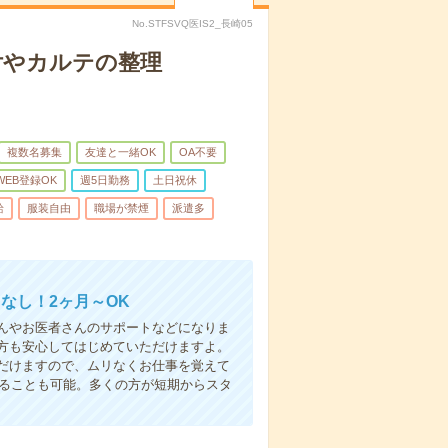
No.STFSVQ医IS2_長崎05
付やカルテの整理
複数名募集
友達と一緒OK
OA不要
WEB登録OK
週5日勤務
土日祝休
給
服装自由
職場が禁煙
派遣多
なし！2ヶ月～OK
んやお医者さんのサポートなどになりま
方も安心してはじめていただけますよ。
だけますので、ムリなくお仕事を覚えて
めることも可能。多くの方が短期からスタ