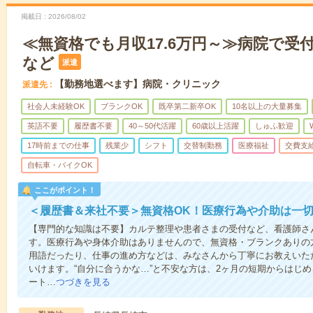
掲載日
2026/08/02
≪無資格でも月収17.6万円～≫病院で受
など
派遣
【勤務地選べます】病院・クリニック
派遣先
社会人未経験OK
ブランクOK
既卒第二新卒OK
10名以上の大量募集
英語不要
履歴書不要
40～50代活躍
60歳以上活躍
しゅふ歓迎
17時前までの仕事
残業少
シフト
交替制勤務
医療福祉
交費支
自転車・バイクOK
ここがポイント！
＜履歴書＆来社不要＞無資格OK！医療行為や介助は一切
【専門的な知識は不要】カルテ整理や患者さまの受付など、看護師さ
す。医療行為や身体介助はありませんので、無資格・ブランクありの
用語だったり、仕事の進め方などは、みなさんから丁寧にお教えいた
いけます。“自分に合うかな…”と不安な方は、2ヶ月の短期からはじ
ート…
つづきを見る