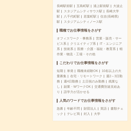
長崎駅前駅
五島町駅
浦上駅前駅
大波止
駅
スタジアムシティサウス駅
長崎大学
駅
八千代町駅
若葉町駅
住吉(長崎県)
駅
スタジアムシティノース駅
職種でお仕事情報をさがす
オフィスワーク・事務系
営業・販売・サー
ビス系
クリエイティブ系
IT・エンジニア
系
技術系
医療・介護・福祉・教育系
軽
作業・物流・工場・その他
こだわりでお仕事情報をさがす
短期
単発
職種未経験OK
10名以上の大
量募集
在宅・リモートワーク
週2～3日勤
務
週4日勤務
土日祝のみ勤務
残業な
し
副業・WワークOK
交通費別途支給あ
り
語学力が活かせる
人気のワードでお仕事情報をさがす
急募
年齢不問
財団法人
英語
書類チェ
ック
テレビ局
封入
大学