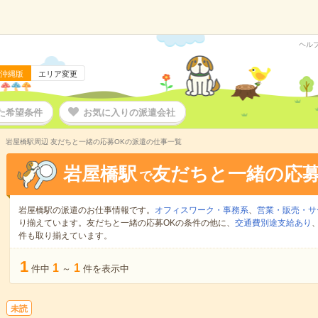
ヘル
沖縄版
エリア変更
た希望条件
お気に入りの派遣会社
岩屋橋駅周辺 友だちと一緒の応募OKの派遣の仕事一覧
岩屋橋駅
友だちと一緒の応募
で
岩屋橋駅の派遣のお仕事情報です。
オフィスワーク・事務系
、
営業・販売・サ
り揃えています。友だちと一緒の応募OKの条件の他に、
交通費別途支給あり
件も取り揃えています。
1
1
1
件中
～
件を表示中
未読