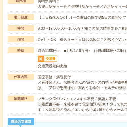
勤務地
長崎県長崎市
大波止駅から---分／淵神社駅から---分／赤迫駅から---
曜日頻度
【土日祝休みOK】月～金曜日の間で週5日の希望シフ
時間
8:00～17:009:00～18:00など※ご希望の時間帯を
期間
2ヶ月～OK ※スタート日はお気軽にご相談ください
時給
時給1100円～ ■月収17.6万円～（日収8800円×20日
交通費
交通費規定内支給
仕事内容
医療事務・病院受付
／看護師さん、お医者さんの“縁の下の力持ち”医療事
は…・受付で患者様のご案内やお会計・カルテの整理
応募資格
ブランクOK / パソコンスキル不要 / 英語力不要
※履歴書不要・来社不要で電話相談もOK！少しでも
す！＼応募後の流れ／エンから応募↓弊社からメール
職場の雰囲気