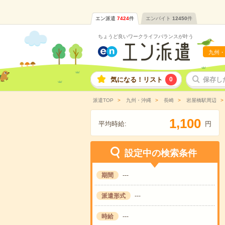
エン派遣
7424
件
エンバイト
12450
件
ちょうど良いワークライフバランスが叶う
九州・
気になる！リスト
0
保存し
派遣TOP
九州・沖縄
長崎
岩屋橋駅周辺
,
1
1
0
0
平均時給:
円
設定中の検索条件
期間
---
派遣形式
---
時給
---