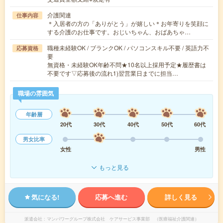
介護関連
仕事内容
＊入居者の方の「ありがとう」が嬉しい＊お年寄りを笑顔に
する介護のお仕事です。おじいちゃん、おばあちゃ…
職種未経験OK / ブランクOK / パソコンスキル不要 / 英語力不
応募資格
要
無資格・未経験OK年齢不問★10名以上採用予定★履歴書は
不要です▽応募後の流れ1)翌営業日までに担当…
職場の雰囲気
年齢層
20代
30代
40代
50代
60代
男女比率
女性
男性
もっと見る
気になる!
応募へ進む
詳しく見る
派遣会社
マンパワーグループ株式会社 ケアサービス事業部 （医療福祉介護関連）