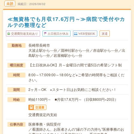
未読
掲載日
2026/08/02
≪無資格でも月収17.6万円～≫病院で受付やカ
ルテの整理など
交通費別途支給あり
土日祝日が休み
WEB登録OK
派遣
長崎県長崎市
勤務地
大波止駅から---分／淵神社駅から---分／赤迫駅から---分／出
島駅から---分／岩屋橋駅から---分
【土日祝休みOK】月～金曜日の間で週5日の希望シフト制
曜日頻度
8:00～17:009:00～18:00など※ご希望の時間帯をご相談くだ
時間
さい。
2ヶ月～OK ※スタート日はお気軽にご相談ください！
期間
時給1100円～ ■月収17.6万円～（日収8800円×20日）
時給
交通費
交通費規定内支給
医療事務・病院受付
仕事内容
／看護師さん、お医者さんの“縁の下の力持ち”医療事務のお