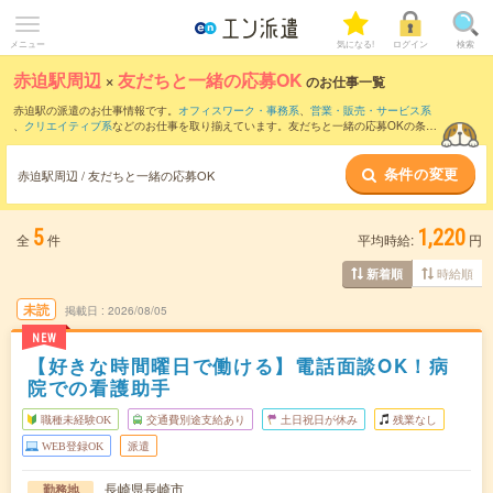
メニュー
気になる!
ログイン
検索
赤迫駅周辺
×
友だちと一緒の応募OK
のお仕事一覧
赤迫駅の派遣のお仕事情報です。
オフィスワーク・事務系
、
営業・販売・サービス系
、
クリエイティブ系
などのお仕事を取り揃えています。友だちと一緒の応募OKの条件
の他に、
交通費別途支給あり
、
職種未経験OK
、
週4日勤務
などのこだわり条件も取り
揃えています。
条件の変更
赤迫駅周辺 / 友だちと一緒の応募OK
5
1,220
全
件
平均時給:
円
時給順
新着順
未読
掲載日
2026/08/05
NEW
【好きな時間曜日で働ける】電話面談OK！病
院での看護助手
職種未経験OK
交通費別途支給あり
土日祝日が休み
残業なし
WEB登録OK
派遣
長崎県長崎市
勤務地