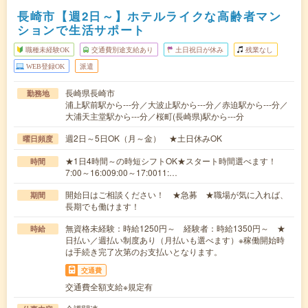
長崎市【週2日～】ホテルライクな高齢者マン
ションで生活サポート
職種未経験OK
交通費別途支給あり
土日祝日が休み
残業なし
WEB登録OK
派遣
長崎県長崎市
勤務地
浦上駅前駅から---分／大波止駅から---分／赤迫駅から---分／
大浦天主堂駅から---分／桜町(長崎県)駅から---分
週2日～5日OK（月～金） ★土日休みOK
曜日頻度
★1日4時間～の時短シフトOK★スタート時間選べます！
時間
7:00～16:009:00～17:0011:…
開始日はご相談ください！ ★急募 ★職場が気に入れば、
期間
長期でも働けます！
無資格未経験：時給1250円～ 経験者：時給1350円～ ★
時給
日払い／週払い制度あり（月払いも選べます）※稼働開始時
は手続き完了次第のお支払いとなります。
交通費
交通費全額支給※規定有