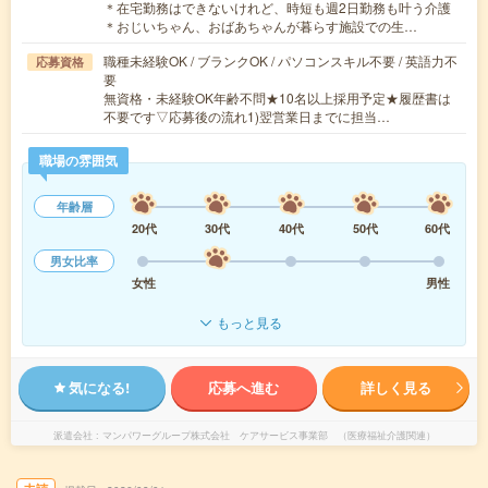
＊在宅勤務はできないけれど、時短も週2日勤務も叶う介護
＊おじいちゃん、おばあちゃんが暮らす施設での生…
職種未経験OK / ブランクOK / パソコンスキル不要 / 英語力不
応募資格
要
無資格・未経験OK年齢不問★10名以上採用予定★履歴書は
不要です▽応募後の流れ1)翌営業日までに担当…
職場の雰囲気
年齢層
20代
30代
40代
50代
60代
男女比率
女性
男性
もっと見る
気になる!
応募へ進む
詳しく見る
派遣会社
マンパワーグループ株式会社 ケアサービス事業部 （医療福祉介護関連）