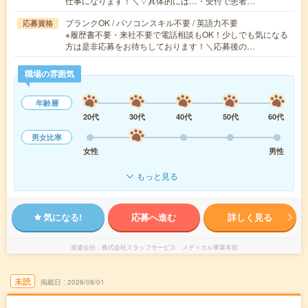
仕事になります！＼▽具体的には…・受付で患者…
ブランクOK / パソコンスキル不要 / 英語力不要
応募資格
※履歴書不要・来社不要で電話相談もOK！少しでも気になる
方は是非応募をお待ちしております！＼応募後の…
職場の雰囲気
年齢層
20代
30代
40代
50代
60代
男女比率
女性
男性
もっと見る
気になる!
応募へ進む
詳しく見る
派遣会社
株式会社スタッフサービス メディカル事業本部
未読
掲載日
2026/08/01