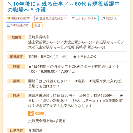
＼10年後にも残る仕事／～60代も現役活躍中
の職場へ＊介護
職種未経験OK
交通費別途支給あり
土日祝日が休み
残業なし
WEB登録OK
派遣
長崎県長崎市
勤務地
浦上駅前駅から---分／大波止駅から---分／赤迫駅から---分／
大浦天主堂駅から---分／桜町(長崎県)駅から---分
週2日～5日OK（月～金） ★土日休みOK
曜日頻度
★1日4時間～の時短シフトOK★スタート時間選べます！
時間
7:00～16:009:00～17:0011:…
開始日はご相談ください！ ★急募 ★職場が気に入れば、
期間
長期でも働けます！
無資格未経験：時給1250円～ 経験者：時給1350円～ ★
時給
日払い／週払い制度あり（月払いも選べます）※稼働開始時
は手続き完了次第のお支払いとなります。
交通費
交通費全額支給※規定有
介護関連
仕事内容