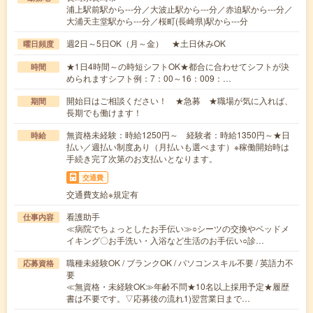
浦上駅前駅から---分／大波止駅から---分／赤迫駅から---分／
大浦天主堂駅から---分／桜町(長崎県)駅から---分
週2日～5日OK（月～金） ★土日休みOK
曜日頻度
★1日4時間～の時短シフトOK★都合に合わせてシフトが決
時間
められますシフト例：7：00～16：009：…
開始日はご相談ください！ ★急募 ★職場が気に入れば、
期間
長期でも働けます！
無資格未経験：時給1250円～ 経験者：時給1350円～★日
時給
払い／週払い制度あり（月払いも選べます）※稼働開始時は
手続き完了次第のお支払いとなります。
交通費
交通費支給※規定有
看護助手
仕事内容
≪病院でちょっとしたお手伝い≫○シーツの交換やベッドメ
イキング〇お手洗い・入浴など生活のお手伝い○診…
職種未経験OK / ブランクOK / パソコンスキル不要 / 英語力不
応募資格
要
≪無資格・未経験OK≫年齢不問★10名以上採用予定★履歴
書は不要です。▽応募後の流れ1)翌営業日まで…