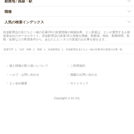
勤務地 / 路線・駅
職種
人気の検索インデックス
赤迫駅周辺の友だちと一緒の応募OKの派遣情報の検索結果。エン派遣は、エンが運営する人材
派遣会社のポータルサイト。赤迫駅周辺の派遣/求人情報を職種、勤務地、時給、勤務時間、長
期・短期などの希望条件から、あなたにピッタリの派遣のお仕事を探せます。
派遣TOP
九州・沖縄
長崎
赤迫駅周辺
赤迫駅周辺 友だちと一緒の応募OKの派遣の仕事一覧
個人情報の取り扱いについて
ご利用規約
ヘルプ・お問い合わせ
掲載のお問い合わせ
エン会社概要
サイトマップ
Copyright © en Inc.