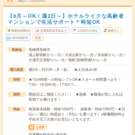
未読
掲載日
2026/08/01
【8月～OK！週2日～】ホテルライクな高齢者
マンションで生活サポート＊時短OK
職種未経験OK
交通費別途支給あり
土日祝日が休み
残業なし
WEB登録OK
派遣
長崎県長崎市
勤務地
浦上駅前駅から---分／大波止駅から---分／赤迫駅から---分／
大浦天主堂駅から---分／桜町(長崎県)駅から---分
週2日～5日OK（月～金） ★土日休みOK
曜日頻度
★1日4時間～の時短シフトOK★スタート時間選べます！
時間
7:00～16:009:00～17:0011:…
開始日はご相談ください！ ★急募 ★職場が気に入れば、
期間
長期でも働けます！
無資格未経験：時給1250円～ 経験者：時給1350円～★日
時給
払い／週払い制度あり（月払いも選べます）※稼働開始時は
手続き完了次第のお支払いとなります。
交通費
交通費全額支給※規定有