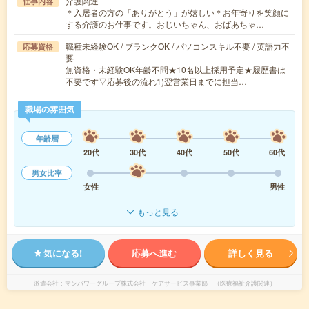
介護関連
仕事内容
＊入居者の方の「ありがとう」が嬉しい＊お年寄りを笑顔に
する介護のお仕事です。おじいちゃん、おばあちゃ…
職種未経験OK / ブランクOK / パソコンスキル不要 / 英語力不
応募資格
要
無資格・未経験OK年齢不問★10名以上採用予定★履歴書は
不要です▽応募後の流れ1)翌営業日までに担当…
職場の雰囲気
年齢層
20代
30代
40代
50代
60代
男女比率
女性
男性
もっと見る
気になる!
応募へ進む
詳しく見る
派遣会社
マンパワーグループ株式会社 ケアサービス事業部 （医療福祉介護関連）