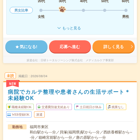
20代
30代
40代
50代
60代
男女比率
女性
男性
もっと見る
気になる!
応募へ進む
詳しく見る
派遣会社
日研トータルソーシング株式会社 メディカルケア事業部
未読
掲載日
2026/08/04
NEW
病院でカルテ整理や患者さんの生活サポート＊
未経験OK
職種未経験OK
交通費別途支給あり
土日祝日が休み
残業なし
WEB登録OK
派遣
福岡市東区
勤務地
和白駅から---分／貝塚(福岡県)駅から---分／西鉄香椎駅から--
-分／箱崎宮前駅から---分／唐の原駅から---分