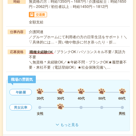
無資格の方：時給1350円～1687円 / 介護福祉士：時給1650
時給
円～2062円 / 初任者以上：時給1450円～1812円
交通費
全額支給
介護関連
仕事内容
／グループホームにて利用者の方の日常生活をサポート！＼
▽具体的には…・買い物や散歩に付き添ったり・折…
/ ブランクOK / パソコンスキル不要 / 英語力
職種未経験OK
応募資格
不要
＼無資格＊未経験OK／★年齢不問・ブランクOK★履歴書不
要・来社不要（電話登録OK）★社会保険完備＼…
職場の雰囲気
年齢層
20代
30代
40代
50代
60代
男女比率
女性
男性
もっと見る