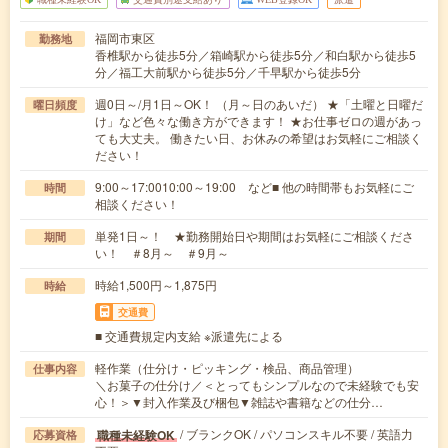
福岡市東区
勤務地
香椎駅から徒歩5分／箱崎駅から徒歩5分／和白駅から徒歩5
分／福工大前駅から徒歩5分／千早駅から徒歩5分
週0日～/月1日～OK！ （月～日のあいだ） ★「土曜と日曜だ
曜日頻度
け」など色々な働き方ができます！ ★お仕事ゼロの週があっ
ても大丈夫。 働きたい日、お休みの希望はお気軽にご相談く
ださい！
9:00～17:0010:00～19:00 など■ 他の時間帯もお気軽にご
時間
相談ください！
単発1日～！ ★勤務開始日や期間はお気軽にご相談くださ
期間
い！ ＃8月～ ＃9月～
時給1,500円～1,875円
時給
交通費
■ 交通費規定内支給 ※派遣先による
軽作業（仕分け・ピッキング・検品、商品管理）
仕事内容
＼お菓子の仕分け／＜とってもシンプルなので未経験でも安
心！＞▼封入作業及び梱包▼雑誌や書籍などの仕分…
/ ブランクOK / パソコンスキル不要 / 英語力
職種未経験OK
応募資格