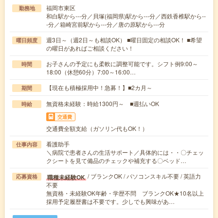
福岡市東区
勤務地
和白駅から---分／貝塚(福岡県)駅から---分／西鉄香椎駅から--
-分／箱崎宮前駅から---分／唐の原駅から---分
週3日～（週2日～も相談OK） ■曜日固定の相談OK！ ■希望
曜日頻度
の曜日があればご相談ください！
お子さんの予定にも柔軟に調整可能です。シフト例9:00～
時間
18:00（休憩60分）7:00～16:00…
【現在も積極採用中！急募！】■2カ月～
期間
無資格未経験：時給1300円～ ■週払いOK
時給
交通費
交通費全額支給（ガソリン代もOK！）
看護助手
仕事内容
＼病院で患者さんの生活サポート／具体的には・・〇チェッ
クシートを見て備品のチェックや補充する〇ベッド…
/ ブランクOK / パソコンスキル不要 / 英語力
職種未経験OK
応募資格
不要
無資格・未経験OK年齢・学歴不問 ブランクOK★10名以上
採用予定履歴書は不要です。少しでも興味があ…