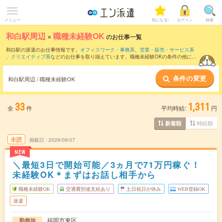
メニュー
気になる!
ログイン
検索
和白駅周辺
×
職種未経験OK
のお仕事一覧
和白駅の派遣のお仕事情報です。
オフィスワーク・事務系
、
営業・販売・サービス系
、
クリエイティブ系
などのお仕事を取り揃えています。職種未経験OKの条件の他に、
交通費別途支給あり
、
友だちと一緒の応募OK
、
週4日勤務
などのこだわり条件も取り
揃えています。
条件の変更
和白駅周辺 / 職種未経験OK
33
1,311
全
件
平均時給:
円
時給順
新着順
未読
掲載日
2026/08/07
NEW
＼最短3日で開始可能／3ヵ月で71万円稼ぐ！
未経験OK＊まずはお話し相手から
職種未経験OK
交通費別途支給あり
土日祝日が休み
WEB登録OK
派遣
福岡市東区
勤務地