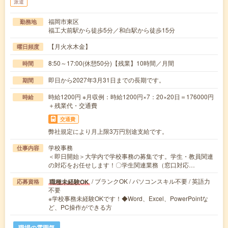
派遣
福岡市東区
勤務地
福工大前駅から徒歩5分／和白駅から徒歩15分
【月火水木金】
曜日頻度
8:50～17:00(休憩50分)【残業】10時間／月間
時間
即日から2027年3月31日までの長期です。
期間
時給1200円 ※月収例：時給1200円×7：20×20日＝176000円
時給
＋残業代・交通費
交通費
弊社規定により月上限3万円別途支給です。
学校事務
仕事内容
＜即日開始＞大学内で学校事務の募集です。学生・教員関連
の対応をお任せします！〇学生関連業務（窓口対応…
/ ブランクOK / パソコンスキル不要 / 英語力
職種未経験OK
応募資格
不要
※学校事務未経験OKです！◆Word、Excel、PowerPointな
ど、PC操作ができる方
職場の雰囲気