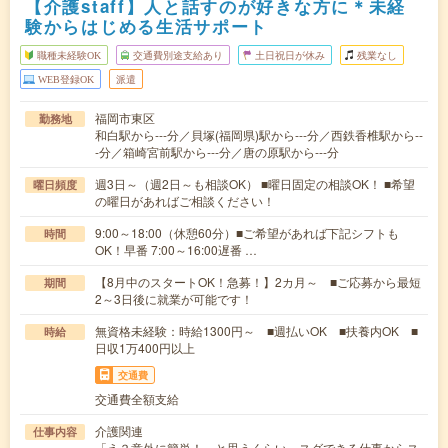
【介護staff】人と話すのが好きな方に＊未経
験からはじめる生活サポート
職種未経験OK
交通費別途支給あり
土日祝日が休み
残業なし
WEB登録OK
派遣
福岡市東区
勤務地
和白駅から---分／貝塚(福岡県)駅から---分／西鉄香椎駅から--
-分／箱崎宮前駅から---分／唐の原駅から---分
週3日～（週2日～も相談OK） ■曜日固定の相談OK！ ■希望
曜日頻度
の曜日があればご相談ください！
9:00～18:00（休憩60分）■ご希望があれば下記シフトも
時間
OK！早番 7:00～16:00遅番 …
【8月中のスタートOK！急募！】2カ月～ ■ご応募から最短
期間
2～3日後に就業が可能です！
無資格未経験：時給1300円～ ■週払いOK ■扶養内OK ■
時給
日収1万400円以上
交通費
交通費全額支給
介護関連
仕事内容
「え？意外に簡単！」と思うくらい、スグできる仕事からス