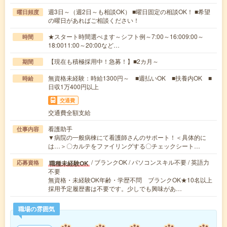
週3日～（週2日～も相談OK） ■曜日固定の相談OK！ ■希望
曜日頻度
の曜日があればご相談ください！
★スタート時間選べます～シフト例～7:00～16:009:00～
時間
18:0011:00～20:00など…
【現在も積極採用中！急募！】■2カ月～
期間
無資格未経験：時給1300円～ ■週払いOK ■扶養内OK ■
時給
日収1万400円以上
交通費
交通費全額支給
看護助手
仕事内容
▼病院の一般病棟にて看護師さんのサポート！＜具体的に
は…＞〇カルテをファイリングする〇チェックシート…
/ ブランクOK / パソコンスキル不要 / 英語力
職種未経験OK
応募資格
不要
無資格・未経験OK年齢・学歴不問 ブランクOK★10名以上
採用予定履歴書は不要です。少しでも興味があ…
職場の雰囲気