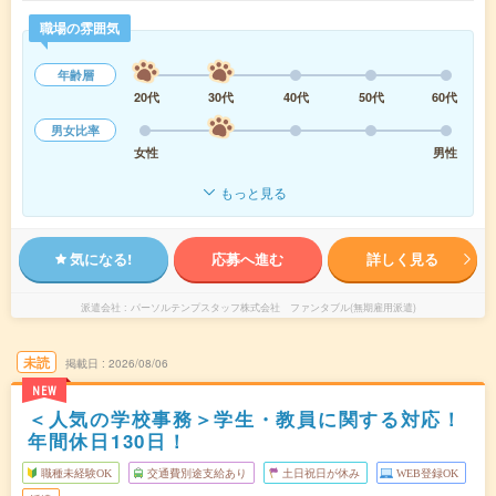
職場の雰囲気
年齢層
20代
30代
40代
50代
60代
男女比率
女性
男性
もっと見る
気になる!
応募へ進む
詳しく見る
派遣会社
パーソルテンプスタッフ株式会社 ファンタブル(無期雇用派遣)
未読
掲載日
2026/08/06
NEW
＜人気の学校事務＞学生・教員に関する対応！
年間休日130日！
職種未経験OK
交通費別途支給あり
土日祝日が休み
WEB登録OK