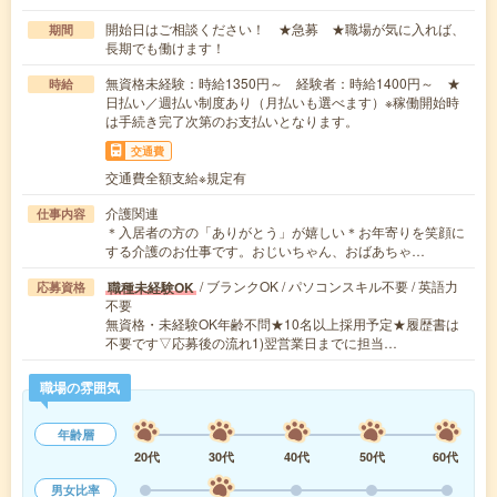
開始日はご相談ください！ ★急募 ★職場が気に入れば、
期間
長期でも働けます！
無資格未経験：時給1350円～ 経験者：時給1400円～ ★
時給
日払い／週払い制度あり（月払いも選べます）※稼働開始時
は手続き完了次第のお支払いとなります。
交通費
交通費全額支給※規定有
介護関連
仕事内容
＊入居者の方の「ありがとう」が嬉しい＊お年寄りを笑顔に
する介護のお仕事です。おじいちゃん、おばあちゃ…
/ ブランクOK / パソコンスキル不要 / 英語力
職種未経験OK
応募資格
不要
無資格・未経験OK年齢不問★10名以上採用予定★履歴書は
不要です▽応募後の流れ1)翌営業日までに担当…
職場の雰囲気
年齢層
20代
30代
40代
50代
60代
男女比率