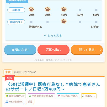
年齢層
20代
30代
40代
50代
60代
職場の様子
活気がある
しずか
もっと見る
気になる!
応募へ進む
詳しく見る
派遣会社
株式会社マイナビワークス
未読
掲載日
2026/08/05
NEW
《50代活躍中》医療行為なし＊病院で患者さん
のサポート／日収1万400円～
職種未経験OK
交通費別途支給あり
土日祝日が休み
残業なし
WEB登録OK
派遣