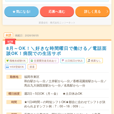
気になる!
応募へ進む
詳しく見る
派遣会社
株式会社ニッソーネット
未読
掲載日
2026/08/05
NEW
8月～OK！＼好きな時間曜日で働ける／電話面
談OK！病院での生活サポ
職種未経験OK
交通費別途支給あり
土日祝日が休み
残業なし
WEB登録OK
派遣
福岡市東区
勤務地
和白駅から---分／土井駅から---分／香椎花園前駅から---分／
馬出九大病院前駅から---分／名島駅から---分
週2日～5日OK（月～金） ★土日休みOK
曜日頻度
★1日4時間～の時短シフトOK★都合に合わせてシフトが決
時間
められますシフト例：7：00～16：009：…