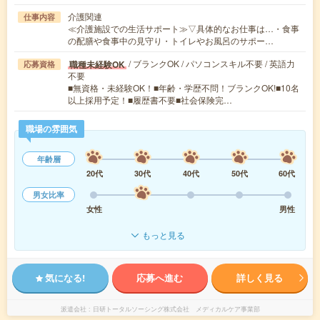
介護関連
仕事内容
≪介護施設での生活サポート≫▽具体的なお仕事は…・食事
の配膳や食事中の見守り・トイレやお風呂のサポー…
/ ブランクOK / パソコンスキル不要 / 英語力
職種未経験OK
応募資格
不要
■無資格・未経験OK！■年齢・学歴不問！ブランクOK!■10名
以上採用予定！■履歴書不要■社会保険完…
職場の雰囲気
年齢層
20代
30代
40代
50代
60代
男女比率
女性
男性
もっと見る
気になる!
応募へ進む
詳しく見る
派遣会社
日研トータルソーシング株式会社 メディカルケア事業部