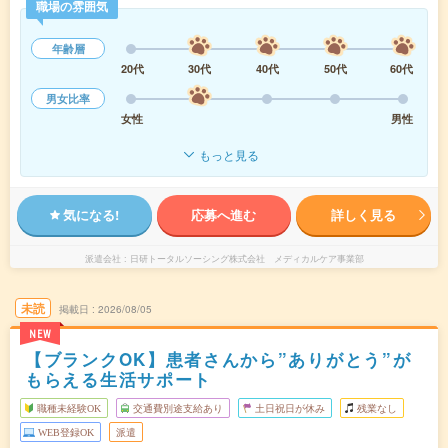
職場の雰囲気
年齢層
20代
30代
40代
50代
60代
男女比率
女性
男性
もっと見る
気になる!
応募へ進む
詳しく見る
派遣会社
日研トータルソーシング株式会社 メディカルケア事業部
未読
掲載日
2026/08/05
NEW
【ブランクOK】患者さんから”ありがとう”が
もらえる生活サポート
職種未経験OK
交通費別途支給あり
土日祝日が休み
残業なし
WEB登録OK
派遣