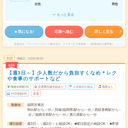
女性
男性
もっと見る
気になる!
応募へ進む
詳しく見る
派遣会社
マンパワーグループ株式会社 ケアサービス事業部 （医療福祉介護関連）
未読
掲載日
2026/08/04
NEW
【週3日～】少人数だから負担すくなめ＊レク
や食事のサポートなど
職種未経験OK
交通費別途支給あり
土日祝日が休み
残業なし
WEB登録OK
派遣
福岡市東区
勤務地
和白駅から---分／貝塚(福岡県)駅から---分／西鉄香椎駅から--
-分／箱崎宮前駅から---分／唐の原駅から---分
週3日～（週2日～も相談OK） ■曜日固定の相談OK！ ■希望
曜日頻度