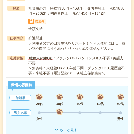
無資格の方：時給1350円～1687円 / 介護福祉士：時給1650
時給
円～2062円 / 初任者以上：時給1450円～1812円
交通費
全額支給
介護関連
仕事内容
／利用者の方の日常生活をサポート！＼▽具体的には…・買
い物や散歩に付き添ったり・折り紙や体操などのレ…
/ ブランクOK / パソコンスキル不要 / 英語力
職種未経験OK
応募資格
不要
＼無資格＊未経験OK／★年齢不問・ブランクOK★履歴書不
要・来社不要（電話登録OK）★社会保険完備＼…
職場の雰囲気
年齢層
20代
30代
40代
50代
60代
男女比率
女性
男性
もっと見る