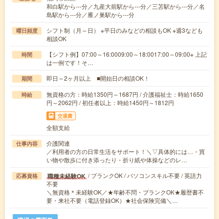
和白駅から---分／九産大前駅から---分／三苫駅から---分／名
島駅から---分／雁ノ巣駅から---分
シフト制（月～日） ※平日のみなどの相談もOK ※週3なども
曜日頻度
相談OK
【シフト例】07:00～16:0009:00～18:0017:00～09:00※ 上記
時間
は一例です！そ…
即日～2ヶ月以上 ■開始日の相談OK！
期間
無資格の方：時給1350円～1687円 / 介護福祉士：時給1650
時給
円～2062円 / 初任者以上：時給1450円～1812円
交通費
全額支給
介護関連
仕事内容
／利用者の方の日常生活をサポート！＼▽具体的には…・買
い物や散歩に付き添ったり・折り紙や体操などのレ…
/ ブランクOK / パソコンスキル不要 / 英語力
職種未経験OK
応募資格
不要
＼無資格＊未経験OK／★年齢不問・ブランクOK★履歴書不
要・来社不要（電話登録OK）★社会保険完備＼…