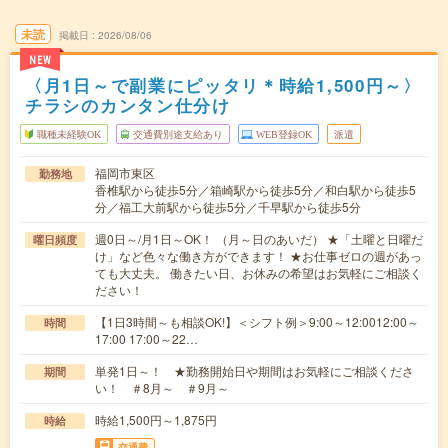
未読
掲載日
2026/08/06
NEW
〈月1日～で副業にピッタリ＊時給1,500円～〉
チラシのカンタン仕分け
職種未経験OK
交通費別途支給あり
WEB登録OK
派遣
福岡市東区
勤務地
香椎駅から徒歩5分／箱崎駅から徒歩5分／和白駅から徒歩5
分／福工大前駅から徒歩5分／千早駅から徒歩5分
週0日～/月1日～OK！ （月～日のあいだ） ★「土曜と日曜だ
曜日頻度
け」など色々な働き方ができます！ ★お仕事ゼロの週があっ
ても大丈夫。 働きたい日、お休みの希望はお気軽にご相談く
ださい！
【1日3時間～も相談OK!】＜シフト例＞9:00～12:0012:00～
時間
17:00 17:00～22…
単発1日～！ ★勤務開始日や期間はお気軽にご相談くださ
期間
い！ ＃8月～ ＃9月～
時給1,500円～1,875円
時給
交通費