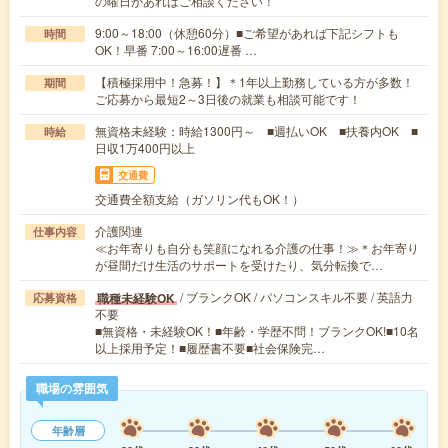
の曜日があればご相談ください！
9:00～18:00（休憩60分）■ご希望があれば下記シフトも
時間
OK！早番 7:00～16:00遅番 …
【積極採用中！急募！】＊1年以上勤務している方が多数！
期間
ご応募から最短2～3日後の就業も相談可能です！
無資格未経験：時給1300円～ ■週払いOK ■扶養内OK ■
時給
日収1万400円以上
交通費
交通費全額支給（ガソリン代もOK！）
介護関連
仕事内容
≪お年寄りも自分も笑顔になれる介護の仕事！≫＊お年寄り
が昼間だけ生活のサポートを受けたり、気分転換で…
/ ブランクOK / パソコンスキル不要 / 英語力
職種未経験OK
応募資格
不要
■無資格・未経験OK！■年齢・学歴不問！ブランクOK!■10名
以上採用予定！■履歴書不要■社会保険完…
職場の雰囲気
年齢層