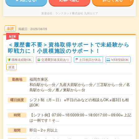
派遣会社
ランスタッド株式会社 九州エリア
未読
掲載日
2026/08/05
NEW
＜履歴書不要＞資格取得サポートで未経験から
即戦力に！小規模施設のサポート！
職種未経験OK
交通費別途支給あり
土日祝日が休み
WEB登録OK
派遣
福岡市東区
勤務地
和白駅から---分／九産大前駅から---分／三苫駅から---分／名
島駅から---分／雁ノ巣駅から---分
シフト制（月～日） ※平日のみなどの相談もOK ※週3日も相
曜日頻度
談OK
【シフト例】07:00～16:0009:00～18:0017:00～09:00※ 上記
時間
は一例です！そ…
即日～2ヶ月以上
期間