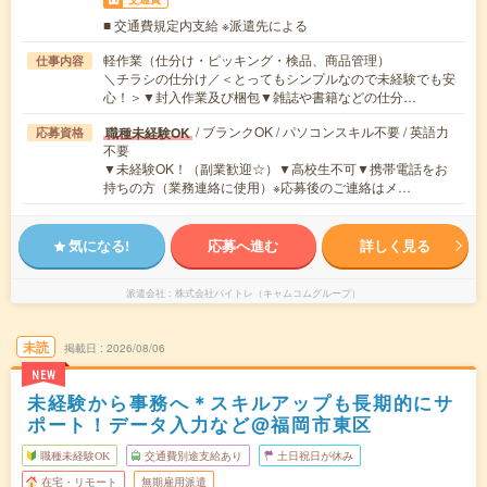
■ 交通費規定内支給 ※派遣先による
軽作業（仕分け・ピッキング・検品、商品管理）
仕事内容
＼チラシの仕分け／＜とってもシンプルなので未経験でも安
心！＞▼封入作業及び梱包▼雑誌や書籍などの仕分…
/ ブランクOK / パソコンスキル不要 / 英語力
職種未経験OK
応募資格
不要
▼未経験OK！（副業歓迎☆）▼高校生不可▼携帯電話をお
持ちの方（業務連絡に使用）※応募後のご連絡はメ…
気になる!
応募へ進む
詳しく見る
派遣会社
株式会社バイトレ（キャムコムグループ）
未読
掲載日
2026/08/06
NEW
未経験から事務へ＊スキルアップも長期的にサ
ポート！データ入力など@福岡市東区
職種未経験OK
交通費別途支給あり
土日祝日が休み
在宅・リモート
無期雇用派遣