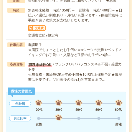
長期のお仕事です。開始日はご相談ください！ ★急募
期間
無資格未経験：時給1350円～ 経験者：時給1400円～★日
時給
払い／週払い制度あり（月払いも選べます）※稼働開始時は
手続き完了次第のお支払いとなります。
交通費
交通費支給※規定有
看護助手
仕事内容
≪病院でちょっとしたお手伝い≫○シーツの交換やベッドメ
イキング〇お手洗い・入浴など生活のお手伝い○診…
/ ブランクOK / パソコンスキル不要 / 英語力
職種未経験OK
応募資格
不要
≪無資格・未経験OK≫年齢不問★10名以上採用予定★履歴
書は不要です。▽応募後の流れ1)翌営業日まで…
職場の雰囲気
年齢層
20代
30代
40代
50代
60代
男女比率
女性
男性