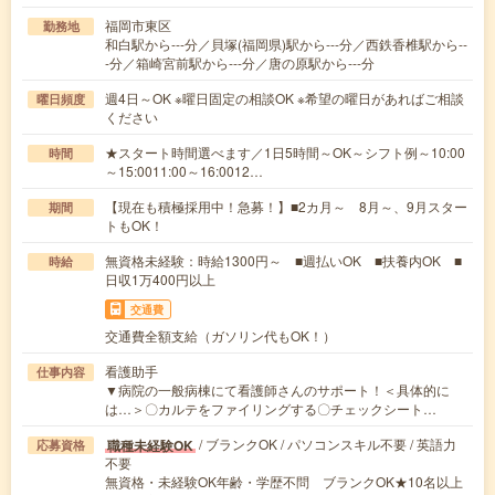
福岡市東区
勤務地
和白駅から---分／貝塚(福岡県)駅から---分／西鉄香椎駅から--
-分／箱崎宮前駅から---分／唐の原駅から---分
週4日～OK ※曜日固定の相談OK ※希望の曜日があればご相談
曜日頻度
ください
★スタート時間選べます／1日5時間～OK～シフト例～10:00
時間
～15:0011:00～16:0012…
【現在も積極採用中！急募！】■2カ月～ 8月～、9月スター
期間
トもOK！
無資格未経験：時給1300円～ ■週払いOK ■扶養内OK ■
時給
日収1万400円以上
交通費
交通費全額支給（ガソリン代もOK！）
看護助手
仕事内容
▼病院の一般病棟にて看護師さんのサポート！＜具体的に
は…＞〇カルテをファイリングする〇チェックシート…
/ ブランクOK / パソコンスキル不要 / 英語力
職種未経験OK
応募資格
不要
無資格・未経験OK年齢・学歴不問 ブランクOK★10名以上