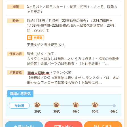
3ヶ月以上／即日スタート～長期（初回１～２ヶ月、以降３
期間
ヶ月更新）
時給1168円／月収例（22日勤務の場合）：234,768円＝
時給
1,168円×8時間×22日勤務の場合＋残業代別途支給（20時
間：29,200円）
交通費
実費支給／当社規定あり。
製造（組立・加工）
仕事内容
もう立ちっぱなしは無理…という方は必見！・福岡の地場優
良企業！金属パーツの目視検査・《お仕事詳細》￣…
/ ブランクOK
職種未経験OK
応募資格
【未経験さOK】※重量物は扱いません ランスタッドは、きめ
細やかなフォローで就業後も安心！お気軽に何…
職場の雰囲気
年齢層
20代
30代
40代
50代
60代
気になる!
応募へ進む
詳しく見る