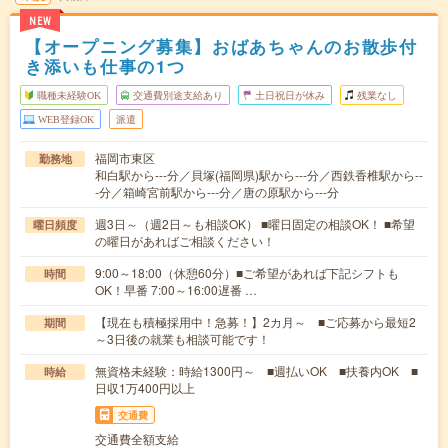
NEW
【オープニング募集】おばあちゃんのお散歩付
き添いも仕事の1つ
職種未経験OK
交通費別途支給あり
土日祝日が休み
残業なし
WEB登録OK
派遣
福岡市東区
勤務地
和白駅から---分／貝塚(福岡県)駅から---分／西鉄香椎駅から--
-分／箱崎宮前駅から---分／唐の原駅から---分
週3日～（週2日～も相談OK） ■曜日固定の相談OK！ ■希望
曜日頻度
の曜日があればご相談ください！
9:00～18:00（休憩60分）■ご希望があれば下記シフトも
時間
OK！早番 7:00～16:00遅番 …
【現在も積極採用中！急募！】2カ月～ ■ご応募から最短2
期間
～3日後の就業も相談可能です！
無資格未経験：時給1300円～ ■週払いOK ■扶養内OK ■
時給
日収1万400円以上
交通費
交通費全額支給