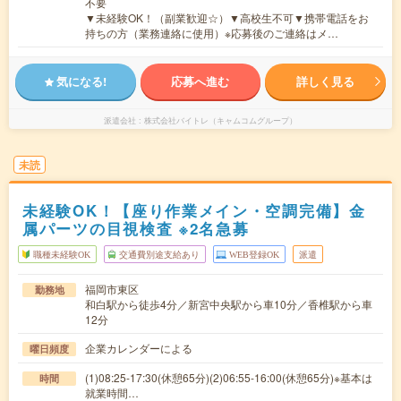
不要
▼未経験OK！（副業歓迎☆）▼高校生不可▼携帯電話をお
持ちの方（業務連絡に使用）※応募後のご連絡はメ…
気になる!
応募へ進む
詳しく見る
派遣会社
株式会社バイトレ（キャムコムグループ）
未読
未経験OK！【座り作業メイン・空調完備】金
属パーツの目視検査 ※2名急募
職種未経験OK
交通費別途支給あり
WEB登録OK
派遣
福岡市東区
勤務地
和白駅から徒歩4分／新宮中央駅から車10分／香椎駅から車
12分
企業カレンダーによる
曜日頻度
(1)08:25-17:30(休憩65分)(2)06:55-16:00(休憩65分)※基本は
時間
就業時間…