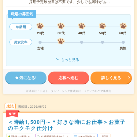
採用予定履歴書は不要です。少しでも興味があ…
職場の雰囲気
年齢層
20代
30代
40代
50代
60代
男女比率
女性
男性
もっと見る
気になる!
応募へ進む
詳しく見る
派遣会社
日研トータルソーシング株式会社 メディカルケア事業部
未読
掲載日
2026/08/05
NEW
＜時給1,500円～＊好きな時にお仕事＞お菓子
のモクモク仕分け
職種未経験OK
交通費別途支給あり
WEB登録OK
派遣