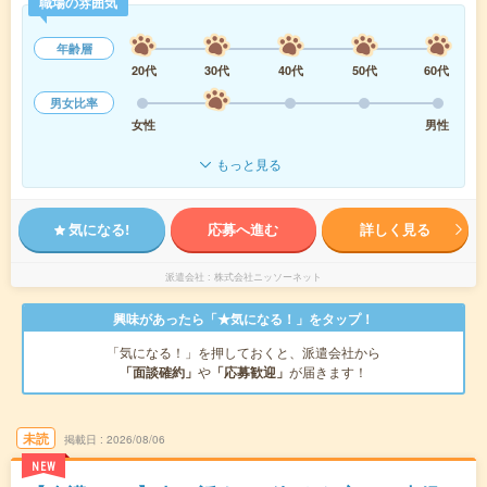
職場の雰囲気
年齢層
20代
30代
40代
50代
60代
男女比率
女性
男性
もっと見る
気になる!
応募へ進む
詳しく見る
派遣会社
株式会社ニッソーネット
興味があったら「★気になる！」をタップ！
「気になる！」を押しておくと、派遣会社から
「面談確約」
や
「応募歓迎」
が届きます！
未読
掲載日
2026/08/06
NEW