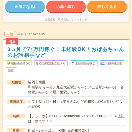
気になる!
応募へ進む
詳しく見る
派遣会社
株式会社ニッソーネット
未読
掲載日
2026/08/05
NEW
3ヵ月で71万円稼ぐ！未経験OK＊おばあちゃん
のお話相手など
職種未経験OK
交通費別途支給あり
土日祝日が休み
WEB登録OK
派遣
福岡市東区
勤務地
和白駅から---分／九産大前駅から---分／三苫駅から---分／名
島駅から---分／雁ノ巣駅から---分
シフト制（月～日） ※平日のみなどの相談もOK ※週3なども
曜日頻度
相談OK
【シフト例】07:00～16:0009:00～18:0017:00～09:00※ 上記
時間
は一例です！そ…
即日～2ヶ月以上 ■開始日の相談OK！
期間