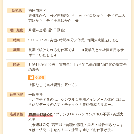
福岡市東区
勤務地
香椎駅から---分／箱崎駅から---分／和白駅から---分／福工大
前駅から---分／千早駅から---分
月曜～金曜(週5日勤務)
曜日頻度
9:00～17:30(実働7時間30分／休憩1時間)※就業先による
時間
長期で続けられるお仕事です！ ■就業先との社員登用もサ
期間
ポートいたします！
月給19万0500円＋賞与年2回 ※所定労働時間7.5時間の就業先
時給
の場合
交通費
上限なし（当社規定に基づく）
一般事務
仕事内容
＼お任せするのは…シンプルな事務メイン／▼具体的には…
＊商品データの入力・チェック＊資料作成のサポー…
/ ブランクOK / パソコンスキル不要 / 英語力
職種未経験OK
応募資格
不要
【未経験OK】高卒以上前職の職種・業界・経験年数やスキ
ルは一切問いません！エン派遣を通じてお仕事が決…