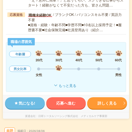
タート！経験がなくて不安だった方も、皆さん問題…
/ ブランクOK / パソコンスキル不要 / 英語力
職種未経験OK
応募資格
不要
■資格・経験・年齢不問■学歴不問■10名以上採用予定！■履
歴書不要■社会保険完備■社員登用あり（紹介…
職場の雰囲気
年齢層
20代
30代
40代
50代
60代
男女比率
女性
男性
もっと見る
気になる!
応募へ進む
詳しく見る
派遣会社
日研トータルソーシング株式会社 メディカルケア事業部
未読
掲載日
2026/08/06