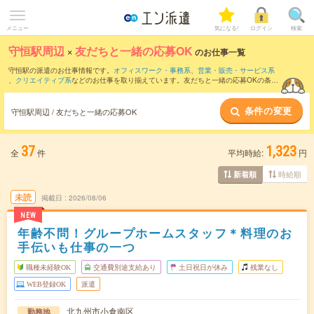
メニュー
気になる!
ログイン
検索
守恒駅周辺
×
友だちと一緒の応募OK
のお仕事一覧
守恒駅の派遣のお仕事情報です。
オフィスワーク・事務系
、
営業・販売・サービス系
、
クリエイティブ系
などのお仕事を取り揃えています。友だちと一緒の応募OKの条件
の他に、
交通費別途支給あり
、
職種未経験OK
、
週4日勤務
などのこだわり条件も取り
揃えています。
条件の変更
守恒駅周辺 / 友だちと一緒の応募OK
37
1,323
全
件
平均時給:
円
時給順
新着順
未読
掲載日
2026/08/06
NEW
年齢不問！グループホームスタッフ＊料理のお
手伝いも仕事の一つ
職種未経験OK
交通費別途支給あり
土日祝日が休み
残業なし
WEB登録OK
派遣
北九州市小倉南区
勤務地