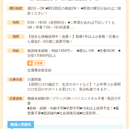
週2日～OK ■曜日固定の相談OK！ ■希望の曜日があればご相
曜日頻度
談ください！
9:00～18:00（休憩60分）■ご希望があれば下記シフトも
時間
OK！早番 7:00～16:00遅番 …
【現在も積極採用中！急募！】勤務1年以上が多数！応募か
期間
ら最短2～3日後に就業可能！
無資格未経験：時給1350円～ ■週払いOK ■扶養内OK ■
時給
日収1万800円以上
交通費
交通費全額支給
介護関連
仕事内容
【昼間だけの施設で、生活サポートなど】＊お年寄りが昼間
だけ生活のサポートを受けたり、気分転換できるデ…
職種未経験OK / ブランクOK / パソコンスキル不要 / 英語力不
応募資格
要
■資格・経験・年齢不問■学歴不問■10名以上採用予定！■履
歴書不要■面談確約■社会保険完備■社員登用…
職場の雰囲気