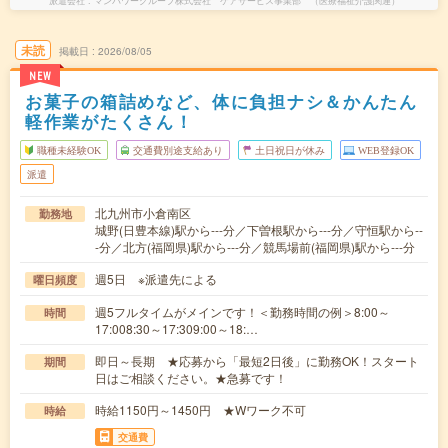
派遣会社
マンパワーグループ株式会社 ケアサービス事業部 （医療福祉介護関連）
未読
掲載日
2026/08/05
NEW
お菓子の箱詰めなど、体に負担ナシ＆かんたん
軽作業がたくさん！
職種未経験OK
交通費別途支給あり
土日祝日が休み
WEB登録OK
派遣
北九州市小倉南区
勤務地
城野(日豊本線)駅から---分／下曽根駅から---分／守恒駅から--
-分／北方(福岡県)駅から---分／競馬場前(福岡県)駅から---分
週5日 ※派遣先による
曜日頻度
週5フルタイムがメインです！＜勤務時間の例＞8:00～
時間
17:008:30～17:309:00～18:…
即日～長期 ★応募から「最短2日後」に勤務OK！スタート
期間
日はご相談ください。★急募です！
時給1150円～1450円 ★Wワーク不可
時給
交通費