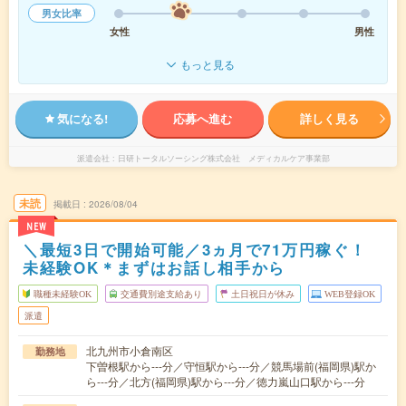
男女比率
女性
男性
もっと見る
気になる!
応募へ進む
詳しく見る
派遣会社
日研トータルソーシング株式会社 メディカルケア事業部
未読
掲載日
2026/08/04
NEW
＼最短3日で開始可能／3ヵ月で71万円稼ぐ！
未経験OK＊まずはお話し相手から
職種未経験OK
交通費別途支給あり
土日祝日が休み
WEB登録OK
派遣
北九州市小倉南区
勤務地
下曽根駅から---分／守恒駅から---分／競馬場前(福岡県)駅か
ら---分／北方(福岡県)駅から---分／徳力嵐山口駅から---分