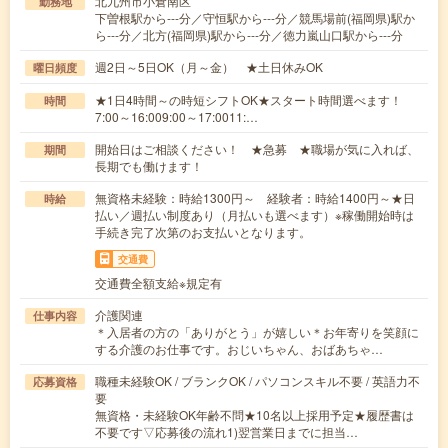
北九州市小倉南区
勤務地
下曽根駅から---分／守恒駅から---分／競馬場前(福岡県)駅か
ら---分／北方(福岡県)駅から---分／徳力嵐山口駅から---分
週2日～5日OK（月～金） ★土日休みOK
曜日頻度
★1日4時間～の時短シフトOK★スタート時間選べます！
時間
7:00～16:009:00～17:0011:…
開始日はご相談ください！ ★急募 ★職場が気に入れば、
期間
長期でも働けます！
無資格未経験：時給1300円～ 経験者：時給1400円～★日
時給
払い／週払い制度あり（月払いも選べます）※稼働開始時は
手続き完了次第のお支払いとなります。
交通費
交通費全額支給※規定有
介護関連
仕事内容
＊入居者の方の「ありがとう」が嬉しい＊お年寄りを笑顔に
する介護のお仕事です。おじいちゃん、おばあちゃ…
職種未経験OK / ブランクOK / パソコンスキル不要 / 英語力不
応募資格
要
無資格・未経験OK年齢不問★10名以上採用予定★履歴書は
不要です▽応募後の流れ1)翌営業日までに担当…