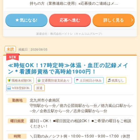
持ちの方（業務連絡に使用）※応募後のご連絡はメ…
気になる!
応募へ進む
詳しく見る
派遣会社
株式会社バイトレ（キャムコムグループ）
未読
掲載日
2026/08/05
NEW
≪時短OK！17時定時≫体温・血圧の記録メイ
ン＊看護師資格で高時給1900円！
職種未経験OK
交通費別途支給あり
土日祝日が休み
残業なし
WEB登録OK
派遣
北九州市小倉南区
勤務地
守恒駅から---分／徳力公団前駅から---分／徳力嵐山口駅から-
--分／企救丘駅から---分／志井公園駅から---分
週3日～OK！ ■曜日固定の相談OK！ ■ご希望の曜日をご相談
曜日頻度
ください！
＼日勤のみ／シフト例・10:00～15:00・9:00～17:00（休憩
時間