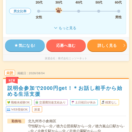
20代
30代
40代
50代
60代
男女比率
女性
男性
もっと見る
気になる!
応募へ進む
詳しく見る
派遣会社
株式会社ニッソーネット
未読
掲載日
2026/08/04
NEW
説明会参加で2000円get！＊お話し相手から始
める生活支援
職種未経験OK
交通費別途支給あり
土日祝日が休み
残業なし
WEB登録OK
派遣
北九州市小倉南区
勤務地
守恒駅から---分／徳力公団前駅から---分／徳力嵐山口駅から-
--分／企救丘駅から---分／志井公園駅から---分