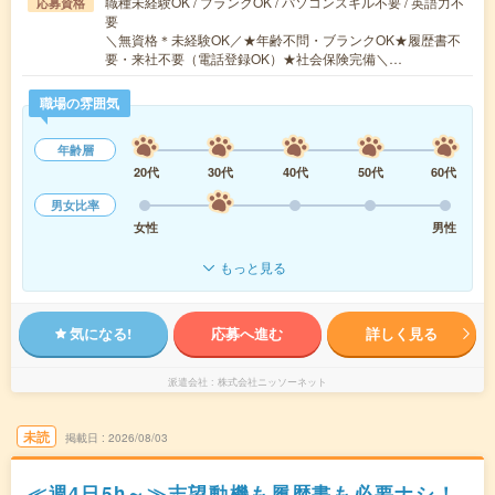
職種未経験OK / ブランクOK / パソコンスキル不要 / 英語力不
応募資格
要
＼無資格＊未経験OK／★年齢不問・ブランクOK★履歴書不
要・来社不要（電話登録OK）★社会保険完備＼…
職場の雰囲気
年齢層
20代
30代
40代
50代
60代
男女比率
女性
男性
もっと見る
気になる!
応募へ進む
詳しく見る
派遣会社
株式会社ニッソーネット
未読
掲載日
2026/08/03
≪週4日5h～≫志望動機も履歴書も必要ナシ！