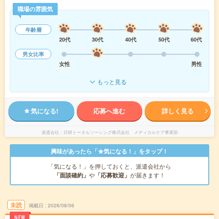
職場の雰囲気
年齢層
20代
30代
40代
50代
60代
男女比率
女性
男性
もっと見る
気になる!
応募へ進む
詳しく見る
派遣会社
日研トータルソーシング株式会社 メディカルケア事業部
興味があったら「★気になる！」をタップ！
「気になる！」を押しておくと、派遣会社から
「面談確約」
や
「応募歓迎」
が届きます！
未読
掲載日
2026/08/06
NEW