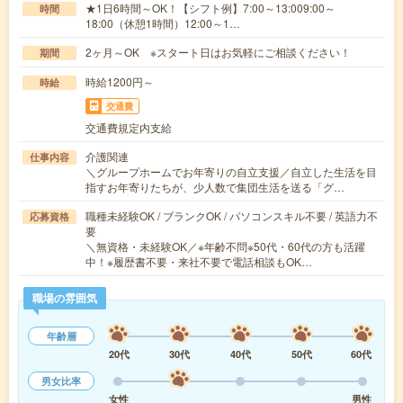
★1日6時間～OK！【シフト例】7:00～13:009:00～
時間
18:00（休憩1時間）12:00～1…
2ヶ月～OK ※スタート日はお気軽にご相談ください！
期間
時給1200円～
時給
交通費
交通費規定内支給
介護関連
仕事内容
＼グループホームでお年寄りの自立支援／自立した生活を目
指すお年寄りたちが、少人数で集団生活を送る「グ…
職種未経験OK / ブランクOK / パソコンスキル不要 / 英語力不
応募資格
要
＼無資格・未経験OK／※年齢不問※50代・60代の方も活躍
中！※履歴書不要・来社不要で電話相談もOK…
職場の雰囲気
年齢層
20代
30代
40代
50代
60代
男女比率
女性
男性