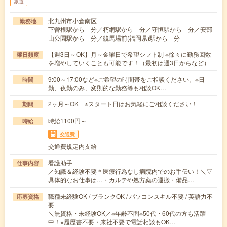
派遣
北九州市小倉南区
勤務地
下曽根駅から---分／朽網駅から---分／守恒駅から---分／安部
山公園駅から---分／競馬場前(福岡県)駅から---分
【週3日～OK】月～金曜日で希望シフト制 ※徐々に勤務回数
曜日頻度
を増やしていくことも可能です！（最初は週3日からなど）
9:00～17:00など※ご希望の時間帯をご相談ください。※日
時間
勤、夜勤のみ、変則的な勤務等も相談OK…
2ヶ月～OK ※スタート日はお気軽にご相談ください！
期間
時給1100円～
時給
交通費
交通費規定内支給
看護助手
仕事内容
／知識＆経験不要＊医療行為なし病院内でのお手伝い！＼▽
具体的なお仕事は…・カルテや処方薬の運搬・備品…
職種未経験OK / ブランクOK / パソコンスキル不要 / 英語力不
応募資格
要
＼無資格・未経験OK／※年齢不問※50代・60代の方も活躍
中！※履歴書不要・来社不要で電話相談もOK…