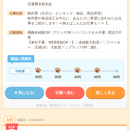
交通費全額支給
軽作業（仕分け・ピッキング・検品、商品管理）
仕事内容
軽作業や食品加工を中心に、あなたのご希望に合わせたお仕
事をご紹介します！≪例えばこんなお仕事も！≫【…
職種未経験OK / ブランクOK / パソコンスキル不要 / 英語力不
応募資格
要
【来社不要、WEB登録OK！】〇未経験大歓迎！〇フリータ
ー、主婦(夫) 大歓迎！〇ブランクOK〇週5…
職場の雰囲気
年齢層
20代
30代
40代
50代
60代
気になる!
応募へ進む
詳しく見る
派遣会社
株式会社テクノ・サービス 採用担当
未読
掲載日
2026/08/05
NEW