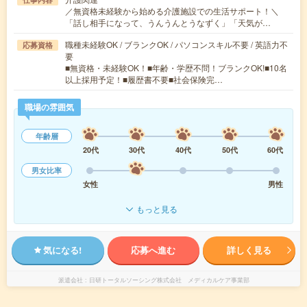
／無資格未経験から始める介護施設での生活サポート！＼
「話し相手になって、うんうんとうなずく」「天気が…
職種未経験OK / ブランクOK / パソコンスキル不要 / 英語力不
応募資格
要
■無資格・未経験OK！■年齢・学歴不問！ブランクOK!■10名
以上採用予定！■履歴書不要■社会保険完…
職場の雰囲気
年齢層
20代
30代
40代
50代
60代
男女比率
女性
男性
もっと見る
気になる!
応募へ進む
詳しく見る
派遣会社
日研トータルソーシング株式会社 メディカルケア事業部