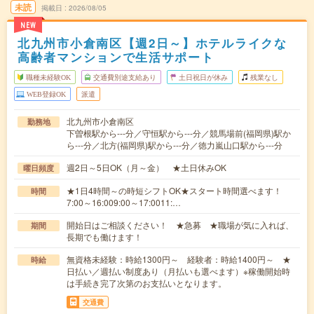
未読
掲載日
2026/08/05
NEW
北九州市小倉南区【週2日～】ホテルライクな
高齢者マンションで生活サポート
職種未経験OK
交通費別途支給あり
土日祝日が休み
残業なし
WEB登録OK
派遣
北九州市小倉南区
勤務地
下曽根駅から---分／守恒駅から---分／競馬場前(福岡県)駅か
ら---分／北方(福岡県)駅から---分／徳力嵐山口駅から---分
週2日～5日OK（月～金） ★土日休みOK
曜日頻度
★1日4時間～の時短シフトOK★スタート時間選べます！
時間
7:00～16:009:00～17:0011:…
開始日はご相談ください！ ★急募 ★職場が気に入れば、
期間
長期でも働けます！
無資格未経験：時給1300円～ 経験者：時給1400円～ ★
時給
日払い／週払い制度あり（月払いも選べます）※稼働開始時
は手続き完了次第のお支払いとなります。
交通費