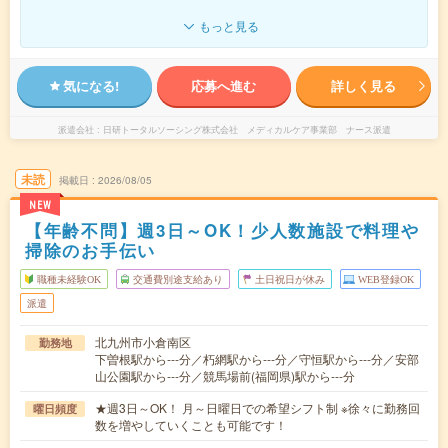
もっと見る
気になる!
応募へ進む
詳しく見る
派遣会社
日研トータルソーシング株式会社 メディカルケア事業部 ナース派遣
未読
掲載日
2026/08/05
NEW
【年齢不問】週3日～OK！少人数施設で料理や
掃除のお手伝い
職種未経験OK
交通費別途支給あり
土日祝日が休み
WEB登録OK
派遣
北九州市小倉南区
勤務地
下曽根駅から---分／朽網駅から---分／守恒駅から---分／安部
山公園駅から---分／競馬場前(福岡県)駅から---分
★週3日～OK！ 月～日曜日での希望シフト制 ※徐々に勤務回
曜日頻度
数を増やしていくことも可能です！