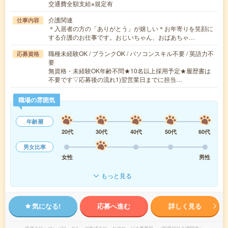
交通費全額支給※規定有
介護関連
仕事内容
＊入居者の方の「ありがとう」が嬉しい＊お年寄りを笑顔に
する介護のお仕事です。おじいちゃん、おばあちゃ…
職種未経験OK / ブランクOK / パソコンスキル不要 / 英語力不
応募資格
要
無資格・未経験OK年齢不問★10名以上採用予定★履歴書は
不要です▽応募後の流れ1)翌営業日までに担当…
職場の雰囲気
年齢層
20代
30代
40代
50代
60代
男女比率
女性
男性
もっと見る
気になる!
応募へ進む
詳しく見る