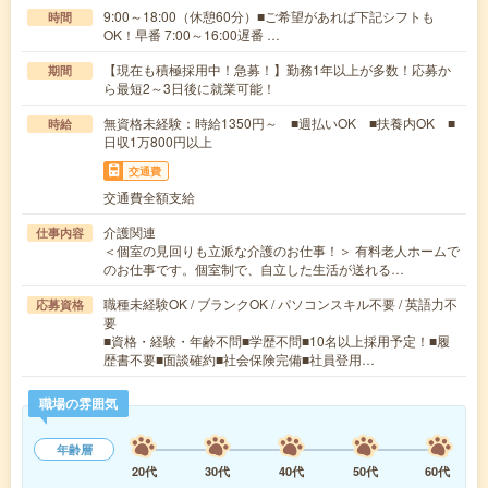
9:00～18:00（休憩60分）■ご希望があれば下記シフトも
時間
OK！早番 7:00～16:00遅番 …
【現在も積極採用中！急募！】勤務1年以上が多数！応募か
期間
ら最短2～3日後に就業可能！
無資格未経験：時給1350円～ ■週払いOK ■扶養内OK ■
時給
日収1万800円以上
交通費
交通費全額支給
介護関連
仕事内容
＜個室の見回りも立派な介護のお仕事！＞ 有料老人ホームで
のお仕事です。個室制で、自立した生活が送れる…
職種未経験OK / ブランクOK / パソコンスキル不要 / 英語力不
応募資格
要
■資格・経験・年齢不問■学歴不問■10名以上採用予定！■履
歴書不要■面談確約■社会保険完備■社員登用…
職場の雰囲気
年齢層
20代
30代
40代
50代
60代