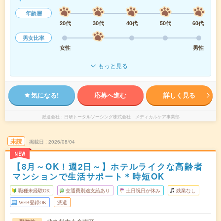
年齢層
20代
30代
40代
50代
60代
男女比率
女性
男性
もっと見る
気になる!
応募へ進む
詳しく見る
派遣会社
日研トータルソーシング株式会社 メディカルケア事業部
未読
掲載日
2026/08/04
NEW
【8月～OK！週2日～】ホテルライクな高齢者
マンションで生活サポート＊時短OK
職種未経験OK
交通費別途支給あり
土日祝日が休み
残業なし
WEB登録OK
派遣