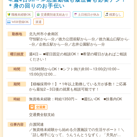
＊身の回りのお手伝い
職種未経験OK
交通費別途支給あり
土日祝日が休み
残業なし
WEB登録OK
派遣
北九州市小倉南区
勤務地
守恒駅から---分／徳力公団前駅から---分／徳力嵐山口駅から-
--分／企救丘駅から---分／志井公園駅から---分
週4日～ ■曜日固定の相談OK！ ■希望の曜日があればご相談
曜日頻度
ください！
1日5時間からOK！■シフト例(1)8:00～13:00(2)10:00～
時間
15:00(3)12:00…
【積極採用中！】＊1年以上勤務している方が多数！ご応募
期間
から最短2～3日後の就業も相談可能です！
無資格未経験：時給1350円～ ■週払いOK ■扶養内OK
時給
交通費
交通費全額支給
介護関連
仕事内容
／無資格未経験から始める介護施設での生活サポート！＼
「話し相手になって、うんうんとうなずく」「天気が…