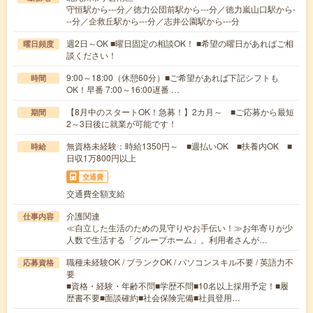
守恒駅から---分／徳力公団前駅から---分／徳力嵐山口駅から-
--分／企救丘駅から---分／志井公園駅から---分
週2日～OK ■曜日固定の相談OK！ ■希望の曜日があればご相
曜日頻度
談ください！
9:00～18:00（休憩60分）■ご希望があれば下記シフトも
時間
OK！早番 7:00～16:00遅番 …
【8月中のスタートOK！急募！】2カ月～ ■ご応募から最短
期間
2～3日後に就業が可能です！
無資格未経験：時給1350円～ ■週払いOK ■扶養内OK ■
時給
日収1万800円以上
交通費
交通費全額支給
介護関連
仕事内容
≪自立した生活のための見守りやお手伝い！≫お年寄りが少
人数で生活する「グループホーム」。利用者さんが…
職種未経験OK / ブランクOK / パソコンスキル不要 / 英語力不
応募資格
要
■資格・経験・年齢不問■学歴不問■10名以上採用予定！■履
歴書不要■面談確約■社会保険完備■社員登用…