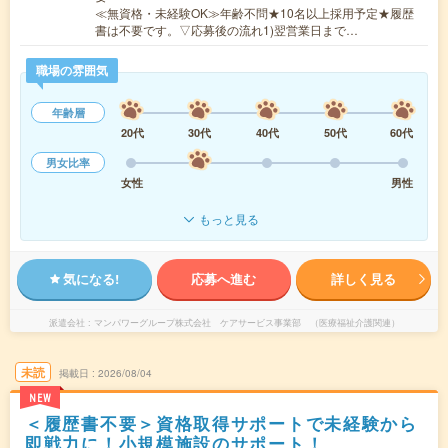
≪無資格・未経験OK≫年齢不問★10名以上採用予定★履歴
書は不要です。▽応募後の流れ1)翌営業日まで…
職場の雰囲気
年齢層
20代
30代
40代
50代
60代
男女比率
女性
男性
もっと見る
気になる!
応募へ進む
詳しく見る
派遣会社
マンパワーグループ株式会社 ケアサービス事業部 （医療福祉介護関連）
未読
掲載日
2026/08/04
NEW
＜履歴書不要＞資格取得サポートで未経験から
即戦力に！小規模施設のサポート！