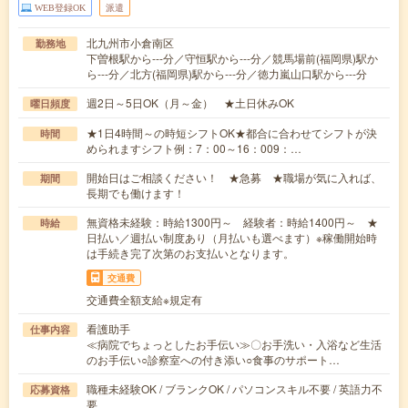
WEB登録OK
派遣
北九州市小倉南区
勤務地
下曽根駅から---分／守恒駅から---分／競馬場前(福岡県)駅か
ら---分／北方(福岡県)駅から---分／徳力嵐山口駅から---分
週2日～5日OK（月～金） ★土日休みOK
曜日頻度
★1日4時間～の時短シフトOK★都合に合わせてシフトが決
時間
められますシフト例：7：00～16：009：…
開始日はご相談ください！ ★急募 ★職場が気に入れば、
期間
長期でも働けます！
無資格未経験：時給1300円～ 経験者：時給1400円～ ★
時給
日払い／週払い制度あり（月払いも選べます）※稼働開始時
は手続き完了次第のお支払いとなります。
交通費
交通費全額支給※規定有
看護助手
仕事内容
≪病院でちょっとしたお手伝い≫〇お手洗い・入浴など生活
のお手伝い○診察室への付き添い○食事のサポート…
職種未経験OK / ブランクOK / パソコンスキル不要 / 英語力不
応募資格
要