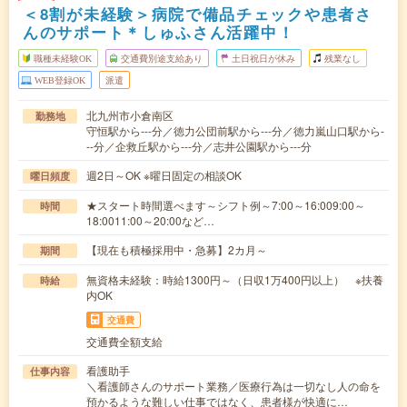
＜8割が未経験＞病院で備品チェックや患者さ
んのサポート＊しゅふさん活躍中！
職種未経験OK
交通費別途支給あり
土日祝日が休み
残業なし
WEB登録OK
派遣
北九州市小倉南区
勤務地
守恒駅から---分／徳力公団前駅から---分／徳力嵐山口駅から-
--分／企救丘駅から---分／志井公園駅から---分
週2日～OK ※曜日固定の相談OK
曜日頻度
★スタート時間選べます～シフト例～7:00～16:009:00～
時間
18:0011:00～20:00など…
【現在も積極採用中・急募】2カ月～
期間
無資格未経験：時給1300円～（日収1万400円以上） ※扶養
時給
内OK
交通費
交通費全額支給
看護助手
仕事内容
＼看護師さんのサポート業務／医療行為は一切なし人の命を
預かるような難しい仕事ではなく、患者様が快適に…