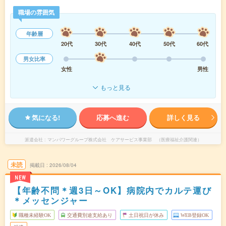
職場の雰囲気
年齢層
20代
30代
40代
50代
60代
男女比率
女性
男性
もっと見る
気になる!
応募へ進む
詳しく見る
派遣会社
マンパワーグループ株式会社 ケアサービス事業部 （医療福祉介護関連）
未読
掲載日
2026/08/04
NEW
【年齢不問＊週3日～OK】病院内でカルテ運び
＊メッセンジャー
職種未経験OK
交通費別途支給あり
土日祝日が休み
WEB登録OK