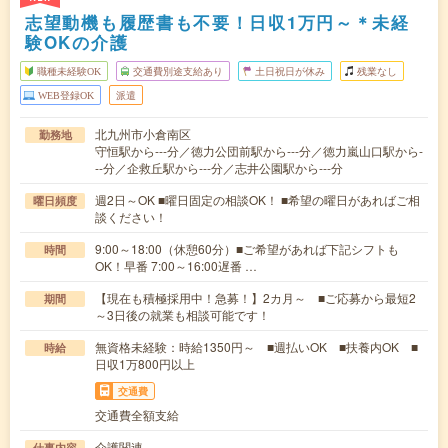
志望動機も履歴書も不要！日収1万円～＊未経
験OKの介護
職種未経験OK
交通費別途支給あり
土日祝日が休み
残業なし
WEB登録OK
派遣
北九州市小倉南区
勤務地
守恒駅から---分／徳力公団前駅から---分／徳力嵐山口駅から-
--分／企救丘駅から---分／志井公園駅から---分
週2日～OK ■曜日固定の相談OK！ ■希望の曜日があればご相
曜日頻度
談ください！
9:00～18:00（休憩60分）■ご希望があれば下記シフトも
時間
OK！早番 7:00～16:00遅番 …
【現在も積極採用中！急募！】2カ月～ ■ご応募から最短2
期間
～3日後の就業も相談可能です！
無資格未経験：時給1350円～ ■週払いOK ■扶養内OK ■
時給
日収1万800円以上
交通費
交通費全額支給
介護関連
仕事内容