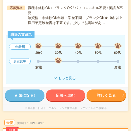
職種未経験OK / ブランクOK / パソコンスキル不要 / 英語力不
応募資格
要
無資格・未経験OK年齢・学歴不問 ブランクOK★10名以上
採用予定履歴書は不要です。少しでも興味があ…
職場の雰囲気
年齢層
20代
30代
40代
50代
60代
男女比率
女性
男性
もっと見る
気になる!
応募へ進む
詳しく見る
派遣会社
日研トータルソーシング株式会社 メディカルケア事業部
未読
掲載日
2026/08/05
NEW