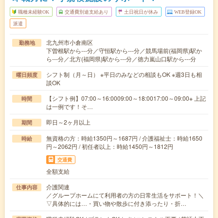
職種未経験OK
交通費別途支給あり
土日祝日が休み
WEB登録OK
派遣
北九州市小倉南区
勤務地
下曽根駅から---分／守恒駅から---分／競馬場前(福岡県)駅か
ら---分／北方(福岡県)駅から---分／徳力嵐山口駅から---分
シフト制（月～日） ※平日のみなどの相談もOK ※週3日も相
曜日頻度
談OK
【シフト例】07:00～16:0009:00～18:0017:00～09:00※ 上記
時間
は一例です！そ…
即日～2ヶ月以上
期間
無資格の方：時給1350円～1687円 / 介護福祉士：時給1650
時給
円～2062円 / 初任者以上：時給1450円～1812円
交通費
全額支給
介護関連
仕事内容
／グループホームにて利用者の方の日常生活をサポート！＼
▽具体的には…・買い物や散歩に付き添ったり・折…