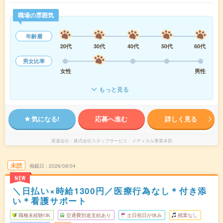
職場の雰囲気
年齢層
20代
30代
40代
50代
60代
男女比率
女性
男性
もっと見る
気になる!
応募へ進む
詳しく見る
派遣会社
株式会社スタッフサービス メディカル事業本部
未読
掲載日
2026/08/04
NEW
＼日払い×時給1300円／医療行為なし＊付き添
い＊看護サポート
職種未経験OK
交通費別途支給あり
土日祝日が休み
残業なし