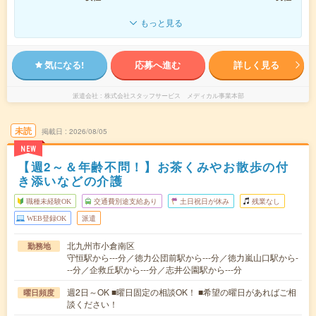
もっと見る
気になる!
応募へ進む
詳しく見る
派遣会社
株式会社スタッフサービス メディカル事業本部
未読
掲載日
2026/08/05
NEW
【週2～＆年齢不問！】お茶くみやお散歩の付
き添いなどの介護
職種未経験OK
交通費別途支給あり
土日祝日が休み
残業なし
WEB登録OK
派遣
北九州市小倉南区
勤務地
守恒駅から---分／徳力公団前駅から---分／徳力嵐山口駅から-
--分／企救丘駅から---分／志井公園駅から---分
週2日～OK ■曜日固定の相談OK！ ■希望の曜日があればご相
曜日頻度
談ください！