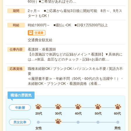
60分）■ご希望があればその…
2ヶ月～ ■ご応募から最短3日後に開始可能 8月～、9月ス
期間
タートもOK！
時給1900円～ ■週払いOK ■日収1万5200円以上
時給
交通費
交通費全額支給
看護師・准看護師
仕事内容
【介護施設で体調などの記録がメイン＊看護師】▼具体的に
は…○体温、血圧などのチェック・記録○お薬の飲…
職種未経験OK / ブランクOK / パソコンスキル不要 / 英語力不
応募資格
要
≪履歴書不要≫・年齢不問（50代・60代の方も活躍中！）・
未経験OK・ブランクOK・看護師資格（准看…
職場の雰囲気
年齢層
20代
30代
40代
50代
60代
男女比率
女性
男性