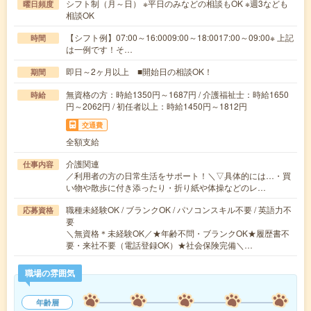
シフト制（月～日） ※平日のみなどの相談もOK ※週3なども
曜日頻度
相談OK
【シフト例】07:00～16:0009:00～18:0017:00～09:00※ 上記
時間
は一例です！そ…
即日～2ヶ月以上 ■開始日の相談OK！
期間
無資格の方：時給1350円～1687円 / 介護福祉士：時給1650
時給
円～2062円 / 初任者以上：時給1450円～1812円
交通費
全額支給
介護関連
仕事内容
／利用者の方の日常生活をサポート！＼▽具体的には…・買
い物や散歩に付き添ったり・折り紙や体操などのレ…
職種未経験OK / ブランクOK / パソコンスキル不要 / 英語力不
応募資格
要
＼無資格＊未経験OK／★年齢不問・ブランクOK★履歴書不
要・来社不要（電話登録OK）★社会保険完備＼…
職場の雰囲気
年齢層