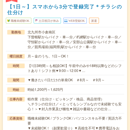
【1日～】スマホから3分で登録完了＊チラシの
仕分け
職種未経験OK
土日祝日が休み
WEB登録OK
派遣
北九州市小倉南区
勤務地
下曽根駅からバイク・車---分／朽網駅からバイク・車---分／
守恒駅からバイク・車---分／安部山公園駅からバイク・車---
分／競馬場前(福岡県)駅からバイク・車---分
月～金のうち、1日～OK！
曜日頻度
【1日3時間～も相談OK!】午前中のみや18時以降などのシフ
時間
トあり！シフト例▼9:00～12:00▼…
▼働きたい1日だけの単発OK ＃8月～ ＃9月～
期間
時給1,200円～1,625円
時給
軽作業（仕分け・ピッキング・検品、商品管理）
仕事内容
＼チラシの仕分け／＜とってもシンプルなので未経験でも安
心！＞▼封入作業及び梱包▼雑誌や書籍などの仕分…
職種未経験OK / ブランクOK / パソコンスキル不要 / 英語力不
応募資格
要
▼未経験OK！（副業歓迎☆）▼高校生不可▼携帯電話をお