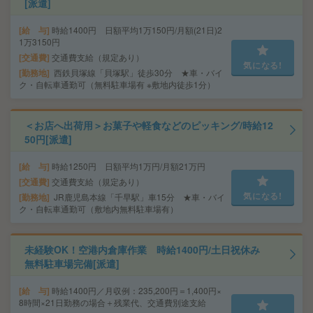
[派遣]
給 与
時給1400円 日額平均1万150円/月額(21日)2
1万3150円
交通費
交通費支給（規定あり）
気になる!
勤務地
西鉄貝塚線「貝塚駅」徒歩30分 ★車・バイ
ク・自転車通勤可（無料駐車場有 ※敷地内徒歩1分）
＜お店へ出荷用＞お菓子や軽食などのピッキング/時給12
50円[派遣]
給 与
時給1250円 日額平均1万円/月額21万円
交通費
交通費支給（規定あり）
気になる!
勤務地
JR鹿児島本線「千早駅」車15分 ★車・バイ
ク・自転車通勤可（敷地内無料駐車場有）
未経験OK！空港内倉庫作業 時給1400円/土日祝休み
無料駐車場完備[派遣]
給 与
時給1400円／月収例：235,200円＝1,400円×
8時間×21日勤務の場合＋残業代、交通費別途支給