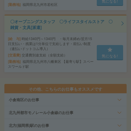
気になる!
勤務地
福岡県北九州市若松区
〇オープニングスタッフ 〇ライフスタイルストア 〇
雑貨・文具[派遣]
給 与
時給1340円～1340円 ・毎月末締め/翌月15
日支払い・残業は1分単位で支給します・前払い制度
（速払いドットコム導入）
交通費
交通費別途支給（全額支給）
気になる!
勤務地
福岡県北九州市八幡東区 【最寄り駅】スペー
スワールド駅
その他、こちらのお仕事もオススメです
小倉南区のお仕事
北九州都市モノレール小倉線のお仕事
北方(福岡県)駅のお仕事