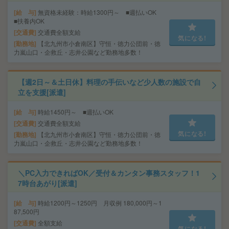
給 与
無資格未経験：時給1300円～ ■週払いOK
■扶養内OK
交通費
交通費全額支給
気になる!
勤務地
【北九州市小倉南区】守恒・徳力公団前・徳
力嵐山口・企救丘・志井公園など勤務地多数！
【週2日～＆土日休】料理の手伝いなど少人数の施設で自
立を支援[派遣]
給 与
時給1450円～ ■週払いOK
交通費
交通費全額支給
気になる!
勤務地
【北九州市小倉南区】守恒・徳力公団前・徳
力嵐山口・企救丘・志井公園など勤務地多数！
＼PC入力できればOK／受付＆カンタン事務スタッフ！1
7時台あがり[派遣]
給 与
時給1200円～1250円 月収例 180,000円～1
87,500円
交通費
全額支給
気になる!