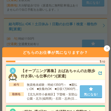
気になる!
勤務地
大分駅徒歩12分（派遣先に無料駐車場はあり
ませんので自己手配をお願いします。）
給与即払いOK！土日休み！日勤のお仕事！検査・梱包作
業[派遣]
給 与
時給1150円
交通費
交通費支給有り
気になる!
勤務地
下曽根駅～徒歩20分 ※車通勤・バイク通勤O
どちらのお仕事が気になりますか？
K
1
/10
【100名募集！＊週3からOK】健康診断の結果入力のお仕
【オープニング募集】おばあちゃんのお散歩
事[派遣]
付き添いも仕事の1つ[派遣]
給 与
1600～1800 ★日払い・給与前払いOK
無資格未経験：時給1350円～ ■週払
給与
交通費
別途支給有
いOK ■扶養内OK ■日収1万800円以
気になる!
上
勤務地
天神駅より徒歩3分
【北九州市小倉南区】下曽根・安部山
気になる!
勤務地
公園・北方(福岡県)・石田・志井(日田
彦山線)など勤務地多数！
正社員予定＊賞与年2回＊未経験者歓迎＊基本17時45分ま