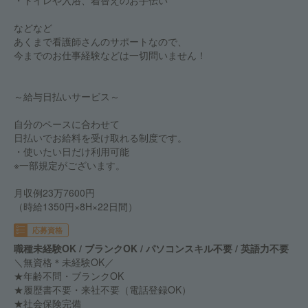
・トイレや入浴、着替えのお手伝い
などなど
あくまで看護師さんのサポートなので、
今までのお仕事経験などは一切問いません！
～給与日払いサービス～
自分のペースに合わせて
日払いでお給料を受け取れる制度です。
・使いたい日だけ利用可能
※一部規定がございます。
月収例23万7600円
（時給1350円×8H×22日間）
応募資格
職種未経験OK / ブランクOK / パソコンスキル不要 / 英語力不要
＼無資格＊未経験OK／
★年齢不問・ブランクOK
★履歴書不要・来社不要（電話登録OK）
★社会保険完備