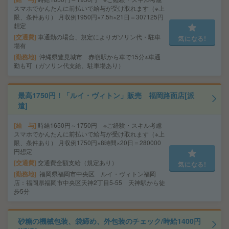
スマホでかんたんに前払いで給与が受け取れます（※上
限、条件あり） 月収例1950円×7.5h×21日＝307125円
想定
交通費
車通勤の場合、規定によりガソリン代・駐車
気になる!
場有
勤務地
沖縄県豊見城市 赤嶺駅から車で15分※車通
勤も可（ガソリン代支給、駐車場あり）
最高1750円！「ルイ・ヴィトン」販売 福岡路面店[派
遣]
給 与
時給1650円～1750円 ※ご経験・スキル考慮
スマホでかんたんに前払いで給与が受け取れます（※上
限、条件あり） 月収例1750円×8時間×20日＝280000
円想定
交通費
交通費全額支給（規定あり）
気になる!
勤務地
福岡県福岡市中央区 ルイ・ヴィトン福岡
店：福岡県福岡市中央区天神2丁目5-55 天神駅から徒
歩5分
砂糖の機械包装、袋締め、外包装のチェック/時給1400円