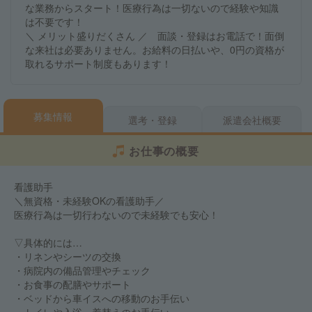
な業務からスタート！医療行為は一切ないので経験や知識
は不要です！
＼ メリット盛りだくさん ／ 面談・登録はお電話で！面倒
な来社は必要ありません。お給料の日払いや、0円の資格が
取れるサポート制度もあります！
募集情報
選考・登録
派遣会社概要
お仕事の概要
看護助手
＼無資格・未経験OKの看護助手／
医療行為は一切行わないので未経験でも安心！
▽具体的には…
・リネンやシーツの交換
・病院内の備品管理やチェック
・お食事の配膳やサポート
・ベッドから車イスへの移動のお手伝い