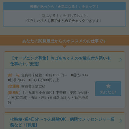
興味があったら「★気になる！」をタップ！
「気になる！」を押しておくと、
保存した求人を
後でまとめてチェック
できます！
あなたの閲覧履歴からのオススメのお仕事です
【オープニング募集】おばあちゃんのお散歩付き添いも
仕事の1つ[派遣]
給 与
無資格未経験：時給1350円～ ■週払いOK
■扶養内OK ■日収1万800円以上
交通費
交通費全額支給
気になる!
勤務地
【北九州市小倉南区】下曽根・安部山公園・
北方(福岡県)・石田・志井(日田彦山線)など勤務地多
数！
≪時短×週4日5h～≫未経験OK！病院でメッセンジャー業
務など！[派遣]