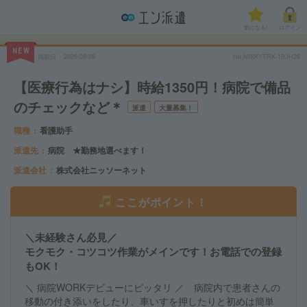
気になる!
ログイン
NEW
掲載日
2026/08/08
No.NISKYTRK-1BJH28
【医療行為はナシ】時給1350円！病院で備品
のチェックなど＊
派遣
大量募集！
職種
看護助手
派遣先
病院 ★勤務地選べます！
派遣会社
株式会社ニッソーネット
ここがポイント！
＼未経験さん必見／
モクモク・コツコツ作業がメインです！お電話での登録
もOK！
＼ 病院WORKデビューにピッタリ ／ 病院内で患者さんの
移動の付き添いをしたり、車いすを押したりと初めは簡単