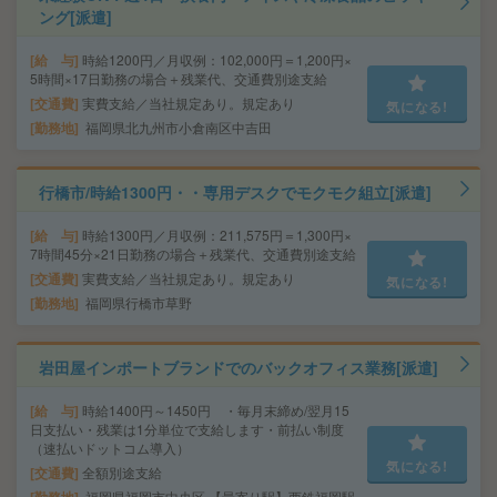
ング[派遣]
給 与
時給1200円／月収例：102,000円＝1,200円×
5時間×17日勤務の場合＋残業代、交通費別途支給
交通費
実費支給／当社規定あり。規定あり
気になる!
勤務地
福岡県北九州市小倉南区中吉田
行橋市/時給1300円・・専用デスクでモクモク組立[派遣]
給 与
時給1300円／月収例：211,575円＝1,300円×
7時間45分×21日勤務の場合＋残業代、交通費別途支給
交通費
実費支給／当社規定あり。規定あり
気になる!
勤務地
福岡県行橋市草野
岩田屋インポートブランドでのバックオフィス業務[派遣]
給 与
時給1400円～1450円 ・毎月末締め/翌月15
日支払い・残業は1分単位で支給します・前払い制度
（速払いドットコム導入）
気になる!
交通費
全額別途支給
福岡県福岡市中央区 【最寄り駅】西鉄福岡駅