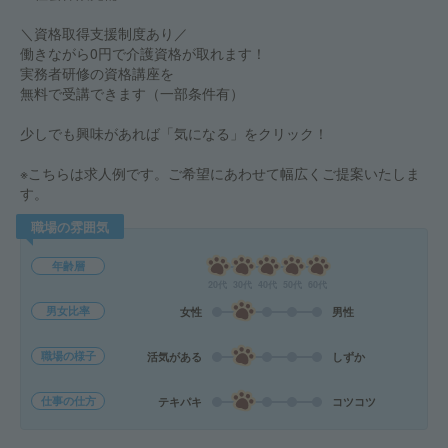
＼資格取得支援制度あり／
働きながら0円で介護資格が取れます！
実務者研修の資格講座を
無料で受講できます（一部条件有）
少しでも興味があれば「気になる」をクリック！
※こちらは求人例です。ご希望にあわせて幅広くご提案いたしま
す。
職場の雰囲気
年齢層
20代
30代
40代
50代
60代
男女比率
女性
男性
職場の様子
活気がある
しずか
仕事の仕方
テキパキ
コツコツ