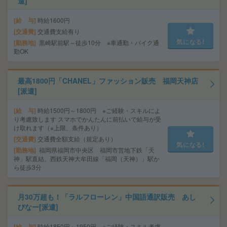
遣]
給 与
時給1600円
交通費
交通費支給有り
気になる!
勤務地
黒崎駅前駅～徒歩10分 ※車通勤・バイク通
勤OK
最高1800円「CHANEL」ファッション販売 福岡天神店
[派遣]
給 与
時給1500円～1800円 ※ご経験・スキルによ
り考慮致します スマホでかんたんに前払いで給与が受
け取れます（※上限、条件あり）
交通費
交通費全額支給（規定あり）
気になる!
勤務地
福岡県福岡市中央区 福岡市営地下鉄「天
神」駅直結、西鉄天神大牟田線「福岡（天神）」駅か
ら徒歩3分
月30万超も！「ラルフローレン」中国語通訳販売 あし
びなー[派遣]
給 与
時給1850円～1950円 ※ご経験・スキル考慮