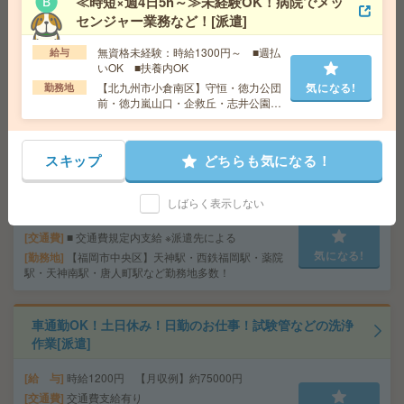
≪時短×週4日5h～≫未経験OK！病院でメッ
で[正社員への紹介予定派遣]
センジャー業務など！[派遣]
給 与
時給1320円～1400円＋交 【月収例】219,4
無資格未経験：時給1300円～ ■週払
給与
50円～ ■給与の前払いが可能な速払いサービスあり
いOK ■扶養内OK
交通費
交通費支給あり
気になる!
【北九州市小倉南区】守恒・徳力公団
気になる!
勤務地
勤務地
鹿児島県鹿児島市 鹿児島本線 鹿児島中央駅
前・徳力嵐山口・企救丘・志井公園な
徒歩3分
ど勤務地多数！
スキップ
どちらも気になる！
《単発1日OK！日払い可》＊チラシのモクモクシール貼
り[派遣]
しばらく表示しない
給 与
時給1,500円～1,875円
交通費
■ 交通費規定内支給 ※派遣先による
気になる!
勤務地
【福岡市中央区】天神駅・西鉄福岡駅・薬院
駅・天神南駅・唐人町駅など勤務地多数！
車通勤OK！土日休み！日勤のお仕事！試験管などの洗浄
作業[派遣]
給 与
時給1200円 【月収例】約75000円
交通費
交通費支給有り