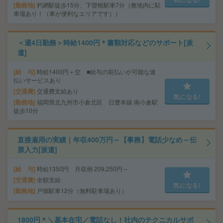
勤務地
朽網駅徒歩15分、下曽根駅車7分（敷地内に駐
車場あり！（車が便利なエリアです））
＜週4日勤務＞時給1400円＊書類対応などのサポート[派
遣]
給 与
時給1400円＋交 ■給与の前払いが可能な速
払いサービスあり
交通費
交通費支給あり
気になる!
勤務地
福岡県北九州市小倉北区 日豊本線 南小倉駅
徒歩10分
直接雇用の実績｜年収400万円～【事務】電話少なめ～伝
票入力[派遣]
給 与
時給1350円 月収例 209,250円～
交通費
全額支給
気になる!
勤務地
戸畑駅車12分（無料駐車場あり）
1800円＊＼基本在宅／電話なし！社内のテクニカルサポ