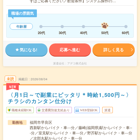
ずはご応募ください／歓迎条件】システム操作の…
職場の雰囲気
年齢層
20代
30代
40代
50代
60代
気になる!
応募へ進む
詳しく見る
派遣会社
アデコ株式会社
未読
掲載日
2026/08/04
NEW
〈月1日～で副業にピッタリ＊時給1,500円～〉
チラシのカンタン仕分け
職種未経験OK
交通費別途支給あり
WEB登録OK
派遣
福岡市早良区
勤務地
西新駅からバイク・車---分／藤崎(福岡県)駅からバイク・車--
-分／室見駅からバイク・車---分／野芥駅からバイク・車---分
／次郎丸駅からバイク・車---分