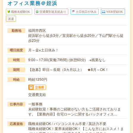
オフィス業務＠姪浜
職種未経験OK
交通費別途支給あり
土日祝日が休み
WEB登録OK
派遣
福岡市西区
勤務地
姪浜駅から徒歩3分／室見駅から徒歩20分／下山門駅から徒
歩23分
月～金※土日休み！
曜日頻度
9:00～17:00(実働:7時間) (休憩60分) ※残業なし
時間
【急募】即日～長期（3カ月以上） ★8月～OK！
期間
時給1250円
時給
交通費
交通費支給
一般事務
仕事内容
未経験歓迎！事務のご経験がない方もご活躍されておりま
す。【業務内容】住宅ローンに関するバックオフィス…
職種未経験OK / パソコンスキル不要 / 英語力不要
応募資格
職種未経験OK！業界未経験OK！【こんな方におススメ！ま