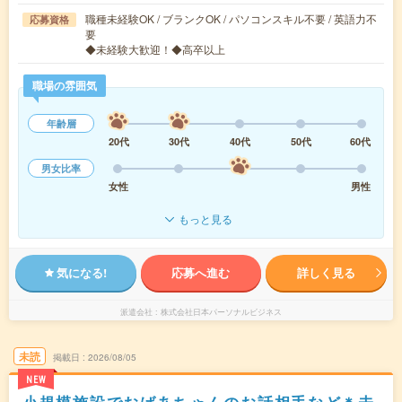
職種未経験OK / ブランクOK / パソコンスキル不要 / 英語力不
応募資格
要
◆未経験大歓迎！◆高卒以上
職場の雰囲気
年齢層
20代
30代
40代
50代
60代
男女比率
女性
男性
もっと見る
気になる!
応募へ進む
詳しく見る
派遣会社
株式会社日本パーソナルビジネス
未読
掲載日
2026/08/05
NEW