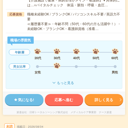
は…○バイタルチェック 体温・脈拍・呼吸・血圧…
職種未経験OK / ブランクOK / パソコンスキル不要 / 英語力不
応募資格
要
≪履歴書不要≫・年齢不問（50代・60代の方も活躍中！）・
未経験OK・ブランクOK・看護師資格（准看…
職場の雰囲気
年齢層
20代
30代
40代
50代
60代
男女比率
女性
男性
もっと見る
気になる!
応募へ進む
詳しく見る
派遣会社
日研トータルソーシング株式会社 メディカルケア事業部 ナース派遣
未読
掲載日
2026/08/04