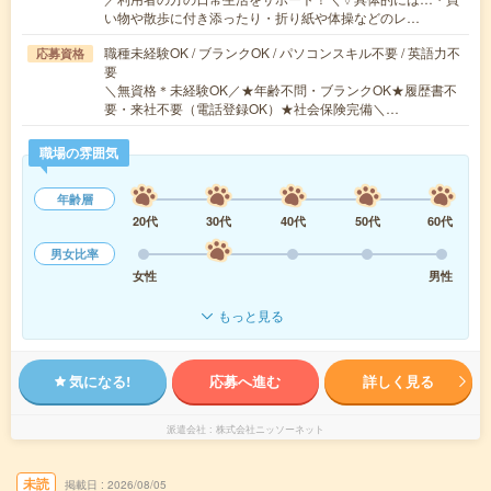
い物や散歩に付き添ったり・折り紙や体操などのレ…
職種未経験OK / ブランクOK / パソコンスキル不要 / 英語力不
応募資格
要
＼無資格＊未経験OK／★年齢不問・ブランクOK★履歴書不
要・来社不要（電話登録OK）★社会保険完備＼…
職場の雰囲気
年齢層
20代
30代
40代
50代
60代
男女比率
女性
男性
もっと見る
気になる!
応募へ進む
詳しく見る
派遣会社
株式会社ニッソーネット
未読
掲載日
2026/08/05