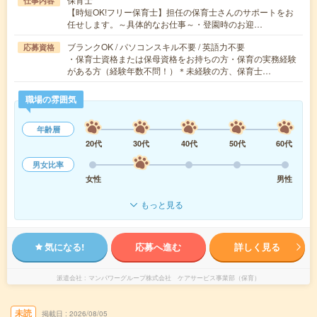
仕事内容
【時短OK!フリー保育士】担任の保育士さんのサポートをお
任せします。～具体的なお仕事～・登園時のお迎…
ブランクOK / パソコンスキル不要 / 英語力不要
応募資格
・保育士資格または保母資格をお持ちの方・保育の実務経験
がある方（経験年数不問！）＊未経験の方、保育士…
職場の雰囲気
年齢層
20代
30代
40代
50代
60代
男女比率
女性
男性
もっと見る
気になる!
応募へ進む
詳しく見る
派遣会社
マンパワーグループ株式会社 ケアサービス事業部（保育）
未読
掲載日
2026/08/05