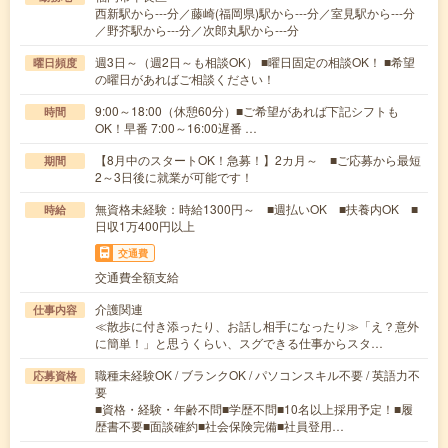
西新駅から---分／藤崎(福岡県)駅から---分／室見駅から---分
／野芥駅から---分／次郎丸駅から---分
週3日～（週2日～も相談OK） ■曜日固定の相談OK！ ■希望
曜日頻度
の曜日があればご相談ください！
9:00～18:00（休憩60分）■ご希望があれば下記シフトも
時間
OK！早番 7:00～16:00遅番 …
【8月中のスタートOK！急募！】2カ月～ ■ご応募から最短
期間
2～3日後に就業が可能です！
無資格未経験：時給1300円～ ■週払いOK ■扶養内OK ■
時給
日収1万400円以上
交通費
交通費全額支給
介護関連
仕事内容
≪散歩に付き添ったり、お話し相手になったり≫「え？意外
に簡単！」と思うくらい、スグできる仕事からスタ…
職種未経験OK / ブランクOK / パソコンスキル不要 / 英語力不
応募資格
要
■資格・経験・年齢不問■学歴不問■10名以上採用予定！■履
歴書不要■面談確約■社会保険完備■社員登用…