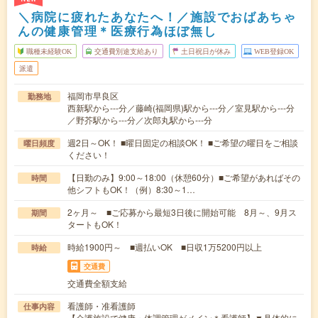
＼病院に疲れたあなたへ！／施設でおばあちゃ
んの健康管理＊医療行為ほぼ無し
職種未経験OK
交通費別途支給あり
土日祝日が休み
WEB登録OK
派遣
福岡市早良区
勤務地
西新駅から---分／藤崎(福岡県)駅から---分／室見駅から---分
／野芥駅から---分／次郎丸駅から---分
週2日～OK！ ■曜日固定の相談OK！ ■ご希望の曜日をご相談
曜日頻度
ください！
【日勤のみ】9:00～18:00（休憩60分）■ご希望があればその
時間
他シフトもOK！（例）8:30～1…
2ヶ月～ ■ご応募から最短3日後に開始可能 8月～、9月ス
期間
タートもOK！
時給1900円～ ■週払いOK ■日収1万5200円以上
時給
交通費
交通費全額支給
看護師・准看護師
仕事内容
【介護施設で健康・体調管理がメイン＊看護師】▼具体的に