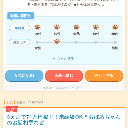
要・来社不要（電話登録OK）★社会保険完備＼…
職場の雰囲気
年齢層
20代
30代
40代
50代
60代
男女比率
女性
男性
もっと見る
気になる!
応募へ進む
詳しく見る
派遣会社
株式会社ニッソーネット
未読
掲載日
2026/08/03
NEW
3ヵ月で71万円稼ぐ！未経験OK＊おばあちゃん
のお話相手など