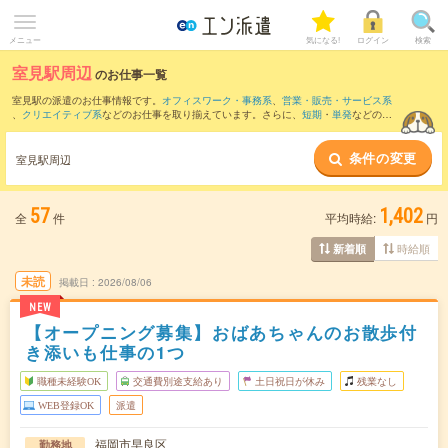
メニュー
気になる!
ログイン
検索
室見駅周辺
のお仕事一覧
室見駅の派遣のお仕事情報です。
オフィスワーク・事務系
、
営業・販売・サービス系
、
クリエイティブ系
などのお仕事を取り揃えています。さらに、
短期
・
単発
などの期
間や、
職種未経験OK
などのこだわり条件で絞り込んでいただけます。
条件の変更
また、
博多駅
・
天神駅
・
西鉄福岡駅
・
中洲川端駅
・
天神南駅
など近隣駅のお仕事もご
室見駅周辺
確認いただけます。
57
1,402
全
件
平均時給:
円
時給順
新着順
未読
掲載日
2026/08/06
NEW
【オープニング募集】おばあちゃんのお散歩付
き添いも仕事の1つ
職種未経験OK
交通費別途支給あり
土日祝日が休み
残業なし
WEB登録OK
派遣
福岡市早良区
勤務地