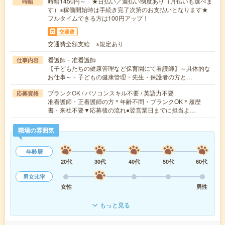
時給1450円～ ★日払い／週払い制度あり（月払いも選べま
時給
す）※稼働開始時は手続き完了次第のお支払いとなります★
フルタイムできる方は100円アップ！
交通費
交通費全額支給 ※規定あり
看護師・准看護師
仕事内容
【子どもたちの健康管理など保育園にて看護師】～具体的な
お仕事～・子どもの健康管理・先生・保護者の方と…
ブランクOK / パソコンスキル不要 / 英語力不要
応募資格
准看護師・正看護師の方＊年齢不問・ブランクOK＊履歴
書・来社不要▼応募後の流れ●翌営業日までに担当よ…
職場の雰囲気
年齢層
20代
30代
40代
50代
60代
男女比率
女性
男性
もっと見る