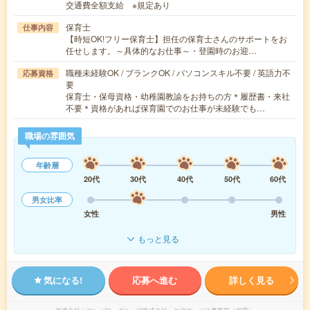
交通費全額支給 ※規定あり
保育士
仕事内容
【時短OK!フリー保育士】担任の保育士さんのサポートをお
任せします。～具体的なお仕事～・登園時のお迎…
職種未経験OK / ブランクOK / パソコンスキル不要 / 英語力不
応募資格
要
保育士・保母資格・幼稚園教諭をお持ちの方＊履歴書・来社
不要＊資格があれば保育園でのお仕事が未経験でも…
職場の雰囲気
年齢層
20代
30代
40代
50代
60代
男女比率
女性
男性
もっと見る
気になる!
応募へ進む
詳しく見る