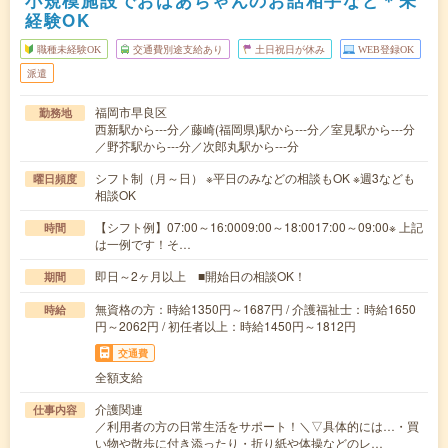
小規模施設でおばあちゃんのお話相手など＊未
経験OK
職種未経験OK
交通費別途支給あり
土日祝日が休み
WEB登録OK
派遣
福岡市早良区
勤務地
西新駅から---分／藤崎(福岡県)駅から---分／室見駅から---分
／野芥駅から---分／次郎丸駅から---分
シフト制（月～日） ※平日のみなどの相談もOK ※週3なども
曜日頻度
相談OK
【シフト例】07:00～16:0009:00～18:0017:00～09:00※ 上記
時間
は一例です！そ…
即日～2ヶ月以上 ■開始日の相談OK！
期間
無資格の方：時給1350円～1687円 / 介護福祉士：時給1650
時給
円～2062円 / 初任者以上：時給1450円～1812円
交通費
全額支給
介護関連
仕事内容
／利用者の方の日常生活をサポート！＼▽具体的には…・買
い物や散歩に付き添ったり・折り紙や体操などのレ…