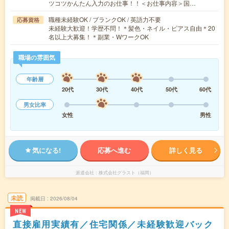
ツコツかんたん入力のお仕事！！＜お仕事内容＞国…
職種未経験OK / ブランクOK / 英語力不要
応募資格
未経験大歓迎！学歴不問！＊髪色・ネイル・ピアス自由＊20
名以上大募集！＊副業・WワークOK
職場の雰囲気
年齢層
20代
30代
40代
50代
60代
男女比率
女性
男性
気になる!
応募へ進む
詳しく見る
派遣会社
株式会社グラスト（福岡）
未読
掲載日
2026/08/04
NEW
直接雇用実績有／住宅関係／未経験歓迎バック