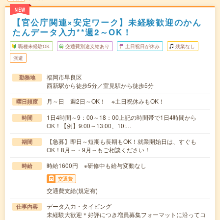
NEW
【官公庁関連×安定ワーク】未経験歓迎のかん
たんデータ入力**週2～OK！
職種未経験OK
交通費別途支給あり
土日祝日が休み
残業なし
派遣
福岡市早良区
勤務地
西新駅から徒歩5分／室見駅から徒歩5分
月～日 週2日～OK！ ※土日祝休みもOK！
曜日頻度
1日4時間～9：00～18：00上記の時間帯で1日4時間から
時間
OK！【例】9:00～13:00、10:…
【急募】即日～短期も長期もOK！就業開始日は、すぐも
期間
OK！8月～・9月～もご相談ください！
時給1600円 ※研修中も給与変動なし
時給
交通費
交通費支給(規定有)
データ入力・タイピング
仕事内容
未経験大歓迎＊好評につき増員募集フォーマットに沿ってコ