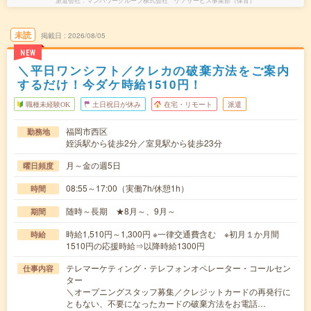
派遣会社
マンパワーグループ株式会社 ケアサービス事業部（保育）
未読
掲載日
2026/08/05
NEW
＼平日ワンシフト／クレカの破棄方法をご案内
するだけ！今ダケ時給1510円！
職種未経験OK
土日祝日が休み
在宅・リモート
派遣
福岡市西区
勤務地
姪浜駅から徒歩2分／室見駅から徒歩23分
月～金の週5日
曜日頻度
08:55～17:00（実働7h/休憩1h）
時間
随時～長期 ★8月～、9月～
期間
時給1,510円～1,300円 ※一律交通費含む ※初月１か月間
時給
1510円の応援時給⇒以降時給1300円
テレマーケティング・テレフォンオペレーター・コールセン
仕事内容
ター
＼オープニングスタッフ募集／クレジットカードの再発行に
ともない、不要になったカードの破棄方法をお電話…