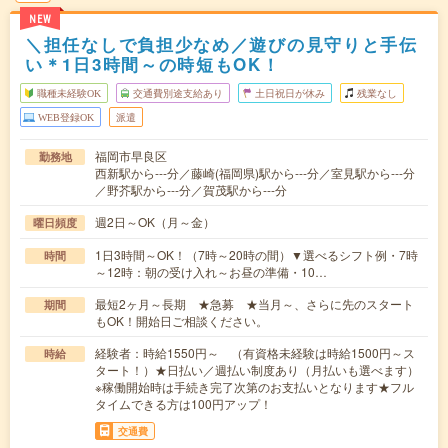
NEW
＼担任なしで負担少なめ／遊びの見守りと手伝
い＊1日3時間～の時短もOK！
職種未経験OK
交通費別途支給あり
土日祝日が休み
残業なし
WEB登録OK
派遣
福岡市早良区
勤務地
西新駅から---分／藤崎(福岡県)駅から---分／室見駅から---分
／野芥駅から---分／賀茂駅から---分
週2日～OK（月～金）
曜日頻度
1日3時間～OK！（7時～20時の間）▼選べるシフト例・7時
時間
～12時：朝の受け入れ～お昼の準備・10…
最短2ヶ月～長期 ★急募 ★当月～、さらに先のスタート
期間
もOK！開始日ご相談ください。
経験者：時給1550円～ （有資格未経験は時給1500円～ス
時給
タート！）★日払い／週払い制度あり（月払いも選べます）
※稼働開始時は手続き完了次第のお支払いとなります★フル
タイムできる方は100円アップ！
交通費