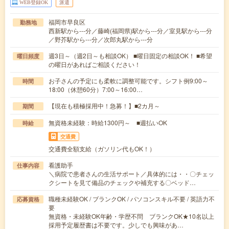
WEB登録OK
派遣
福岡市早良区
勤務地
西新駅から---分／藤崎(福岡県)駅から---分／室見駅から---分
／野芥駅から---分／次郎丸駅から---分
週3日～（週2日～も相談OK） ■曜日固定の相談OK！ ■希望
曜日頻度
の曜日があればご相談ください！
お子さんの予定にも柔軟に調整可能です。シフト例9:00～
時間
18:00（休憩60分）7:00～16:00…
【現在も積極採用中！急募！】■2カ月～
期間
無資格未経験：時給1300円～ ■週払いOK
時給
交通費
交通費全額支給（ガソリン代もOK！）
看護助手
仕事内容
＼病院で患者さんの生活サポート／具体的には・・〇チェッ
クシートを見て備品のチェックや補充する〇ベッド…
職種未経験OK / ブランクOK / パソコンスキル不要 / 英語力不
応募資格
要
無資格・未経験OK年齢・学歴不問 ブランクOK★10名以上
採用予定履歴書は不要です。少しでも興味があ…