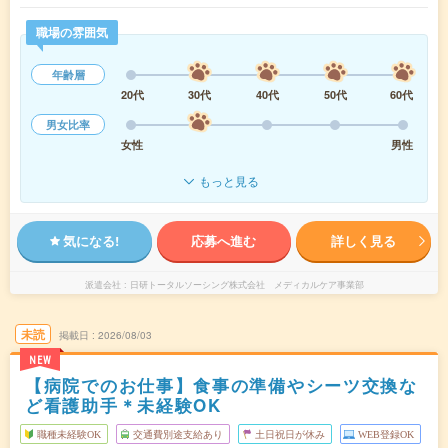
職場の雰囲気
年齢層
20代
30代
40代
50代
60代
男女比率
女性
男性
もっと見る
気になる!
応募へ進む
詳しく見る
派遣会社
日研トータルソーシング株式会社 メディカルケア事業部
未読
掲載日
2026/08/03
NEW
【病院でのお仕事】食事の準備やシーツ交換な
ど看護助手＊未経験OK
職種未経験OK
交通費別途支給あり
土日祝日が休み
WEB登録OK