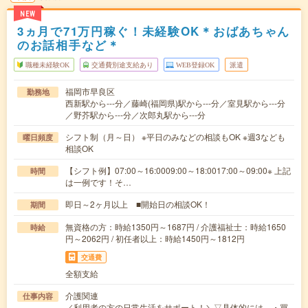
NEW
3ヵ月で71万円稼ぐ！未経験OK＊おばあちゃん
のお話相手など＊
職種未経験OK
交通費別途支給あり
WEB登録OK
派遣
福岡市早良区
勤務地
西新駅から---分／藤崎(福岡県)駅から---分／室見駅から---分
／野芥駅から---分／次郎丸駅から---分
シフト制（月～日） ※平日のみなどの相談もOK ※週3なども
曜日頻度
相談OK
【シフト例】07:00～16:0009:00～18:0017:00～09:00※ 上記
時間
は一例です！そ…
即日～2ヶ月以上 ■開始日の相談OK！
期間
無資格の方：時給1350円～1687円 / 介護福祉士：時給1650
時給
円～2062円 / 初任者以上：時給1450円～1812円
交通費
全額支給
介護関連
仕事内容
／利用者の方の日常生活をサポート！＼▽具体的には…・買