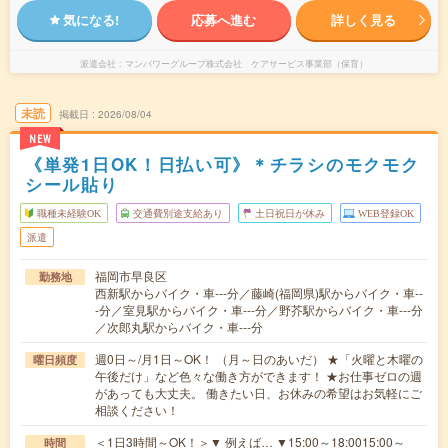
気になる!
応募へ進む
詳しく見る
派遣会社
マンパワーグループ株式会社 ケアサービス事業部（保育）
未読
掲載日
2026/08/04
NEW
《単発1日OK！日払い可》＊チラシのモクモク
シール貼り
職種未経験OK
交通費別途支給あり
土日祝日が休み
WEB登録OK
派遣
福岡市早良区
勤務地
西新駅からバイク・車---分／藤崎(福岡県)駅からバイク・車--
-分／室見駅からバイク・車---分／野芥駅からバイク・車---分
／次郎丸駅からバイク・車---分
週0日～/月1日～OK！ （月～日のあいだ） ★「火曜と木曜の
曜日頻度
午後だけ」など色々な働き方ができます！ ★お仕事ゼロの週
があっても大丈夫。 働きたい日、お休みの希望はお気軽にご
相談ください！
＜1日3時間～OK！＞▼ 例えば… ▼15:00～18:0015:00～
時間