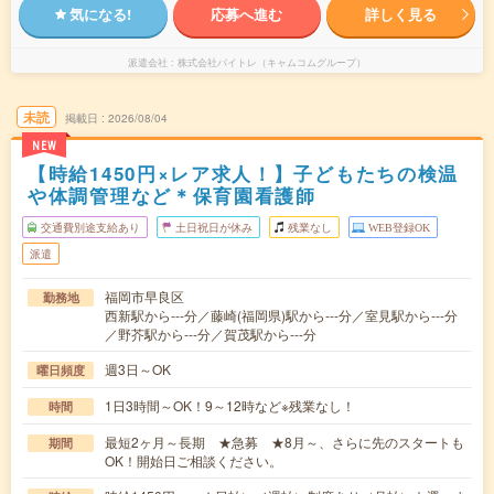
気になる!
応募へ進む
詳しく見る
派遣会社
株式会社バイトレ（キャムコムグループ）
未読
掲載日
2026/08/04
NEW
【時給1450円×レア求人！】子どもたちの検温
や体調管理など＊保育園看護師
交通費別途支給あり
土日祝日が休み
残業なし
WEB登録OK
派遣
福岡市早良区
勤務地
西新駅から---分／藤崎(福岡県)駅から---分／室見駅から---分
／野芥駅から---分／賀茂駅から---分
週3日～OK
曜日頻度
1日3時間～OK！9～12時など※残業なし！
時間
最短2ヶ月～長期 ★急募 ★8月～、さらに先のスタートも
期間
OK！開始日ご相談ください。