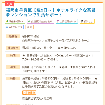
NEW
福岡市早良区【週2日～】ホテルライクな高齢
者マンションで生活サポート
職種未経験OK
交通費別途支給あり
土日祝日が休み
残業なし
WEB登録OK
派遣
福岡市早良区
勤務地
西新駅から---分／室見駅から---分／次郎丸駅から---分
週2日～5日OK（月～金） ★土日休みOK
曜日頻度
★1日4時間～の時短シフトOK★スタート時間選べます！
時間
7:00～16:009:00～17:0011:…
開始日はご相談ください！ ★急募 ★職場が気に入れば、
期間
長期でも働けます！
無資格未経験：時給1350円～ 経験者：時給1400円～ ★
時給
日払い／週払い制度あり（月払いも選べます）※稼働開始時
は手続き完了次第のお支払いとなります。
交通費
交通費全額支給※規定有