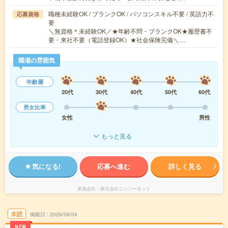
職種未経験OK / ブランクOK / パソコンスキル不要 / 英語力不
応募資格
要
＼無資格＊未経験OK／★年齢不問・ブランクOK★履歴書不
要・来社不要（電話登録OK）★社会保険完備＼…
職場の雰囲気
年齢層
20代
30代
40代
50代
60代
男女比率
女性
男性
もっと見る
気になる!
応募へ進む
詳しく見る
派遣会社
株式会社ニッソーネット
未読
掲載日
2026/08/04
NEW