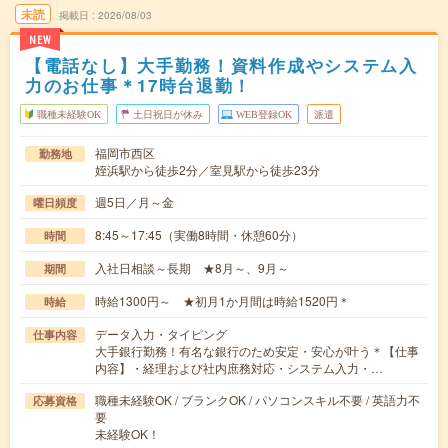
未読
掲載日
2026/08/03
NEW
【電話なし】大手勤務！資料作成やシステム入
力のお仕事＊17時台退勤！
職種未経験OK
土日祝日が休み
WEB登録OK
派遣
福岡市西区
勤務地
姪浜駅から徒歩2分／室見駅から徒歩23分
週5日／月～金
曜日頻度
8:45～17:45（実働8時間・休憩60分）
時間
入社日相談～長期 ★8月～、9月～
期間
時給1300円～ ★初月1か月間は時給1520円＊
時給
データ入力・タイピング
仕事内容
大手銀行勤務！有名な銀行のため安定・安心が叶う＊【仕事
内容】・経理および社内庶務対応・システム入力・…
職種未経験OK / ブランクOK / パソコンスキル不要 / 英語力不
応募資格
要
未経験OK！