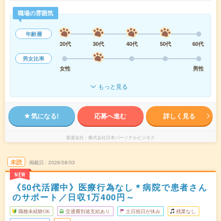
職場の雰囲気
年齢層
20代
30代
40代
50代
60代
男女比率
女性
男性
もっと見る
気になる!
応募へ進む
詳しく見る
派遣会社
株式会社日本パーソナルビジネス
未読
掲載日
2026/08/03
NEW
《50代活躍中》医療行為なし＊病院で患者さん
のサポート／日収1万400円～
職種未経験OK
交通費別途支給あり
土日祝日が休み
残業なし