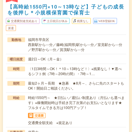
【高時給1550円×10～13時など】子どもの成長
を後押し＊小規模保育園で保育士
交通費別途支給あり
土日祝日が休み
残業なし
WEB登録OK
派遣
福岡市早良区
勤務地
西新駅から---分／藤崎(福岡県)駅から---分／室見駅から---分
／野芥駅から---分／賀茂駅から---分
週2日～OK（月～金）
曜日頻度
〈1日3時間～OK！＊10～13時など！〉※残業なし！▼選べ
時間
るシフト例（7時～20時の間）・7時～1…
最短2ヶ月～長期 ★急募 ★8月～、さらに先のスタートも
期間
OK！開始日ご相談ください。
時給1550円～ ★日払い／週払い制度あり（月払いも選べま
時給
す）※稼働開始時は手続き完了次第のお支払いとなります★
フルタイムできる方は100円アップ！
交通費
交通費全額支給 ※規定あり
保育士