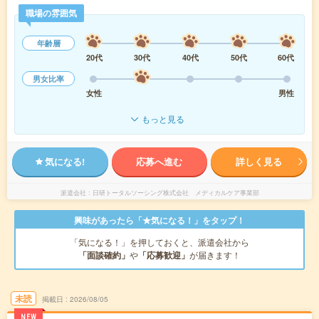
職場の雰囲気
年齢層
20代
30代
40代
50代
60代
男女比率
女性
男性
もっと見る
気になる!
応募へ進む
詳しく見る
派遣会社
日研トータルソーシング株式会社 メディカルケア事業部
興味があったら「★気になる！」をタップ！
「気になる！」を押しておくと、派遣会社から
「面談確約」
や
「応募歓迎」
が届きます！
未読
掲載日
2026/08/05
NEW