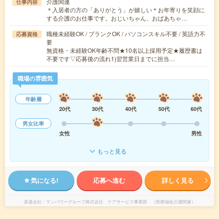
介護関連
仕事内容
＊入居者の方の「ありがとう」が嬉しい＊お年寄りを笑顔に
する介護のお仕事です。おじいちゃん、おばあちゃ…
職種未経験OK / ブランクOK / パソコンスキル不要 / 英語力不
応募資格
要
無資格・未経験OK年齢不問★10名以上採用予定★履歴書は
不要です▽応募後の流れ1)翌営業日までに担当…
職場の雰囲気
年齢層
20代
30代
40代
50代
60代
男女比率
女性
男性
もっと見る
気になる!
応募へ進む
詳しく見る
派遣会社
マンパワーグループ株式会社 ケアサービス事業部 （医療福祉介護関連）