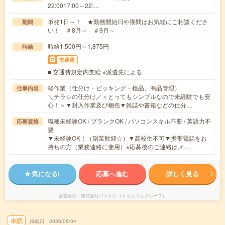
22:0017:00～22:…
単発1日～！ ★勤務開始日や期間はお気軽にご相談くださ
期間
い！ ＃8月～ ＃9月～
時給1,500円～1,875円
時給
交通費
■ 交通費規定内支給 ※派遣先による
軽作業（仕分け・ピッキング・検品、商品管理）
仕事内容
＼チラシの仕分け／＜とってもシンプルなので未経験でも安
心！＞▼封入作業及び梱包▼雑誌や書籍などの仕分…
職種未経験OK / ブランクOK / パソコンスキル不要 / 英語力不
応募資格
要
▼未経験OK！（副業歓迎☆）▼高校生不可▼携帯電話をお
持ちの方（業務連絡に使用）※応募後のご連絡はメ…
気になる!
応募へ進む
詳しく見る
派遣会社
株式会社バイトレ（キャムコムグループ）
未読
掲載日
2026/08/04