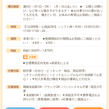
週0日～/月1日～OK！ （月～日のあいだ） ★「土曜と日曜だ
曜日頻度
け」など色々な働き方ができます！ ★お仕事ゼロの週があっ
ても大丈夫。 働きたい日、お休みの希望はお気軽にご相談く
ださい！
【1日3時間～も相談OK!】＜シフト例＞9:00～12:0012:00～
時間
17:00 17:00～22…
単発1日～！ ★勤務開始日や期間はお気軽にご相談くださ
期間
い！ ＃8月～ ＃9月～
時給1,500円～1,875円
時給
交通費
■ 交通費規定内支給 ※派遣先による
軽作業（仕分け・ピッキング・検品、商品管理）
仕事内容
＼チラシの仕分け／＜とってもシンプルなので未経験でも安
心！＞▼封入作業及び梱包▼雑誌や書籍などの仕分…
職種未経験OK / ブランクOK / パソコンスキル不要 / 英語力不
応募資格
要
▼未経験OK！（副業歓迎☆）▼高校生不可▼携帯電話をお
持ちの方（業務連絡に使用）※応募後のご連絡はメ…