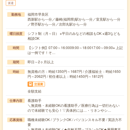
派遣
福岡市早良区
勤務地
西新駅から---分／藤崎(福岡県)駅から---分／室見駅から---分
／野芥駅から---分／次郎丸駅から---分
シフト制（月～日） ※平日のみなどの相談もOK ※週3なども
曜日頻度
相談OK
【シフト例】07:00～16:0009:00～18:0017:00～09:00※ 上記
時間
は一例です！そ…
即日～2ヶ月以上
期間
無資格の方：時給1350円～1687円 / 介護福祉士：時給1650
時給
円～2062円 / 初任者以上：時給1450円～1812円
交通費
全額支給
看護助手
仕事内容
＼無資格・未経験OKの看護助手／医療行為は一切行わない
ので未経験でも安心！▽具体的には…・リネンやシ…
職種未経験OK / ブランクOK / パソコンスキル不要 / 英語力不
応募資格
要
＼無資格＊未経験OK／★年齢不問・ブランクOK★履歴書不