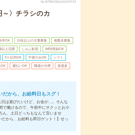
No.BTRKO8110432GT15
0円～〉チラシのカ
新卒OK
10名以上の大量募集
複数名募集
0歳以上活躍
しゅふ歓迎
WEB登録OK
5ｈ以内OK
午後のみOK
シフト
OK
週払いOK
職場が分煙
派遣多
いだから、お給料日もスグ！
土日は遊びたいけど、お金が…。そんな
間で働けるので、午前中にサクッとお小
ろん、土日どっちもなんて言いませ
払いだから、お給料も即日ゲット！】せっ