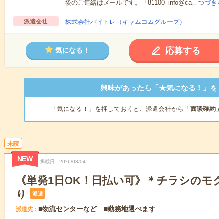
後のご連絡はメールです。「81100_info@ca…
つづき
派遣会社
株式会社バイトレ（キャムコムグループ）
応募する
気になる！
興味があったら「★気になる！」を
「気になる！」を押しておくと、派遣会社から
「面談確約
未読
NEW
掲載日
2026/08/04
《単発1日OK！日払い可》＊チラシのモ
り
派遣
■物流センターなど ■勤務地選べます
派遣先