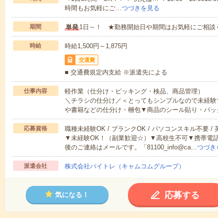
時間もお気軽にご…
つづきを見る
期間
単発
1日～！ ★勤務開始日や期間はお気軽にご相談
時給
時給1,500円～1,875円
交通費
■ 交通費規定内支給 ※派遣先による
仕事内容
軽作業（仕分け・ピッキング・検品、商品管理）
＼チラシの仕分け／＜とってもシンプルなので未経験
や書籍などの仕分け・梱包▼商品のシール貼り・パッ
応募資格
職種未経験OK / ブランクOK / パソコンスキル不要 /
▼未経験OK！（副業歓迎☆）▼高校生不可▼携帯電
後のご連絡はメールです。「81100_info@ca…
つづき
派遣会社
株式会社バイトレ（キャムコムグループ）
応募する
気になる！