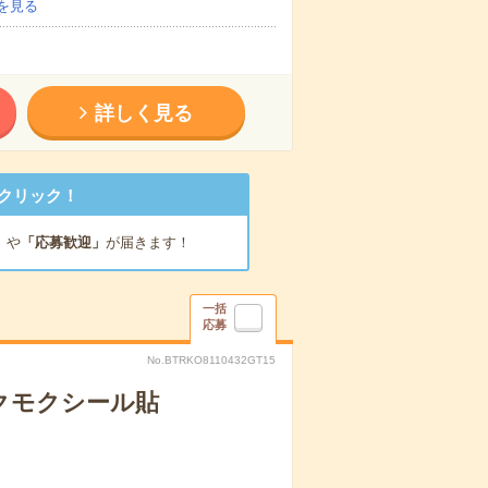
を見る
詳しく見る
クリック！
」
や
「応募歓迎」
が届きます！
一括
応募
No.BTRKO8110432GT15
クモクシール貼