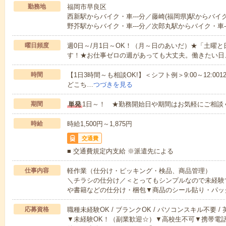
勤務地
福岡市早良区
西新駅からバイク・車---分／藤崎(福岡県)駅からバイク
野芥駅からバイク・車---分／次郎丸駅からバイク・車--
曜日頻度
週0日～/月1日～OK！（月～日のあいだ）★「土曜
す！★お仕事ゼロの週があっても大丈夫。働きたい日
時間
【1日3時間～も相談OK!】＜シフト例＞9:00～12:0012:00～1
どこち…
つづきを見る
期間
単発
1日～！ ★勤務開始日や期間はお気軽にご相談
時給
時給1,500円～1,875円
交通費
■ 交通費規定内支給 ※派遣先による
仕事内容
軽作業（仕分け・ピッキング・検品、商品管理）
＼チラシの仕分け／＜とってもシンプルなので未経験
や書籍などの仕分け・梱包▼商品のシール貼り・パッ
応募資格
職種未経験OK / ブランクOK / パソコンスキル不要 /
▼未経験OK！（副業歓迎☆）▼高校生不可▼携帯電