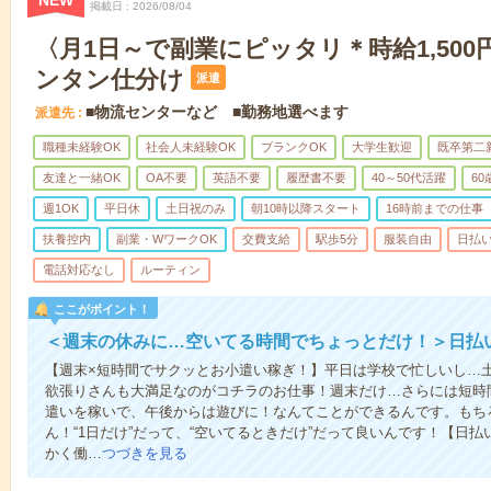
NEW
掲載日
2026/08/04
〈月1日～で副業にピッタリ＊時給1,50
ンタン仕分け
派遣
■物流センターなど ■勤務地選べます
派遣先
職種未経験OK
社会人未経験OK
ブランクOK
大学生歓迎
既卒第二
友達と一緒OK
OA不要
英語不要
履歴書不要
40～50代活躍
6
週1OK
平日休
土日祝のみ
朝10時以降スタート
16時前までの仕事
扶養控内
副業・WワークOK
交費支給
駅歩5分
服装自由
日払い
電話対応なし
ルーティン
ここがポイント！
＜週末の休みに…空いてる時間でちょっとだけ！＞日払
【週末×短時間でサクッとお小遣い稼ぎ！】平日は学校で忙しいし…
欲張りさんも大満足なのがコチラのお仕事！週末だけ…さらには短時
遣いを稼いで、午後からは遊びに！なんてことができるんです。もち
ん！“1日だけ”だって、“空いてるときだけ”だって良いんです！【日
かく働…
つづきを見る