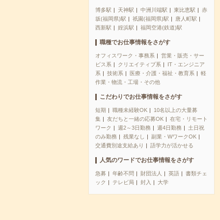
博多駅
天神駅
中洲川端駅
東比恵駅
赤
坂(福岡県)駅
祇園(福岡県)駅
唐人町駅
西新駅
姪浜駅
福岡空港(鉄道)駅
職種でお仕事情報をさがす
オフィスワーク・事務系
営業・販売・サー
ビス系
クリエイティブ系
IT・エンジニア
系
技術系
医療・介護・福祉・教育系
軽
作業・物流・工場・その他
こだわりでお仕事情報をさがす
短期
職種未経験OK
10名以上の大量募
集
友だちと一緒の応募OK
在宅・リモート
ワーク
週2～3日勤務
週4日勤務
土日祝
のみ勤務
残業なし
副業・WワークOK
交通費別途支給あり
語学力が活かせる
人気のワードでお仕事情報をさがす
急募
年齢不問
財団法人
英語
書類チェ
ック
テレビ局
封入
大学