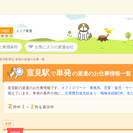
ヘル
沖縄版
エリア変更
た希望条件
お気に入りの派遣会社
室見駅周辺 単発の派遣の仕事一覧
室見駅
単発
で
の派遣のお仕事情報一覧
室見駅の派遣のお仕事情報です。
オフィスワーク・事務系
、
営業・販売・サー
揃えています。単発の条件の他に、
交通費別途支給あり
、
職種未経験OK
、
友
2
1
2
件中
～
件を表示中
未読