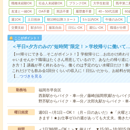
職種未経験OK
社会人未経験OK
ブランクOK
大学生歓迎
既卒第二
友達と一緒OK
OA不要
英語不要
履歴書不要
40～50代活躍
6
週1OK
土日祝休
朝10時以降スタート
5ｈ以内OK
午後のみOK
交費支給
駅歩5分
服装自由
日払いOK
週払いOK
職場が分煙
ここがポイント！
＜平日×夕方のみの“短時間”限定！＞学校帰りに働いて
【○○帰りにできる…そこがポイント！】学校帰りに…お出かけ終わり
ゃいませんか？職場はたくさん用意しているので、あなたの帰り道に
き方！】講義が早く終わるから、働くのは予定のない水曜日だけ！乗
これだけでも飲み会1回分くらいの収入に！日払いだから、お給料が
【…
つづきを見る
勤務地
福岡市早良区
西新駅からバイク・車---分／藤崎(福岡県)駅からバイク
野芥駅からバイク・車---分／次郎丸駅からバイク・車--
曜日頻度
週0日～/月1日～OK！（月～日のあいだ）★「火曜
きます！★お仕事ゼロの週があっても大丈夫。働きた
時間
＜1日3時間～OK！＞▼ 例えば… ▼15:00～18:0015:00