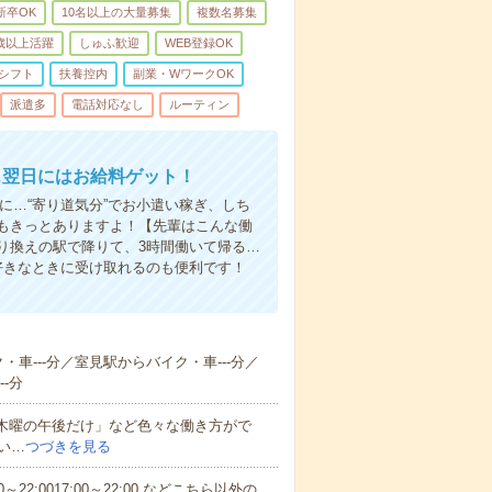
新卒OK
10名以上の大量募集
複数名募集
0歳以上活躍
しゅふ歓迎
WEB登録OK
シフト
扶養控内
副業・WワークOK
派遣多
電話対応なし
ルーティン
…翌日にはお給料ゲット！
に…“寄り道気分”でお小遣い稼ぎ、しち
もきっとありますよ！【先輩はこんな働
り換えの駅で降りて、3時間働いて帰る…
好きなときに受け取れるのも便利です！
・車---分／室見駅からバイク・車---分／
-分
と木曜の午後だけ」など色々な働き方がで
い…
つづきを見る
～22:0017:00～22:00 などこちら以外の