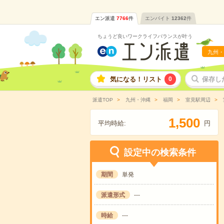
エン派遣
7766
件
エンバイト
12362
件
ちょうど良いワークライフバランスが叶う
九州・
気になる！リスト
0
保存し
派遣TOP
九州・沖縄
福岡
室見駅周辺
,
1
5
0
0
平均時給:
円
設定中の検索条件
期間
単発
派遣形式
---
時給
---