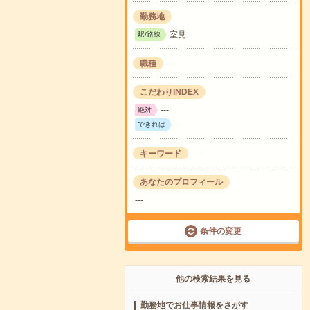
勤務地
室見
駅/路線
職種
---
こだわりINDEX
---
絶対
---
できれば
キーワード
---
あなたのプロフィール
---
条件の変更
他の検索結果を見る
勤務地でお仕事情報をさがす