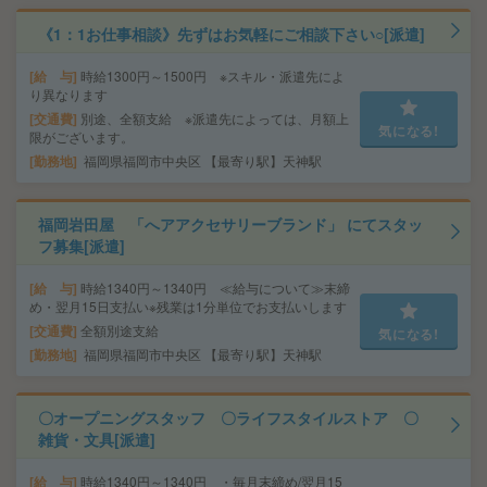
《1：1お仕事相談》先ずはお気軽にご相談下さい○[派遣]
給 与
時給1300円～1500円 ※スキル・派遣先によ
り異なります
交通費
別途、全額支給 ※派遣先によっては、月額上
気になる!
限がございます。
勤務地
福岡県福岡市中央区 【最寄り駅】天神駅
福岡岩田屋 「へアアクセサリーブランド」 にてスタッ
フ募集[派遣]
給 与
時給1340円～1340円 ≪給与について≫末締
め・翌月15日支払い※残業は1分単位でお支払いします
交通費
全額別途支給
気になる!
勤務地
福岡県福岡市中央区 【最寄り駅】天神駅
〇オープニングスタッフ 〇ライフスタイルストア 〇
雑貨・文具[派遣]
給 与
時給1340円～1340円 ・毎月末締め/翌月15