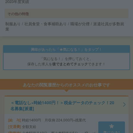
2023年度実績
その他の特徴
制服あり / 社員食堂・食事補助あり / 職場が分煙 / 派遣社員が多数就
業
興味があったら「★気になる！」をタップ！
「気になる！」を押しておくと、
保存した求人を
後でまとめてチェック
できます！
あなたの閲覧履歴からのオススメのお仕事です
＜電話なし×時給1400円！＞税金データのチェック！20
名募集[派遣]
給 与
時給1400円 月収例 224,000円+残業代
交通費
全額支給
気になる!
小倉駅徒歩10分、西小倉駅徒歩5分 ※JR・バ