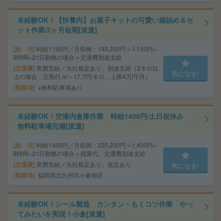
未経験OK！【扶養内】お菓子キットの可愛い箱詰め＆セ
ット作業/2ヶ月短期[派遣]
給 与
時給1150円／月収例：193,200円＝1,150円×
8時間×21日勤務の場合＋交通費別途支給
交通費
実費支給／当社規定あり。別途支給（2キロ以
気になる!
上の場合：定期代 or～17.7円/キロ、上限4万円/月）
勤務地
※無料駐車場あり
未経験OK！空港内倉庫作業 時給1400円/土日祝休み
無料駐車場完備[派遣]
給 与
時給1400円／月収例：235,200円＝1,400円×
8時間×21日勤務の場合＋残業代、交通費別途支給
交通費
実費支給／当社規定あり。規定あり
気になる!
勤務地
福岡県北九州市小倉南区
未経験OK！シール製造 カンタン・もくコツ作業 やっ
てみたいを実現！小倉[派遣]