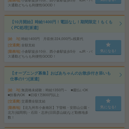
勤務地
ス通勤どちらも利便性GOOD！
【10月開始】時給1400円！電話なし！期間限定！もくも
くPC処理[派遣]
給 与
時給1400円 月収例 224,000円+残業代
交通費
全額支給
気になる!
勤務地
小倉駅徒歩10分、西小倉駅徒歩5分 ※JR・バ
ス通勤どちらも利便性GOOD！
【オープニング募集】おばあちゃんのお散歩付き添いも
仕事の1つ[派遣]
給 与
無資格未経験：時給1350円～ ■週払いOK
■扶養内OK ■日収1万800円以上
交通費
交通費全額支給
気になる!
勤務地
【北九州市小倉南区】下曽根・安部山公園・
北方(福岡県)・石田・志井(日田彦山線)など勤務地多
数！