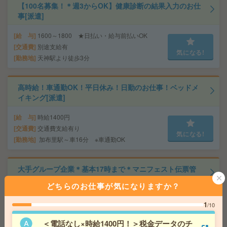
【100名募集！＊週3からOK】健康診断の結果入力のお仕
事[派遣]
給 与
1600～1800 ★日払い・給与前払いOK
交通費
別途支給有
気になる!
勤務地
天神駅より徒歩3分
高時給！車通勤OK！平日休み！日勤のお仕事！ベッドメ
イキング[派遣]
給 与
時給1400円
交通費
交通費支給有り
気になる!
勤務地
加布里駅～車16分 ※車通勤OK
大手グループ企業＊基本17時まで＊マニフェスト伝票管
理など[派遣]
どちらのお仕事が気になりますか？
給 与
時給1400円＋交 【月収例】232,750円～ ■
1
/10
給与の前払いが可能な速払いサービスあり
交通費
交通費支給あり
＜電話なし×時給1400円！＞税金データのチ
気になる!