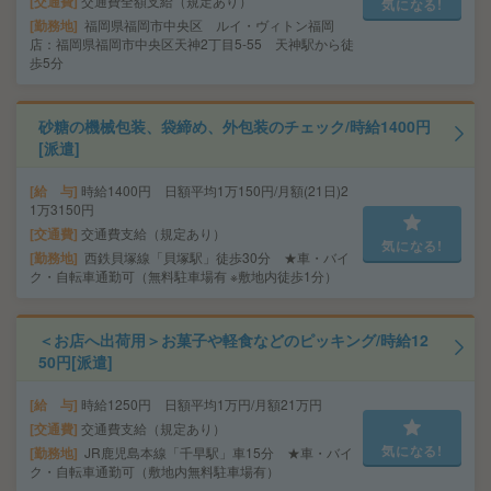
交通費
交通費全額支給（規定あり）
気になる!
勤務地
福岡県福岡市中央区 ルイ・ヴィトン福岡
店：福岡県福岡市中央区天神2丁目5-55 天神駅から徒
歩5分
砂糖の機械包装、袋締め、外包装のチェック/時給1400円
[派遣]
給 与
時給1400円 日額平均1万150円/月額(21日)2
1万3150円
交通費
交通費支給（規定あり）
気になる!
勤務地
西鉄貝塚線「貝塚駅」徒歩30分 ★車・バイ
ク・自転車通勤可（無料駐車場有 ※敷地内徒歩1分）
＜お店へ出荷用＞お菓子や軽食などのピッキング/時給12
50円[派遣]
給 与
時給1250円 日額平均1万円/月額21万円
交通費
交通費支給（規定あり）
気になる!
勤務地
JR鹿児島本線「千早駅」車15分 ★車・バイ
ク・自転車通勤可（敷地内無料駐車場有）