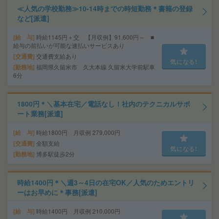
≪人気の学校勤務≫10-14時までの時短勤務＊書籍の登録
など[派遣]
給 与
時給1145円＋交 【月収例】91,600円～ ■
給与の前払いが可能な速払いサービスあり
交通費
交通費支給あり
気になる!
勤務地
福岡県久留米市 久大本線 久留米大学前駅車
6分
1800円＊＼基本在宅／電話なし！社内のテクニカルサポ
ート業務[派遣]
給 与
時給1800円 月収例 279,000円
交通費
全額支給
気になる!
勤務地
博多駅徒歩2分
時給1400円＊＼週3～4日の在宅OK／人気のためエントリ
ーはお早めに＊事務[派遣]
給 与
時給1400円 月収例 210,000円