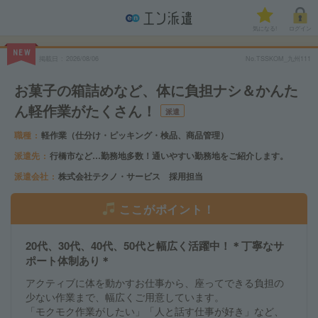
気になる!
ログイン
NEW
掲載日
2026/08/06
No.TSSKOM_九州111
お菓子の箱詰めなど、体に負担ナシ＆かんた
ん軽作業がたくさん！
派遣
職種
軽作業（仕分け・ピッキング・検品、商品管理）
派遣先
行橋市など…勤務地多数！通いやすい勤務地をご紹介します。
派遣会社
株式会社テクノ・サービス 採用担当
ここがポイント！
20代、30代、40代、50代と幅広く活躍中！＊丁寧なサ
ポート体制あり＊
アクティブに体を動かすお仕事から、座ってできる負担の
少ない作業まで、幅広くご用意しています。
「モクモク作業がしたい」「人と話す仕事が好き」など、