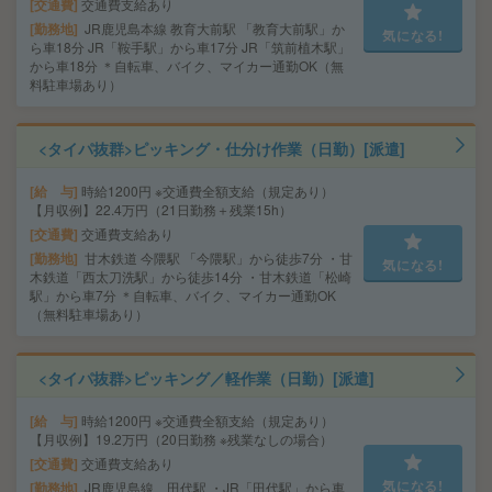
交通費
交通費支給あり
勤務地
JR鹿児島本線 教育大前駅 「教育大前駅」か
気になる!
ら車18分 JR「鞍手駅」から車17分 JR「筑前植木駅」
から車18分 ＊自転車、バイク、マイカー通勤OK（無
料駐車場あり）
<タイパ抜群>ピッキング・仕分け作業（日勤）[派遣]
給 与
時給1200円 ※交通費全額支給（規定あり）
【月収例】22.4万円（21日勤務＋残業15h）
交通費
交通費支給あり
勤務地
甘木鉄道 今隈駅 「今隈駅」から徒歩7分 ・甘
気になる!
木鉄道「西太刀洗駅」から徒歩14分 ・甘木鉄道「松崎
駅」から車7分 ＊自転車、バイク、マイカー通勤OK
（無料駐車場あり）
<タイパ抜群>ピッキング／軽作業（日勤）[派遣]
給 与
時給1200円 ※交通費全額支給（規定あり）
【月収例】19.2万円（20日勤務 ※残業なしの場合）
交通費
交通費支給あり
気になる!
勤務地
JR鹿児島線 田代駅 ・JR「田代駅」から車