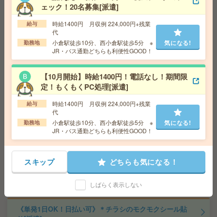
勤務地
福岡県北九州市戸畑区 鹿児島本線 戸畑駅車
ェック！20名募集[派遣]
20分、鹿児島本線 九州工大前駅車15分
時給1400円 月収例 224,000円+残業
給与
代
＜時給1,200円～＊好きな時にお仕事＞お菓子のモクモク
小倉駅徒歩10分、西小倉駅徒歩5分 ※
気になる!
勤務地
仕分け[派遣]
JR・バス通勤どちらも利便性GOOD！
給 与
時給1,200円～1,625円
【10月開始】時給1400円！電話なし！期間限
交通費
■ 交通費規定内支給 ※派遣先による
定！もくもくPC処理[派遣]
勤務地
【北九州市門司区】門司駅・門司港駅・ノー
気になる!
フォーク広場駅・小森江駅・九州鉄道記念館駅など勤
時給1400円 月収例 224,000円+残業
給与
務地多数！
代
小倉駅徒歩10分、西小倉駅徒歩5分 ※
気になる!
勤務地
JR・バス通勤どちらも利便性GOOD！
【スマホだけで完結！】時給1,200円～＊DMの仕分け[派
遣]
スキップ
どちらも気になる！
給 与
時給1,200円～1,625円
勤務地
【飯塚市】飯塚駅・新飯塚駅・筑前大分駅・
気になる!
天道駅・鯰田駅など勤務地多数！
しばらく表示しない
《単発1日OK！日払い可》＊チラシのモクモクシール貼