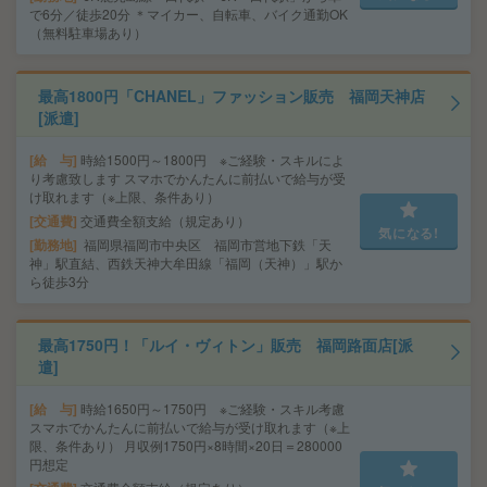
で6分／徒歩20分 ＊マイカー、自転車、バイク通勤OK
（無料駐車場あり）
最高1800円「CHANEL」ファッション販売 福岡天神店
[派遣]
給 与
時給1500円～1800円 ※ご経験・スキルによ
り考慮致します スマホでかんたんに前払いで給与が受
け取れます（※上限、条件あり）
交通費
交通費全額支給（規定あり）
気になる!
勤務地
福岡県福岡市中央区 福岡市営地下鉄「天
神」駅直結、西鉄天神大牟田線「福岡（天神）」駅か
ら徒歩3分
最高1750円！「ルイ・ヴィトン」販売 福岡路面店[派
遣]
給 与
時給1650円～1750円 ※ご経験・スキル考慮
スマホでかんたんに前払いで給与が受け取れます（※上
限、条件あり） 月収例1750円×8時間×20日＝280000
円想定