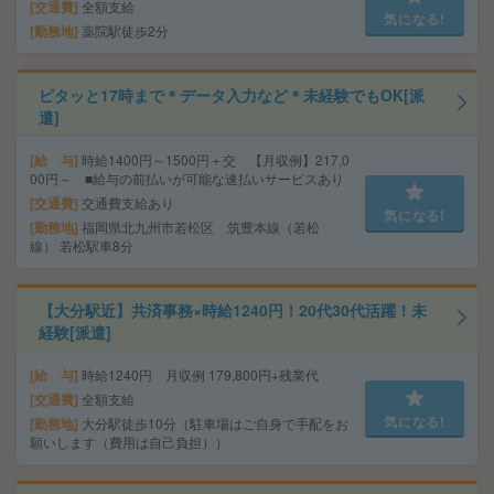
交通費
全額支給
気になる!
勤務地
薬院駅徒歩2分
ピタッと17時まで＊データ入力など＊未経験でもOK[派
遣]
給 与
時給1400円～1500円＋交 【月収例】217,0
00円～ ■給与の前払いが可能な速払いサービスあり
交通費
交通費支給あり
気になる!
勤務地
福岡県北九州市若松区 筑豊本線（若松
線） 若松駅車8分
【大分駅近】共済事務×時給1240円！20代30代活躍！未
経験[派遣]
給 与
時給1240円 月収例 179,800円+残業代
交通費
全額支給
気になる!
勤務地
大分駅徒歩10分（駐車場はご自身で手配をお
願いします（費用は自己負担））