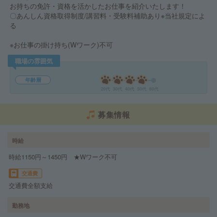
お持ちの免許・資格を活かしたお仕事を紹介いたします！
〇あんしん資格取得制度/講習料・受験料補助あり※当社規定によ
る
※お仕事の掛け持ち(Wワーク)不可
職場の雰囲気
年齢層
20代
30代
40代
50代
60代
募集情報
時給
時給1150円～1450円 ★Wワーク不可
交通費
交通費全額支給
勤務地