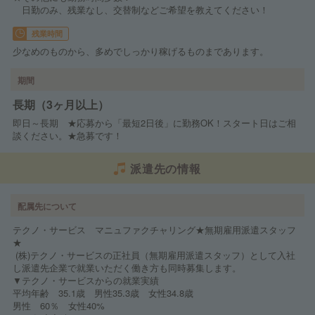
日勤のみ、残業なし、交替制などご希望を教えてください！
残業時間
少なめのものから、多めでしっかり稼げるものまであります。
期間
長期（3ヶ月以上）
即日～長期 ★応募から「最短2日後」に勤務OK！スタート日はご相
談ください。★急募です！
派遣先の情報
配属先について
テクノ・サービス マニュファクチャリング★無期雇用派遣スタッフ
★
(株)テクノ・サービスの正社員（無期雇用派遣スタッフ）として入社
し派遣先企業で就業いただく働き方も同時募集します。
▼テクノ・サービスからの就業実績
平均年齢 35.1歳 男性35.3歳 女性34.8歳
男性 60％ 女性40%