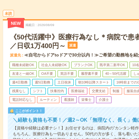
未読
NEW
掲載日
2026/08/09
《50代活躍中》医療行為なし＊病院で患
／日収1万400円～
派遣
≪自宅からドアtoドアで30分以内！≫ご希望の勤務地を紹
派遣先
職種未経験OK
社会人未経験OK
ブランクOK
既卒第二新卒OK
10
友達と一緒OK
OA不要
英語不要
履歴書不要
40～50代活躍
し
週4日勤務
週5日勤務
土日祝休
朝10時以降スタート
16時前までの
残業なし
シフト
扶養控内
医療福祉
交費支給
制服
服装自
電話対応なし
ルーティン
看護師
栄養士
介護士
ここがポイント！
＼経験も資格も不要！／週2～OK「無理なく、長く」働
【資格や経験は必要ナシ！】お任せするのは、病院内の“カンタン軽作
もちろん、医療行為も一切ありません。50代の方が多く、落ち着いた