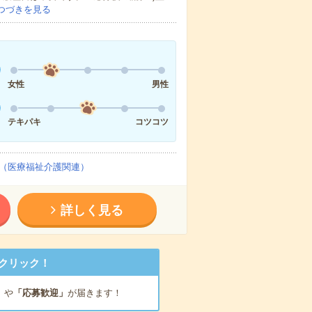
つづきを見る
女性
男性
テキパキ
コツコツ
（医療福祉介護関連）
詳しく見る
クリック！
」
や
「応募歓迎」
が届きます！