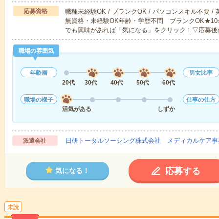
応募資格
職種未経験OK / ブランクOK / パソコンスキル不要 /
無資格・未経験OK年齢・学歴不問 ブランクOK★1
でも興味があれば「気になる」をクリック！▽応募後
職場の雰囲気
年齢層
男女比率
20代
30代
40代
50代
60代
職場の様子
仕事の仕方
活気がある
しずか
日研トータルソーシング株式会社 メディカルケア事
派遣会社
応募する
気になる！
未読