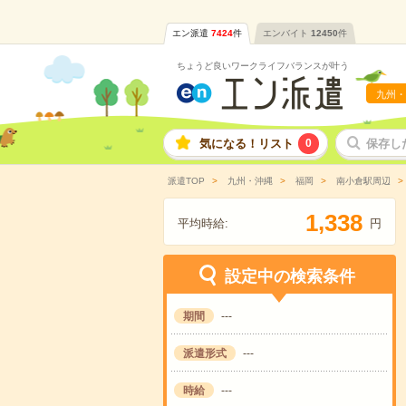
エン派遣
7424
件
エンバイト
12450
件
ちょうど良いワークライフバランスが叶う
九州・
気になる！リスト
0
保存し
派遣TOP
九州・沖縄
福岡
南小倉駅周辺
,
1
3
3
8
平均時給:
円
設定中の検索条件
期間
---
派遣形式
---
時給
---