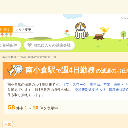
ヘル
沖縄版
エリア変更
た希望条件
お気に入りの派遣会社
南小倉駅周辺 週4日勤務の派遣の仕事一覧
南小倉駅
週4日勤務
で
の派遣のお仕
南小倉駅の派遣のお仕事情報です。
オフィスワーク・事務系
、
営業・販売・サ
り揃えています。週4日勤務の条件の他に、
交通費別途支給あり
、
職種未経験O
件も取り揃えています。
58
1
30
件中
～
件を表示中
未読