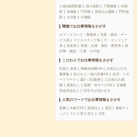
小倉(福岡県)駅
西小倉駅
下曽根駅
朽網
駅
宮崎駅
門司駅
安部山公園駅
門司港
駅
大分駅
行橋駅
職種でお仕事情報をさがす
オフィスワーク・事務系
営業・販売・サー
ビス系
クリエイティブ系
IT・エンジニア
系
技術系
医療・介護・福祉・教育系
軽
作業・物流・工場・その他
こだわりでお仕事情報をさがす
短期
単発
職種未経験OK
10名以上の大
量募集
友だちと一緒の応募OK
在宅・リモ
ートワーク
週2～3日勤務
土日祝のみ勤
務
残業なし
副業・WワークOK
交通費
別途支給あり
語学力が活かせる
人気のワードでお仕事情報をさがす
急募
年齢不問
財団法人
英語
書類チェ
ック
テレビ局
封入
大学