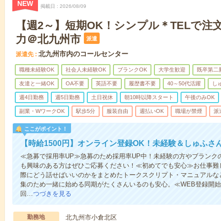
NEW
掲載日
2026/08/09
【週2～】短期OK！シンプル＊TELで注
力＠北九州市
派遣
北九州市内のコールセンター
派遣先
職種未経験OK
社会人未経験OK
ブランクOK
大学生歓迎
既卒第二
友達と一緒OK
OA不要
英語不要
履歴書不要
40～50代活躍
し
週4日勤務
週5日勤務
土日祝休
朝10時以降スタート
午後のみOK
副業・WワークOK
駅歩5分
服装自由
週払いOK
職場が禁煙
派
ここがポイント！
【時給1500円】オンライン登録OK！未経験＆しゅふ
≪急募で採用率UP≫急募のため採用率UP中！未経験の方やブランク
も興味のある方はぜひご応募ください！≪初めてでも安心≫お仕事難
際にどう話せばいいのかをまとめたトークスクリプト・マニュアルな
集のため一緒に始める同期がたくさんいるのも安心。≪WEB登録開始
回…
つづきを見る
勤務地
北九州市小倉北区