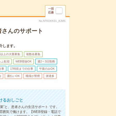
一括
応募
No.NTKOKK01_KJMS
者さんのサポート
介します。
名以上の大量募集
複数名募集
ゅふ歓迎
WEB登録OK
週2～3日勤務
仕事
17時前までの仕事
午後のみOK
由
週払いOK
職場が禁煙
派遣多
けるおしごと
業”と、患者さんの生活サポート です。
雰囲気で働けます。【WEB登録・電話で