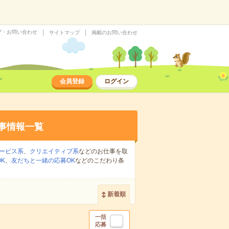
プ・お問い合わせ
サイトマップ
掲載のお問い合わせ
会員登録
ログイン
事情報一覧
ービス系
、
クリエイティブ系
などのお仕事を取
K
、
友だちと一緒の応募OK
などのこだわり条
新着順
一括
応募