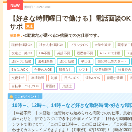
NEW
掲載日
2026/08/09
【好きな時間曜日で働ける】電話面談OK
サポ
派遣
≪勤務地が選べる≫病院でのお仕事です。
派遣先
職種未経験OK
社会人未経験OK
ブランクOK
大学生歓迎
既卒第二
友達と一緒OK
OA不要
英語不要
履歴書不要
40～50代活躍
6
週2～3日勤務
週4日勤務
週5日勤務
平日休
朝10時以降スタート
5ｈ以内OK
午後のみOK
残業なし
シフト
交替制勤務
扶養控内
交費支給
車通勤可
制服
日払いOK
週払いOK
職場が禁煙
自転車・バイクOK
看護師
介護士
ここがポイント！
10時～、12時～、14時～など好きな勤務時間×好きな曜
【年齢不問！】未経験・無資格から始められる病院でのお仕事。患者
添ったりと、誰でもスグにできるお仕事メインです！【好きな時間曜日
シフトで働けます。「この日は10時～、この日は12時～」「この週
わせてカスタマイズできますよ！【月収例】4万1600円！（時給1300