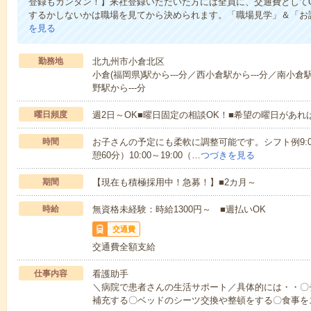
登録もカンタン！】来社登録いただいた方には全員に、交通費としてQU
するかしないかは職場を見てから決められます。「職場見学」＆「お試
を見る
勤務地
北九州市小倉北区
小倉(福岡県)駅から---分／西小倉駅から---分／南小倉
野駅から---分
曜日頻度
週2日～OK■曜日固定の相談OK！■希望の曜日があ
時間
お子さんの予定にも柔軟に調整可能です。シフト例9:00～18
憩60分）10:00～19:00（…
つづきを見る
期間
【現在も積極採用中！急募！】■2カ月～
時給
無資格未経験：時給1300円～ ■週払いOK
交通費
交通費全額支給
仕事内容
看護助手
＼病院で患者さんの生活サポート／具体的には・・〇
補充する〇ベッドのシーツ交換や整頓をする〇食事を