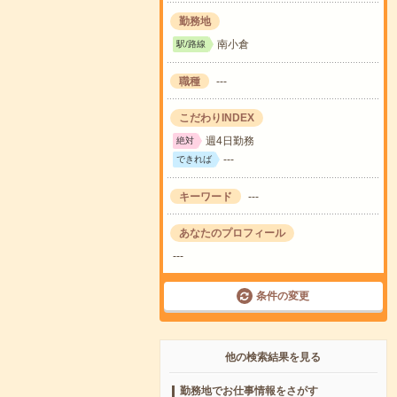
勤務地
南小倉
駅/路線
職種
---
こだわりINDEX
週4日勤務
絶対
---
できれば
キーワード
---
あなたのプロフィール
---
条件の変更
他の検索結果を見る
勤務地でお仕事情報をさがす