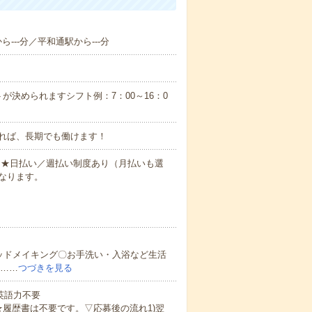
ら---分／平和通駅から---分
が決められますシフト例：7：00～16：0
れば、長期でも働けます！
円～★日払い／週払い制度あり（月払いも選
なります。
ッドメイキング〇お手洗い・入浴など生活
ど……
つづきを見る
 英語力不要
★履歴書は不要です。▽応募後の流れ1)翌