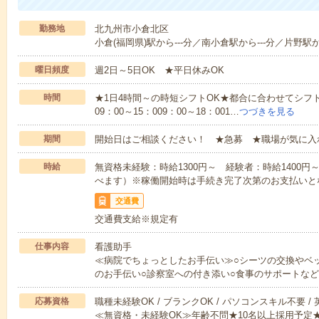
勤務地
北九州市小倉北区
小倉(福岡県)駅から---分／南小倉駅から---分／片野駅か
曜日頻度
週2日～5日OK ★平日休みOK
時間
★1日4時間～の時短シフトOK★都合に合わせてシフト
09：00～15：009：00～18：001…
つづきを見る
期間
開始日はご相談ください！ ★急募 ★職場が気に入
時給
無資格未経験：時給1300円～ 経験者：時給1400
べます）※稼働開始時は手続き完了次第のお支払いと
交通費
交通費支給※規定有
仕事内容
看護助手
≪病院でちょっとしたお手伝い≫○シーツの交換やベ
のお手伝い○診察室への付き添い○食事のサポートな
応募資格
職種未経験OK / ブランクOK / パソコンスキル不要 /
≪無資格・未経験OK≫年齢不問★10名以上採用予定