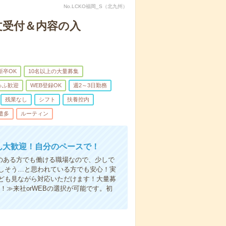
No.LCKO福岡_S（北九州）
文受付＆内容の入
新卒OK
10名以上の大量募集
ゅふ歓迎
WEB登録OK
週2～3日勤務
残業なし
シフト
扶養控内
遣多
ルーティン
さん大歓迎！自分のペースで！
のある方でも働ける職場なので、少しで
しそう…と思われている方でも安心！実
ども見ながら対応いただけます！大量募
！≫来社orWEBの選択が可能です。初