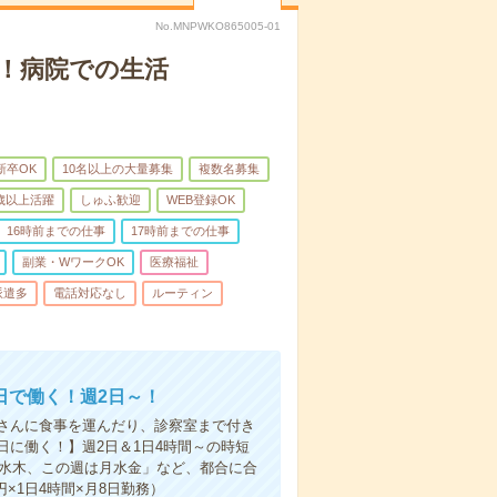
No.MNPWKO865005-01
！病院での生活
新卒OK
10名以上の大量募集
複数名募集
0歳以上活躍
しゅふ歓迎
WEB登録OK
16時前までの仕事
17時前までの仕事
副業・WワークOK
医療福祉
派遣多
電話対応なし
ルーティン
日で働く！週2日～！
さんに食事を運んだり、診察室まで付き
に働く！】週2日＆1日4時間～の時短
は水木、この週は月水金」など、都合に合
円×1日4時間×月8日勤務）