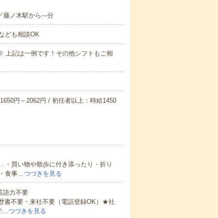
／藤ノ木駅から---分
なども相談OK
～09:00※ 上記は一例です！その他シフトもご相
650円～2062円 / 初任者以上：時給1450
…・買い物や散歩に付き添ったり・折り
・食事…
つづきを見る
 英語力不要
歴書不要・来社不要（電話登録OK）★社
で…
つづきを見る