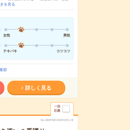
きを見る
女性
男性
テキパキ
コツコツ
業部
詳しく見る
一括
応募
No.MNPWKO865005-19