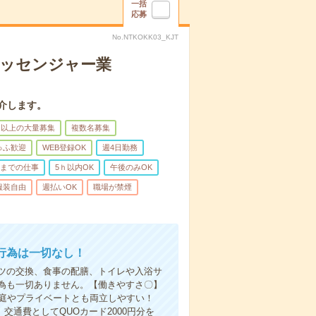
一括
応募
No.NTKOKK03_KJT
メッセンジャー業
介します。
名以上の大量募集
複数名募集
ゅふ歓迎
WEB登録OK
週4日勤務
前までの仕事
5ｈ以内OK
午後のみOK
服装自由
週払いOK
職場が禁煙
行為は一切なし！
ツの交換、食事の配膳、トイレや入浴サ
為も一切ありません。【働きやすさ〇】
家庭やプライベートとも両立しやすい！
交通費としてQUOカード2000円分を