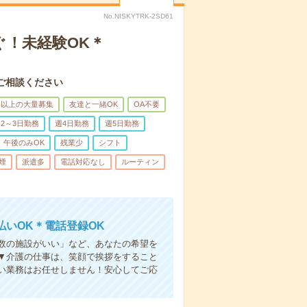
No.NISKYTRK-2SD61
ぐ！未経験OK＊
ご相談ください
名以上の大量募集
友達と一緒OK
OA不要
2～3日勤務
週4日勤務
週5日勤務
午後のみOK
残業少
シフト
煙
派遣多
電話対応なし
ルーティン
いOK＊電話登録OK
人数の施設がいい」など、あなたの希望を
▼介護の仕事は、笑顔で挨拶をすること
い業務はお任せしません！安心してご応