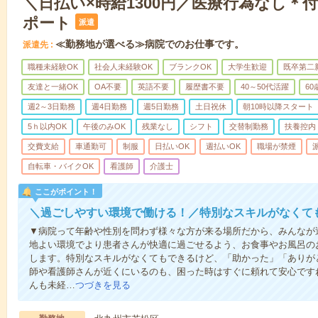
＼日払い×時給1300円／医療行為なし＊
ポート
派遣
≪勤務地が選べる≫病院でのお仕事です。
派遣先
職種未経験OK
社会人未経験OK
ブランクOK
大学生歓迎
既卒第二
友達と一緒OK
OA不要
英語不要
履歴書不要
40～50代活躍
6
週2～3日勤務
週4日勤務
週5日勤務
土日祝休
朝10時以降スタート
5ｈ以内OK
午後のみOK
残業なし
シフト
交替制勤務
扶養控内
交費支給
車通勤可
制服
日払いOK
週払いOK
職場が禁煙
自転車・バイクOK
看護師
介護士
ここがポイント！
＼過ごしやすい環境で働ける！／特別なスキルがなくて
▼病院って年齢や性別を問わず様々な方が来る場所だから、みんなが
地よい環境でより患者さんが快適に過ごせるよう、お食事やお風呂の
します。特別なスキルがなくてもできるけど、「助かった」「ありが
師や看護師さんが近くにいるのも、困った時はすぐに頼れて安心です
んも未経…
つづきを見る