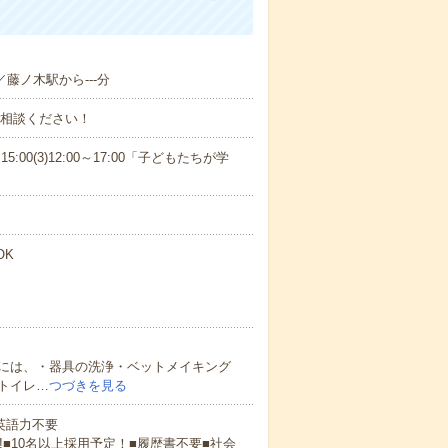
／藤ノ木駅から---分
ご相談ください！
15:00(3)12:00～17:00「子どもたちが学
OK
には、・器具の洗浄・ベットメイキング
トイレ…
つづきを見る
 英語力不要
!■10名以上採用予定！■履歴書不要■社会