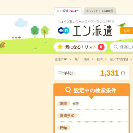
エン派遣
7424
件
エンバイト
12450
件
ちょうど良いワークライフバランスが叶う
九州・
気になる！リスト
0
保存し
派遣TOP
九州・沖縄
福岡
藤ノ木駅周辺
,
1
3
3
1
平均時給:
円
設定中の検索条件
期間
短期
派遣形式
---
時給
---