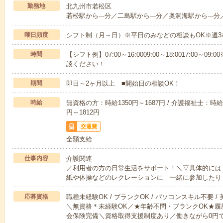
勤務地
北九州市若松区
若松駅から---分／二島駅から---分／奥洞海駅から---分
曜日頻度
シフト制（月～日）※平日のみなどの相談もOK※週3
時間
【シフト例】07:00～16:0009:00～18:0017:00
談ください！
期間
即日～2ヶ月以上 ■開始日の相談OK！
時給
無資格の方：時給1350円～1687円 / 介護福祉士：時給1
円～1812円
交通費
全額支給
仕事内容
介護関連
／利用者の方の日常生活をサポート！＼▽具体的には
紙や体操などのレクレーションに 一緒に参加したり
応募資格
職種未経験OK / ブランクOK / パソコンスキル不要 /
＼無資格＊未経験OK／★年齢不問・ブランクOK★履
会保険完備＼資格取得支援制度あり／働きながら0円