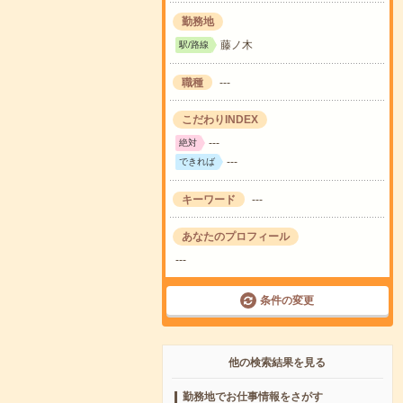
勤務地
藤ノ木
駅/路線
職種
---
こだわりINDEX
---
絶対
---
できれば
キーワード
---
あなたのプロフィール
---
条件の変更
他の検索結果を見る
勤務地でお仕事情報をさがす