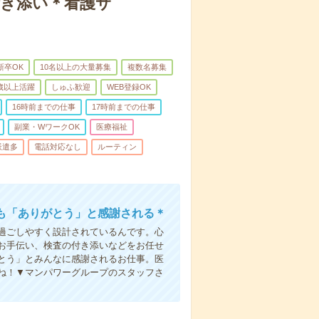
付き添い＊看護サ
新卒OK
10名以上の大量募集
複数名募集
0歳以上活躍
しゅふ歓迎
WEB登録OK
16時前までの仕事
17時前までの仕事
副業・WワークOK
医療福祉
派遣多
電話対応なし
ルーティン
も「ありがとう」と感謝される＊
過ごしやすく設計されているんです。心
お手伝い、検査の付き添いなどをお任せ
とう」とみんなに感謝されるお仕事。医
ね！▼マンパワーグループのスタッフさ