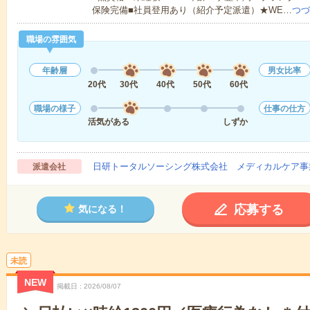
保険完備■社員登用あり（紹介予定派遣）★WE…
つづ
職場の雰囲気
年齢層
男女比率
20代
30代
40代
50代
60代
職場の様子
仕事の仕方
活気がある
しずか
日研トータルソーシング株式会社 メディカルケア事
派遣会社
応募する
気になる！
未読
NEW
掲載日
2026/08/07