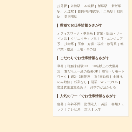
折尾駅
若松駅
本城駅
飯塚駅
新飯塚
駅
天道駅
原田(福岡県)駅
二島駅
鯰田
駅
奥洞海駅
職種でお仕事情報をさがす
オフィスワーク・事務系
営業・販売・サー
ビス系
クリエイティブ系
IT・エンジニア
系
技術系
医療・介護・福祉・教育系
軽
作業・物流・工場・その他
こだわりでお仕事情報をさがす
単発
職種未経験OK
10名以上の大量募
集
友だちと一緒の応募OK
在宅・リモート
ワーク
週2～3日勤務
週4日勤務
土日祝
のみ勤務
残業なし
副業・WワークOK
交通費別途支給あり
語学力が活かせる
人気のワードでお仕事情報をさがす
急募
年齢不問
財団法人
英語
書類チェ
ック
テレビ局
封入
大学