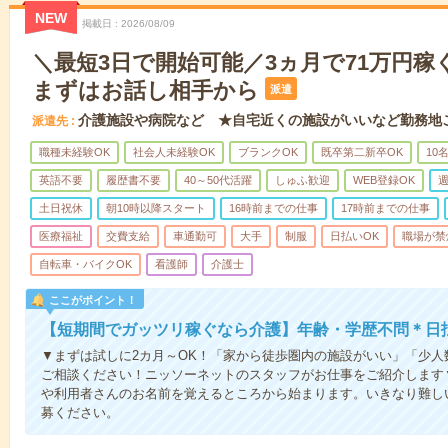
NEW
掲載日
2026/08/09
＼最短3日で開始可能／3ヵ月で71万円稼
まずはお話し相手から
派遣
介護施設や病院など ★自宅近くの施設がいいなど勤務地
派遣先
職種未経験OK
社会人未経験OK
ブランクOK
既卒第二新卒OK
10
英語不要
履歴書不要
40～50代活躍
しゅふ歓迎
WEB登録OK
週
土日祝休
朝10時以降スタート
16時前までの仕事
17時前までの仕事
医療福祉
交費支給
車通勤可
大手
制服
日払いOK
職場が禁
自転車・バイクOK
看護師
介護士
ここがポイント！
【短期間でガッツリ稼ぐなら介護】年齢・学歴不問＊日払
▼まずは試しに2カ月～OK！「家から徒歩圏内の施設がいい」「少
ご相談ください！ニッソーネットのスタッフがお仕事をご紹介します
や利用者さんのお名前を覚えるところから始まります。いきなり難し
募ください。