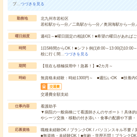
プ…
つづきを見る
勤務地
北九州市若松区
若松駅から---分／二島駅から---分／奥洞海駅から---分
曜日頻度
週4日～■曜日固定の相談OK！■希望の曜日があれば
時間
1日5時間からOK！■シフト例(1)8:00～13:00(2)10:00～
校に行く間…
つづきを見る
期間
【現在も積極採用中！急募！】■2カ月～
時給
無資格未経験：時給1300円～ ■週払いOK ■扶養内
交通費
交通費全額支給
仕事内容
看護助手
▼病院の一般病棟にて看護師さんのサポート！具体的
やシーツ交換・移動の付き添い・食事の配膳や下膳・
応募資格
職種未経験OK / ブランクOK / パソコンスキル不要 /
■無資格・未経験OK！■年齢・学歴不問！ブランクOK