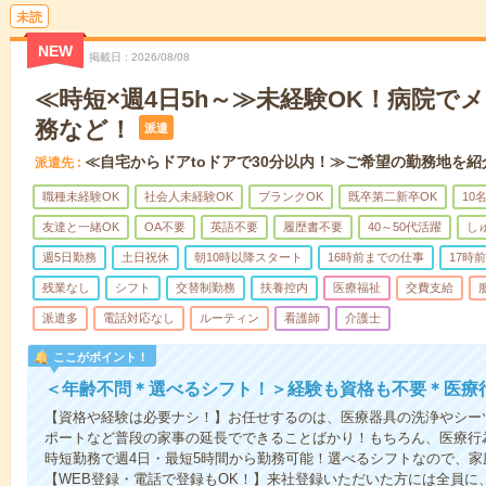
未読
NEW
掲載日
2026/08/08
≪時短×週4日5h～≫未経験OK！病院で
務など！
派遣
≪自宅からドアtoドアで30分以内！≫ご希望の勤務地を紹
派遣先
職種未経験OK
社会人未経験OK
ブランクOK
既卒第二新卒OK
10
友達と一緒OK
OA不要
英語不要
履歴書不要
40～50代活躍
し
週5日勤務
土日祝休
朝10時以降スタート
16時前までの仕事
17時
残業なし
シフト
交替制勤務
扶養控内
医療福祉
交費支給
派遣多
電話対応なし
ルーティン
看護師
介護士
ここがポイント！
＜年齢不問＊選べるシフト！＞経験も資格も不要＊医療
【資格や経験は必要ナシ！】お任せするのは、医療器具の洗浄やシー
ポートなど普段の家事の延長でできることばかり！もちろん、医療行
時短勤務で週4日・最短5時間から勤務可能！選べるシフトなので、
【WEB登録・電話で登録もOK！】来社登録いただいた方には全員に、