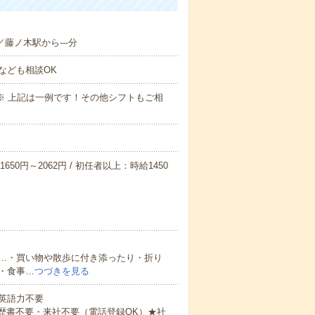
／藤ノ木駅から---分
なども相談OK
～09:00※ 上記は一例です！その他シフトもご相
650円～2062円 / 初任者以上：時給1450
…・買い物や散歩に付き添ったり・折り
・食事…
つづきを見る
 英語力不要
歴書不要・来社不要（電話登録OK）★社