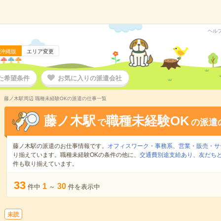
ヘル
沖縄版
エリア変更
た希望条件
お気に入りの派遣会社
藤ノ木駅周辺 職種未経験OKの派遣の仕事一覧
藤ノ木駅
職種未経験OK
で
の派遣
藤ノ木駅の派遣のお仕事情報です。
オフィスワーク・事務系
、
営業・販売・サ
り揃えています。職種未経験OKの条件の他に、
交通費別途支給あり
、
友だちと
件も取り揃えています。
33
1
30
件中
～
件を表示中
未読