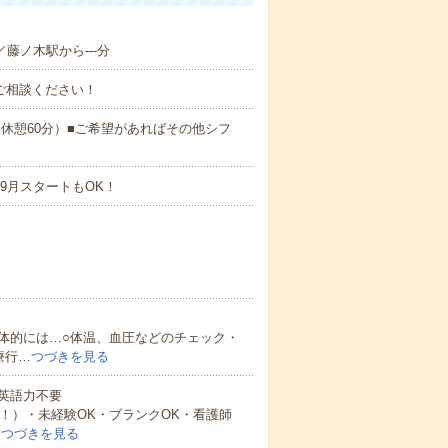
／藤ノ木駅から---分
ご相談ください！
:00（休憩60分）■ご希望があればその他シフ
9月スタートもOK！
体的には…○体温、血圧などのチェック・
療行…
つづきを見る
 英語力不要
中！）・未経験OK・ブランクOK・看護師
…
つづきを見る