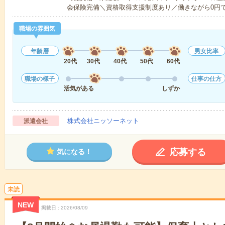
会保険完備＼資格取得支援制度あり／働きながら0円
職場の雰囲気
年齢層
男女比率
20代
30代
40代
50代
60代
職場の様子
仕事の仕方
活気がある
しずか
株式会社ニッソーネット
派遣会社
応募する
気になる！
未読
NEW
掲載日
2026/08/09