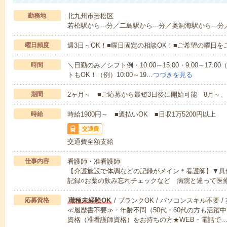
勤務地
北九州市若松区
若松駅から---分／二島駅から---分／奥洞海駅から---分
曜日頻度
週3日～OK！■曜日固定の相談OK！■ご希望の曜日を
時間
＼日勤のみ／シフト例・10:00～15:00・9:00～17
トもOK！（例）10:00～19…
つづきを見る
期間
2ヶ月～ ■ご応募から最短3日後に開始可能 8月～、
時給
時給1900円～ ■週払いOK ■日収1万5200円以上
交通費
交通費全額支給
仕事内容
看護師・准看護師
【介護施設で体調などの記録がメイン＊看護師】▼具
記録○お薬の飲み忘れチェックなど 病院と違って医
応募資格
職種未経験OK
/ ブランクOK / パソコンスキル不要 /
≪履歴書不要≫・年齢不問（50代・60代の方も活躍
資格（准看護師資格）をお持ちの方★WEB・電話で