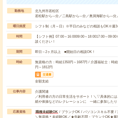
勤務地
北九州市若松区
若松駅から---分／二島駅から---分／奥洞海駅から---分
曜日頻度
シフト制（月～日）※平日のみなどの相談もOK※週3
時間
【シフト例】07:00～16:0009:00～18:0017:00
談ください！
期間
即日～2ヶ月以上 ■開始日の相談OK！
時給
無資格の方：時給1350円～1687円 / 介護福祉士：時給1
円～1812円
交通費
全額支給
仕事内容
介護関連
／利用者の方の日常生活をサポート！＼▽具体的には
紙や体操などのレクレーションに 一緒に参加したり
応募資格
職種未経験OK
/ ブランクOK / パソコンスキル不要 /
＼無資格＊未経験OK／★年齢不問・ブランクOK★履