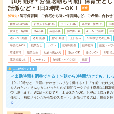
【8月開始＊お昼退勤も可能】保育士と
話係など＊1日3時間～OK！
派遣
認可保育園 ご自宅から近い保育園など、ご希望に合わせ
派遣先
職種未経験OK
社会人未経験OK
ブランクOK
既卒第二新卒OK
10
友達と一緒OK
OA不要
英語不要
履歴書不要
40～50代活躍
6
週2～3日勤務
週4日勤務
週5日勤務
土日祝休
16時前までの仕事
午後のみOK
残業なし
シフト
交替制勤務
扶養控内
副業・Wワ
車通勤可
服装自由
社食/補助あり
日払いOK
週払いOK
即日払
電話対応なし
ルーティン
自転車・バイクOK
保育
ここがポイント！
＜出勤時間も調整できる！＞朝から3時間だけでも、し
【9～12時など、生活に合わせてムリなく働ける！】「午前中だけ少
を入れたい」そんな方にぴったりの短時間ワークです！勤務は1日3時間～O
帯も選べます。週2日～相談でき、土日休みもOK。お昼には帰れるの
任なし！補助メインだから安心スタート】お任せするのは、担任を持つ
る