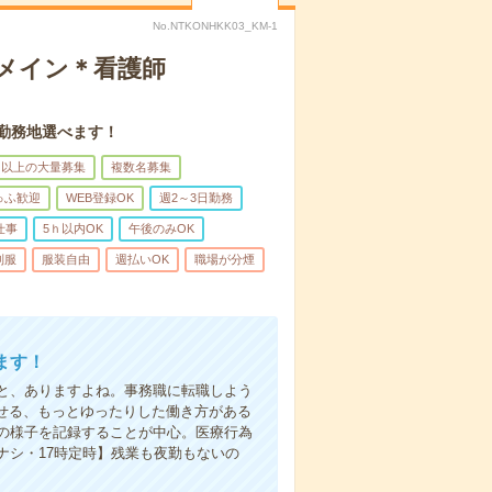
No.NTKONHKK03_KM-1
録メイン＊看護師
。勤務地選べます！
名以上の大量募集
複数名募集
ゅふ歓迎
WEB登録OK
週2～3日勤務
仕事
5ｈ以内OK
午後のみOK
制服
服装自由
週払いOK
職場が分煙
ます！
と、ありますよね。事務職に転職しよう
かせる、もっとゆったりした働き方がある
の様子を記録することが中心。医療行為
ナシ・17時定時】残業も夜勤もないの