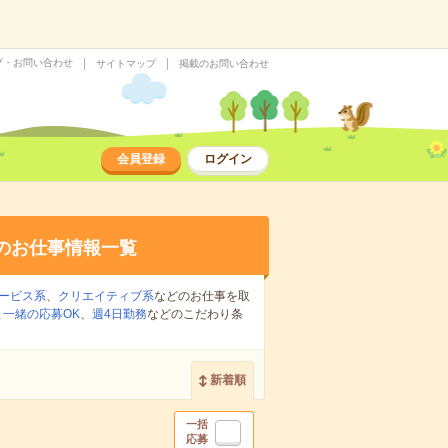
プ・お問い合わせ
サイトマップ
掲載のお問い合わせ
会員登録
ログイン
のお仕事情報一覧
ービス系
、
クリエイティブ系
などのお仕事を取
一緒の応募OK
、
週4日勤務
などのこだわり条
新着順
一括
応募