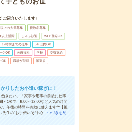
して子どものお世
てご紹介いたします♪
名以上の大量募集
複数名募集
0歳以上活躍
しゅふ歓迎
WEB登録OK
17時前までの仕事
5ｈ以内OK
ークOK
医療福祉
学校
交費支給
いOK
職場が禁煙
派遣多
っかりしたお小遣い稼ぎに！
し働きたい」「家事や用事の前後に仕事
Kで、9:00～12:00など人気の時間
で、午後の時間を有効に使えます^^【担
先生の“お手伝い”が中心…
つづきを見