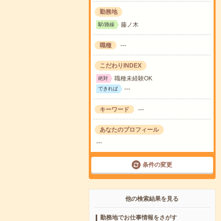
勤務地
藤ノ木
駅/路線
職種
---
こだわりINDEX
職種未経験OK
絶対
---
できれば
キーワード
---
あなたのプロフィール
---
条件の変更
他の検索結果を見る
勤務地でお仕事情報をさがす