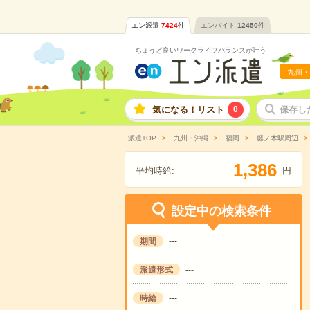
エン派遣
7424
件
エンバイト
12450
件
ちょうど良いワークライフバランスが叶う
九州・
気になる！リスト
0
保存し
派遣TOP
九州・沖縄
福岡
藤ノ木駅周辺
,
1
3
8
6
平均時給:
円
設定中の検索条件
期間
---
派遣形式
---
時給
---