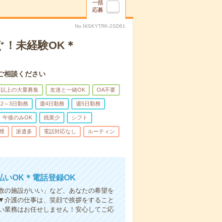
一括
応募
No.NISKYTRK-2SD61
ぐ！未経験OK＊
ご相談ください
名以上の大量募集
友達と一緒OK
OA不要
2～3日勤務
週4日勤務
週5日勤務
午後のみOK
残業少
シフト
煙
派遣多
電話対応なし
ルーティン
いOK＊電話登録OK
人数の施設がいい」など、あなたの希望を
▼介護の仕事は、笑顔で挨拶をすること
い業務はお任せしません！安心してご応