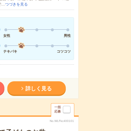
で…
つづきを見る
女性
男性
テキパキ
コツコツ
詳しく見る
一括
応募
No.WLFkc400101