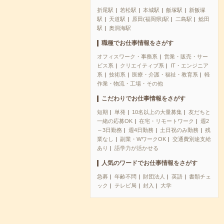
折尾駅
若松駅
本城駅
飯塚駅
新飯塚
駅
天道駅
原田(福岡県)駅
二島駅
鯰田
駅
奥洞海駅
職種でお仕事情報をさがす
オフィスワーク・事務系
営業・販売・サー
ビス系
クリエイティブ系
IT・エンジニア
系
技術系
医療・介護・福祉・教育系
軽
作業・物流・工場・その他
こだわりでお仕事情報をさがす
短期
単発
10名以上の大量募集
友だちと
一緒の応募OK
在宅・リモートワーク
週2
～3日勤務
週4日勤務
土日祝のみ勤務
残
業なし
副業・WワークOK
交通費別途支給
あり
語学力が活かせる
人気のワードでお仕事情報をさがす
急募
年齢不問
財団法人
英語
書類チェ
ック
テレビ局
封入
大学