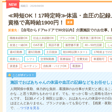
NEW
掲載日
2026/08/09
≪時短OK！17時定時≫体温・血圧の記
資格で高時給1900円！
派遣
【自宅からドアtoドアで30分以内】介護施設でのお仕事
派遣先
職種未経験OK
社会人未経験OK
ブランクOK
既卒第二新卒OK
10
友達と一緒OK
OA不要
英語不要
履歴書不要
40～50代活躍
し
週4日勤務
週5日勤務
土日祝休
朝10時以降スタート
17時前までの
残業なし
シフト
交替制勤務
医療福祉
交費支給
車通勤可
派遣多
ルーティン
自転車・バイクOK
看護師
ここがポイント！
施設でおばあちゃんの体温や血圧の記録などをお任せし
人間関係や夜勤、体力的な負担…看護師のお仕事が大変だと感じるこ
かな...と思う気持ちもわかります。でも、せっかく取った資格を活
んです。【記録メイン】病院とは違い、おばあちゃんの体温やその日
はほとんどありません。ブランクがあっても安心です。【残業・夜勤
で、…
つづきを見る