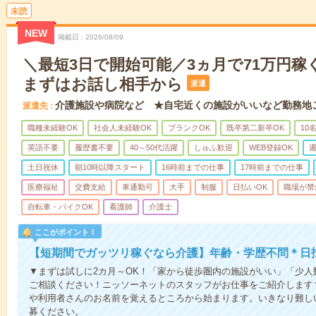
未読
NEW
掲載日
2026/08/09
＼最短3日で開始可能／3ヵ月で71万円稼
まずはお話し相手から
派遣
介護施設や病院など ★自宅近くの施設がいいなど勤務地
派遣先
職種未経験OK
社会人未経験OK
ブランクOK
既卒第二新卒OK
10
英語不要
履歴書不要
40～50代活躍
しゅふ歓迎
WEB登録OK
週
土日祝休
朝10時以降スタート
16時前までの仕事
17時前までの仕事
医療福祉
交費支給
車通勤可
大手
制服
日払いOK
職場が禁
自転車・バイクOK
看護師
介護士
ここがポイント！
【短期間でガッツリ稼ぐなら介護】年齢・学歴不問＊日払
▼まずは試しに2カ月～OK！「家から徒歩圏内の施設がいい」「少
ご相談ください！ニッソーネットのスタッフがお仕事をご紹介します
や利用者さんのお名前を覚えるところから始まります。いきなり難し
募ください。