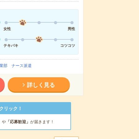
女性
男性
テキパキ
コツコツ
業部 ナース派遣
詳しく見る
クリック！
」
や
「応募歓迎」
が届きます！