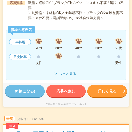
職種未経験OK / ブランクOK / パソコンスキル不要 / 英語力不
応募資格
要
＼無資格＊未経験OK／★年齢不問・ブランクOK★履歴書不
要・来社不要（電話登録OK）★社会保険完備＼…
職場の雰囲気
年齢層
20代
30代
40代
50代
60代
男女比率
女性
男性
もっと見る
気になる!
応募へ進む
詳しく見る
派遣会社
株式会社ニッソーネット
未読
掲載日
2026/08/07
NEW