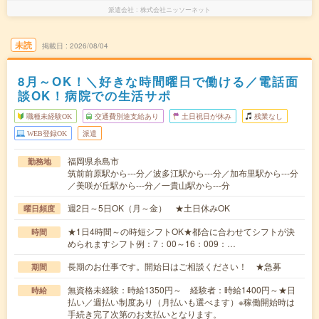
派遣会社
株式会社ニッソーネット
未読
掲載日
2026/08/04
8月～OK！＼好きな時間曜日で働ける／電話面
談OK！病院での生活サポ
職種未経験OK
交通費別途支給あり
土日祝日が休み
残業なし
WEB登録OK
派遣
福岡県糸島市
勤務地
筑前前原駅から---分／波多江駅から---分／加布里駅から---分
／美咲が丘駅から---分／一貴山駅から---分
週2日～5日OK（月～金） ★土日休みOK
曜日頻度
★1日4時間～の時短シフトOK★都合に合わせてシフトが決
時間
められますシフト例：7：00～16：009：…
長期のお仕事です。開始日はご相談ください！ ★急募
期間
無資格未経験：時給1350円～ 経験者：時給1400円～★日
時給
払い／週払い制度あり（月払いも選べます）※稼働開始時は
手続き完了次第のお支払いとなります。