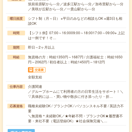
筑前前原駅から---分／波多江駅から---分／加布里駅から---分
／美咲が丘駅から---分／一貴山駅から---分
シフト制（月～日） ※平日のみなどの相談もOK ※週3日も相
曜日頻度
談OK
【シフト例】07:00～16:0009:00～18:0017:00～09:00※ 上記
時間
は一例です！そ…
即日～2ヶ月以上
期間
無資格の方：時給1350円～1687円 / 介護福祉士：時給1650
時給
円～2062円 / 初任者以上：時給1450円～1812円
交通費
全額支給
介護関連
仕事内容
／グループホームにて利用者の方の日常生活をサポート！＼
▽具体的には…・買い物や散歩に付き添ったり・折…
職種未経験OK / ブランクOK / パソコンスキル不要 / 英語力不
応募資格
要
＼無資格＊未経験OK／★年齢不問・ブランクOK★履歴書不
要・来社不要（電話登録OK）★社会保険完備＼…