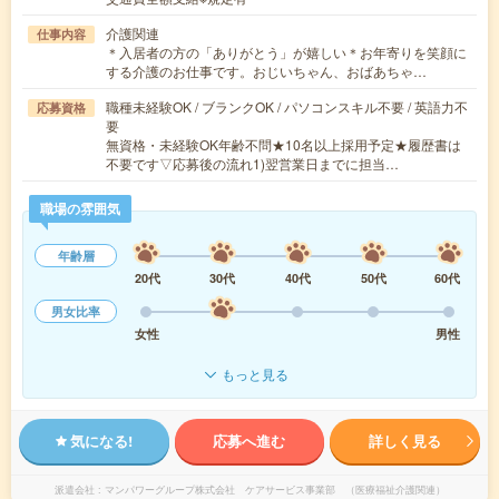
介護関連
仕事内容
＊入居者の方の「ありがとう」が嬉しい＊お年寄りを笑顔に
する介護のお仕事です。おじいちゃん、おばあちゃ…
職種未経験OK / ブランクOK / パソコンスキル不要 / 英語力不
応募資格
要
無資格・未経験OK年齢不問★10名以上採用予定★履歴書は
不要です▽応募後の流れ1)翌営業日までに担当…
職場の雰囲気
年齢層
20代
30代
40代
50代
60代
男女比率
女性
男性
もっと見る
気になる!
応募へ進む
詳しく見る
派遣会社
マンパワーグループ株式会社 ケアサービス事業部 （医療福祉介護関連）