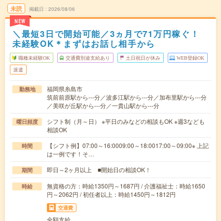
未読
掲載日
2026/08/06
NEW
＼最短3日で開始可能／3ヵ月で71万円稼ぐ！
未経験OK＊まずはお話し相手から
職種未経験OK
交通費別途支給あり
土日祝日が休み
WEB登録OK
派遣
福岡県糸島市
勤務地
筑前前原駅から---分／波多江駅から---分／加布里駅から---分
／美咲が丘駅から---分／一貴山駅から---分
シフト制（月～日） ※平日のみなどの相談もOK ※週3なども
曜日頻度
相談OK
【シフト例】07:00～16:0009:00～18:0017:00～09:00※ 上記
時間
は一例です！そ…
即日～2ヶ月以上 ■開始日の相談OK！
期間
無資格の方：時給1350円～1687円 / 介護福祉士：時給1650
時給
円～2062円 / 初任者以上：時給1450円～1812円
交通費
全額支給