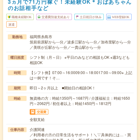
3ヵ月で71万円稼ぐ！未経験OK＊おばあちゃん
のお話相手など
職種未経験OK
交通費別途支給あり
土日祝日が休み
WEB登録OK
派遣
福岡県糸島市
勤務地
筑前前原駅から---分／波多江駅から---分／加布里駅から---分
／美咲が丘駅から---分／一貴山駅から---分
シフト制（月～日） ※平日のみなどの相談もOK ※週3なども
曜日頻度
相談OK
【シフト例】07:00～16:0009:00～18:0017:00～09:00※ 上記
時間
は一例です！そ…
即日～2ヶ月以上 ■開始日の相談OK！
期間
無資格の方：時給1350円～1687円 / 介護福祉士：時給1650
時給
円～2062円 / 初任者以上：時給1450円～1812円
交通費
全額支給
介護関連
仕事内容
／利用者の方の日常生活をサポート！＼▽具体的には…・買
い物や散歩に付き添ったり・折り紙や体操などのレ…