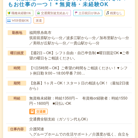
もお仕事の一つ！＊無資格・未経験OK
職種未経験OK
交通費別途支給あり
土日祝日が休み
残業なし
WEB登録OK
派遣
福岡県糸島市
勤務地
筑前前原駅から---分／波多江駅から---分／加布里駅から---分
／美咲が丘駅から---分／一貴山駅から---分
【週2日～OK】シフト自由・自己申告制 ■曜日固定OK ■ご希
曜日頻度
望の曜日をご相談ください。
【1日5時間～OK】ご希望の時間をご相談ください！▼シフ
時間
ト例日勤 9:00～18:00早番 7:00…
【急募】1ヶ月～OK！スタート日の相談もOK！（最短2日後
期間
から）
無資格未経験：時給1350円～ 有資格or経験者：時給1550
時給
円～1600円 ■日払いOK
交通費
交通費全額支給（ガソリン代もOK）
介護関連
仕事内容
＼グループホームでの生活サポート／介護度が低く、自立を