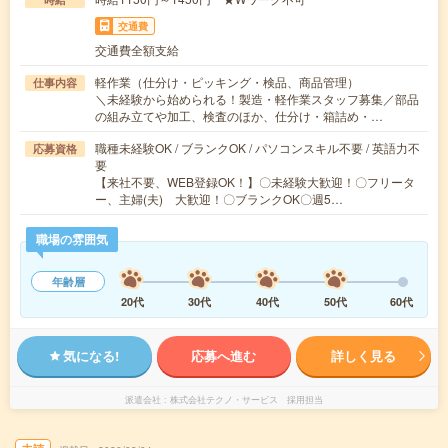
交通費
交通費全額支給
軽作業（仕分け・ピッキング・検品、商品管理）
仕事内容
＼未経験から始められる！製造・軽作業スタッフ募集／部品
の組み立てや加工、検査のほか、仕分け・箱詰め・…
職種未経験OK / ブランクOK / パソコンスキル不要 / 英語力不
応募資格
要
【来社不要、WEB登録OK！】〇未経験大歓迎！〇フリータ
ー、主婦(夫) 大歓迎！〇ブランクOK〇週5…
職場の雰囲気
年齢層
20代
30代
40代
50代
60代
気になる!
応募へ進む
詳しく見る
派遣会社
株式会社テクノ・サービス 採用担当