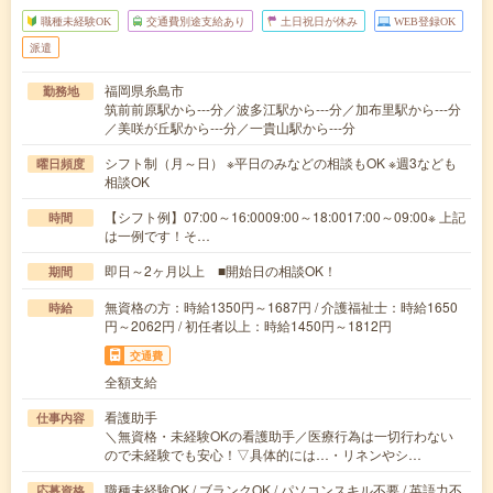
職種未経験OK
交通費別途支給あり
土日祝日が休み
WEB登録OK
派遣
福岡県糸島市
勤務地
筑前前原駅から---分／波多江駅から---分／加布里駅から---分
／美咲が丘駅から---分／一貴山駅から---分
シフト制（月～日） ※平日のみなどの相談もOK ※週3なども
曜日頻度
相談OK
【シフト例】07:00～16:0009:00～18:0017:00～09:00※ 上記
時間
は一例です！そ…
即日～2ヶ月以上 ■開始日の相談OK！
期間
無資格の方：時給1350円～1687円 / 介護福祉士：時給1650
時給
円～2062円 / 初任者以上：時給1450円～1812円
交通費
全額支給
看護助手
仕事内容
＼無資格・未経験OKの看護助手／医療行為は一切行わない
ので未経験でも安心！▽具体的には…・リネンやシ…
職種未経験OK / ブランクOK / パソコンスキル不要 / 英語力不
応募資格