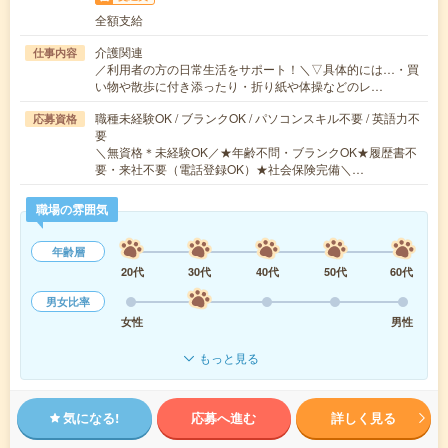
全額支給
介護関連
仕事内容
／利用者の方の日常生活をサポート！＼▽具体的には…・買
い物や散歩に付き添ったり・折り紙や体操などのレ…
職種未経験OK / ブランクOK / パソコンスキル不要 / 英語力不
応募資格
要
＼無資格＊未経験OK／★年齢不問・ブランクOK★履歴書不
要・来社不要（電話登録OK）★社会保険完備＼…
職場の雰囲気
年齢層
20代
30代
40代
50代
60代
男女比率
女性
男性
もっと見る
気になる!
応募へ進む
詳しく見る