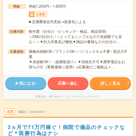
時給1,200円～1,625円
時給
交通費
■ 交通費規定内支給 ※派遣先による
軽作業（仕分け・ピッキング・検品、商品管理）
仕事内容
＼DMの仕分け／＜とってもシンプルなので未経験でも安
心！＞▼封入作業及び梱包▼雑誌や書籍などの仕分け…
職種未経験OK / ブランクOK / パソコンスキル不要 / 英語力不
応募資格
要
▼未経験OK！（副業歓迎☆）▼高校生不可▼携帯電話をお
持ちの方（業務連絡に使用）※応募後のご連絡はメ…
気になる!
応募へ進む
詳しく見る
派遣会社
株式会社バイトレ（キャムコムグループ）
未読
掲載日
2026/08/01
3ヵ月で71万円稼ぐ！病院で備品のチェックな
ど＊医療行為はナシ