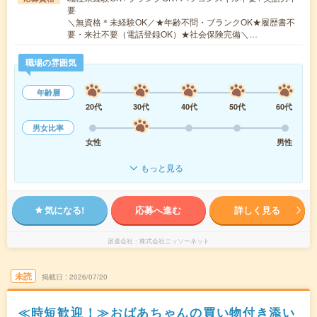
要
＼無資格＊未経験OK／★年齢不問・ブランクOK★履歴書不
要・来社不要（電話登録OK）★社会保険完備＼…
職場の雰囲気
年齢層
20代
30代
40代
50代
60代
男女比率
女性
男性
もっと見る
気になる!
応募へ進む
詳しく見る
派遣会社
株式会社ニッソーネット
未読
掲載日
2026/07/20
≪時短歓迎！≫おばあちゃんの買い物付き添い