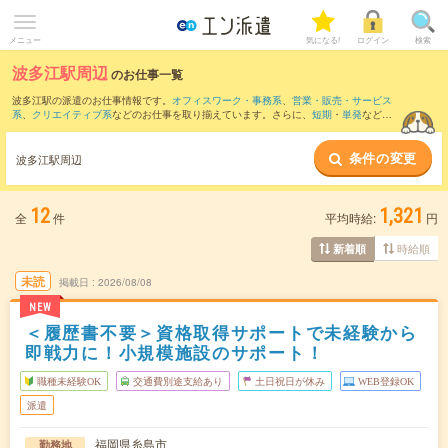
メニュー
気になる!
ログイン
検索
波多江駅周辺
のお仕事一覧
波多江駅の派遣のお仕事情報です。
オフィスワーク・事務系
、
営業・販売・サービス
系
、
クリエイティブ系
などのお仕事を取り揃えています。さらに、
短期
・
単発
などの
期間や、
職種未経験OK
などのこだわり条件で絞り込んでいただけます。
条件の変更
また、
姪浜駅
・
藤崎(福岡県)駅
・
室見駅
・
橋本(福岡県)駅
・
野芥駅
など近隣駅のお仕事
波多江駅周辺
もご確認いただけます。
12
1,321
全
件
平均時給:
円
時給順
新着順
未読
掲載日
2026/08/08
NEW
＜履歴書不要＞資格取得サポートで未経験から
即戦力に！小規模施設のサポート！
職種未経験OK
交通費別途支給あり
土日祝日が休み
WEB登録OK
派遣
福岡県糸島市
勤務地