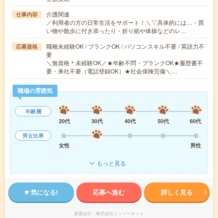
介護関連
仕事内容
／利用者の方の日常生活をサポート！＼▽具体的には…・買
い物や散歩に付き添ったり・折り紙や体操などのレ…
職種未経験OK / ブランクOK / パソコンスキル不要 / 英語力不
応募資格
要
＼無資格＊未経験OK／★年齢不問・ブランクOK★履歴書不
要・来社不要（電話登録OK）★社会保険完備＼…
職場の雰囲気
年齢層
20代
30代
40代
50代
60代
男女比率
女性
男性
もっと見る
気になる!
応募へ進む
詳しく見る
派遣会社
株式会社ニッソーネット