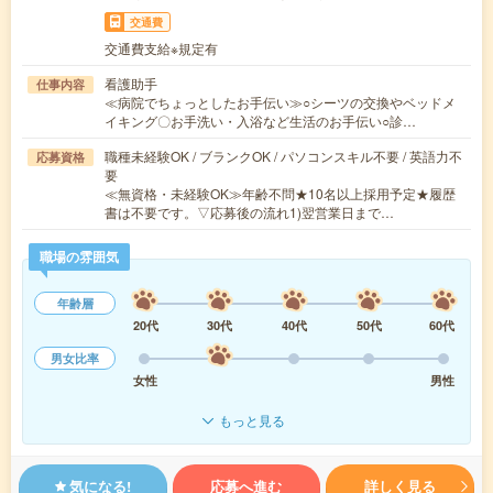
交通費
交通費支給※規定有
看護助手
仕事内容
≪病院でちょっとしたお手伝い≫○シーツの交換やベッドメ
イキング〇お手洗い・入浴など生活のお手伝い○診…
職種未経験OK / ブランクOK / パソコンスキル不要 / 英語力不
応募資格
要
≪無資格・未経験OK≫年齢不問★10名以上採用予定★履歴
書は不要です。▽応募後の流れ1)翌営業日まで…
職場の雰囲気
年齢層
20代
30代
40代
50代
60代
男女比率
女性
男性
もっと見る
気になる!
応募へ進む
詳しく見る