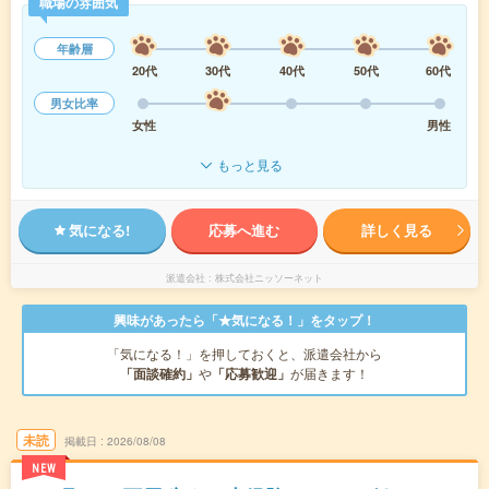
職場の雰囲気
年齢層
20代
30代
40代
50代
60代
男女比率
女性
男性
もっと見る
気になる!
応募へ進む
詳しく見る
派遣会社
株式会社ニッソーネット
興味があったら「★気になる！」をタップ！
「気になる！」を押しておくと、派遣会社から
「面談確約」
や
「応募歓迎」
が届きます！
未読
掲載日
2026/08/08
NEW