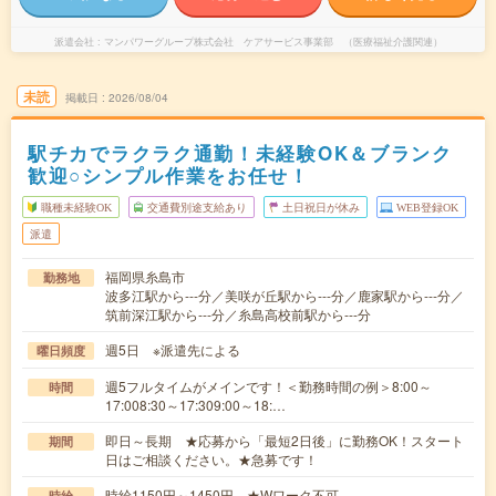
派遣会社
マンパワーグループ株式会社 ケアサービス事業部 （医療福祉介護関連）
未読
掲載日
2026/08/04
駅チカでラクラク通勤！未経験OK＆ブランク
歓迎○シンプル作業をお任せ！
職種未経験OK
交通費別途支給あり
土日祝日が休み
WEB登録OK
派遣
福岡県糸島市
勤務地
波多江駅から---分／美咲が丘駅から---分／鹿家駅から---分／
筑前深江駅から---分／糸島高校前駅から---分
週5日 ※派遣先による
曜日頻度
週5フルタイムがメインです！＜勤務時間の例＞8:00～
時間
17:008:30～17:309:00～18:…
即日～長期 ★応募から「最短2日後」に勤務OK！スタート
期間
日はご相談ください。★急募です！
時給1150円～1450円 ★Wワーク不可
時給