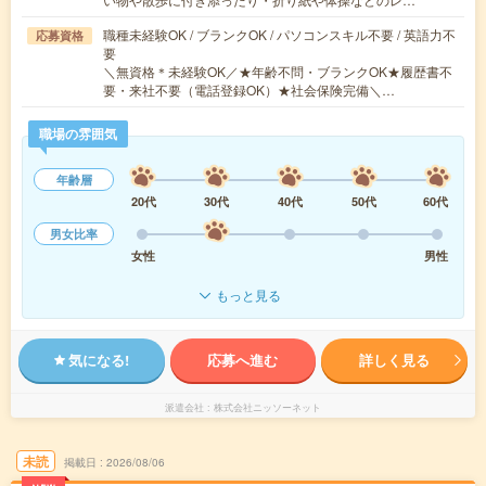
職種未経験OK / ブランクOK / パソコンスキル不要 / 英語力不
応募資格
要
＼無資格＊未経験OK／★年齢不問・ブランクOK★履歴書不
要・来社不要（電話登録OK）★社会保険完備＼…
職場の雰囲気
年齢層
20代
30代
40代
50代
60代
男女比率
女性
男性
もっと見る
気になる!
応募へ進む
詳しく見る
派遣会社
株式会社ニッソーネット
未読
掲載日
2026/08/06