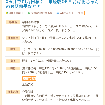
3ヵ月で71万円稼ぐ！未経験OK＊おばあちゃん
のお話相手など＊
職種未経験OK
交通費別途支給あり
WEB登録OK
派遣
福岡県糸島市
勤務地
筑前前原駅から---分／波多江駅から---分／加布里駅から---分
／美咲が丘駅から---分／一貴山駅から---分
シフト制（月～日） ※平日のみなどの相談もOK ※週3なども
曜日頻度
相談OK
【シフト例】07:00～16:0009:00～18:0017:00～09:00※ 上記
時間
は一例です！そ…
即日～2ヶ月以上 ■開始日の相談OK！
期間
無資格の方：時給1350円～1687円 / 介護福祉士：時給1650
時給
円～2062円 / 初任者以上：時給1450円～1812円
交通費
全額支給
介護関連
仕事内容
／利用者の方の日常生活をサポート！＼▽具体的には…・買
い物や散歩に付き添ったり・折り紙や体操などのレ…