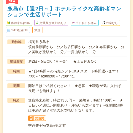
NEW
糸島市【週2日～】ホテルライクな高齢者マン
ションで生活サポート
職種未経験OK
交通費別途支給あり
土日祝日が休み
残業なし
WEB登録OK
派遣
福岡県糸島市
勤務地
筑前前原駅から---分／波多江駅から---分／加布里駅から---分
／美咲が丘駅から---分／一貴山駅から---分
週2日～5日OK（月～金） ★土日休みOK
曜日頻度
★1日4時間～の時短シフトOK★スタート時間選べます！
時間
7:00～16:009:00～17:0011:…
開始日はご相談ください！ ★急募 ★職場が気に入れば、
期間
長期でも働けます！
無資格未経験：時給1350円～ 経験者：時給1400円～ ★
時給
日払い／週払い制度あり（月払いも選べます）※稼働開始時
は手続き完了次第のお支払いとなります。
交通費
交通費全額支給※規定有