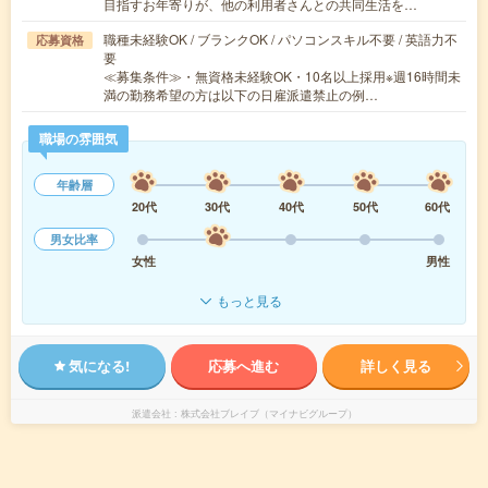
目指すお年寄りが、他の利用者さんとの共同生活を…
職種未経験OK / ブランクOK / パソコンスキル不要 / 英語力不
応募資格
要
≪募集条件≫・無資格未経験OK・10名以上採用※週16時間未
満の勤務希望の方は以下の日雇派遣禁止の例…
職場の雰囲気
年齢層
20代
30代
40代
50代
60代
男女比率
女性
男性
もっと見る
気になる!
応募へ進む
詳しく見る
派遣会社
株式会社ブレイブ（マイナビグループ）