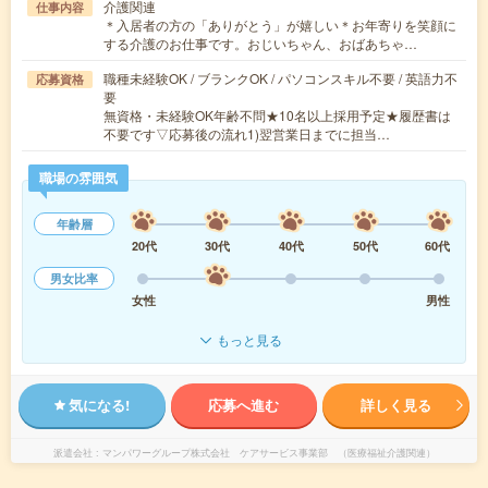
介護関連
仕事内容
＊入居者の方の「ありがとう」が嬉しい＊お年寄りを笑顔に
する介護のお仕事です。おじいちゃん、おばあちゃ…
職種未経験OK / ブランクOK / パソコンスキル不要 / 英語力不
応募資格
要
無資格・未経験OK年齢不問★10名以上採用予定★履歴書は
不要です▽応募後の流れ1)翌営業日までに担当…
職場の雰囲気
年齢層
20代
30代
40代
50代
60代
男女比率
女性
男性
もっと見る
気になる!
応募へ進む
詳しく見る
派遣会社
マンパワーグループ株式会社 ケアサービス事業部 （医療福祉介護関連）