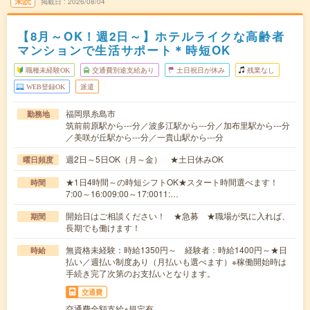
未読
掲載日
2026/08/04
【8月～OK！週2日～】ホテルライクな高齢者
マンションで生活サポート＊時短OK
職種未経験OK
交通費別途支給あり
土日祝日が休み
残業なし
WEB登録OK
派遣
福岡県糸島市
勤務地
筑前前原駅から---分／波多江駅から---分／加布里駅から---分
／美咲が丘駅から---分／一貴山駅から---分
週2日～5日OK（月～金） ★土日休みOK
曜日頻度
★1日4時間～の時短シフトOK★スタート時間選べます！
時間
7:00～16:009:00～17:0011:…
開始日はご相談ください！ ★急募 ★職場が気に入れば、
期間
長期でも働けます！
無資格未経験：時給1350円～ 経験者：時給1400円～★日
時給
払い／週払い制度あり（月払いも選べます）※稼働開始時は
手続き完了次第のお支払いとなります。
交通費
交通費全額支給※規定有