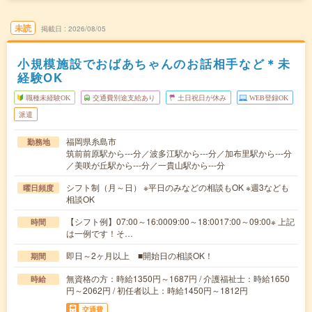
未読
掲載日
2026/08/05
小規模施設でおばあちゃんのお話相手など＊未
経験OK
職種未経験OK
交通費別途支給あり
土日祝日が休み
WEB登録OK
派遣
福岡県糸島市
勤務地
筑前前原駅から---分／波多江駅から---分／加布里駅から---分
／美咲が丘駅から---分／一貴山駅から---分
シフト制（月～日） ※平日のみなどの相談もOK ※週3なども
曜日頻度
相談OK
【シフト例】07:00～16:0009:00～18:0017:00～09:00※ 上記
時間
は一例です！そ…
即日～2ヶ月以上 ■開始日の相談OK！
期間
無資格の方：時給1350円～1687円 / 介護福祉士：時給1650
時給
円～2062円 / 初任者以上：時給1450円～1812円
交通費