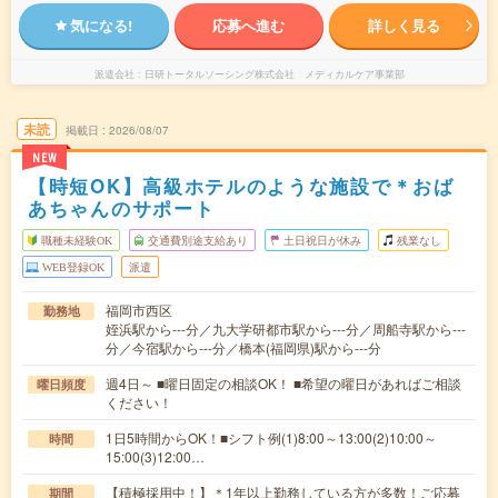
気になる!
応募へ進む
詳しく見る
派遣会社
日研トータルソーシング株式会社 メディカルケア事業部
未読
掲載日
2026/08/07
NEW
【時短OK】高級ホテルのような施設で＊おば
あちゃんのサポート
職種未経験OK
交通費別途支給あり
土日祝日が休み
残業なし
WEB登録OK
派遣
福岡市西区
勤務地
姪浜駅から---分／九大学研都市駅から---分／周船寺駅から---
分／今宿駅から---分／橋本(福岡県)駅から---分
週4日～ ■曜日固定の相談OK！ ■希望の曜日があればご相談
曜日頻度
ください！
1日5時間からOK！■シフト例(1)8:00～13:00(2)10:00～
時間
15:00(3)12:00…
【積極採用中！】＊1年以上勤務している方が多数！ご応募
期間