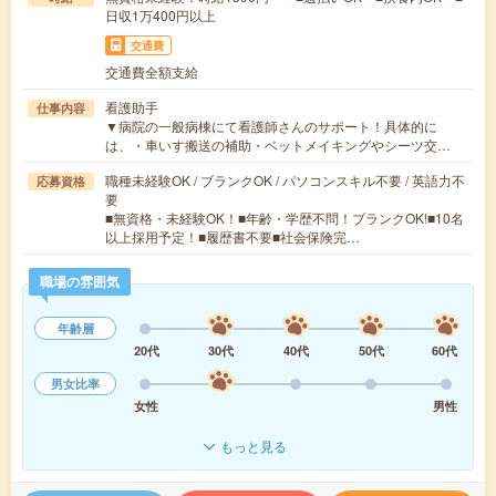
日収1万400円以上
交通費
交通費全額支給
看護助手
仕事内容
▼病院の一般病棟にて看護師さんのサポート！具体的に
は、・車いす搬送の補助・ベットメイキングやシーツ交…
職種未経験OK / ブランクOK / パソコンスキル不要 / 英語力不
応募資格
要
■無資格・未経験OK！■年齢・学歴不問！ブランクOK!■10名
以上採用予定！■履歴書不要■社会保険完…
職場の雰囲気
年齢層
20代
30代
40代
50代
60代
男女比率
女性
男性
もっと見る