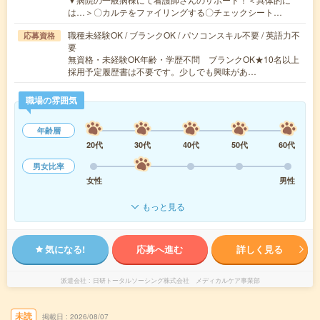
は…＞〇カルテをファイリングする〇チェックシート…
職種未経験OK / ブランクOK / パソコンスキル不要 / 英語力不
応募資格
要
無資格・未経験OK年齢・学歴不問 ブランクOK★10名以上
採用予定履歴書は不要です。少しでも興味があ…
職場の雰囲気
年齢層
20代
30代
40代
50代
60代
男女比率
女性
男性
もっと見る
気になる!
応募へ進む
詳しく見る
派遣会社
日研トータルソーシング株式会社 メディカルケア事業部
未読
掲載日
2026/08/07