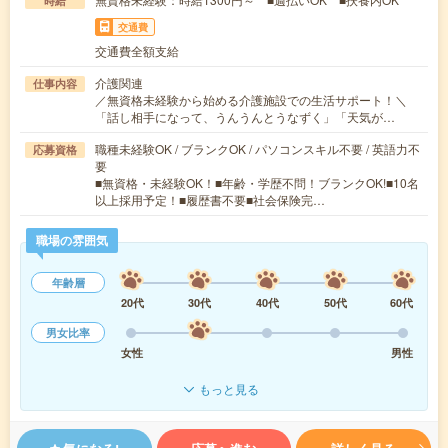
時給
交通費
交通費全額支給
介護関連
仕事内容
／無資格未経験から始める介護施設での生活サポート！＼
「話し相手になって、うんうんとうなずく」「天気が…
職種未経験OK / ブランクOK / パソコンスキル不要 / 英語力不
応募資格
要
■無資格・未経験OK！■年齢・学歴不問！ブランクOK!■10名
以上採用予定！■履歴書不要■社会保険完…
職場の雰囲気
年齢層
20代
30代
40代
50代
60代
男女比率
女性
男性
もっと見る