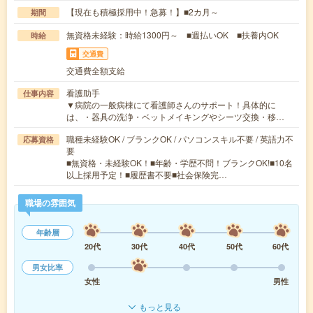
【現在も積極採用中！急募！】■2カ月～
期間
無資格未経験：時給1300円～ ■週払いOK ■扶養内OK
時給
交通費
交通費全額支給
看護助手
仕事内容
▼病院の一般病棟にて看護師さんのサポート！具体的に
は、・器具の洗浄・ベットメイキングやシーツ交換・移…
職種未経験OK / ブランクOK / パソコンスキル不要 / 英語力不
応募資格
要
■無資格・未経験OK！■年齢・学歴不問！ブランクOK!■10名
以上採用予定！■履歴書不要■社会保険完…
職場の雰囲気
年齢層
20代
30代
40代
50代
60代
男女比率
女性
男性
もっと見る