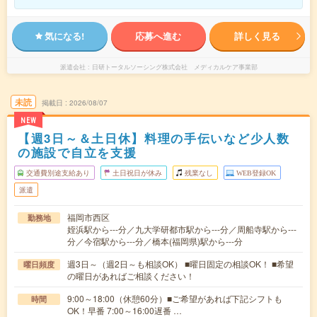
気になる!
応募へ進む
詳しく見る
派遣会社
日研トータルソーシング株式会社 メディカルケア事業部
未読
掲載日
2026/08/07
NEW
【週3日～＆土日休】料理の手伝いなど少人数
の施設で自立を支援
交通費別途支給あり
土日祝日が休み
残業なし
WEB登録OK
派遣
福岡市西区
勤務地
姪浜駅から---分／九大学研都市駅から---分／周船寺駅から---
分／今宿駅から---分／橋本(福岡県)駅から---分
週3日～（週2日～も相談OK） ■曜日固定の相談OK！ ■希望
曜日頻度
の曜日があればご相談ください！
9:00～18:00（休憩60分）■ご希望があれば下記シフトも
時間
OK！早番 7:00～16:00遅番 …