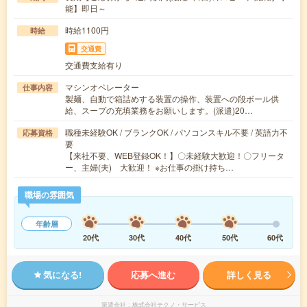
能】即日～
時給1100円
時給
交通費
交通費支給有り
マシンオペレーター
仕事内容
製麺、自動で箱詰めする装置の操作、装置への段ボール供
給、スープの充填業務をお願いします。(派遣)20…
職種未経験OK / ブランクOK / パソコンスキル不要 / 英語力不
応募資格
要
【来社不要、WEB登録OK！】〇未経験大歓迎！〇フリータ
ー、主婦(夫) 大歓迎！ ※お仕事の掛け持ち…
職場の雰囲気
年齢層
20代
30代
40代
50代
60代
気になる!
応募へ進む
詳しく見る
派遣会社
株式会社テクノ・サービス