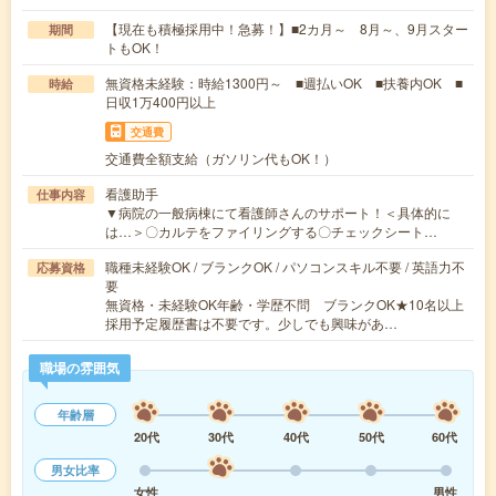
【現在も積極採用中！急募！】■2カ月～ 8月～、9月スター
期間
トもOK！
無資格未経験：時給1300円～ ■週払いOK ■扶養内OK ■
時給
日収1万400円以上
交通費
交通費全額支給（ガソリン代もOK！）
看護助手
仕事内容
▼病院の一般病棟にて看護師さんのサポート！＜具体的に
は…＞〇カルテをファイリングする〇チェックシート…
職種未経験OK / ブランクOK / パソコンスキル不要 / 英語力不
応募資格
要
無資格・未経験OK年齢・学歴不問 ブランクOK★10名以上
採用予定履歴書は不要です。少しでも興味があ…
職場の雰囲気
年齢層
20代
30代
40代
50代
60代
男女比率
女性
男性