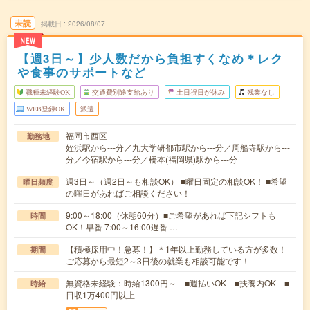
未読
掲載日
2026/08/07
NEW
【週3日～】少人数だから負担すくなめ＊レク
や食事のサポートなど
職種未経験OK
交通費別途支給あり
土日祝日が休み
残業なし
WEB登録OK
派遣
福岡市西区
勤務地
姪浜駅から---分／九大学研都市駅から---分／周船寺駅から---
分／今宿駅から---分／橋本(福岡県)駅から---分
週3日～（週2日～も相談OK） ■曜日固定の相談OK！ ■希望
曜日頻度
の曜日があればご相談ください！
9:00～18:00（休憩60分）■ご希望があれば下記シフトも
時間
OK！早番 7:00～16:00遅番 …
【積極採用中！急募！】＊1年以上勤務している方が多数！
期間
ご応募から最短2～3日後の就業も相談可能です！
無資格未経験：時給1300円～ ■週払いOK ■扶養内OK ■
時給
日収1万400円以上