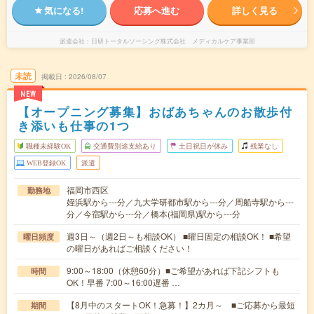
気になる!
応募へ進む
詳しく見る
派遣会社
日研トータルソーシング株式会社 メディカルケア事業部
未読
掲載日
2026/08/07
NEW
【オープニング募集】おばあちゃんのお散歩付
き添いも仕事の1つ
職種未経験OK
交通費別途支給あり
土日祝日が休み
残業なし
WEB登録OK
派遣
福岡市西区
勤務地
姪浜駅から---分／九大学研都市駅から---分／周船寺駅から---
分／今宿駅から---分／橋本(福岡県)駅から---分
週3日～（週2日～も相談OK） ■曜日固定の相談OK！ ■希望
曜日頻度
の曜日があればご相談ください！
9:00～18:00（休憩60分）■ご希望があれば下記シフトも
時間
OK！早番 7:00～16:00遅番 …
【8月中のスタートOK！急募！】2カ月～ ■ご応募から最短
期間