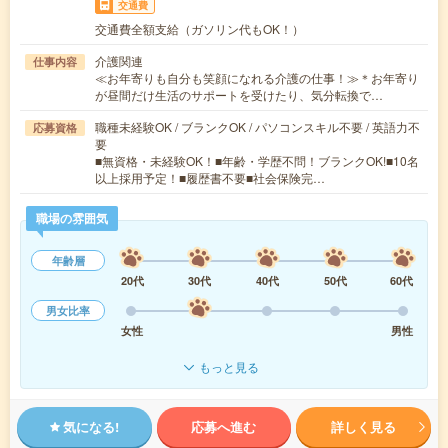
交通費
交通費全額支給（ガソリン代もOK！）
介護関連
仕事内容
≪お年寄りも自分も笑顔になれる介護の仕事！≫＊お年寄り
が昼間だけ生活のサポートを受けたり、気分転換で…
職種未経験OK / ブランクOK / パソコンスキル不要 / 英語力不
応募資格
要
■無資格・未経験OK！■年齢・学歴不問！ブランクOK!■10名
以上採用予定！■履歴書不要■社会保険完…
職場の雰囲気
年齢層
20代
30代
40代
50代
60代
男女比率
女性
男性
もっと見る
気になる!
応募へ進む
詳しく見る