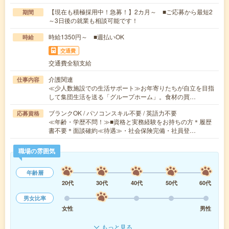
【現在も積極採用中！急募！】2カ月～ ■ご応募から最短2
期間
～3日後の就業も相談可能です！
時給1350円～ ■週払いOK
時給
交通費
交通費全額支給
介護関連
仕事内容
≪少人数施設での生活サポート≫お年寄りたちが自立を目指
して集団生活を送る「グループホーム」。食材の買…
ブランクOK / パソコンスキル不要 / 英語力不要
応募資格
≪年齢・学歴不問！≫■資格と実務経験をお持ちの方＊履歴
書不要＊面談確約≪待遇≫・社会保険完備・社員登…
職場の雰囲気
年齢層
20代
30代
40代
50代
60代
男女比率
女性
男性
もっと見る