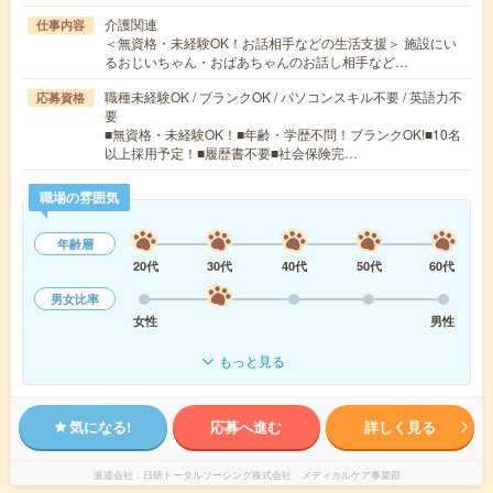
介護関連
仕事内容
＜無資格・未経験OK！お話相手などの生活支援＞ 施設にい
るおじいちゃん・おばあちゃんのお話し相手など…
職種未経験OK / ブランクOK / パソコンスキル不要 / 英語力不
応募資格
要
■無資格・未経験OK！■年齢・学歴不問！ブランクOK!■10名
以上採用予定！■履歴書不要■社会保険完…
職場の雰囲気
年齢層
20代
30代
40代
50代
60代
男女比率
女性
男性
もっと見る
気になる!
応募へ進む
詳しく見る
派遣会社
日研トータルソーシング株式会社 メディカルケア事業部