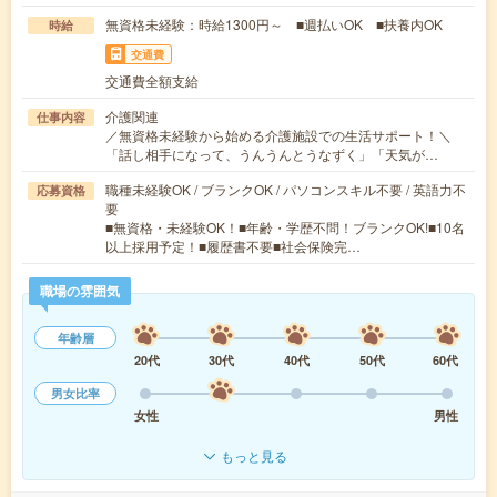
無資格未経験：時給1300円～ ■週払いOK ■扶養内OK
時給
交通費
交通費全額支給
介護関連
仕事内容
／無資格未経験から始める介護施設での生活サポート！＼
「話し相手になって、うんうんとうなずく」「天気が…
職種未経験OK / ブランクOK / パソコンスキル不要 / 英語力不
応募資格
要
■無資格・未経験OK！■年齢・学歴不問！ブランクOK!■10名
以上採用予定！■履歴書不要■社会保険完…
職場の雰囲気
年齢層
20代
30代
40代
50代
60代
男女比率
女性
男性
もっと見る