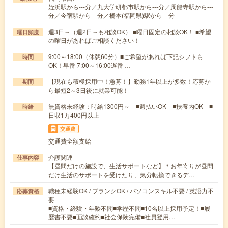
姪浜駅から---分／九大学研都市駅から---分／周船寺駅から---
分／今宿駅から---分／橋本(福岡県)駅から---分
週3日～（週2日～も相談OK） ■曜日固定の相談OK！ ■希望
曜日頻度
の曜日があればご相談ください！
9:00～18:00（休憩60分）■ご希望があれば下記シフトも
時間
OK！早番 7:00～16:00遅番 …
【現在も積極採用中！急募！】勤務1年以上が多数！応募か
期間
ら最短2～3日後に就業可能！
無資格未経験：時給1300円～ ■週払いOK ■扶養内OK ■
時給
日収1万400円以上
交通費
交通費全額支給
介護関連
仕事内容
【昼間だけの施設で、生活サポートなど】＊お年寄りが昼間
だけ生活のサポートを受けたり、気分転換できるデ…
職種未経験OK / ブランクOK / パソコンスキル不要 / 英語力不
応募資格
要
■資格・経験・年齢不問■学歴不問■10名以上採用予定！■履
歴書不要■面談確約■社会保険完備■社員登用…