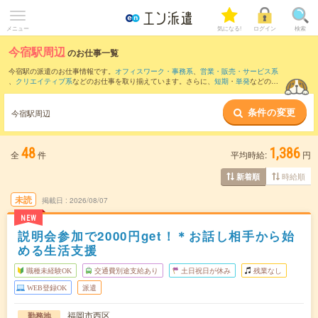
メニュー
気になる!
ログイン
検索
今宿駅周辺
のお仕事一覧
今宿駅の派遣のお仕事情報です。
オフィスワーク・事務系
、
営業・販売・サービス系
、
クリエイティブ系
などのお仕事を取り揃えています。さらに、
短期
・
単発
などの期
間や、
職種未経験OK
などのこだわり条件で絞り込んでいただけます。
条件の変更
また、
唐人町駅
・
西新駅
・
姪浜駅
・
大濠公園駅
・
藤崎(福岡県)駅
など近隣駅のお仕事も
今宿駅周辺
ご確認いただけます。
48
1,386
全
件
平均時給:
円
時給順
新着順
未読
掲載日
2026/08/07
NEW
説明会参加で2000円get！＊お話し相手から始
める生活支援
職種未経験OK
交通費別途支給あり
土日祝日が休み
残業なし
WEB登録OK
派遣
福岡市西区
勤務地