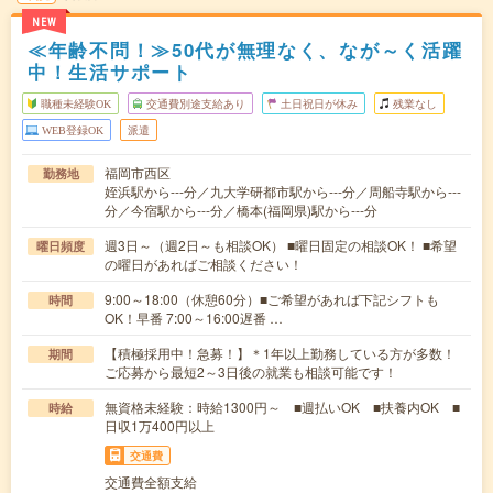
NEW
≪年齢不問！≫50代が無理なく、なが～く活躍
中！生活サポート
職種未経験OK
交通費別途支給あり
土日祝日が休み
残業なし
WEB登録OK
派遣
福岡市西区
勤務地
姪浜駅から---分／九大学研都市駅から---分／周船寺駅から---
分／今宿駅から---分／橋本(福岡県)駅から---分
週3日～（週2日～も相談OK） ■曜日固定の相談OK！ ■希望
曜日頻度
の曜日があればご相談ください！
9:00～18:00（休憩60分）■ご希望があれば下記シフトも
時間
OK！早番 7:00～16:00遅番 …
【積極採用中！急募！】＊1年以上勤務している方が多数！
期間
ご応募から最短2～3日後の就業も相談可能です！
無資格未経験：時給1300円～ ■週払いOK ■扶養内OK ■
時給
日収1万400円以上
交通費
交通費全額支給