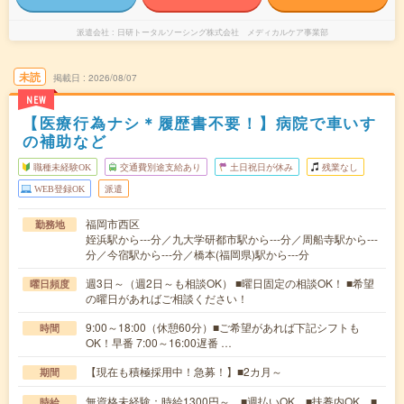
派遣会社
日研トータルソーシング株式会社 メディカルケア事業部
未読
掲載日
2026/08/07
NEW
【医療行為ナシ＊履歴書不要！】病院で車いす
の補助など
職種未経験OK
交通費別途支給あり
土日祝日が休み
残業なし
WEB登録OK
派遣
福岡市西区
勤務地
姪浜駅から---分／九大学研都市駅から---分／周船寺駅から---
分／今宿駅から---分／橋本(福岡県)駅から---分
週3日～（週2日～も相談OK） ■曜日固定の相談OK！ ■希望
曜日頻度
の曜日があればご相談ください！
9:00～18:00（休憩60分）■ご希望があれば下記シフトも
時間
OK！早番 7:00～16:00遅番 …
【現在も積極採用中！急募！】■2カ月～
期間
無資格未経験：時給1300円～ ■週払いOK ■扶養内OK ■
時給