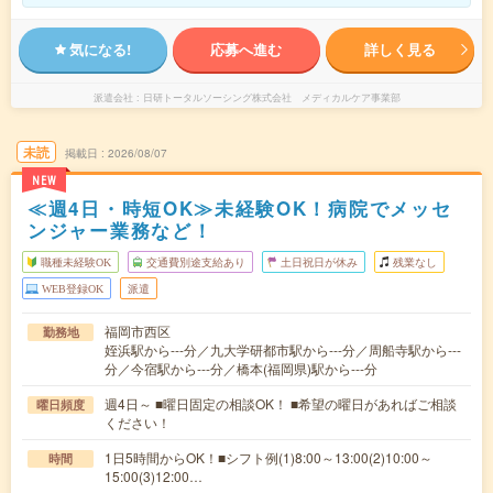
気になる!
応募へ進む
詳しく見る
派遣会社
日研トータルソーシング株式会社 メディカルケア事業部
未読
掲載日
2026/08/07
NEW
≪週4日・時短OK≫未経験OK！病院でメッセ
ンジャー業務など！
職種未経験OK
交通費別途支給あり
土日祝日が休み
残業なし
WEB登録OK
派遣
福岡市西区
勤務地
姪浜駅から---分／九大学研都市駅から---分／周船寺駅から---
分／今宿駅から---分／橋本(福岡県)駅から---分
週4日～ ■曜日固定の相談OK！ ■希望の曜日があればご相談
曜日頻度
ください！
1日5時間からOK！■シフト例(1)8:00～13:00(2)10:00～
時間
15:00(3)12:00…