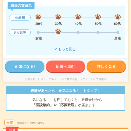
職場の雰囲気
年齢層
20代
30代
40代
50代
60代
男女比率
女性
男性
もっと見る
気になる!
応募へ進む
詳しく見る
派遣会社
日研トータルソーシング株式会社 メディカルケア事業部
興味があったら「★気になる！」をタップ！
「気になる！」を押しておくと、派遣会社から
「面談確約」
や
「応募歓迎」
が届きます！
未読
掲載日
2026/08/07
NEW