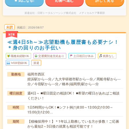
気になる!
応募へ進む
詳しく見る
派遣会社
日研トータルソーシング株式会社 メディカルケア事業部
未読
掲載日
2026/08/07
NEW
≪週4日5h～≫志望動機も履歴書も必要ナシ！
＊身の回りのお手伝い
職種未経験OK
交通費別途支給あり
土日祝日が休み
残業なし
WEB登録OK
派遣
福岡市西区
勤務地
姪浜駅から---分／九大学研都市駅から---分／周船寺駅から---
分／今宿駅から---分／橋本(福岡県)駅から---分
週4日～ ■曜日固定の相談OK！ ■希望の曜日があればご相談
曜日頻度
ください！
1日5時間からOK！■シフト例(1)8:00～13:00(2)10:00～
時間
15:00(3)12:00…
【積極採用中！】＊1年以上勤務している方が多数！ご応募
期間
から最短2～3日後の就業も相談可能です！