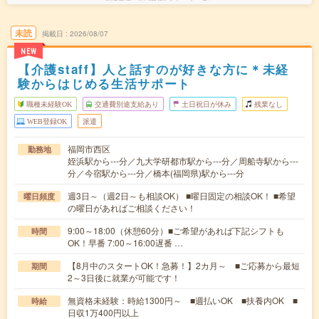
未読
掲載日
2026/08/07
NEW
【介護staff】人と話すのが好きな方に＊未経
験からはじめる生活サポート
職種未経験OK
交通費別途支給あり
土日祝日が休み
残業なし
WEB登録OK
派遣
福岡市西区
勤務地
姪浜駅から---分／九大学研都市駅から---分／周船寺駅から---
分／今宿駅から---分／橋本(福岡県)駅から---分
週3日～（週2日～も相談OK） ■曜日固定の相談OK！ ■希望
曜日頻度
の曜日があればご相談ください！
9:00～18:00（休憩60分）■ご希望があれば下記シフトも
時間
OK！早番 7:00～16:00遅番 …
【8月中のスタートOK！急募！】2カ月～ ■ご応募から最短
期間
2～3日後に就業が可能です！
無資格未経験：時給1300円～ ■週払いOK ■扶養内OK ■
時給
日収1万400円以上