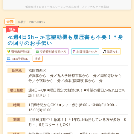
派遣会社
日研トータルソーシング株式会社 メディカルケア事業部
未読
掲載日
2026/08/07
NEW
≪週4日5h～≫志望動機も履歴書も不要！＊身
の回りのお手伝い
職種未経験OK
交通費別途支給あり
土日祝日が休み
残業なし
WEB登録OK
派遣
福岡市西区
勤務地
姪浜駅から---分／九大学研都市駅から---分／周船寺駅から---
分／今宿駅から---分／橋本(福岡県)駅から---分
週4日～OK ■曜日固定の相談OK！ ■希望の曜日があればご相
曜日頻度
談ください！
1日5時間からOK！■シフト例(1)8:00～13:00(2)10:00～
時間
15:00(3)12:00…
【積極採用中！急募！】＊1年以上勤務している方が多数！8
期間
月～、9月スタートもOK！
無資格未経験：時給1300円～ ■週払いOK ■扶養内OK