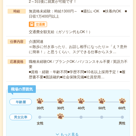
2～3日後に就業が可能です！
無資格未経験：時給1300円～ ■週払いOK ■扶養内OK ■
時給
日収1万400円以上
交通費
交通費全額支給（ガソリン代もOK！）
介護関連
仕事内容
≪散歩に付き添ったり、お話し相手になったり≫「え？意外
に簡単！」と思うくらい、スグできる仕事からスタ…
職種未経験OK / ブランクOK / パソコンスキル不要 / 英語力不
応募資格
要
■資格・経験・年齢不問■学歴不問■10名以上採用予定！■履
歴書不要■面談確約■社会保険完備■社員登用…
職場の雰囲気
年齢層
20代
30代
40代
50代
60代
男女比率
女性
男性
もっと見る