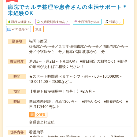
病院でカルテ整理や患者さんの生活サポート＊
未経験OK
職種未経験OK
交通費別途支給あり
土日祝日が休み
残業なし
WEB登録OK
派遣
福岡市西区
勤務地
姪浜駅から---分／九大学研都市駅から---分／周船寺駅から---
分／今宿駅から---分／橋本(福岡県)駅から---分
週3日～（週2日～も相談OK） ■曜日固定の相談OK！ ■希望
曜日頻度
の曜日があればご相談ください！
★スタート時間選べます～シフト例～7:00～16:009:00～
時間
18:0011:00～20:00など…
【現在も積極採用中！急募！】■2カ月～
期間
無資格未経験：時給1300円～ ■週払いOK ■扶養内OK ■
時給
日収1万400円以上
交通費
交通費全額支給
看護助手
仕事内容
▼病院の一般病棟にて看護師さんのサポート！＜具体的に