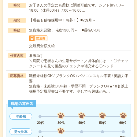
お子さんの予定にも柔軟に調整可能です。シフト例9:00～
時間
18:00（休憩60分）7:00～16:00…
【現在も積極採用中！急募！】■2カ月～
期間
無資格未経験：時給1300円～ ■週払いOK
時給
交通費
交通費全額支給
看護助手
仕事内容
＼病院で患者さんの生活サポート／具体的には・・〇チェッ
クシートを見て備品のチェックや補充する〇ベッド…
職種未経験OK / ブランクOK / パソコンスキル不要 / 英語力不
応募資格
要
無資格・未経験OK年齢・学歴不問 ブランクOK★10名以上
採用予定履歴書は不要です。少しでも興味があ…
職場の雰囲気
年齢層
20代
30代
40代
50代
60代
男女比率