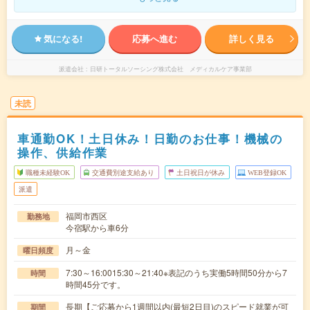
気になる!
応募へ進む
詳しく見る
派遣会社
日研トータルソーシング株式会社 メディカルケア事業部
未読
車通勤OK！土日休み！日勤のお仕事！機械の
操作、供給作業
職種未経験OK
交通費別途支給あり
土日祝日が休み
WEB登録OK
派遣
福岡市西区
勤務地
今宿駅から車6分
月～金
曜日頻度
7:30～16:0015:30～21:40※表記のうち実働5時間50分から7
時間
時間45分です。
長期【ご応募から1週間以内(最短2日目)のスピード就業が可
期間