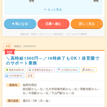
女性
男性
もっと見る
気になる!
応募へ進む
詳しく見る
派遣会社
日研トータルソーシング株式会社 メディカルケア事業部
未読
掲載日
2026/08/07
NEW
＼高時給1500円～／16時終了もOK！保育園で
のサポート業務
職種未経験OK
交通費別途支給あり
土日祝日が休み
残業なし
WEB登録OK
派遣
福岡市西区
勤務地
姪浜駅から---分／九大学研都市駅から---分／周船寺駅から---
分／今宿駅から---分／下山門駅から---分
週2日～OK（月～金）
曜日頻度