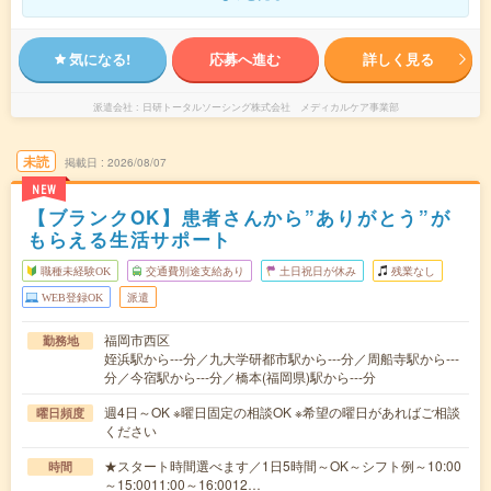
気になる!
応募へ進む
詳しく見る
派遣会社
日研トータルソーシング株式会社 メディカルケア事業部
未読
掲載日
2026/08/07
NEW
【ブランクOK】患者さんから”ありがとう”が
もらえる生活サポート
職種未経験OK
交通費別途支給あり
土日祝日が休み
残業なし
WEB登録OK
派遣
福岡市西区
勤務地
姪浜駅から---分／九大学研都市駅から---分／周船寺駅から---
分／今宿駅から---分／橋本(福岡県)駅から---分
週4日～OK ※曜日固定の相談OK ※希望の曜日があればご相談
曜日頻度
ください
★スタート時間選べます／1日5時間～OK～シフト例～10:00
時間
～15:0011:00～16:0012…