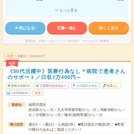
もっと見る
気になる!
応募へ進む
詳しく見る
派遣会社
日研トータルソーシング株式会社 メディカルケア事業部
未読
掲載日
2026/08/07
NEW
《50代活躍中》医療行為なし＊病院で患者さん
のサポート／日収1万400円～
職種未経験OK
交通費別途支給あり
土日祝日が休み
残業なし
WEB登録OK
派遣
福岡市西区
勤務地
姪浜駅から---分／九大学研都市駅から---分／周船寺駅から---
分／今宿駅から---分／橋本(福岡県)駅から---分
週3日～（週2日～も相談OK） ■曜日固定の相談OK！ ■希望
曜日頻度
の曜日があればご相談ください！