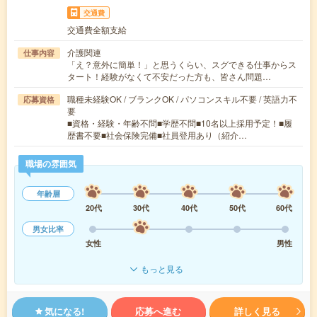
交通費
交通費全額支給
介護関連
仕事内容
「え？意外に簡単！」と思うくらい、スグできる仕事からス
タート！経験がなくて不安だった方も、皆さん問題…
職種未経験OK / ブランクOK / パソコンスキル不要 / 英語力不
応募資格
要
■資格・経験・年齢不問■学歴不問■10名以上採用予定！■履
歴書不要■社会保険完備■社員登用あり（紹介…
職場の雰囲気
年齢層
20代
30代
40代
50代
60代
男女比率
女性
男性
もっと見る
気になる!
応募へ進む
詳しく見る