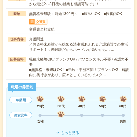
から最短2～3日後の就業も相談可能です！
無資格未経験：時給1300円～ ■週払いOK ■扶養内OK
時給
交通費
交通費全額支給
介護関連
仕事内容
／無資格未経験から始める清潔感あふれる介護施設での生活
サポート！＼未経験だからハードルが高いかも… …
職種未経験OK / ブランクOK / パソコンスキル不要 / 英語力不
応募資格
要
■無資格・未経験OK！■年齢・学歴不問！ブランクOK! 施設
内に奥行きがあり、広々としているのでスタ…
職場の雰囲気
年齢層
20代
30代
40代
50代
60代
男女比率
女性
男性
もっと見る