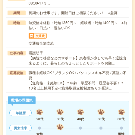
08:30-17:3…
長期のお仕事です。開始日はご相談ください！ ※急募
期間
無資格未経験：時給1350円～ 経験者：時給1400円～ ※前
時給
払い・日払い・週払いOK
交通費
交通費全額支給
看護助手
仕事内容
【病院で移動などのサポート】患者様が少しでも早く退院出
来るように、暮らしのちょっとしたサポートをお願…
職種未経験OK / ブランクOK / パソコンスキル不要 / 英語力不
応募資格
要
【無資格・未経験OK】＊年齢・学歴不問！履歴書不要！＊
10名以上採用予定≪資格取得支援制度あり≫受講…
職場の雰囲気
年齢層
20代
30代
40代
50代
60代
男女比率
女性
男性