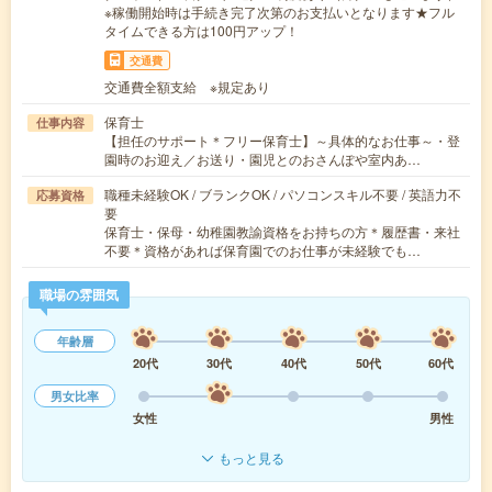
※稼働開始時は手続き完了次第のお支払いとなります★フル
タイムできる方は100円アップ！
交通費
交通費全額支給 ※規定あり
保育士
仕事内容
【担任のサポート＊フリー保育士】～具体的なお仕事～・登
園時のお迎え／お送り・園児とのおさんぽや室内あ…
職種未経験OK / ブランクOK / パソコンスキル不要 / 英語力不
応募資格
要
保育士・保母・幼稚園教諭資格をお持ちの方＊履歴書・来社
不要＊資格があれば保育園でのお仕事が未経験でも…
職場の雰囲気
年齢層
20代
30代
40代
50代
60代
男女比率
女性
男性
もっと見る