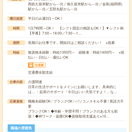
西鉄久留米駅から---分／南久留米駅から---分／金島(福岡県)
駅から---分／五郎丸駅から---分
平日のみ週3日～OK！
曜日頻度
1日7時間～OK！ 【シフト固定の相談もOK！】▼シフト例
時間
【早番】7:00～16:00／7:30～1…
長期のお仕事です。開始日はご相談ください！ ※急募
期間
無資格未経験：時給1350円～ 経験者：時給1400円～ ※前
時給
払い・日払い・週払いOK
交通費
交通費全額支給
介護関連
仕事内容
日常の生活サポートをメインにお願いします。具体的に
は… ・起床のサポート「今日はいい天気ですよ！」な…
職種未経験OK / ブランクOK / パソコンスキル不要 / 英語力不
応募資格
要
ブランクOK！◆年齢・学歴不問！ブランクのある方も歓
迎！◆Wワーク・副業OK◆資格取得支援あり※10…
職場の雰囲気