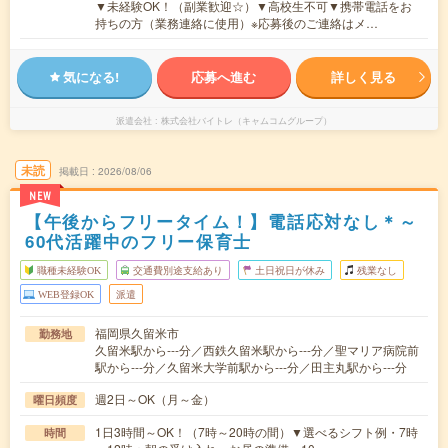
▼未経験OK！（副業歓迎☆）▼高校生不可▼携帯電話をお
持ちの方（業務連絡に使用）※応募後のご連絡はメ…
気になる!
応募へ進む
詳しく見る
派遣会社
株式会社バイトレ（キャムコムグループ）
未読
掲載日
2026/08/06
NEW
【午後からフリータイム！】電話応対なし＊～
60代活躍中のフリー保育士
職種未経験OK
交通費別途支給あり
土日祝日が休み
残業なし
WEB登録OK
派遣
福岡県久留米市
勤務地
久留米駅から---分／西鉄久留米駅から---分／聖マリア病院前
駅から---分／久留米大学前駅から---分／田主丸駅から---分
週2日～OK（月～金）
曜日頻度
1日3時間～OK！（7時～20時の間）▼選べるシフト例・7時
時間