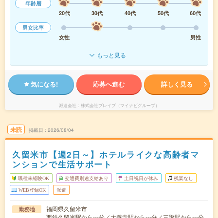
年齢層
20代
30代
40代
50代
60代
男女比率
女性
男性
もっと見る
気になる!
応募へ進む
詳しく見る
派遣会社
株式会社ブレイブ（マイナビグループ）
未読
掲載日
2026/08/04
久留米市【週2日～】ホテルライクな高齢者マ
ンションで生活サポート
職種未経験OK
交通費別途支給あり
土日祝日が休み
残業なし
WEB登録OK
派遣
福岡県久留米市
勤務地
西鉄久留米駅から---分／大善寺駅から---分／三潴駅から---分