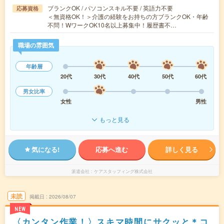
ブランクOK / パソコンスキル不要 / 英語力不要
応募資格
＜無資格OK！＞介護の経験をお持ちの方ブランクOK・年齢
不問！WワークOK10名以上募集中！履歴書不…
職場の雰囲気
年齢層
20代
30代
40代
50代
60代
男女比率
女性
男性
もっと見る
気になる!
応募へ進む
詳しく見る
派遣会社
ケアスタッフィング株式会社
未読
掲載日
2026/08/07
NEW
〈カンタン作業！〉スキマ時間にサクッと＊コ