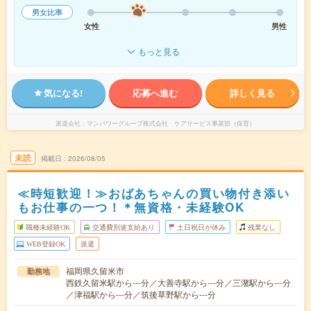
男女比率
女性
男性
もっと見る
気になる!
応募へ進む
詳しく見る
派遣会社
マンパワーグループ株式会社 ケアサービス事業部（保育）
未読
掲載日
2026/08/05
≪時短歓迎！≫おばあちゃんの買い物付き添い
もお仕事の一つ！＊無資格・未経験OK
職種未経験OK
交通費別途支給あり
土日祝日が休み
残業なし
WEB登録OK
派遣
福岡県久留米市
勤務地
西鉄久留米駅から---分／大善寺駅から---分／三潴駅から---分
／津福駅から---分／筑後草野駅から---分