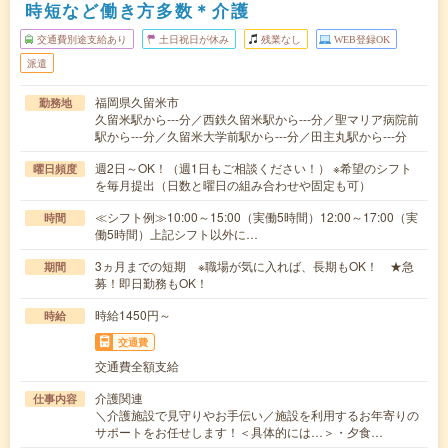
時短など働き方多数＊介護
交通費別途支給あり
土日祝日が休み
残業なし
WEB登録OK
派遣
福岡県久留米市
勤務地
久留米駅から---分／西鉄久留米駅から---分／聖マリア病院前
駅から---分／久留米大学前駅から---分／田主丸駅から---分
週2日～OK！（週1日もご相談ください！） ※希望のシフト
曜日頻度
を毎月提出（日数と曜日の組み合わせや固定も可）
≪シフト例≫10:00～15:00（実働5時間）12:00～17:00（実
時間
働5時間）上記シフト以外に…
3ヵ月までの短期 ※職場が気に入れば、長期もOK！ ★急
期間
募！即日勤務もOK！
時給1450円～
時給
交通費
交通費全額支給
介護関連
仕事内容
＼介護施設で見守りやお手伝い／施設を利用するお年寄りの
サポートをお任せします！＜具体的には…＞・夕食…