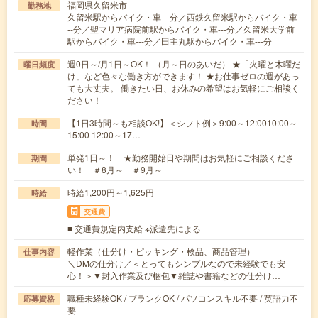
福岡県久留米市
勤務地
久留米駅からバイク・車---分／西鉄久留米駅からバイク・車-
--分／聖マリア病院前駅からバイク・車---分／久留米大学前
駅からバイク・車---分／田主丸駅からバイク・車---分
週0日～/月1日～OK！ （月～日のあいだ） ★「火曜と木曜だ
曜日頻度
け」など色々な働き方ができます！ ★お仕事ゼロの週があっ
ても大丈夫。 働きたい日、お休みの希望はお気軽にご相談く
ださい！
【1日3時間～も相談OK!】＜シフト例＞9:00～12:0010:00～
時間
15:00 12:00～17…
単発1日～！ ★勤務開始日や期間はお気軽にご相談くださ
期間
い！ ＃8月～ ＃9月～
時給1,200円～1,625円
時給
交通費
■ 交通費規定内支給 ※派遣先による
軽作業（仕分け・ピッキング・検品、商品管理）
仕事内容
＼DMの仕分け／＜とってもシンプルなので未経験でも安
心！＞▼封入作業及び梱包▼雑誌や書籍などの仕分け…
職種未経験OK / ブランクOK / パソコンスキル不要 / 英語力不
応募資格
要