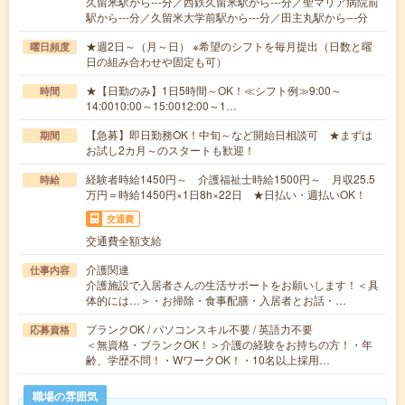
久留米駅から---分／西鉄久留米駅から---分／聖マリア病院前
駅から---分／久留米大学前駅から---分／田主丸駅から---分
★週2日～（月～日） ※希望のシフトを毎月提出（日数と曜
曜日頻度
日の組み合わせや固定も可）
★【日勤のみ】1日5時間～OK！≪シフト例≫9:00～
時間
14:0010:00～15:0012:00～1…
【急募】即日勤務OK！中旬～など開始日相談可 ★まずは
期間
お試し2カ月～のスタートも歓迎！
経験者時給1450円～ 介護福祉士時給1500円～ 月収25.5
時給
万円＝時給1450円×1日8h×22日 ★日払い・週払いOK！
交通費
交通費全額支給
介護関連
仕事内容
介護施設で入居者さんの生活サポートをお願いします！＜具
体的には…＞・お掃除・食事配膳・入居者とお話・…
ブランクOK / パソコンスキル不要 / 英語力不要
応募資格
＜無資格・ブランクOK！＞介護の経験をお持ちの方！・年
齢、学歴不問！・WワークOK！・10名以上採用…
職場の雰囲気