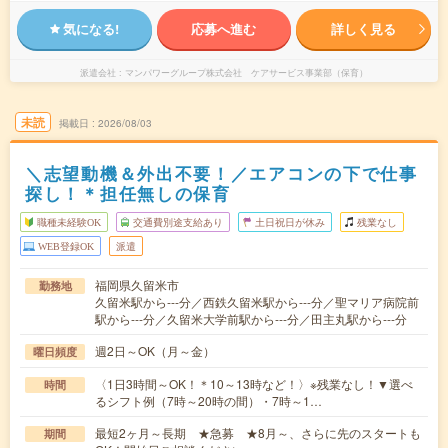
気になる!
応募へ進む
詳しく見る
派遣会社
マンパワーグループ株式会社 ケアサービス事業部（保育）
未読
掲載日
2026/08/03
＼志望動機＆外出不要！／エアコンの下で仕事
探し！＊担任無しの保育
職種未経験OK
交通費別途支給あり
土日祝日が休み
残業なし
WEB登録OK
派遣
福岡県久留米市
勤務地
久留米駅から---分／西鉄久留米駅から---分／聖マリア病院前
駅から---分／久留米大学前駅から---分／田主丸駅から---分
週2日～OK（月～金）
曜日頻度
〈1日3時間～OK！＊10～13時など！〉※残業なし！▼選べ
時間
るシフト例（7時～20時の間）・7時～1…
最短2ヶ月～長期 ★急募 ★8月～、さらに先のスタートも
期間