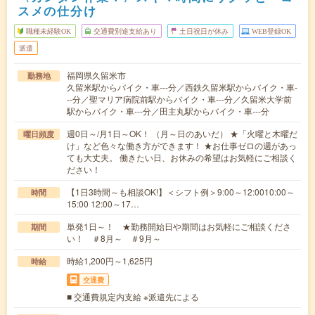
スメの仕分け
職種未経験OK
交通費別途支給あり
土日祝日が休み
WEB登録OK
派遣
福岡県久留米市
勤務地
久留米駅からバイク・車---分／西鉄久留米駅からバイク・車-
--分／聖マリア病院前駅からバイク・車---分／久留米大学前
駅からバイク・車---分／田主丸駅からバイク・車---分
週0日～/月1日～OK！ （月～日のあいだ） ★「火曜と木曜だ
曜日頻度
け」など色々な働き方ができます！ ★お仕事ゼロの週があっ
ても大丈夫。 働きたい日、お休みの希望はお気軽にご相談く
ださい！
【1日3時間～も相談OK!】＜シフト例＞9:00～12:0010:00～
時間
15:00 12:00～17…
単発1日～！ ★勤務開始日や期間はお気軽にご相談くださ
期間
い！ ＃8月～ ＃9月～
時給1,200円～1,625円
時給
交通費
■ 交通費規定内支給 ※派遣先による