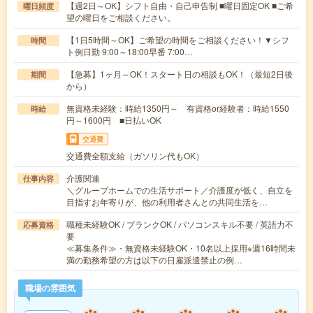
【週2日～OK】シフト自由・自己申告制 ■曜日固定OK ■ご希
曜日頻度
望の曜日をご相談ください。
【1日5時間～OK】ご希望の時間をご相談ください！▼シフ
時間
ト例日勤 9:00～18:00早番 7:00…
【急募】1ヶ月～OK！スタート日の相談もOK！（最短2日後
期間
から）
無資格未経験：時給1350円～ 有資格or経験者：時給1550
時給
円～1600円 ■日払いOK
交通費
交通費全額支給（ガソリン代もOK）
介護関連
仕事内容
＼グループホームでの生活サポート／介護度が低く、自立を
目指すお年寄りが、他の利用者さんとの共同生活を…
職種未経験OK / ブランクOK / パソコンスキル不要 / 英語力不
応募資格
要
≪募集条件≫・無資格未経験OK・10名以上採用※週16時間未
満の勤務希望の方は以下の日雇派遣禁止の例…
職場の雰囲気