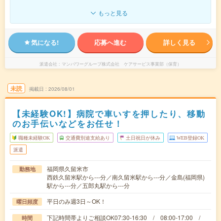
もっと見る
気になる!
応募へ進む
詳しく見る
派遣会社
マンパワーグループ株式会社 ケアサービス事業部（保育）
未読
掲載日
2026/08/01
【未経験OK!】病院で車いすを押したり、移動
のお手伝いなどをお任せ！
職種未経験OK
交通費別途支給あり
土日祝日が休み
WEB登録OK
派遣
福岡県久留米市
勤務地
西鉄久留米駅から---分／南久留米駅から---分／金島(福岡県)
駅から---分／五郎丸駅から---分
平日のみ週3日～OK！
曜日頻度
下記時間帯よりご相談OK07:30-16:30 / 08:00-17:00 /
時間