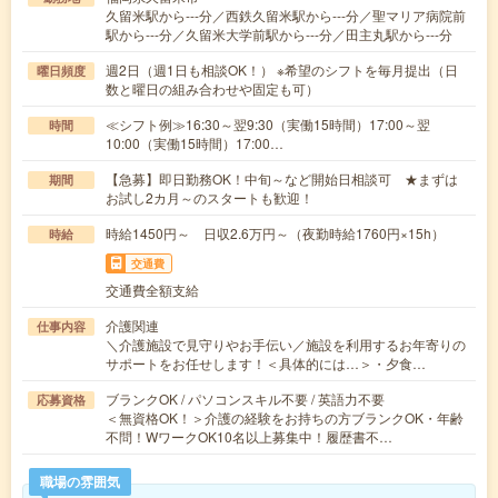
久留米駅から---分／西鉄久留米駅から---分／聖マリア病院前
駅から---分／久留米大学前駅から---分／田主丸駅から---分
週2日（週1日も相談OK！） ※希望のシフトを毎月提出（日
曜日頻度
数と曜日の組み合わせや固定も可）
≪シフト例≫16:30～翌9:30（実働15時間）17:00～翌
時間
10:00（実働15時間）17:00…
【急募】即日勤務OK！中旬～など開始日相談可 ★まずは
期間
お試し2カ月～のスタートも歓迎！
時給1450円～ 日収2.6万円～（夜勤時給1760円×15h）
時給
交通費
交通費全額支給
介護関連
仕事内容
＼介護施設で見守りやお手伝い／施設を利用するお年寄りの
サポートをお任せします！＜具体的には…＞・夕食…
ブランクOK / パソコンスキル不要 / 英語力不要
応募資格
＜無資格OK！＞介護の経験をお持ちの方ブランクOK・年齢
不問！WワークOK10名以上募集中！履歴書不…
職場の雰囲気