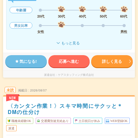
年齢層
20代
30代
40代
50代
60代
男女比率
女性
男性
もっと見る
気になる!
応募へ進む
詳しく見る
派遣会社
ケアスタッフィング株式会社
未読
掲載日
2026/08/07
NEW
〈カンタン作業！〉スキマ時間にサクッと＊
DMの仕分け
職種未経験OK
交通費別途支給あり
土日祝日が休み
WEB登録OK
派遣