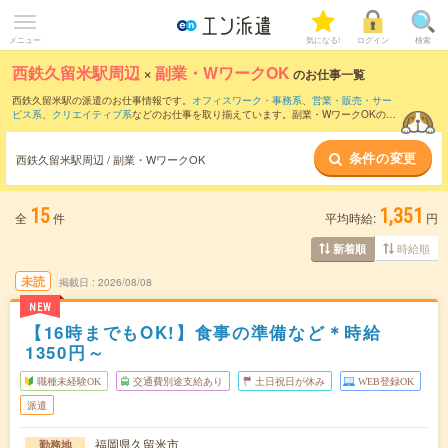
メニュー
気になる!
ログイン
検索
西鉄久留米駅周辺
×
副業・WワークOK
のお仕事一覧
西鉄久留米駅の派遣のお仕事情報です。
オフィスワーク・事務系
、
営業・販売・サー
ビス系
、
クリエイティブ系
などのお仕事を取り揃えています。副業・WワークOKの条
件の他に、
交通費別途支給あり
、
職種未経験OK
、
友だちと一緒の応募OK
などのこだ
わり条件も取り揃えています。
条件の変更
西鉄久留米駅周辺 / 副業・WワークOK
15
1,351
全
件
平均時給:
円
時給順
新着順
未読
掲載日
2026/08/08
NEW
【16時までもOK!】食事の準備など＊時給
1350円～
職種未経験OK
交通費別途支給あり
土日祝日が休み
WEB登録OK
派遣
福岡県久留米市
勤務地