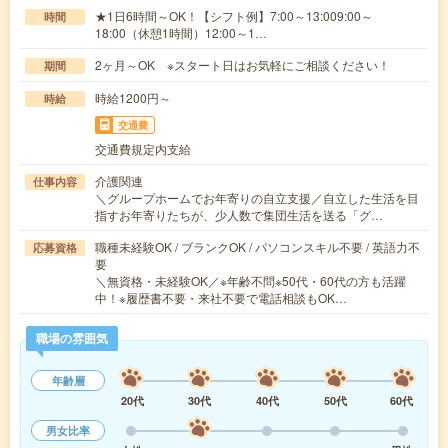
★1日6時間～OK！【シフト例】7:00～13:009:00～
時間
18:00（休憩1時間）12:00～1…
2ヶ月～OK ※スタート日はお気軽にご相談ください！
期間
時給1200円～
時給
交通費
交通費規定内支給
介護関連
仕事内容
＼グループホームでお年寄りの自立支援／自立した生活を目
指すお年寄りたちが、少人数で集団生活を送る「グ…
職種未経験OK / ブランクOK / パソコンスキル不要 / 英語力不
応募資格
要
＼無資格・未経験OK／※年齢不問※50代・60代の方も活躍
中！※履歴書不要・来社不要で電話相談もOK…
職場の雰囲気
年齢層
20代
30代
40代
50代
60代
男女比率