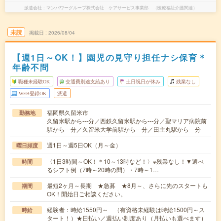
派遣会社
マンパワーグループ株式会社 ケアサービス事業部 （医療福祉介護関連）
未読
掲載日
2026/08/04
【週1日～OK！】園児の見守り担任ナシ保育＊
年齢不問
職種未経験OK
交通費別途支給あり
土日祝日が休み
残業なし
WEB登録OK
派遣
福岡県久留米市
勤務地
久留米駅から---分／西鉄久留米駅から---分／聖マリア病院前
駅から---分／久留米大学前駅から---分／田主丸駅から---分
週1日～週5日OK（月～金）
曜日頻度
〈1日3時間～OK！＊10～13時など！〉※残業なし！▼選べ
時間
るシフト例（7時～20時の間）・7時～1…
最短2ヶ月～長期 ★急募 ★8月～、さらに先のスタートも
期間
OK！開始日ご相談ください。
経験者：時給1550円～ （有資格未経験は時給1500円～ス
時給
タート！）★日払い／週払い制度あり（月払いも選べます）