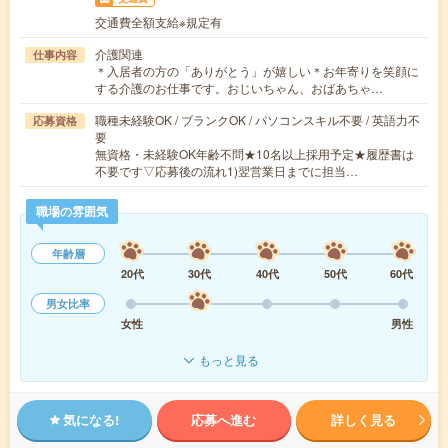
交通費全額支給※規定有
介護関連
仕事内容
＊入居者の方の「ありがとう」が嬉しい＊お年寄りを笑顔に
する介護のお仕事です。おじいちゃん、おばあちゃ…
職種未経験OK / ブランクOK / パソコンスキル不要 / 英語力不
応募資格
要
無資格・未経験OK年齢不問★10名以上採用予定★履歴書は
不要です▽応募後の流れ1)翌営業日までに担当…
職場の雰囲気
年齢層
20代
30代
40代
50代
60代
男女比率
女性
男性
もっと見る
気になる!
応募へ進む
詳しく見る