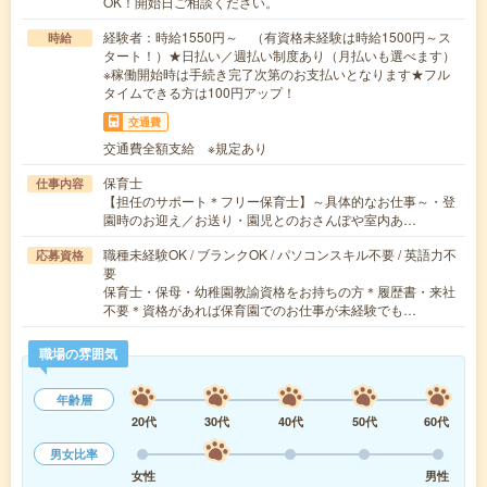
OK！開始日ご相談ください。
経験者：時給1550円～ （有資格未経験は時給1500円～ス
時給
タート！）★日払い／週払い制度あり（月払いも選べます）
※稼働開始時は手続き完了次第のお支払いとなります★フル
タイムできる方は100円アップ！
交通費
交通費全額支給 ※規定あり
保育士
仕事内容
【担任のサポート＊フリー保育士】～具体的なお仕事～・登
園時のお迎え／お送り・園児とのおさんぽや室内あ…
職種未経験OK / ブランクOK / パソコンスキル不要 / 英語力不
応募資格
要
保育士・保母・幼稚園教諭資格をお持ちの方＊履歴書・来社
不要＊資格があれば保育園でのお仕事が未経験でも…
職場の雰囲気
年齢層
20代
30代
40代
50代
60代
男女比率
女性
男性