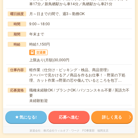
車17分／新鳥栖駅から車14分／鳥栖駅から車21分
月～日までの間で、週3～勤務OK
曜日頻度
9:00～18:00
時間
年末まで
期間
時給1,150円
時給
交通費
上限あり(月額)30,000円
軽作業（仕分け・ピッキング・検品、商品管理）
仕事内容
スーパーで見かけるアノ商品を作るお仕事！・野菜の下処
理、カット作業→野菜の芯や傷んでいるところを包丁…
職種未経験OK / ブランクOK / パソコンスキル不要 / 英語力不
応募資格
要
未経験歓迎
気になる!
応募へ進む
詳しく見る
派遣会社
株式会社ウィルオブ・ワーク FO事業部 福岡支店