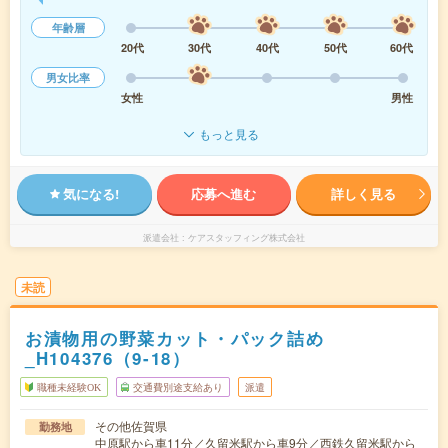
年齢層
20代
30代
40代
50代
60代
男女比率
女性
男性
もっと見る
気になる!
応募へ進む
詳しく見る
派遣会社
ケアスタッフィング株式会社
未読
お漬物用の野菜カット・パック詰め
_H104376（9-18）
職種未経験OK
交通費別途支給あり
派遣
その他佐賀県
勤務地
中原駅から車11分／久留米駅から車9分／西鉄久留米駅から