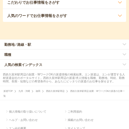
こだわり
でお仕事情報をさがす
人気のワード
でお仕事情報をさがす
勤務地 / 路線・駅
職種
人気の検索インデックス
西鉄久留米駅周辺の副業・WワークOKの派遣情報の検索結果。エン派遣は、エンが運営する人
材派遣会社のポータルサイト。西鉄久留米駅周辺の派遣/求人情報を職種、勤務地、時給、勤務
時間、長期・短期などの希望条件から、あなたにピッタリの派遣のお仕事を探せます。
派遣TOP
九州・沖縄
福岡
西鉄久留米駅周辺
西鉄久留米駅周辺 副業・WワークOKの派遣の仕事一
覧
個人情報の取り扱いについて
ご利用規約
ヘルプ・お問い合わせ
掲載のお問い合わせ
エン会社概要
サイトマップ