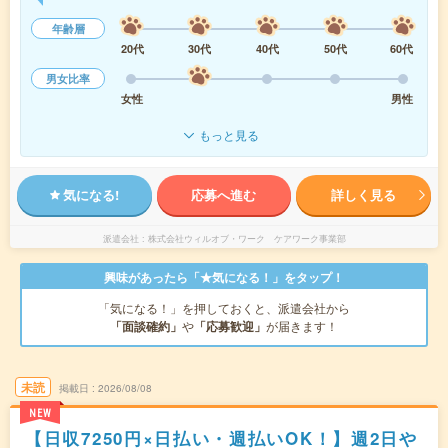
年齢層
20代
30代
40代
50代
60代
男女比率
女性
男性
もっと見る
気になる!
応募へ進む
詳しく見る
派遣会社
株式会社ウィルオブ・ワーク ケアワーク事業部
興味があったら「★気になる！」をタップ！
「気になる！」を押しておくと、派遣会社から
「面談確約」
や
「応募歓迎」
が届きます！
未読
掲載日
2026/08/08
NEW
【日収7250円×日払い・週払いOK！】週2日や