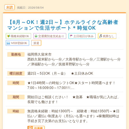
未読
掲載日
2026/08/04
【8月～OK！週2日～】ホテルライクな高齢者
マンションで生活サポート＊時短OK
職種未経験OK
交通費別途支給あり
土日祝日が休み
残業なし
WEB登録OK
派遣
福岡県久留米市
勤務地
西鉄久留米駅から---分／大善寺駅から---分／三潴駅から---分
／津福駅から---分／筑後草野駅から---分
週2日～5日OK（月～金） ★土日休みOK
曜日頻度
★1日4時間～の時短シフトOK★スタート時間選べます！
時間
7:00～16:009:00～17:0011:…
開始日はご相談ください！ ★急募 ★職場が気に入れば、
期間
長期でも働けます！
無資格未経験：時給1300円～ 経験者：時給1350円～★日
時給
払い／週払い制度あり（月払いも選べます）※稼働開始時は
手続き完了次第のお支払いとなります。
交通費