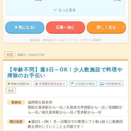
もっと見る
気になる!
応募へ進む
詳しく見る
派遣会社
株式会社ウィルオブ・ワーク ケアワーク事業部
未読
掲載日
2026/07/29
【年齢不問】週3日～OK！少人数施設で料理や
掃除のお手伝い
職種未経験OK
交通費別途支給あり
土日祝日が休み
WEB登録OK
派遣
福岡県久留米市
勤務地
西鉄久留米駅から---分／久留米大学前駅から---分／花畑駅か
ら---分／南久留米駅から---分／荒木駅から---分
★週3日～OK！ 月～日曜日での希望シフト制 ※徐々に勤務回
曜日頻度
数を増やしていくことも可能です！