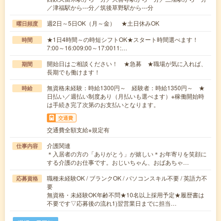
／津福駅から---分／筑後草野駅から---分
週2日～5日OK（月～金） ★土日休みOK
曜日頻度
★1日4時間～の時短シフトOK★スタート時間選べます！
時間
7:00～16:009:00～17:0011:…
開始日はご相談ください！ ★急募 ★職場が気に入れば、
期間
長期でも働けます！
無資格未経験：時給1300円～ 経験者：時給1350円～ ★
時給
日払い／週払い制度あり（月払いも選べます）※稼働開始時
は手続き完了次第のお支払いとなります。
交通費
交通費全額支給※規定有
介護関連
仕事内容
＊入居者の方の「ありがとう」が嬉しい＊お年寄りを笑顔に
する介護のお仕事です。おじいちゃん、おばあちゃ…
職種未経験OK / ブランクOK / パソコンスキル不要 / 英語力不
応募資格
要
無資格・未経験OK年齢不問★10名以上採用予定★履歴書は
不要です▽応募後の流れ1)翌営業日までに担当…