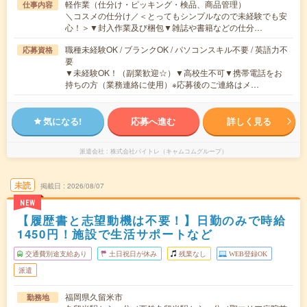
軽作業（仕分け・ピッキング・検品、商品管理）
仕事内容
＼コスメの仕分け／＜とってもシンプルなので未経験でも安
心！＞▼封入作業及び梱包▼雑誌や書籍などの仕分…
職種未経験OK / ブランクOK / パソコンスキル不要 / 英語力不
応募資格
要
▼未経験OK！（副業歓迎☆）▼高校生不可▼携帯電話をお
持ちの方（業務連絡に使用）※応募後のご連絡はメ…
気になる!
応募へ進む
詳しく見る
派遣会社
株式会社バイトレ（キャムコムグループ）
未読
掲載日
2026/08/07
NEW
【履歴書と志望動機は不要！】日勤のみで時給
1450円！施設で生活サポートなど
交通費別途支給あり
土日祝日が休み
残業なし
WEB登録OK
派遣
福岡県久留米市
勤務地