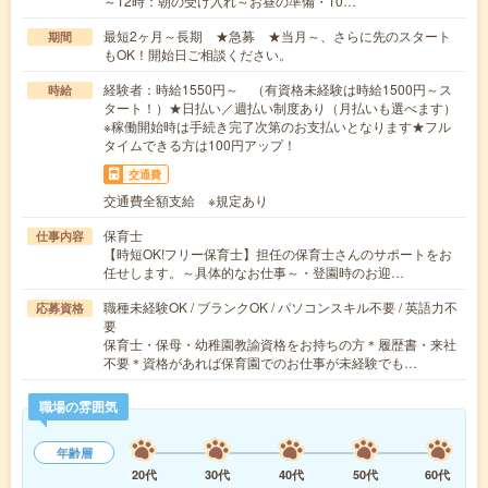
～12時：朝の受け入れ～お昼の準備・10…
最短2ヶ月～長期 ★急募 ★当月～、さらに先のスタート
期間
もOK！開始日ご相談ください。
経験者：時給1550円～ （有資格未経験は時給1500円～ス
時給
タート！）★日払い／週払い制度あり（月払いも選べます）
※稼働開始時は手続き完了次第のお支払いとなります★フル
タイムできる方は100円アップ！
交通費
交通費全額支給 ※規定あり
保育士
仕事内容
【時短OK!フリー保育士】担任の保育士さんのサポートをお
任せします。～具体的なお仕事～・登園時のお迎…
職種未経験OK / ブランクOK / パソコンスキル不要 / 英語力不
応募資格
要
保育士・保母・幼稚園教諭資格をお持ちの方＊履歴書・来社
不要＊資格があれば保育園でのお仕事が未経験でも…
職場の雰囲気
年齢層
20代
30代
40代
50代
60代