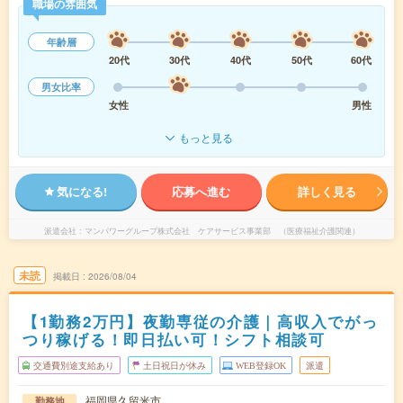
職場の雰囲気
年齢層
20代
30代
40代
50代
60代
男女比率
女性
男性
もっと見る
気になる!
応募へ進む
詳しく見る
派遣会社
マンパワーグループ株式会社 ケアサービス事業部 （医療福祉介護関連）
未読
掲載日
2026/08/04
【1勤務2万円】夜勤専従の介護｜高収入でがっ
つり稼げる！即日払い可！シフト相談可
交通費別途支給あり
土日祝日が休み
WEB登録OK
派遣
福岡県久留米市
勤務地