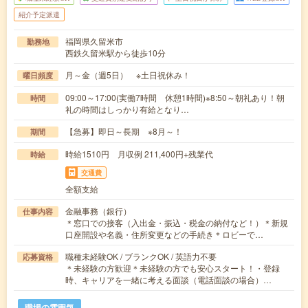
紹介予定派遣
福岡県久留米市
勤務地
西鉄久留米駅から徒歩10分
月～金（週5日） ※土日祝休み！
曜日頻度
09:00～17:00(実働7時間 休憩1時間)※8:50～朝礼あり！朝
時間
礼の時間はしっかり有給となり…
【急募】即日～長期 ※8月～！
期間
時給1510円 月収例 211,400円+残業代
時給
交通費
全額支給
金融事務（銀行）
仕事内容
＊窓口での接客（入出金・振込・税金の納付など！）＊新規
口座開設や名義・住所変更などの手続き＊ロビーで…
職種未経験OK / ブランクOK / 英語力不要
応募資格
＊未経験の方歓迎＊未経験の方でも安心スタート！・登録
時、キャリアを一緒に考える面談（電話面談の場合）…
職場の雰囲気