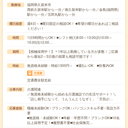
福岡県久留米市
勤務地
西鉄久留米駅から---分／南久留米駅から---分／金島(福岡県)
駅から---分／五郎丸駅から---分
週4日～ ■曜日固定の相談OK！ ■希望の曜日があればご相談
曜日頻度
ください！
1日5時間からOK！■シフト例(1)8:00～13:00(2)10:00～
時間
15:00(3)12:00…
【積極採用中！】＊1年以上勤務している方が多数！ご応募
期間
から最短2～3日後の就業も相談可能です！
無資格未経験：時給1300円～ ■週払いOK ■扶養内OK
時給
交通費
交通費全額支給
介護関連
仕事内容
／無資格未経験から始める介護施設での生活サポート！＼
「話し相手になって、うんうんとうなずく」「天気が…
職種未経験OK / ブランクOK / パソコンスキル不要 / 英語力不
応募資格
要
■無資格・未経験OK！■年齢・学歴不問！ブランクOK!■10名
以上採用予定！■履歴書不要■社会保険完…