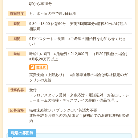
駅から車15分
月、水～日の中で週5日勤務
曜日頻度
9:30～18:00 休憩60分 実働7時間30分※前後30分の時短の
時間
相談可
9月中スタート～長期 ※ご希望の開始日をお知らせくださ
期間
い！
時給1,410円 ※月給例：212,000円 （月20日勤務の場合）
時給
#月収20万円以上
交通費
実費支給（上限あり） ※自動車通勤の場合は弊社指定のガ
ソリンの支給
受付
仕事内容
・フロアスタッフ受付・来客応対・電話応対・お茶出し・シ
ョールームの清掃・ディスプレイの装飾・備品管理…
職種未経験OK / ブランクOK / 英語力不要
応募資格
運転免許をお持ちの方(AT限定可)#初めての派遣歓迎#面談確
約
職場の雰囲気