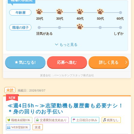
年齢層
20代
30代
40代
50代
60代
職場の様子
活気がある
しずか
もっと見る
気になる!
応募へ進む
詳しく見る
派遣会社
パーソルテンプスタッフ株式会社
未読
掲載日
2026/08/07
NEW
≪週4日5h～≫志望動機も履歴書も必要ナシ！
＊身の回りのお手伝い
職種未経験OK
交通費別途支給あり
土日祝日が休み
残業なし
WEB登録OK
派遣