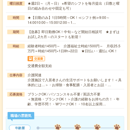
★週2日～（月～日） ※希望のシフトを毎月提出（日数と曜
曜日頻度
日の組み合わせや固定も可）
★【日勤のみ】1日5時間～OK！≪シフト例≫9:00～
時間
14:0010:00～15:0012:00～1…
【急募】即日勤務OK！中旬～など開始日相談可 ★まずは
期間
お試し2カ月～のスタートも歓迎！
経験者時給1450円～ 介護福祉士時給1500円～ 月収25.5
時給
万円＝時給1450円×1日8h×22日 ★日払い・週払いOK！
交通費
交通費全額支給
介護関連
仕事内容
介護施設で入居者さんの生活サポートをお願いします！＜具
体的には…＞・お掃除・食事配膳・入居者とお話・…
ブランクOK / パソコンスキル不要 / 英語力不要
応募資格
＜無資格・ブランクOK！＞介護の経験をお持ちの方！・年
齢、学歴不問！・WワークOK！・10名以上採用…
職場の雰囲気
年齢層