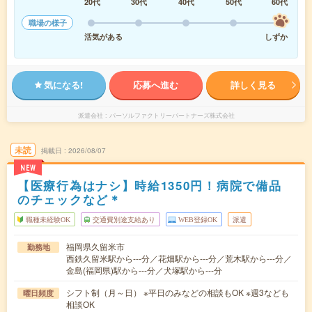
20代
30代
40代
50代
60代
職場の様子
活気がある
しずか
気になる!
応募へ進む
詳しく見る
派遣会社
パーソルファクトリーパートナーズ株式会社
未読
掲載日
2026/08/07
NEW
【医療行為はナシ】時給1350円！病院で備品
のチェックなど＊
職種未経験OK
交通費別途支給あり
WEB登録OK
派遣
福岡県久留米市
勤務地
西鉄久留米駅から---分／花畑駅から---分／荒木駅から---分／
金島(福岡県)駅から---分／犬塚駅から---分
シフト制（月～日） ※平日のみなどの相談もOK ※週3なども
曜日頻度
相談OK