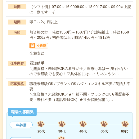
【シフト例】07:00～16:0009:00～18:0017:00～09:00※ 上記
時間
は一例です！そ…
即日～2ヶ月以上
期間
無資格の方：時給1350円～1687円 / 介護福祉士：時給1650
時給
円～2062円 / 初任者以上：時給1450円～1812円
交通費
全額支給
看護助手
仕事内容
＼無資格・未経験OKの看護助手／医療行為は一切行わない
ので未経験でも安心！▽具体的には…・リネンやシ…
職種未経験OK / ブランクOK / パソコンスキル不要 / 英語力不
応募資格
要
＼無資格＊未経験OK／★年齢不問・ブランクOK★履歴書不
要・来社不要（電話登録OK）★社会保険完備＼…
職場の雰囲気
年齢層
20代
30代
40代
50代
60代