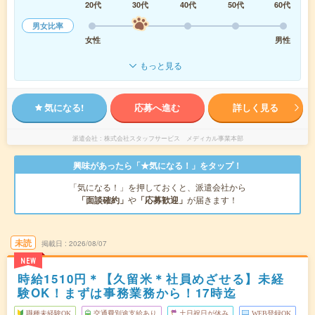
20代
30代
40代
50代
60代
男女比率
女性
男性
もっと見る
気になる!
応募へ進む
詳しく見る
派遣会社
株式会社スタッフサービス メディカル事業本部
興味があったら「★気になる！」をタップ！
「気になる！」を押しておくと、派遣会社から
「面談確約」
や
「応募歓迎」
が届きます！
未読
掲載日
2026/08/07
NEW
時給1510円＊【久留米＊社員めざせる】未経
験OK！まずは事務業務から！17時迄
職種未経験OK
交通費別途支給あり
土日祝日が休み
WEB登録OK