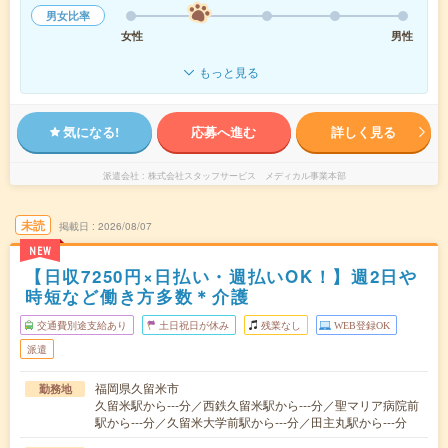
男女比率
女性
男性
もっと見る
気になる!
応募へ進む
詳しく見る
派遣会社
株式会社スタッフサービス メディカル事業本部
未読
掲載日
2026/08/07
NEW
【日収7250円×日払い・週払いOK！】週2日や
時短など働き方多数＊介護
交通費別途支給あり
土日祝日が休み
残業なし
WEB登録OK
派遣
福岡県久留米市
勤務地
久留米駅から---分／西鉄久留米駅から---分／聖マリア病院前
駅から---分／久留米大学前駅から---分／田主丸駅から---分