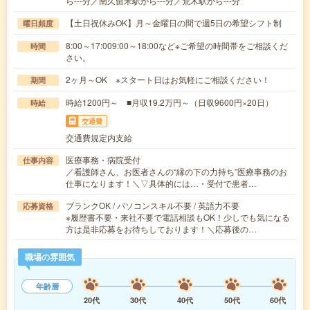
ら---分／南久留米駅から---分／荒木駅から---分
【土日祝休みOK】月～金曜日の間で週5日の希望シフト制
曜日頻度
8:00～17:009:00～18:00など※ご希望の時間帯をご相談くだ
時間
さい。
2ヶ月～OK ※スタート日はお気軽にご相談ください！
期間
時給1200円～ ■月収19.2万円～（日収9600円×20日）
時給
交通費
交通費規定内支給
医療事務・病院受付
仕事内容
／看護師さん、お医者さんの“縁の下の力持ち”医療事務のお
仕事になります！＼▽具体的には…・受付で患者…
ブランクOK / パソコンスキル不要 / 英語力不要
応募資格
※履歴書不要・来社不要で電話相談もOK！少しでも気になる
方は是非応募をお待ちしております！＼応募後の…
職場の雰囲気
年齢層
20代
30代
40代
50代
60代