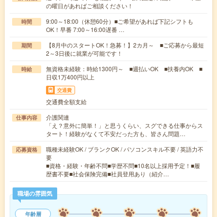
の曜日があればご相談ください！
9:00～18:00（休憩60分）■ご希望があれば下記シフトも
時間
OK！早番 7:00～16:00遅番 …
【8月中のスタートOK！急募！】2カ月～ ■ご応募から最短
期間
2～3日後に就業が可能です！
無資格未経験：時給1300円～ ■週払いOK ■扶養内OK ■
時給
日収1万400円以上
交通費
交通費全額支給
介護関連
仕事内容
「え？意外に簡単！」と思うくらい、スグできる仕事からス
タート！経験がなくて不安だった方も、皆さん問題…
職種未経験OK / ブランクOK / パソコンスキル不要 / 英語力不
応募資格
要
■資格・経験・年齢不問■学歴不問■10名以上採用予定！■履
歴書不要■社会保険完備■社員登用あり（紹介…
職場の雰囲気
年齢層