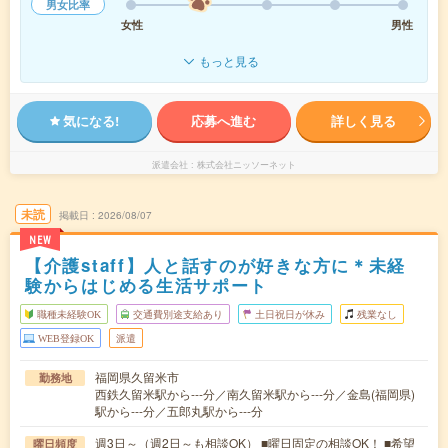
男女比率
女性
男性
もっと見る
気になる!
応募へ進む
詳しく見る
派遣会社
株式会社ニッソーネット
未読
掲載日
2026/08/07
NEW
【介護staff】人と話すのが好きな方に＊未経
験からはじめる生活サポート
職種未経験OK
交通費別途支給あり
土日祝日が休み
残業なし
WEB登録OK
派遣
福岡県久留米市
勤務地
西鉄久留米駅から---分／南久留米駅から---分／金島(福岡県)
駅から---分／五郎丸駅から---分
週3日～（週2日～も相談OK） ■曜日固定の相談OK！ ■希望
曜日頻度