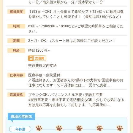
ら---分／南久留米駅から---分／荒木駅から---分
【週3日～OK】月～金曜日で希望シフト制 ※徐々に勤務回数
曜日頻度
を増やしていくことも可能です！（最初は週3日からなど）
8:00～17:009:00～18:00など※ご希望の時間帯をご相談くだ
時間
さい。
2ヶ月～OK ※スタート日はお気軽にご相談ください！
期間
時給1200円～
時給
交通費
交通費規定内支給
医療事務・病院受付
仕事内容
／看護師さん、お医者さんの“縁の下の力持ち”医療事務のお
仕事になります！＼▽具体的には…・受付で患者…
ブランクOK / パソコンスキル不要 / 英語力不要
応募資格
※履歴書不要・来社不要で電話相談もOK！少しでも気になる
方は是非応募をお待ちしております！＼応募後の…
職場の雰囲気
年齢層