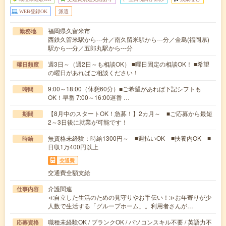
WEB登録OK
派遣
福岡県久留米市
勤務地
西鉄久留米駅から---分／南久留米駅から---分／金島(福岡県)
駅から---分／五郎丸駅から---分
週3日～（週2日～も相談OK） ■曜日固定の相談OK！ ■希望
曜日頻度
の曜日があればご相談ください！
9:00～18:00（休憩60分）■ご希望があれば下記シフトも
時間
OK！早番 7:00～16:00遅番 …
【8月中のスタートOK！急募！】2カ月～ ■ご応募から最短
期間
2～3日後に就業が可能です！
無資格未経験：時給1300円～ ■週払いOK ■扶養内OK ■
時給
日収1万400円以上
交通費
交通費全額支給
介護関連
仕事内容
≪自立した生活のための見守りやお手伝い！≫お年寄りが少
人数で生活する「グループホーム」。利用者さんが…
職種未経験OK / ブランクOK / パソコンスキル不要 / 英語力不
応募資格