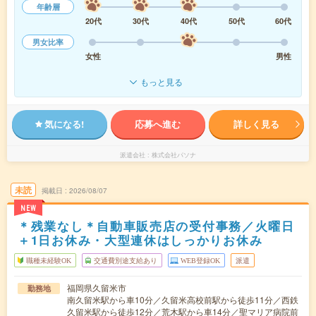
年齢層
20代
30代
40代
50代
60代
男女比率
女性
男性
もっと見る
気になる!
応募へ進む
詳しく見る
派遣会社
株式会社パソナ
未読
掲載日
2026/08/07
NEW
＊残業なし＊自動車販売店の受付事務／火曜日
＋1日お休み・大型連休はしっかりお休み
職種未経験OK
交通費別途支給あり
WEB登録OK
派遣
福岡県久留米市
勤務地
南久留米駅から車10分／久留米高校前駅から徒歩11分／西鉄
久留米駅から徒歩12分／荒木駅から車14分／聖マリア病院前