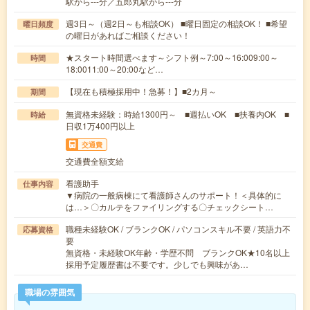
駅から---分／五郎丸駅から---分
週3日～（週2日～も相談OK） ■曜日固定の相談OK！ ■希望
曜日頻度
の曜日があればご相談ください！
★スタート時間選べます～シフト例～7:00～16:009:00～
時間
18:0011:00～20:00など…
【現在も積極採用中！急募！】■2カ月～
期間
無資格未経験：時給1300円～ ■週払いOK ■扶養内OK ■
時給
日収1万400円以上
交通費
交通費全額支給
看護助手
仕事内容
▼病院の一般病棟にて看護師さんのサポート！＜具体的に
は…＞〇カルテをファイリングする〇チェックシート…
職種未経験OK / ブランクOK / パソコンスキル不要 / 英語力不
応募資格
要
無資格・未経験OK年齢・学歴不問 ブランクOK★10名以上
採用予定履歴書は不要です。少しでも興味があ…
職場の雰囲気