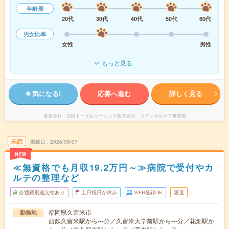
年齢層
20代
30代
40代
50代
60代
男女比率
女性
男性
もっと見る
気になる!
応募へ進む
詳しく見る
派遣会社
日研トータルソーシング株式会社 メディカルケア事業部
未読
掲載日
2026/08/07
NEW
≪無資格でも月収19.2万円～≫病院で受付やカ
ルテの整理など
交通費別途支給あり
土日祝日が休み
WEB登録OK
派遣
福岡県久留米市
勤務地
西鉄久留米駅から---分／久留米大学前駅から---分／花畑駅か