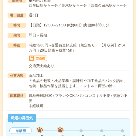
勤務地
西牟田駅から---分／荒木駅から---分／西鉄久留米駅から---分
週5日
曜日頻度
【日勤】12:00～21:00 休憩60分 [実働]8時間00分
時間
即日～長期
期間
時給1200円 ※交通費全額支給（規定あり） 【月収例】21.4
時給
万円（20日勤務＋残業15h）
交通費
交通費支給あり
食品加工
仕事内容
＊食品の包装・検品業務・調味料や加工食品のパック詰め、
包装、検品作業を担当します。・レトルト商品の除…
職種未経験OK / ブランクOK / パソコンスキル不要 / 英語力不
応募資格
要
未経験可
職場の雰囲気
年齢層