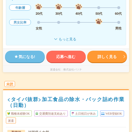
年齢層
20代
30代
40代
50代
60代
男女比率
女性
男性
もっと見る
気になる!
応募へ進む
詳しく見る
派遣会社
株式会社パソナ
未読
<タイパ抜群>加工食品の除水・パック詰め作業
（日勤）
職種未経験OK
交通費別途支給あり
土日祝日が休み
WEB登録OK
派遣
福岡県八女郡