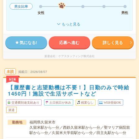
男女比率
女性
男性
もっと見る
気になる!
応募へ進む
詳しく見る
派遣会社
ケアスタッフィング株式会社
未読
掲載日
2026/08/07
NEW
【履歴書と志望動機は不要！】日勤のみで時給
1450円！施設で生活サポートなど
交通費別途支給あり
土日祝日が休み
残業なし
WEB登録OK
派遣
福岡県久留米市
勤務地
久留米駅から---分／西鉄久留米駅から---分／聖マリア病院前
駅から---分／久留米大学前駅から---分／田主丸駅から---分