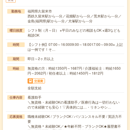
福岡県久留米市
勤務地
西鉄久留米駅から---分／花畑駅から---分／荒木駅から---分／
金島(福岡県)駅から---分／犬塚駅から---分
シフト制（月～日） ※平日のみなどの相談もOK ※週3なども
曜日頻度
相談OK
【シフト例】07:00～16:0009:00～18:0017:00～09:00※ 上記
時間
は一例です！そ…
即日～2ヶ月以上
期間
無資格の方：時給1350円～1687円 / 介護福祉士：時給1650
時給
円～2062円 / 初任者以上：時給1450円～1812円
交通費
全額支給
看護助手
仕事内容
＼無資格・未経験OKの看護助手／医療行為は一切行わない
ので未経験でも安心！▽具体的には…・リネンやシ…
職種未経験OK / ブランクOK / パソコンスキル不要 / 英語力不
応募資格
要
＼無資格＊未経験OK／★年齢不問・ブランクOK★履歴書不