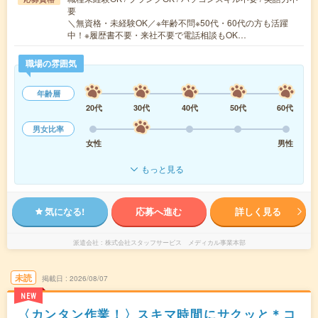
要
＼無資格・未経験OK／※年齢不問※50代・60代の方も活躍
中！※履歴書不要・来社不要で電話相談もOK…
職場の雰囲気
年齢層
20代
30代
40代
50代
60代
男女比率
女性
男性
もっと見る
気になる!
応募へ進む
詳しく見る
派遣会社
株式会社スタッフサービス メディカル事業本部
未読
掲載日
2026/08/07
NEW
〈カンタン作業！〉スキマ時間にサクッと＊コ