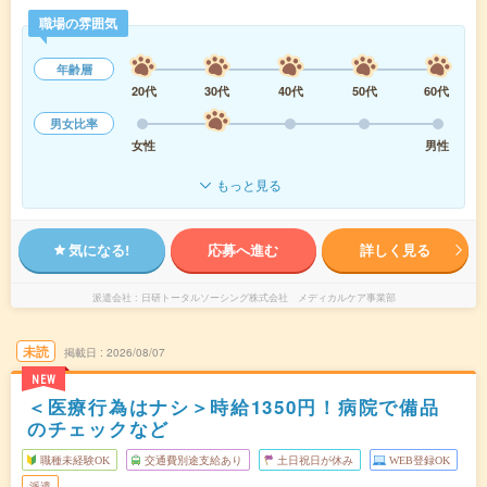
職場の雰囲気
年齢層
20代
30代
40代
50代
60代
男女比率
女性
男性
もっと見る
気になる!
応募へ進む
詳しく見る
派遣会社
日研トータルソーシング株式会社 メディカルケア事業部
未読
掲載日
2026/08/07
NEW
＜医療行為はナシ＞時給1350円！病院で備品
のチェックなど
職種未経験OK
交通費別途支給あり
土日祝日が休み
WEB登録OK
派遣