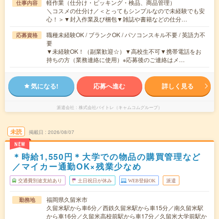
軽作業（仕分け・ピッキング・検品、商品管理）
仕事内容
＼コスメの仕分け／＜とってもシンプルなので未経験でも安
心！＞▼封入作業及び梱包▼雑誌や書籍などの仕分…
職種未経験OK / ブランクOK / パソコンスキル不要 / 英語力不
応募資格
要
▼未経験OK！（副業歓迎☆）▼高校生不可▼携帯電話をお
持ちの方（業務連絡に使用）※応募後のご連絡はメ…
気になる!
応募へ進む
詳しく見る
派遣会社
株式会社バイトレ（キャムコムグループ）
未読
掲載日
2026/08/07
NEW
＊時給1,550円＊大学での物品の購買管理など
／マイカー通勤OK×残業少なめ
交通費別途支給あり
土日祝日が休み
WEB登録OK
派遣
福岡県久留米市
勤務地
久留米駅から車6分／西鉄久留米駅から車15分／南久留米駅
から車16分／久留米高校前駅から車17分／久留米大学前駅か