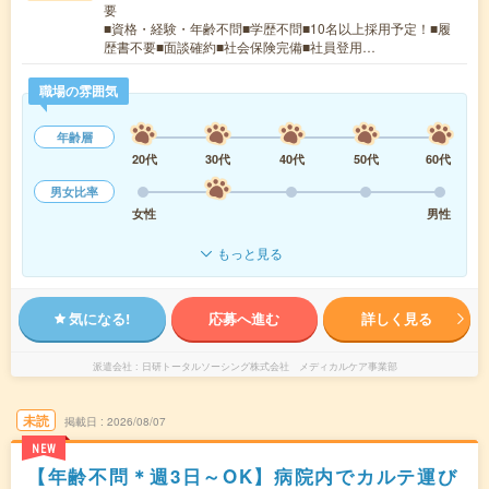
要
■資格・経験・年齢不問■学歴不問■10名以上採用予定！■履
歴書不要■面談確約■社会保険完備■社員登用…
職場の雰囲気
年齢層
20代
30代
40代
50代
60代
男女比率
女性
男性
もっと見る
気になる!
応募へ進む
詳しく見る
派遣会社
日研トータルソーシング株式会社 メディカルケア事業部
未読
掲載日
2026/08/07
NEW
【年齢不問＊週3日～OK】病院内でカルテ運び