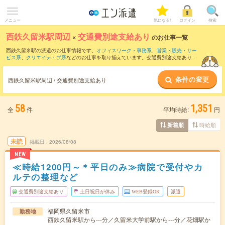
メニュー
気になる!
ログイン
検索
西鉄久留米駅周辺
×
交通費別途支給あり
のお仕事一覧
西鉄久留米駅の派遣のお仕事情報です。
オフィスワーク・事務系
、
営業・販売・サー
ビス系
、
クリエイティブ系
などのお仕事を取り揃えています。交通費別途支給ありの
条件の他に、
職種未経験OK
、
友だちと一緒の応募OK
、
週4日勤務
などのこだわり条件
も取り揃えています。
条件の変更
西鉄久留米駅周辺 / 交通費別途支給あり
58
1,351
全
件
平均時給:
円
時給順
新着順
未読
掲載日
2026/08/08
NEW
≪時給1200円～＊平日のみ≫病院で受付やカ
ルテの整理など
交通費別途支給あり
土日祝日が休み
WEB登録OK
派遣
福岡県久留米市
勤務地
西鉄久留米駅から---分／久留米大学前駅から---分／花畑駅か