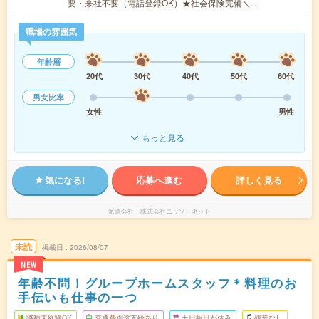
要・来社不要（電話登録OK）★社会保険完備＼…
職場の雰囲気
年齢層
20代
30代
40代
50代
60代
男女比率
女性
男性
もっと見る
気になる!
応募へ進む
詳しく見る
派遣会社
株式会社ニッソーネット
未読
掲載日
2026/08/07
NEW
年齢不問！グループホームスタッフ＊料理のお
手伝いも仕事の一つ
職種未経験OK
交通費別途支給あり
土日祝日が休み
残業なし