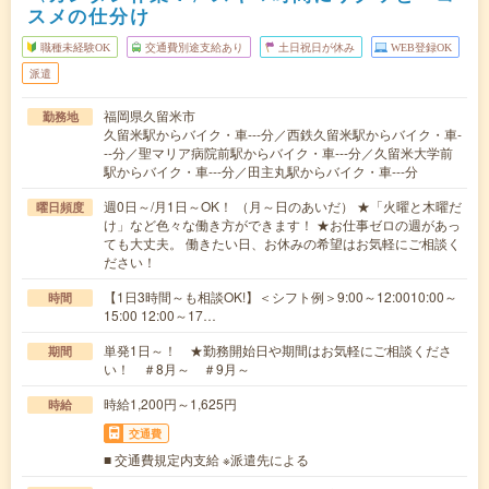
スメの仕分け
職種未経験OK
交通費別途支給あり
土日祝日が休み
WEB登録OK
派遣
福岡県久留米市
勤務地
久留米駅からバイク・車---分／西鉄久留米駅からバイク・車-
--分／聖マリア病院前駅からバイク・車---分／久留米大学前
駅からバイク・車---分／田主丸駅からバイク・車---分
週0日～/月1日～OK！ （月～日のあいだ） ★「火曜と木曜だ
曜日頻度
け」など色々な働き方ができます！ ★お仕事ゼロの週があっ
ても大丈夫。 働きたい日、お休みの希望はお気軽にご相談く
ださい！
【1日3時間～も相談OK!】＜シフト例＞9:00～12:0010:00～
時間
15:00 12:00～17…
単発1日～！ ★勤務開始日や期間はお気軽にご相談くださ
期間
い！ ＃8月～ ＃9月～
時給1,200円～1,625円
時給
交通費
■ 交通費規定内支給 ※派遣先による