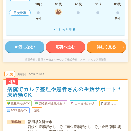
20代
30代
40代
50代
60代
男女比率
女性
男性
もっと見る
気になる!
応募へ進む
詳しく見る
派遣会社
日研トータルソーシング株式会社 メディカルケア事業部
未読
掲載日
2026/08/07
NEW
病院でカルテ整理や患者さんの生活サポート＊
未経験OK
職種未経験OK
交通費別途支給あり
土日祝日が休み
残業なし
WEB登録OK
派遣
福岡県久留米市
勤務地
西鉄久留米駅から---分／南久留米駅から---分／金島(福岡県)