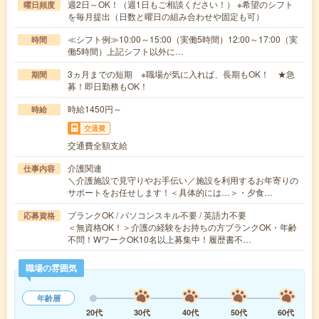
週2日～OK！（週1日もご相談ください！） ※希望のシフト
曜日頻度
を毎月提出（日数と曜日の組み合わせや固定も可）
≪シフト例≫10:00～15:00（実働5時間）12:00～17:00（実
時間
働5時間）上記シフト以外に…
3ヵ月までの短期 ※職場が気に入れば、長期もOK！ ★急
期間
募！即日勤務もOK！
時給1450円～
時給
交通費
交通費全額支給
介護関連
仕事内容
＼介護施設で見守りやお手伝い／施設を利用するお年寄りの
サポートをお任せします！＜具体的には…＞・夕食…
ブランクOK / パソコンスキル不要 / 英語力不要
応募資格
＜無資格OK！＞介護の経験をお持ちの方ブランクOK・年齢
不問！WワークOK10名以上募集中！履歴書不…
職場の雰囲気
年齢層
20代
30代
40代
50代
60代