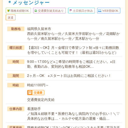
＊メッセンジャー
職種未経験OK
交通費別途支給あり
土日祝日が休み
WEB登録OK
派遣
福岡県久留米市
勤務地
西鉄久留米駅から---分／久留米大学前駅から---分／花畑駅か
ら---分／南久留米駅から---分／荒木駅から---分
【週3日～OK】月～金曜日で希望シフト制 ※徐々に勤務回数
曜日頻度
を増やしていくことも可能です！（最初は週3日からなど）
9:00～17:00など※ご希望の時間帯をご相談ください。※日
時間
勤、夜勤のみ、変則的な勤務等も相談OK…
2ヶ月～OK ※スタート日はお気軽にご相談ください！
期間
時給1100円～
時給
交通費
交通費規定内支給
看護助手
仕事内容
／知識＆経験不要＊医療行為なし病院内でのお手伝い！＼▽
具体的なお仕事は…・カルテや処方薬の運搬・備品…
職種未経験OK / ブランクOK / パソコンスキル不要 / 英語力不
応募資格