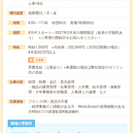
ら車18分
就業曜日／月～金
曜日頻度
9:00～17:30 休憩60分 実働7時間30分
時間
8月中スタート～2027年3月末の期間限定（延長の可能性あ
期間
り） ※ご希望の開始日をお知らせください！
時給1,550円 ※月給例：232,500円（月20日勤務の場合）
時給
#月収20万円以上
交通費
実費支給（上限あり）※車通勤の場合は弊社指定のガソリン
代の支給
経理・財務・会計・英文経理
仕事内容
・物品の購買管理・在庫管理・人件費、給与管理・保険管
理・大学事務部や庶務課、人事課との連携 など
ブランクOK / 英語力不要
応募資格
・経理事務のご経験がある方・Word,Excelの使用経験がある
方#初めての派遣歓迎#面談確約
職場の雰囲気