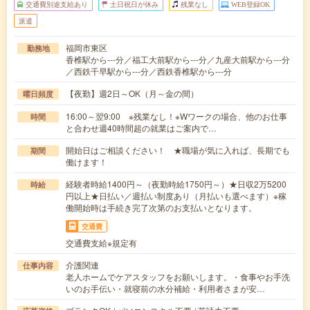
交通費別途支給あり
土日祝日が休み
残業なし
WEB登録OK
派遣
福岡市東区
勤務地
香椎駅から---分／福工大前駅から---分／九産大前駅から---分
／西鉄千早駅から---分／西鉄香椎駅から---分
【夜勤】週2日～OK（月～金の間）
曜日頻度
16:00～翌9:00 ※残業なし！※Wワークの場合、他のお仕事
時間
と合わせ週40時間超の就業はご案内で…
開始日はご相談ください！ ★職場が気に入れば、長期でも
期間
働けます！
経験者時給1400円～（夜勤時給1750円～）★日収2万5200
時給
円以上★日払い／週払い制度あり（月払いも選べます）※稼
働開始時は手続き完了次第のお支払いとなります。
交通費
交通費支給※規定有
介護関連
仕事内容
老人ホームでケアスタッフをお願いします。・食事やお手洗
いのお手伝い・就寝前の水分補給・利用者さまが安…