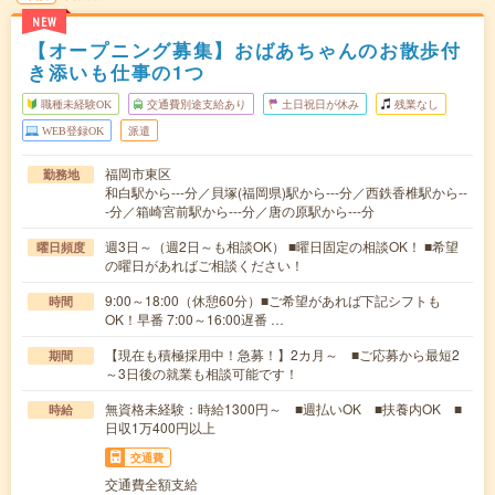
NEW
【オープニング募集】おばあちゃんのお散歩付
き添いも仕事の1つ
職種未経験OK
交通費別途支給あり
土日祝日が休み
残業なし
WEB登録OK
派遣
福岡市東区
勤務地
和白駅から---分／貝塚(福岡県)駅から---分／西鉄香椎駅から--
-分／箱崎宮前駅から---分／唐の原駅から---分
週3日～（週2日～も相談OK） ■曜日固定の相談OK！ ■希望
曜日頻度
の曜日があればご相談ください！
9:00～18:00（休憩60分）■ご希望があれば下記シフトも
時間
OK！早番 7:00～16:00遅番 …
【現在も積極採用中！急募！】2カ月～ ■ご応募から最短2
期間
～3日後の就業も相談可能です！
無資格未経験：時給1300円～ ■週払いOK ■扶養内OK ■
時給
日収1万400円以上
交通費
交通費全額支給