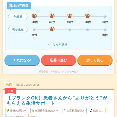
職場の雰囲気
年齢層
20代
30代
40代
50代
60代
男女比率
女性
男性
もっと見る
気になる!
応募へ進む
詳しく見る
派遣会社
株式会社スタッフサービス
未読
掲載日
2026/08/05
NEW
【ブランクOK】患者さんから”ありがとう”が
もらえる生活サポート
職種未経験OK
交通費別途支給あり
土日祝日が休み
残業なし
WEB登録OK
派遣