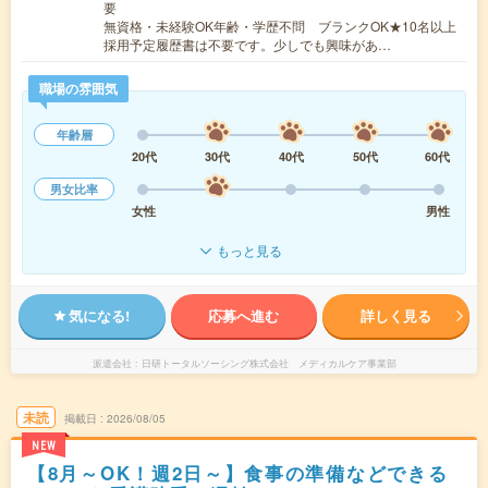
要
無資格・未経験OK年齢・学歴不問 ブランクOK★10名以上
採用予定履歴書は不要です。少しでも興味があ…
職場の雰囲気
年齢層
20代
30代
40代
50代
60代
男女比率
女性
男性
もっと見る
気になる!
応募へ進む
詳しく見る
派遣会社
日研トータルソーシング株式会社 メディカルケア事業部
未読
掲載日
2026/08/05
NEW
【8月～OK！週2日～】食事の準備などできる