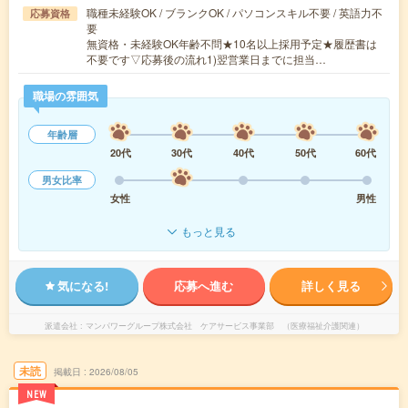
職種未経験OK / ブランクOK / パソコンスキル不要 / 英語力不
応募資格
要
無資格・未経験OK年齢不問★10名以上採用予定★履歴書は
不要です▽応募後の流れ1)翌営業日までに担当…
職場の雰囲気
年齢層
20代
30代
40代
50代
60代
男女比率
女性
男性
もっと見る
気になる!
応募へ進む
詳しく見る
派遣会社
マンパワーグループ株式会社 ケアサービス事業部 （医療福祉介護関連）
未読
掲載日
2026/08/05
NEW