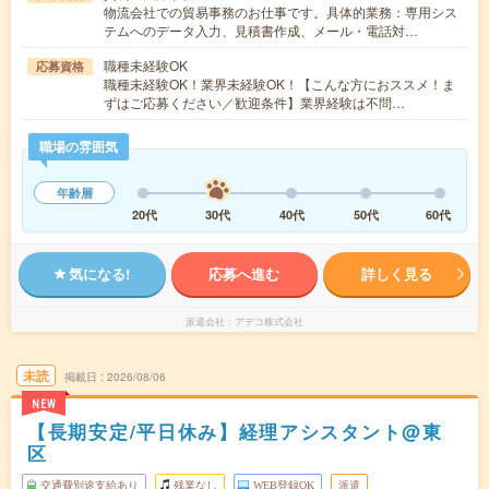
物流会社での貿易事務のお仕事です。具体的業務：専用シス
テムへのデータ入力、見積書作成、メール・電話対…
職種未経験OK
応募資格
職種未経験OK！業界未経験OK！【こんな方におススメ！ま
ずはご応募ください／歓迎条件】業界経験は不問…
職場の雰囲気
年齢層
20代
30代
40代
50代
60代
気になる!
応募へ進む
詳しく見る
派遣会社
アデコ株式会社
未読
掲載日
2026/08/06
NEW
【長期安定/平日休み】経理アシスタント@東
区
交通費別途支給あり
残業なし
WEB登録OK
派遣