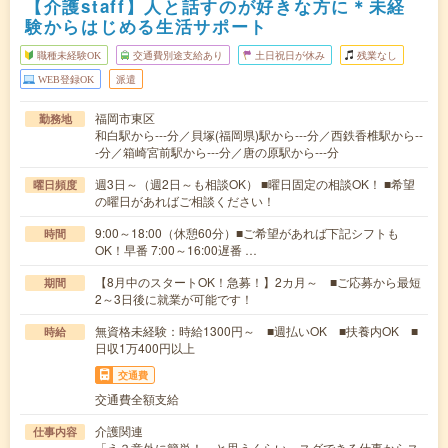
【介護staff】人と話すのが好きな方に＊未経
験からはじめる生活サポート
職種未経験OK
交通費別途支給あり
土日祝日が休み
残業なし
WEB登録OK
派遣
福岡市東区
勤務地
和白駅から---分／貝塚(福岡県)駅から---分／西鉄香椎駅から--
-分／箱崎宮前駅から---分／唐の原駅から---分
週3日～（週2日～も相談OK） ■曜日固定の相談OK！ ■希望
曜日頻度
の曜日があればご相談ください！
9:00～18:00（休憩60分）■ご希望があれば下記シフトも
時間
OK！早番 7:00～16:00遅番 …
【8月中のスタートOK！急募！】2カ月～ ■ご応募から最短
期間
2～3日後に就業が可能です！
無資格未経験：時給1300円～ ■週払いOK ■扶養内OK ■
時給
日収1万400円以上
交通費
交通費全額支給
介護関連
仕事内容
「え？意外に簡単！」と思うくらい、スグできる仕事からス