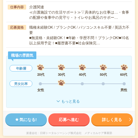
介護関連
仕事内容
≪介護施設での生活サポート≫▽具体的なお仕事は…・食事
の配膳や食事中の見守り・トイレやお風呂のサポー…
職種未経験OK / ブランクOK / パソコンスキル不要 / 英語力不
応募資格
要
■無資格・未経験OK！■年齢・学歴不問！ブランクOK!■10名
以上採用予定！■履歴書不要■社会保険完…
職場の雰囲気
年齢層
20代
30代
40代
50代
60代
男女比率
女性
男性
もっと見る
気になる!
応募へ進む
詳しく見る
派遣会社
日研トータルソーシング株式会社 メディカルケア事業部