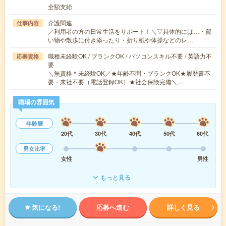
全額支給
介護関連
仕事内容
／利用者の方の日常生活をサポート！＼▽具体的には…・買
い物や散歩に付き添ったり・折り紙や体操などのレ…
職種未経験OK / ブランクOK / パソコンスキル不要 / 英語力不
応募資格
要
＼無資格＊未経験OK／★年齢不問・ブランクOK★履歴書不
要・来社不要（電話登録OK）★社会保険完備＼…
職場の雰囲気
年齢層
20代
30代
40代
50代
60代
男女比率
女性
男性
もっと見る
気になる!
応募へ進む
詳しく見る