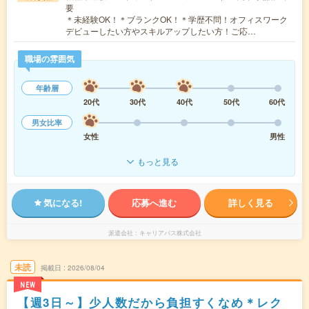
要
＊未経験OK！＊ブランクOK！＊学歴不問！オフィスワーク
デビューしたい方やスキルアップしたい方！ご応…
職場の雰囲気
年齢層
20代
30代
40代
50代
60代
男女比率
女性
男性
もっと見る
気になる!
応募へ進む
詳しく見る
派遣会社
キャリアパス株式会社
未読
掲載日
2026/08/04
NEW
【週3日～】少人数だから負担すくなめ＊レク