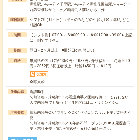
香椎駅から---分／千早駅から---分／香椎花園前駅から---分／
西鉄香椎駅から---分／箱崎九大前駅から---分
シフト制（月～日） ※平日のみなどの相談もOK ※週3なども
曜日頻度
相談OK
【シフト例】07:00～16:0009:00～18:0017:00～09:00※ 上記
時間
は一例です！そ…
即日～2ヶ月以上 ■開始日の相談OK！
期間
無資格の方：時給1350円～1687円 / 介護福祉士：時給1650
時給
円～2062円 / 初任者以上：時給1450円～1812円
交通費
全額支給
看護助手
仕事内容
＼無資格・未経験OKの看護助手／医療行為は一切行わない
ので未経験でも安心！▽具体的には…・リネンやシ…
職種未経験OK / ブランクOK / パソコンスキル不要 / 英語力不
応募資格
要
＼無資格＊未経験OK／★年齢不問・ブランクOK★履歴書不
要・来社不要（電話登録OK）★社会保険完備＼…