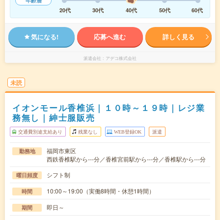
年齢層
20代
30代
40代
50代
60代
気になる!
応募へ進む
詳しく見る
派遣会社
アデコ株式会社
未読
イオンモール香椎浜｜１０時～１９時｜レジ業
務無し｜紳士服販売
交通費別途支給あり
残業なし
WEB登録OK
派遣
福岡市東区
勤務地
西鉄香椎駅から---分／香椎宮前駅から---分／香椎駅から---分
シフト制
曜日頻度
10:00～19:00（実働8時間・休憩1時間）
時間
即日～
期間