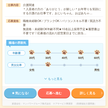
介護関連
仕事内容
＊入居者の方の「ありがとう」が嬉しい＊お年寄りを笑顔に
する介護のお仕事です。おじいちゃん、おばあちゃ…
職種未経験OK / ブランクOK / パソコンスキル不要 / 英語力不
応募資格
要
無資格・未経験OK年齢不問★10名以上採用予定★履歴書は
不要です▽応募後の流れ1)翌営業日までに担当…
職場の雰囲気
年齢層
20代
30代
40代
50代
60代
男女比率
女性
男性
もっと見る
気になる!
応募へ進む
詳しく見る
派遣会社
マンパワーグループ株式会社 ケアサービス事業部 （医療福祉介護関連）