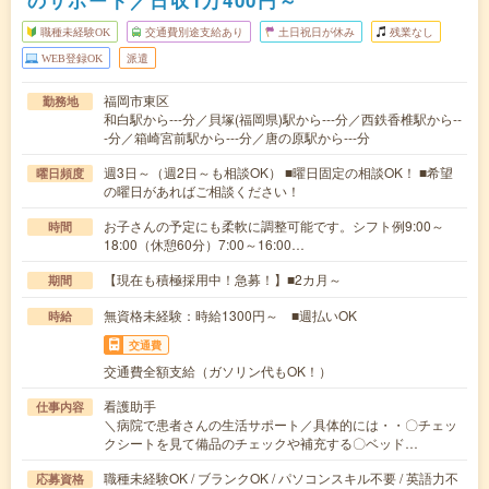
のサポート／日収1万400円～
職種未経験OK
交通費別途支給あり
土日祝日が休み
残業なし
WEB登録OK
派遣
福岡市東区
勤務地
和白駅から---分／貝塚(福岡県)駅から---分／西鉄香椎駅から--
-分／箱崎宮前駅から---分／唐の原駅から---分
週3日～（週2日～も相談OK） ■曜日固定の相談OK！ ■希望
曜日頻度
の曜日があればご相談ください！
お子さんの予定にも柔軟に調整可能です。シフト例9:00～
時間
18:00（休憩60分）7:00～16:00…
【現在も積極採用中！急募！】■2カ月～
期間
無資格未経験：時給1300円～ ■週払いOK
時給
交通費
交通費全額支給（ガソリン代もOK！）
看護助手
仕事内容
＼病院で患者さんの生活サポート／具体的には・・〇チェッ
クシートを見て備品のチェックや補充する〇ベッド…
職種未経験OK / ブランクOK / パソコンスキル不要 / 英語力不
応募資格