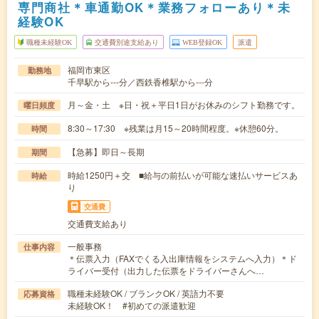
専門商社＊車通勤OK＊業務フォローあり＊未
経験OK
職種未経験OK
交通費別途支給あり
WEB登録OK
派遣
福岡市東区
勤務地
千早駅から---分／西鉄香椎駅から---分
月～金・土 ※日・祝＋平日1日がお休みのシフト勤務です。
曜日頻度
8:30～17:30 ※残業は月15～20時間程度。※休憩60分。
時間
【急募】即日～長期
期間
時給1250円＋交 ■給与の前払いが可能な速払いサービスあ
時給
り
交通費
交通費支給あり
一般事務
仕事内容
＊伝票入力（FAXでくる入出庫情報をシステムへ入力）＊ド
ライバー受付（出力した伝票をドライバーさんへ…
職種未経験OK / ブランクOK / 英語力不要
応募資格
未経験OK！ #初めての派遣歓迎