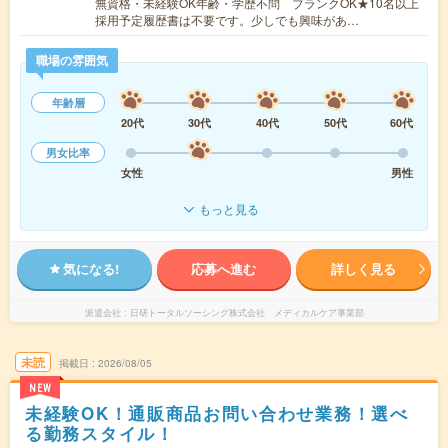
無資格・未経験OK年齢・学歴不問 ブランクOK★10名以上
採用予定履歴書は不要です。少しでも興味があ…
職場の雰囲気
年齢層
20代
30代
40代
50代
60代
男女比率
女性
男性
もっと見る
気になる!
応募へ進む
詳しく見る
派遣会社
日研トータルソーシング株式会社 メディカルケア事業部
未読
掲載日
2026/08/05
NEW
未経験OK！通販商品お問い合わせ業務！選べ
る勤務スタイル！