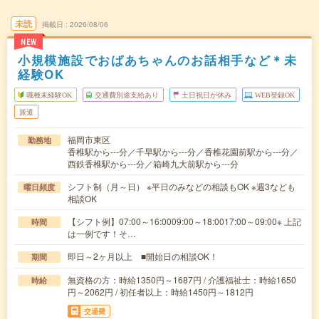
未読
掲載日
2026/08/06
NEW
小規模施設でおばあちゃんのお話相手など＊未
経験OK
職種未経験OK
交通費別途支給あり
土日祝日が休み
WEB登録OK
派遣
福岡市東区
勤務地
香椎駅から---分／千早駅から---分／香椎花園前駅から---分／
西鉄香椎駅から---分／箱崎九大前駅から---分
シフト制（月～日） ※平日のみなどの相談もOK ※週3なども
曜日頻度
相談OK
【シフト例】07:00～16:0009:00～18:0017:00～09:00※ 上記
時間
は一例です！そ…
即日～2ヶ月以上 ■開始日の相談OK！
期間
無資格の方：時給1350円～1687円 / 介護福祉士：時給1650
時給
円～2062円 / 初任者以上：時給1450円～1812円
交通費