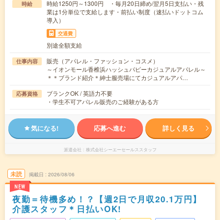
時給1250円～1300円 ・毎月20日締め/翌月5日支払い・残
時給
業は1分単位で支給します・前払い制度（速払いドットコム
導入）
交通費
別途全額支給
販売（アパレル・ファッション・コスメ）
仕事内容
～イオンモール香椎浜ハッシュパピーカジュアルアパレル～
＊＊ブランド紹介＊紳士服売場にてカジュアルアパ…
ブランクOK / 英語力不要
応募資格
・学生不可アパレル販売のご経験がある方
気になる!
応募へ進む
詳しく見る
派遣会社
株式会社シーエーセールススタッフ
未読
掲載日
2026/08/06
NEW
夜勤＝待機多め！？【週2日で月収20.1万円】
介護スタッフ＊日払いOK!