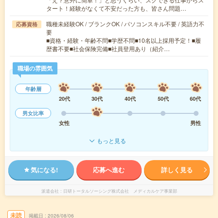
タート！経験がなくて不安だった方も、皆さん問題…
職種未経験OK / ブランクOK / パソコンスキル不要 / 英語力不
応募資格
要
■資格・経験・年齢不問■学歴不問■10名以上採用予定！■履
歴書不要■社会保険完備■社員登用あり（紹介…
職場の雰囲気
年齢層
20代
30代
40代
50代
60代
男女比率
女性
男性
もっと見る
気になる!
応募へ進む
詳しく見る
派遣会社
日研トータルソーシング株式会社 メディカルケア事業部
未読
掲載日
2026/08/06