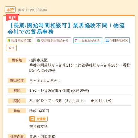
未読
掲載日
2026/08/06
NEW
【長期/開始時間相談可】業界経験不問！物流
会社での貿易事務
職種未経験OK
交通費別途支給あり
土日祝日が休み
WEB登録OK
派遣
福岡市東区
勤務地
香椎花園前駅から徒歩21分／西鉄香椎駅から徒歩28分／香椎
駅から徒歩30分
月～金※土日休み！
曜日頻度
8:30～17:30(実働:8時間) (休憩60分)
時間
2026/10/上旬～長期（3カ月以上） ★10月～OK！
期間
時給1400円
時給
交通費
交通費支給
貿易・国際事務
仕事内容