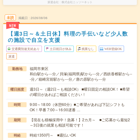
派遣会社
株式会社ニッソーネット
未読
掲載日
2026/08/06
NEW
【週3日～＆土日休】料理の手伝いなど少人数
の施設で自立を支援
交通費別途支給あり
土日祝日が休み
残業なし
WEB登録OK
派遣
福岡市東区
勤務地
和白駅から---分／貝塚(福岡県)駅から---分／西鉄香椎駅から--
-分／箱崎宮前駅から---分／唐の原駅から---分
週3日～（週2日～も相談OK） ■曜日固定の相談OK！ ■希望
曜日頻度
の曜日があればご相談ください！
9:00～18:00（休憩60分）■ご希望があれば下記シフトも
時間
OK！早番 7:00～16:00遅番 …
【現在も積極採用中！急募！】2カ月～ ■ご応募から最短2
期間
～3日後の就業も相談可能です！
時給1350円～ ■週払いOK
時給