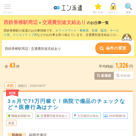
メニュー
気になる!
ログイン
検索
西鉄香椎駅周辺
×
交通費別途支給あり
のお仕事一覧
西鉄香椎駅の派遣のお仕事情報です。
オフィスワーク・事務系
、
営業・販売・サービ
ス系
、
クリエイティブ系
などのお仕事を取り揃えています。交通費別途支給ありの条
件の他に、
職種未経験OK
、
友だちと一緒の応募OK
、
週4日勤務
などのこだわり条件も
取り揃えています。
条件の変更
西鉄香椎駅周辺 / 交通費別途支給あり
43
1,326
全
件
平均時給:
円
時給順
新着順
未読
掲載日
2026/08/07
NEW
3ヵ月で71万円稼ぐ！病院で備品のチェックな
ど＊医療行為はナシ
職種未経験OK
交通費別途支給あり
土日祝日が休み
WEB登録OK
派遣
福岡市東区
勤務地