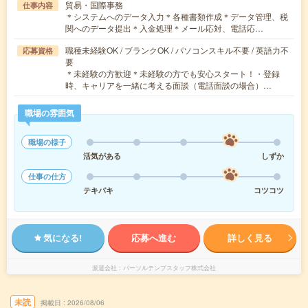
貿易・国際事務
仕事内容
＊システムへのデータ入力＊各種書類作成＊データ管理、税
関へのデータ提出＊入金処理＊メール応対、電話応…
職種未経験OK / ブランクOK / パソコンスキル不要 / 英語力不
応募資格
要
＊未経験の方歓迎＊未経験の方でも安心スタート！・登録
時、キャリアを一緒に考える面談（電話面談の場合）…
職場の雰囲気
職場の様子
活気がある
しずか
仕事の仕方
テキパキ
コツコツ
気になる!
応募へ進む
詳しく見る
派遣会社
パーソルテンプスタッフ株式会社
未読
掲載日
2026/08/06