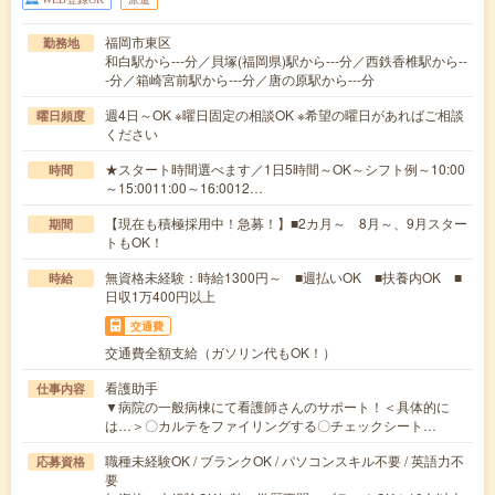
福岡市東区
勤務地
和白駅から---分／貝塚(福岡県)駅から---分／西鉄香椎駅から--
-分／箱崎宮前駅から---分／唐の原駅から---分
週4日～OK ※曜日固定の相談OK ※希望の曜日があればご相談
曜日頻度
ください
★スタート時間選べます／1日5時間～OK～シフト例～10:00
時間
～15:0011:00～16:0012…
【現在も積極採用中！急募！】■2カ月～ 8月～、9月スター
期間
トもOK！
無資格未経験：時給1300円～ ■週払いOK ■扶養内OK ■
時給
日収1万400円以上
交通費
交通費全額支給（ガソリン代もOK！）
看護助手
仕事内容
▼病院の一般病棟にて看護師さんのサポート！＜具体的に
は…＞〇カルテをファイリングする〇チェックシート…
職種未経験OK / ブランクOK / パソコンスキル不要 / 英語力不
応募資格
要