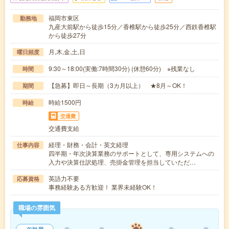
福岡市東区
勤務地
九産大前駅から徒歩15分／香椎駅から徒歩25分／西鉄香椎駅
から徒歩27分
月,木,金,土,日
曜日頻度
9:30～18:00(実働:7時間30分) (休憩60分) ※残業なし
時間
【急募】即日～長期（3カ月以上） ★8月～OK！
期間
時給1500円
時給
交通費
交通費支給
経理・財務・会計・英文経理
仕事内容
四半期・年次決算業務のサポートとして、専用システムへの
入力や決算仕訳処理、売掛金管理を担当していただ…
英語力不要
応募資格
事務経験ある方歓迎！ 業界未経験OK！
職場の雰囲気