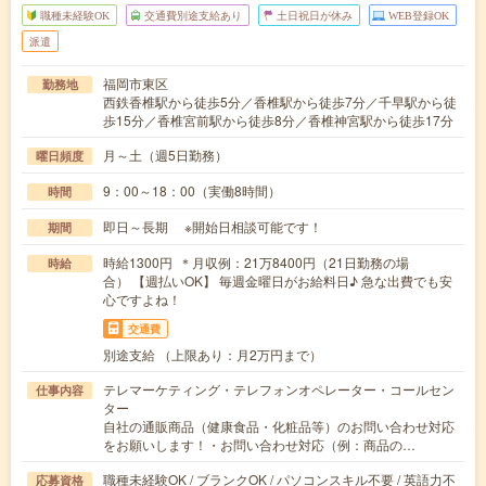
職種未経験OK
交通費別途支給あり
土日祝日が休み
WEB登録OK
派遣
福岡市東区
勤務地
西鉄香椎駅から徒歩5分／香椎駅から徒歩7分／千早駅から徒
歩15分／香椎宮前駅から徒歩8分／香椎神宮駅から徒歩17分
月～土（週5日勤務）
曜日頻度
9：00～18：00（実働8時間）
時間
即日～長期 ※開始日相談可能です！
期間
時給1300円 ＊月収例：21万8400円（21日勤務の場
時給
合） 【週払いOK】 毎週金曜日がお給料日♪ 急な出費でも安
心ですよね！
交通費
別途支給 （上限あり：月2万円まで）
テレマーケティング・テレフォンオペレーター・コールセン
仕事内容
ター
自社の通販商品（健康食品・化粧品等）のお問い合わせ対応
をお願いします！・お問い合わせ対応（例：商品の…
職種未経験OK / ブランクOK / パソコンスキル不要 / 英語力不
応募資格