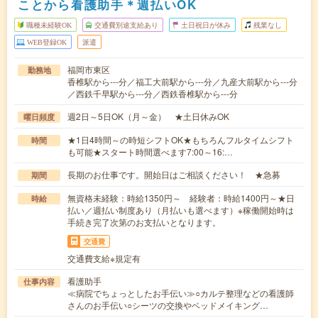
ことから看護助手＊週払いOK
職種未経験OK
交通費別途支給あり
土日祝日が休み
残業なし
WEB登録OK
派遣
福岡市東区
勤務地
香椎駅から---分／福工大前駅から---分／九産大前駅から---分
／西鉄千早駅から---分／西鉄香椎駅から---分
週2日～5日OK（月～金） ★土日休みOK
曜日頻度
★1日4時間～の時短シフトOK★もちろんフルタイムシフト
時間
も可能★スタート時間選べます7:00～16:…
長期のお仕事です。開始日はご相談ください！ ★急募
期間
無資格未経験：時給1350円～ 経験者：時給1400円～★日
時給
払い／週払い制度あり（月払いも選べます）※稼働開始時は
手続き完了次第のお支払いとなります。
交通費
交通費支給※規定有
看護助手
仕事内容
≪病院でちょっとしたお手伝い≫○カルテ整理などの看護師
さんのお手伝い○シーツの交換やベッドメイキング…