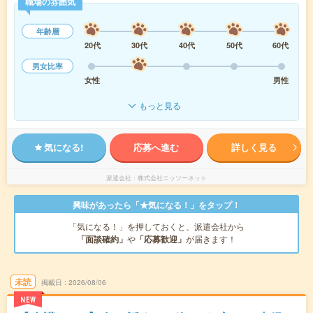
職場の雰囲気
年齢層
20代
30代
40代
50代
60代
男女比率
女性
男性
もっと見る
気になる!
応募へ進む
詳しく見る
派遣会社
株式会社ニッソーネット
興味があったら「★気になる！」をタップ！
「気になる！」を押しておくと、派遣会社から
「面談確約」
や
「応募歓迎」
が届きます！
未読
掲載日
2026/08/06
NEW