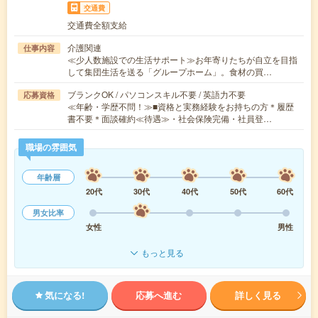
交通費
交通費全額支給
介護関連
仕事内容
≪少人数施設での生活サポート≫お年寄りたちが自立を目指
して集団生活を送る「グループホーム」。食材の買…
ブランクOK / パソコンスキル不要 / 英語力不要
応募資格
≪年齢・学歴不問！≫■資格と実務経験をお持ちの方＊履歴
書不要＊面談確約≪待遇≫・社会保険完備・社員登…
職場の雰囲気
年齢層
20代
30代
40代
50代
60代
男女比率
女性
男性
もっと見る
気になる!
応募へ進む
詳しく見る