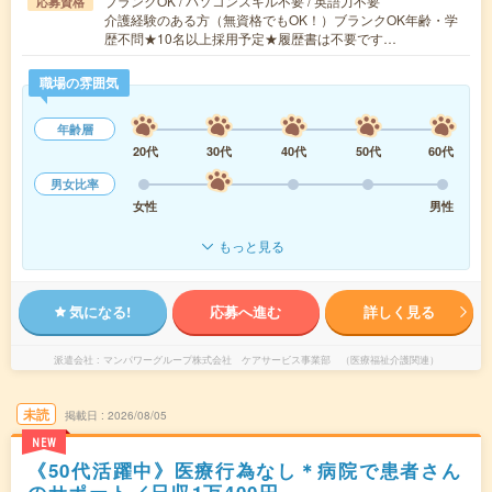
ブランクOK / パソコンスキル不要 / 英語力不要
応募資格
介護経験のある方（無資格でもOK！）ブランクOK年齢・学
歴不問★10名以上採用予定★履歴書は不要です…
職場の雰囲気
年齢層
20代
30代
40代
50代
60代
男女比率
女性
男性
もっと見る
気になる!
応募へ進む
詳しく見る
派遣会社
マンパワーグループ株式会社 ケアサービス事業部 （医療福祉介護関連）
未読
掲載日
2026/08/05
NEW
《50代活躍中》医療行為なし＊病院で患者さん