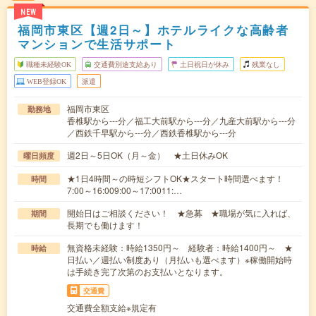
NEW
福岡市東区【週2日～】ホテルライクな高齢者
マンションで生活サポート
職種未経験OK
交通費別途支給あり
土日祝日が休み
残業なし
WEB登録OK
派遣
福岡市東区
勤務地
香椎駅から---分／福工大前駅から---分／九産大前駅から---分
／西鉄千早駅から---分／西鉄香椎駅から---分
週2日～5日OK（月～金） ★土日休みOK
曜日頻度
★1日4時間～の時短シフトOK★スタート時間選べます！
時間
7:00～16:009:00～17:0011:…
開始日はご相談ください！ ★急募 ★職場が気に入れば、
期間
長期でも働けます！
無資格未経験：時給1350円～ 経験者：時給1400円～ ★
時給
日払い／週払い制度あり（月払いも選べます）※稼働開始時
は手続き完了次第のお支払いとなります。
交通費
交通費全額支給※規定有