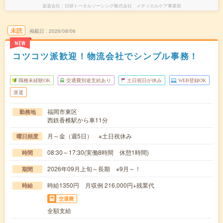
派遣会社
日研トータルソーシング株式会社 メディカルケア事業部
未読
掲載日
2026/08/06
NEW
コツコツ派歓迎！物流会社でシンプル事務！
職種未経験OK
交通費別途支給あり
土日祝日が休み
WEB登録OK
派遣
福岡市東区
勤務地
西鉄香椎駅から車11分
月～金（週5日） ※土日祝休み
曜日頻度
08:30～17:30(実働8時間 休憩1時間)
時間
2026年09月上旬～長期 ※9月～！
期間
時給1350円 月収例 216,000円+残業代
時給
交通費
全額支給