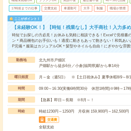
職種未経験OK
ブランクOK
英語不要
履歴書不要
40～50代活躍
17時前までの仕事
交費支給
車通勤可
大手
制服
職場が禁煙
ここがポイント！
【未経験OK！】【時短！残業なし】大手商社！入力多
時短でお探しの方必見！お休みも気軽に相談できる！Excelで見積
ン＊商品梱包のお手伝いも！適度に動きもあって飽きない！和気あいあ
P完備＊服装はカジュアルOK＊髪型やネイルも自由！にぎやかな雰囲
勤務地
北九州市戸畑区
戸畑駅から徒歩6分／小倉(福岡県)駅から車14分
曜日頻度
月～金（週5日） ※【土日祝休み】夏季休暇8/9～8/1
時間
09:00～16:30(実働6時間30分 休憩1時間)※9時～1
期間
【急募】即日～長期 ※8月～！
時給
時給1230円～1250円 月収例 159,900円～162,500円
交通費
全額支給