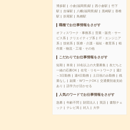
博多駅
小倉(福岡県)駅
西小倉駅
竹下
駅
吉塚駅
八幡(福岡県)駅
黒崎駅
香椎
駅
折尾駅
鳥栖駅
職種でお仕事情報をさがす
オフィスワーク・事務系
営業・販売・サー
ビス系
クリエイティブ系
IT・エンジニア
系
技術系
医療・介護・福祉・教育系
軽
作業・物流・工場・その他
こだわりでお仕事情報をさがす
短期
単発
10名以上の大量募集
友だちと
一緒の応募OK
在宅・リモートワーク
週2
～3日勤務
週4日勤務
土日祝のみ勤務
残
業なし
副業・WワークOK
交通費別途支給
あり
語学力が活かせる
人気のワードでお仕事情報をさがす
急募
年齢不問
財団法人
英語
書類チェ
ック
テレビ局
封入
大学