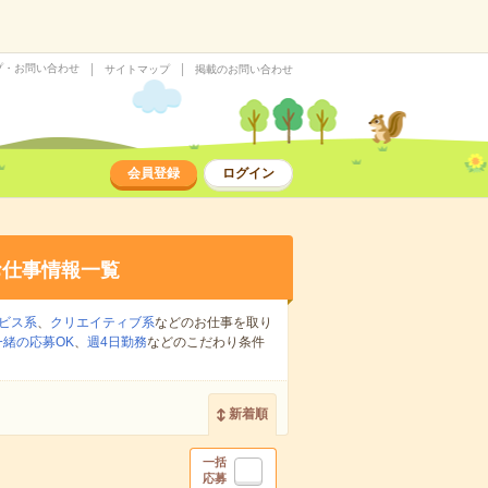
プ・お問い合わせ
サイトマップ
掲載のお問い合わせ
会員登録
ログイン
お仕事情報一覧
ビス系
、
クリエイティブ系
などのお仕事を取り
緒の応募OK
、
週4日勤務
などのこだわり条件
新着順
一括
応募