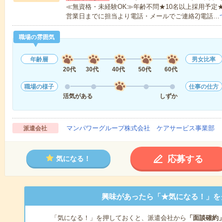
≪無資格・未経験OK≫年齢不問★10名以上採用予定
営業日までに担当より電話・メールでご連絡2)電話…
職場の雰囲気
年齢層
男女比率
20代
30代
40代
50代
60代
職場の様子
仕事の仕方
活気がある
しずか
マンパワーグループ株式会社 ケアサービス事業部 
派遣会社
応募する
気になる！
興味があったら「★気になる！」を
「気になる！」を押しておくと、派遣会社から
「面談確約