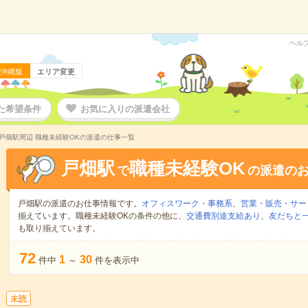
ヘル
沖縄版
エリア変更
た希望条件
お気に入りの派遣会社
戸畑駅周辺 職種未経験OKの派遣の仕事一覧
戸畑駅
職種未経験OK
で
の派遣の
戸畑駅の派遣のお仕事情報です。
オフィスワーク・事務系
、
営業・販売・サー
揃えています。職種未経験OKの条件の他に、
交通費別途支給あり
、
友だちと一
も取り揃えています。
72
1
30
件中
～
件を表示中
未読