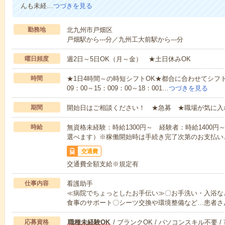
んも未経…
つづきを見る
勤務地
北九州市戸畑区
戸畑駅から---分／九州工大前駅から---分
曜日頻度
週2日～5日OK（月～金） ★土日休みOK
時間
★1日4時間～の時短シフトOK★都合に合わせてシフト
09：00～15：009：00～18：001…
つづきを見る
期間
開始日はご相談ください！ ★急募 ★職場が気に入
時給
無資格未経験：時給1300円～ 経験者：時給1400
選べます）※稼働開始時は手続き完了次第のお支払い
交通費
交通費全額支給※規定有
仕事内容
看護助手
≪病院でちょっとしたお手伝い≫〇お手洗い・入浴な
食事のサポート〇シーツ交換や環境整備など…患者さ
応募資格
職種未経験OK
/ ブランクOK / パソコンスキル不要 /