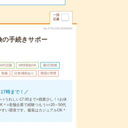
一括
応募
No.PTKO26-0599960
険の手続きサポー
50代活躍
WEB登録OK
週5日勤務
制服
社食/補助あり
職場が禁煙
17時まで！／
うれしい17:00まで×残業少し！○お休
＊○老舗企業で経験つもう○○20～50代
やすい環境です。服装はカジュアルOK＊