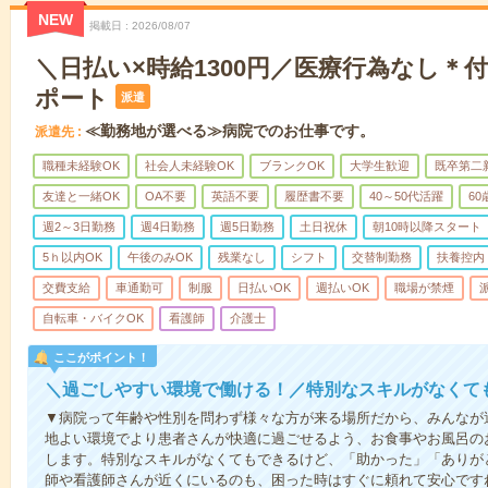
NEW
掲載日
2026/08/07
＼日払い×時給1300円／医療行為なし＊
ポート
派遣
≪勤務地が選べる≫病院でのお仕事です。
派遣先
職種未経験OK
社会人未経験OK
ブランクOK
大学生歓迎
既卒第二
友達と一緒OK
OA不要
英語不要
履歴書不要
40～50代活躍
6
週2～3日勤務
週4日勤務
週5日勤務
土日祝休
朝10時以降スタート
5ｈ以内OK
午後のみOK
残業なし
シフト
交替制勤務
扶養控内
交費支給
車通勤可
制服
日払いOK
週払いOK
職場が禁煙
自転車・バイクOK
看護師
介護士
ここがポイント！
＼過ごしやすい環境で働ける！／特別なスキルがなくて
▼病院って年齢や性別を問わず様々な方が来る場所だから、みんなが
地よい環境でより患者さんが快適に過ごせるよう、お食事やお風呂の
します。特別なスキルがなくてもできるけど、「助かった」「ありが
師や看護師さんが近くにいるのも、困った時はすぐに頼れて安心です