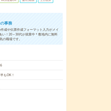
WEB登録OK
週5日勤務
土日祝休
めの事務
書の作成や伝票作成フォーマット入力がメイ
い！20～30代が就業中＊敷地内に無料
気の職場です。
6
7時半もOK！