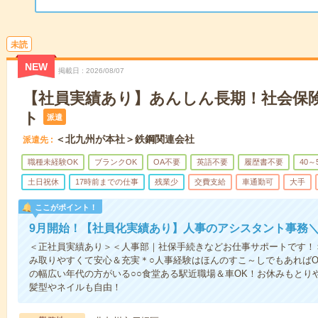
未読
NEW
掲載日
2026/08/07
【社員実績あり】あんしん長期！社会保
ト
派遣
＜北九州が本社＞鉄鋼関連会社
派遣先
職種未経験OK
ブランクOK
OA不要
英語不要
履歴書不要
40～
土日祝休
17時前までの仕事
残業少
交費支給
車通勤可
大手
ここがポイント！
9月開始！【社員化実績あり】人事のアシスタント事務＼
＜正社員実績あり＞＜人事部｜社保手続きなどお仕事サポートです！＞○
み取りやすくて安心＆充実＊○人事経験はほんのすこ～しでもあればOK
の幅広い年代の方がいる○○食堂ある駅近職場＆車OK！お休みもとり
髪型やネイルも自由！