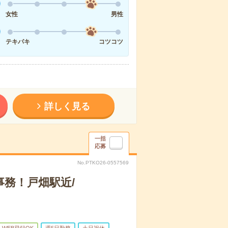
女性
男性
テキパキ
コツコツ
詳しく見る
一括
応募
No.PTKO26-0557569
ン事務！戸畑駅近/