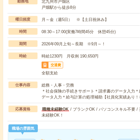
勤務地
北九州市戸畑区
戸畑駅から徒歩8分
曜日頻度
月～金（週5日） ※【土日祝休み】
時間
08:30～17:00(実働7時間45分 休憩45分)
期間
2026年09月上旬～長期 ※9月～！
時給
時給1230円 月収例 190,650円
交通費
全額支給
仕事内容
総務・人事・労務
＊社会保険の手続きサポート＊請求書のデータ入力＊
データ入力＊給与計算の処理補助【社員化実績あり！
応募資格
職種未経験OK
/ ブランクOK / パソコンスキル不要 /
未経験OK！
職場の雰囲気