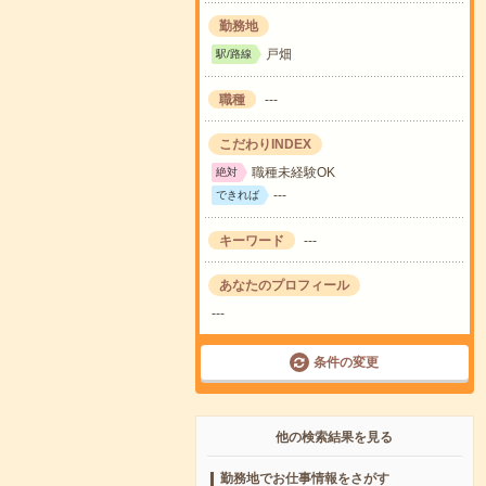
勤務地
戸畑
駅/路線
職種
---
こだわりINDEX
職種未経験OK
絶対
---
できれば
キーワード
---
あなたのプロフィール
---
条件の変更
他の検索結果を見る
勤務地でお仕事情報をさがす