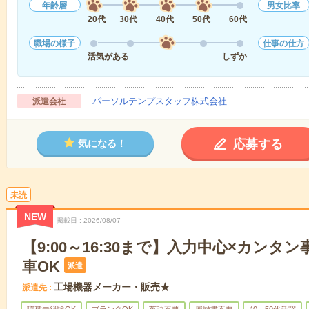
年齢層
男女比率
20代
30代
40代
50代
60代
職場の様子
仕事の仕方
活気がある
しずか
パーソルテンプスタッフ株式会社
派遣会社
応募する
気になる！
未読
NEW
掲載日
2026/08/07
【9:00～16:30まで】入力中心×カンタ
車OK
派遣
工場機器メーカー・販売★
派遣先