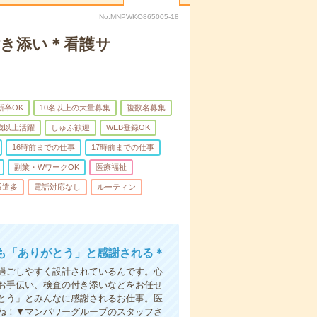
No.MNPWKO865005-18
付き添い＊看護サ
新卒OK
10名以上の大量募集
複数名募集
0歳以上活躍
しゅふ歓迎
WEB登録OK
16時前までの仕事
17時前までの仕事
副業・WワークOK
医療福祉
派遣多
電話対応なし
ルーティン
も「ありがとう」と感謝される＊
過ごしやすく設計されているんです。心
お手伝い、検査の付き添いなどをお任せ
とう」とみんなに感謝されるお仕事。医
ね！▼マンパワーグループのスタッフさ