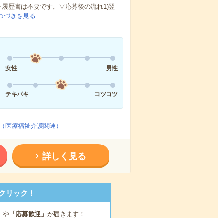
★履歴書は不要です。▽応募後の流れ1)翌
つづきを見る
女性
男性
テキパキ
コツコツ
（医療福祉介護関連）
詳しく見る
クリック！
」
や
「応募歓迎」
が届きます！