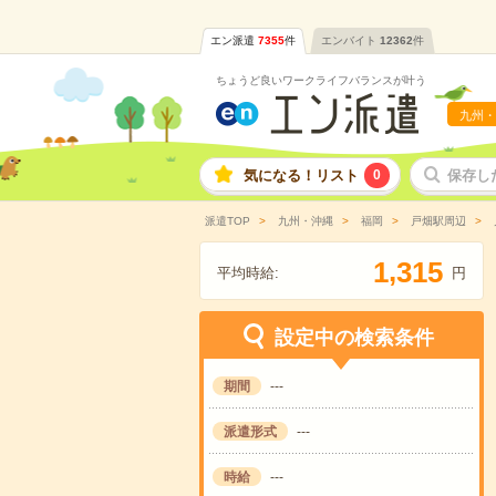
エン派遣
7355
件
エンバイト
12362
件
ちょうど良いワークライフバランスが叶う
九州・
気になる！リスト
0
保存し
派遣TOP
九州・沖縄
福岡
戸畑駅周辺
,
1
3
1
5
平均時給:
円
設定中の検索条件
期間
---
派遣形式
---
時給
---