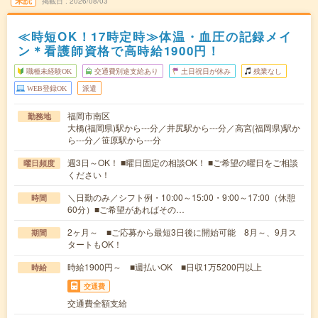
未読
掲載日
2026/08/03
≪時短OK！17時定時≫体温・血圧の記録メイ
ン＊看護師資格で高時給1900円！
職種未経験OK
交通費別途支給あり
土日祝日が休み
残業なし
WEB登録OK
派遣
福岡市南区
勤務地
大橋(福岡県)駅から---分／井尻駅から---分／高宮(福岡県)駅か
ら---分／笹原駅から---分
週3日～OK！ ■曜日固定の相談OK！ ■ご希望の曜日をご相談
曜日頻度
ください！
＼日勤のみ／シフト例・10:00～15:00・9:00～17:00（休憩
時間
60分）■ご希望があればその…
2ヶ月～ ■ご応募から最短3日後に開始可能 8月～、9月ス
期間
タートもOK！
時給1900円～ ■週払いOK ■日収1万5200円以上
時給
交通費
交通費全額支給