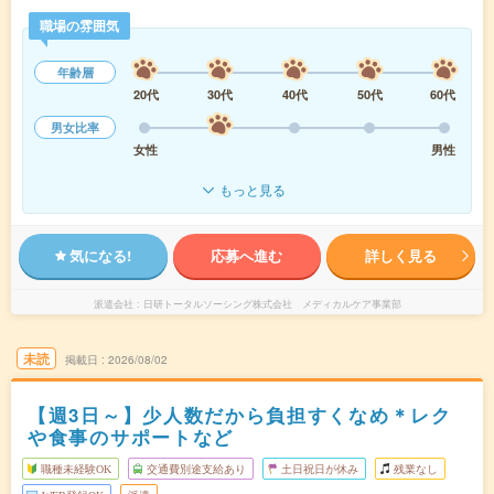
職場の雰囲気
年齢層
20代
30代
40代
50代
60代
男女比率
女性
男性
もっと見る
気になる!
応募へ進む
詳しく見る
派遣会社
日研トータルソーシング株式会社 メディカルケア事業部
未読
掲載日
2026/08/02
【週3日～】少人数だから負担すくなめ＊レク
や食事のサポートなど
職種未経験OK
交通費別途支給あり
土日祝日が休み
残業なし