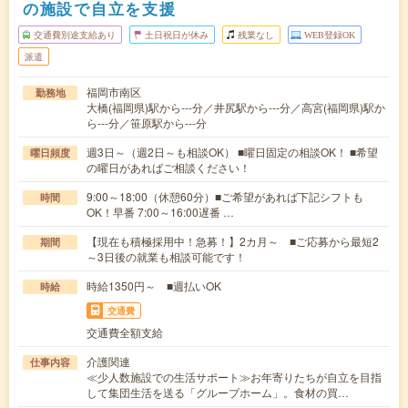
の施設で自立を支援
交通費別途支給あり
土日祝日が休み
残業なし
WEB登録OK
派遣
福岡市南区
勤務地
大橋(福岡県)駅から---分／井尻駅から---分／高宮(福岡県)駅か
ら---分／笹原駅から---分
週3日～（週2日～も相談OK） ■曜日固定の相談OK！ ■希望
曜日頻度
の曜日があればご相談ください！
9:00～18:00（休憩60分）■ご希望があれば下記シフトも
時間
OK！早番 7:00～16:00遅番 …
【現在も積極採用中！急募！】2カ月～ ■ご応募から最短2
期間
～3日後の就業も相談可能です！
時給1350円～ ■週払いOK
時給
交通費
交通費全額支給
介護関連
仕事内容
≪少人数施設での生活サポート≫お年寄りたちが自立を目指
して集団生活を送る「グループホーム」。食材の買…