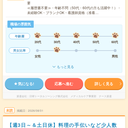
要
≪履歴書不要≫・年齢不問（50代・60代の方も活躍中！）・
未経験OK・ブランクOK・看護師資格（准看…
職場の雰囲気
年齢層
20代
30代
40代
50代
60代
男女比率
女性
男性
もっと見る
気になる!
応募へ進む
詳しく見る
派遣会社
日研トータルソーシング株式会社 メディカルケア事業部 ナース派遣
未読
掲載日
2026/08/01
【週3日～＆土日休】料理の手伝いなど少人数