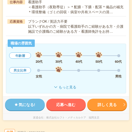
看護助手
仕事内容
＜看護助手（夜勤専従）＞＊配膳・下膳・配茶＊備品の補充
＊環境整備（ゴミの回収・病室や共有スペースの清…
ブランクOK / 英語力不要
応募資格
以下いずれかの方・病院で看護助手のご経験がある方・介護
施設で介護職のご経験がある方・看護師免許をお持…
職場の雰囲気
年齢層
20代
30代
40代
50代
60代
男女比率
女性
男性
もっと見る
気になる!
応募へ進む
詳しく見る
派遣会社
株式会社ルフト・メディカルケア 福岡支店