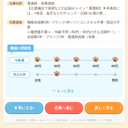
看護師・准看護師
仕事内容
【介護施設で体調などの記録がメイン＊看護師】▼具体的に
は…○体温、血圧などのチェック・記録○お薬の飲…
職種未経験OK / ブランクOK / パソコンスキル不要 / 英語力不
応募資格
要
≪履歴書不要≫・年齢不問（50代・60代の方も活躍中！）・
未経験OK・ブランクOK・看護師資格（准看…
職場の雰囲気
年齢層
20代
30代
40代
50代
60代
男女比率
女性
男性
もっと見る
気になる!
応募へ進む
詳しく見る
派遣会社
日研トータルソーシング株式会社 メディカルケア事業部 ナース派遣