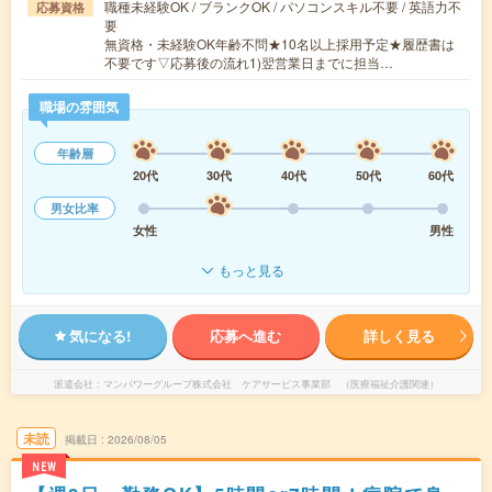
職種未経験OK / ブランクOK / パソコンスキル不要 / 英語力不
応募資格
要
無資格・未経験OK年齢不問★10名以上採用予定★履歴書は
不要です▽応募後の流れ1)翌営業日までに担当…
職場の雰囲気
年齢層
20代
30代
40代
50代
60代
男女比率
女性
男性
もっと見る
気になる!
応募へ進む
詳しく見る
派遣会社
マンパワーグループ株式会社 ケアサービス事業部 （医療福祉介護関連）
未読
掲載日
2026/08/05
NEW