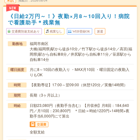
未読
掲載日
2026/08/04
NEW
《日給2万円～！》夜勤×月8～10回入り！病院
で看護助手＊残業無
交通費別途支給あり
残業なし
WEB登録OK
派遣
福岡市南区
勤務地
大橋(福岡県)駅から徒歩10分／竹下駅から徒歩14分／高宮(福
岡県)駅から自転車8分／井尻駅から自転車11分／笹原駅から
自転車14分
月に8～10回の夜勤入り ・MAX月10回 ・曜日固定の夜勤入
曜日頻度
りもOK
【夜勤専従】17:00～翌09:00（休憩120分／実働14時間）
時間
長期（3ヶ月以上）
期間
日額23,080円（夜勤手当含む）【月収例】月8回：184,640
時給
円／月10回：230,800円 ＊日給＝時給1220円×14時間+夜
勤手当6,000円にて算出
交通費
全額支給