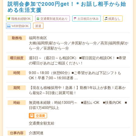
説明会参加で2000円get！＊お話し相手から始
める生活支援
職種未経験OK
交通費別途支給あり
土日祝日が休み
残業なし
WEB登録OK
派遣
福岡市南区
勤務地
大橋(福岡県)駅から---分／井尻駅から---分／高宮(福岡県)駅か
ら---分／笹原駅から---分
週3日～（週2日～も相談OK） ■曜日固定の相談OK！ ■希望
曜日頻度
の曜日があればご相談ください！
9:00～18:00（休憩60分）■ご希望があれば下記シフトも
時間
OK！早番 7:00～16:00遅番 …
【現在も積極採用中！急募！】勤務1年以上が多数！応募か
期間
ら最短2～3日後に就業可能！
無資格未経験：時給1300円～ ■週払いOK ■扶養内OK ■
時給
日収1万400円以上
交通費
交通費全額支給
介護関連
仕事内容