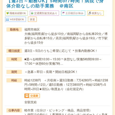
【週3日～勤務OK】5時間or7時間！病院で身
体介助なしの助手業務 ＠南区
職種未経験OK
交通費別途支給あり
土日祝日が休み
残業なし
WEB登録OK
派遣
福岡市南区
勤務地
大橋(福岡県)駅から徒歩10分／南福岡駅から自転車20分／博
多駅から自転車15分／高宮(福岡県)駅から徒歩19分／竹下駅
から徒歩15分
週3日～5日のうちご希望に応じて ＊扶養内勤務OK！
曜日頻度
■選べる時間10:00～15:00＊休憩なし/実働5時間09:00～
時間
17:00＊休憩60分/実働7時…
＜急募＞即日～長期＊開始日相談OK！
期間
時給1238円 ＜月収例＞週3日勤務：7万4280円＝時給1238
時給
円×5時間×12日／週5日勤務：12万3800円＝時給1238円×5
時間×20日★前払い制度あり（会社規定内）
交通費
全額支給
軽作業（仕分け・ピッキング・検品、商品管理）
仕事内容
＼病院で介助なし！看護師さんのカンタンサポート／＜具体