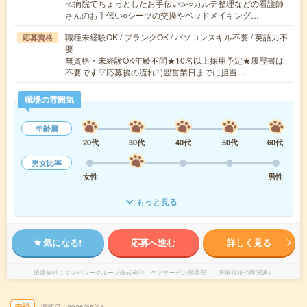
≪病院でちょっとしたお手伝い≫○カルテ整理などの看護師
さんのお手伝い○シーツの交換やベッドメイキング…
職種未経験OK / ブランクOK / パソコンスキル不要 / 英語力不
応募資格
要
無資格・未経験OK年齢不問★10名以上採用予定★履歴書は
不要です▽応募後の流れ1)翌営業日までに担当…
職場の雰囲気
年齢層
20代
30代
40代
50代
60代
男女比率
女性
男性
もっと見る
気になる!
応募へ進む
詳しく見る
派遣会社
マンパワーグループ株式会社 ケアサービス事業部 （医療福祉介護関連）
未読