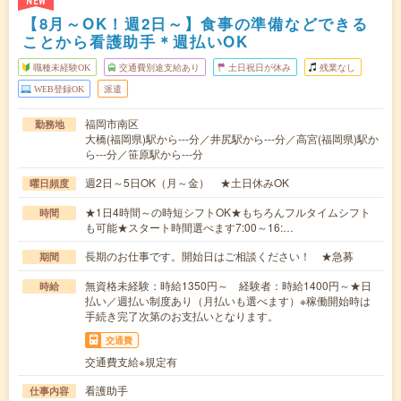
NEW
【8月～OK！週2日～】食事の準備などできる
ことから看護助手＊週払いOK
職種未経験OK
交通費別途支給あり
土日祝日が休み
残業なし
WEB登録OK
派遣
福岡市南区
勤務地
大橋(福岡県)駅から---分／井尻駅から---分／高宮(福岡県)駅か
ら---分／笹原駅から---分
週2日～5日OK（月～金） ★土日休みOK
曜日頻度
★1日4時間～の時短シフトOK★もちろんフルタイムシフト
時間
も可能★スタート時間選べます7:00～16:…
長期のお仕事です。開始日はご相談ください！ ★急募
期間
無資格未経験：時給1350円～ 経験者：時給1400円～★日
時給
払い／週払い制度あり（月払いも選べます）※稼働開始時は
手続き完了次第のお支払いとなります。
交通費
交通費支給※規定有
看護助手
仕事内容