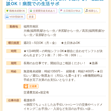
談OK！病院での生活サポ
職種未経験OK
交通費別途支給あり
土日祝日が休み
残業なし
WEB登録OK
派遣
福岡市南区
勤務地
大橋(福岡県)駅から---分／井尻駅から---分／高宮(福岡県)駅か
ら---分／笹原駅から---分
週2日～5日OK（月～金） ★土日休みOK
曜日頻度
★1日4時間～の時短シフトOK★都合に合わせてシフトが決
時間
められますシフト例：7：00～16：009：…
長期のお仕事です。開始日はご相談ください！ ★急募
期間
無資格未経験：時給1350円～ 経験者：時給1400円～★日
時給
払い／週払い制度あり（月払いも選べます）※稼働開始時は
手続き完了次第のお支払いとなります。
交通費
交通費支給※規定有
看護助手
仕事内容
≪病院でちょっとしたお手伝い≫○シーツの交換やベッドメ
イキング〇お手洗い・入浴など生活のお手伝い○診…