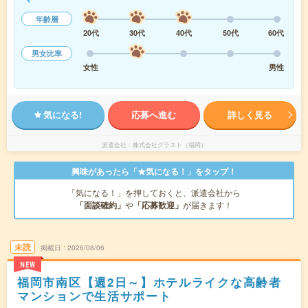
年齢層
20代
30代
40代
50代
60代
男女比率
女性
男性
気になる!
応募へ進む
詳しく見る
派遣会社
株式会社グラスト（福岡）
興味があったら「★気になる！」をタップ！
「気になる！」を押しておくと、派遣会社から
「面談確約」
や
「応募歓迎」
が届きます！
未読
掲載日
2026/08/06
NEW
福岡市南区【週2日～】ホテルライクな高齢者
マンションで生活サポート