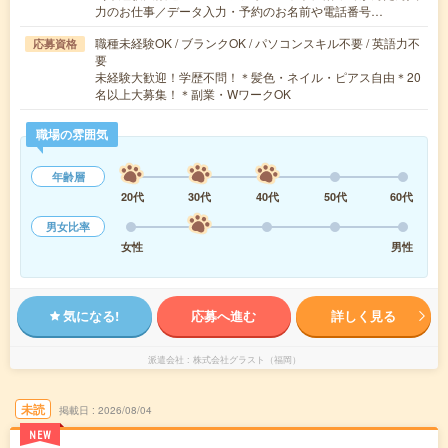
力のお仕事／データ入力・予約のお名前や電話番号…
職種未経験OK / ブランクOK / パソコンスキル不要 / 英語力不
応募資格
要
未経験大歓迎！学歴不問！＊髪色・ネイル・ピアス自由＊20
名以上大募集！＊副業・WワークOK
職場の雰囲気
年齢層
20代
30代
40代
50代
60代
男女比率
女性
男性
気になる!
応募へ進む
詳しく見る
派遣会社
株式会社グラスト（福岡）
未読
掲載日
2026/08/04
NEW