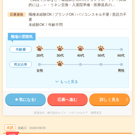
的には…＞・リネン交換・入退院準備・医療器具の…
職種未経験OK / ブランクOK / パソコンスキル不要 / 英語力不
応募資格
要
未経験OK！年齢不問
職場の雰囲気
年齢層
20代
30代
40代
50代
60代
男女比率
女性
男性
もっと見る
気になる!
応募へ進む
詳しく見る
派遣会社
株式会社ルフト・メディカルケア 福岡支店
未読
掲載日
2026/08/05