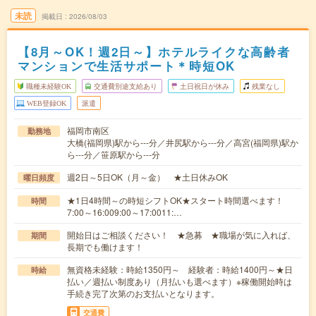
未読
掲載日
2026/08/03
【8月～OK！週2日～】ホテルライクな高齢者
マンションで生活サポート＊時短OK
職種未経験OK
交通費別途支給あり
土日祝日が休み
残業なし
WEB登録OK
派遣
福岡市南区
勤務地
大橋(福岡県)駅から---分／井尻駅から---分／高宮(福岡県)駅か
ら---分／笹原駅から---分
週2日～5日OK（月～金） ★土日休みOK
曜日頻度
★1日4時間～の時短シフトOK★スタート時間選べます！
時間
7:00～16:009:00～17:0011:…
開始日はご相談ください！ ★急募 ★職場が気に入れば、
期間
長期でも働けます！
無資格未経験：時給1350円～ 経験者：時給1400円～★日
時給
払い／週払い制度あり（月払いも選べます）※稼働開始時は
手続き完了次第のお支払いとなります。
交通費