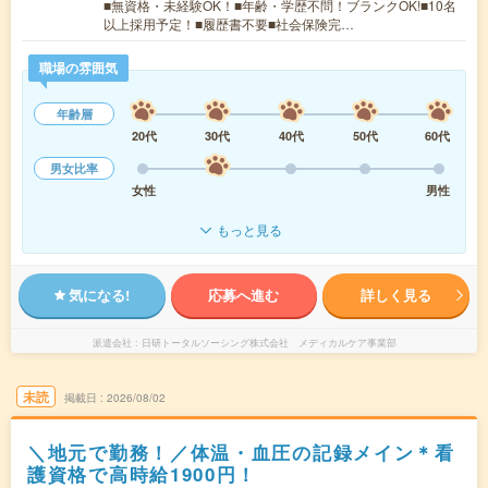
■無資格・未経験OK！■年齢・学歴不問！ブランクOK!■10名
以上採用予定！■履歴書不要■社会保険完…
職場の雰囲気
年齢層
20代
30代
40代
50代
60代
男女比率
女性
男性
もっと見る
気になる!
応募へ進む
詳しく見る
派遣会社
日研トータルソーシング株式会社 メディカルケア事業部
未読
掲載日
2026/08/02
＼地元で勤務！／体温・血圧の記録メイン＊看
護資格で高時給1900円！