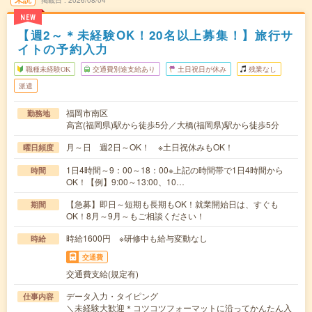
掲載日
2026/08/04
NEW
【週2～＊未経験OK！20名以上募集！】旅行サ
イトの予約入力
職種未経験OK
交通費別途支給あり
土日祝日が休み
残業なし
派遣
福岡市南区
勤務地
高宮(福岡県)駅から徒歩5分／大橋(福岡県)駅から徒歩5分
月～日 週2日～OK！ ※土日祝休みもOK！
曜日頻度
1日4時間～9：00～18：00※上記の時間帯で1日4時間から
時間
OK！【例】9:00～13:00、10…
【急募】即日～短期も長期もOK！就業開始日は、すぐも
期間
OK！8月～9月～もご相談ください！
時給1600円 ※研修中も給与変動なし
時給
交通費
交通費支給(規定有)
データ入力・タイピング
仕事内容
＼未経験大歓迎＊コツコツフォーマットに沿ってかんたん入