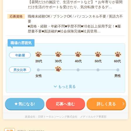
【昼間だけの施設で、生活サポートなど】＊お年寄りが昼間
だけ生活のサポートを受けたり、気分転換できるデ…
職種未経験OK / ブランクOK / パソコンスキル不要 / 英語力不
応募資格
要
■資格・経験・年齢不問■学歴不問■10名以上採用予定！■履
歴書不要■面談確約■社会保険完備■社員登用…
職場の雰囲気
年齢層
20代
30代
40代
50代
60代
男女比率
女性
男性
もっと見る
気になる!
応募へ進む
詳しく見る
派遣会社
日研トータルソーシング株式会社 メディカルケア事業部