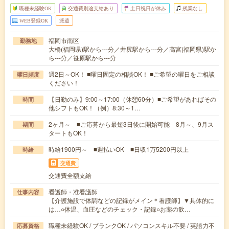
職種未経験OK
交通費別途支給あり
土日祝日が休み
残業なし
WEB登録OK
派遣
福岡市南区
勤務地
大橋(福岡県)駅から---分／井尻駅から---分／高宮(福岡県)駅か
ら---分／笹原駅から---分
週2日～OK！ ■曜日固定の相談OK！ ■ご希望の曜日をご相談
曜日頻度
ください！
【日勤のみ】9:00～17:00（休憩60分）■ご希望があればその
時間
他シフトもOK！（例）8:30～1…
2ヶ月～ ■ご応募から最短3日後に開始可能 8月～、9月ス
期間
タートもOK！
時給1900円～ ■週払いOK ■日収1万5200円以上
時給
交通費
交通費全額支給
看護師・准看護師
仕事内容
【介護施設で体調などの記録がメイン＊看護師】▼具体的に
は…○体温、血圧などのチェック・記録○お薬の飲…
職種未経験OK / ブランクOK / パソコンスキル不要 / 英語力不
応募資格