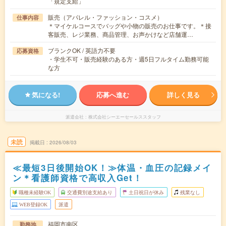
「規定支給」
販売（アパレル・ファッション・コスメ）
仕事内容
＊マイケルコースでバッグや小物の販売のお仕事です。＊接
客販売、レジ業務、商品管理、お声かけなど店舗運…
ブランクOK / 英語力不要
応募資格
・学生不可・販売経験のある方・週5日フルタイム勤務可能
な方
気になる!
応募へ進む
詳しく見る
派遣会社
株式会社シーエーセールススタッフ
未読
掲載日
2026/08/03
≪最短3日後開始OK！≫体温・血圧の記録メイ
ン＊看護師資格で高収入Get！
職種未経験OK
交通費別途支給あり
土日祝日が休み
残業なし
WEB登録OK
派遣
福岡市南区
勤務地