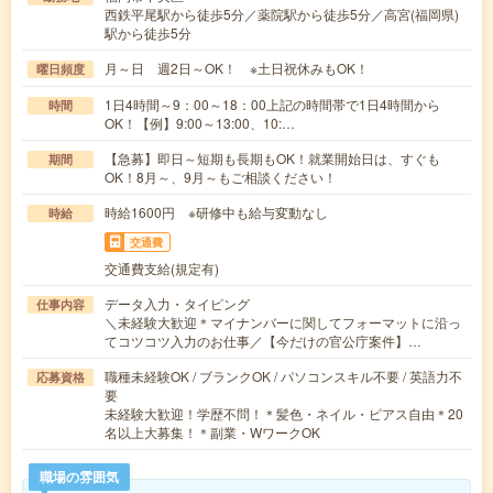
西鉄平尾駅から徒歩5分／薬院駅から徒歩5分／高宮(福岡県)
駅から徒歩5分
月～日 週2日～OK！ ※土日祝休みもOK！
曜日頻度
1日4時間～9：00～18：00上記の時間帯で1日4時間から
時間
OK！【例】9:00～13:00、10:…
【急募】即日～短期も長期もOK！就業開始日は、すぐも
期間
OK！8月～、9月～もご相談ください！
時給1600円 ※研修中も給与変動なし
時給
交通費
交通費支給(規定有)
データ入力・タイピング
仕事内容
＼未経験大歓迎＊マイナンバーに関してフォーマットに沿っ
てコツコツ入力のお仕事／【今だけの官公庁案件】…
職種未経験OK / ブランクOK / パソコンスキル不要 / 英語力不
応募資格
要
未経験大歓迎！学歴不問！＊髪色・ネイル・ピアス自由＊20
名以上大募集！＊副業・WワークOK
職場の雰囲気