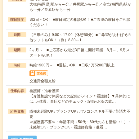
大橋(福岡県)駅から---分／井尻駅から---分／高宮(福岡県)駅か
ら---分／笹原駅から---分
週2日～OK！ ■曜日固定の相談OK！ ■ご希望の曜日をご相談
曜日頻度
ください！
【日勤のみ】9:00～17:00（休憩60分）■ご希望があればその
時間
他シフトもOK！（例）8:30～1…
2ヶ月～ ■ご応募から最短3日後に開始可能 8月～、9月ス
期間
タートもOK！
時給1900円～ ■週払いOK ■日収1万5200円以上
時給
交通費
交通費全額支給
看護師・准看護師
仕事内容
【介護施設で体調などの記録がメイン＊看護師】▼具体的に
は…○体温、血圧などのチェック・記録○お薬の飲…
職種未経験OK / ブランクOK / パソコンスキル不要 / 英語力不
応募資格
要
≪履歴書不要≫・年齢不問（50代・60代の方も活躍中！）・
未経験OK・ブランクOK・看護師資格（准看…