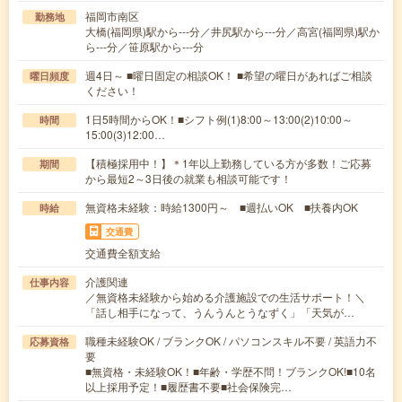
福岡市南区
勤務地
大橋(福岡県)駅から---分／井尻駅から---分／高宮(福岡県)駅か
ら---分／笹原駅から---分
週4日～ ■曜日固定の相談OK！ ■希望の曜日があればご相談
曜日頻度
ください！
1日5時間からOK！■シフト例(1)8:00～13:00(2)10:00～
時間
15:00(3)12:00…
【積極採用中！】＊1年以上勤務している方が多数！ご応募
期間
から最短2～3日後の就業も相談可能です！
無資格未経験：時給1300円～ ■週払いOK ■扶養内OK
時給
交通費
交通費全額支給
介護関連
仕事内容
／無資格未経験から始める介護施設での生活サポート！＼
「話し相手になって、うんうんとうなずく」「天気が…
職種未経験OK / ブランクOK / パソコンスキル不要 / 英語力不
応募資格
要
■無資格・未経験OK！■年齢・学歴不問！ブランクOK!■10名
以上採用予定！■履歴書不要■社会保険完…