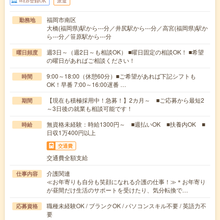
WEB登録OK
派遣
福岡市南区
勤務地
大橋(福岡県)駅から---分／井尻駅から---分／高宮(福岡県)駅か
ら---分／笹原駅から---分
週3日～（週2日～も相談OK） ■曜日固定の相談OK！ ■希望
曜日頻度
の曜日があればご相談ください！
9:00～18:00（休憩60分）■ご希望があれば下記シフトも
時間
OK！早番 7:00～16:00遅番 …
【現在も積極採用中！急募！】2カ月～ ■ご応募から最短2
期間
～3日後の就業も相談可能です！
無資格未経験：時給1300円～ ■週払いOK ■扶養内OK ■
時給
日収1万400円以上
交通費
交通費全額支給
介護関連
仕事内容
≪お年寄りも自分も笑顔になれる介護の仕事！≫＊お年寄り
が昼間だけ生活のサポートを受けたり、気分転換で…
職種未経験OK / ブランクOK / パソコンスキル不要 / 英語力不
応募資格
要