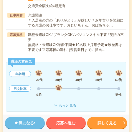
交通費全額支給※規定有
介護関連
仕事内容
＊入居者の方の「ありがとう」が嬉しい＊お年寄りを笑顔に
する介護のお仕事です。おじいちゃん、おばあちゃ…
職種未経験OK / ブランクOK / パソコンスキル不要 / 英語力不
応募資格
要
無資格・未経験OK年齢不問★10名以上採用予定★履歴書は
不要です▽応募後の流れ1)翌営業日までに担当…
職場の雰囲気
年齢層
20代
30代
40代
50代
60代
男女比率
女性
男性
もっと見る
気になる!
応募へ進む
詳しく見る