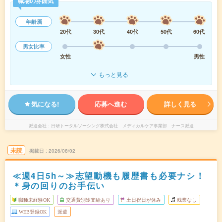
職場の雰囲気
年齢層
20代
30代
40代
50代
60代
男女比率
女性
男性
もっと見る
気になる!
応募へ進む
詳しく見る
派遣会社
日研トータルソーシング株式会社 メディカルケア事業部 ナース派遣
未読
掲載日
2026/08/02
≪週4日5h～≫志望動機も履歴書も必要ナシ！
＊身の回りのお手伝い
職種未経験OK
交通費別途支給あり
土日祝日が休み
残業なし
WEB登録OK
派遣