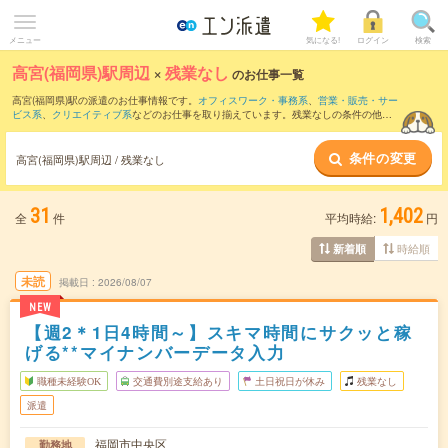
メニュー
気になる!
ログイン
検索
高宮(福岡県)駅周辺
×
残業なし
のお仕事一覧
高宮(福岡県)駅の派遣のお仕事情報です。
オフィスワーク・事務系
、
営業・販売・サー
ビス系
、
クリエイティブ系
などのお仕事を取り揃えています。残業なしの条件の他
に、
交通費別途支給あり
、
職種未経験OK
、
友だちと一緒の応募OK
などのこだわり条
件も取り揃えています。
条件の変更
高宮(福岡県)駅周辺 / 残業なし
31
1,402
全
件
平均時給:
円
時給順
新着順
未読
掲載日
2026/08/07
NEW
【週2＊1日4時間～】スキマ時間にサクッと稼
げる**マイナンバーデータ入力
職種未経験OK
交通費別途支給あり
土日祝日が休み
残業なし
派遣
福岡市中央区
勤務地