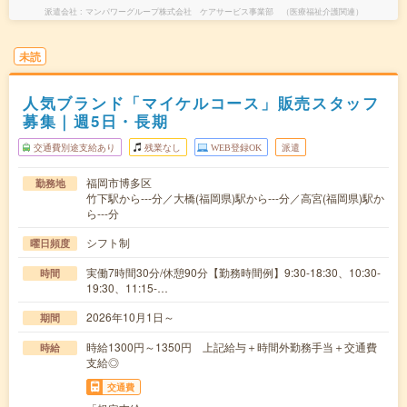
派遣会社
マンパワーグループ株式会社 ケアサービス事業部 （医療福祉介護関連）
未読
人気ブランド「マイケルコース」販売スタッフ
募集｜週5日・長期
交通費別途支給あり
残業なし
WEB登録OK
派遣
福岡市博多区
勤務地
竹下駅から---分／大橋(福岡県)駅から---分／高宮(福岡県)駅か
ら---分
シフト制
曜日頻度
実働7時間30分/休憩90分【勤務時間例】9:30-18:30、10:30-
時間
19:30、11:15-…
2026年10月1日～
期間
時給1300円～1350円 上記給与＋時間外勤務手当＋交通費
時給
支給◎
交通費