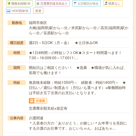
職種未経験OK
交通費別途支給あり
土日祝日が休み
残業なし
WEB登録OK
派遣
福岡市南区
勤務地
大橋(福岡県)駅から---分／井尻駅から---分／高宮(福岡県)駅か
ら---分／笹原駅から---分
週2日～5日OK（月～金） ★土日休みOK
曜日頻度
★1日4時間～の時短シフトOK★スタート時間選べます！
時間
7:00～16:009:00～17:0011:…
開始日はご相談ください！ ★急募 ★職場が気に入れば、
期間
長期でも働けます！
無資格未経験：時給1350円～ 経験者：時給1400円～ ★
時給
日払い／週払い制度あり（月払いも選べます）※稼働開始時
は手続き完了次第のお支払いとなります。
交通費
交通費全額支給※規定有
介護関連
仕事内容
＊入居者の方の「ありがとう」が嬉しい＊お年寄りを笑顔に
する介護のお仕事です。おじいちゃん、おばあちゃ…