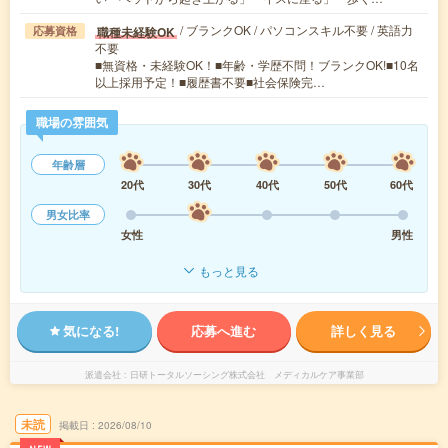
/ ブランクOK / パソコンスキル不要 / 英語力
職種未経験OK
応募資格
不要
■無資格・未経験OK！■年齢・学歴不問！ブランクOK!■10名
以上採用予定！■履歴書不要■社会保険完…
職場の雰囲気
年齢層
20代
30代
40代
50代
60代
男女比率
女性
男性
もっと見る
気になる!
応募へ進む
詳しく見る
派遣会社
日研トータルソーシング株式会社 メディカルケア事業部
未読
掲載日
2026/08/10