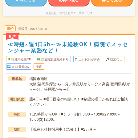
派遣会社
株式会社スタッフサービス
未読
掲載日
2026/08/10
NEW
≪時短×週4日5h～≫未経験OK！病院でメッセ
ンジャー業務など！
職種未経験OK
交通費別途支給あり
土日祝日が休み
残業なし
WEB登録OK
派遣
福岡市南区
勤務地
大橋(福岡県)駅から---分／井尻駅から---分／高宮(福岡県)駅か
ら---分／笹原駅から---分
週4日～ ■曜日固定の相談OK！ ■希望の曜日があればご相談
曜日頻度
ください！
1日5時間からOK！■シフト例(1)8:00～13:00(2)10:00～
時間
15:00(3)12:00…
【現在も積極採用中！急募！】■2カ月～
期間