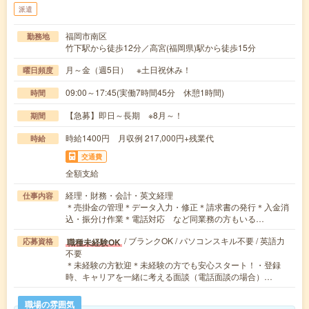
派遣
福岡市南区
勤務地
竹下駅から徒歩12分／高宮(福岡県)駅から徒歩15分
月～金（週5日） ※土日祝休み！
曜日頻度
09:00～17:45(実働7時間45分 休憩1時間)
時間
【急募】即日～長期 ※8月～！
期間
時給1400円 月収例 217,000円+残業代
時給
交通費
全額支給
経理・財務・会計・英文経理
仕事内容
＊売掛金の管理＊データ入力・修正＊請求書の発行＊入金消
込・振分け作業＊電話対応 など同業務の方もいる…
/ ブランクOK / パソコンスキル不要 / 英語力
職種未経験OK
応募資格
不要
＊未経験の方歓迎＊未経験の方でも安心スタート！・登録
時、キャリアを一緒に考える面談（電話面談の場合）…
職場の雰囲気