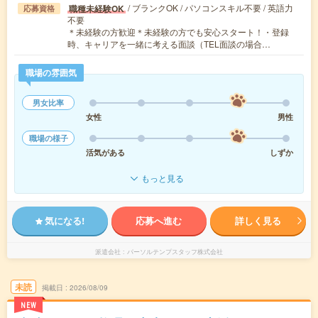
/ ブランクOK / パソコンスキル不要 / 英語力
職種未経験OK
応募資格
不要
＊未経験の方歓迎＊未経験の方でも安心スタート！・登録
時、キャリアを一緒に考える面談（TEL面談の場合…
職場の雰囲気
男女比率
女性
男性
職場の様子
活気がある
しずか
もっと見る
気になる!
応募へ進む
詳しく見る
派遣会社
パーソルテンプスタッフ株式会社
未読
掲載日
2026/08/09
NEW