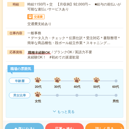
時給1150円＋交 【月収例】92,000円～ ■給与の前払いが
時給
可能な速払いサービスあり
交通費
交通費支給あり
一般事務
仕事内容
＊データ入力・チェック＊伝票仕訳＊受注対応＊書類整理＊
簡単な商品梱包・段ボール組立作業＊スキャニング…
/ ブランクOK / 英語力不要
職種未経験OK
応募資格
未経験OK！ #初めての派遣歓迎
職場の雰囲気
年齢層
20代
30代
40代
50代
60代
男女比率
女性
男性
もっと見る
気になる!
応募へ進む
詳しく見る