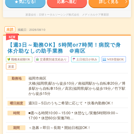
気になる!
応募へ進む
詳しく見る
派遣会社
日研トータルソーシング株式会社 メディカルケア事業部
未読
掲載日
2026/08/10
NEW
【週3日～勤務OK】5時間or7時間！病院で身
体介助なしの助手業務 ＠南区
職種未経験OK
交通費別途支給あり
土日祝日が休み
WEB登録OK
派遣
福岡市南区
勤務地
大橋(福岡県)駅から徒歩10分／南福岡駅から自転車20分／博
多駅から自転車15分／高宮(福岡県)駅から徒歩19分／竹下駅
から徒歩15分
週3日～5日のうちご希望に応じて ＊扶養内勤務OK！
曜日頻度
■選べる時間10:00～15:00＊休憩なし/実働5時間09:00～
時間
17:00＊休憩60分/実働7時…
＜急募＞即日～長期＊開始日相談OK！
期間