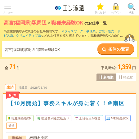
メニュー
気になる!
ログイン
検索
高宮(福岡県)駅周辺
×
職種未経験OK
のお仕事一覧
高宮(福岡県)駅の派遣のお仕事情報です。
オフィスワーク・事務系
、
営業・販売・サー
ビス系
、
クリエイティブ系
などのお仕事を取り揃えています。職種未経験OKの条件の
他に、
交通費別途支給あり
、
友だちと一緒の応募OK
、
週4日勤務
などのこだわり条件
も取り揃えています。
条件の変更
高宮(福岡県)駅周辺 / 職種未経験OK
71
1,359
全
件
平均時給:
円
時給順
新着順
未読
掲載日
2026/08/10
NEW
【10月開始】事務スキルが身に着く！＠南区
職種未経験OK
交通費別途支給あり
土日祝日が休み
WEB登録OK
派遣
福岡市南区
勤務地