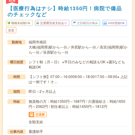
NEW
【医療行為はナシ】時給1350円！病院で備品
のチェックなど
職種未経験OK
交通費別途支給あり
土日祝日が休み
WEB登録OK
派遣
福岡市南区
勤務地
大橋(福岡県)駅から---分／井尻駅から---分／高宮(福岡県)駅か
ら---分／笹原駅から---分
シフト制（月～日） ※平日のみなどの相談もOK ※週3なども
曜日頻度
相談OK
【シフト例】07:00～16:0009:00～18:0017:00～09:00※ 上記
時間
は一例です！そ…
即日～2ヶ月以上
期間
無資格の方：時給1350円～1687円 / 介護福祉士：時給1650
時給
円～2062円 / 初任者以上：時給1450円～1812円
交通費
全額支給
看護助手
仕事内容