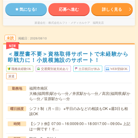
気になる!
応募へ進む
詳しく見る
派遣会社
株式会社ルフト・メディカルケア 福岡支店
未読
掲載日
2026/08/10
NEW
＜履歴書不要＞資格取得サポートで未経験から
即戦力に！小規模施設のサポート！
職種未経験OK
交通費別途支給あり
土日祝日が休み
WEB登録OK
派遣
福岡市南区
勤務地
大橋(福岡県)駅から---分／井尻駅から---分／高宮(福岡県)駅か
ら---分／笹原駅から---分
シフト制（月～日） ※平日のみなどの相談もOK ※週3日も相
曜日頻度
談OK
【シフト例】07:00～16:0009:00～18:0017:00～09:00※ 上記
時間
は一例です！そ…