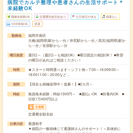
病院でカルテ整理や患者さんの生活サポート＊
未経験OK
職種未経験OK
交通費別途支給あり
土日祝日が休み
残業なし
WEB登録OK
派遣
福岡市南区
勤務地
大橋(福岡県)駅から---分／井尻駅から---分／高宮(福岡県)駅か
ら---分／笹原駅から---分
週3日～（週2日～も相談OK） ■曜日固定の相談OK！ ■希望
曜日頻度
の曜日があればご相談ください！
★スタート時間選べます～シフト例～7:00～16:009:00～
時間
18:0011:00～20:00など…
【現在も積極採用中！急募！】■2カ月～
期間
無資格未経験：時給1300円～ ■週払いOK ■扶養内OK ■
時給
日収1万400円以上
交通費
交通費全額支給
看護助手
仕事内容
▼病院の一般病棟にて看護師さんのサポート！＜具体的に