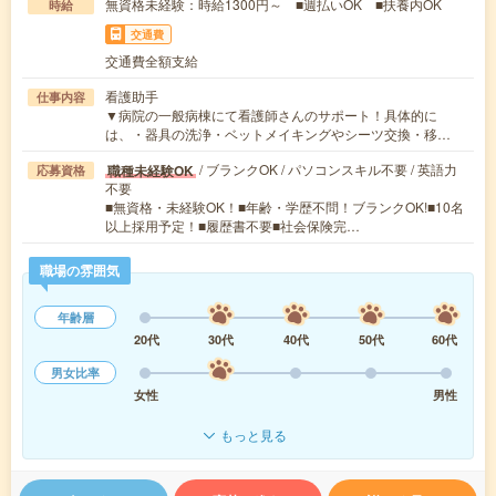
無資格未経験：時給1300円～ ■週払いOK ■扶養内OK
時給
交通費
交通費全額支給
看護助手
仕事内容
▼病院の一般病棟にて看護師さんのサポート！具体的に
は、・器具の洗浄・ベットメイキングやシーツ交換・移…
/ ブランクOK / パソコンスキル不要 / 英語力
職種未経験OK
応募資格
不要
■無資格・未経験OK！■年齢・学歴不問！ブランクOK!■10名
以上採用予定！■履歴書不要■社会保険完…
職場の雰囲気
年齢層
20代
30代
40代
50代
60代
男女比率
女性
男性
もっと見る