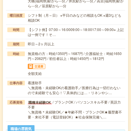
大橋(福岡県)駅から---分／井尻駅から---分／高宮(福岡県)駅か
ら---分／笹原駅から---分
シフト制（月～日） ※平日のみなどの相談もOK ※週3なども
曜日頻度
相談OK
【シフト例】07:00～16:0009:00～18:0017:00～09:00※ 上記
時間
は一例です！そ…
即日～2ヶ月以上
期間
無資格の方：時給1350円～1687円 / 介護福祉士：時給1650
時給
円～2062円 / 初任者以上：時給1450円～1812円
交通費
全額支給
看護助手
仕事内容
＼無資格・未経験OKの看護助手／医療行為は一切行わない
ので未経験でも安心！▽具体的には…・リネンやシ…
/ ブランクOK / パソコンスキル不要 / 英語力
職種未経験OK
応募資格
不要
＼無資格＊未経験OK／★年齢不問・ブランクOK★履歴書不
要・来社不要（電話登録OK）★社会保険完備＼…
職場の雰囲気