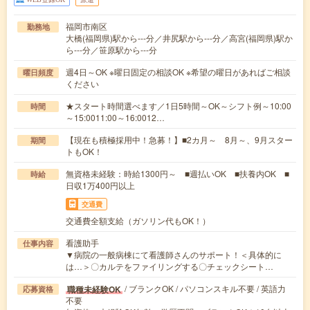
福岡市南区
勤務地
大橋(福岡県)駅から---分／井尻駅から---分／高宮(福岡県)駅か
ら---分／笹原駅から---分
週4日～OK ※曜日固定の相談OK ※希望の曜日があればご相談
曜日頻度
ください
★スタート時間選べます／1日5時間～OK～シフト例～10:00
時間
～15:0011:00～16:0012…
【現在も積極採用中！急募！】■2カ月～ 8月～、9月スター
期間
トもOK！
無資格未経験：時給1300円～ ■週払いOK ■扶養内OK ■
時給
日収1万400円以上
交通費
交通費全額支給（ガソリン代もOK！）
看護助手
仕事内容
▼病院の一般病棟にて看護師さんのサポート！＜具体的に
は…＞〇カルテをファイリングする〇チェックシート…
/ ブランクOK / パソコンスキル不要 / 英語力
職種未経験OK
応募資格
不要