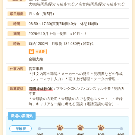
大橋(福岡県)駅から徒歩15分／高宮(福岡県)駅から徒歩15分
月～金（週5日）
曜日頻度
08:50～17:30(実働7時間40分 休憩1時間)
時間
2026年10月上旬～長期 ※10月～！
期間
時給1200円 月収例 184,080円+残業代
時給
交通費
全額支給
営業事務
仕事内容
＊注文内容の確認＊メーカーへの発注＊見積書などの作成
（フォーマット入力）＊売り上げ処理＊データの管理…
/ ブランクOK / パソコンスキル不要 / 英語力
職種未経験OK
応募資格
不要
＊未経験の方歓迎＊未経験の方でも安心スタート！・登録
時、キャリアを一緒に考える面談（電話面談の場合）…
職場の雰囲気
年齢層
20代
30代
40代
50代
60代