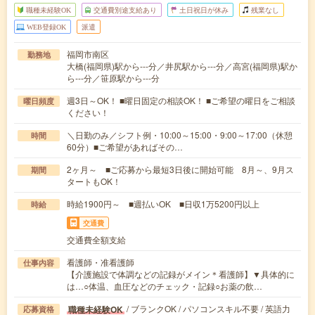
職種未経験OK
交通費別途支給あり
土日祝日が休み
残業なし
WEB登録OK
派遣
福岡市南区
勤務地
大橋(福岡県)駅から---分／井尻駅から---分／高宮(福岡県)駅か
ら---分／笹原駅から---分
週3日～OK！ ■曜日固定の相談OK！ ■ご希望の曜日をご相談
曜日頻度
ください！
＼日勤のみ／シフト例・10:00～15:00・9:00～17:00（休憩
時間
60分）■ご希望があればその…
2ヶ月～ ■ご応募から最短3日後に開始可能 8月～、9月ス
期間
タートもOK！
時給1900円～ ■週払いOK ■日収1万5200円以上
時給
交通費
交通費全額支給
看護師・准看護師
仕事内容
【介護施設で体調などの記録がメイン＊看護師】▼具体的に
は…○体温、血圧などのチェック・記録○お薬の飲…
/ ブランクOK / パソコンスキル不要 / 英語力
職種未経験OK
応募資格