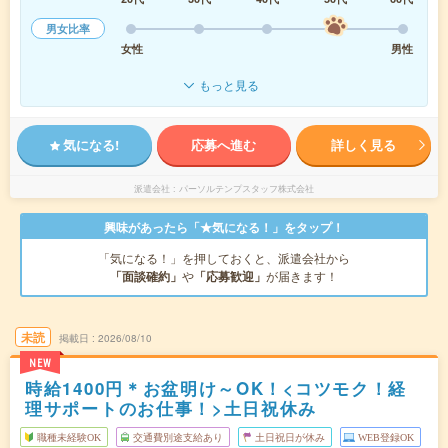
男女比率
女性
男性
もっと見る
気になる!
応募へ進む
詳しく見る
派遣会社
パーソルテンプスタッフ株式会社
興味があったら「★気になる！」をタップ！
「気になる！」を押しておくと、派遣会社から
「面談確約」
や
「応募歓迎」
が届きます！
未読
掲載日
2026/08/10
NEW
時給1400円＊お盆明け～OK！<コツモク！経
理サポートのお仕事！>土日祝休み
職種未経験OK
交通費別途支給あり
土日祝日が休み
WEB登録OK