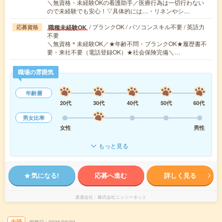
＼無資格・未経験OKの看護助手／医療行為は一切行わない
ので未経験でも安心！▽具体的には…・リネンやシ…
/ ブランクOK / パソコンスキル不要 / 英語力
職種未経験OK
応募資格
不要
＼無資格＊未経験OK／★年齢不問・ブランクOK★履歴書不
要・来社不要（電話登録OK）★社会保険完備＼…
職場の雰囲気
年齢層
20代
30代
40代
50代
60代
男女比率
女性
男性
もっと見る
気になる!
応募へ進む
詳しく見る
派遣会社
株式会社ニッソーネット
未読