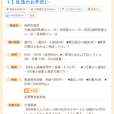
ト】生活のお手伝い
職種未経験OK
交通費別途支給あり
土日祝日が休み
残業なし
WEB登録OK
派遣
福岡市南区
勤務地
大橋(福岡県)駅から---分／井尻駅から---分／高宮(福岡県)駅か
ら---分／笹原駅から---分
週3日～（週2日～も相談OK） ■曜日固定の相談OK！ ■希望
曜日頻度
の曜日があればご相談ください！
9:00～18:00（休憩60分）■ご希望があれば下記シフトも
時間
OK！早番 7:00～16:00遅番 …
【現在も積極採用中！急募！】2カ月～ ■ご応募から最短2
期間
～3日後の就業も相談可能です！
無資格未経験：時給1300円～ ■週払いOK ■扶養内OK ■
時給
日収1万400円以上
交通費
交通費全額支給
介護関連
仕事内容
【利用者さんの当たり前の生活をサポート】○移動のお手伝
い「ベッドから起き上がる」「イスに座る」「歩く…