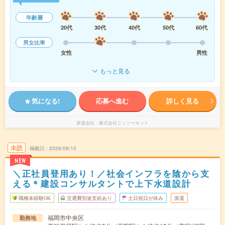
年齢層
20代
30代
40代
50代
60代
男女比率
女性
男性
もっと見る
気になる!
応募へ進む
詳しく見る
派遣会社
株式会社ニッソーネット
未読
掲載日
2026/08/10
NEW
＼正社員登用あり！／社会インフラを陰から支
える＊建設コンサルタントで上下水道設計
職種未経験OK
交通費別途支給あり
土日祝日が休み
派遣
福岡市中央区
勤務地