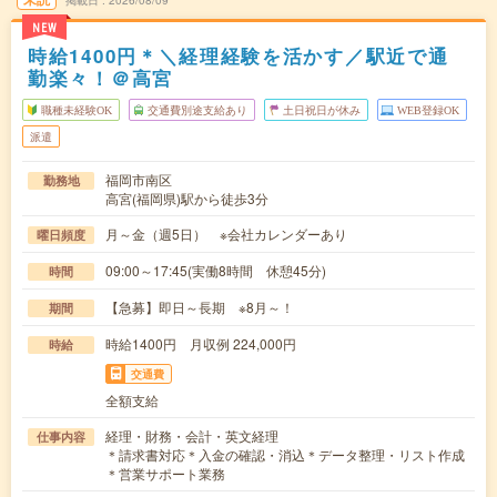
掲載日
2026/08/09
NEW
時給1400円＊＼経理経験を活かす／駅近で通
勤楽々！＠高宮
職種未経験OK
交通費別途支給あり
土日祝日が休み
WEB登録OK
派遣
福岡市南区
勤務地
高宮(福岡県)駅から徒歩3分
月～金（週5日） ※会社カレンダーあり
曜日頻度
09:00～17:45(実働8時間 休憩45分)
時間
【急募】即日～長期 ※8月～！
期間
時給1400円 月収例 224,000円
時給
交通費
全額支給
経理・財務・会計・英文経理
仕事内容
＊請求書対応＊入金の確認・消込＊データ整理・リスト作成
＊営業サポート業務