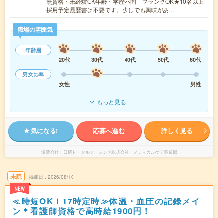
無資格・未経験OK年齢・学歴不問 ブランクOK★10名以上
採用予定履歴書は不要です。少しでも興味があ…
職場の雰囲気
年齢層
20代
30代
40代
50代
60代
男女比率
女性
男性
もっと見る
気になる!
応募へ進む
詳しく見る
派遣会社
日研トータルソーシング株式会社 メディカルケア事業部
未読
掲載日
2026/08/10
NEW
≪時短OK！17時定時≫体温・血圧の記録メイ
ン＊看護師資格で高時給1900円！