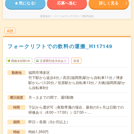
気になる!
応募へ進む
詳しく見る
派遣会社
パーソルテンプスタッフ株式会社
未読
フォークリフトでの飲料の運搬_H117149
職種未経験OK
交通費別途支給あり
派遣
福岡市博多区
勤務地
竹下駅から徒歩4分／高宮(福岡県)駅から自転車11分／博多
駅からバス20分／笹原駅から自転車13分／大橋(福岡県)駅か
ら自転車8分
月～土までの間で、週5勤務
曜日頻度
下記から選択可（夜勤専属の場合、最初の3ヶ月は日勤での
時間
研修あり（8:00～17:00））➀7:00～…
即日～長期（3か月以上）
期間
時給1,350円
時給