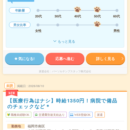
年齢層
20代
30代
40代
50代
60代
男女比率
女性
男性
もっと見る
気になる!
応募へ進む
詳しく見る
派遣会社
パーソルテンプスタッフ株式会社
未読
掲載日
2026/08/10
NEW
【医療行為はナシ】時給1350円！病院で備品
のチェックなど＊
職種未経験OK
交通費別途支給あり
WEB登録OK
派遣
福岡市南区
勤務地