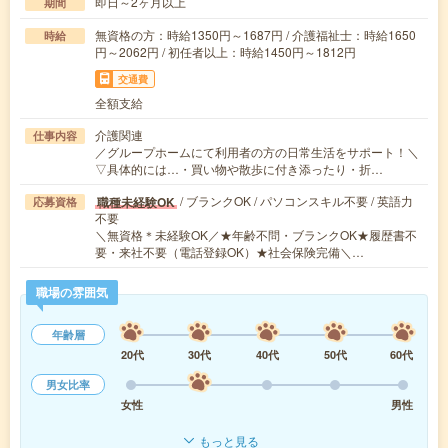
即日～2ヶ月以上
期間
無資格の方：時給1350円～1687円 / 介護福祉士：時給1650
時給
円～2062円 / 初任者以上：時給1450円～1812円
交通費
全額支給
介護関連
仕事内容
／グループホームにて利用者の方の日常生活をサポート！＼
▽具体的には…・買い物や散歩に付き添ったり・折…
/ ブランクOK / パソコンスキル不要 / 英語力
職種未経験OK
応募資格
不要
＼無資格＊未経験OK／★年齢不問・ブランクOK★履歴書不
要・来社不要（電話登録OK）★社会保険完備＼…
職場の雰囲気
年齢層
20代
30代
40代
50代
60代
男女比率
女性
男性
もっと見る