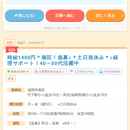
気になる!
応募へ進む
詳しく見る
派遣会社
株式会社ニッソーネット
未読
掲載日
2026/08/10
NEW
時給1400円＊南区！急募<＊土日祝休み＊>経
理サポート！40～50代活躍中
職種未経験OK
交通費別途支給あり
土日祝日が休み
WEB登録OK
派遣
福岡市南区
勤務地
竹下駅から徒歩12分／高宮(福岡県)駅から徒歩15分
月～金（週5日） ※土日祝休み
曜日頻度
09:00～17:45(実働7時間45分 休憩1時間)
時間
【急募】即日～長期 ※8月～！
期間