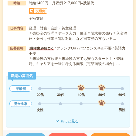
時給1400円 月収例 217,000円+残業代
時給
交通費
全額支給
経理・財務・会計・英文経理
仕事内容
＊売掛金の管理＊データ入力・修正＊請求書の発行＊入金消
込・振分け作業＊電話対応 など同業務の方もいる…
/ ブランクOK / パソコンスキル不要 / 英語力
職種未経験OK
応募資格
不要
＊未経験の方歓迎＊未経験の方でも安心スタート！・登録
時、キャリアを一緒に考える面談（電話面談の場合）…
職場の雰囲気
年齢層
20代
30代
40代
50代
60代
男女比率
女性
男性
もっと見る