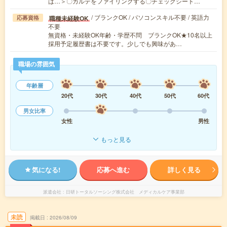
は…＞〇カルテをファイリングする〇チェックシート…
/ ブランクOK / パソコンスキル不要 / 英語力
職種未経験OK
応募資格
不要
無資格・未経験OK年齢・学歴不問 ブランクOK★10名以上
採用予定履歴書は不要です。少しでも興味があ…
職場の雰囲気
年齢層
20代
30代
40代
50代
60代
男女比率
女性
男性
もっと見る
気になる!
応募へ進む
詳しく見る
派遣会社
日研トータルソーシング株式会社 メディカルケア事業部
未読
掲載日
2026/08/09