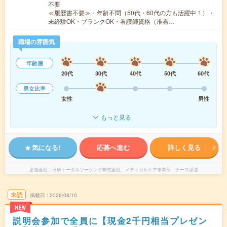
不要
≪履歴書不要≫・年齢不問（50代・60代の方も活躍中！）・
未経験OK・ブランクOK・看護師資格（准看…
職場の雰囲気
年齢層
20代
30代
40代
50代
60代
男女比率
女性
男性
もっと見る
気になる!
応募へ進む
詳しく見る
派遣会社
日研トータルソーシング株式会社 メディカルケア事業部 ナース派遣
未読
掲載日
2026/08/10
NEW
説明会参加で全員に【現金2千円相当プレゼン