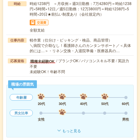
時給1238円 ＜月収例＞週3日勤務：7万4280円＝時給1238
時給
円×5時間×12日／週5日勤務：12万3800円＝時給1238円×5
時間×20日★前払い制度あり（会社規定内）
交通費
全額支給
軽作業（仕分け・ピッキング・検品、商品管理）
仕事内容
＼病院で介助なし！看護師さんのカンタンサポート／＜具体
的には…＞・リネン交換・入退院準備・医療器具の…
/ ブランクOK / パソコンスキル不要 / 英語力
職種未経験OK
応募資格
不要
未経験OK！年齢不問
職場の雰囲気
年齢層
20代
30代
40代
50代
60代
男女比率
女性
男性
もっと見る