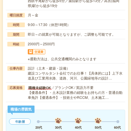
西鉄平尾駅から徒歩5分／薬院駅から徒歩13分／高宮(福岡
県)駅から徒歩19分
月～金
曜日頻度
9:00～17:30（休憩1時間）
時間
即日～の就業が可能となりますが、ご調整も可能です。
期間
2000円～2500円
時給
交通費
※通勤方法は、公共交通機関のみとなります
設計（土木・建築・設備）
仕事内容
建設コンサルタント会社でのお仕事！【具体的には】上下水
道及び工業用水路、道路、河川、公園緑地等の設計…
/ ブランクOK / 英語力不要
職種未経験OK
応募資格
【優遇条件】・土木設計業務の経験をお持ちの方・普通自動
車免許【優遇条件】・技術士やRCCM、土木施工…
職場の雰囲気
年齢層
20代
30代
40代
50代
60代