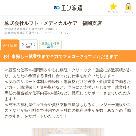
気になる!
ログイン
株式会社ルフト・メディカルケア 福岡支店
労働者派遣事業許可番号:派13-300487
職業紹介事業許可番号:１３－ユー３００４３７
クチコミ
派遣のお仕事
会社情報
20
件
0
件
お仕事探し～就業後まで全力でフォローさせていただきます！
≪豊富な仕事≫福岡県を中心に病院・クリニック・施設に多数実績があ
り、あなたの希望する条件に合ったお仕事を紹介いたします＊
≪安心のサポート体制≫未経験・無資格だけど医療・介護業界で働きた
い方へ。職場探しと資格取得など、同時にご支援いたします！就業後も
専任の担当者が仕事内容の相談など、徹底してサポートさせていただき
ます！
≪充実の福利厚生≫社保や資格支援制度はもちろん、レジャー施設やエ
ステなどが特別料金で使用できる独自の福利厚生が多数！あなたの「働
きやすさ」をサポートいたします！