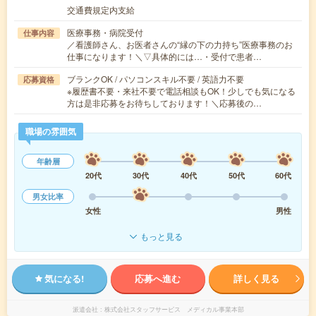
交通費規定内支給
医療事務・病院受付
仕事内容
／看護師さん、お医者さんの“縁の下の力持ち”医療事務のお
仕事になります！＼▽具体的には…・受付で患者…
ブランクOK / パソコンスキル不要 / 英語力不要
応募資格
※履歴書不要・来社不要で電話相談もOK！少しでも気になる
方は是非応募をお待ちしております！＼応募後の…
職場の雰囲気
年齢層
20代
30代
40代
50代
60代
男女比率
女性
男性
もっと見る
気になる!
応募へ進む
詳しく見る
派遣会社
株式会社スタッフサービス メディカル事業本部