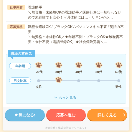
看護助手
仕事内容
＼無資格・未経験OKの看護助手／医療行為は一切行わない
ので未経験でも安心！▽具体的には…・リネンやシ…
職種未経験OK / ブランクOK / パソコンスキル不要 / 英語力不
応募資格
要
＼無資格＊未経験OK／★年齢不問・ブランクOK★履歴書不
要・来社不要（電話登録OK）★社会保険完備＼…
職場の雰囲気
年齢層
20代
30代
40代
50代
60代
男女比率
女性
男性
もっと見る
気になる!
応募へ進む
詳しく見る
派遣会社
株式会社ニッソーネット