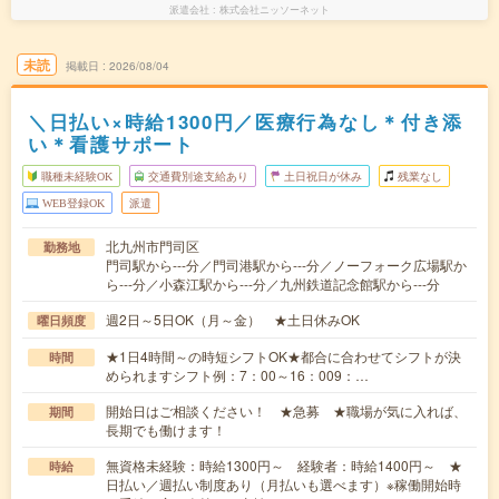
派遣会社
株式会社ニッソーネット
未読
掲載日
2026/08/04
＼日払い×時給1300円／医療行為なし＊付き添
い＊看護サポート
職種未経験OK
交通費別途支給あり
土日祝日が休み
残業なし
WEB登録OK
派遣
北九州市門司区
勤務地
門司駅から---分／門司港駅から---分／ノーフォーク広場駅か
ら---分／小森江駅から---分／九州鉄道記念館駅から---分
週2日～5日OK（月～金） ★土日休みOK
曜日頻度
★1日4時間～の時短シフトOK★都合に合わせてシフトが決
時間
められますシフト例：7：00～16：009：…
開始日はご相談ください！ ★急募 ★職場が気に入れば、
期間
長期でも働けます！
無資格未経験：時給1300円～ 経験者：時給1400円～ ★
時給
日払い／週払い制度あり（月払いも選べます）※稼働開始時