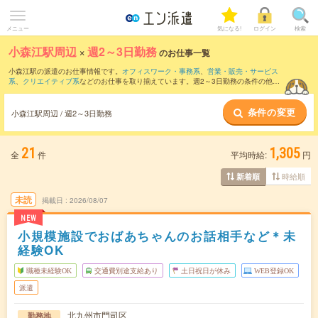
メニュー
気になる!
ログイン
検索
小森江駅周辺
×
週2～3日勤務
のお仕事一覧
小森江駅の派遣のお仕事情報です。
オフィスワーク・事務系
、
営業・販売・サービス
系
、
クリエイティブ系
などのお仕事を取り揃えています。週2～3日勤務の条件の他
に、
交通費別途支給あり
、
職種未経験OK
、
友だちと一緒の応募OK
などのこだわり条
件も取り揃えています。
条件の変更
小森江駅周辺 / 週2～3日勤務
21
1,305
全
件
平均時給:
円
時給順
新着順
未読
掲載日
2026/08/07
NEW
小規模施設でおばあちゃんのお話相手など＊未
経験OK
職種未経験OK
交通費別途支給あり
土日祝日が休み
WEB登録OK
派遣
北九州市門司区
勤務地