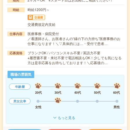
期間
時給1200円～
時給
交通費
交通費規定内支給
医療事務・病院受付
仕事内容
／看護師さん、お医者さんの“縁の下の力持ち”医療事務のお
仕事になります！＼▽具体的には…・受付で患者…
ブランクOK / パソコンスキル不要 / 英語力不要
応募資格
※履歴書不要・来社不要で電話相談もOK！少しでも気になる
方は是非応募をお待ちしております！＼応募後の…
職場の雰囲気
年齢層
20代
30代
40代
50代
60代
男女比率
女性
男性
もっと見る