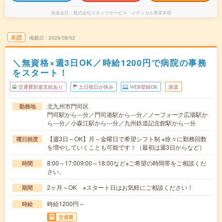
派遣会社
株式会社スタッフサービス メディカル事業本部
未読
掲載日
2026/08/02
＼無資格×週3日OK／時給1200円で病院の事務
をスタート！
交通費別途支給あり
土日祝日が休み
WEB登録OK
派遣
北九州市門司区
勤務地
門司駅から---分／門司港駅から---分／ノーフォーク広場駅か
ら---分／小森江駅から---分／九州鉄道記念館駅から---分
【週3日～OK】月～金曜日で希望シフト制 ※徐々に勤務回数
曜日頻度
を増やしていくことも可能です！（最初は週3日からなど）
8:00～17:009:00～18:00など※ご希望の時間帯をご相談くだ
時間
さい。
2ヶ月～OK ※スタート日はお気軽にご相談ください！
期間
時給1200円～
時給
交通費