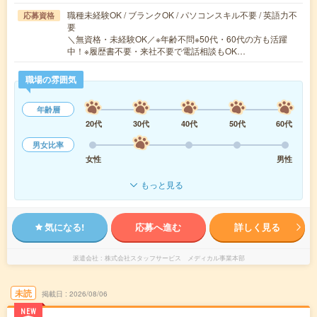
職種未経験OK / ブランクOK / パソコンスキル不要 / 英語力不
応募資格
要
＼無資格・未経験OK／※年齢不問※50代・60代の方も活躍
中！※履歴書不要・来社不要で電話相談もOK…
職場の雰囲気
年齢層
20代
30代
40代
50代
60代
男女比率
女性
男性
もっと見る
気になる!
応募へ進む
詳しく見る
派遣会社
株式会社スタッフサービス メディカル事業本部
未読
掲載日
2026/08/06
NEW