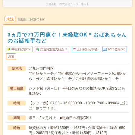
派遣会社
株式会社ニッソーネット
未読
掲載日
2026/08/01
3ヵ月で71万円稼ぐ！未経験OK＊おばあちゃん
のお話相手など
職種未経験OK
交通費別途支給あり
土日祝日が休み
WEB登録OK
派遣
北九州市門司区
勤務地
門司駅から---分／門司港駅から---分／ノーフォーク広場駅か
ら---分／小森江駅から---分／九州鉄道記念館駅から---分
シフト制（月～日） ※平日のみなどの相談もOK ※週3なども
曜日頻度
相談OK
【シフト例】07:00～16:0009:00～18:0017:00～09:00※ 上記
時間
は一例です！そ…
即日～2ヶ月以上 ■開始日の相談OK！
期間
無資格の方：時給1350円～1687円 / 介護福祉士：時給1650
時給
円～2062円 / 初任者以上：時給1450円～1812円