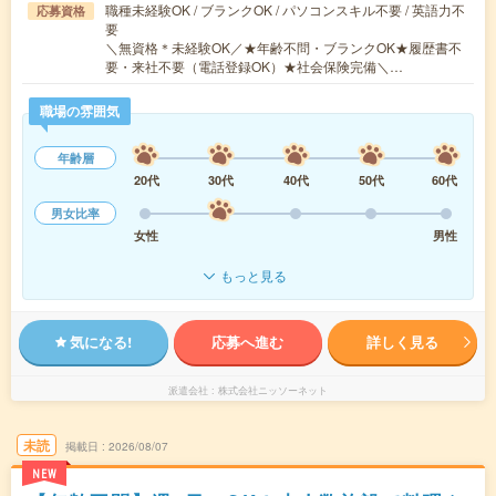
職種未経験OK / ブランクOK / パソコンスキル不要 / 英語力不
応募資格
要
＼無資格＊未経験OK／★年齢不問・ブランクOK★履歴書不
要・来社不要（電話登録OK）★社会保険完備＼…
職場の雰囲気
年齢層
20代
30代
40代
50代
60代
男女比率
女性
男性
もっと見る
気になる!
応募へ進む
詳しく見る
派遣会社
株式会社ニッソーネット
未読
掲載日
2026/08/07
NEW