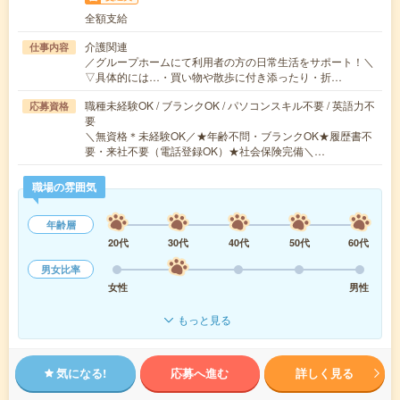
全額支給
介護関連
仕事内容
／グループホームにて利用者の方の日常生活をサポート！＼
▽具体的には…・買い物や散歩に付き添ったり・折…
職種未経験OK / ブランクOK / パソコンスキル不要 / 英語力不
応募資格
要
＼無資格＊未経験OK／★年齢不問・ブランクOK★履歴書不
要・来社不要（電話登録OK）★社会保険完備＼…
職場の雰囲気
年齢層
20代
30代
40代
50代
60代
男女比率
女性
男性
もっと見る
気になる!
応募へ進む
詳しく見る