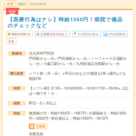
未読
掲載日
2026/08/06
NEW
【医療行為はナシ】時給1350円！病院で備品
のチェックなど
職種未経験OK
交通費別途支給あり
土日祝日が休み
WEB登録OK
派遣
北九州市門司区
勤務地
門司駅から---分／門司港駅から---分／ノーフォーク広場駅か
ら---分／小森江駅から---分／九州鉄道記念館駅から---分
シフト制（月～日） ※平日のみなどの相談もOK ※週3なども
曜日頻度
相談OK
【シフト例】07:00～16:0009:00～18:0017:00～09:00※ 上記
時間
は一例です！そ…
即日～2ヶ月以上
期間
無資格の方：時給1350円～1687円 / 介護福祉士：時給1650
時給
円～2062円 / 初任者以上：時給1450円～1812円
交通費
全額支給