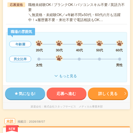
職種未経験OK / ブランクOK / パソコンスキル不要 / 英語力不
応募資格
要
＼無資格・未経験OK／※年齢不問※50代・60代の方も活躍
中！※履歴書不要・来社不要で電話相談もOK…
職場の雰囲気
年齢層
20代
30代
40代
50代
60代
男女比率
女性
男性
もっと見る
気になる!
応募へ進む
詳しく見る
派遣会社
株式会社スタッフサービス メディカル事業本部
未読
掲載日
2026/08/07
NEW