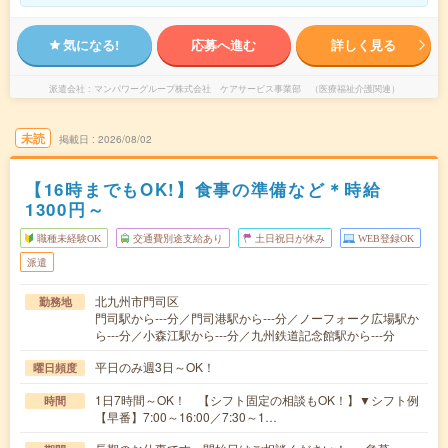
気になる!
応募へ進む
詳しく見る
派遣会社
マンパワーグループ株式会社 ケアサービス事業部 （医療福祉介護関連）
未読
掲載日
2026/08/02
【16時までもOK!】食事の準備など＊時給
1300円～
職種未経験OK
交通費別途支給あり
土日祝日が休み
WEB登録OK
派遣
北九州市門司区
勤務地
門司駅から---分／門司港駅から---分／ノーフォーク広場駅か
ら---分／小森江駅から---分／九州鉄道記念館駅から---分
平日のみ週3日～OK！
曜日頻度
1日7時間～OK！ 【シフト固定の相談もOK！】▼シフト例
時間
【早番】7:00～16:00／7:30～1…