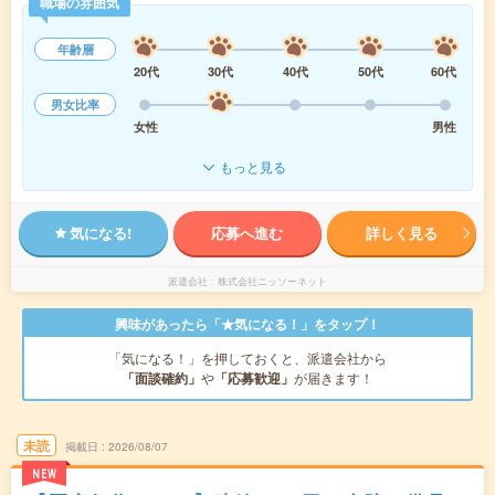
職場の雰囲気
年齢層
20代
30代
40代
50代
60代
男女比率
女性
男性
もっと見る
気になる!
応募へ進む
詳しく見る
派遣会社
株式会社ニッソーネット
興味があったら「★気になる！」をタップ！
「気になる！」を押しておくと、派遣会社から
「面談確約」
や
「応募歓迎」
が届きます！
未読
掲載日
2026/08/07
NEW