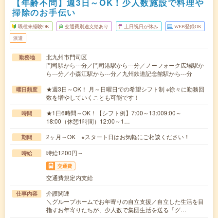
【年齢不問】週3日～OK！少人数施設で料理や
掃除のお手伝い
職種未経験OK
交通費別途支給あり
土日祝日が休み
WEB登録OK
派遣
北九州市門司区
勤務地
門司駅から---分／門司港駅から---分／ノーフォーク広場駅か
ら---分／小森江駅から---分／九州鉄道記念館駅から---分
★週3日～OK！ 月～日曜日での希望シフト制 ※徐々に勤務回
曜日頻度
数を増やしていくことも可能です！
★1日6時間～OK！【シフト例】7:00～13:009:00～
時間
18:00（休憩1時間）12:00～1…
2ヶ月～OK ※スタート日はお気軽にご相談ください！
期間
時給1200円～
時給
交通費
交通費規定内支給
介護関連
仕事内容
＼グループホームでお年寄りの自立支援／自立した生活を目
指すお年寄りたちが、少人数で集団生活を送る「グ…