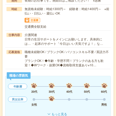
長期のお仕事です。開始日はご相談ください！ ※急募
期間
無資格未経験：時給1300円～ 経験者：時給1400円～ ※前
時給
払い・日払い・週払いOK
交通費
交通費全額支給
介護関連
仕事内容
日常の生活サポートをメインにお願いします。具体的に
は… ・起床のサポート「今日はいい天気ですよ！」な…
職種未経験OK / ブランクOK / パソコンスキル不要 / 英語力不
応募資格
要
ブランクOK！◆年齢・学歴不問！ブランクのある方も歓
迎！◆Wワーク・副業OK◆資格取得支援あり※10…
職場の雰囲気
年齢層
20代
30代
40代
50代
60代
男女比率
女性
男性
もっと見る