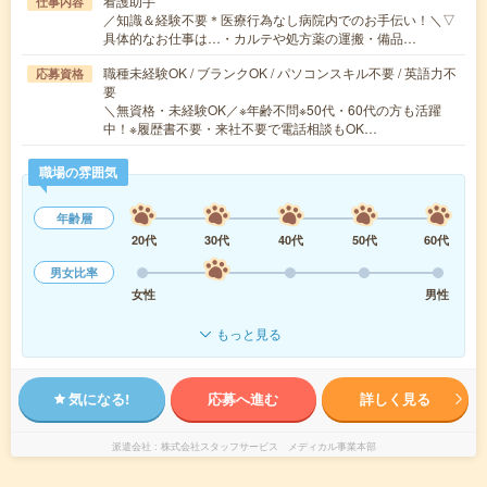
看護助手
仕事内容
／知識＆経験不要＊医療行為なし病院内でのお手伝い！＼▽
具体的なお仕事は…・カルテや処方薬の運搬・備品…
職種未経験OK / ブランクOK / パソコンスキル不要 / 英語力不
応募資格
要
＼無資格・未経験OK／※年齢不問※50代・60代の方も活躍
中！※履歴書不要・来社不要で電話相談もOK…
職場の雰囲気
年齢層
20代
30代
40代
50代
60代
男女比率
女性
男性
もっと見る
気になる!
応募へ進む
詳しく見る
派遣会社
株式会社スタッフサービス メディカル事業本部