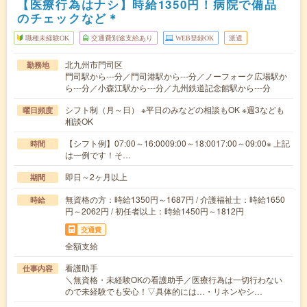
【医療行為はナシ】時給1350円！病院で備品
のチェックなど＊
職種未経験OK
交通費別途支給あり
WEB登録OK
派遣
北九州市門司区
勤務地
門司駅から---分／門司港駅から---分／ノーフォーク広場駅か
ら---分／小森江駅から---分／九州鉄道記念館駅から---分
シフト制（月～日） ※平日のみなどの相談もOK ※週3なども
曜日頻度
相談OK
【シフト例】07:00～16:0009:00～18:0017:00～09:00※ 上記
時間
は一例です！そ…
即日～2ヶ月以上
期間
無資格の方：時給1350円～1687円 / 介護福祉士：時給1650
時給
円～2062円 / 初任者以上：時給1450円～1812円
交通費
全額支給
看護助手
仕事内容
＼無資格・未経験OKの看護助手／医療行為は一切行わない
ので未経験でも安心！▽具体的には…・リネンやシ…