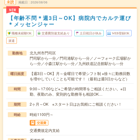
未読
掲載日
2026/08/06
NEW
【年齢不問＊週3日～OK】病院内でカルテ運び
＊メッセンジャー
職種未経験OK
交通費別途支給あり
土日祝日が休み
WEB登録OK
派遣
北九州市門司区
勤務地
門司駅から---分／門司港駅から---分／ノーフォーク広場駅か
ら---分／小森江駅から---分／九州鉄道記念館駅から---分
【週3日～OK】月～金曜日で希望シフト制 ※徐々に勤務回数
曜日頻度
を増やしていくことも可能です！（最初は週3日からなど）
9:00～17:00など※ご希望の時間帯をご相談ください。※日
時間
勤、夜勤のみ、変則的な勤務等も相談OK…
2ヶ月～OK ※スタート日はお気軽にご相談ください！
期間
時給1100円～
時給
交通費
交通費規定内支給