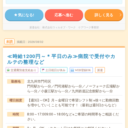
気になる!
応募へ進む
詳しく見る
派遣会社
株式会社ウィルオブ・ワーク ケアワーク事業部
未読
掲載日
2026/08/02
≪時給1200円～＊平日のみ≫病院で受付やカ
ルテの整理など
交通費別途支給あり
土日祝日が休み
WEB登録OK
派遣
北九州市門司区
勤務地
門司駅から---分／門司港駅から---分／ノーフォーク広場駅か
ら---分／小森江駅から---分／九州鉄道記念館駅から---分
【週3日～OK】月～金曜日で希望シフト制 ※徐々に勤務回数
曜日頻度
を増やしていくことも可能です！（最初は週3日からなど）
8:00～17:009:00～18:00など※ご希望の時間帯をご相談くだ
時間
さい。
2ヶ月～OK ※スタート日はお気軽にご相談ください！