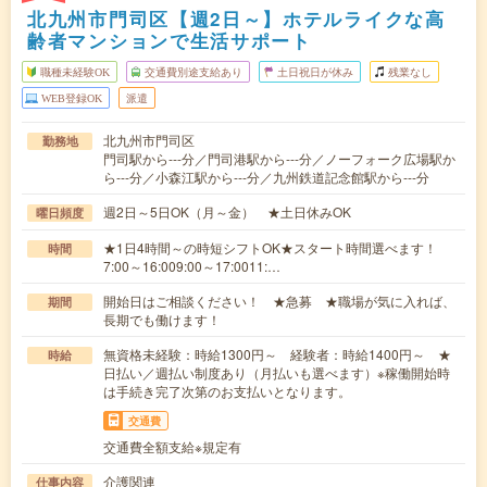
北九州市門司区【週2日～】ホテルライクな高
齢者マンションで生活サポート
職種未経験OK
交通費別途支給あり
土日祝日が休み
残業なし
WEB登録OK
派遣
北九州市門司区
勤務地
門司駅から---分／門司港駅から---分／ノーフォーク広場駅か
ら---分／小森江駅から---分／九州鉄道記念館駅から---分
週2日～5日OK（月～金） ★土日休みOK
曜日頻度
★1日4時間～の時短シフトOK★スタート時間選べます！
時間
7:00～16:009:00～17:0011:…
開始日はご相談ください！ ★急募 ★職場が気に入れば、
期間
長期でも働けます！
無資格未経験：時給1300円～ 経験者：時給1400円～ ★
時給
日払い／週払い制度あり（月払いも選べます）※稼働開始時
は手続き完了次第のお支払いとなります。
交通費
交通費全額支給※規定有
介護関連
仕事内容