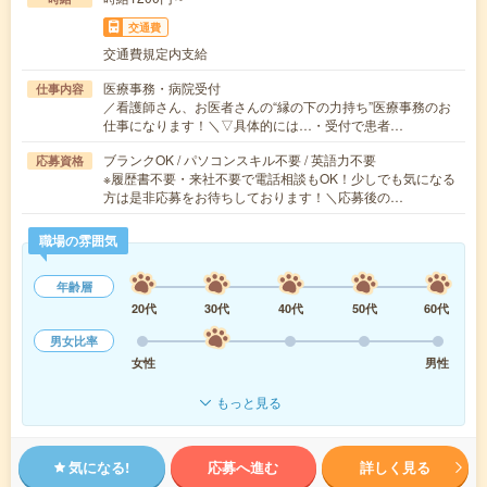
交通費
交通費規定内支給
医療事務・病院受付
仕事内容
／看護師さん、お医者さんの“縁の下の力持ち”医療事務のお
仕事になります！＼▽具体的には…・受付で患者…
ブランクOK / パソコンスキル不要 / 英語力不要
応募資格
※履歴書不要・来社不要で電話相談もOK！少しでも気になる
方は是非応募をお待ちしております！＼応募後の…
職場の雰囲気
年齢層
20代
30代
40代
50代
60代
男女比率
女性
男性
もっと見る
気になる!
応募へ進む
詳しく見る