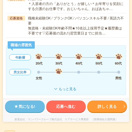
＊入居者の方の「ありがとう」が嬉しい＊お年寄りを笑顔に
する介護のお仕事です。おじいちゃん、おばあちゃ…
職種未経験OK / ブランクOK / パソコンスキル不要 / 英語力不
応募資格
要
無資格・未経験OK年齢不問★10名以上採用予定★履歴書は
不要です▽応募後の流れ1)翌営業日までに担当…
職場の雰囲気
年齢層
20代
30代
40代
50代
60代
男女比率
女性
男性
もっと見る
気になる!
応募へ進む
詳しく見る
派遣会社
マンパワーグループ株式会社 ケアサービス事業部 （医療福祉介護関連）