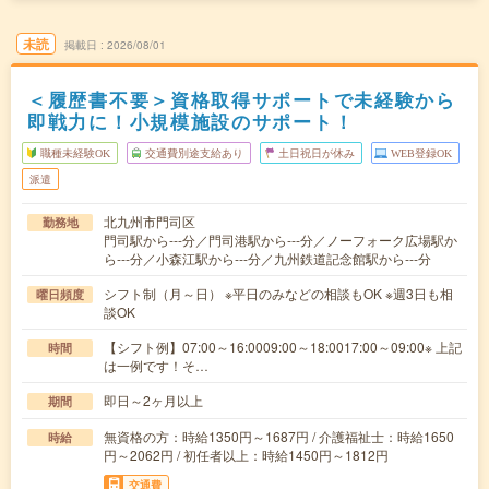
未読
掲載日
2026/08/01
＜履歴書不要＞資格取得サポートで未経験から
即戦力に！小規模施設のサポート！
職種未経験OK
交通費別途支給あり
土日祝日が休み
WEB登録OK
派遣
北九州市門司区
勤務地
門司駅から---分／門司港駅から---分／ノーフォーク広場駅か
ら---分／小森江駅から---分／九州鉄道記念館駅から---分
シフト制（月～日） ※平日のみなどの相談もOK ※週3日も相
曜日頻度
談OK
【シフト例】07:00～16:0009:00～18:0017:00～09:00※ 上記
時間
は一例です！そ…
即日～2ヶ月以上
期間
無資格の方：時給1350円～1687円 / 介護福祉士：時給1650
時給
円～2062円 / 初任者以上：時給1450円～1812円
交通費