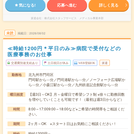
気になる!
応募へ進む
詳しく見る
派遣会社
株式会社スタッフサービス メディカル事業本部
未読
掲載日
2026/08/02
≪時給1200円＊平日のみ≫病院で受付などの
医療事務のお仕事
交通費別途支給あり
土日祝日が休み
WEB登録OK
派遣
北九州市門司区
勤務地
門司駅から---分／門司港駅から---分／ノーフォーク広場駅か
ら---分／小森江駅から---分／九州鉄道記念館駅から---分
【週3日～OK】月～金曜日で希望シフト制 ※徐々に勤務回数
曜日頻度
を増やしていくことも可能です！（最初は週3日からなど）
8:00～17:009:00～18:00など※ご希望の時間帯をご相談くだ
時間
さい。
2ヶ月～OK ※スタート日はお気軽にご相談ください！
期間
時給1200円～
時給