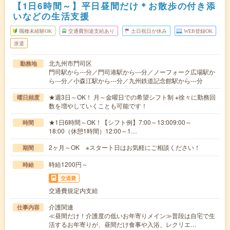
【1日6時間～】平日昼間だけ＊お散歩の付き添
いなどの生活支援
職種未経験OK
交通費別途支給あり
土日祝日が休み
WEB登録OK
派遣
北九州市門司区
勤務地
門司駅から---分／門司港駅から---分／ノーフォーク広場駅か
ら---分／小森江駅から---分／九州鉄道記念館駅から---分
★週3日～OK！ 月～金曜日での希望シフト制 ※徐々に勤務回
曜日頻度
数を増やしていくことも可能です！
★1日6時間～OK！【シフト例】7:00～13:009:00～
時間
18:00（休憩1時間）12:00～1…
2ヶ月～OK ※スタート日はお気軽にご相談ください！
期間
時給1200円～
時給
交通費
交通費規定内支給
介護関連
仕事内容
≪昼間だけ！介護度の低いお年寄りメイン≫普段は自宅で生
活するお年寄りが、昼間だけ食事や入浴、レクリエ…