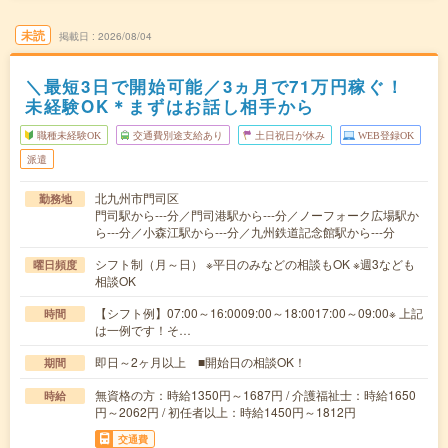
未読
掲載日
2026/08/04
＼最短3日で開始可能／3ヵ月で71万円稼ぐ！
未経験OK＊まずはお話し相手から
職種未経験OK
交通費別途支給あり
土日祝日が休み
WEB登録OK
派遣
北九州市門司区
勤務地
門司駅から---分／門司港駅から---分／ノーフォーク広場駅か
ら---分／小森江駅から---分／九州鉄道記念館駅から---分
シフト制（月～日） ※平日のみなどの相談もOK ※週3なども
曜日頻度
相談OK
【シフト例】07:00～16:0009:00～18:0017:00～09:00※ 上記
時間
は一例です！そ…
即日～2ヶ月以上 ■開始日の相談OK！
期間
無資格の方：時給1350円～1687円 / 介護福祉士：時給1650
時給
円～2062円 / 初任者以上：時給1450円～1812円
交通費