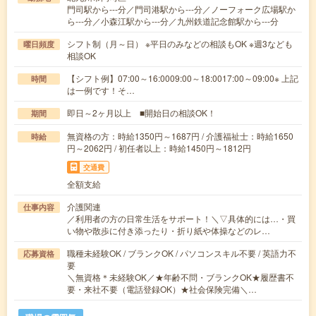
門司駅から---分／門司港駅から---分／ノーフォーク広場駅か
ら---分／小森江駅から---分／九州鉄道記念館駅から---分
シフト制（月～日） ※平日のみなどの相談もOK ※週3なども
曜日頻度
相談OK
【シフト例】07:00～16:0009:00～18:0017:00～09:00※ 上記
時間
は一例です！そ…
即日～2ヶ月以上 ■開始日の相談OK！
期間
無資格の方：時給1350円～1687円 / 介護福祉士：時給1650
時給
円～2062円 / 初任者以上：時給1450円～1812円
交通費
全額支給
介護関連
仕事内容
／利用者の方の日常生活をサポート！＼▽具体的には…・買
い物や散歩に付き添ったり・折り紙や体操などのレ…
職種未経験OK / ブランクOK / パソコンスキル不要 / 英語力不
応募資格
要
＼無資格＊未経験OK／★年齢不問・ブランクOK★履歴書不
要・来社不要（電話登録OK）★社会保険完備＼…