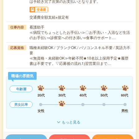
は手続き完了次第のお支払いとなります。
交通費
交通費全額支給※規定有
看護助手
仕事内容
≪病院でちょっとしたお手伝い≫〇お手洗い・入浴など生活
のお手伝い○診察室への付き添い○食事のサポート…
職種未経験OK / ブランクOK / パソコンスキル不要 / 英語力不
応募資格
要
≪無資格・未経験OK≫年齢不問★10名以上採用予定★履歴
書は不要です。▽応募後の流れ1)翌営業日まで…
職場の雰囲気
年齢層
20代
30代
40代
50代
60代
男女比率
女性
男性
もっと見る