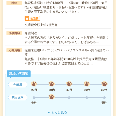
無資格未経験：時給1300円～ 経験者：時給1400円～★日
時給
払い／週払い制度あり（月払いも選べます）※稼働開始時は
手続き完了次第のお支払いとなります。
交通費
交通費全額支給※規定有
介護関連
仕事内容
＊入居者の方の「ありがとう」が嬉しい＊お年寄りを笑顔に
する介護のお仕事です。おじいちゃん、おばあちゃ…
職種未経験OK / ブランクOK / パソコンスキル不要 / 英語力不
応募資格
要
無資格・未経験OK年齢不問★10名以上採用予定★履歴書は
不要です▽応募後の流れ1)翌営業日までに担当…
職場の雰囲気
年齢層
20代
30代
40代
50代
60代
男女比率
女性
男性
もっと見る