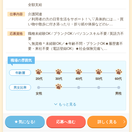
全額支給
介護関連
仕事内容
／利用者の方の日常生活をサポート！＼▽具体的には…・買
い物や散歩に付き添ったり・折り紙や体操などのレ…
職種未経験OK / ブランクOK / パソコンスキル不要 / 英語力不
応募資格
要
＼無資格＊未経験OK／★年齢不問・ブランクOK★履歴書不
要・来社不要（電話登録OK）★社会保険完備＼…
職場の雰囲気
年齢層
20代
30代
40代
50代
60代
男女比率
女性
男性
もっと見る
気になる!
応募へ進む
詳しく見る