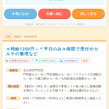
気になる!
応募へ進む
詳しく見る
派遣会社
株式会社ウィルオブ・ワーク ケアワーク事業部
未読
掲載日
2026/08/02
≪時給1200円～＊平日のみ≫病院で受付やカ
ルテの整理など
交通費別途支給あり
土日祝日が休み
WEB登録OK
派遣
北九州市門司区
勤務地
門司駅から---分／門司港駅から---分／ノーフォーク広場駅か
ら---分／小森江駅から---分／九州鉄道記念館駅から---分
【週3日～OK】月～金曜日で希望シフト制 ※徐々に勤務回数
曜日頻度
を増やしていくことも可能です！（最初は週3日からなど）
8:00～17:009:00～18:00など※ご希望の時間帯をご相談くだ
時間
さい。