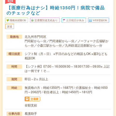
NEW
【医療行為はナシ】時給1350円！病院で備品
のチェックなど
職種未経験OK
交通費別途支給あり
土日祝日が休み
WEB登録OK
派遣
北九州市門司区
勤務地
門司駅から---分／門司港駅から---分／ノーフォーク広場駅か
ら---分／小森江駅から---分／九州鉄道記念館駅から---分
シフト制（月～日） ※平日のみなどの相談もOK ※週3なども
曜日頻度
相談OK
【シフト例】07:00～16:0009:00～18:0017:00～09:00※ 上記
時間
は一例です！そ…
即日～2ヶ月以上
期間
無資格の方：時給1350円～1687円 / 介護福祉士：時給1650
時給
円～2062円 / 初任者以上：時給1450円～1812円
交通費
全額支給
看護助手
仕事内容