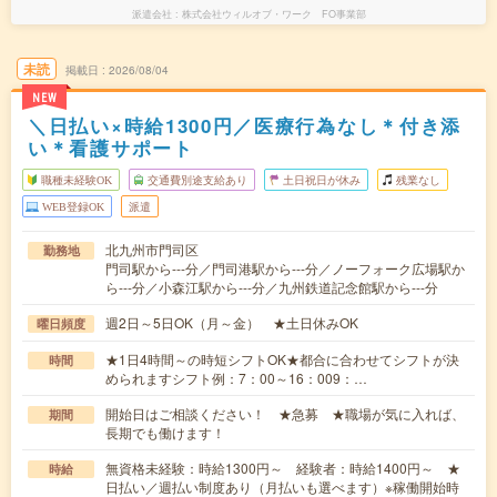
派遣会社
株式会社ウィルオブ・ワーク FO事業部
未読
掲載日
2026/08/04
NEW
＼日払い×時給1300円／医療行為なし＊付き添
い＊看護サポート
職種未経験OK
交通費別途支給あり
土日祝日が休み
残業なし
WEB登録OK
派遣
北九州市門司区
勤務地
門司駅から---分／門司港駅から---分／ノーフォーク広場駅か
ら---分／小森江駅から---分／九州鉄道記念館駅から---分
週2日～5日OK（月～金） ★土日休みOK
曜日頻度
★1日4時間～の時短シフトOK★都合に合わせてシフトが決
時間
められますシフト例：7：00～16：009：…
開始日はご相談ください！ ★急募 ★職場が気に入れば、
期間
長期でも働けます！
無資格未経験：時給1300円～ 経験者：時給1400円～ ★
時給
日払い／週払い制度あり（月払いも選べます）※稼働開始時