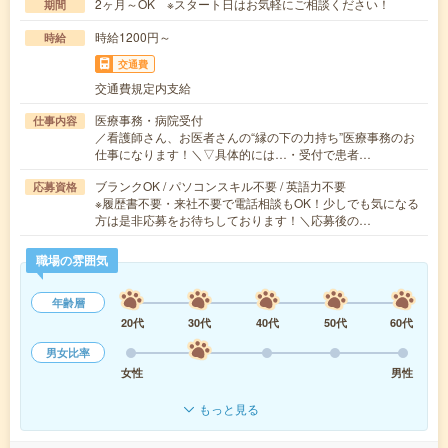
2ヶ月～OK ※スタート日はお気軽にご相談ください！
期間
時給1200円～
時給
交通費
交通費規定内支給
医療事務・病院受付
仕事内容
／看護師さん、お医者さんの“縁の下の力持ち”医療事務のお
仕事になります！＼▽具体的には…・受付で患者…
ブランクOK / パソコンスキル不要 / 英語力不要
応募資格
※履歴書不要・来社不要で電話相談もOK！少しでも気になる
方は是非応募をお待ちしております！＼応募後の…
職場の雰囲気
年齢層
20代
30代
40代
50代
60代
男女比率
女性
男性
もっと見る