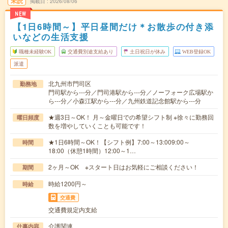
未読
掲載日
2026/08/06
NEW
【1日6時間～】平日昼間だけ＊お散歩の付き添
いなどの生活支援
職種未経験OK
交通費別途支給あり
土日祝日が休み
WEB登録OK
派遣
北九州市門司区
勤務地
門司駅から---分／門司港駅から---分／ノーフォーク広場駅か
ら---分／小森江駅から---分／九州鉄道記念館駅から---分
★週3日～OK！ 月～金曜日での希望シフト制 ※徐々に勤務回
曜日頻度
数を増やしていくことも可能です！
★1日6時間～OK！【シフト例】7:00～13:009:00～
時間
18:00（休憩1時間）12:00～1…
2ヶ月～OK ※スタート日はお気軽にご相談ください！
期間
時給1200円～
時給
交通費
交通費規定内支給
介護関連
仕事内容