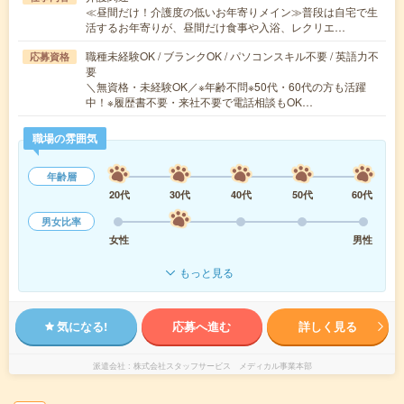
≪昼間だけ！介護度の低いお年寄りメイン≫普段は自宅で生
活するお年寄りが、昼間だけ食事や入浴、レクリエ…
職種未経験OK / ブランクOK / パソコンスキル不要 / 英語力不
応募資格
要
＼無資格・未経験OK／※年齢不問※50代・60代の方も活躍
中！※履歴書不要・来社不要で電話相談もOK…
職場の雰囲気
年齢層
20代
30代
40代
50代
60代
男女比率
女性
男性
もっと見る
気になる!
応募へ進む
詳しく見る
派遣会社
株式会社スタッフサービス メディカル事業本部