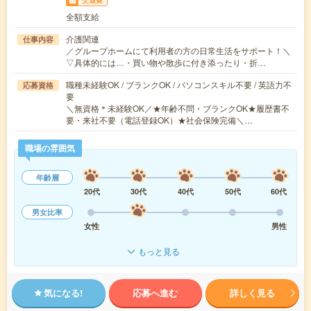
交通費
全額支給
介護関連
仕事内容
／グループホームにて利用者の方の日常生活をサポート！＼
▽具体的には…・買い物や散歩に付き添ったり・折…
職種未経験OK / ブランクOK / パソコンスキル不要 / 英語力不
応募資格
要
＼無資格＊未経験OK／★年齢不問・ブランクOK★履歴書不
要・来社不要（電話登録OK）★社会保険完備＼…
職場の雰囲気
年齢層
20代
30代
40代
50代
60代
男女比率
女性
男性
もっと見る
気になる!
応募へ進む
詳しく見る