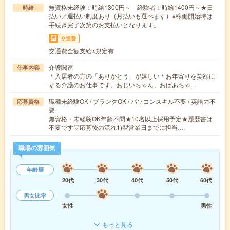
無資格未経験：時給1300円～ 経験者：時給1400円～★日
時給
払い／週払い制度あり（月払いも選べます）※稼働開始時は
手続き完了次第のお支払いとなります。
交通費
交通費全額支給※規定有
介護関連
仕事内容
＊入居者の方の「ありがとう」が嬉しい＊お年寄りを笑顔に
する介護のお仕事です。おじいちゃん、おばあちゃ…
職種未経験OK / ブランクOK / パソコンスキル不要 / 英語力不
応募資格
要
無資格・未経験OK年齢不問★10名以上採用予定★履歴書は
不要です▽応募後の流れ1)翌営業日までに担当…
職場の雰囲気
年齢層
20代
30代
40代
50代
60代
男女比率
女性
男性
もっと見る