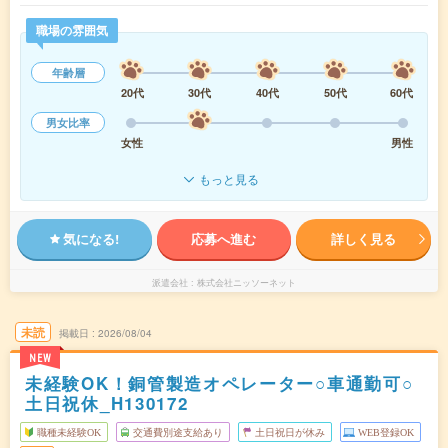
職場の雰囲気
年齢層
20代
30代
40代
50代
60代
男女比率
女性
男性
もっと見る
気になる!
応募へ進む
詳しく見る
派遣会社
株式会社ニッソーネット
未読
掲載日
2026/08/04
NEW
未経験OK！銅管製造オペレーター○車通勤可○
土日祝休_H130172
職種未経験OK
交通費別途支給あり
土日祝日が休み
WEB登録OK