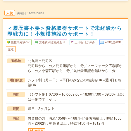
未読
掲載日
2026/08/01
＜履歴書不要＞資格取得サポートで未経験から
即戦力に！小規模施設のサポート！
職種未経験OK
交通費別途支給あり
土日祝日が休み
WEB登録OK
派遣
北九州市門司区
勤務地
門司駅から---分／門司港駅から---分／ノーフォーク広場駅か
ら---分／小森江駅から---分／九州鉄道記念館駅から---分
シフト制（月～日） ※平日のみなどの相談もOK ※週3日も相
曜日頻度
談OK
【シフト例】07:00～16:0009:00～18:0017:00～09:00※ 上記
時間
は一例です！そ…
即日～2ヶ月以上
期間
無資格の方：時給1350円～1687円 / 介護福祉士：時給1650
時給
円～2062円 / 初任者以上：時給1450円～1812円