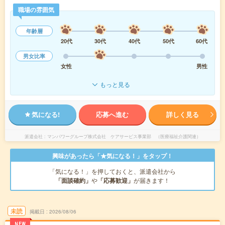
職場の雰囲気
年齢層
20代
30代
40代
50代
60代
男女比率
女性
男性
もっと見る
気になる!
応募へ進む
詳しく見る
派遣会社
マンパワーグループ株式会社 ケアサービス事業部 （医療福祉介護関連）
興味があったら「★気になる！」をタップ！
「気になる！」を押しておくと、派遣会社から
「面談確約」
や
「応募歓迎」
が届きます！
未読
掲載日
2026/08/06
NEW