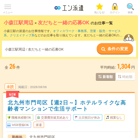
メニュー
気になる!
ログイン
検索
小森江駅周辺
×
友だちと一緒の応募OK
のお仕事一覧
小森江駅の派遣のお仕事情報です。
オフィスワーク・事務系
、
営業・販売・サービス
系
、
クリエイティブ系
などのお仕事を取り揃えています。友だちと一緒の応募OKの条
件の他に、
交通費別途支給あり
、
職種未経験OK
、
週4日勤務
などのこだわり条件も取
り揃えています。
条件の変更
小森江駅周辺 / 友だちと一緒の応募OK
26
1,304
全
件
平均時給:
円
時給順
新着順
未読
掲載日
2026/08/06
NEW
北九州市門司区【週2日～】ホテルライクな高
齢者マンションで生活サポート
職種未経験OK
交通費別途支給あり
土日祝日が休み
残業なし
WEB登録OK
派遣
北九州市門司区
勤務地