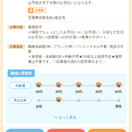
は手続き完了次第のお支払いとなります。
交通費
交通費全額支給※規定有
看護助手
仕事内容
≪病院でちょっとしたお手伝い≫〇お手洗い・入浴など生活
のお手伝い○診察室への付き添い○食事のサポート…
職種未経験OK / ブランクOK / パソコンスキル不要 / 英語力不
応募資格
要
≪無資格・未経験OK≫年齢不問★10名以上採用予定★履歴
書は不要です。▽応募後の流れ1)翌営業日まで…
職場の雰囲気
年齢層
20代
30代
40代
50代
60代
男女比率
女性
男性
もっと見る