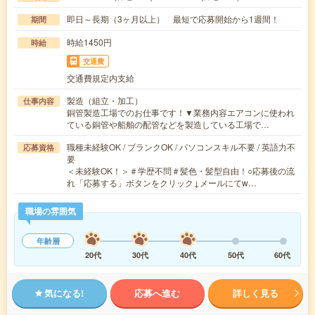
即日～長期（3ヶ月以上） 最短で応募開始から1週間！
期間
時給1450円
時給
交通費
交通費規定内支給
製造（組立・加工）
仕事内容
銅管製造工場でのお仕事です！▼業務内容エアコンに使われ
ている銅管や船舶の配管などを製造している工場で…
職種未経験OK / ブランクOK / パソコンスキル不要 / 英語力不
応募資格
要
＜未経験OK！＞＃学歴不問＃髪色・髪型自由！○応募後の流
れ「応募する」ボタンをクリック↓メールにてw…
職場の雰囲気
年齢層
20代
30代
40代
50代
60代
気になる!
応募へ進む
詳しく見る