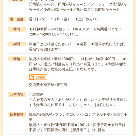
門司駅から---分／門司港駅から---分／ノーフォーク広場駅か
ら---分／小森江駅から---分／九州鉄道記念館駅から---分
週2日～5日OK（月～金） ★土日休みOK
曜日頻度
★1日4時間～の時短シフトOK★スタート時間選べます！
時間
7:00～16:009:00～17:0011:…
開始日はご相談ください！ ★急募 ★職場が気に入れば、
期間
長期でも働けます！
無資格未経験：時給1300円～ 経験者：時給1400円～ ★
時給
日払い／週払い制度あり（月払いも選べます）※稼働開始時
は手続き完了次第のお支払いとなります。
交通費
交通費全額支給※規定有
介護関連
仕事内容
＊入居者の方の「ありがとう」が嬉しい＊お年寄りを笑顔に
する介護のお仕事です。おじいちゃん、おばあちゃ…
職種未経験OK / ブランクOK / パソコンスキル不要 / 英語力不
応募資格
要
無資格・未経験OK年齢不問★10名以上採用予定★履歴書は
不要です▽応募後の流れ1)翌営業日までに担当…