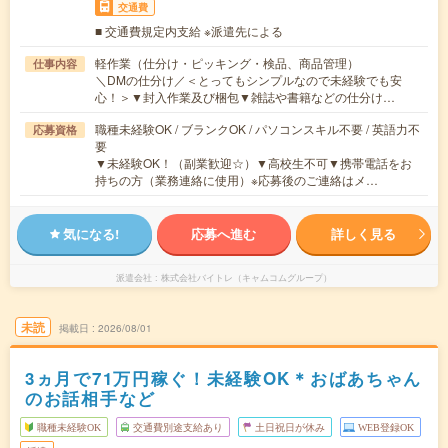
交通費
■ 交通費規定内支給 ※派遣先による
軽作業（仕分け・ピッキング・検品、商品管理）
仕事内容
＼DMの仕分け／＜とってもシンプルなので未経験でも安
心！＞▼封入作業及び梱包▼雑誌や書籍などの仕分け…
職種未経験OK / ブランクOK / パソコンスキル不要 / 英語力不
応募資格
要
▼未経験OK！（副業歓迎☆）▼高校生不可▼携帯電話をお
持ちの方（業務連絡に使用）※応募後のご連絡はメ…
気になる!
応募へ進む
詳しく見る
派遣会社
株式会社バイトレ（キャムコムグループ）
未読
掲載日
2026/08/01
3ヵ月で71万円稼ぐ！未経験OK＊おばあちゃん
のお話相手など
職種未経験OK
交通費別途支給あり
土日祝日が休み
WEB登録OK