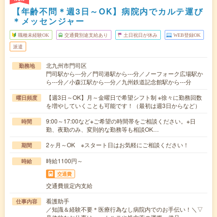
【年齢不問＊週3日～OK】病院内でカルテ運び
＊メッセンジャー
職種未経験OK
交通費別途支給あり
土日祝日が休み
WEB登録OK
派遣
北九州市門司区
勤務地
門司駅から---分／門司港駅から---分／ノーフォーク広場駅か
ら---分／小森江駅から---分／九州鉄道記念館駅から---分
【週3日～OK】月～金曜日で希望シフト制 ※徐々に勤務回数
曜日頻度
を増やしていくことも可能です！（最初は週3日からなど）
9:00～17:00など※ご希望の時間帯をご相談ください。※日
時間
勤、夜勤のみ、変則的な勤務等も相談OK…
2ヶ月～OK ※スタート日はお気軽にご相談ください！
期間
時給1100円～
時給
交通費
交通費規定内支給
看護助手
仕事内容
／知識＆経験不要＊医療行為なし病院内でのお手伝い！＼▽