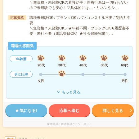
＼無資格・未経験OKの看護助手／医療行為は一切行わない
ので未経験でも安心！▽具体的には…・リネンやシ…
職種未経験OK / ブランクOK / パソコンスキル不要 / 英語力不
応募資格
要
＼無資格＊未経験OK／★年齢不問・ブランクOK★履歴書不
要・来社不要（電話登録OK）★社会保険完備＼…
職場の雰囲気
年齢層
20代
30代
40代
50代
60代
男女比率
女性
男性
もっと見る
気になる!
応募へ進む
詳しく見る
派遣会社
株式会社ニッソーネット