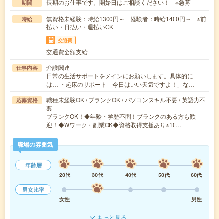
長期のお仕事です。開始日はご相談ください！ ※急募
期間
無資格未経験：時給1300円～ 経験者：時給1400円～ ※前
時給
払い・日払い・週払いOK
交通費
交通費全額支給
介護関連
仕事内容
日常の生活サポートをメインにお願いします。具体的に
は… ・起床のサポート「今日はいい天気ですよ！」な…
職種未経験OK / ブランクOK / パソコンスキル不要 / 英語力不
応募資格
要
ブランクOK！◆年齢・学歴不問！ブランクのある方も歓
迎！◆Wワーク・副業OK◆資格取得支援あり※10…
職場の雰囲気
年齢層
20代
30代
40代
50代
60代
男女比率
女性
男性
もっと見る