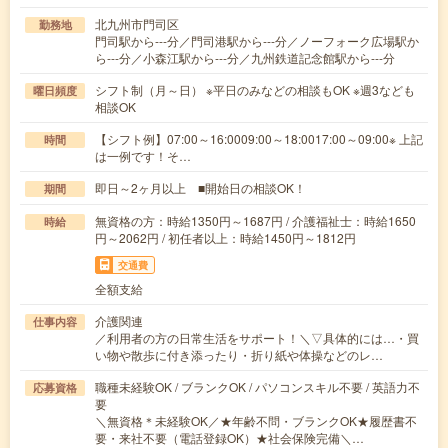
北九州市門司区
勤務地
門司駅から---分／門司港駅から---分／ノーフォーク広場駅か
ら---分／小森江駅から---分／九州鉄道記念館駅から---分
シフト制（月～日） ※平日のみなどの相談もOK ※週3なども
曜日頻度
相談OK
【シフト例】07:00～16:0009:00～18:0017:00～09:00※ 上記
時間
は一例です！そ…
即日～2ヶ月以上 ■開始日の相談OK！
期間
無資格の方：時給1350円～1687円 / 介護福祉士：時給1650
時給
円～2062円 / 初任者以上：時給1450円～1812円
交通費
全額支給
介護関連
仕事内容
／利用者の方の日常生活をサポート！＼▽具体的には…・買
い物や散歩に付き添ったり・折り紙や体操などのレ…
職種未経験OK / ブランクOK / パソコンスキル不要 / 英語力不
応募資格
要
＼無資格＊未経験OK／★年齢不問・ブランクOK★履歴書不
要・来社不要（電話登録OK）★社会保険完備＼…