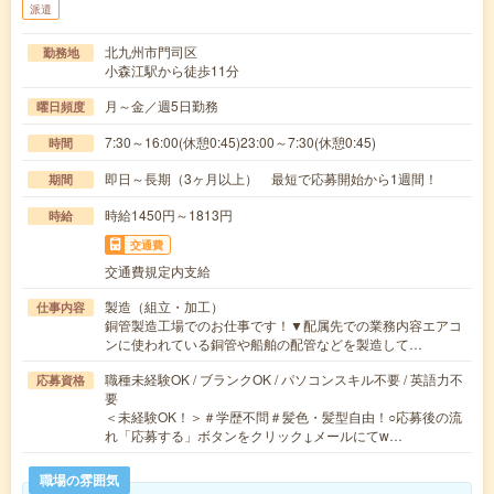
派遣
北九州市門司区
勤務地
小森江駅から徒歩11分
月～金／週5日勤務
曜日頻度
7:30～16:00(休憩0:45)23:00～7:30(休憩0:45)
時間
即日～長期（3ヶ月以上） 最短で応募開始から1週間！
期間
時給1450円～1813円
時給
交通費
交通費規定内支給
製造（組立・加工）
仕事内容
銅管製造工場でのお仕事です！▼配属先での業務内容エアコ
ンに使われている銅管や船舶の配管などを製造して…
職種未経験OK / ブランクOK / パソコンスキル不要 / 英語力不
応募資格
要
＜未経験OK！＞＃学歴不問＃髪色・髪型自由！○応募後の流
れ「応募する」ボタンをクリック↓メールにてw…
職場の雰囲気