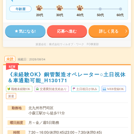
年齢層
20代
30代
40代
50代
60代
気になる!
応募へ進む
詳しく見る
派遣会社
株式会社ウィルオブ・ワーク FO事業部
未読
掲載日
2026/08/04
NEW
《未経験OK》銅管製造オペレーター○土日祝休
＆車通勤可能_H130171
職種未経験OK
交通費別途支給あり
土日祝日が休み
WEB登録OK
派遣
北九州市門司区
勤務地
小森江駅から徒歩11分
月～金／週5日勤務
曜日頻度
7:30～16:00(休憩0:45)23:00～7:30(休憩0:45)
時間