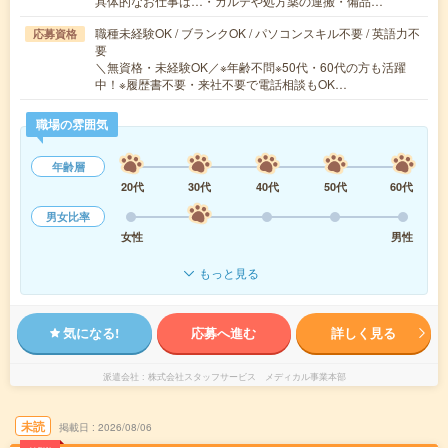
具体的なお仕事は…・カルテや処方薬の運搬・備品…
職種未経験OK / ブランクOK / パソコンスキル不要 / 英語力不
応募資格
要
＼無資格・未経験OK／※年齢不問※50代・60代の方も活躍
中！※履歴書不要・来社不要で電話相談もOK…
職場の雰囲気
年齢層
20代
30代
40代
50代
60代
男女比率
女性
男性
もっと見る
気になる!
応募へ進む
詳しく見る
派遣会社
株式会社スタッフサービス メディカル事業本部
未読
掲載日
2026/08/06