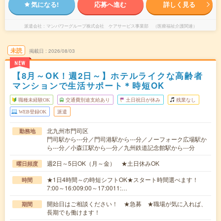
気になる!
応募へ進む
詳しく見る
派遣会社
マンパワーグループ株式会社 ケアサービス事業部 （医療福祉介護関連）
未読
掲載日
2026/08/03
NEW
【8月～OK！週2日～】ホテルライクな高齢者
マンションで生活サポート＊時短OK
職種未経験OK
交通費別途支給あり
土日祝日が休み
残業なし
WEB登録OK
派遣
北九州市門司区
勤務地
門司駅から---分／門司港駅から---分／ノーフォーク広場駅か
ら---分／小森江駅から---分／九州鉄道記念館駅から---分
週2日～5日OK（月～金） ★土日休みOK
曜日頻度
★1日4時間～の時短シフトOK★スタート時間選べます！
時間
7:00～16:009:00～17:0011:…
開始日はご相談ください！ ★急募 ★職場が気に入れば、
期間
長期でも働けます！