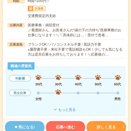
時給1200円～
時給
交通費
交通費規定内支給
医療事務・病院受付
仕事内容
／看護師さん、お医者さんの“縁の下の力持ち”医療事務のお
仕事になります！＼▽具体的には…・受付で患者…
ブランクOK / パソコンスキル不要 / 英語力不要
応募資格
※履歴書不要・来社不要で電話相談もOK！少しでも気になる
方は是非応募をお待ちしております！＼応募後の…
職場の雰囲気
年齢層
20代
30代
40代
50代
60代
男女比率
女性
男性
もっと見る
気になる!
応募へ進む
詳しく見る