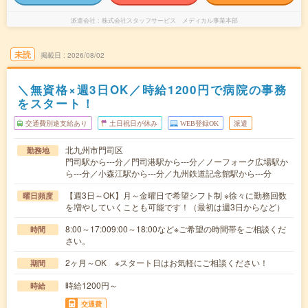
派遣会社
株式会社スタッフサービス メディカル事業本部
未読
掲載日
2026/08/02
＼無資格×週3日OK／時給1200円で病院の事務
をスタート！
交通費別途支給あり
土日祝日が休み
WEB登録OK
派遣
北九州市門司区
勤務地
門司駅から---分／門司港駅から---分／ノーフォーク広場駅か
ら---分／小森江駅から---分／九州鉄道記念館駅から---分
【週3日～OK】月～金曜日で希望シフト制 ※徐々に勤務回数
曜日頻度
を増やしていくことも可能です！（最初は週3日からなど）
8:00～17:009:00～18:00など※ご希望の時間帯をご相談くだ
時間
さい。
2ヶ月～OK ※スタート日はお気軽にご相談ください！
期間
時給1200円～
時給
交通費