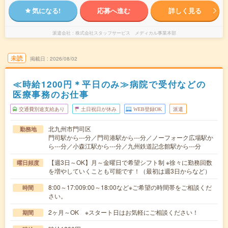
気になる!
応募へ進む
詳しく見る
派遣会社
株式会社スタッフサービス メディカル事業本部
未読
掲載日
2026/08/02
≪時給1200円＊平日のみ≫病院で受付などの
医療事務のお仕事
交通費別途支給あり
土日祝日が休み
WEB登録OK
派遣
北九州市門司区
勤務地
門司駅から---分／門司港駅から---分／ノーフォーク広場駅か
ら---分／小森江駅から---分／九州鉄道記念館駅から---分
【週3日～OK】月～金曜日で希望シフト制 ※徐々に勤務回数
曜日頻度
を増やしていくことも可能です！（最初は週3日からなど）
8:00～17:009:00～18:00など※ご希望の時間帯をご相談くだ
時間
さい。
2ヶ月～OK ※スタート日はお気軽にご相談ください！
期間