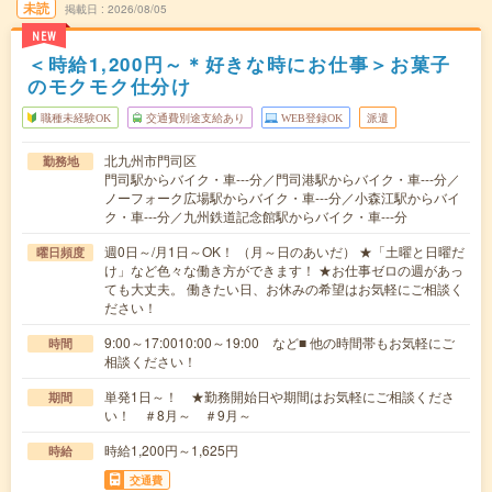
未読
掲載日
2026/08/05
NEW
＜時給1,200円～＊好きな時にお仕事＞お菓子
のモクモク仕分け
職種未経験OK
交通費別途支給あり
WEB登録OK
派遣
北九州市門司区
勤務地
門司駅からバイク・車---分／門司港駅からバイク・車---分／
ノーフォーク広場駅からバイク・車---分／小森江駅からバイ
ク・車---分／九州鉄道記念館駅からバイク・車---分
週0日～/月1日～OK！ （月～日のあいだ） ★「土曜と日曜だ
曜日頻度
け」など色々な働き方ができます！ ★お仕事ゼロの週があっ
ても大丈夫。 働きたい日、お休みの希望はお気軽にご相談く
ださい！
9:00～17:0010:00～19:00 など■ 他の時間帯もお気軽にご
時間
相談ください！
単発1日～！ ★勤務開始日や期間はお気軽にご相談くださ
期間
い！ ＃8月～ ＃9月～
時給1,200円～1,625円
時給
交通費