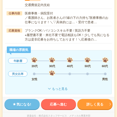
交通費規定内支給
医療事務・病院受付
仕事内容
／看護師さん、お医者さんの“縁の下の力持ち”医療事務のお
仕事になります！＼▽具体的には…・受付で患者…
ブランクOK / パソコンスキル不要 / 英語力不要
応募資格
※履歴書不要・来社不要で電話相談もOK！少しでも気になる
方は是非応募をお待ちしております！＼応募後の…
職場の雰囲気
年齢層
20代
30代
40代
50代
60代
男女比率
女性
男性
もっと見る
気になる!
応募へ進む
詳しく見る
派遣会社
株式会社スタッフサービス メディカル事業本部