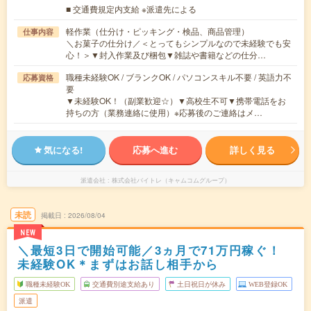
■ 交通費規定内支給 ※派遣先による
軽作業（仕分け・ピッキング・検品、商品管理）
仕事内容
＼お菓子の仕分け／＜とってもシンプルなので未経験でも安
心！＞▼封入作業及び梱包▼雑誌や書籍などの仕分…
職種未経験OK / ブランクOK / パソコンスキル不要 / 英語力不
応募資格
要
▼未経験OK！（副業歓迎☆）▼高校生不可▼携帯電話をお
持ちの方（業務連絡に使用）※応募後のご連絡はメ…
気になる!
応募へ進む
詳しく見る
派遣会社
株式会社バイトレ（キャムコムグループ）
未読
掲載日
2026/08/04
NEW
＼最短3日で開始可能／3ヵ月で71万円稼ぐ！
未経験OK＊まずはお話し相手から
職種未経験OK
交通費別途支給あり
土日祝日が休み
WEB登録OK
派遣