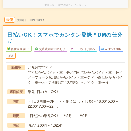
派遣会社
株式会社ニッソーネット
未読
掲載日
2026/08/01
日払いOK！スマホでカンタン登録＊DMの仕分
け
職種未経験OK
交通費別途支給あり
土日祝日が休み
WEB登録OK
派遣
北九州市門司区
勤務地
門司駅からバイク・車---分／門司港駅からバイク・車---分／
ノーフォーク広場駅からバイク・車---分／小森江駅からバイ
ク・車---分／九州鉄道記念館駅からバイク・車---分
単発1日のみ～OK！
曜日頻度
＜1日3時間～OK！＞▼ 例えば… ▼15:00～18:0015:00～
時間
22:0017:00～22:…
1日だけの単発OK！ ＃8月～ ＃9月～
期間
時給1,200円～1,625円
時給