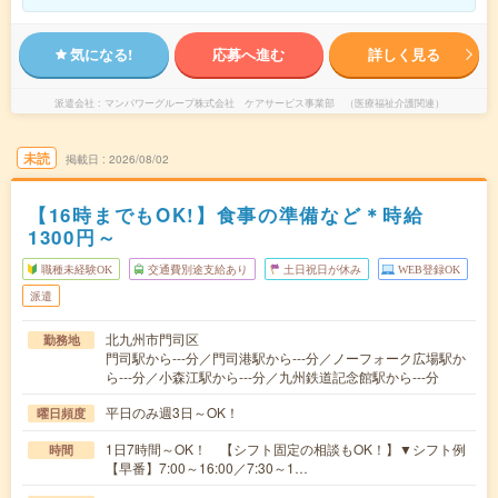
気になる!
応募へ進む
詳しく見る
派遣会社
マンパワーグループ株式会社 ケアサービス事業部 （医療福祉介護関連）
未読
掲載日
2026/08/02
【16時までもOK!】食事の準備など＊時給
1300円～
職種未経験OK
交通費別途支給あり
土日祝日が休み
WEB登録OK
派遣
北九州市門司区
勤務地
門司駅から---分／門司港駅から---分／ノーフォーク広場駅か
ら---分／小森江駅から---分／九州鉄道記念館駅から---分
平日のみ週3日～OK！
曜日頻度
1日7時間～OK！ 【シフト固定の相談もOK！】▼シフト例
時間
【早番】7:00～16:00／7:30～1…