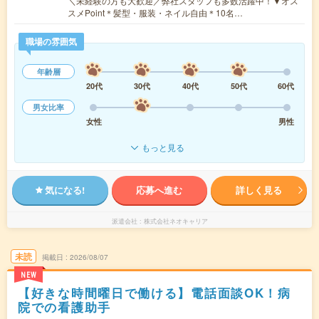
＼未経験の方も大歓迎／弊社スタッフも多数活躍中！▼オス
スメPoint＊髪型・服装・ネイル自由＊10名…
職場の雰囲気
年齢層
20代
30代
40代
50代
60代
男女比率
女性
男性
もっと見る
気になる!
応募へ進む
詳しく見る
派遣会社
株式会社ネオキャリア
未読
掲載日
2026/08/07
NEW
【好きな時間曜日で働ける】電話面談OK！病
院での看護助手