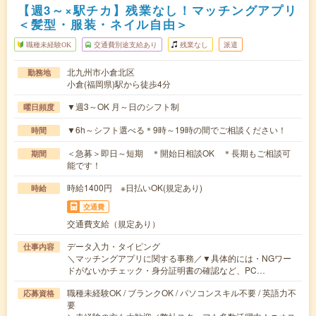
【週3～×駅チカ】残業なし！マッチングアプリ
＜髪型・服装・ネイル自由＞
職種未経験OK
交通費別途支給あり
残業なし
派遣
北九州市小倉北区
勤務地
小倉(福岡県)駅から徒歩4分
▼週3～OK 月～日のシフト制
曜日頻度
▼6h～シフト選べる＊9時～19時の間でご相談ください！
時間
＜急募＞即日～短期 ＊開始日相談OK ＊長期もご相談可
期間
能です！
時給1400円 ※日払いOK(規定あり)
時給
交通費
交通費支給（規定あり）
データ入力・タイピング
仕事内容
＼マッチングアプリに関する事務／▼具体的には・NGワー
ドがないかチェック・身分証明書の確認など、PC…
職種未経験OK / ブランクOK / パソコンスキル不要 / 英語力不
応募資格
要