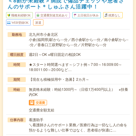
＜8割が未経験＞病院で備品チェックや患者さ
んのサポート＊しゅふさん活躍中！
職種未経験OK
交通費別途支給あり
土日祝日が休み
残業なし
WEB登録OK
派遣
北九州市小倉北区
勤務地
小倉(福岡県)駅から---分／西小倉駅から---分／南小倉駅から--
-分／香春口三萩野駅から---分／片野駅から---分
週2日～OK ※曜日固定の相談OK
曜日頻度
★スタート時間選べます～シフト例～7:00～16:009:00～
時間
18:0011:00～20:00など…
【現在も積極採用中・急募】2カ月～
期間
無資格未経験：時給1300円～（日収1万400円以上） ※扶養
時給
内OK
交通費
交通費全額支給
看護助手
仕事内容
＼看護師さんのサポート業務／医療行為は一切なし人の命を
預かるような難しい仕事ではなく、患者様が快適に…