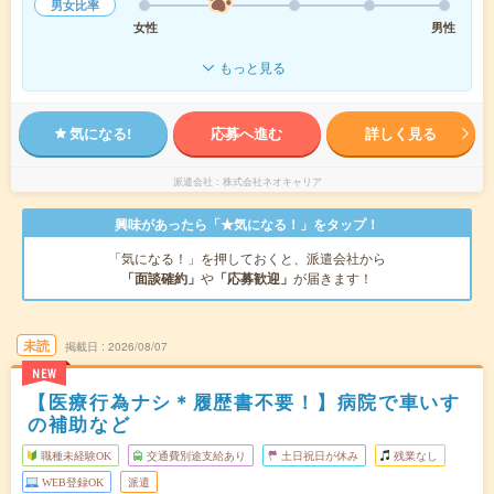
男女比率
女性
男性
もっと見る
気になる!
応募へ進む
詳しく見る
派遣会社
株式会社ネオキャリア
興味があったら「★気になる！」をタップ！
「気になる！」を押しておくと、派遣会社から
「面談確約」
や
「応募歓迎」
が届きます！
未読
掲載日
2026/08/07
NEW
【医療行為ナシ＊履歴書不要！】病院で車いす
の補助など
職種未経験OK
交通費別途支給あり
土日祝日が休み
残業なし
WEB登録OK
派遣