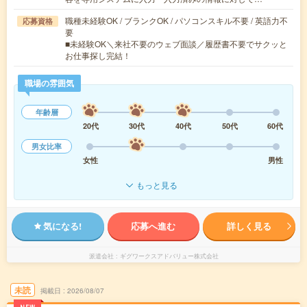
職種未経験OK / ブランクOK / パソコンスキル不要 / 英語力不
応募資格
要
■未経験OK＼来社不要のウェブ面談／履歴書不要でサクッと
お仕事探し完結！
職場の雰囲気
年齢層
20代
30代
40代
50代
60代
男女比率
女性
男性
もっと見る
気になる!
応募へ進む
詳しく見る
派遣会社
ギグワークスアドバリュー株式会社
未読
掲載日
2026/08/07