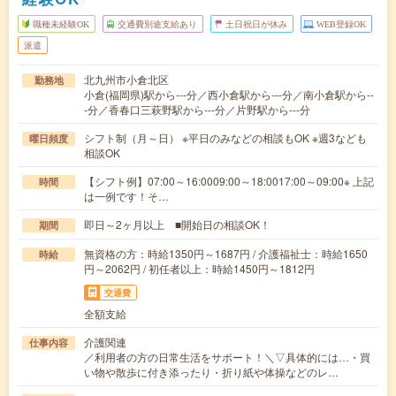
職種未経験OK
交通費別途支給あり
土日祝日が休み
WEB登録OK
派遣
北九州市小倉北区
勤務地
小倉(福岡県)駅から---分／西小倉駅から---分／南小倉駅から--
-分／香春口三萩野駅から---分／片野駅から---分
シフト制（月～日） ※平日のみなどの相談もOK ※週3なども
曜日頻度
相談OK
【シフト例】07:00～16:0009:00～18:0017:00～09:00※ 上記
時間
は一例です！そ…
即日～2ヶ月以上 ■開始日の相談OK！
期間
無資格の方：時給1350円～1687円 / 介護福祉士：時給1650
時給
円～2062円 / 初任者以上：時給1450円～1812円
交通費
全額支給
介護関連
仕事内容
／利用者の方の日常生活をサポート！＼▽具体的には…・買
い物や散歩に付き添ったり・折り紙や体操などのレ…