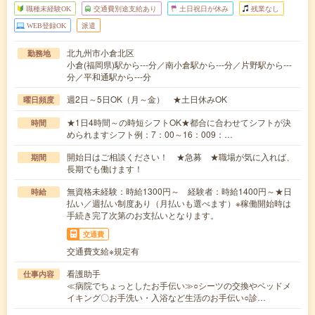
職種未経験OK
交通費別途支給あり
土日祝日が休み
残業なし
WEB登録OK
派遣
北九州市小倉北区
勤務地
小倉(福岡県)駅から---分／南小倉駅から---分／片野駅から---
分／平和通駅から---分
週2日～5日OK（月～金） ★土日休みOK
曜日頻度
★1日4時間～の時短シフトOK★都合に合わせてシフトが決
時間
められますシフト例：7：00～16：009：…
開始日はご相談ください！ ★急募 ★職場が気に入れば、
期間
長期でも働けます！
無資格未経験：時給1300円～ 経験者：時給1400円～★日
時給
払い／週払い制度あり（月払いも選べます）※稼働開始時は
手続き完了次第のお支払いとなります。
交通費
交通費支給※規定有
看護助手
仕事内容
≪病院でちょっとしたお手伝い≫○シーツの交換やベッドメ
イキング〇お手洗い・入浴など生活のお手伝い○診…