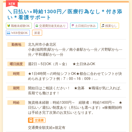
NEW
＼日払い×時給1300円／医療行為なし＊付き添
い＊看護サポート
職種未経験OK
交通費別途支給あり
土日祝日が休み
残業なし
WEB登録OK
派遣
北九州市小倉北区
勤務地
小倉(福岡県)駅から---分／南小倉駅から---分／片野駅から---
分／平和通駅から---分
週2日～5日OK（月～金） ★土日休みOK
曜日頻度
★1日4時間～の時短シフトOK★都合に合わせてシフトが決
時間
められますシフト例：7：00～16：009：…
開始日はご相談ください！ ★急募 ★職場が気に入れば、
期間
長期でも働けます！
無資格未経験：時給1300円～ 経験者：時給1400円～ ★
時給
日払い／週払い制度あり（月払いも選べます）※稼働開始時
は手続き完了次第のお支払いとなります。
交通費
交通費全額支給※規定有