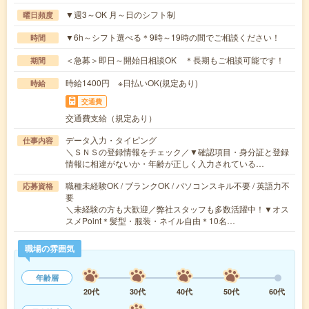
▼週3～OK 月～日のシフト制
曜日頻度
▼6h～シフト選べる＊9時～19時の間でご相談ください！
時間
＜急募＞即日～開始日相談OK ＊長期もご相談可能です！
期間
時給1400円 ※日払いOK(規定あり)
時給
交通費
交通費支給（規定あり）
データ入力・タイピング
仕事内容
＼ＳＮＳの登録情報をチェック／▼確認項目・身分証と登録
情報に相違がないか・年齢が正しく入力されている…
職種未経験OK / ブランクOK / パソコンスキル不要 / 英語力不
応募資格
要
＼未経験の方も大歓迎／弊社スタッフも多数活躍中！▼オス
スメPoint＊髪型・服装・ネイル自由＊10名…
職場の雰囲気
年齢層
20代
30代
40代
50代
60代