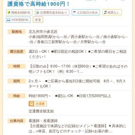
護資格で高時給1900円！
職種未経験OK
交通費別途支給あり
土日祝日が休み
残業なし
WEB登録OK
派遣
北九州市小倉北区
勤務地
小倉(福岡県)駅から---分／西小倉駅から---分／南小倉駅から--
-分／香春口三萩野駅から---分／片野駅から---分
週2日～OK！ ■曜日固定の相談OK！ ■ご希望の曜日をご相談
曜日頻度
ください！
【日勤のみ】9:00～17:00（休憩60分）■ご希望があればその
時間
他シフトもOK！（例）8:30～1…
2ヶ月～ ■ご応募から最短3日後に開始可能 8月～、9月ス
期間
タートもOK！
時給1900円～ ■週払いOK ■日収1万5200円以上
時給
交通費
交通費全額支給
看護師・准看護師
仕事内容
【介護施設で体調などの記録がメイン＊看護師】▼具体的に
は…○体温、血圧などのチェック・記録○お薬の飲…