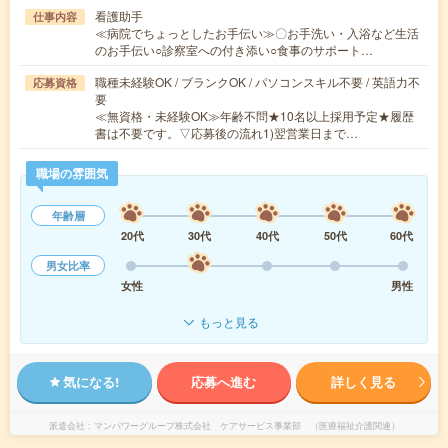
看護助手
仕事内容
≪病院でちょっとしたお手伝い≫〇お手洗い・入浴など生活
のお手伝い○診察室への付き添い○食事のサポート…
職種未経験OK / ブランクOK / パソコンスキル不要 / 英語力不
応募資格
要
≪無資格・未経験OK≫年齢不問★10名以上採用予定★履歴
書は不要です。▽応募後の流れ1)翌営業日まで…
職場の雰囲気
年齢層
20代
30代
40代
50代
60代
男女比率
女性
男性
もっと見る
気になる!
応募へ進む
詳しく見る
派遣会社
マンパワーグループ株式会社 ケアサービス事業部 （医療福祉介護関連）