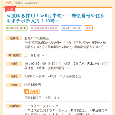
未読
掲載日
2026/08/07
NEW
≪激ゆる採用！≫9月中旬～！郵便番号や住所
をポチポチ入力！10時～
職種未経験OK
交通費別途支給あり
WEB登録OK
派遣
北九州市八幡東区
勤務地
八幡(福岡県)駅から徒歩5分／小倉(福岡県)駅から車5分／枝
光駅から車5分／黒崎駅から車5分／黒崎駅前駅から車5分
土日含む週3～！
曜日頻度
10：00-19：00【休憩】〇小休憩：2回(AM、PMに分けて)〇
時間
昼休憩：1時間 (朝勤の場合 1…
9月中旬～長期 ※10月・11月も募集予定！
期間
時給1200円
時給
交通費
日額1,500円（上限）まで
データ入力・タイピング
仕事内容
≪申込内容に関するデータ入力≫具体的には…・申込書の内
容を専用システムに入力・入力済みの情報に対して…