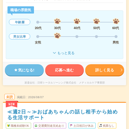
職場の雰囲気
年齢層
20代
30代
40代
50代
60代
男女比率
女性
男性
もっと見る
気になる!
応募へ進む
詳しく見る
派遣会社
日研トータルソーシング株式会社 メディカルケア事業部
未読
掲載日
2026/08/07
NEW
≪週2日～≫おばあちゃんの話し相手から始め
る生活サポート
職種未経験OK
交通費別途支給あり
土日祝日が休み
残業なし