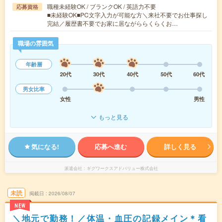
職種未経験OK / ブランクOK / 英語力不要
応募資格
■未経験OK■PC文字入力が可能な方＼来社不要でお仕事探し
完結／履歴書不要でお家に居ながららくらくお…
職場の雰囲気
年齢層
20代
30代
40代
50代
60代
男女比率
女性
男性
もっと見る
気になる!
応募へ進む
詳しく見る
派遣会社
ギグワークスアドバリュー株式会社
未読
掲載日
2026/08/07
NEW
＼地元で勤務！／体温・血圧の記録メイン＊看