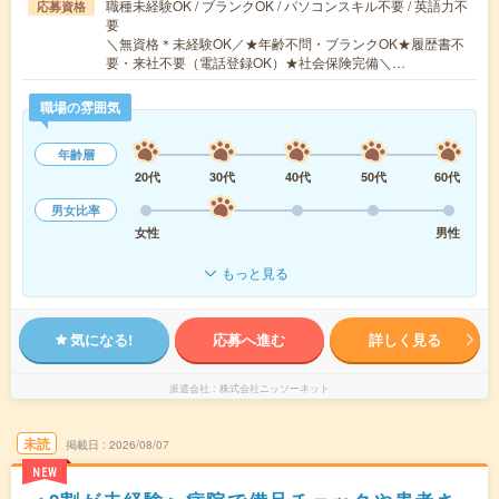
職種未経験OK / ブランクOK / パソコンスキル不要 / 英語力不
応募資格
要
＼無資格＊未経験OK／★年齢不問・ブランクOK★履歴書不
要・来社不要（電話登録OK）★社会保険完備＼…
職場の雰囲気
年齢層
20代
30代
40代
50代
60代
男女比率
女性
男性
もっと見る
気になる!
応募へ進む
詳しく見る
派遣会社
株式会社ニッソーネット
未読
掲載日
2026/08/07
NEW