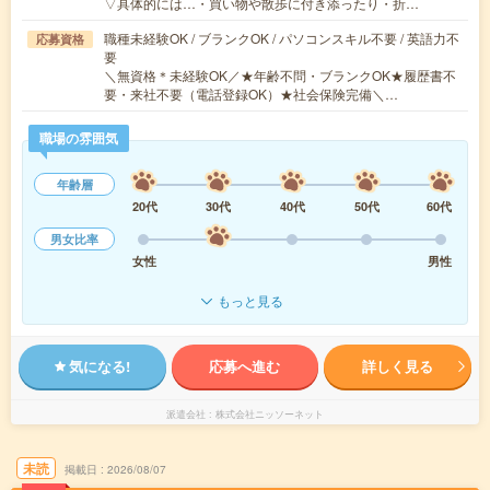
▽具体的には…・買い物や散歩に付き添ったり・折…
職種未経験OK / ブランクOK / パソコンスキル不要 / 英語力不
応募資格
要
＼無資格＊未経験OK／★年齢不問・ブランクOK★履歴書不
要・来社不要（電話登録OK）★社会保険完備＼…
職場の雰囲気
年齢層
20代
30代
40代
50代
60代
男女比率
女性
男性
もっと見る
気になる!
応募へ進む
詳しく見る
派遣会社
株式会社ニッソーネット
未読
掲載日
2026/08/07