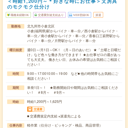
＜時給1,200円～＊好きな時にお仕事＞文房具
のモクモク仕分け
職種未経験OK
交通費別途支給あり
WEB登録OK
派遣
北九州市小倉北区
勤務地
小倉(福岡県)駅からバイク・車---分／西小倉駅からバイク・
車---分／南小倉駅からバイク・車---分／香春口三萩野駅から
バイク・車---分／片野駅からバイク・車---分
週0日～/月1日～OK！ （月～日のあいだ） ★「土曜と日曜だ
曜日頻度
け」など色々な働き方ができます！ ★お仕事ゼロの週があっ
ても大丈夫。 働きたい日、お休みの希望はお気軽にご相談く
ださい！
9:00～17:0010:00～19:00 など■ 他の時間帯もお気軽にご
時間
相談ください！
単発1日～！ ★勤務開始日や期間はお気軽にご相談くださ
期間
い！ ＃8月～ ＃9月～
時給1,200円～1,625円
時給
交通費
■ 交通費規定内支給 ※派遣先による
軽作業（仕分け・ピッキング・検品、商品管理）
仕事内容