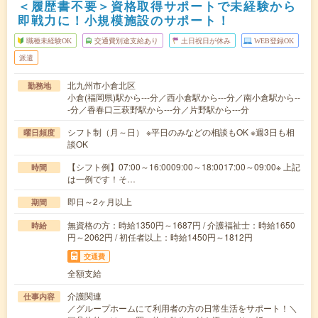
＜履歴書不要＞資格取得サポートで未経験から
即戦力に！小規模施設のサポート！
職種未経験OK
交通費別途支給あり
土日祝日が休み
WEB登録OK
派遣
北九州市小倉北区
勤務地
小倉(福岡県)駅から---分／西小倉駅から---分／南小倉駅から--
-分／香春口三萩野駅から---分／片野駅から---分
シフト制（月～日） ※平日のみなどの相談もOK ※週3日も相
曜日頻度
談OK
【シフト例】07:00～16:0009:00～18:0017:00～09:00※ 上記
時間
は一例です！そ…
即日～2ヶ月以上
期間
無資格の方：時給1350円～1687円 / 介護福祉士：時給1650
時給
円～2062円 / 初任者以上：時給1450円～1812円
交通費
全額支給
介護関連
仕事内容
／グループホームにて利用者の方の日常生活をサポート！＼