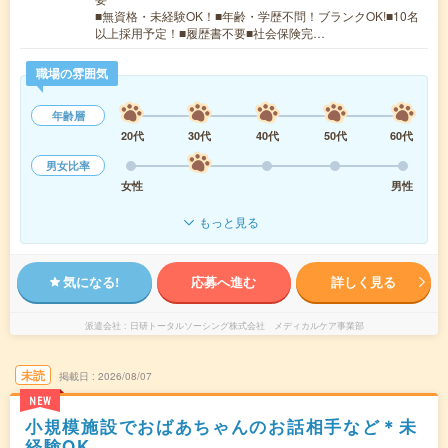
■無資格・未経験OK！■年齢・学歴不問！ブランクOK!■10名
以上採用予定！■履歴書不要■社会保険完…
職場の雰囲気
年齢層
20代
30代
40代
50代
60代
男女比率
女性
男性
もっと見る
気になる!
応募へ進む
詳しく見る
派遣会社
日研トータルソーシング株式会社 メディカルケア事業部
未読
掲載日
2026/08/07
NEW
小規模施設でおばあちゃんのお話相手など＊未
経験OK