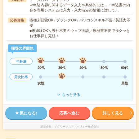
≪申込内容に関するデータ入力≫具体的には…・申込書の内
容を専用システムに入力・入力済みの情報に対して…
職種未経験OK / ブランクOK / パソコンスキル不要 / 英語力不
応募資格
要
■未経験OK＼来社不要のウェブ面談／履歴書不要でサクッと
お仕事探し完結！
職場の雰囲気
年齢層
20代
30代
40代
50代
60代
男女比率
女性
男性
もっと見る
気になる!
応募へ進む
詳しく見る
派遣会社
ギグワークスアドバリュー株式会社