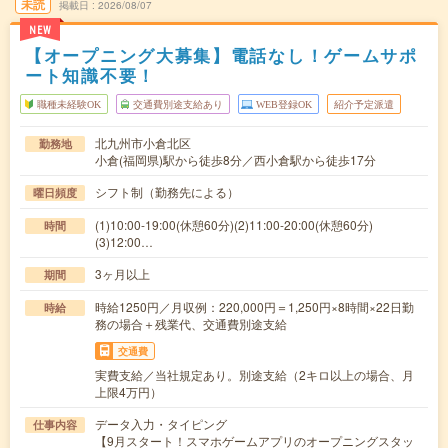
未読
掲載日
2026/08/07
NEW
【オープニング大募集】電話なし！ゲームサポ
ート知識不要！
職種未経験OK
交通費別途支給あり
WEB登録OK
紹介予定派遣
北九州市小倉北区
勤務地
小倉(福岡県)駅から徒歩8分／西小倉駅から徒歩17分
シフト制（勤務先による）
曜日頻度
(1)10:00-19:00(休憩60分)(2)11:00-20:00(休憩60分)
時間
(3)12:00…
3ヶ月以上
期間
時給1250円／月収例：220,000円＝1,250円×8時間×22日勤
時給
務の場合＋残業代、交通費別途支給
交通費
実費支給／当社規定あり。別途支給（2キロ以上の場合、月
上限4万円）
データ入力・タイピング
仕事内容
【9月スタート！スマホゲームアプリのオープニングスタッ