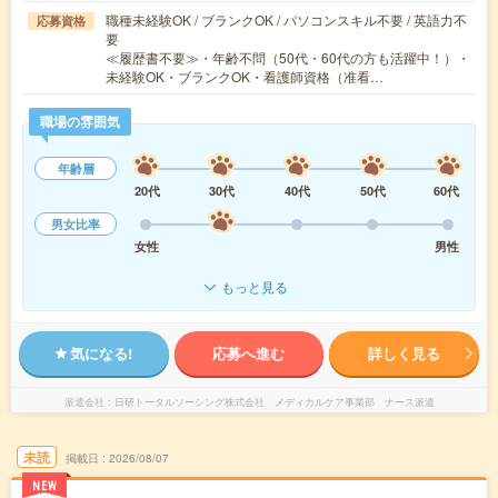
職種未経験OK / ブランクOK / パソコンスキル不要 / 英語力不
応募資格
要
≪履歴書不要≫・年齢不問（50代・60代の方も活躍中！）・
未経験OK・ブランクOK・看護師資格（准看…
職場の雰囲気
年齢層
20代
30代
40代
50代
60代
男女比率
女性
男性
もっと見る
気になる!
応募へ進む
詳しく見る
派遣会社
日研トータルソーシング株式会社 メディカルケア事業部 ナース派遣
未読
掲載日
2026/08/07
NEW