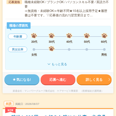
職種未経験OK / ブランクOK / パソコンスキル不要 / 英語力不
応募資格
要
≪無資格・未経験OK≫年齢不問★10名以上採用予定★履歴
書は不要です。▽応募後の流れ1)翌営業日まで…
職場の雰囲気
年齢層
20代
30代
40代
50代
60代
男女比率
女性
男性
もっと見る
気になる!
応募へ進む
詳しく見る
派遣会社
マンパワーグループ株式会社 ケアサービス事業部 （医療福祉介護関連）
未読
掲載日
2026/08/07
NEW