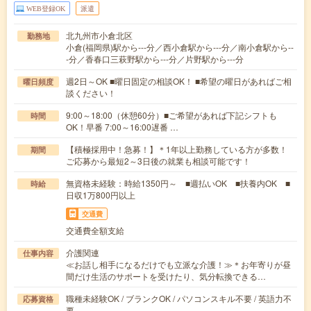
WEB登録OK
派遣
北九州市小倉北区
勤務地
小倉(福岡県)駅から---分／西小倉駅から---分／南小倉駅から--
-分／香春口三萩野駅から---分／片野駅から---分
週2日～OK ■曜日固定の相談OK！ ■希望の曜日があればご相
曜日頻度
談ください！
9:00～18:00（休憩60分）■ご希望があれば下記シフトも
時間
OK！早番 7:00～16:00遅番 …
【積極採用中！急募！】＊1年以上勤務している方が多数！
期間
ご応募から最短2～3日後の就業も相談可能です！
無資格未経験：時給1350円～ ■週払いOK ■扶養内OK ■
時給
日収1万800円以上
交通費
交通費全額支給
介護関連
仕事内容
≪お話し相手になるだけでも立派な介護！≫＊お年寄りが昼
間だけ生活のサポートを受けたり、気分転換できる…
職種未経験OK / ブランクOK / パソコンスキル不要 / 英語力不
応募資格
要