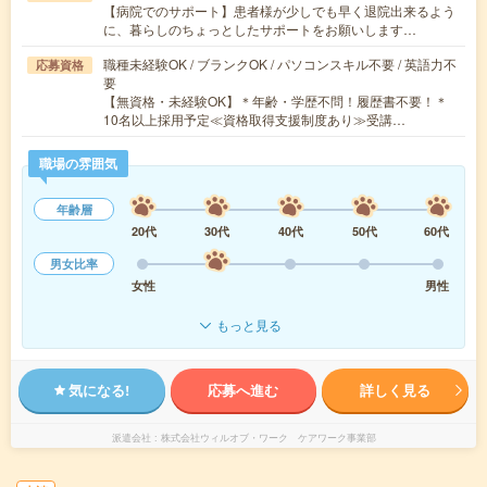
【病院でのサポート】患者様が少しでも早く退院出来るよう
に、暮らしのちょっとしたサポートをお願いします…
職種未経験OK / ブランクOK / パソコンスキル不要 / 英語力不
応募資格
要
【無資格・未経験OK】＊年齢・学歴不問！履歴書不要！＊
10名以上採用予定≪資格取得支援制度あり≫受講…
職場の雰囲気
年齢層
20代
30代
40代
50代
60代
男女比率
女性
男性
もっと見る
気になる!
応募へ進む
詳しく見る
派遣会社
株式会社ウィルオブ・ワーク ケアワーク事業部