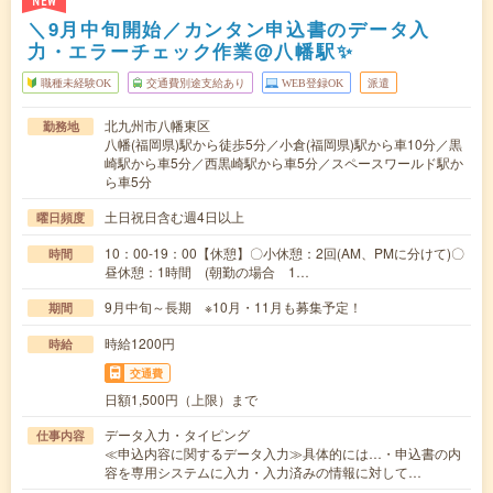
NEW
＼9月中旬開始／カンタン申込書のデータ入
力・エラーチェック作業@八幡駅✨
職種未経験OK
交通費別途支給あり
WEB登録OK
派遣
北九州市八幡東区
勤務地
八幡(福岡県)駅から徒歩5分／小倉(福岡県)駅から車10分／黒
崎駅から車5分／西黒崎駅から車5分／スペースワールド駅か
ら車5分
土日祝日含む週4日以上
曜日頻度
10：00-19：00【休憩】〇小休憩：2回(AM、PMに分けて)〇
時間
昼休憩：1時間 (朝勤の場合 1…
9月中旬～長期 ※10月・11月も募集予定！
期間
時給1200円
時給
交通費
日額1,500円（上限）まで
データ入力・タイピング
仕事内容
≪申込内容に関するデータ入力≫具体的には…・申込書の内
容を専用システムに入力・入力済みの情報に対して…