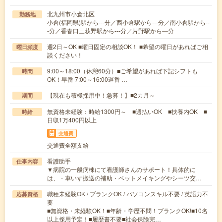
北九州市小倉北区
勤務地
小倉(福岡県)駅から---分／西小倉駅から---分／南小倉駅から--
-分／香春口三萩野駅から---分／片野駅から---分
週2日～OK ■曜日固定の相談OK！ ■希望の曜日があればご相
曜日頻度
談ください！
9:00～18:00（休憩60分）■ご希望があれば下記シフトも
時間
OK！早番 7:00～16:00遅番 …
【現在も積極採用中！急募！】■2カ月～
期間
無資格未経験：時給1300円～ ■週払いOK ■扶養内OK ■
時給
日収1万400円以上
交通費
交通費全額支給
看護助手
仕事内容
▼病院の一般病棟にて看護師さんのサポート！具体的に
は、・車いす搬送の補助・ベットメイキングやシーツ交…
職種未経験OK / ブランクOK / パソコンスキル不要 / 英語力不
応募資格
要
■無資格・未経験OK！■年齢・学歴不問！ブランクOK!■10名
以上採用予定！■履歴書不要■社会保険完…