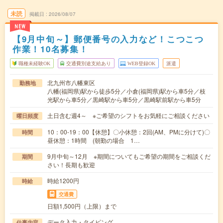
未読
掲載日
2026/08/07
NEW
【9月中旬～】郵便番号の入力など！こつこつ
作業！10名募集！
職種未経験OK
交通費別途支給あり
WEB登録OK
派遣
北九州市八幡東区
勤務地
八幡(福岡県)駅から徒歩5分／小倉(福岡県)駅から車5分／枝
光駅から車5分／黒崎駅から車5分／黒崎駅前駅から車5分
土日含む週4～ ※ご希望のシフトをお気軽にご相談ください
曜日頻度
10：00-19：00【休憩】〇小休憩：2回(AM、PMに分けて)〇
時間
昼休憩：1時間 (朝勤の場合 1…
9月中旬～12月 ※期間についてもご希望の期間をご相談くだ
期間
さい！長期も歓迎
時給1200円
時給
交通費
日額1,500円（上限）まで
データ入力・タイピング
仕事内容