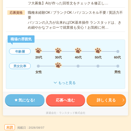
フ大募集】AIが作った回答文をチェック＆修正し…
職種未経験OK / ブランクOK / パソコンスキル不要 / 英語力不
応募資格
要
パソコンの入力が出来ればOK基本操作 ランスタッドは、き
め細やかなフォローで就業後も安心！お気軽に何…
職場の雰囲気
年齢層
20代
30代
40代
50代
60代
男女比率
女性
男性
もっと見る
気になる!
応募へ進む
詳しく見る
派遣会社
ランスタッド株式会社
未読
掲載日
2026/08/07