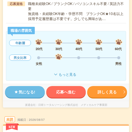
職種未経験OK / ブランクOK / パソコンスキル不要 / 英語力不
応募資格
要
無資格・未経験OK年齢・学歴不問 ブランクOK★10名以上
採用予定履歴書は不要です。少しでも興味があ…
職場の雰囲気
年齢層
20代
30代
40代
50代
60代
男女比率
女性
男性
もっと見る
気になる!
応募へ進む
詳しく見る
派遣会社
日研トータルソーシング株式会社 メディカルケア事業部
未読
掲載日
2026/08/07
NEW