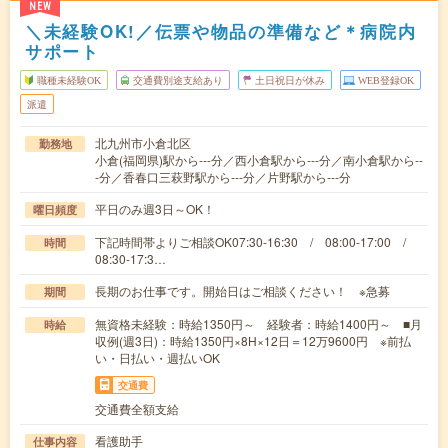
NEW
＼未経験OK!／伝票や物品の準備など＊病院内
サポート
職種未経験OK
交通費別途支給あり
土日祝日が休み
WEB登録OK
派遣
北九州市小倉北区
勤務地
小倉(福岡県)駅から---分／西小倉駅から---分／南小倉駅から--
-分／香春口三萩野駅から---分／片野駅から---分
平日のみ週3日～OK！
曜日頻度
下記時間帯よりご相談OK07:30-16:30 / 08:00-17:00 /
時間
08:30-17:3…
長期のお仕事です。開始日はご相談ください！ ※急募
期間
無資格未経験：時給1350円～ 経験者：時給1400円～ ■月
時給
収例(週3日)：時給1350円×8H×12日＝12万9600円 ※前払
い・日払い・週払いOK
交通費
交通費全額支給
看護助手
仕事内容