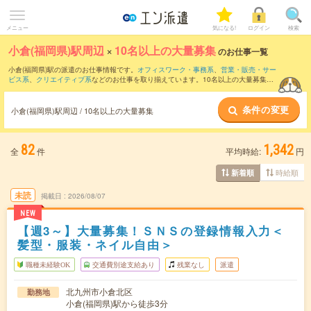
メニュー
気になる!
ログイン
検索
小倉(福岡県)駅周辺
×
10名以上の大量募集
のお仕事一覧
小倉(福岡県)駅の派遣のお仕事情報です。
オフィスワーク・事務系
、
営業・販売・サー
ビス系
、
クリエイティブ系
などのお仕事を取り揃えています。10名以上の大量募集の
条件の他に、
交通費別途支給あり
、
職種未経験OK
、
友だちと一緒の応募OK
などのこ
だわり条件も取り揃えています。
条件の変更
小倉(福岡県)駅周辺 / 10名以上の大量募集
82
1,342
全
件
平均時給:
円
時給順
新着順
未読
掲載日
2026/08/07
NEW
【週3～】大量募集！ＳＮＳの登録情報入力＜
髪型・服装・ネイル自由＞
職種未経験OK
交通費別途支給あり
残業なし
派遣
北九州市小倉北区
勤務地
小倉(福岡県)駅から徒歩3分