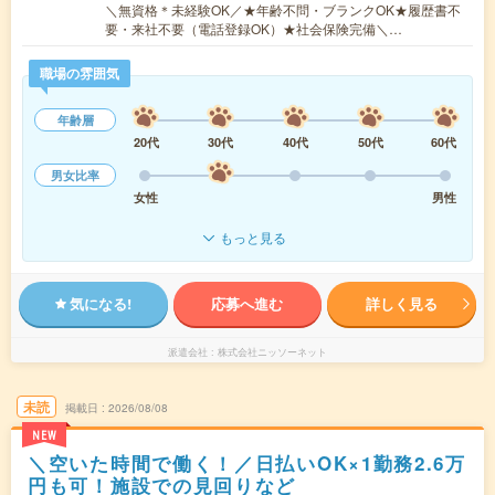
＼無資格＊未経験OK／★年齢不問・ブランクOK★履歴書不
要・来社不要（電話登録OK）★社会保険完備＼…
職場の雰囲気
年齢層
20代
30代
40代
50代
60代
男女比率
女性
男性
もっと見る
気になる!
応募へ進む
詳しく見る
派遣会社
株式会社ニッソーネット
未読
掲載日
2026/08/08
NEW
＼空いた時間で働く！／日払いOK×1勤務2.6万
円も可！施設での見回りなど