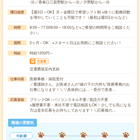
-分／香春口三萩野駅から---分／片野駅から---分
【週3日～OK】月～金曜日で希望シフト制 ※徐々に勤務回数
曜日頻度
を増やしていくことも可能です！（最初は週3日からなど）
8:00～17:009:00～18:00など※ご希望の時間帯をご相談くだ
時間
さい。
2ヶ月～OK ※スタート日はお気軽にご相談ください！
期間
時給1200円～
時給
交通費
交通費規定内支給
医療事務・病院受付
仕事内容
／看護師さん、お医者さんの“縁の下の力持ち”医療事務のお
仕事になります！＼▽具体的には…・受付で患者…
ブランクOK / パソコンスキル不要 / 英語力不要
応募資格
※履歴書不要・来社不要で電話相談もOK！少しでも気になる
方は是非応募をお待ちしております！＼応募後の…
職場の雰囲気
年齢層