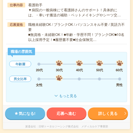
看護助手
仕事内容
▼病院の一般病棟にて看護師さんのサポート！具体的に
は、・車いす搬送の補助・ベットメイキングやシーツ交…
職種未経験OK / ブランクOK / パソコンスキル不要 / 英語力不
応募資格
要
■無資格・未経験OK！■年齢・学歴不問！ブランクOK!■10名
以上採用予定！■履歴書不要■社会保険完…
職場の雰囲気
年齢層
20代
30代
40代
50代
60代
男女比率
女性
男性
もっと見る
気になる!
応募へ進む
詳しく見る
派遣会社
日研トータルソーシング株式会社 メディカルケア事業部