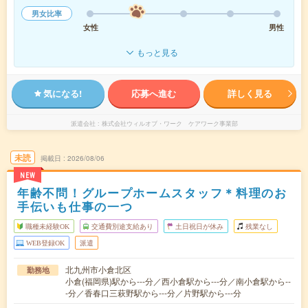
男女比率
女性
男性
もっと見る
気になる!
応募へ進む
詳しく見る
派遣会社
株式会社ウィルオブ・ワーク ケアワーク事業部
未読
掲載日
2026/08/06
NEW
年齢不問！グループホームスタッフ＊料理のお
手伝いも仕事の一つ
職種未経験OK
交通費別途支給あり
土日祝日が休み
残業なし
WEB登録OK
派遣
北九州市小倉北区
勤務地
小倉(福岡県)駅から---分／西小倉駅から---分／南小倉駅から--
-分／香春口三萩野駅から---分／片野駅から---分