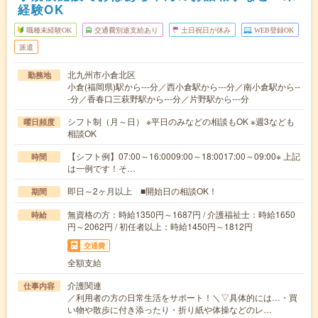
経験OK
職種未経験OK
交通費別途支給あり
土日祝日が休み
WEB登録OK
派遣
北九州市小倉北区
勤務地
小倉(福岡県)駅から---分／西小倉駅から---分／南小倉駅から--
-分／香春口三萩野駅から---分／片野駅から---分
シフト制（月～日） ※平日のみなどの相談もOK ※週3なども
曜日頻度
相談OK
【シフト例】07:00～16:0009:00～18:0017:00～09:00※ 上記
時間
は一例です！そ…
即日～2ヶ月以上 ■開始日の相談OK！
期間
無資格の方：時給1350円～1687円 / 介護福祉士：時給1650
時給
円～2062円 / 初任者以上：時給1450円～1812円
交通費
全額支給
介護関連
仕事内容
／利用者の方の日常生活をサポート！＼▽具体的には…・買
い物や散歩に付き添ったり・折り紙や体操などのレ…