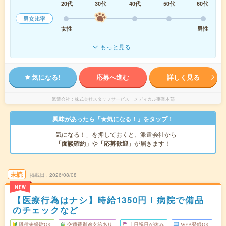
20代
30代
40代
50代
60代
男女比率
女性
男性
もっと見る
気になる!
応募へ進む
詳しく見る
派遣会社
株式会社スタッフサービス メディカル事業本部
興味があったら「★気になる！」をタップ！
「気になる！」を押しておくと、派遣会社から
「面談確約」
や
「応募歓迎」
が届きます！
未読
掲載日
2026/08/08
NEW
【医療行為はナシ】時給1350円！病院で備品
のチェックなど
職種未経験OK
交通費別途支給あり
土日祝日が休み
WEB登録OK