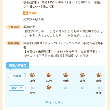
収例(週3日)：時給1350円×8H×12日＝12万9600円 ※前払
い・日払い・週払いOK
交通費
交通費全額支給
看護助手
仕事内容
【病院でのサポート】患者様が少しでも早く退院出来るよう
に、暮らしのちょっとしたサポートをお願いします…
職種未経験OK / ブランクOK / パソコンスキル不要 / 英語力不
応募資格
要
【無資格・未経験OK】＊年齢・学歴不問！履歴書不要！＊
10名以上採用予定≪資格取得支援制度あり≫受講…
職場の雰囲気
年齢層
20代
30代
40代
50代
60代
男女比率
女性
男性
もっと見る