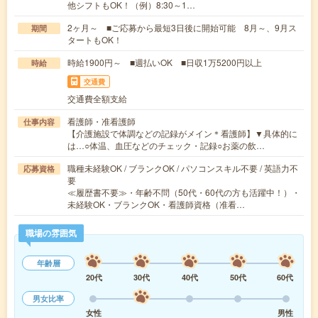
他シフトもOK！（例）8:30～1…
2ヶ月～ ■ご応募から最短3日後に開始可能 8月～、9月ス
期間
タートもOK！
時給1900円～ ■週払いOK ■日収1万5200円以上
時給
交通費
交通費全額支給
看護師・准看護師
仕事内容
【介護施設で体調などの記録がメイン＊看護師】▼具体的に
は…○体温、血圧などのチェック・記録○お薬の飲…
職種未経験OK / ブランクOK / パソコンスキル不要 / 英語力不
応募資格
要
≪履歴書不要≫・年齢不問（50代・60代の方も活躍中！）・
未経験OK・ブランクOK・看護師資格（准看…
職場の雰囲気
年齢層
20代
30代
40代
50代
60代
男女比率
女性
男性