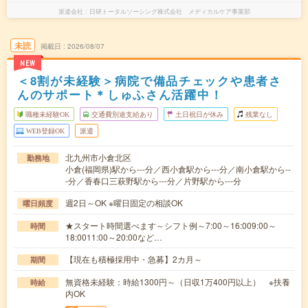
派遣会社
日研トータルソーシング株式会社 メディカルケア事業部
未読
掲載日
2026/08/07
NEW
＜8割が未経験＞病院で備品チェックや患者さ
んのサポート＊しゅふさん活躍中！
職種未経験OK
交通費別途支給あり
土日祝日が休み
残業なし
WEB登録OK
派遣
北九州市小倉北区
勤務地
小倉(福岡県)駅から---分／西小倉駅から---分／南小倉駅から--
-分／香春口三萩野駅から---分／片野駅から---分
週2日～OK ※曜日固定の相談OK
曜日頻度
★スタート時間選べます～シフト例～7:00～16:009:00～
時間
18:0011:00～20:00など…
【現在も積極採用中・急募】2カ月～
期間
無資格未経験：時給1300円～（日収1万400円以上） ※扶養
時給
内OK