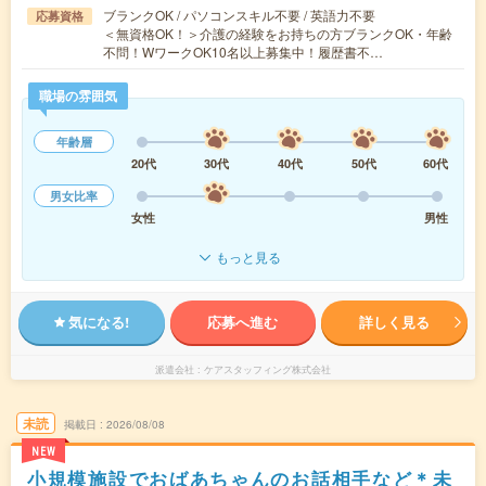
ブランクOK / パソコンスキル不要 / 英語力不要
応募資格
＜無資格OK！＞介護の経験をお持ちの方ブランクOK・年齢
不問！WワークOK10名以上募集中！履歴書不…
職場の雰囲気
年齢層
20代
30代
40代
50代
60代
男女比率
女性
男性
もっと見る
気になる!
応募へ進む
詳しく見る
派遣会社
ケアスタッフィング株式会社
未読
掲載日
2026/08/08
NEW
小規模施設でおばあちゃんのお話相手など＊未