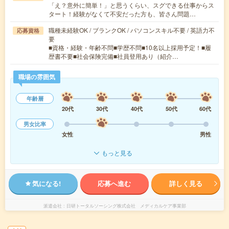
「え？意外に簡単！」と思うくらい、スグできる仕事からス
タート！経験がなくて不安だった方も、皆さん問題…
職種未経験OK / ブランクOK / パソコンスキル不要 / 英語力不
応募資格
要
■資格・経験・年齢不問■学歴不問■10名以上採用予定！■履
歴書不要■社会保険完備■社員登用あり（紹介…
職場の雰囲気
年齢層
20代
30代
40代
50代
60代
男女比率
女性
男性
もっと見る
気になる!
応募へ進む
詳しく見る
派遣会社
日研トータルソーシング株式会社 メディカルケア事業部