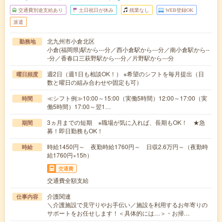
交通費別途支給あり
土日祝日が休み
残業なし
WEB登録OK
派遣
北九州市小倉北区
勤務地
小倉(福岡県)駅から---分／西小倉駅から---分／南小倉駅から--
-分／香春口三萩野駅から---分／片野駅から---分
週2日（週1日も相談OK！） ※希望のシフトを毎月提出（日
曜日頻度
数と曜日の組み合わせや固定も可）
≪シフト例≫10:00～15:00（実働5時間）12:00～17:00（実
時間
働5時間）17:00～翌1…
3ヵ月までの短期 ※職場が気に入れば、長期もOK！ ★急
期間
募！即日勤務もOK！
時給1450円～ 夜勤時給1760円～ 日収2.6万円～（夜勤時
時給
給1760円×15h）
交通費
交通費全額支給
介護関連
仕事内容
＼介護施設で見守りやお手伝い／施設を利用するお年寄りの
サポートをお任せします！＜具体的には…＞・お掃…