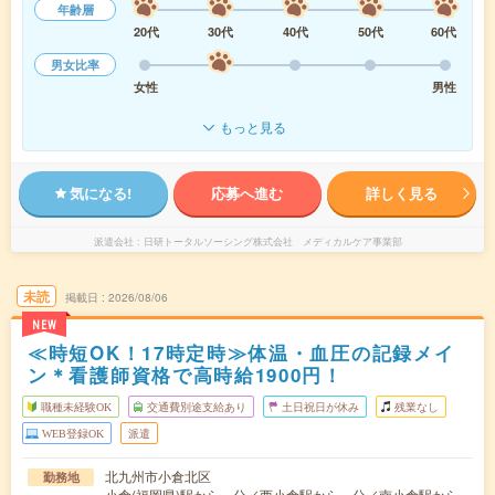
年齢層
20代
30代
40代
50代
60代
男女比率
女性
男性
もっと見る
気になる!
応募へ進む
詳しく見る
派遣会社
日研トータルソーシング株式会社 メディカルケア事業部
未読
掲載日
2026/08/06
NEW
≪時短OK！17時定時≫体温・血圧の記録メイ
ン＊看護師資格で高時給1900円！
職種未経験OK
交通費別途支給あり
土日祝日が休み
残業なし
WEB登録OK
派遣
北九州市小倉北区
勤務地
小倉(福岡県)駅から---分／西小倉駅から---分／南小倉駅から--