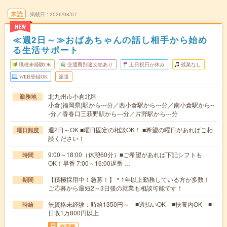
未読
掲載日
2026/08/07
NEW
≪週2日～≫おばあちゃんの話し相手から始め
る生活サポート
職種未経験OK
交通費別途支給あり
土日祝日が休み
残業なし
WEB登録OK
派遣
北九州市小倉北区
勤務地
小倉(福岡県)駅から---分／西小倉駅から---分／南小倉駅から--
-分／香春口三萩野駅から---分／片野駅から---分
週2日～OK ■曜日固定の相談OK！ ■希望の曜日があればご相
曜日頻度
談ください！
9:00～18:00（休憩60分）■ご希望があれば下記シフトも
時間
OK！早番 7:00～16:00遅番 …
【積極採用中！急募！】＊1年以上勤務している方が多数！
期間
ご応募から最短2～3日後の就業も相談可能です！
無資格未経験：時給1350円～ ■週払いOK ■扶養内OK ■
時給
日収1万800円以上
交通費