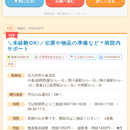
気になる!
応募へ進む
詳しく見る
派遣会社
株式会社ニッソーネット
未読
掲載日
2026/08/07
NEW
＼未経験OK!／伝票や物品の準備など＊病院内
サポート
職種未経験OK
交通費別途支給あり
土日祝日が休み
WEB登録OK
派遣
北九州市小倉北区
勤務地
小倉(福岡県)駅から---分／西小倉駅から---分／南小倉駅から--
-分／香春口三萩野駅から---分／片野駅から---分
平日のみ週3日～OK！
曜日頻度
下記時間帯よりご相談OK07:30-16:30 / 08:00-17:00 /
時間
08:30-17:3…
長期のお仕事です。開始日はご相談ください！ ※急募
期間
無資格未経験：時給1350円～ 経験者：時給1400円～ ■月
時給