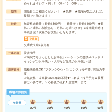
められますシフト例：7：00～16：009：…
開始日はご相談ください！ ★急募 ★職場が気に入れば、
期間
長期でも働けます！
無資格未経験：時給1300円～ 経験者：時給1400円～★日
時給
払い／週払い制度あり（月払いも選べます）※稼働開始時は
手続き完了次第のお支払いとなります。
交通費
交通費支給※規定有
看護助手
仕事内容
≪病院でちょっとしたお手伝い≫○シーツの交換やベッドメ
イキング〇お手洗い・入浴など生活のお手伝い○診…
職種未経験OK / ブランクOK / パソコンスキル不要 / 英語力不
応募資格
要
≪無資格・未経験OK≫年齢不問★10名以上採用予定★履歴
書は不要です。▽応募後の流れ1)翌営業日まで…
職場の雰囲気
年齢層
20代
30代
40代
50代
60代