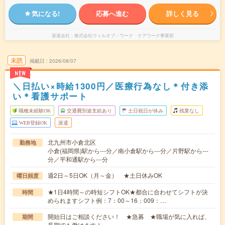
気になる!
応募へ進む
詳しく見る
派遣会社
株式会社ウィルオブ・ワーク ケアワーク事業部
未読
掲載日
2026/08/07
NEW
＼日払い×時給1300円／医療行為なし＊付き添
い＊看護サポート
職種未経験OK
交通費別途支給あり
土日祝日が休み
残業なし
WEB登録OK
派遣
北九州市小倉北区
勤務地
小倉(福岡県)駅から---分／南小倉駅から---分／片野駅から---
分／平和通駅から---分
週2日～5日OK（月～金） ★土日休みOK
曜日頻度
★1日4時間～の時短シフトOK★都合に合わせてシフトが決
時間
められますシフト例：7：00～16：009：…
開始日はご相談ください！ ★急募 ★職場が気に入れば、
期間
長期でも働けます！