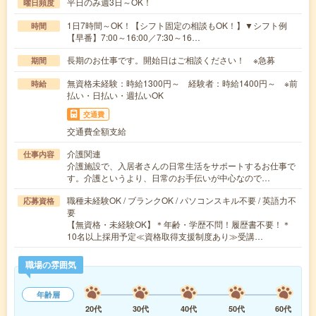
平日のみ週3日～OK！
曜日頻度
1日7時間～OK！【シフト固定の相談もOK！】▼シフト例
時間
【早番】7:00～16:00／7:30～16…
長期のお仕事です。開始日はご相談ください！ ※急募
期間
無資格未経験：時給1300円～ 経験者：時給1400円～ ※前
時給
払い・日払い・週払いOK
交通費
交通費全額支給
介護関連
仕事内容
介護施設で、入居者さんの日常生活をサポートするお仕事で
す。介護というより、日常のお手伝いが中心なので…
職種未経験OK / ブランクOK / パソコンスキル不要 / 英語力不
応募資格
要
【無資格・未経験OK】＊年齢・学歴不問！履歴書不要！＊
10名以上採用予定≪資格取得支援制度あり≫受講…
職場の雰囲気
年齢層
20代
30代
40代
50代
60代