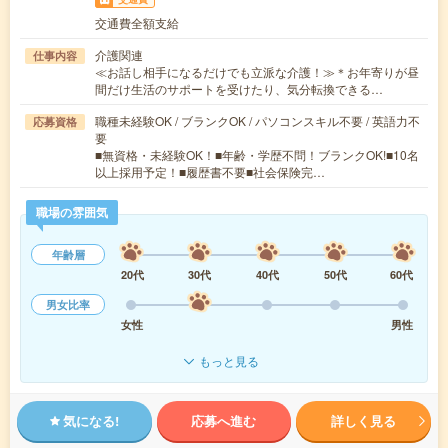
交通費全額支給
介護関連
仕事内容
≪お話し相手になるだけでも立派な介護！≫＊お年寄りが昼
間だけ生活のサポートを受けたり、気分転換できる…
職種未経験OK / ブランクOK / パソコンスキル不要 / 英語力不
応募資格
要
■無資格・未経験OK！■年齢・学歴不問！ブランクOK!■10名
以上採用予定！■履歴書不要■社会保険完…
職場の雰囲気
年齢層
20代
30代
40代
50代
60代
男女比率
女性
男性
もっと見る
気になる!
応募へ進む
詳しく見る