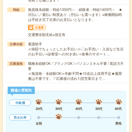
無資格未経験：時給1300円～ 経験者：時給1400円～ ★
時給
日払い／週払い制度あり（月払いも選べます）※稼働開始時
は手続き完了次第のお支払いとなります。
交通費
交通費全額支給※規定有
看護助手
仕事内容
≪病院でちょっとしたお手伝い≫〇お手洗い・入浴など生活
のお手伝い○診察室への付き添い○食事のサポート…
職種未経験OK / ブランクOK / パソコンスキル不要 / 英語力不
応募資格
要
≪無資格・未経験OK≫年齢不問★10名以上採用予定★履歴
書は不要です。▽応募後の流れ1)翌営業日まで…
職場の雰囲気
年齢層
20代
30代
40代
50代
60代
男女比率
女性
男性