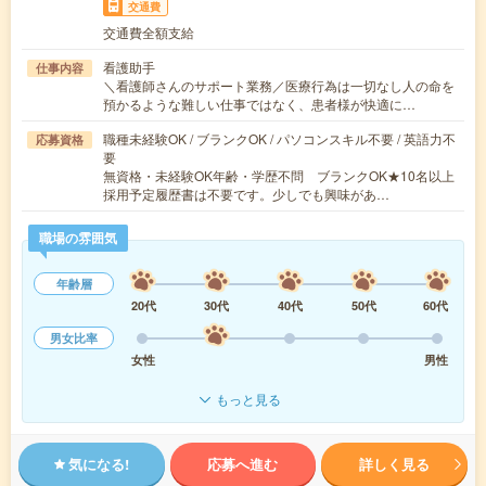
交通費
交通費全額支給
看護助手
仕事内容
＼看護師さんのサポート業務／医療行為は一切なし人の命を
預かるような難しい仕事ではなく、患者様が快適に…
職種未経験OK / ブランクOK / パソコンスキル不要 / 英語力不
応募資格
要
無資格・未経験OK年齢・学歴不問 ブランクOK★10名以上
採用予定履歴書は不要です。少しでも興味があ…
職場の雰囲気
年齢層
20代
30代
40代
50代
60代
男女比率
女性
男性
もっと見る
気になる!
応募へ進む
詳しく見る