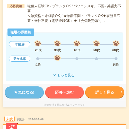
職種未経験OK / ブランクOK / パソコンスキル不要 / 英語力不
応募資格
要
＼無資格＊未経験OK／★年齢不問・ブランクOK★履歴書不
要・来社不要（電話登録OK）★社会保険完備＼…
職場の雰囲気
年齢層
20代
30代
40代
50代
60代
男女比率
女性
男性
もっと見る
気になる!
応募へ進む
詳しく見る
派遣会社
株式会社ニッソーネット
未読
掲載日
2026/08/08
NEW