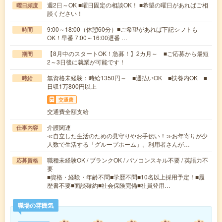
週2日～OK ■曜日固定の相談OK！ ■希望の曜日があればご相
曜日頻度
談ください！
9:00～18:00（休憩60分）■ご希望があれば下記シフトも
時間
OK！早番 7:00～16:00遅番 …
【8月中のスタートOK！急募！】2カ月～ ■ご応募から最短
期間
2～3日後に就業が可能です！
無資格未経験：時給1350円～ ■週払いOK ■扶養内OK ■
時給
日収1万800円以上
交通費
交通費全額支給
介護関連
仕事内容
≪自立した生活のための見守りやお手伝い！≫お年寄りが少
人数で生活する「グループホーム」。利用者さんが…
職種未経験OK / ブランクOK / パソコンスキル不要 / 英語力不
応募資格
要
■資格・経験・年齢不問■学歴不問■10名以上採用予定！■履
歴書不要■面談確約■社会保険完備■社員登用…
職場の雰囲気