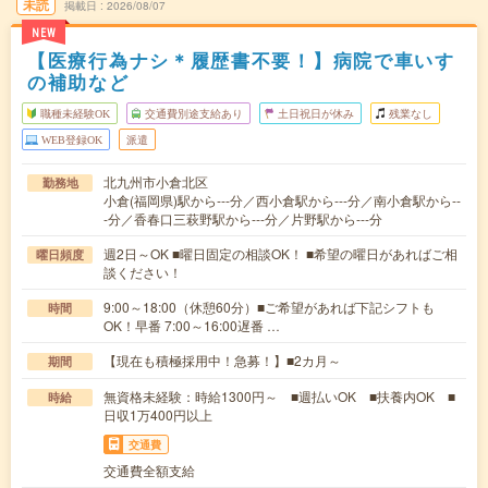
未読
掲載日
2026/08/07
NEW
【医療行為ナシ＊履歴書不要！】病院で車いす
の補助など
職種未経験OK
交通費別途支給あり
土日祝日が休み
残業なし
WEB登録OK
派遣
北九州市小倉北区
勤務地
小倉(福岡県)駅から---分／西小倉駅から---分／南小倉駅から--
-分／香春口三萩野駅から---分／片野駅から---分
週2日～OK ■曜日固定の相談OK！ ■希望の曜日があればご相
曜日頻度
談ください！
9:00～18:00（休憩60分）■ご希望があれば下記シフトも
時間
OK！早番 7:00～16:00遅番 …
【現在も積極採用中！急募！】■2カ月～
期間
無資格未経験：時給1300円～ ■週払いOK ■扶養内OK ■
時給
日収1万400円以上
交通費
交通費全額支給