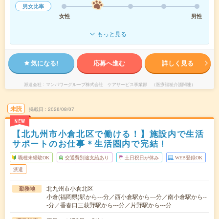
男女比率
女性
男性
もっと見る
気になる!
応募へ進む
詳しく見る
派遣会社
マンパワーグループ株式会社 ケアサービス事業部 （医療福祉介護関連）
未読
掲載日
2026/08/07
NEW
【北九州市小倉北区で働ける！】施設内で生活
サポートのお仕事＊生活圏内で完結！
職種未経験OK
交通費別途支給あり
土日祝日が休み
WEB登録OK
派遣
北九州市小倉北区
勤務地
小倉(福岡県)駅から---分／西小倉駅から---分／南小倉駅から--
-分／香春口三萩野駅から---分／片野駅から---分