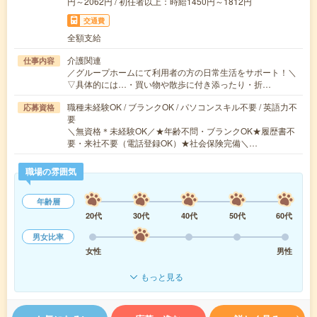
円～2062円 / 初任者以上：時給1450円～1812円
交通費
全額支給
介護関連
仕事内容
／グループホームにて利用者の方の日常生活をサポート！＼
▽具体的には…・買い物や散歩に付き添ったり・折…
職種未経験OK / ブランクOK / パソコンスキル不要 / 英語力不
応募資格
要
＼無資格＊未経験OK／★年齢不問・ブランクOK★履歴書不
要・来社不要（電話登録OK）★社会保険完備＼…
職場の雰囲気
年齢層
20代
30代
40代
50代
60代
男女比率
女性
男性
もっと見る