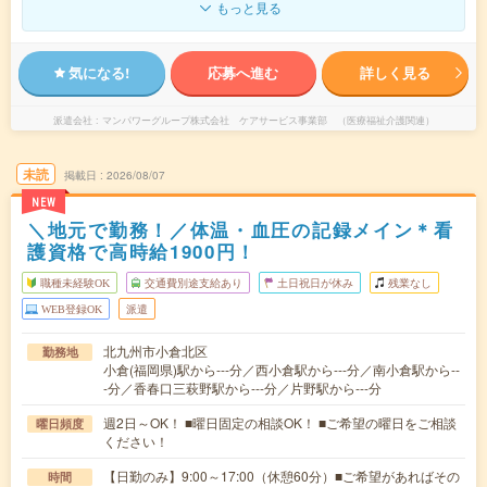
もっと見る
気になる!
応募へ進む
詳しく見る
派遣会社
マンパワーグループ株式会社 ケアサービス事業部 （医療福祉介護関連）
未読
掲載日
2026/08/07
NEW
＼地元で勤務！／体温・血圧の記録メイン＊看
護資格で高時給1900円！
職種未経験OK
交通費別途支給あり
土日祝日が休み
残業なし
WEB登録OK
派遣
北九州市小倉北区
勤務地
小倉(福岡県)駅から---分／西小倉駅から---分／南小倉駅から--
-分／香春口三萩野駅から---分／片野駅から---分
週2日～OK！ ■曜日固定の相談OK！ ■ご希望の曜日をご相談
曜日頻度
ください！
【日勤のみ】9:00～17:00（休憩60分）■ご希望があればその
時間