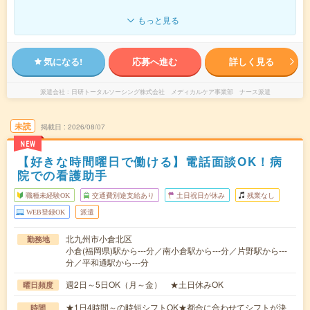
もっと見る
気になる!
応募へ進む
詳しく見る
派遣会社
日研トータルソーシング株式会社 メディカルケア事業部 ナース派遣
未読
掲載日
2026/08/07
NEW
【好きな時間曜日で働ける】電話面談OK！病
院での看護助手
職種未経験OK
交通費別途支給あり
土日祝日が休み
残業なし
WEB登録OK
派遣
北九州市小倉北区
勤務地
小倉(福岡県)駅から---分／南小倉駅から---分／片野駅から---
分／平和通駅から---分
週2日～5日OK（月～金） ★土日休みOK
曜日頻度
★1日4時間～の時短シフトOK★都合に合わせてシフトが決
時間