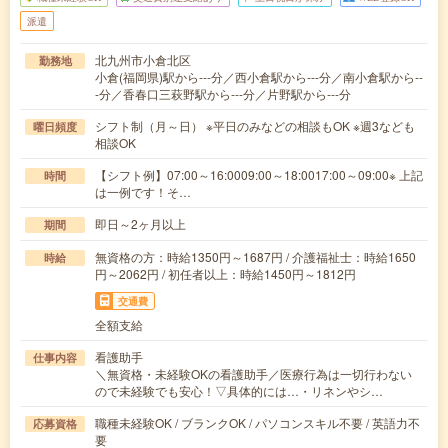
派遣
北九州市小倉北区
勤務地
小倉(福岡県)駅から---分／西小倉駅から---分／南小倉駅から--
-分／香春口三萩野駅から---分／片野駅から---分
シフト制（月～日） ※平日のみなどの相談もOK ※週3なども
曜日頻度
相談OK
【シフト例】07:00～16:0009:00～18:0017:00～09:00※ 上記
時間
は一例です！そ…
即日～2ヶ月以上
期間
無資格の方：時給1350円～1687円 / 介護福祉士：時給1650
時給
円～2062円 / 初任者以上：時給1450円～1812円
交通費
全額支給
看護助手
仕事内容
＼無資格・未経験OKの看護助手／医療行為は一切行わない
ので未経験でも安心！▽具体的には…・リネンやシ…
職種未経験OK / ブランクOK / パソコンスキル不要 / 英語力不
応募資格
要