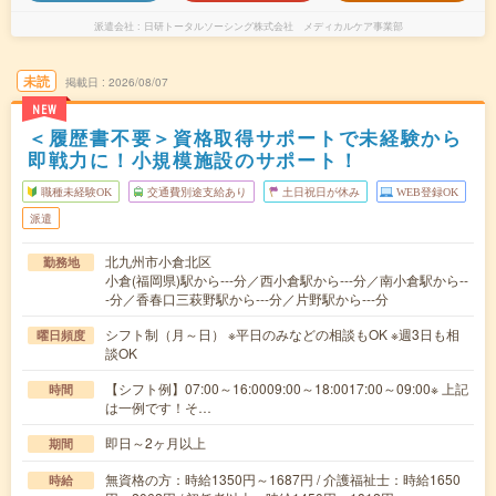
派遣会社
日研トータルソーシング株式会社 メディカルケア事業部
未読
掲載日
2026/08/07
NEW
＜履歴書不要＞資格取得サポートで未経験から
即戦力に！小規模施設のサポート！
職種未経験OK
交通費別途支給あり
土日祝日が休み
WEB登録OK
派遣
北九州市小倉北区
勤務地
小倉(福岡県)駅から---分／西小倉駅から---分／南小倉駅から--
-分／香春口三萩野駅から---分／片野駅から---分
シフト制（月～日） ※平日のみなどの相談もOK ※週3日も相
曜日頻度
談OK
【シフト例】07:00～16:0009:00～18:0017:00～09:00※ 上記
時間
は一例です！そ…
即日～2ヶ月以上
期間
無資格の方：時給1350円～1687円 / 介護福祉士：時給1650
時給