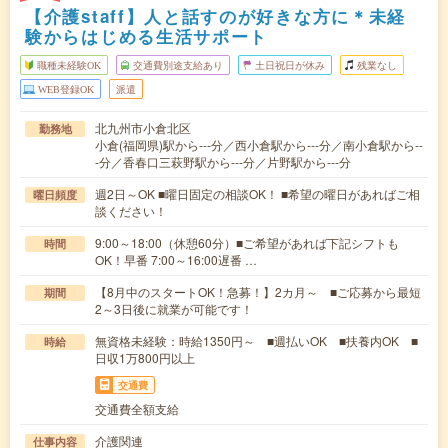
【介護staff】人と話すのが好きな方に＊未経
験からはじめる生活サポート
職種未経験OK
交通費別途支給あり
土日祝日が休み
残業なし
WEB登録OK
派遣
北九州市小倉北区
勤務地
小倉(福岡県)駅から---分／西小倉駅から---分／南小倉駅から--
-分／香春口三萩野駅から---分／片野駅から---分
週2日～OK ■曜日固定の相談OK！ ■希望の曜日があればご相
曜日頻度
談ください！
9:00～18:00（休憩60分）■ご希望があれば下記シフトも
時間
OK！早番 7:00～16:00遅番 …
【8月中のスタートOK！急募！】2カ月～ ■ご応募から最短
期間
2～3日後に就業が可能です！
無資格未経験：時給1350円～ ■週払いOK ■扶養内OK ■
時給
日収1万800円以上
交通費
交通費全額支給
介護関連
仕事内容