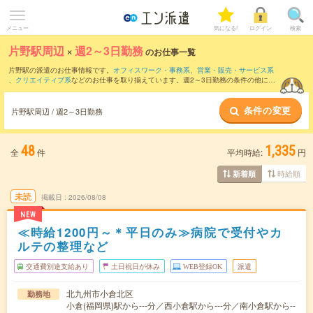
メニュー
気になる!
ログイン
検索
片野駅周辺
×
週2～3日勤務
のお仕事一覧
片野駅の派遣のお仕事情報です。
オフィスワーク・事務系
、
営業・販売・サービス系
、
クリエイティブ系
などのお仕事を取り揃えています。週2～3日勤務の条件の他に、
交通費別途支給あり
、
職種未経験OK
、
友だちと一緒の応募OK
などのこだわり条件も
取り揃えています。
条件の変更
片野駅周辺 / 週2～3日勤務
48
1,335
全
件
平均時給:
円
時給順
新着順
未読
掲載日
2026/08/08
NEW
≪時給1200円～＊平日のみ≫病院で受付やカ
ルテの整理など
交通費別途支給あり
土日祝日が休み
WEB登録OK
派遣
北九州市小倉北区
勤務地
小倉(福岡県)駅から---分／西小倉駅から---分／南小倉駅から--