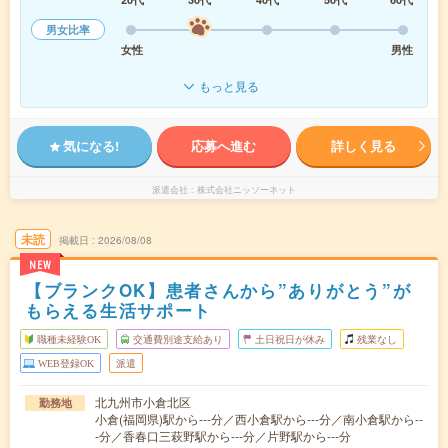
男女比率
女性
男性
もっと見る
気になる!
応募へ進む
詳しく見る
派遣会社
株式会社ニッソーネット
未読
掲載日
2026/08/08
NEW
【ブランクOK】患者さんから”ありがとう”が
もらえる生活サポート
職種未経験OK
交通費別途支給あり
土日祝日が休み
残業なし
WEB登録OK
派遣
北九州市小倉北区
勤務地
小倉(福岡県)駅から---分／西小倉駅から---分／南小倉駅から--
-分／香春口三萩野駅から---分／片野駅から---分