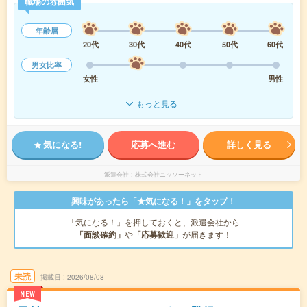
職場の雰囲気
年齢層
20代
30代
40代
50代
60代
男女比率
女性
男性
もっと見る
気になる!
応募へ進む
詳しく見る
派遣会社
株式会社ニッソーネット
興味があったら「★気になる！」をタップ！
「気になる！」を押しておくと、派遣会社から
「面談確約」
や
「応募歓迎」
が届きます！
未読
掲載日
2026/08/08
NEW