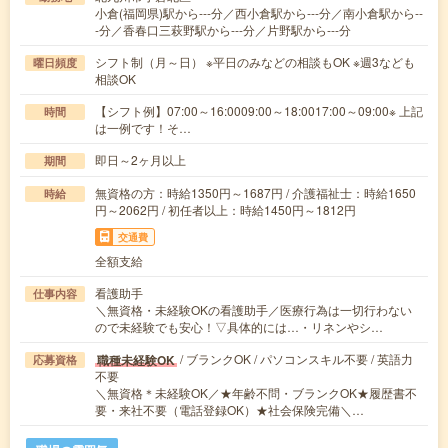
小倉(福岡県)駅から---分／西小倉駅から---分／南小倉駅から--
-分／香春口三萩野駅から---分／片野駅から---分
シフト制（月～日） ※平日のみなどの相談もOK ※週3なども
曜日頻度
相談OK
【シフト例】07:00～16:0009:00～18:0017:00～09:00※ 上記
時間
は一例です！そ…
即日～2ヶ月以上
期間
無資格の方：時給1350円～1687円 / 介護福祉士：時給1650
時給
円～2062円 / 初任者以上：時給1450円～1812円
交通費
全額支給
看護助手
仕事内容
＼無資格・未経験OKの看護助手／医療行為は一切行わない
ので未経験でも安心！▽具体的には…・リネンやシ…
/ ブランクOK / パソコンスキル不要 / 英語力
職種未経験OK
応募資格
不要
＼無資格＊未経験OK／★年齢不問・ブランクOK★履歴書不
要・来社不要（電話登録OK）★社会保険完備＼…