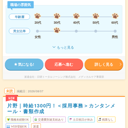
職場の雰囲気
年齢層
20代
30代
40代
50代
60代
男女比率
女性
男性
もっと見る
気になる!
応募へ進む
詳しく見る
派遣会社
日研トータルソーシング株式会社 メディカルケア事業部
未読
掲載日
2026/08/07
NEW
片野｜時給1300円！＜採用事務＞カンタンメ
ール・書類作成
職種未経験OK
交通費別途支給あり
土日祝日が休み
残業なし
WEB登録OK
派遣