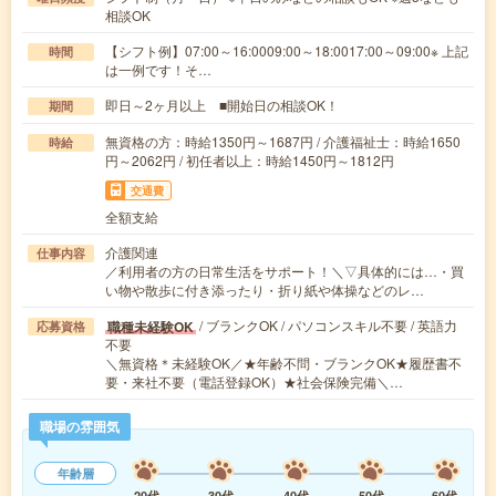
相談OK
【シフト例】07:00～16:0009:00～18:0017:00～09:00※ 上記
時間
は一例です！そ…
即日～2ヶ月以上 ■開始日の相談OK！
期間
無資格の方：時給1350円～1687円 / 介護福祉士：時給1650
時給
円～2062円 / 初任者以上：時給1450円～1812円
交通費
全額支給
介護関連
仕事内容
／利用者の方の日常生活をサポート！＼▽具体的には…・買
い物や散歩に付き添ったり・折り紙や体操などのレ…
/ ブランクOK / パソコンスキル不要 / 英語力
職種未経験OK
応募資格
不要
＼無資格＊未経験OK／★年齢不問・ブランクOK★履歴書不
要・来社不要（電話登録OK）★社会保険完備＼…
職場の雰囲気
年齢層
20代
30代
40代
50代
60代