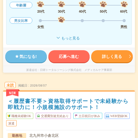
年齢層
20代
30代
40代
50代
60代
男女比率
女性
男性
もっと見る
気になる!
応募へ進む
詳しく見る
派遣会社
日研トータルソーシング株式会社 メディカルケア事業部
未読
掲載日
2026/08/07
NEW
＜履歴書不要＞資格取得サポートで未経験から
即戦力に！小規模施設のサポート！
職種未経験OK
交通費別途支給あり
土日祝日が休み
WEB登録OK
派遣
北九州市小倉北区
勤務地