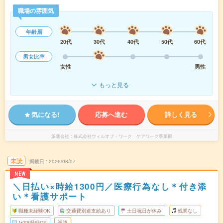
職場の雰囲気
年齢層
20代
30代
40代
50代
60代
男女比率
女性
男性
もっと見る
気になる!
応募へ進む
詳しく見る
派遣会社
株式会社ウィルオブ・ワーク ケアワーク事業部
未読
掲載日
2026/08/07
NEW
＼日払い×時給1300円／医療行為なし＊付き添
い＊看護サポート
職種未経験OK
交通費別途支給あり
土日祝日が休み
残業なし
WEB登録OK
派遣