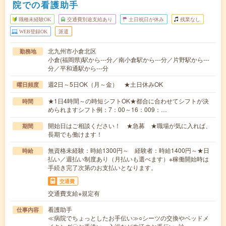
院での看護助手
職種未経験OK
交通費別途支給あり
土日祝日が休み
残業なし
WEB登録OK
派遣
北九州市小倉北区
勤務地
小倉(福岡県)駅から---分／南小倉駅から---分／片野駅から---
分／平和通駅から---分
週2日～5日OK（月～金） ★土日休みOK
曜日頻度
★1日4時間～の時短シフトOK★都合に合わせてシフトが決
時間
められますシフト例：7：00～16：009：…
開始日はご相談ください！ ★急募 ★職場が気に入れば、
期間
長期でも働けます！
無資格未経験：時給1300円～ 経験者：時給1400円～★日
時給
払い／週払い制度あり（月払いも選べます）※稼働開始時は
手続き完了次第のお支払いとなります。
交通費
交通費支給※規定有
看護助手
仕事内容
≪病院でちょっとしたお手伝い≫○シーツの交換やベッドメ