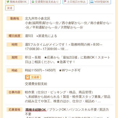
職種未経験OK
交通費別途支給あり
土日祝日が休み
WEB登録OK
派遣
北九州市小倉北区
勤務地
小倉(福岡県)駅から---分／西小倉駅から---分／南小倉駅から--
-分／平和通駅から---分／片野駅から---分
週5日 ※派遣先による
曜日頻度
週5フルタイムがメインです！＜勤務時間の例＞8:00～
時間
17:008:30～17:309:00～18:…
即日～長期 ★応募から「最短2日後」に勤務OK！スタート
期間
日はご相談ください。★急募です！
時給1150円～1450円 ★Wワーク不可
時給
交通費
交通費全額支給
軽作業（仕分け・ピッキング・検品、商品管理）
仕事内容
＼未経験から始められる！製造・軽作業スタッフ募集／部品
の組み立てや加工、検査のほか、仕分け・箱詰め・…
/ ブランクOK / パソコンスキル不要 / 英語力
職種未経験OK
応募資格
不要