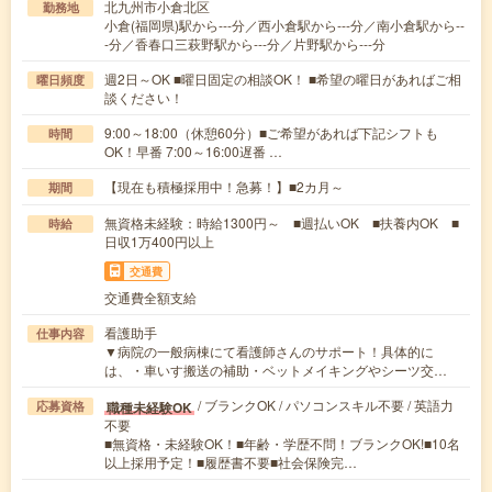
北九州市小倉北区
勤務地
小倉(福岡県)駅から---分／西小倉駅から---分／南小倉駅から--
-分／香春口三萩野駅から---分／片野駅から---分
週2日～OK ■曜日固定の相談OK！ ■希望の曜日があればご相
曜日頻度
談ください！
9:00～18:00（休憩60分）■ご希望があれば下記シフトも
時間
OK！早番 7:00～16:00遅番 …
【現在も積極採用中！急募！】■2カ月～
期間
無資格未経験：時給1300円～ ■週払いOK ■扶養内OK ■
時給
日収1万400円以上
交通費
交通費全額支給
看護助手
仕事内容
▼病院の一般病棟にて看護師さんのサポート！具体的に
は、・車いす搬送の補助・ベットメイキングやシーツ交…
/ ブランクOK / パソコンスキル不要 / 英語力
職種未経験OK
応募資格
不要
■無資格・未経験OK！■年齢・学歴不問！ブランクOK!■10名
以上採用予定！■履歴書不要■社会保険完…