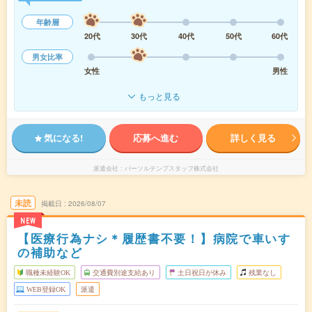
年齢層
20代
30代
40代
50代
60代
男女比率
女性
男性
もっと見る
気になる!
応募へ進む
詳しく見る
派遣会社
パーソルテンプスタッフ株式会社
未読
掲載日
2026/08/07
NEW
【医療行為ナシ＊履歴書不要！】病院で車いす
の補助など
職種未経験OK
交通費別途支給あり
土日祝日が休み
残業なし
WEB登録OK
派遣