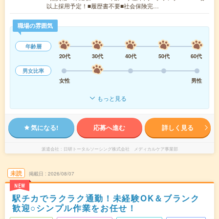
以上採用予定！■履歴書不要■社会保険完…
職場の雰囲気
年齢層
20代
30代
40代
50代
60代
男女比率
女性
男性
もっと見る
気になる!
応募へ進む
詳しく見る
派遣会社
日研トータルソーシング株式会社 メディカルケア事業部
未読
掲載日
2026/08/07
NEW
駅チカでラクラク通勤！未経験OK＆ブランク
歓迎○シンプル作業をお任せ！