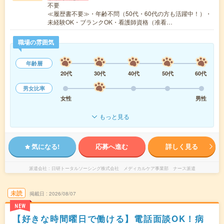
不要
≪履歴書不要≫・年齢不問（50代・60代の方も活躍中！）・
未経験OK・ブランクOK・看護師資格（准看…
職場の雰囲気
年齢層
20代
30代
40代
50代
60代
男女比率
女性
男性
もっと見る
気になる!
応募へ進む
詳しく見る
派遣会社
日研トータルソーシング株式会社 メディカルケア事業部 ナース派遣
未読
掲載日
2026/08/07
NEW
【好きな時間曜日で働ける】電話面談OK！病