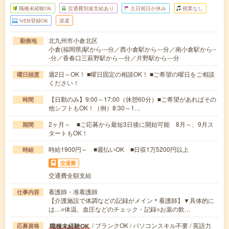
職種未経験OK
交通費別途支給あり
土日祝日が休み
残業なし
WEB登録OK
派遣
北九州市小倉北区
勤務地
小倉(福岡県)駅から---分／西小倉駅から---分／南小倉駅から--
-分／香春口三萩野駅から---分／片野駅から---分
週2日～OK！ ■曜日固定の相談OK！ ■ご希望の曜日をご相談
曜日頻度
ください！
【日勤のみ】9:00～17:00（休憩60分）■ご希望があればその
時間
他シフトもOK！（例）8:30～1…
2ヶ月～ ■ご応募から最短3日後に開始可能 8月～、9月ス
期間
タートもOK！
時給1900円～ ■週払いOK ■日収1万5200円以上
時給
交通費
交通費全額支給
看護師・准看護師
仕事内容
【介護施設で体調などの記録がメイン＊看護師】▼具体的に
は…○体温、血圧などのチェック・記録○お薬の飲…
/ ブランクOK / パソコンスキル不要 / 英語力
職種未経験OK
応募資格