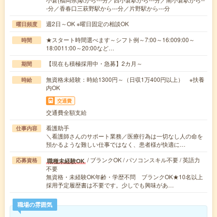
-分／香春口三萩野駅から---分／片野駅から---分
週2日～OK ※曜日固定の相談OK
曜日頻度
★スタート時間選べます～シフト例～7:00～16:009:00～
時間
18:0011:00～20:00など…
【現在も積極採用中・急募】2カ月～
期間
無資格未経験：時給1300円～（日収1万400円以上） ※扶養
時給
内OK
交通費
交通費全額支給
看護助手
仕事内容
＼看護師さんのサポート業務／医療行為は一切なし人の命を
預かるような難しい仕事ではなく、患者様が快適に…
/ ブランクOK / パソコンスキル不要 / 英語力
職種未経験OK
応募資格
不要
無資格・未経験OK年齢・学歴不問 ブランクOK★10名以上
採用予定履歴書は不要です。少しでも興味があ…
職場の雰囲気