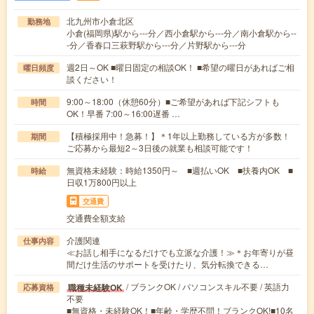
北九州市小倉北区
勤務地
小倉(福岡県)駅から---分／西小倉駅から---分／南小倉駅から--
-分／香春口三萩野駅から---分／片野駅から---分
週2日～OK ■曜日固定の相談OK！ ■希望の曜日があればご相
曜日頻度
談ください！
9:00～18:00（休憩60分）■ご希望があれば下記シフトも
時間
OK！早番 7:00～16:00遅番 …
【積極採用中！急募！】＊1年以上勤務している方が多数！
期間
ご応募から最短2～3日後の就業も相談可能です！
無資格未経験：時給1350円～ ■週払いOK ■扶養内OK ■
時給
日収1万800円以上
交通費
交通費全額支給
介護関連
仕事内容
≪お話し相手になるだけでも立派な介護！≫＊お年寄りが昼
間だけ生活のサポートを受けたり、気分転換できる…
/ ブランクOK / パソコンスキル不要 / 英語力
職種未経験OK
応募資格
不要
■無資格・未経験OK！■年齢・学歴不問！ブランクOK!■10名