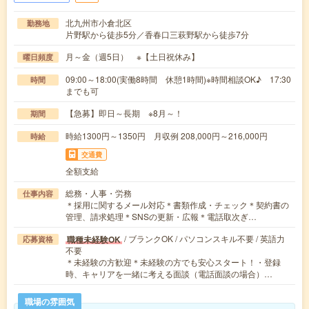
北九州市小倉北区
勤務地
片野駅から徒歩5分／香春口三萩野駅から徒歩7分
月～金（週5日） ※【土日祝休み】
曜日頻度
09:00～18:00(実働8時間 休憩1時間)※時間相談OK♪ 17:30
時間
までも可
【急募】即日～長期 ※8月～！
期間
時給1300円～1350円 月収例 208,000円～216,000円
時給
交通費
全額支給
総務・人事・労務
仕事内容
＊採用に関するメール対応＊書類作成・チェック＊契約書の
管理、請求処理＊SNSの更新・広報＊電話取次ぎ…
/ ブランクOK / パソコンスキル不要 / 英語力
職種未経験OK
応募資格
不要
＊未経験の方歓迎＊未経験の方でも安心スタート！・登録
時、キャリアを一緒に考える面談（電話面談の場合）…
職場の雰囲気