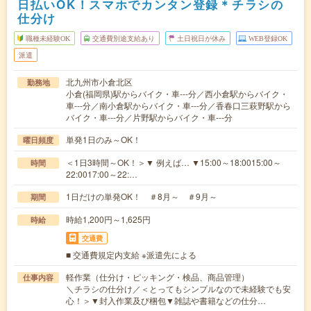
日払いOK！スマホでカンタン登録＊チラシの
仕分け
職種未経験OK
交通費別途支給あり
土日祝日が休み
WEB登録OK
派遣
北九州市小倉北区
勤務地
小倉(福岡県)駅からバイク・車---分／西小倉駅からバイク・
車---分／南小倉駅からバイク・車---分／香春口三萩野駅から
バイク・車---分／片野駅からバイク・車---分
単発1日のみ～OK！
曜日頻度
＜1日3時間～OK！＞▼ 例えば… ▼15:00～18:0015:00～
時間
22:0017:00～22:…
1日だけの単発OK！ ＃8月～ ＃9月～
期間
時給1,200円～1,625円
時給
交通費
■ 交通費規定内支給 ※派遣先による
軽作業（仕分け・ピッキング・検品、商品管理）
仕事内容
＼チラシの仕分け／＜とってもシンプルなので未経験でも安
心！＞▼封入作業及び梱包▼雑誌や書籍などの仕分…