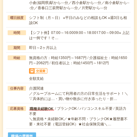
小倉(福岡県)駅から---分／西小倉駅から---分／南小倉駅から--
-分／香春口三萩野駅から---分／片野駅から---分
シフト制（月～日） ※平日のみなどの相談もOK ※週3日も相
曜日頻度
談OK
【シフト例】07:00～16:0009:00～18:0017:00～09:00※ 上記
時間
は一例です！そ…
即日～2ヶ月以上
期間
無資格の方：時給1350円～1687円 / 介護福祉士：時給1650
時給
円～2062円 / 初任者以上：時給1450円～1812円
交通費
全額支給
介護関連
仕事内容
／グループホームにて利用者の方の日常生活をサポート！＼
▽具体的には…・買い物や散歩に付き添ったり・折…
/ ブランクOK / パソコンスキル不要 / 英語力
職種未経験OK
応募資格
不要
＼無資格＊未経験OK／★年齢不問・ブランクOK★履歴書不
要・来社不要（電話登録OK）★社会保険完備＼…
職場の雰囲気