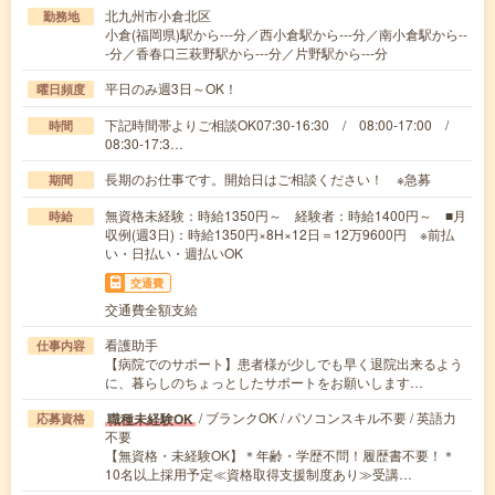
北九州市小倉北区
勤務地
小倉(福岡県)駅から---分／西小倉駅から---分／南小倉駅から--
-分／香春口三萩野駅から---分／片野駅から---分
平日のみ週3日～OK！
曜日頻度
下記時間帯よりご相談OK07:30-16:30 / 08:00-17:00 /
時間
08:30-17:3…
長期のお仕事です。開始日はご相談ください！ ※急募
期間
無資格未経験：時給1350円～ 経験者：時給1400円～ ■月
時給
収例(週3日)：時給1350円×8H×12日＝12万9600円 ※前払
い・日払い・週払いOK
交通費
交通費全額支給
看護助手
仕事内容
【病院でのサポート】患者様が少しでも早く退院出来るよう
に、暮らしのちょっとしたサポートをお願いします…
/ ブランクOK / パソコンスキル不要 / 英語力
職種未経験OK
応募資格
不要
【無資格・未経験OK】＊年齢・学歴不問！履歴書不要！＊
10名以上採用予定≪資格取得支援制度あり≫受講…