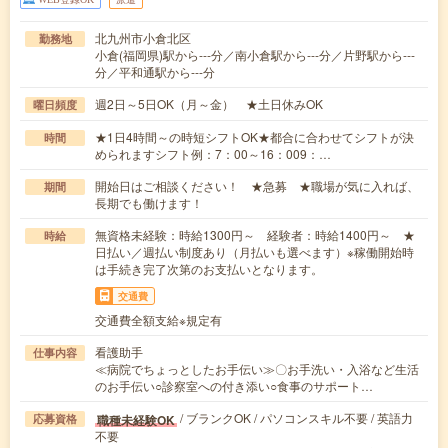
北九州市小倉北区
勤務地
小倉(福岡県)駅から---分／南小倉駅から---分／片野駅から---
分／平和通駅から---分
週2日～5日OK（月～金） ★土日休みOK
曜日頻度
★1日4時間～の時短シフトOK★都合に合わせてシフトが決
時間
められますシフト例：7：00～16：009：…
開始日はご相談ください！ ★急募 ★職場が気に入れば、
期間
長期でも働けます！
無資格未経験：時給1300円～ 経験者：時給1400円～ ★
時給
日払い／週払い制度あり（月払いも選べます）※稼働開始時
は手続き完了次第のお支払いとなります。
交通費
交通費全額支給※規定有
看護助手
仕事内容
≪病院でちょっとしたお手伝い≫〇お手洗い・入浴など生活
のお手伝い○診察室への付き添い○食事のサポート…
/ ブランクOK / パソコンスキル不要 / 英語力
職種未経験OK
応募資格
不要