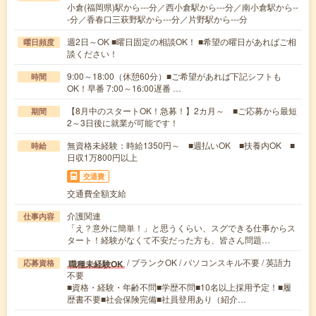
小倉(福岡県)駅から---分／西小倉駅から---分／南小倉駅から--
-分／香春口三萩野駅から---分／片野駅から---分
週2日～OK ■曜日固定の相談OK！ ■希望の曜日があればご相
曜日頻度
談ください！
9:00～18:00（休憩60分）■ご希望があれば下記シフトも
時間
OK！早番 7:00～16:00遅番 …
【8月中のスタートOK！急募！】2カ月～ ■ご応募から最短
期間
2～3日後に就業が可能です！
無資格未経験：時給1350円～ ■週払いOK ■扶養内OK ■
時給
日収1万800円以上
交通費
交通費全額支給
介護関連
仕事内容
「え？意外に簡単！」と思うくらい、スグできる仕事からス
タート！経験がなくて不安だった方も、皆さん問題…
/ ブランクOK / パソコンスキル不要 / 英語力
職種未経験OK
応募資格
不要
■資格・経験・年齢不問■学歴不問■10名以上採用予定！■履
歴書不要■社会保険完備■社員登用あり（紹介…