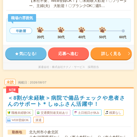
【来社不要、WEB登録OK！】〇未経験大歓迎！〇フリータ
ー、主婦(夫) 大歓迎！〇ブランクOK〇週5…
職場の雰囲気
年齢層
20代
30代
40代
50代
60代
気になる!
応募へ進む
詳しく見る
派遣会社
株式会社テクノ・サービス 採用担当
未読
掲載日
2026/08/07
NEW
＜8割が未経験＞病院で備品チェックや患者さ
んのサポート＊しゅふさん活躍中！
職種未経験OK
交通費別途支給あり
土日祝日が休み
残業なし
WEB登録OK
派遣
北九州市小倉北区
勤務地
小倉(福岡県)駅から---分／西小倉駅から---分／南小倉駅から--