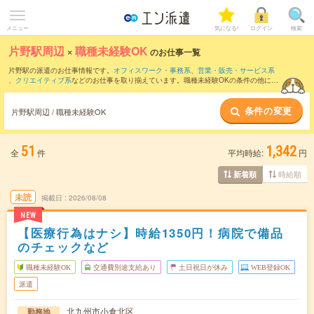
メニュー
気になる!
ログイン
検索
片野駅周辺
×
職種未経験OK
のお仕事一覧
片野駅の派遣のお仕事情報です。
オフィスワーク・事務系
、
営業・販売・サービス系
、
クリエイティブ系
などのお仕事を取り揃えています。職種未経験OKの条件の他に、
交通費別途支給あり
、
友だちと一緒の応募OK
、
週4日勤務
などのこだわり条件も取り
揃えています。
条件の変更
片野駅周辺 / 職種未経験OK
51
1,342
全
件
平均時給:
円
時給順
新着順
未読
掲載日
2026/08/08
NEW
【医療行為はナシ】時給1350円！病院で備品
のチェックなど
職種未経験OK
交通費別途支給あり
土日祝日が休み
WEB登録OK
派遣
北九州市小倉北区
勤務地