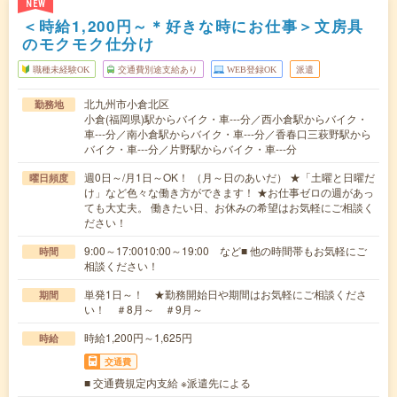
NEW
＜時給1,200円～＊好きな時にお仕事＞文房具
のモクモク仕分け
職種未経験OK
交通費別途支給あり
WEB登録OK
派遣
北九州市小倉北区
勤務地
小倉(福岡県)駅からバイク・車---分／西小倉駅からバイク・
車---分／南小倉駅からバイク・車---分／香春口三萩野駅から
バイク・車---分／片野駅からバイク・車---分
週0日～/月1日～OK！ （月～日のあいだ） ★「土曜と日曜だ
曜日頻度
け」など色々な働き方ができます！ ★お仕事ゼロの週があっ
ても大丈夫。 働きたい日、お休みの希望はお気軽にご相談く
ださい！
9:00～17:0010:00～19:00 など■ 他の時間帯もお気軽にご
時間
相談ください！
単発1日～！ ★勤務開始日や期間はお気軽にご相談くださ
期間
い！ ＃8月～ ＃9月～
時給1,200円～1,625円
時給
交通費
■ 交通費規定内支給 ※派遣先による