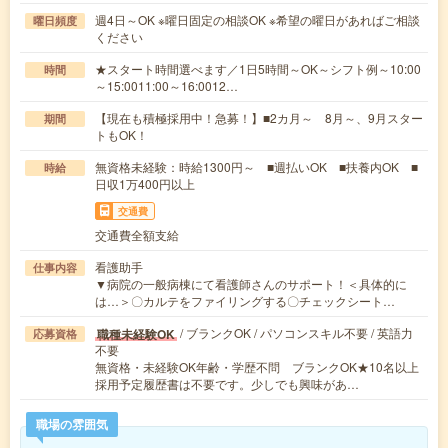
週4日～OK ※曜日固定の相談OK ※希望の曜日があればご相談
曜日頻度
ください
★スタート時間選べます／1日5時間～OK～シフト例～10:00
時間
～15:0011:00～16:0012…
【現在も積極採用中！急募！】■2カ月～ 8月～、9月スター
期間
トもOK！
無資格未経験：時給1300円～ ■週払いOK ■扶養内OK ■
時給
日収1万400円以上
交通費
交通費全額支給
看護助手
仕事内容
▼病院の一般病棟にて看護師さんのサポート！＜具体的に
は…＞〇カルテをファイリングする〇チェックシート…
/ ブランクOK / パソコンスキル不要 / 英語力
職種未経験OK
応募資格
不要
無資格・未経験OK年齢・学歴不問 ブランクOK★10名以上
採用予定履歴書は不要です。少しでも興味があ…
職場の雰囲気