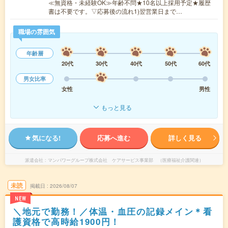
≪無資格・未経験OK≫年齢不問★10名以上採用予定★履歴
書は不要です。▽応募後の流れ1)翌営業日まで…
職場の雰囲気
年齢層
20代
30代
40代
50代
60代
男女比率
女性
男性
もっと見る
気になる!
応募へ進む
詳しく見る
派遣会社
マンパワーグループ株式会社 ケアサービス事業部 （医療福祉介護関連）
未読
掲載日
2026/08/07
NEW
＼地元で勤務！／体温・血圧の記録メイン＊看
護資格で高時給1900円！