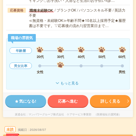
イキング〇お手洗い・入浴など生活のお手伝い○診…
/ ブランクOK / パソコンスキル不要 / 英語力
職種未経験OK
応募資格
不要
≪無資格・未経験OK≫年齢不問★10名以上採用予定★履歴
書は不要です。▽応募後の流れ1)翌営業日まで…
職場の雰囲気
年齢層
20代
30代
40代
50代
60代
男女比率
女性
男性
もっと見る
気になる!
応募へ進む
詳しく見る
派遣会社
マンパワーグループ株式会社 ケアサービス事業部 （医療福祉介護関連）
未読
掲載日
2026/08/07