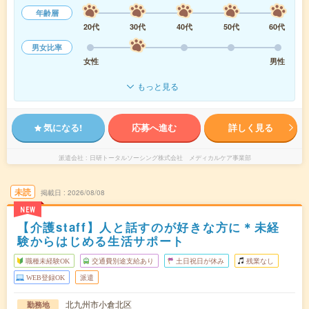
年齢層
20代
30代
40代
50代
60代
男女比率
女性
男性
もっと見る
気になる!
応募へ進む
詳しく見る
派遣会社
日研トータルソーシング株式会社 メディカルケア事業部
未読
掲載日
2026/08/08
NEW
【介護staff】人と話すのが好きな方に＊未経
験からはじめる生活サポート
職種未経験OK
交通費別途支給あり
土日祝日が休み
残業なし
WEB登録OK
派遣
北九州市小倉北区
勤務地