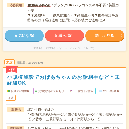
/ ブランクOK / パソコンスキル不要 / 英語力
職種未経験OK
応募資格
不要
▼未経験OK！（副業歓迎☆）▼高校生不可▼携帯電話をお
持ちの方（業務連絡に使用）※応募後のご連絡はメ…
気になる!
応募へ進む
詳しく見る
派遣会社
株式会社バイトレ（キャムコムグループ）
未読
掲載日
2026/08/08
NEW
小規模施設でおばあちゃんのお話相手など＊未
経験OK
職種未経験OK
交通費別途支給あり
土日祝日が休み
WEB登録OK
派遣
北九州市小倉北区
勤務地
小倉(福岡県)駅から---分／西小倉駅から---分／南小倉駅から--
-分／香春口三萩野駅から---分／片野駅から---分
シフト制（月～日） ※平日のみなどの相談もOK ※週3なども
曜日頻度