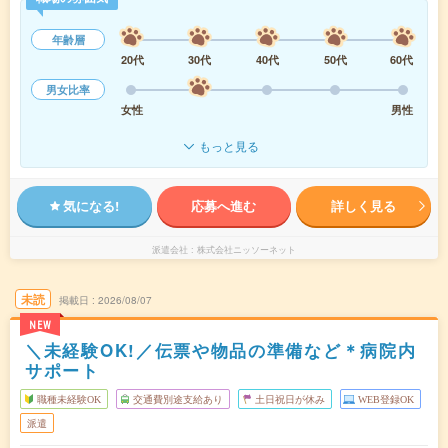
年齢層
20代
30代
40代
50代
60代
男女比率
女性
男性
もっと見る
気になる!
応募へ進む
詳しく見る
派遣会社
株式会社ニッソーネット
未読
掲載日
2026/08/07
NEW
＼未経験OK!／伝票や物品の準備など＊病院内
サポート
職種未経験OK
交通費別途支給あり
土日祝日が休み
WEB登録OK
派遣