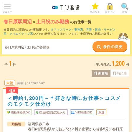
メニュー
気になる!
ログイン
検索
春日原駅周辺
×
土日祝のみ勤務
のお仕事一覧
春日原駅の派遣のお仕事情報です。
オフィスワーク・事務系
、
営業・販売・サービス
系
、
クリエイティブ系
などのお仕事を取り揃えています。土日祝のみ勤務の条件の他
に、
交通費別途支給あり
、
職種未経験OK
、
友だちと一緒の応募OK
などのこだわり条
件も取り揃えています。
条件の変更
春日原駅周辺 / 土日祝のみ勤務
1
1,200
全
件
平均時給:
円
時給順
新着順
未読
掲載日
2026/08/07
NEW
＜時給1,200円～＊好きな時にお仕事＞コスメ
のモクモク仕分け
職種未経験OK
交通費別途支給あり
WEB登録OK
派遣
福岡県春日市
勤務地
春日(福岡県)駅から徒歩5分／博多南駅から徒歩5分／春日原