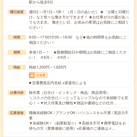
駅から徒歩5分
週0日～/月1日～OK！ （月～日のあいだ） ★「土曜と日曜だ
曜日頻度
け」など色々な働き方ができます！ ★お仕事ゼロの週があっ
ても大丈夫。 働きたい日、お休みの希望はお気軽にご相談く
ださい！
9:00～17:0010:00～19:00 など■ 他の時間帯もお気軽にご
時間
相談ください！
単発1日～！ ★勤務開始日や期間はお気軽にご相談くださ
期間
い！ ＃8月～ ＃9月～
時給1,200円～1,625円
時給
交通費
■ 交通費規定内支給 ※派遣先による
軽作業（仕分け・ピッキング・検品、商品管理）
仕事内容
＼コスメの仕分け／＜とってもシンプルなので未経験でも安
心！＞▼封入作業及び梱包▼雑誌や書籍などの仕分…
職種未経験OK / ブランクOK / パソコンスキル不要 / 英語力不
応募資格
要
▼未経験OK！（副業歓迎☆）▼高校生不可▼携帯電話をお
持ちの方（業務連絡に使用）※応募後のご連絡はメ…