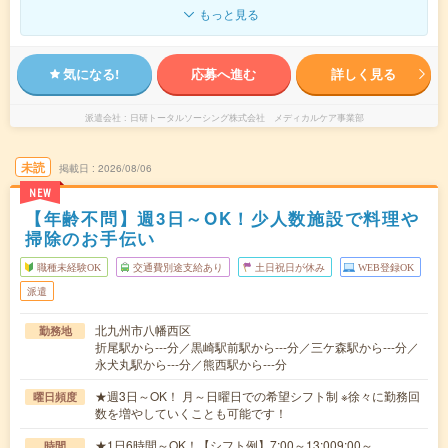
もっと見る
気になる!
応募へ進む
詳しく見る
派遣会社
日研トータルソーシング株式会社 メディカルケア事業部
未読
掲載日
2026/08/06
NEW
【年齢不問】週3日～OK！少人数施設で料理や
掃除のお手伝い
職種未経験OK
交通費別途支給あり
土日祝日が休み
WEB登録OK
派遣
北九州市八幡西区
勤務地
折尾駅から---分／黒崎駅前駅から---分／三ケ森駅から---分／
永犬丸駅から---分／熊西駅から---分
★週3日～OK！ 月～日曜日での希望シフト制 ※徐々に勤務回
曜日頻度
数を増やしていくことも可能です！
★1日6時間～OK！【シフト例】7:00～13:009:00～
時間