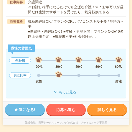
介護関連
仕事内容
≪お話し相手になるだけでも立派な介護！≫＊お年寄りが昼
間だけ生活のサポートを受けたり、気分転換できる…
職種未経験OK / ブランクOK / パソコンスキル不要 / 英語力不
応募資格
要
■無資格・未経験OK！■年齢・学歴不問！ブランクOK!■10名
以上採用予定！■履歴書不要■社会保険完…
職場の雰囲気
年齢層
20代
30代
40代
50代
60代
男女比率
女性
男性
もっと見る
気になる!
応募へ進む
詳しく見る
派遣会社
日研トータルソーシング株式会社 メディカルケア事業部