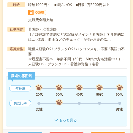
時給1900円～ ■週払いOK ■日収1万5200円以上
時給
交通費
交通費全額支給
看護師・准看護師
仕事内容
【介護施設で体調などの記録がメイン＊看護師】▼具体的に
は…○体温、血圧などのチェック・記録○お薬の飲…
職種未経験OK / ブランクOK / パソコンスキル不要 / 英語力不
応募資格
要
≪履歴書不要≫・年齢不問（50代・60代の方も活躍中！）・
未経験OK・ブランクOK・看護師資格（准看…
職場の雰囲気
年齢層
20代
30代
40代
50代
60代
男女比率
女性
男性
もっと見る