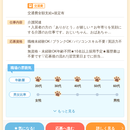
交通費
交通費全額支給※規定有
介護関連
仕事内容
＊入居者の方の「ありがとう」が嬉しい＊お年寄りを笑顔に
する介護のお仕事です。おじいちゃん、おばあちゃ…
職種未経験OK / ブランクOK / パソコンスキル不要 / 英語力不
応募資格
要
無資格・未経験OK年齢不問★10名以上採用予定★履歴書は
不要です▽応募後の流れ1)翌営業日までに担当…
職場の雰囲気
年齢層
20代
30代
40代
50代
60代
男女比率
女性
男性
もっと見る
気になる!
応募へ進む
詳しく見る