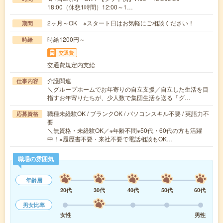
18:00（休憩1時間）12:00～1…
2ヶ月～OK ※スタート日はお気軽にご相談ください！
期間
時給1200円～
時給
交通費
交通費規定内支給
介護関連
仕事内容
＼グループホームでお年寄りの自立支援／自立した生活を目
指すお年寄りたちが、少人数で集団生活を送る「グ…
職種未経験OK / ブランクOK / パソコンスキル不要 / 英語力不
応募資格
要
＼無資格・未経験OK／※年齢不問※50代・60代の方も活躍
中！※履歴書不要・来社不要で電話相談もOK…
職場の雰囲気
年齢層
20代
30代
40代
50代
60代
男女比率
女性
男性