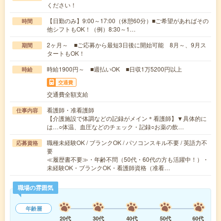
ください！
【日勤のみ】9:00～17:00（休憩60分）■ご希望があればその
時間
他シフトもOK！（例）8:30～1…
2ヶ月～ ■ご応募から最短3日後に開始可能 8月～、9月ス
期間
タートもOK！
時給1900円～ ■週払いOK ■日収1万5200円以上
時給
交通費
交通費全額支給
看護師・准看護師
仕事内容
【介護施設で体調などの記録がメイン＊看護師】▼具体的に
は…○体温、血圧などのチェック・記録○お薬の飲…
職種未経験OK / ブランクOK / パソコンスキル不要 / 英語力不
応募資格
要
≪履歴書不要≫・年齢不問（50代・60代の方も活躍中！）・
未経験OK・ブランクOK・看護師資格（准看…
職場の雰囲気
年齢層
20代
30代
40代
50代
60代