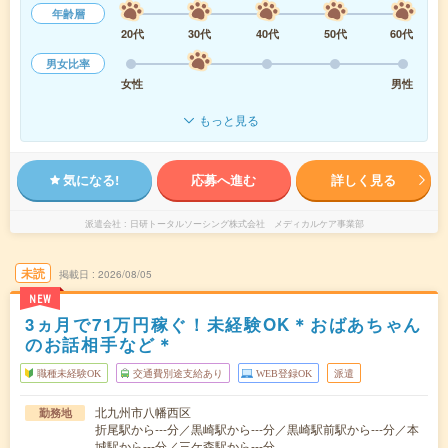
年齢層
20代
30代
40代
50代
60代
男女比率
女性
男性
もっと見る
気になる!
応募へ進む
詳しく見る
派遣会社
日研トータルソーシング株式会社 メディカルケア事業部
未読
掲載日
2026/08/05
NEW
3ヵ月で71万円稼ぐ！未経験OK＊おばあちゃん
のお話相手など＊
職種未経験OK
交通費別途支給あり
WEB登録OK
派遣
北九州市八幡西区
勤務地
折尾駅から---分／黒崎駅から---分／黒崎駅前駅から---分／本
城駅から---分／三ケ森駅から---分