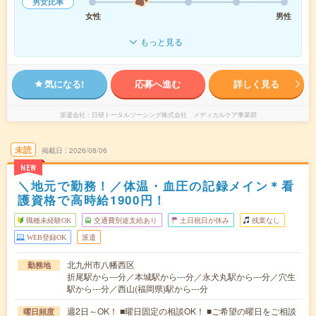
男女比率
女性
男性
もっと見る
気になる!
応募へ進む
詳しく見る
派遣会社
日研トータルソーシング株式会社 メディカルケア事業部
未読
掲載日
2026/08/06
NEW
＼地元で勤務！／体温・血圧の記録メイン＊看
護資格で高時給1900円！
職種未経験OK
交通費別途支給あり
土日祝日が休み
残業なし
WEB登録OK
派遣
北九州市八幡西区
勤務地
折尾駅から---分／本城駅から---分／永犬丸駅から---分／穴生
駅から---分／西山(福岡県)駅から---分
週2日～OK！ ■曜日固定の相談OK！ ■ご希望の曜日をご相談
曜日頻度