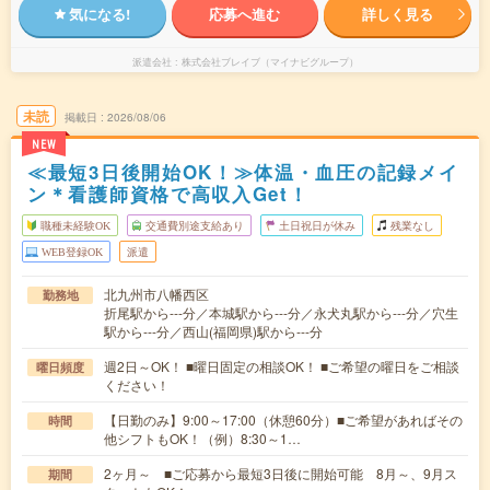
気になる!
応募へ進む
詳しく見る
派遣会社
株式会社ブレイブ（マイナビグループ）
未読
掲載日
2026/08/06
NEW
≪最短3日後開始OK！≫体温・血圧の記録メイ
ン＊看護師資格で高収入Get！
職種未経験OK
交通費別途支給あり
土日祝日が休み
残業なし
WEB登録OK
派遣
北九州市八幡西区
勤務地
折尾駅から---分／本城駅から---分／永犬丸駅から---分／穴生
駅から---分／西山(福岡県)駅から---分
週2日～OK！ ■曜日固定の相談OK！ ■ご希望の曜日をご相談
曜日頻度
ください！
【日勤のみ】9:00～17:00（休憩60分）■ご希望があればその
時間
他シフトもOK！（例）8:30～1…
2ヶ月～ ■ご応募から最短3日後に開始可能 8月～、9月ス
期間