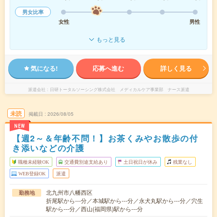
男女比率
女性
男性
もっと見る
気になる!
応募へ進む
詳しく見る
派遣会社
日研トータルソーシング株式会社 メディカルケア事業部 ナース派遣
未読
掲載日
2026/08/05
NEW
【週2～＆年齢不問！】お茶くみやお散歩の付
き添いなどの介護
職種未経験OK
交通費別途支給あり
土日祝日が休み
残業なし
WEB登録OK
派遣
北九州市八幡西区
勤務地
折尾駅から---分／本城駅から---分／永犬丸駅から---分／穴生
駅から---分／西山(福岡県)駅から---分