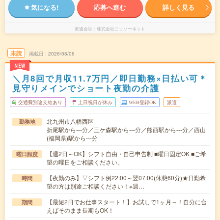
気になる!
応募へ進む
詳しく見る
派遣会社
株式会社ニッソーネット
未読
掲載日
2026/08/06
NEW
＼月8回で月収11.7万円／即日勤務×日払い可＊
見守りメインでショート夜勤の介護
交通費別途支給あり
土日祝日が休み
WEB登録OK
派遣
北九州市八幡西区
勤務地
折尾駅から---分／三ケ森駅から---分／熊西駅から---分／西山
(福岡県)駅から---分
【週2日～OK】シフト自由・自己申告制 ■曜日固定OK ■ご希
曜日頻度
望の曜日をご相談ください。
【夜勤のみ】▽シフト例22:00～翌07:00(休憩60分)★日勤希
時間
望の方は別途ご相談ください！※週…
【最短2日でお仕事スタート！】お試しで1ヶ月～！自分に合
期間
えばそのまま長期もOK！