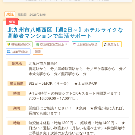
未読
掲載日
2026/08/06
NEW
北九州市八幡西区【週2日～】ホテルライクな
高齢者マンションで生活サポート
職種未経験OK
交通費別途支給あり
土日祝日が休み
残業なし
WEB登録OK
派遣
北九州市八幡西区
勤務地
折尾駅から---分／黒崎駅前駅から---分／三ケ森駅から---分／
永犬丸駅から---分／熊西駅から---分
週2日～5日OK（月～金） ★土日休みOK
曜日頻度
★1日4時間～の時短シフトOK★スタート時間選べます！
時間
7:00～16:009:00～17:0011:…
開始日はご相談ください！ ★急募 ★職場が気に入れば、
期間
長期でも働けます！
無資格未経験：時給1300円～ 経験者：時給1400円～ ★
時給
日払い／週払い制度あり（月払いも選べます）※稼働開始時
は手続き完了次第のお支払いとなります。