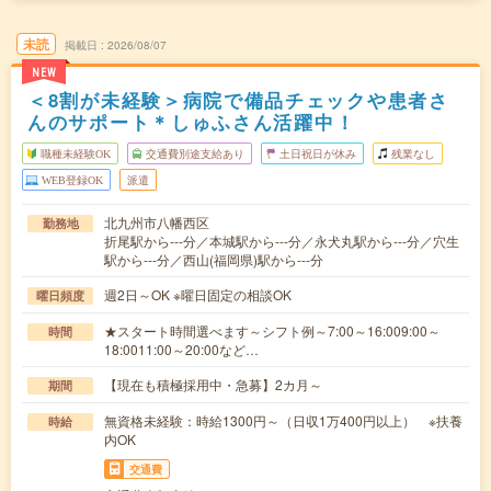
未読
掲載日
2026/08/07
NEW
＜8割が未経験＞病院で備品チェックや患者さ
んのサポート＊しゅふさん活躍中！
職種未経験OK
交通費別途支給あり
土日祝日が休み
残業なし
WEB登録OK
派遣
北九州市八幡西区
勤務地
折尾駅から---分／本城駅から---分／永犬丸駅から---分／穴生
駅から---分／西山(福岡県)駅から---分
週2日～OK ※曜日固定の相談OK
曜日頻度
★スタート時間選べます～シフト例～7:00～16:009:00～
時間
18:0011:00～20:00など…
【現在も積極採用中・急募】2カ月～
期間
無資格未経験：時給1300円～（日収1万400円以上） ※扶養
時給
内OK
交通費