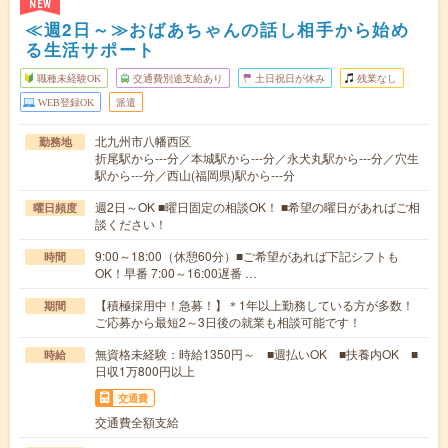
NEW
≪週2日～≫おばあちゃんの話し相手から始め
る生活サポート
職種未経験OK
交通費別途支給あり
土日祝日が休み
残業なし
WEB登録OK
派遣
北九州市八幡西区
勤務地
折尾駅から---分／本城駅から---分／永犬丸駅から---分／穴生
駅から---分／西山(福岡県)駅から---分
週2日～OK ■曜日固定の相談OK！ ■希望の曜日があればご相
曜日頻度
談ください！
9:00～18:00（休憩60分）■ご希望があれば下記シフトも
時間
OK！早番 7:00～16:00遅番 …
【積極採用中！急募！】＊1年以上勤務している方が多数！
期間
ご応募から最短2～3日後の就業も相談可能です！
無資格未経験：時給1350円～ ■週払いOK ■扶養内OK ■
時給
日収1万800円以上
交通費
交通費全額支給