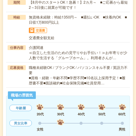
【8月中のスタートOK！急募！】2カ月～ ■ご応募から最短
期間
2～3日後に就業が可能です！
無資格未経験：時給1350円～ ■週払いOK ■扶養内OK ■
時給
日収1万800円以上
交通費
交通費全額支給
介護関連
仕事内容
≪自立した生活のための見守りやお手伝い！≫お年寄りが少
人数で生活する「グループホーム」。利用者さんが…
職種未経験OK / ブランクOK / パソコンスキル不要 / 英語力不
応募資格
要
■資格・経験・年齢不問■学歴不問■10名以上採用予定！■履
歴書不要■面談確約■社会保険完備■社員登用…
職場の雰囲気
年齢層
20代
30代
40代
50代
60代
男女比率
女性
男性