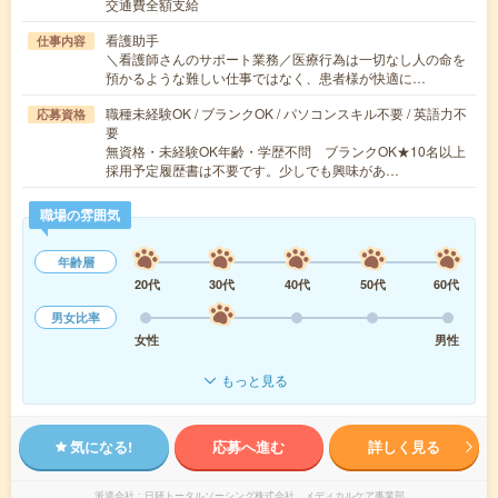
交通費全額支給
看護助手
仕事内容
＼看護師さんのサポート業務／医療行為は一切なし人の命を
預かるような難しい仕事ではなく、患者様が快適に…
職種未経験OK / ブランクOK / パソコンスキル不要 / 英語力不
応募資格
要
無資格・未経験OK年齢・学歴不問 ブランクOK★10名以上
採用予定履歴書は不要です。少しでも興味があ…
職場の雰囲気
年齢層
20代
30代
40代
50代
60代
男女比率
女性
男性
もっと見る
気になる!
応募へ進む
詳しく見る
派遣会社
日研トータルソーシング株式会社 メディカルケア事業部