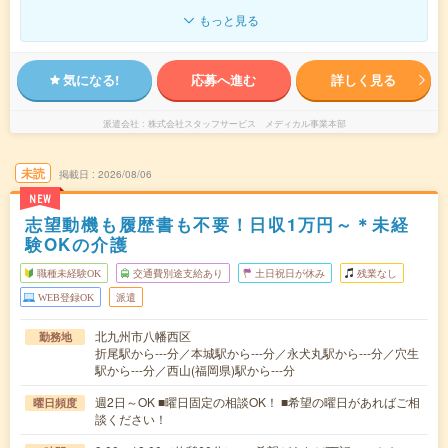
もっと見る
気になる!
応募へ進む
詳しく見る
派遣会社
株式会社スタッフサービス メディカル事業本部
未読
掲載日
2026/08/06
NEW
志望動機も履歴書も不要！日収1万円～＊未経
験OKの介護
職種未経験OK
交通費別途支給あり
土日祝日が休み
残業なし
WEB登録OK
派遣
北九州市八幡西区
勤務地
折尾駅から---分／本城駅から---分／永犬丸駅から---分／穴生
駅から---分／西山(福岡県)駅から---分
週2日～OK ■曜日固定の相談OK！ ■希望の曜日があればご相
曜日頻度
談ください！