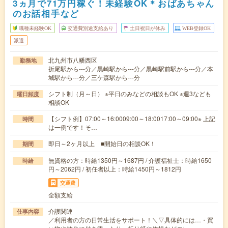
3ヵ月で71万円稼ぐ！未経験OK＊おばあちゃん
のお話相手など
職種未経験OK
交通費別途支給あり
土日祝日が休み
WEB登録OK
派遣
北九州市八幡西区
勤務地
折尾駅から---分／黒崎駅から---分／黒崎駅前駅から---分／本
城駅から---分／三ケ森駅から---分
シフト制（月～日） ※平日のみなどの相談もOK ※週3なども
曜日頻度
相談OK
【シフト例】07:00～16:0009:00～18:0017:00～09:00※ 上記
時間
は一例です！そ…
即日～2ヶ月以上 ■開始日の相談OK！
期間
無資格の方：時給1350円～1687円 / 介護福祉士：時給1650
時給
円～2062円 / 初任者以上：時給1450円～1812円
交通費
全額支給
介護関連
仕事内容
／利用者の方の日常生活をサポート！＼▽具体的には…・買