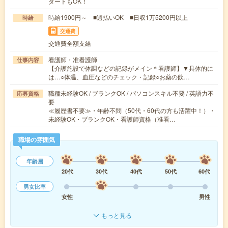
タートもOK！
時給1900円～ ■週払いOK ■日収1万5200円以上
時給
交通費
交通費全額支給
看護師・准看護師
仕事内容
【介護施設で体調などの記録がメイン＊看護師】▼具体的に
は…○体温、血圧などのチェック・記録○お薬の飲…
職種未経験OK / ブランクOK / パソコンスキル不要 / 英語力不
応募資格
要
≪履歴書不要≫・年齢不問（50代・60代の方も活躍中！）・
未経験OK・ブランクOK・看護師資格（准看…
職場の雰囲気
年齢層
20代
30代
40代
50代
60代
男女比率
女性
男性
もっと見る