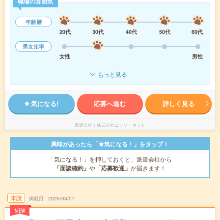
職場の雰囲気
年齢層
20代
30代
40代
50代
60代
男女比率
女性
男性
もっと見る
気になる!
応募へ進む
詳しく見る
派遣会社
株式会社ニッソーネット
興味があったら「★気になる！」をタップ！
「気になる！」を押しておくと、派遣会社から
「面談確約」
や
「応募歓迎」
が届きます！
未読
掲載日
2026/08/07
NEW