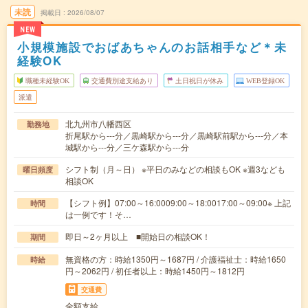
未読
掲載日
2026/08/07
NEW
小規模施設でおばあちゃんのお話相手など＊未
経験OK
職種未経験OK
交通費別途支給あり
土日祝日が休み
WEB登録OK
派遣
北九州市八幡西区
勤務地
折尾駅から---分／黒崎駅から---分／黒崎駅前駅から---分／本
城駅から---分／三ケ森駅から---分
シフト制（月～日） ※平日のみなどの相談もOK ※週3なども
曜日頻度
相談OK
【シフト例】07:00～16:0009:00～18:0017:00～09:00※ 上記
時間
は一例です！そ…
即日～2ヶ月以上 ■開始日の相談OK！
期間
無資格の方：時給1350円～1687円 / 介護福祉士：時給1650
時給
円～2062円 / 初任者以上：時給1450円～1812円
交通費
全額支給