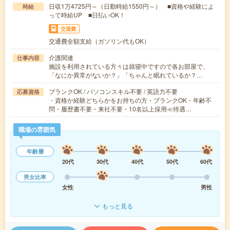
日収1万4725円～（日勤時給1550円～） ■資格や経験によ
時給
って時給UP ■日払いOK！
交通費
交通費全額支給（ガソリン代もOK）
介護関連
仕事内容
施設を利用されている方々は就寝中ですので各お部屋で、
「なにか異常がないか？」「ちゃんと眠れているか？…
ブランクOK / パソコンスキル不要 / 英語力不要
応募資格
・資格か経験どちらかをお持ちの方・ブランクOK・年齢不
問・履歴書不要・来社不要・10名以上採用≪待遇…
職場の雰囲気
年齢層
20代
30代
40代
50代
60代
男女比率
女性
男性
もっと見る