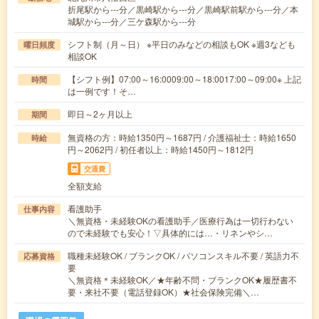
折尾駅から---分／黒崎駅から---分／黒崎駅前駅から---分／本
城駅から---分／三ケ森駅から---分
シフト制（月～日） ※平日のみなどの相談もOK ※週3なども
曜日頻度
相談OK
【シフト例】07:00～16:0009:00～18:0017:00～09:00※ 上記
時間
は一例です！そ…
即日～2ヶ月以上
期間
無資格の方：時給1350円～1687円 / 介護福祉士：時給1650
時給
円～2062円 / 初任者以上：時給1450円～1812円
交通費
全額支給
看護助手
仕事内容
＼無資格・未経験OKの看護助手／医療行為は一切行わない
ので未経験でも安心！▽具体的には…・リネンやシ…
職種未経験OK / ブランクOK / パソコンスキル不要 / 英語力不
応募資格
要
＼無資格＊未経験OK／★年齢不問・ブランクOK★履歴書不
要・来社不要（電話登録OK）★社会保険完備＼…