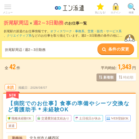
メニュー
気になる!
ログイン
検索
折尾駅周辺
×
週2～3日勤務
のお仕事一覧
折尾駅の派遣のお仕事情報です。
オフィスワーク・事務系
、
営業・販売・サービス系
、
クリエイティブ系
などのお仕事を取り揃えています。週2～3日勤務の条件の他に、
交通費別途支給あり
、
職種未経験OK
、
友だちと一緒の応募OK
などのこだわり条件も
取り揃えています。
条件の変更
折尾駅周辺 / 週2～3日勤務
42
1,343
全
件
平均時給:
円
時給順
新着順
未読
掲載日
2026/08/07
NEW
【病院でのお仕事】食事の準備やシーツ交換な
ど看護助手＊未経験OK
職種未経験OK
交通費別途支給あり
土日祝日が休み
WEB登録OK
派遣
北九州市八幡西区
勤務地