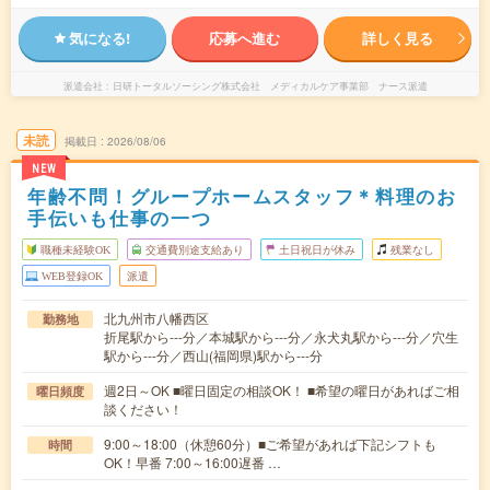
気になる!
応募へ進む
詳しく見る
派遣会社
日研トータルソーシング株式会社 メディカルケア事業部 ナース派遣
未読
掲載日
2026/08/06
NEW
年齢不問！グループホームスタッフ＊料理のお
手伝いも仕事の一つ
職種未経験OK
交通費別途支給あり
土日祝日が休み
残業なし
WEB登録OK
派遣
北九州市八幡西区
勤務地
折尾駅から---分／本城駅から---分／永犬丸駅から---分／穴生
駅から---分／西山(福岡県)駅から---分
週2日～OK ■曜日固定の相談OK！ ■希望の曜日があればご相
曜日頻度
談ください！
9:00～18:00（休憩60分）■ご希望があれば下記シフトも
時間
OK！早番 7:00～16:00遅番 …