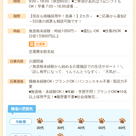
9:00～18:00（休憩60分）■ご希望があれば下記シフトも
時間
OK！早番 7:00～16:00遅番 …
【現在も積極採用中！急募！】2カ月～ ■ご応募から最短2
期間
～3日後の就業も相談可能です！
無資格未経験：時給1350円～ ■週払いOK ■扶養内OK ■
時給
日収1万800円以上
交通費
交通費全額支給
介護関連
仕事内容
／無資格未経験から始める介護施設での生活サポート！＼
「話し相手になって、うんうんとうなずく」「天気が…
職種未経験OK / ブランクOK / パソコンスキル不要 / 英語力不
応募資格
要
■無資格・未経験OK！■年齢・学歴不問！ブランクOK!■10名
以上採用予定！■履歴書不要■社会保険完…
職場の雰囲気
年齢層
20代
30代
40代
50代
60代