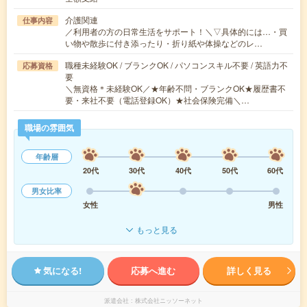
介護関連
仕事内容
／利用者の方の日常生活をサポート！＼▽具体的には…・買
い物や散歩に付き添ったり・折り紙や体操などのレ…
職種未経験OK / ブランクOK / パソコンスキル不要 / 英語力不
応募資格
要
＼無資格＊未経験OK／★年齢不問・ブランクOK★履歴書不
要・来社不要（電話登録OK）★社会保険完備＼…
職場の雰囲気
年齢層
20代
30代
40代
50代
60代
男女比率
女性
男性
もっと見る
気になる!
応募へ進む
詳しく見る
派遣会社
株式会社ニッソーネット