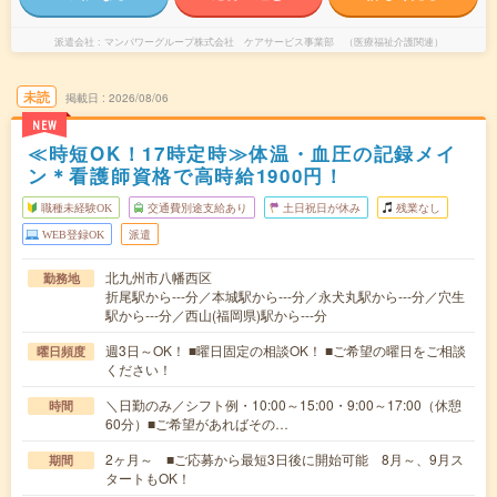
派遣会社
マンパワーグループ株式会社 ケアサービス事業部 （医療福祉介護関連）
未読
掲載日
2026/08/06
NEW
≪時短OK！17時定時≫体温・血圧の記録メイ
ン＊看護師資格で高時給1900円！
職種未経験OK
交通費別途支給あり
土日祝日が休み
残業なし
WEB登録OK
派遣
北九州市八幡西区
勤務地
折尾駅から---分／本城駅から---分／永犬丸駅から---分／穴生
駅から---分／西山(福岡県)駅から---分
週3日～OK！ ■曜日固定の相談OK！ ■ご希望の曜日をご相談
曜日頻度
ください！
＼日勤のみ／シフト例・10:00～15:00・9:00～17:00（休憩
時間
60分）■ご希望があればその…
2ヶ月～ ■ご応募から最短3日後に開始可能 8月～、9月ス
期間
タートもOK！