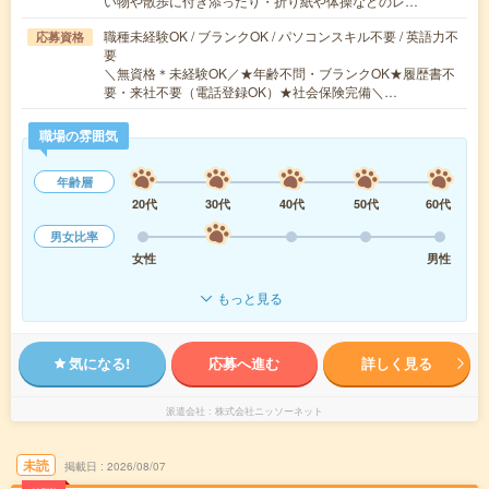
い物や散歩に付き添ったり・折り紙や体操などのレ…
職種未経験OK / ブランクOK / パソコンスキル不要 / 英語力不
応募資格
要
＼無資格＊未経験OK／★年齢不問・ブランクOK★履歴書不
要・来社不要（電話登録OK）★社会保険完備＼…
職場の雰囲気
年齢層
20代
30代
40代
50代
60代
男女比率
女性
男性
もっと見る
気になる!
応募へ進む
詳しく見る
派遣会社
株式会社ニッソーネット
未読
掲載日
2026/08/07