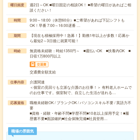
週2日～OK ■曜日固定の相談OK！ ■希望の曜日があればご相
曜日頻度
談ください！
9:00～18:00（休憩60分）■ご希望があれば下記シフトも
時間
OK！早番 7:00～16:00遅番 …
【現在も積極採用中！急募！】勤務1年以上が多数！応募か
期間
ら最短2～3日後に就業可能！
無資格未経験：時給1350円～ ■週払いOK ■扶養内OK ■
時給
日収1万800円以上
交通費
交通費全額支給
介護関連
仕事内容
＜個室の見回りも立派な介護のお仕事！＞ 有料老人ホームで
のお仕事です。個室制で、自立した生活が送れる…
職種未経験OK / ブランクOK / パソコンスキル不要 / 英語力不
応募資格
要
■資格・経験・年齢不問■学歴不問■10名以上採用予定！■履
歴書不要■面談確約■社会保険完備■社員登用…
職場の雰囲気