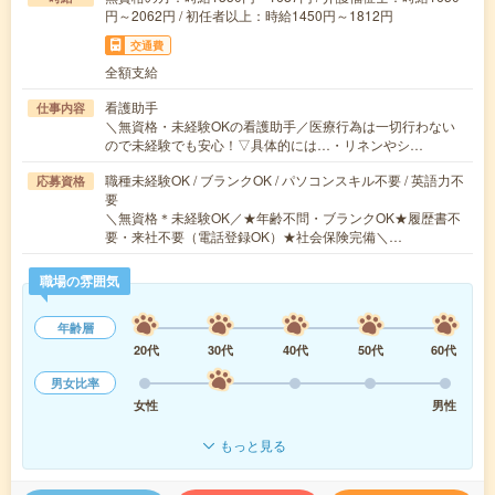
円～2062円 / 初任者以上：時給1450円～1812円
交通費
全額支給
看護助手
仕事内容
＼無資格・未経験OKの看護助手／医療行為は一切行わない
ので未経験でも安心！▽具体的には…・リネンやシ…
職種未経験OK / ブランクOK / パソコンスキル不要 / 英語力不
応募資格
要
＼無資格＊未経験OK／★年齢不問・ブランクOK★履歴書不
要・来社不要（電話登録OK）★社会保険完備＼…
職場の雰囲気
年齢層
20代
30代
40代
50代
60代
男女比率
女性
男性
もっと見る