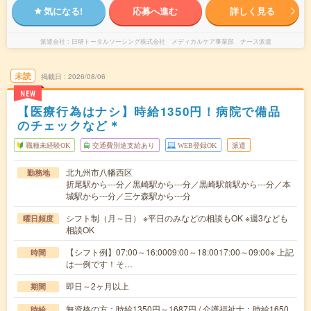
気になる!
応募へ進む
詳しく見る
派遣会社
日研トータルソーシング株式会社 メディカルケア事業部 ナース派遣
未読
掲載日
2026/08/06
NEW
【医療行為はナシ】時給1350円！病院で備品
のチェックなど＊
職種未経験OK
交通費別途支給あり
WEB登録OK
派遣
北九州市八幡西区
勤務地
折尾駅から---分／黒崎駅から---分／黒崎駅前駅から---分／本
城駅から---分／三ケ森駅から---分
シフト制（月～日） ※平日のみなどの相談もOK ※週3なども
曜日頻度
相談OK
【シフト例】07:00～16:0009:00～18:0017:00～09:00※ 上記
時間
は一例です！そ…
即日～2ヶ月以上
期間
無資格の方：時給1350円～1687円 / 介護福祉士：時給1650
時給