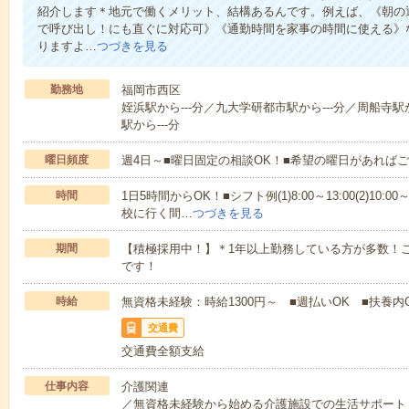
紹介します＊地元で働くメリット、結構あるんです。例えば、《朝の
で呼び出し！にも直ぐに対応可》《通勤時間を家事の時間に使える》
りますよ…
つづきを見る
勤務地
福岡市西区
姪浜駅から---分／九大学研都市駅から---分／周船寺駅か
駅から---分
曜日頻度
週4日～■曜日固定の相談OK！■希望の曜日があれば
時間
1日5時間からOK！■シフト例(1)8:00～13:00(2)10:00～
校に行く間…
つづきを見る
期間
【積極採用中！】＊1年以上勤務している方が多数！ご
です！
時給
無資格未経験：時給1300円～ ■週払いOK ■扶養内
交通費
交通費全額支給
仕事内容
介護関連
／無資格未経験から始める介護施設での生活サポート