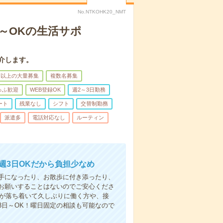
No.NTKOHK20_NMT
日～OKの生活サポ
介します。
名以上の大量募集
複数名募集
ゅふ歓迎
WEB登録OK
週2～3日勤務
ート
残業なし
シフト
交替制勤務
派遣多
電話対応なし
ルーティン
週3日OKだから負担少なめ
手になったり、お散歩に付き添ったり、
お願いすることはないのでご安心くださ
てが落ち着いて久しぶりに働く方や、接
3日～OK！曜日固定の相談も可能なので