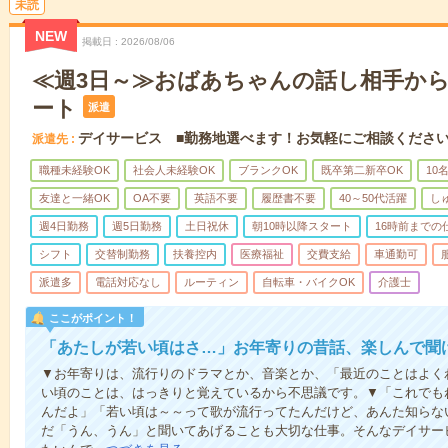
未読
NEW
掲載日
2026/08/06
≪週3日～≫おばあちゃんの話し相手か
ート
派遣
デイサービス ■勤務地選べます！お気軽にご相談くださ
派遣先
職種未経験OK
社会人未経験OK
ブランクOK
既卒第二新卒OK
10
友達と一緒OK
OA不要
英語不要
履歴書不要
40～50代活躍
し
週4日勤務
週5日勤務
土日祝休
朝10時以降スタート
16時前までの
シフト
交替制勤務
扶養控内
医療福祉
交費支給
車通勤可
派遣多
電話対応なし
ルーティン
自転車・バイクOK
介護士
ここがポイント！
「あたしが若い頃はさ…」お年寄りの昔話、楽しんで聞
▼お年寄りは、流行りのドラマとか、音楽とか、「最近のことはよく
い頃のことは、はっきりと覚えているから不思議です。▼「これでも
んだよ」「若い頃は～～って歌が流行ってたんだけど、あんた知らな
だ「うん、うん」と聞いてあげることも大切な仕事。そんなデイサー