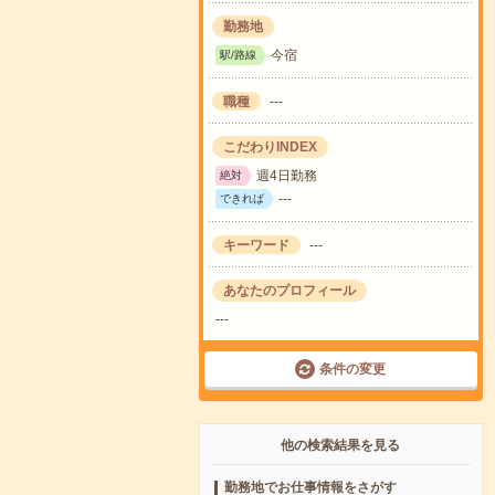
勤務地
今宿
駅/路線
職種
---
こだわりINDEX
週4日勤務
絶対
---
できれば
キーワード
---
あなたのプロフィール
---
条件の変更
他の検索結果を見る
勤務地でお仕事情報をさがす