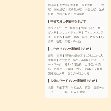
姪浜駅
九大学研都市駅
周船寺駅
下山門
駅
加布里駅
筑前前原駅
一貴山駅
波多
江駅
美咲が丘駅
西唐津駅
職種でお仕事情報をさがす
オフィスワーク・事務系
営業・販売・サー
ビス系
クリエイティブ系
IT・エンジニア
系
技術系
医療・介護・福祉・教育系
軽
作業・物流・工場・その他
こだわりでお仕事情報をさがす
短期
単発
職種未経験OK
10名以上の大
量募集
友だちと一緒の応募OK
在宅・リモ
ートワーク
週2～3日勤務
土日祝のみ勤
務
残業なし
副業・WワークOK
交通費
別途支給あり
語学力が活かせる
人気のワードでお仕事情報をさがす
急募
年齢不問
財団法人
英語
書類チェ
ック
テレビ局
封入
大学