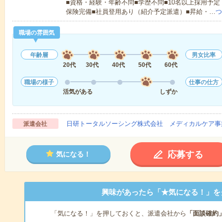
■資格・経験・年齢不問■学歴不問■10名以上採用予定
保険完備■社員登用あり（紹介予定派遣）■昇給・…
つ
職場の雰囲気
年齢層
男女比率
20代
30代
40代
50代
60代
職場の様子
仕事の仕方
活気がある
しずか
日研トータルソーシング株式会社 メディカルケア事
派遣会社
応募する
気になる！
興味があったら「★気になる！」を
「気になる！」を押しておくと、派遣会社から
「面談確約