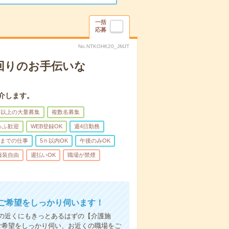
一括
応募
No.NTKOHK20_JMJT
回りのお手伝いな
介します。
名以上の大量募集
複数名募集
ゅふ歓迎
WEB登録OK
週4日勤務
前までの仕事
5ｈ以内OK
午後のみOK
服装自由
週払いOK
職場が禁煙
ご希望をしっかり伺います！
の近くにもきっとあるはずの【介護施
ご希望をしっかり伺い、お近くの職場をご