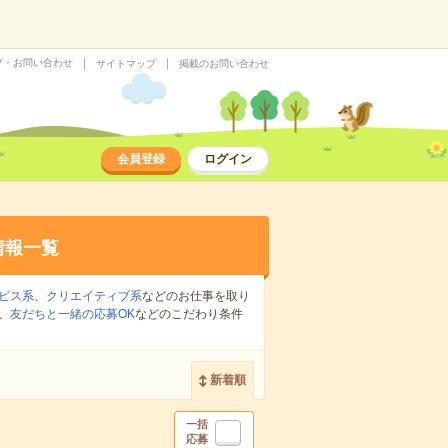
プ・お問い合わせ
サイトマップ
掲載のお問い合わせ
会員登録
ログイン
情報一覧
ビス系
、
クリエイティブ系
などのお仕事を取り
、
友だちと一緒の応募OK
などのこだわり条件
新着順
一括
応募