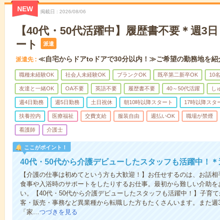
NEW
掲載日
2026/08/06
【40代・50代活躍中】履歴書不要＊週3
ート
派遣
≪自宅からドアtoドアで30分以内！≫ご希望の勤務地を紹
派遣先
職種未経験OK
社会人未経験OK
ブランクOK
既卒第二新卒OK
10
友達と一緒OK
OA不要
英語不要
履歴書不要
40～50代活躍
し
週4日勤務
週5日勤務
土日祝休
朝10時以降スタート
17時以降スタ
扶養控内
医療福祉
交費支給
服装自由
週払いOK
職場が禁煙
看護師
介護士
ここがポイント！
40代・50代から介護デビューしたスタッフも活躍中！＊
【介護の仕事は初めてという方も大歓迎！】お任せするのは、お話相
食事や入浴時のサポートをしたりするお仕事。最初から難しい介助を
い。【40代・50代から介護デビューしたスタッフも活躍中！】子育
客・販売・事務など異業種から転職した方もたくさんいます。また週
「家…
つづきを見る