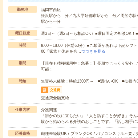
勤務地
福岡市西区
姪浜駅から---分／九大学研都市駅から---分／周船寺駅か
駅から---分
曜日頻度
週3日～（週2日～も相談OK）■曜日固定の相談OK
時間
9:00～18:00（休憩60分）■ご希望があれば下記シフトもOK
00「家族と休みを合…
つづきを見る
期間
【現在も積極採用中！急募！】長期でじっくり安心し
可能！
時給
無資格未経験：時給1300円～ ■週払いOK ■扶養内O
交通費
交通費全額支給
仕事内容
介護関連
「誰かの役に立ちたい」「人と話すことが好き」そん
験から始められる介護のおしごとです。「話し相手に
応募資格
職種未経験OK / ブランクOK / パソコンスキル不要 /