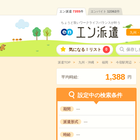
エン派遣
7355
件
エンバイト
12362
件
ちょうど良いワークライフバランスが叶う
九州・
気になる！リスト
0
保存し
派遣TOP
九州・沖縄
福岡
今宿駅周辺
,
1
3
8
8
平均時給:
円
設定中の検索条件
期間
---
派遣形式
---
時給
---