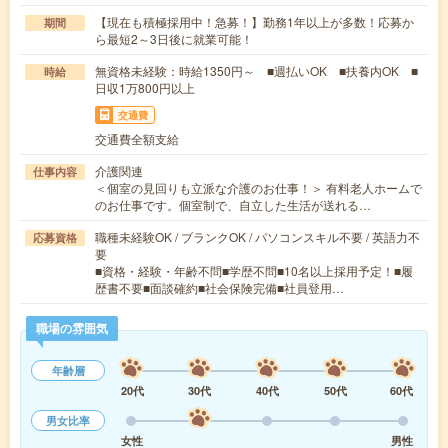
【現在も積極採用中！急募！】勤務1年以上が多数！応募か
期間
ら最短2～3日後に就業可能！
無資格未経験：時給1350円～ ■週払いOK ■扶養内OK ■
時給
日収1万800円以上
交通費
交通費全額支給
介護関連
仕事内容
＜個室の見回りも立派な介護のお仕事！＞ 有料老人ホームで
のお仕事です。個室制で、自立した生活が送れる…
職種未経験OK / ブランクOK / パソコンスキル不要 / 英語力不
応募資格
要
■資格・経験・年齢不問■学歴不問■10名以上採用予定！■履
歴書不要■面談確約■社会保険完備■社員登用…
職場の雰囲気
年齢層
20代
30代
40代
50代
60代
男女比率
女性
男性