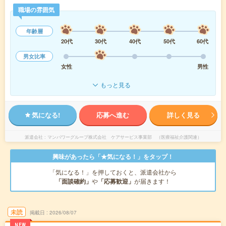
職場の雰囲気
年齢層
20代
30代
40代
50代
60代
男女比率
女性
男性
もっと見る
気になる!
応募へ進む
詳しく見る
派遣会社
マンパワーグループ株式会社 ケアサービス事業部 （医療福祉介護関連）
興味があったら「★気になる！」をタップ！
「気になる！」を押しておくと、派遣会社から
「面談確約」
や
「応募歓迎」
が届きます！
未読
掲載日
2026/08/07
NEW