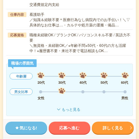
交通費規定内支給
看護助手
仕事内容
／知識＆経験不要＊医療行為なし病院内でのお手伝い！＼▽
具体的なお仕事は…・カルテや処方薬の運搬・備品…
職種未経験OK / ブランクOK / パソコンスキル不要 / 英語力不
応募資格
要
＼無資格・未経験OK／※年齢不問※50代・60代の方も活躍
中！※履歴書不要・来社不要で電話相談もOK…
職場の雰囲気
年齢層
20代
30代
40代
50代
60代
男女比率
女性
男性
もっと見る
気になる!
応募へ進む
詳しく見る