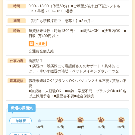
9:00～18:00（休憩60分）■ご希望があれば下記シフトも
時間
OK！早番 7:00～16:00遅番 …
【現在も積極採用中！急募！】■2カ月～
期間
無資格未経験：時給1300円～ ■週払いOK ■扶養内OK ■
時給
日収1万400円以上
交通費
交通費全額支給
看護助手
仕事内容
▼病院の一般病棟にて看護師さんのサポート！具体的に
は、・車いす搬送の補助・ベットメイキングやシーツ交…
職種未経験OK / ブランクOK / パソコンスキル不要 / 英語力不
応募資格
要
■無資格・未経験OK！■年齢・学歴不問！ブランクOK!■10名
以上採用予定！■履歴書不要■社会保険完…
職場の雰囲気
年齢層
20代
30代
40代
50代
60代