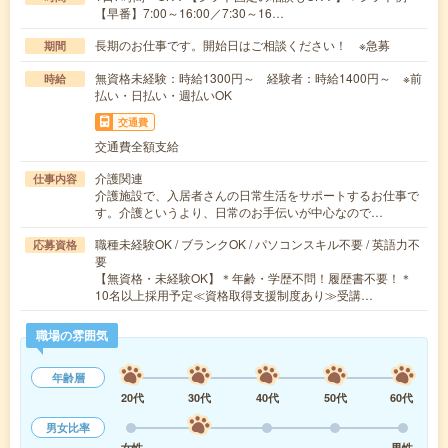
【早番】7:00～16:00／7:30～16…
長期のお仕事です。開始日はご相談ください！ ※急募
期間
無資格未経験：時給1300円～ 経験者：時給1400円～ ※前
時給
払い・日払い・週払いOK
交通費
交通費全額支給
介護関連
仕事内容
介護施設で、入居者さんの日常生活をサポートするお仕事で
す。介護というより、日常のお手伝いが中心なので…
職種未経験OK / ブランクOK / パソコンスキル不要 / 英語力不
応募資格
要
【無資格・未経験OK】＊年齢・学歴不問！履歴書不要！＊
10名以上採用予定≪資格取得支援制度あり≫受講…
職場の雰囲気
年齢層
20代
30代
40代
50代
60代
男女比率
女性
男性