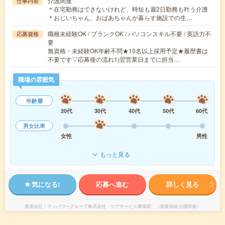
介護関連
仕事内容
＊在宅勤務はできないけれど、時短も週2日勤務も叶う介護
＊おじいちゃん、おばあちゃんが暮らす施設での生…
職種未経験OK / ブランクOK / パソコンスキル不要 / 英語力不
応募資格
要
無資格・未経験OK年齢不問★10名以上採用予定★履歴書は
不要です▽応募後の流れ1)翌営業日までに担当…
職場の雰囲気
年齢層
20代
30代
40代
50代
60代
男女比率
女性
男性
もっと見る
気になる!
応募へ進む
詳しく見る
派遣会社
マンパワーグループ株式会社 ケアサービス事業部 （医療福祉介護関連）