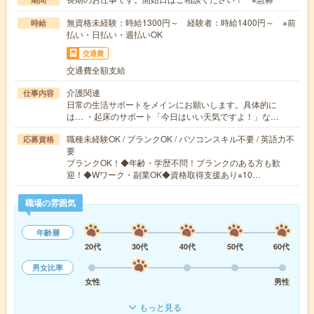
無資格未経験：時給1300円～ 経験者：時給1400円～ ※前
時給
払い・日払い・週払いOK
交通費
交通費全額支給
介護関連
仕事内容
日常の生活サポートをメインにお願いします。具体的に
は… ・起床のサポート「今日はいい天気ですよ！」な…
職種未経験OK / ブランクOK / パソコンスキル不要 / 英語力不
応募資格
要
ブランクOK！◆年齢・学歴不問！ブランクのある方も歓
迎！◆Wワーク・副業OK◆資格取得支援あり※10…
職場の雰囲気
年齢層
20代
30代
40代
50代
60代
男女比率
女性
男性
もっと見る