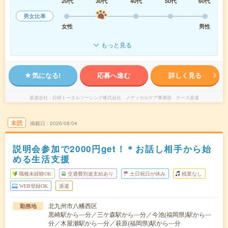
20代
30代
40代
50代
60代
男女比率
女性
男性
もっと見る
気になる!
応募へ進む
詳しく見る
派遣会社
日研トータルソーシング株式会社 メディカルケア事業部 ナース派遣
未読
掲載日
2026/08/04
説明会参加で2000円get！＊お話し相手から始
める生活支援
職種未経験OK
交通費別途支給あり
土日祝日が休み
残業なし
WEB登録OK
派遣
北九州市八幡西区
勤務地
黒崎駅から---分／三ケ森駅から---分／今池(福岡県)駅から---
分／木屋瀬駅から---分／萩原(福岡県)駅から---分