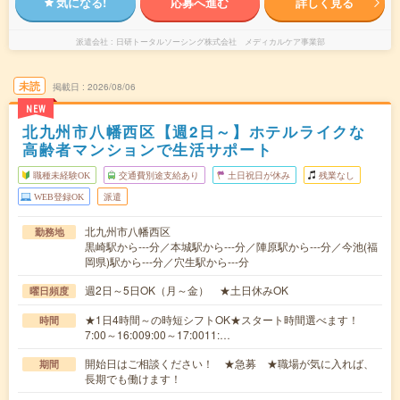
気になる!
応募へ進む
詳しく見る
派遣会社
日研トータルソーシング株式会社 メディカルケア事業部
未読
掲載日
2026/08/06
NEW
北九州市八幡西区【週2日～】ホテルライクな
高齢者マンションで生活サポート
職種未経験OK
交通費別途支給あり
土日祝日が休み
残業なし
WEB登録OK
派遣
北九州市八幡西区
勤務地
黒崎駅から---分／本城駅から---分／陣原駅から---分／今池(福
岡県)駅から---分／穴生駅から---分
週2日～5日OK（月～金） ★土日休みOK
曜日頻度
★1日4時間～の時短シフトOK★スタート時間選べます！
時間
7:00～16:009:00～17:0011:…
開始日はご相談ください！ ★急募 ★職場が気に入れば、
期間
長期でも働けます！