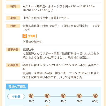
★スタート時間選べます～シフト例～7:00～16:009:00～
時間
18:0011:00～20:00など…
【現在も積極採用中・急募】2カ月～
期間
無資格未経験：時給1300円～（日収1万400円以上） ※扶養
時給
内OK
交通費
交通費全額支給
看護助手
仕事内容
＼看護師さんのサポート業務／医療行為は一切なし人の命を
預かるような難しい仕事ではなく、患者様が快適に…
職種未経験OK / ブランクOK / パソコンスキル不要 / 英語力不
応募資格
要
無資格・未経験OK年齢・学歴不問 ブランクOK★10名以上
採用予定履歴書は不要です。少しでも興味があ…
職場の雰囲気
年齢層
20代
30代
40代
50代
60代