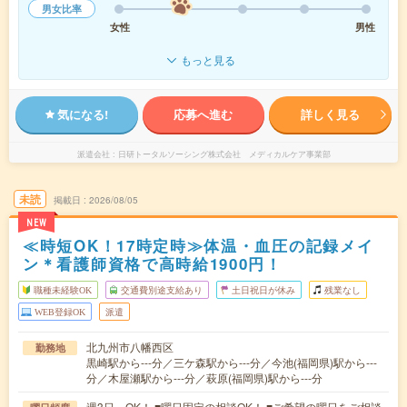
男女比率
女性
男性
もっと見る
気になる!
応募へ進む
詳しく見る
派遣会社
日研トータルソーシング株式会社 メディカルケア事業部
未読
掲載日
2026/08/05
NEW
≪時短OK！17時定時≫体温・血圧の記録メイ
ン＊看護師資格で高時給1900円！
職種未経験OK
交通費別途支給あり
土日祝日が休み
残業なし
WEB登録OK
派遣
北九州市八幡西区
勤務地
黒崎駅から---分／三ケ森駅から---分／今池(福岡県)駅から---
分／木屋瀬駅から---分／萩原(福岡県)駅から---分
週3日～OK！ ■曜日固定の相談OK！ ■ご希望の曜日をご相談