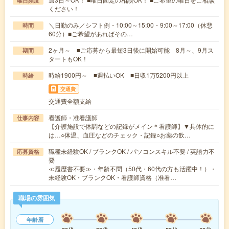
曜日頻度
ください！
＼日勤のみ／シフト例・10:00～15:00・9:00～17:00（休憩
時間
60分）■ご希望があればその…
2ヶ月～ ■ご応募から最短3日後に開始可能 8月～、9月ス
期間
タートもOK！
時給1900円～ ■週払いOK ■日収1万5200円以上
時給
交通費
交通費全額支給
看護師・准看護師
仕事内容
【介護施設で体調などの記録がメイン＊看護師】▼具体的に
は…○体温、血圧などのチェック・記録○お薬の飲…
職種未経験OK / ブランクOK / パソコンスキル不要 / 英語力不
応募資格
要
≪履歴書不要≫・年齢不問（50代・60代の方も活躍中！）・
未経験OK・ブランクOK・看護師資格（准看…
職場の雰囲気
年齢層