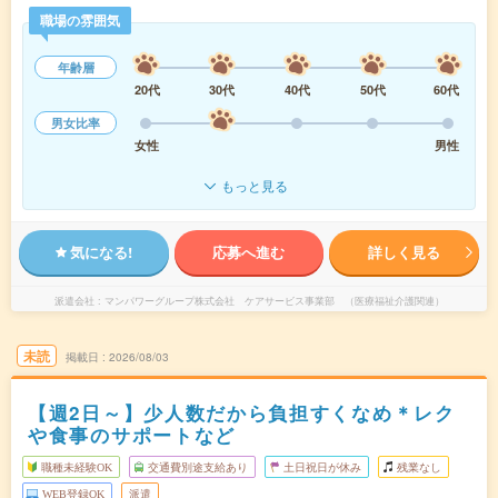
職場の雰囲気
年齢層
20代
30代
40代
50代
60代
男女比率
女性
男性
もっと見る
気になる!
応募へ進む
詳しく見る
派遣会社
マンパワーグループ株式会社 ケアサービス事業部 （医療福祉介護関連）
未読
掲載日
2026/08/03
【週2日～】少人数だから負担すくなめ＊レク
や食事のサポートなど
職種未経験OK
交通費別途支給あり
土日祝日が休み
残業なし
WEB登録OK
派遣