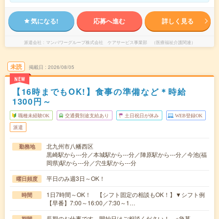
気になる!
応募へ進む
詳しく見る
派遣会社
マンパワーグループ株式会社 ケアサービス事業部 （医療福祉介護関連）
未読
掲載日
2026/08/05
NEW
【16時までもOK!】食事の準備など＊時給
1300円～
職種未経験OK
交通費別途支給あり
土日祝日が休み
WEB登録OK
派遣
北九州市八幡西区
勤務地
黒崎駅から---分／本城駅から---分／陣原駅から---分／今池(福
岡県)駅から---分／穴生駅から---分
平日のみ週3日～OK！
曜日頻度
1日7時間～OK！ 【シフト固定の相談もOK！】▼シフト例
時間
【早番】7:00～16:00／7:30～1…
長期のお仕事です。開始日はご相談ください！ ※急募
期間