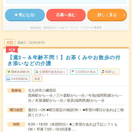
気になる!
応募へ進む
詳しく見る
派遣会社
株式会社ウィルオブ・ワーク ケアワーク事業部
未読
掲載日
2026/08/05
NEW
【週2～＆年齢不問！】お茶くみやお散歩の付
き添いなどの介護
職種未経験OK
交通費別途支給あり
土日祝日が休み
残業なし
WEB登録OK
派遣
北九州市八幡西区
勤務地
黒崎駅から---分／三ケ森駅から---分／今池(福岡県)駅から---
分／木屋瀬駅から---分／萩原(福岡県)駅から---分
週2日～OK ■曜日固定の相談OK！ ■希望の曜日があればご相
曜日頻度
談ください！
9:00～18:00（休憩60分）■ご希望があれば下記シフトも
時間
OK！早番 7:00～16:00遅番 …