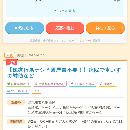
もっと見る
気になる!
応募へ進む
詳しく見る
派遣会社
株式会社ウィルオブ・ワーク ケアワーク事業部
未読
掲載日
2026/08/05
NEW
【医療行為ナシ＊履歴書不要！】病院で車いす
の補助など
職種未経験OK
交通費別途支給あり
土日祝日が休み
残業なし
WEB登録OK
派遣
北九州市八幡西区
勤務地
黒崎駅から---分／三ケ森駅から---分／今池(福岡県)駅から---
分／木屋瀬駅から---分／萩原(福岡県)駅から---分
週2日～OK ■曜日固定の相談OK！ ■希望の曜日があればご相
曜日頻度
談ください！