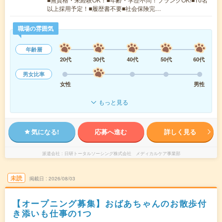
以上採用予定！■履歴書不要■社会保険完…
職場の雰囲気
年齢層
20代
30代
40代
50代
60代
男女比率
女性
男性
もっと見る
気になる!
応募へ進む
詳しく見る
派遣会社
日研トータルソーシング株式会社 メディカルケア事業部
未読
掲載日
2026/08/03
【オープニング募集】おばあちゃんのお散歩付
き添いも仕事の1つ