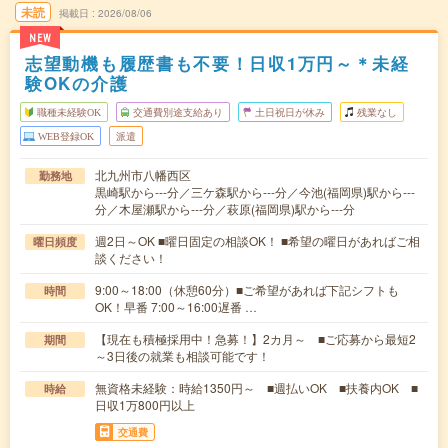
未読
掲載日
2026/08/06
NEW
志望動機も履歴書も不要！日収1万円～＊未経
験OKの介護
職種未経験OK
交通費別途支給あり
土日祝日が休み
残業なし
WEB登録OK
派遣
北九州市八幡西区
勤務地
黒崎駅から---分／三ケ森駅から---分／今池(福岡県)駅から---
分／木屋瀬駅から---分／萩原(福岡県)駅から---分
週2日～OK ■曜日固定の相談OK！ ■希望の曜日があればご相
曜日頻度
談ください！
9:00～18:00（休憩60分）■ご希望があれば下記シフトも
時間
OK！早番 7:00～16:00遅番 …
【現在も積極採用中！急募！】2カ月～ ■ご応募から最短2
期間
～3日後の就業も相談可能です！
無資格未経験：時給1350円～ ■週払いOK ■扶養内OK ■
時給
日収1万800円以上
交通費