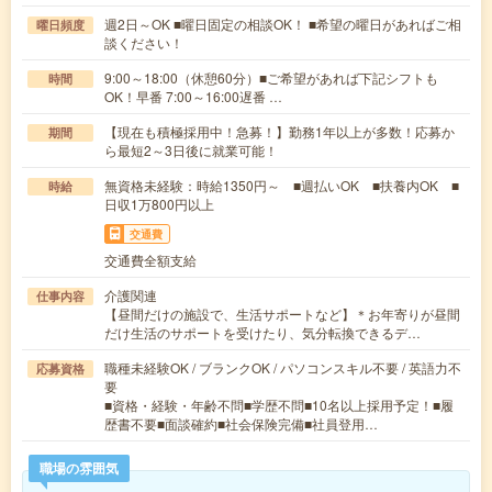
週2日～OK ■曜日固定の相談OK！ ■希望の曜日があればご相
曜日頻度
談ください！
9:00～18:00（休憩60分）■ご希望があれば下記シフトも
時間
OK！早番 7:00～16:00遅番 …
【現在も積極採用中！急募！】勤務1年以上が多数！応募か
期間
ら最短2～3日後に就業可能！
無資格未経験：時給1350円～ ■週払いOK ■扶養内OK ■
時給
日収1万800円以上
交通費
交通費全額支給
介護関連
仕事内容
【昼間だけの施設で、生活サポートなど】＊お年寄りが昼間
だけ生活のサポートを受けたり、気分転換できるデ…
職種未経験OK / ブランクOK / パソコンスキル不要 / 英語力不
応募資格
要
■資格・経験・年齢不問■学歴不問■10名以上採用予定！■履
歴書不要■面談確約■社会保険完備■社員登用…
職場の雰囲気