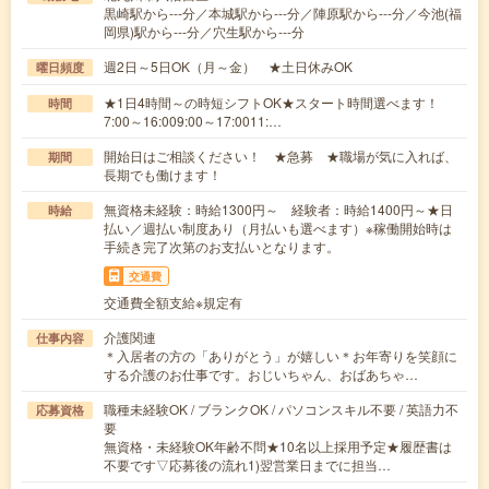
黒崎駅から---分／本城駅から---分／陣原駅から---分／今池(福
岡県)駅から---分／穴生駅から---分
週2日～5日OK（月～金） ★土日休みOK
曜日頻度
★1日4時間～の時短シフトOK★スタート時間選べます！
時間
7:00～16:009:00～17:0011:…
開始日はご相談ください！ ★急募 ★職場が気に入れば、
期間
長期でも働けます！
無資格未経験：時給1300円～ 経験者：時給1400円～★日
時給
払い／週払い制度あり（月払いも選べます）※稼働開始時は
手続き完了次第のお支払いとなります。
交通費
交通費全額支給※規定有
介護関連
仕事内容
＊入居者の方の「ありがとう」が嬉しい＊お年寄りを笑顔に
する介護のお仕事です。おじいちゃん、おばあちゃ…
職種未経験OK / ブランクOK / パソコンスキル不要 / 英語力不
応募資格
要
無資格・未経験OK年齢不問★10名以上採用予定★履歴書は
不要です▽応募後の流れ1)翌営業日までに担当…