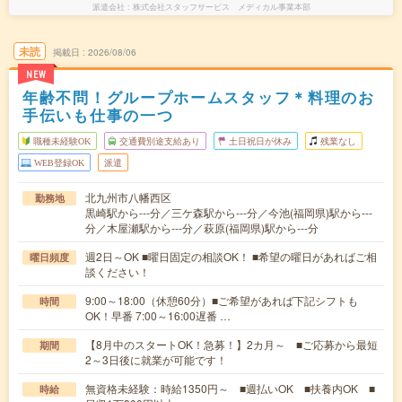
派遣会社
株式会社スタッフサービス メディカル事業本部
未読
掲載日
2026/08/06
NEW
年齢不問！グループホームスタッフ＊料理のお
手伝いも仕事の一つ
職種未経験OK
交通費別途支給あり
土日祝日が休み
残業なし
WEB登録OK
派遣
北九州市八幡西区
勤務地
黒崎駅から---分／三ケ森駅から---分／今池(福岡県)駅から---
分／木屋瀬駅から---分／萩原(福岡県)駅から---分
週2日～OK ■曜日固定の相談OK！ ■希望の曜日があればご相
曜日頻度
談ください！
9:00～18:00（休憩60分）■ご希望があれば下記シフトも
時間
OK！早番 7:00～16:00遅番 …
【8月中のスタートOK！急募！】2カ月～ ■ご応募から最短
期間
2～3日後に就業が可能です！
無資格未経験：時給1350円～ ■週払いOK ■扶養内OK ■
時給