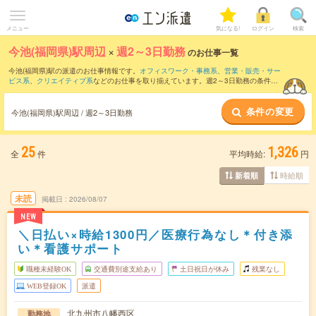
メニュー
気になる!
ログイン
検索
今池(福岡県)駅周辺
×
週2～3日勤務
のお仕事一覧
今池(福岡県)駅の派遣のお仕事情報です。
オフィスワーク・事務系
、
営業・販売・サー
ビス系
、
クリエイティブ系
などのお仕事を取り揃えています。週2～3日勤務の条件の
他に、
交通費別途支給あり
、
職種未経験OK
、
友だちと一緒の応募OK
などのこだわり
条件も取り揃えています。
条件の変更
今池(福岡県)駅周辺 / 週2～3日勤務
25
1,326
全
件
平均時給:
円
時給順
新着順
未読
掲載日
2026/08/07
NEW
＼日払い×時給1300円／医療行為なし＊付き添
い＊看護サポート
職種未経験OK
交通費別途支給あり
土日祝日が休み
残業なし
WEB登録OK
派遣
北九州市八幡西区
勤務地