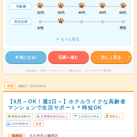
年齢層
20代
30代
40代
50代
60代
男女比率
女性
男性
もっと見る
気になる!
応募へ進む
詳しく見る
派遣会社
日研トータルソーシング株式会社 メディカルケア事業部
未読
掲載日
2026/08/03
【8月～OK！週2日～】ホテルライクな高齢者
マンションで生活サポート＊時短OK
職種未経験OK
交通費別途支給あり
土日祝日が休み
残業なし
WEB登録OK
派遣
北九州市八幡西区
勤務地