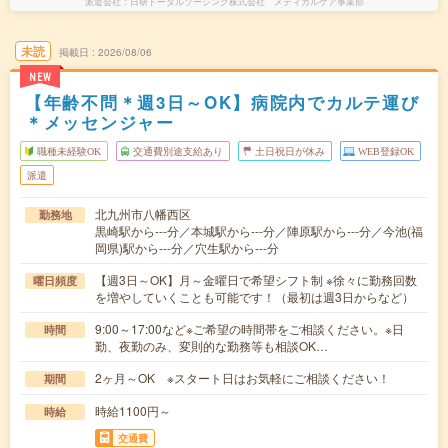
派遣会社
日研トータルソーシング株式会社 メディカルケア事業部
未読
掲載日
2026/08/06
NEW
【年齢不問＊週3日～OK】病院内でカルテ運び
＊メッセンジャー
職種未経験OK
交通費別途支給あり
土日祝日が休み
WEB登録OK
派遣
北九州市八幡西区
勤務地
黒崎駅から---分／本城駅から---分／陣原駅から---分／今池(福
岡県)駅から---分／穴生駅から---分
【週3日～OK】月～金曜日で希望シフト制 ※徐々に勤務回数
曜日頻度
を増やしていくことも可能です！（最初は週3日からなど）
9:00～17:00など※ご希望の時間帯をご相談ください。※日
時間
勤、夜勤のみ、変則的な勤務等も相談OK…
2ヶ月～OK ※スタート日はお気軽にご相談ください！
期間
時給1100円～
時給
交通費