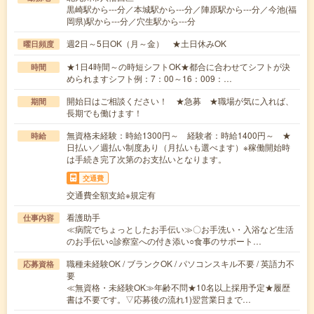
黒崎駅から---分／本城駅から---分／陣原駅から---分／今池(福
岡県)駅から---分／穴生駅から---分
週2日～5日OK（月～金） ★土日休みOK
曜日頻度
★1日4時間～の時短シフトOK★都合に合わせてシフトが決
時間
められますシフト例：7：00～16：009：…
開始日はご相談ください！ ★急募 ★職場が気に入れば、
期間
長期でも働けます！
無資格未経験：時給1300円～ 経験者：時給1400円～ ★
時給
日払い／週払い制度あり（月払いも選べます）※稼働開始時
は手続き完了次第のお支払いとなります。
交通費
交通費全額支給※規定有
看護助手
仕事内容
≪病院でちょっとしたお手伝い≫〇お手洗い・入浴など生活
のお手伝い○診察室への付き添い○食事のサポート…
職種未経験OK / ブランクOK / パソコンスキル不要 / 英語力不
応募資格
要
≪無資格・未経験OK≫年齢不問★10名以上採用予定★履歴
書は不要です。▽応募後の流れ1)翌営業日まで…