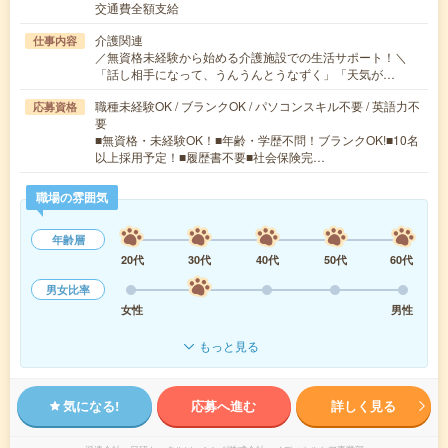
交通費全額支給
介護関連
仕事内容
／無資格未経験から始める介護施設での生活サポート！＼
「話し相手になって、うんうんとうなずく」「天気が…
職種未経験OK / ブランクOK / パソコンスキル不要 / 英語力不
応募資格
要
■無資格・未経験OK！■年齢・学歴不問！ブランクOK!■10名
以上採用予定！■履歴書不要■社会保険完…
職場の雰囲気
年齢層
20代
30代
40代
50代
60代
男女比率
女性
男性
もっと見る
気になる!
応募へ進む
詳しく見る