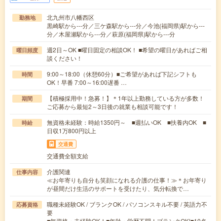
北九州市八幡西区
勤務地
黒崎駅から---分／三ケ森駅から---分／今池(福岡県)駅から---
分／木屋瀬駅から---分／萩原(福岡県)駅から---分
週2日～OK ■曜日固定の相談OK！ ■希望の曜日があればご相
曜日頻度
談ください！
9:00～18:00（休憩60分）■ご希望があれば下記シフトも
時間
OK！早番 7:00～16:00遅番 …
【積極採用中！急募！】＊1年以上勤務している方が多数！
期間
ご応募から最短2～3日後の就業も相談可能です！
無資格未経験：時給1350円～ ■週払いOK ■扶養内OK ■
時給
日収1万800円以上
交通費
交通費全額支給
介護関連
仕事内容
≪お年寄りも自分も笑顔になれる介護の仕事！≫＊お年寄り
が昼間だけ生活のサポートを受けたり、気分転換で…
職種未経験OK / ブランクOK / パソコンスキル不要 / 英語力不
応募資格
要
■無資格・未経験OK！■年齢・学歴不問！ブランクOK!■10名