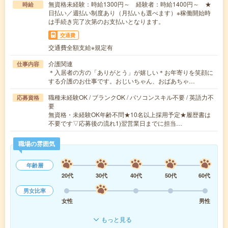
無資格未経験：時給1300円～ 経験者：時給1400円～ ★
時給
日払い／週払い制度あり（月払いも選べます）※稼働開始時
は手続き完了次第のお支払いとなります。
交通費
交通費全額支給※規定有
介護関連
仕事内容
＊入居者の方の「ありがとう」が嬉しい＊お年寄りを笑顔に
する介護のお仕事です。おじいちゃん、おばあちゃ…
職種未経験OK / ブランクOK / パソコンスキル不要 / 英語力不
応募資格
要
無資格・未経験OK年齢不問★10名以上採用予定★履歴書は
不要です▽応募後の流れ1)翌営業日までに担当…
職場の雰囲気
年齢層
20代
30代
40代
50代
60代
男女比率
女性
男性
もっと見る