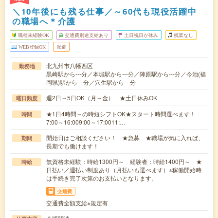
＼10年後にも残る仕事／～60代も現役活躍中
の職場へ＊介護
職種未経験OK
交通費別途支給あり
土日祝日が休み
残業なし
WEB登録OK
派遣
北九州市八幡西区
勤務地
黒崎駅から---分／本城駅から---分／陣原駅から---分／今池(福
岡県)駅から---分／穴生駅から---分
週2日～5日OK（月～金） ★土日休みOK
曜日頻度
★1日4時間～の時短シフトOK★スタート時間選べます！
時間
7:00～16:009:00～17:0011:…
開始日はご相談ください！ ★急募 ★職場が気に入れば、
期間
長期でも働けます！
無資格未経験：時給1300円～ 経験者：時給1400円～ ★
時給
日払い／週払い制度あり（月払いも選べます）※稼働開始時
は手続き完了次第のお支払いとなります。
交通費
交通費全額支給※規定有