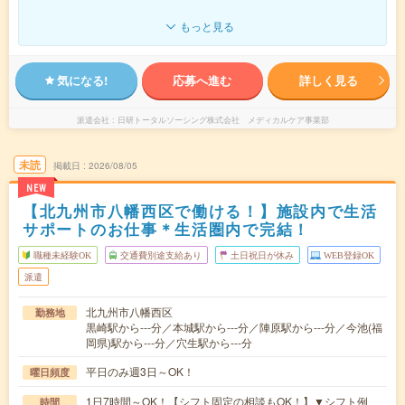
もっと見る
気になる!
応募へ進む
詳しく見る
派遣会社
日研トータルソーシング株式会社 メディカルケア事業部
未読
掲載日
2026/08/05
NEW
【北九州市八幡西区で働ける！】施設内で生活
サポートのお仕事＊生活圏内で完結！
職種未経験OK
交通費別途支給あり
土日祝日が休み
WEB登録OK
派遣
北九州市八幡西区
勤務地
黒崎駅から---分／本城駅から---分／陣原駅から---分／今池(福
岡県)駅から---分／穴生駅から---分
平日のみ週3日～OK！
曜日頻度
1日7時間～OK！【シフト固定の相談もOK！】▼シフト例
時間