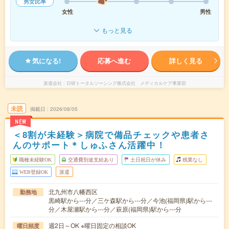
男女比率
女性
男性
もっと見る
気になる!
応募へ進む
詳しく見る
派遣会社
日研トータルソーシング株式会社 メディカルケア事業部
未読
掲載日
2026/08/05
NEW
＜8割が未経験＞病院で備品チェックや患者さ
んのサポート＊しゅふさん活躍中！
職種未経験OK
交通費別途支給あり
土日祝日が休み
残業なし
WEB登録OK
派遣
北九州市八幡西区
勤務地
黒崎駅から---分／三ケ森駅から---分／今池(福岡県)駅から---
分／木屋瀬駅から---分／萩原(福岡県)駅から---分
週2日～OK ※曜日固定の相談OK
曜日頻度