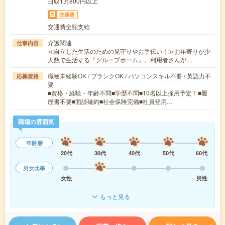
日収1万800円以上
交通費
交通費全額支給
介護関連
仕事内容
≪自立した生活のための見守りやお手伝い！≫お年寄りが少
人数で生活する「グループホーム」。利用者さんが…
職種未経験OK / ブランクOK / パソコンスキル不要 / 英語力不
応募資格
要
■資格・経験・年齢不問■学歴不問■10名以上採用予定！■履
歴書不要■面談確約■社会保険完備■社員登用…
職場の雰囲気
年齢層
20代
30代
40代
50代
60代
男女比率
女性
男性
もっと見る