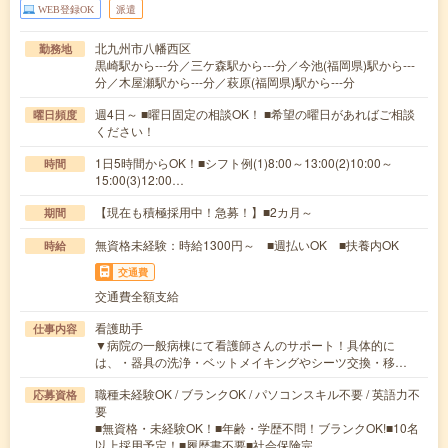
WEB登録OK
派遣
北九州市八幡西区
勤務地
黒崎駅から---分／三ケ森駅から---分／今池(福岡県)駅から---
分／木屋瀬駅から---分／萩原(福岡県)駅から---分
週4日～ ■曜日固定の相談OK！ ■希望の曜日があればご相談
曜日頻度
ください！
1日5時間からOK！■シフト例(1)8:00～13:00(2)10:00～
時間
15:00(3)12:00…
【現在も積極採用中！急募！】■2カ月～
期間
無資格未経験：時給1300円～ ■週払いOK ■扶養内OK
時給
交通費
交通費全額支給
看護助手
仕事内容
▼病院の一般病棟にて看護師さんのサポート！具体的に
は、・器具の洗浄・ベットメイキングやシーツ交換・移…
職種未経験OK / ブランクOK / パソコンスキル不要 / 英語力不
応募資格
要
■無資格・未経験OK！■年齢・学歴不問！ブランクOK!■10名
以上採用予定！■履歴書不要■社会保険完…