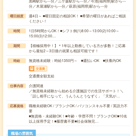
黒崎駅から---分／三ケ森駅から---分／今池(福岡県)駅から---
分／木屋瀬駅から---分／萩原(福岡県)駅から---分
週4日～ ■曜日固定の相談OK！ ■希望の曜日があればご相談
曜日頻度
ください！
1日5時間からOK！■シフト例(1)8:00～13:00(2)10:00～
時間
15:00(3)12:00…
【積極採用中！】＊1年以上勤務している方が多数！ご応募
期間
から最短2～3日後の就業も相談可能です！
無資格未経験：時給1350円～ ■週払いOK ■扶養内OK
時給
交通費
交通費全額支給
介護関連
仕事内容
／無資格未経験から始める介護施設での生活サポート！＼
「話し相手になって、うんうんとうなずく」「天気が…
職種未経験OK / ブランクOK / パソコンスキル不要 / 英語力不
応募資格
要
■無資格・未経験OK！■年齢・学歴不問！ブランクOK!■10名
以上採用予定！■履歴書不要■社会保険完…
職場の雰囲気