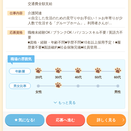
交通費全額支給
介護関連
仕事内容
≪自立した生活のための見守りやお手伝い！≫お年寄りが少
人数で生活する「グループホーム」。利用者さんが…
職種未経験OK / ブランクOK / パソコンスキル不要 / 英語力不
応募資格
要
■資格・経験・年齢不問■学歴不問■10名以上採用予定！■履
歴書不要■面談確約■社会保険完備■社員登用…
職場の雰囲気
年齢層
20代
30代
40代
50代
60代
男女比率
女性
男性
もっと見る
気になる!
応募へ進む
詳しく見る