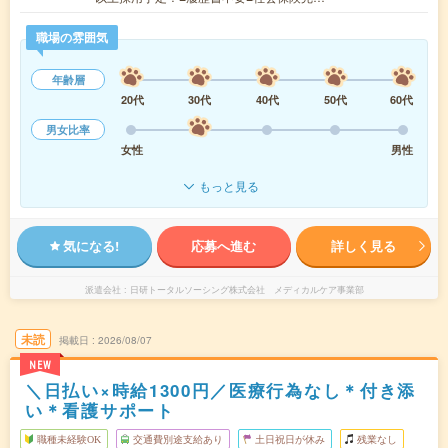
職場の雰囲気
年齢層
20代
30代
40代
50代
60代
男女比率
女性
男性
もっと見る
気になる!
応募へ進む
詳しく見る
派遣会社
日研トータルソーシング株式会社 メディカルケア事業部
未読
掲載日
2026/08/07
NEW
＼日払い×時給1300円／医療行為なし＊付き添
い＊看護サポート
職種未経験OK
交通費別途支給あり
土日祝日が休み
残業なし