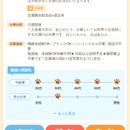
は手続き完了次第のお支払いとなります。
交通費
交通費全額支給※規定有
介護関連
仕事内容
＊入居者の方の「ありがとう」が嬉しい＊お年寄りを笑顔に
する介護のお仕事です。おじいちゃん、おばあちゃ…
職種未経験OK / ブランクOK / パソコンスキル不要 / 英語力不
応募資格
要
無資格・未経験OK年齢不問★10名以上採用予定★履歴書は
不要です▽応募後の流れ1)翌営業日までに担当…
職場の雰囲気
年齢層
20代
30代
40代
50代
60代
男女比率
女性
男性
もっと見る