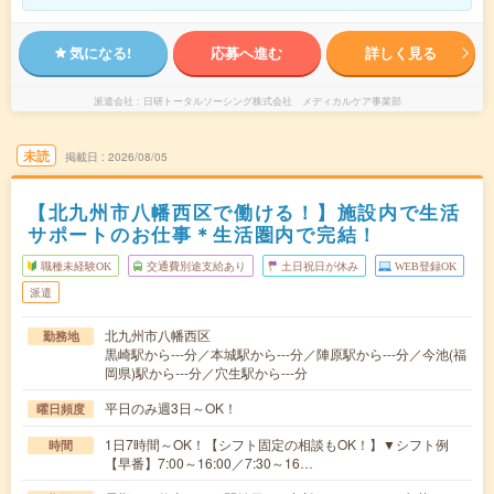
気になる!
応募へ進む
詳しく見る
派遣会社
日研トータルソーシング株式会社 メディカルケア事業部
未読
掲載日
2026/08/05
【北九州市八幡西区で働ける！】施設内で生活
サポートのお仕事＊生活圏内で完結！
職種未経験OK
交通費別途支給あり
土日祝日が休み
WEB登録OK
派遣
北九州市八幡西区
勤務地
黒崎駅から---分／本城駅から---分／陣原駅から---分／今池(福
岡県)駅から---分／穴生駅から---分
平日のみ週3日～OK！
曜日頻度
1日7時間～OK！【シフト固定の相談もOK！】▼シフト例
時間
【早番】7:00～16:00／7:30～16…