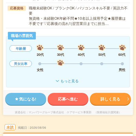
職種未経験OK / ブランクOK / パソコンスキル不要 / 英語力不
応募資格
要
無資格・未経験OK年齢不問★10名以上採用予定★履歴書は
不要です▽応募後の流れ1)翌営業日までに担当…
職場の雰囲気
年齢層
20代
30代
40代
50代
60代
男女比率
女性
男性
もっと見る
気になる!
応募へ進む
詳しく見る
派遣会社
マンパワーグループ株式会社 ケアサービス事業部 （医療福祉介護関連）
未読
掲載日
2026/08/06