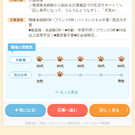
／無資格未経験から始める介護施設での生活サポート！＼
「話し相手になって、うんうんとうなずく」「天気が…
職種未経験OK / ブランクOK / パソコンスキル不要 / 英語力不
応募資格
要
■無資格・未経験OK！■年齢・学歴不問！ブランクOK!■10名
以上採用予定！■履歴書不要■社会保険完…
職場の雰囲気
年齢層
20代
30代
40代
50代
60代
男女比率
女性
男性
もっと見る
気になる!
応募へ進む
詳しく見る
派遣会社
日研トータルソーシング株式会社 メディカルケア事業部