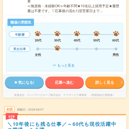
要
≪無資格・未経験OK≫年齢不問★10名以上採用予定★履歴
書は不要です。▽応募後の流れ1)翌営業日まで…
職場の雰囲気
年齢層
20代
30代
40代
50代
60代
男女比率
女性
男性
もっと見る
気になる!
応募へ進む
詳しく見る
派遣会社
マンパワーグループ株式会社 ケアサービス事業部 （医療福祉介護関連）
未読
掲載日
2026/08/07
NEW
＼10年後にも残る仕事／～60代も現役活躍中