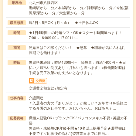
北九州市八幡西区
勤務地
黒崎駅から---分／本城駅から---分／陣原駅から---分／今池(福
岡県)駅から---分／穴生駅から---分
週2日～5日OK（月～金） ★土日休みOK
曜日頻度
★1日4時間～の時短シフトOK★スタート時間選べます！
時間
7:00～16:009:00～17:0011:…
開始日はご相談ください！ ★急募 ★職場が気に入れば、
期間
長期でも働けます！
無資格未経験：時給1300円～ 経験者：時給1400円～★日
時給
払い／週払い制度あり（月払いも選べます）※稼働開始時は
手続き完了次第のお支払いとなります。
交通費
交通費全額支給※規定有
介護関連
仕事内容
＊入居者の方の「ありがとう」が嬉しい＊お年寄りを笑顔に
する介護のお仕事です。おじいちゃん、おばあちゃ…
職種未経験OK / ブランクOK / パソコンスキル不要 / 英語力不
応募資格
要
無資格・未経験OK年齢不問★10名以上採用予定★履歴書は
不要です▽応募後の流れ1)翌営業日までに担当…