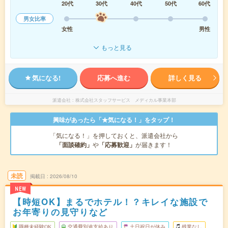
20代
30代
40代
50代
60代
男女比率
女性
男性
もっと見る
気になる!
応募へ進む
詳しく見る
派遣会社
株式会社スタッフサービス メディカル事業本部
興味があったら「★気になる！」をタップ！
「気になる！」を押しておくと、派遣会社から
「面談確約」
や
「応募歓迎」
が届きます！
未読
掲載日
2026/08/10
NEW
【時短OK】まるでホテル！？キレイな施設で
お年寄りの見守りなど
職種未経験OK
交通費別途支給あり
土日祝日が休み
残業なし