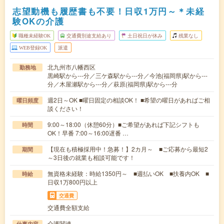
志望動機も履歴書も不要！日収1万円～＊未経
験OKの介護
職種未経験OK
交通費別途支給あり
土日祝日が休み
残業なし
WEB登録OK
派遣
北九州市八幡西区
勤務地
黒崎駅から---分／三ケ森駅から---分／今池(福岡県)駅から---
分／木屋瀬駅から---分／萩原(福岡県)駅から---分
週2日～OK ■曜日固定の相談OK！ ■希望の曜日があればご相
曜日頻度
談ください！
9:00～18:00（休憩60分）■ご希望があれば下記シフトも
時間
OK！早番 7:00～16:00遅番 …
【現在も積極採用中！急募！】2カ月～ ■ご応募から最短2
期間
～3日後の就業も相談可能です！
無資格未経験：時給1350円～ ■週払いOK ■扶養内OK ■
時給
日収1万800円以上
交通費
交通費全額支給
介護関連
仕事内容