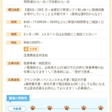
岡県)駅から---分／穴生駅から---分
【週3日～OK】月～金曜日で希望シフト制 ※徐々に勤務回数
曜日頻度
を増やしていくことも可能です！（最初は週3日からなど）
8:00～17:009:00～18:00など※ご希望の時間帯をご相談くだ
時間
さい。
2ヶ月～OK ※スタート日はお気軽にご相談ください！
期間
時給1200円～
時給
交通費
交通費規定内支給
医療事務・病院受付
仕事内容
／看護師さん、お医者さんの“縁の下の力持ち”医療事務のお
仕事になります！＼▽具体的には…・受付で患者…
ブランクOK / パソコンスキル不要 / 英語力不要
応募資格
※履歴書不要・来社不要で電話相談もOK！少しでも気になる
方は是非応募をお待ちしております！＼応募後の…
職場の雰囲気
年齢層