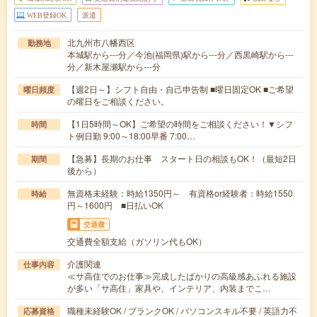
WEB登録OK
派遣
北九州市八幡西区
勤務地
本城駅から---分／今池(福岡県)駅から---分／西黒崎駅から---
分／新木屋瀬駅から---分
【週2日～】シフト自由・自己申告制 ■曜日固定OK ■ご希望
曜日頻度
の曜日をご相談ください。
【1日5時間～OK】ご希望の時間をご相談ください！▼シフ
時間
ト例日勤 9:00～18:00早番 7:00…
【急募】長期のお仕事 スタート日の相談もOK！（最短2日
期間
後から）
無資格未経験：時給1350円～ 有資格or経験者：時給1550
時給
円～1600円 ■日払いOK
交通費
交通費全額支給（ガソリン代もOK）
介護関連
仕事内容
≪サ高住でのお仕事≫完成したばかりの高級感あふれる施設
が多い「サ高住」家具や、インテリア、内装までこ…
職種未経験OK / ブランクOK / パソコンスキル不要 / 英語力不
応募資格