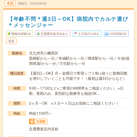
未読
掲載日
2026/08/06
【年齢不問＊週3日～OK】病院内でカルテ運び
＊メッセンジャー
職種未経験OK
交通費別途支給あり
土日祝日が休み
WEB登録OK
派遣
北九州市八幡西区
勤務地
黒崎駅から---分／本城駅から---分／陣原駅から---分／今池(福
岡県)駅から---分／穴生駅から---分
【週3日～OK】月～金曜日で希望シフト制 ※徐々に勤務回数
曜日頻度
を増やしていくことも可能です！（最初は週3日からなど）
9:00～17:00など※ご希望の時間帯をご相談ください。※日
時間
勤、夜勤のみ、変則的な勤務等も相談OK…
2ヶ月～OK ※スタート日はお気軽にご相談ください！
期間
時給1100円～
時給
交通費
交通費規定内支給