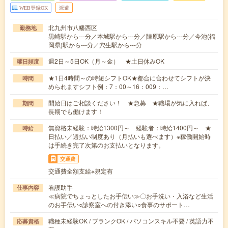
WEB登録OK
派遣
北九州市八幡西区
勤務地
黒崎駅から---分／本城駅から---分／陣原駅から---分／今池(福
岡県)駅から---分／穴生駅から---分
週2日～5日OK（月～金） ★土日休みOK
曜日頻度
★1日4時間～の時短シフトOK★都合に合わせてシフトが決
時間
められますシフト例：7：00～16：009：…
開始日はご相談ください！ ★急募 ★職場が気に入れば、
期間
長期でも働けます！
無資格未経験：時給1300円～ 経験者：時給1400円～ ★
時給
日払い／週払い制度あり（月払いも選べます）※稼働開始時
は手続き完了次第のお支払いとなります。
交通費
交通費全額支給※規定有
看護助手
仕事内容
≪病院でちょっとしたお手伝い≫〇お手洗い・入浴など生活
のお手伝い○診察室への付き添い○食事のサポート…
職種未経験OK / ブランクOK / パソコンスキル不要 / 英語力不
応募資格