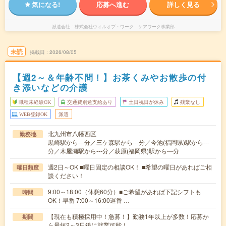
気になる!
応募へ進む
詳しく見る
派遣会社
株式会社ウィルオブ・ワーク ケアワーク事業部
未読
掲載日
2026/08/05
【週2～＆年齢不問！】お茶くみやお散歩の付
き添いなどの介護
職種未経験OK
交通費別途支給あり
土日祝日が休み
残業なし
WEB登録OK
派遣
北九州市八幡西区
勤務地
黒崎駅から---分／三ケ森駅から---分／今池(福岡県)駅から---
分／木屋瀬駅から---分／萩原(福岡県)駅から---分
週2日～OK ■曜日固定の相談OK！ ■希望の曜日があればご相
曜日頻度
談ください！
9:00～18:00（休憩60分）■ご希望があれば下記シフトも
時間
OK！早番 7:00～16:00遅番 …
【現在も積極採用中！急募！】勤務1年以上が多数！応募か
期間
ら最短2～3日後に就業可能！