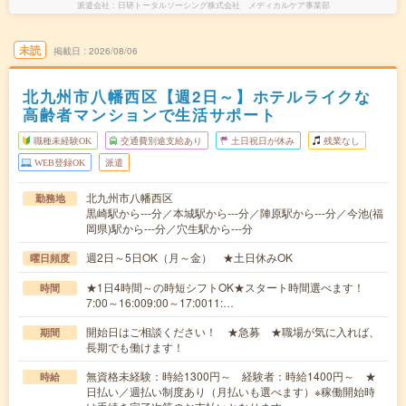
派遣会社
日研トータルソーシング株式会社 メディカルケア事業部
未読
掲載日
2026/08/06
北九州市八幡西区【週2日～】ホテルライクな
高齢者マンションで生活サポート
職種未経験OK
交通費別途支給あり
土日祝日が休み
残業なし
WEB登録OK
派遣
北九州市八幡西区
勤務地
黒崎駅から---分／本城駅から---分／陣原駅から---分／今池(福
岡県)駅から---分／穴生駅から---分
週2日～5日OK（月～金） ★土日休みOK
曜日頻度
★1日4時間～の時短シフトOK★スタート時間選べます！
時間
7:00～16:009:00～17:0011:…
開始日はご相談ください！ ★急募 ★職場が気に入れば、
期間
長期でも働けます！
無資格未経験：時給1300円～ 経験者：時給1400円～ ★
時給
日払い／週払い制度あり（月払いも選べます）※稼働開始時