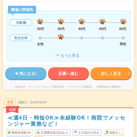
職場の雰囲気
年齢層
20代
30代
40代
50代
60代
男女比率
女性
男性
もっと見る
気になる!
応募へ進む
詳しく見る
派遣会社
マンパワーグループ株式会社 ケアサービス事業部 （医療福祉介護関連）
未読
掲載日
2026/08/09
NEW
≪週4日・時短OK≫未経験OK！病院でメッセ
ンジャー業務など！
職種未経験OK
交通費別途支給あり
土日祝日が休み
残業なし