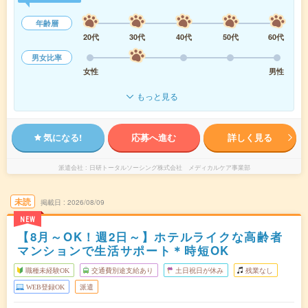
年齢層
20代
30代
40代
50代
60代
男女比率
女性
男性
もっと見る
気になる!
応募へ進む
詳しく見る
派遣会社
日研トータルソーシング株式会社 メディカルケア事業部
未読
掲載日
2026/08/09
NEW
【8月～OK！週2日～】ホテルライクな高齢者
マンションで生活サポート＊時短OK
職種未経験OK
交通費別途支給あり
土日祝日が休み
残業なし
WEB登録OK
派遣