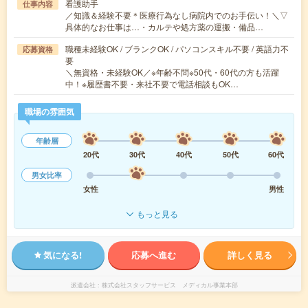
看護助手
仕事内容
／知識＆経験不要＊医療行為なし病院内でのお手伝い！＼▽
具体的なお仕事は…・カルテや処方薬の運搬・備品…
職種未経験OK / ブランクOK / パソコンスキル不要 / 英語力不
応募資格
要
＼無資格・未経験OK／※年齢不問※50代・60代の方も活躍
中！※履歴書不要・来社不要で電話相談もOK…
職場の雰囲気
年齢層
20代
30代
40代
50代
60代
男女比率
女性
男性
もっと見る
気になる!
応募へ進む
詳しく見る
派遣会社
株式会社スタッフサービス メディカル事業本部