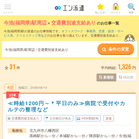
メニュー
気になる!
ログイン
検索
今池(福岡県)駅周辺
×
交通費別途支給あり
のお仕事一覧
今池(福岡県)駅の派遣のお仕事情報です。
オフィスワーク・事務系
、
営業・販売・サー
ビス系
、
クリエイティブ系
などのお仕事を取り揃えています。交通費別途支給ありの
条件の他に、
職種未経験OK
、
友だちと一緒の応募OK
、
週4日勤務
などのこだわり条件
も取り揃えています。
条件の変更
今池(福岡県)駅周辺 / 交通費別途支給あり
31
1,326
全
件
平均時給:
円
時給順
新着順
未読
掲載日
2026/08/10
NEW
≪時給1200円～＊平日のみ≫病院で受付やカ
ルテの整理など
交通費別途支給あり
土日祝日が休み
WEB登録OK
派遣
北九州市八幡西区
勤務地
黒崎駅から---分／本城駅から---分／陣原駅から---分／今池(福