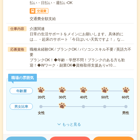
払い・日払い・週払いOK
交通費
交通費全額支給
介護関連
仕事内容
日常の生活サポートをメインにお願いします。具体的に
は… ・起床のサポート「今日はいい天気ですよ！」な…
職種未経験OK / ブランクOK / パソコンスキル不要 / 英語力不
応募資格
要
ブランクOK！◆年齢・学歴不問！ブランクのある方も歓
迎！◆Wワーク・副業OK◆資格取得支援あり※10…
職場の雰囲気
年齢層
20代
30代
40代
50代
60代
男女比率
女性
男性
もっと見る