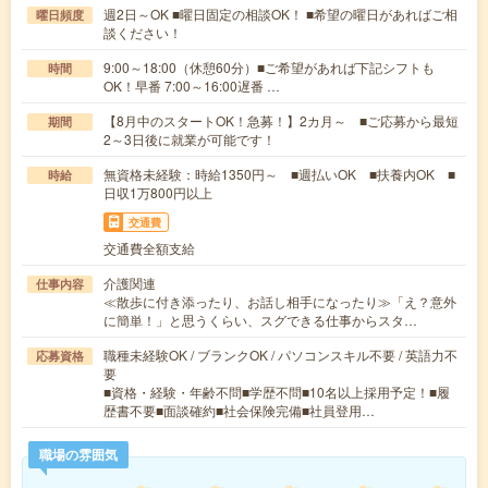
週2日～OK ■曜日固定の相談OK！ ■希望の曜日があればご相
曜日頻度
談ください！
9:00～18:00（休憩60分）■ご希望があれば下記シフトも
時間
OK！早番 7:00～16:00遅番 …
【8月中のスタートOK！急募！】2カ月～ ■ご応募から最短
期間
2～3日後に就業が可能です！
無資格未経験：時給1350円～ ■週払いOK ■扶養内OK ■
時給
日収1万800円以上
交通費
交通費全額支給
介護関連
仕事内容
≪散歩に付き添ったり、お話し相手になったり≫「え？意外
に簡単！」と思うくらい、スグできる仕事からスタ…
職種未経験OK / ブランクOK / パソコンスキル不要 / 英語力不
応募資格
要
■資格・経験・年齢不問■学歴不問■10名以上採用予定！■履
歴書不要■面談確約■社会保険完備■社員登用…
職場の雰囲気