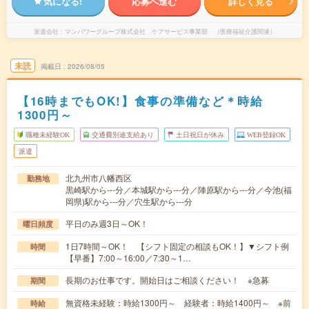
気になる!
応募へ進む
詳しく見る
派遣会社
マンパワーグループ株式会社 ケアサービス事業部 （医療福祉介護関連）
未読
掲載日
2026/08/05
【16時までもOK!】食事の準備など＊時給
1300円～
職種未経験OK
交通費別途支給あり
土日祝日が休み
WEB登録OK
派遣
北九州市八幡西区
勤務地
黒崎駅から---分／本城駅から---分／陣原駅から---分／今池(福
岡県)駅から---分／穴生駅から---分
平日のみ週3日～OK！
曜日頻度
1日7時間～OK！ 【シフト固定の相談もOK！】▼シフト例
時間
【早番】7:00～16:00／7:30～1…
長期のお仕事です。開始日はご相談ください！ ※急募
期間
無資格未経験：時給1300円～ 経験者：時給1400円～ ※前
時給