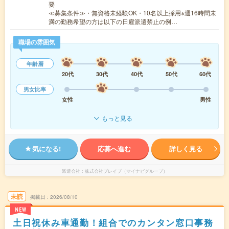
要
≪募集条件≫・無資格未経験OK・10名以上採用※週16時間未
満の勤務希望の方は以下の日雇派遣禁止の例…
職場の雰囲気
年齢層
20代
30代
40代
50代
60代
男女比率
女性
男性
もっと見る
気になる!
応募へ進む
詳しく見る
派遣会社
株式会社ブレイブ（マイナビグループ）
未読
掲載日
2026/08/10
NEW
土日祝休み車通勤！組合でのカンタン窓口事務