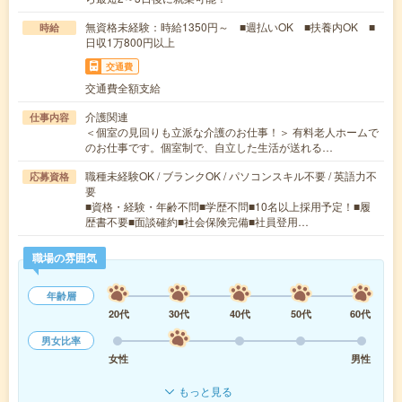
無資格未経験：時給1350円～ ■週払いOK ■扶養内OK ■
時給
日収1万800円以上
交通費
交通費全額支給
介護関連
仕事内容
＜個室の見回りも立派な介護のお仕事！＞ 有料老人ホームで
のお仕事です。個室制で、自立した生活が送れる…
職種未経験OK / ブランクOK / パソコンスキル不要 / 英語力不
応募資格
要
■資格・経験・年齢不問■学歴不問■10名以上採用予定！■履
歴書不要■面談確約■社会保険完備■社員登用…
職場の雰囲気
年齢層
20代
30代
40代
50代
60代
男女比率
女性
男性
もっと見る