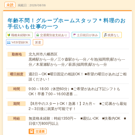
未読
掲載日
2026/08/06
年齢不問！グループホームスタッフ＊料理のお
手伝いも仕事の一つ
職種未経験OK
交通費別途支給あり
土日祝日が休み
残業なし
WEB登録OK
派遣
北九州市八幡西区
勤務地
黒崎駅から---分／三ケ森駅から---分／今池(福岡県)駅から---
分／木屋瀬駅から---分／萩原(福岡県)駅から---分
週2日～OK ■曜日固定の相談OK！ ■希望の曜日があればご相
曜日頻度
談ください！
9:00～18:00（休憩60分）■ご希望があれば下記シフトも
時間
OK！早番 7:00～16:00遅番 …
【8月中のスタートOK！急募！】2カ月～ ■ご応募から最短
期間
2～3日後に就業が可能です！
無資格未経験：時給1350円～ ■週払いOK ■扶養内OK ■
時給
日収1万800円以上
交通費