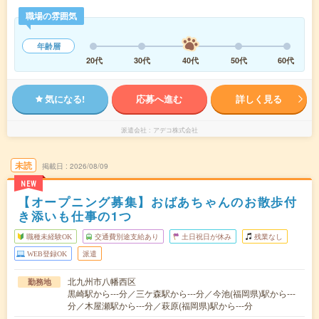
職場の雰囲気
年齢層
20代
30代
40代
50代
60代
気になる!
応募へ進む
詳しく見る
派遣会社
アデコ株式会社
未読
掲載日
2026/08/09
NEW
【オープニング募集】おばあちゃんのお散歩付
き添いも仕事の1つ
職種未経験OK
交通費別途支給あり
土日祝日が休み
残業なし
WEB登録OK
派遣
北九州市八幡西区
勤務地
黒崎駅から---分／三ケ森駅から---分／今池(福岡県)駅から---
分／木屋瀬駅から---分／萩原(福岡県)駅から---分