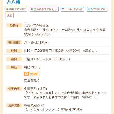
@八幡
職種未経験OK
交通費別途支給あり
土日祝日が休み
WEB登録OK
派遣
北九州市八幡西区
勤務地
永犬丸駅から徒歩24分／三ケ森駅から徒歩28分／今池(福岡
県)駅から徒歩29分
月～金※土日休み！
曜日頻度
8:30～17:00(実働:7時間30分) (休憩60分) ※残業なし
時間
【急募】即日～長期（3カ月以上）
期間
時給1300円
時給
交通費
交通費支給
金融事務（銀行）
仕事内容
【組合での窓口事務】窓口で来店者対応と事務作業がメイン
です。来店されたお客様の受付・ご案内、電話の一…
職種未経験OK
応募資格
【こんな方におススメ！】事務や接客経験