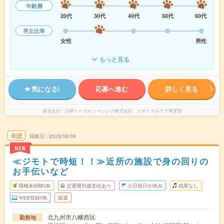
年齢層
20代
30代
40代
50代
60代
男女比率
女性
男性
もっと見る
気になる!
応募へ進む
詳しく見る
派遣会社
日研トータルソーシング株式会社 メディカルケア事業部
未読
掲載日
2026/08/09
NEW
≪ジモトで時短！！≫近所の施設で身の回りの
お手伝いなど
職種未経験OK
交通費別途支給あり
土日祝日が休み
残業なし
WEB登録OK
派遣
北九州市八幡西区
勤務地