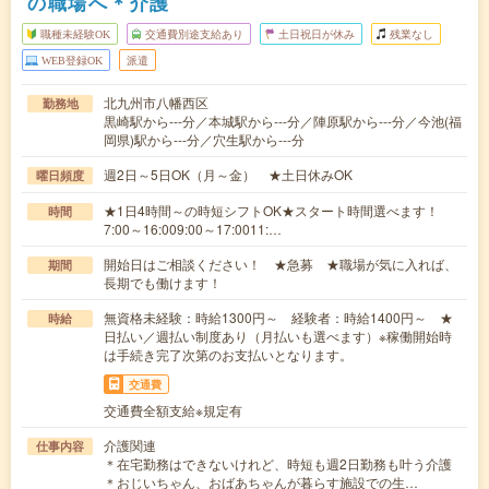
の職場へ＊介護
職種未経験OK
交通費別途支給あり
土日祝日が休み
残業なし
WEB登録OK
派遣
北九州市八幡西区
勤務地
黒崎駅から---分／本城駅から---分／陣原駅から---分／今池(福
岡県)駅から---分／穴生駅から---分
週2日～5日OK（月～金） ★土日休みOK
曜日頻度
★1日4時間～の時短シフトOK★スタート時間選べます！
時間
7:00～16:009:00～17:0011:…
開始日はご相談ください！ ★急募 ★職場が気に入れば、
期間
長期でも働けます！
無資格未経験：時給1300円～ 経験者：時給1400円～ ★
時給
日払い／週払い制度あり（月払いも選べます）※稼働開始時
は手続き完了次第のお支払いとなります。
交通費
交通費全額支給※規定有
介護関連
仕事内容
＊在宅勤務はできないけれど、時短も週2日勤務も叶う介護
＊おじいちゃん、おばあちゃんが暮らす施設での生…