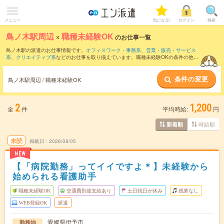
メニュー
気になる!
ログイン
検索
鳥ノ木駅周辺
×
職種未経験OK
のお仕事一覧
鳥ノ木駅の派遣のお仕事情報です。
オフィスワーク・事務系
、
営業・販売・サービス
系
、
クリエイティブ系
などのお仕事を取り揃えています。職種未経験OKの条件の他
に、
交通費別途支給あり
、
友だちと一緒の応募OK
、
週4日勤務
などのこだわり条件も
取り揃えています。
条件の変更
鳥ノ木駅周辺 / 職種未経験OK
2
1,200
全
件
平均時給:
円
時給順
新着順
未読
掲載日
2026/08/05
NEW
【「病院勤務」ってイイですよ＊】未経験から
始められる看護助手
職種未経験OK
交通費別途支給あり
土日祝日が休み
残業なし
WEB登録OK
派遣
愛媛県伊予市
勤務地