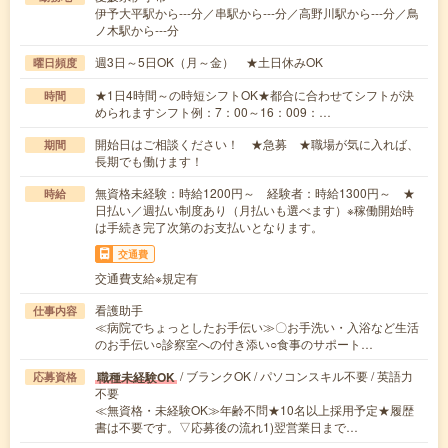
伊予大平駅から---分／串駅から---分／高野川駅から---分／鳥
ノ木駅から---分
週3日～5日OK（月～金） ★土日休みOK
曜日頻度
★1日4時間～の時短シフトOK★都合に合わせてシフトが決
時間
められますシフト例：7：00～16：009：…
開始日はご相談ください！ ★急募 ★職場が気に入れば、
期間
長期でも働けます！
無資格未経験：時給1200円～ 経験者：時給1300円～ ★
時給
日払い／週払い制度あり（月払いも選べます）※稼働開始時
は手続き完了次第のお支払いとなります。
交通費
交通費支給※規定有
看護助手
仕事内容
≪病院でちょっとしたお手伝い≫〇お手洗い・入浴など生活
のお手伝い○診察室への付き添い○食事のサポート…
/ ブランクOK / パソコンスキル不要 / 英語力
職種未経験OK
応募資格
不要
≪無資格・未経験OK≫年齢不問★10名以上採用予定★履歴
書は不要です。▽応募後の流れ1)翌営業日まで…