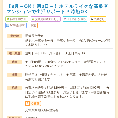
【8月～OK！週3日～】ホテルライクな高齢者
マンションで生活サポート＊時短OK
職種未経験OK
交通費別途支給あり
土日祝日が休み
残業なし
WEB登録OK
派遣
愛媛県伊予市
勤務地
伊予大平駅から---分／串駅から---分／高野川駅から---分／鳥
ノ木駅から---分
週3日～5日OK（月～金） ★土日休みOK
曜日頻度
★1日4時間～の時短シフトOK★スタート時間選べます！
時間
7:00～16:009:00～17:0011:…
開始日はご相談ください！ ★急募 ★職場が気に入れば、
期間
長期でも働けます！
無資格未経験：時給1200円～ 経験者：時給1300円～ ★
時給
日払い／週払い制度あり（月払いも選べます）※稼働開始時
は手続き完了次第のお支払いとなります。
交通費
交通費全額支給※規定有