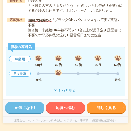
介護関連
仕事内容
＊入居者の方の「ありがとう」が嬉しい＊お年寄りを笑顔に
する介護のお仕事です。おじいちゃん、おばあちゃ…
/ ブランクOK / パソコンスキル不要 / 英語力
職種未経験OK
応募資格
不要
無資格・未経験OK年齢不問★10名以上採用予定★履歴書は
不要です▽応募後の流れ1)翌営業日までに担当…
職場の雰囲気
年齢層
20代
30代
40代
50代
60代
男女比率
女性
男性
もっと見る
気になる!
応募へ進む
詳しく見る
派遣会社
マンパワーグループ株式会社 ケアサービス事業部 （医療福祉介護関連）