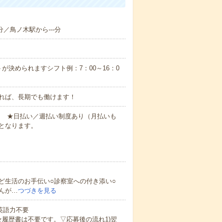
分／鳥ノ木駅から---分
が決められますシフト例：7：00～16：0
れば、長期でも働けます！
円～ ★日払い／週払い制度あり（月払いも
となります。
ど生活のお手伝い○診察室への付き添い○
んが…
つづきを見る
 英語力不要
★履歴書は不要です。▽応募後の流れ1)翌