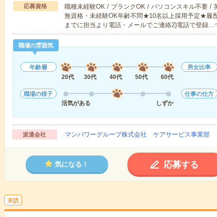
応募資格
職種未経験OK / ブランクOK / パソコンスキル不要 /
無資格・未経験OK年齢不問★10名以上採用予定★履
までに担当より電話・メールでご連絡2)電話で登録…
職場の雰囲気
年齢層
男女比率
20代
30代
40代
50代
60代
職場の様子
仕事の仕方
活気がある
しずか
マンパワーグループ株式会社 ケアサービス事業部 
派遣会社
応募する
気になる！
未読