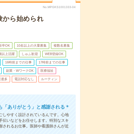
No.MPGKS1001333-04
験から始められ
新卒OK
10名以上の大量募集
複数名募集
0歳以上活躍
しゅふ歓迎
WEB登録OK
16時前までの仕事
17時前までの仕事
副業・WワークOK
医療福祉
派遣多
電話対応なし
ルーティン
も「ありがとう」と感謝される＊
ごしやすく設計されているんです。心地
手伝いなどをお任せします。特別なスキ
謝されるお仕事。医師や看護師さんが近