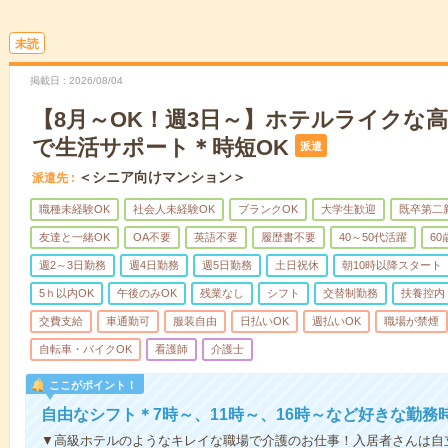
未読
掲載日
2026/08/04
【8月～OK！週3日～】ホテルライクな
で生活サポート＊時短OK
派遣
＜シニア向けマンション＞
派遣先
職種未経験OK
社会人未経験OK
ブランクOK
大学生歓迎
既卒第二
友達と一緒OK
OA不要
英語不要
履歴書不要
40～50代活躍
6
週2～3日勤務
週4日勤務
週5日勤務
土日祝休
朝10時以降スタート
5ｈ以内OK
午後のみOK
残業なし
シフト
交替制勤務
扶養控内
交費支給
車通勤可
服装自由
日払いOK
週払いOK
職場が禁煙
自転車・バイクOK
看護師
介護士
ここがポイント！
自由なシフト＊7時～、11時～、16時～など好きな勤務
▼高級ホテルのようなキレイな職場で介護のお仕事！入居者さんは自