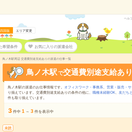
ヘル
四国版
エリア変更
た希望条件
お気に入りの派遣会社
鳥ノ木駅周辺 交通費別途支給ありの派遣の仕事一覧
鳥ノ木駅
交通費別途支給あ
で
鳥ノ木駅の派遣のお仕事情報です。
オフィスワーク・事務系
、
営業・販売・サ
り揃えています。交通費別途支給ありの条件の他に、
職種未経験OK
、
友だちと
件も取り揃えています。
3
1
3
件中
～
件を表示中
未読