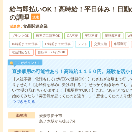
給与即払いOK！高時給！平日休み！日勤
の調理
派遣
食品関連企業
派遣先
ブランクOK
既卒第二新卒OK
OA不要
英語不要
履歴書不要
W
16時前までの仕事
17時前までの仕事
シフト
交費支給
車通勤可
電話対応なし
自転車・バイクOK
ここがポイント！
直接雇用の可能性あり！高時給１１５０円。経験を活か
【来社不要！電話もしくはWEBで登録OK！】わざわざ会場まで行っ
りません！【お給料を早めに受け取れる！】せっかく働き始めても、
い”で受け取れちゃいますよ！【職場見学OK！】これ、“ある”と“な
始めてみたら「雰囲気が思ってたのと違う…」「想像してたのより仕
つづきを見る
勤務地
愛媛県伊予市
鳥ノ木駅から徒歩7分