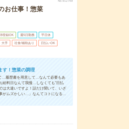
No.912769
のお仕事！惣菜
EB登録OK
週5日勤務
平日休
大手
社食/補助あり
日払いOK
ます！惣菜の調理
て…履歴書を用意して…なんて必要もあ
お給料日なんて我慢…しなくても“日払
い”では大違いですよ！話だけ聞いて、いざ
事がムズかしい…」なんてコトになる…