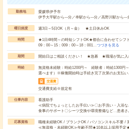
勤務地
愛媛県伊予市
伊予大平駅から---分／串駅から---分／高野川駅から---
曜日頻度
週3日～5日OK（月～金） ★土日休みOK
時間
★1日4時間～の時短シフトOK★都合に合わせてシフト
09：00～15：009：00～18：001…
つづきを見る
期間
開始日はご相談ください！ ★急募 ★職場が気に入
時給
無資格未経験：時給1200円～ 経験者：時給1300
選べます）※稼働開始時は手続き完了次第のお支払い
交通費
交通費支給※規定有
仕事内容
看護助手
≪病院でちょっとしたお手伝い≫〇お手洗い・入浴な
食事のサポート〇シーツ交換や環境整備など…患者さ
応募資格
職種未経験OK / ブランクOK / パソコンスキル不要 /
≪無資格・未経験OK≫年齢不問★10名以上採用予定