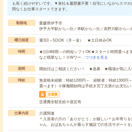
も長く続けやすいです。▼来社＆履歴書不要！自宅にいながらスマホ
間なくお仕事スタートできます。
勤務地
愛媛県伊予市
伊予大平駅から---分／串駅から---分／高野川駅から---
曜日頻度
週3日～5日OK（月～金） ★土日休みOK
時間
★1日4時間～の時短シフトOK★スタート時間選べます！7:00～1
など残業なし！※Wワー…
つづきを見る
期間
開始日はご相談ください！ ★急募 ★職場が気に入
時給
無資格未経験：時給1200円～ 経験者：時給1300
選べます）※稼働開始時は手続き完了次第のお支払い
交通費
交通費全額支給※規定有
仕事内容
介護関連
＊入居者の方の「ありがとう」が嬉しい＊お年寄りを
ゃん、おばあちゃんが暮らす施設での生活サポートを