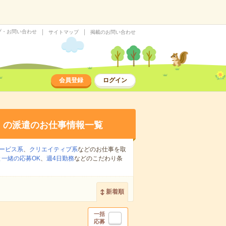
プ・お問い合わせ
サイトマップ
掲載のお問い合わせ
会員登録
ログイン
り
の派遣のお仕事情報一覧
ービス系
、
クリエイティブ系
などのお仕事を取
一緒の応募OK
、
週4日勤務
などのこだわり条
新着順
一括
応募