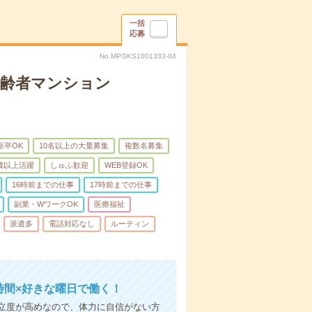
一括
応募
No.MPGKS1001333-04
高齢者マンション
新卒OK
10名以上の大量募集
複数名募集
0歳以上活躍
しゅふ歓迎
WEB登録OK
16時前までの仕事
17時前までの仕事
副業・WワークOK
医療福祉
派遣多
電話対応なし
ルーティン
時間×好きな曜日で働く！
立度が高めなので、体力に自信がない方