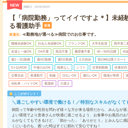
NEW
掲載日
2026/08/05
【「病院勤務」ってイイですよ＊】未経
る看護助手
派遣
≪勤務地が選べる≫病院でのお仕事です。
派遣先
職種未経験OK
社会人未経験OK
ブランクOK
大学生歓迎
既卒第二
友達と一緒OK
OA不要
英語不要
履歴書不要
40～50代活躍
6
週2～3日勤務
週4日勤務
週5日勤務
土日祝休
朝10時以降スタート
5ｈ以内OK
午後のみOK
残業なし
シフト
交替制勤務
扶養控内
交費支給
車通勤可
制服
日払いOK
週払いOK
職場が禁煙
自転車・バイクOK
看護師
介護士
ここがポイント！
＼過ごしやすい環境で働ける！／特別なスキルがなくて
病院って年齢や性別を問わず様々な方が来る場所だから、みんなが過
よい環境でより患者さんが快適に過ごせるよう、お食事やお風呂のお
ルがなくてもできるけど、「助かった」「ありがとう」とみんなに感
くにいるのも、困った時はすぐに頼れて安心ですね！