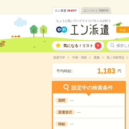
エン派遣
3645
件
エンバイト
7257
件
ちょうど良いワークライフバランスが叶う
中国・
気になる！リスト
0
保存し
派遣TOP
中国・四国
愛媛
鳥ノ木駅周辺
,
1
1
8
3
平均時給:
円
設定中の検索条件
期間
---
派遣形式
---
時給
---