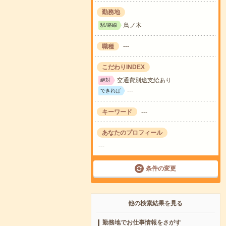
勤務地
鳥ノ木
駅/路線
職種
---
こだわりINDEX
交通費別途支給あり
絶対
---
できれば
キーワード
---
あなたのプロフィール
---
条件の変更
他の検索結果を見る
勤務地でお仕事情報をさがす