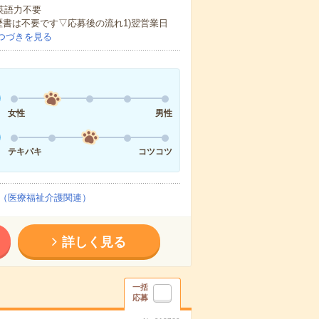
 英語力不要
歴書は不要です▽応募後の流れ1)翌営業日
つづきを見る
女性
男性
テキパキ
コツコツ
（医療福祉介護関連）
詳しく見る
一括
応募