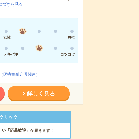
つづきを見る
女性
男性
テキパキ
コツコツ
（医療福祉介護関連）
詳しく見る
クリック！
」
や
「応募歓迎」
が届きます！