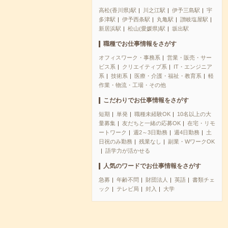
高松(香川県)駅
川之江駅
伊予三島駅
宇
多津駅
伊予西条駅
丸亀駅
讃岐塩屋駅
新居浜駅
松山(愛媛県)駅
坂出駅
職種でお仕事情報をさがす
オフィスワーク・事務系
営業・販売・サー
ビス系
クリエイティブ系
IT・エンジニア
系
技術系
医療・介護・福祉・教育系
軽
作業・物流・工場・その他
こだわりでお仕事情報をさがす
短期
単発
職種未経験OK
10名以上の大
量募集
友だちと一緒の応募OK
在宅・リモ
ートワーク
週2～3日勤務
週4日勤務
土
日祝のみ勤務
残業なし
副業・WワークOK
語学力が活かせる
人気のワードでお仕事情報をさがす
急募
年齢不問
財団法人
英語
書類チェ
ック
テレビ局
封入
大学