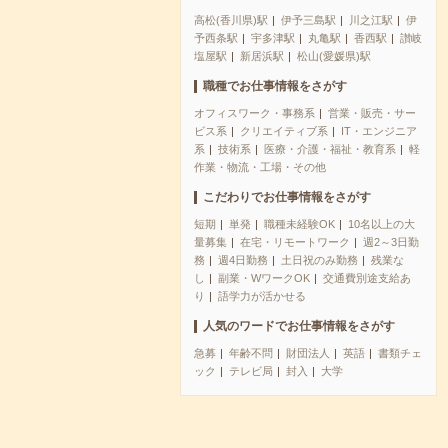
高松(香川県)駅
伊予三島駅
川之江駅
伊
予西条駅
宇多津駅
丸亀駅
香西駅
讃岐
塩屋駅
新居浜駅
松山(愛媛県)駅
職種でお仕事情報をさがす
オフィスワーク・事務系
営業・販売・サー
ビス系
クリエイティブ系
IT・エンジニア
系
技術系
医療・介護・福祉・教育系
軽
作業・物流・工場・その他
こだわりでお仕事情報をさがす
短期
単発
職種未経験OK
10名以上の大
量募集
在宅・リモートワーク
週2～3日勤
務
週4日勤務
土日祝のみ勤務
残業な
し
副業・WワークOK
交通費別途支給あ
り
語学力が活かせる
人気のワードでお仕事情報をさがす
急募
年齢不問
財団法人
英語
書類チェ
ック
テレビ局
封入
大学