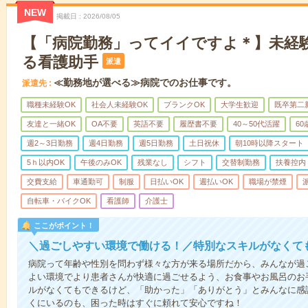
NEW
掲載日
2026/08/05
【「病院勤務」ってイイですよ＊】未経
る看護助手
派遣
≪勤務地が選べる≫病院でのお仕事です。
派遣先
職種未経験OK
社会人未経験OK
ブランクOK
大学生歓迎
既卒第二
友達と一緒OK
OA不要
英語不要
履歴書不要
40～50代活躍
6
週2～3日勤務
週4日勤務
週5日勤務
土日祝休
朝10時以降スタート
5ｈ以内OK
午後のみOK
残業なし
シフト
交替制勤務
扶養控内
交費支給
車通勤可
制服
日払いOK
週払いOK
職場が禁煙
自転車・バイクOK
看護師
介護士
ここがポイント！
＼過ごしやすい環境で働ける！／特別なスキルがなくて
病院って年齢や性別を問わず様々な方が来る場所だから、みんなが過
よい環境でより患者さんが快適に過ごせるよう、お食事やお風呂のお
ルがなくてもできるけど、「助かった」「ありがとう」とみんなに感
くにいるのも、困った時はすぐに頼れて安心ですね！