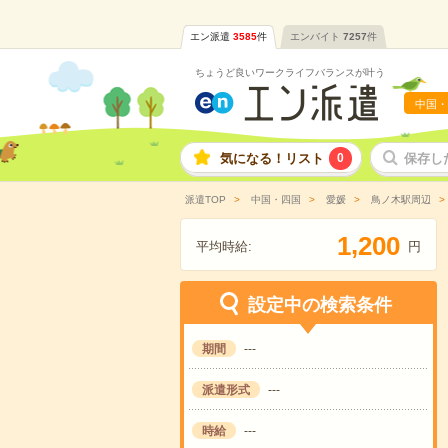
エン派遣
3585
件
エンバイト
7257
件
ちょうど良いワークライフバランスが叶う
中国・
気になる！リスト
0
保存し
派遣TOP
中国・四国
愛媛
鳥ノ木駅周辺
,
1
2
0
0
平均時給:
円
設定中の検索条件
期間
---
派遣形式
---
時給
---