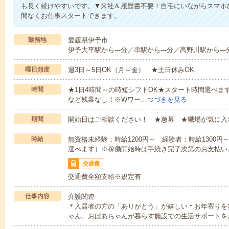
も長く続けやすいです。▼来社＆履歴書不要！自宅にいながらスマホ
間なくお仕事スタートできます。
勤務地
愛媛県伊予市
伊予大平駅から---分／串駅から---分／高野川駅から---
曜日頻度
週3日～5日OK（月～金） ★土日休みOK
時間
★1日4時間～の時短シフトOK★スタート時間選べます！7:00～1
など残業なし！※Wワー…
つづきを見る
期間
開始日はご相談ください！ ★急募 ★職場が気に入
時給
無資格未経験：時給1200円～ 経験者：時給1300
選べます）※稼働開始時は手続き完了次第のお支払い
交通費
交通費全額支給※規定有
仕事内容
介護関連
＊入居者の方の「ありがとう」が嬉しい＊お年寄りを
ゃん、おばあちゃんが暮らす施設での生活サポートを