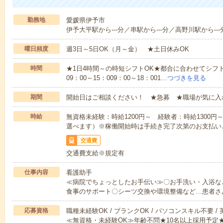
勤務地
愛媛県伊予市
伊予大平駅から---分／串駅から---分／高野川駅から---
曜日頻度
週3日～5日OK（月～金） ★土日休みOK
時間
★1日4時間～の時短シフトOK★都合に合わせてシフト
09：00～15：009：00～18：001…
つづきを見る
期間
開始日はご相談ください！ ★急募 ★職場が気に入
時給
無資格未経験：時給1200円～ 経験者：時給1300
選べます）※稼働開始時は手続き完了次第のお支払い
交通費
交通費支給※規定有
仕事内容
看護助手
≪病院でちょっとしたお手伝い≫〇お手洗い・入浴な
食事のサポート〇シーツ交換や環境整備など…患者さ
応募資格
職種未経験OK / ブランクOK / パソコンスキル不要 /
≪無資格・未経験OK≫年齢不問★10名以上採用予定