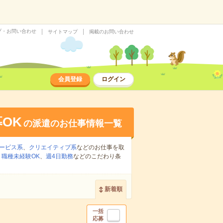
プ・お問い合わせ
サイトマップ
掲載のお問い合わせ
会員登録
ログイン
OK
の派遣のお仕事情報一覧
ービス系
、
クリエイティブ系
などのお仕事を取
、
職種未経験OK
、
週4日勤務
などのこだわり条
新着順
一括
応募