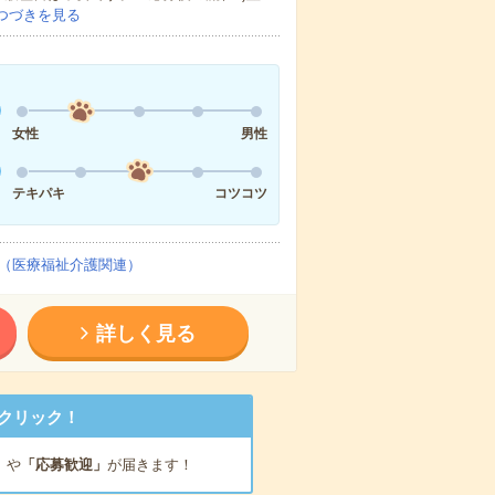
つづきを見る
女性
男性
テキパキ
コツコツ
（医療福祉介護関連）
詳しく見る
クリック！
」
や
「応募歓迎」
が届きます！