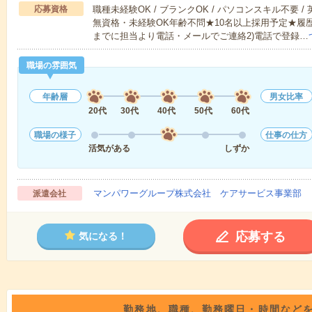
応募資格
職種未経験OK / ブランクOK / パソコンスキル不要 /
無資格・未経験OK年齢不問★10名以上採用予定★履
までに担当より電話・メールでご連絡2)電話で登録…
職場の雰囲気
年齢層
男女比率
20代
30代
40代
50代
60代
職場の様子
仕事の仕方
活気がある
しずか
マンパワーグループ株式会社 ケアサービス事業部 
派遣会社
応募する
気になる！
勤務地、職種、勤務曜日・時間など