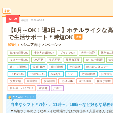
未読
NEW
掲載日
2026/08/04
【8月～OK！週3日～】ホテルライクな
で生活サポート＊時短OK
派遣
＜シニア向けマンション＞
派遣先
職種未経験OK
社会人未経験OK
ブランクOK
大学生歓迎
既卒第二
友達と一緒OK
OA不要
英語不要
履歴書不要
40～50代活躍
6
週2～3日勤務
週4日勤務
週5日勤務
土日祝休
朝10時以降スタート
5ｈ以内OK
午後のみOK
残業なし
シフト
交替制勤務
扶養控内
交費支給
車通勤可
服装自由
日払いOK
週払いOK
職場が禁煙
自転車・バイクOK
看護師
介護士
ここがポイント！
自由なシフト＊7時～、11時～、16時～など好きな勤務
▼高級ホテルのようなキレイな職場で介護のお仕事！入居者さんは自