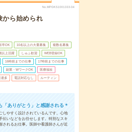
No.MPGKS1001333-04
験から始められ
新卒OK
10名以上の大量募集
複数名募集
0歳以上活躍
しゅふ歓迎
WEB登録OK
16時前までの仕事
17時前までの仕事
副業・WワークOK
医療福祉
派遣多
電話対応なし
ルーティン
も「ありがとう」と感謝される＊
ごしやすく設計されているんです。心地
手伝いなどをお任せします。特別なスキ
謝されるお仕事。医師や看護師さんが近