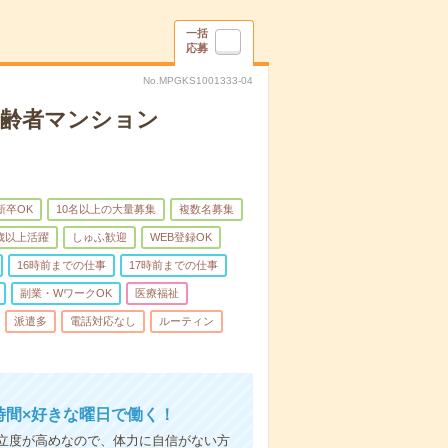
一括
応募
No.MPGKS1001333-04
高齢者マンション
新卒OK
10名以上の大量募集
複数名募集
0歳以上活躍
しゅふ歓迎
WEB登録OK
16時前までの仕事
17時前までの仕事
副業・WワークOK
医療福祉
派遣多
電話対応なし
ルーティン
時間×好きな曜日で働く！
立度が高めなので、体力に自信がない方