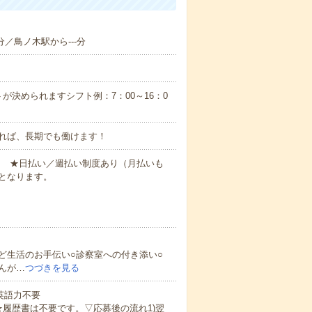
分／鳥ノ木駅から---分
が決められますシフト例：7：00～16：0
れば、長期でも働けます！
円～ ★日払い／週払い制度あり（月払いも
となります。
ど生活のお手伝い○診察室への付き添い○
んが…
つづきを見る
 英語力不要
★履歴書は不要です。▽応募後の流れ1)翌