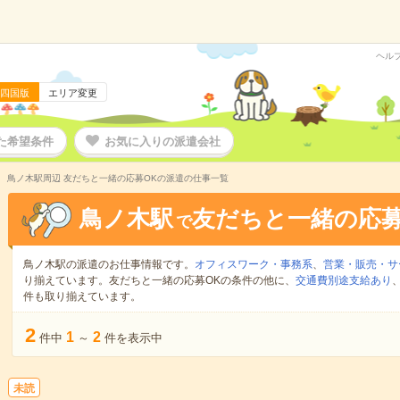
ヘル
四国版
エリア変更
た希望条件
お気に入りの派遣会社
鳥ノ木駅周辺 友だちと一緒の応募OKの派遣の仕事一覧
鳥ノ木駅
友だちと一緒の応募
で
鳥ノ木駅の派遣のお仕事情報です。
オフィスワーク・事務系
、
営業・販売・サ
り揃えています。友だちと一緒の応募OKの条件の他に、
交通費別途支給あり
件も取り揃えています。
2
1
2
件中
～
件を表示中
未読