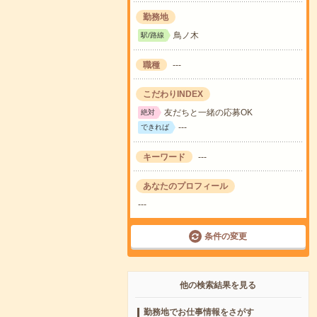
勤務地
鳥ノ木
駅/路線
職種
---
こだわりINDEX
友だちと一緒の応募OK
絶対
---
できれば
キーワード
---
あなたのプロフィール
---
条件の変更
他の検索結果を見る
勤務地でお仕事情報をさがす